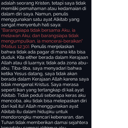
adalah seorang Kristen, tetapi saya tidak
memiliki pemahaman atau kedamaian di
dalam diri saya. Namun, penulis
menggunakan satu ayat Alkitab yang
sangat menyentuh hati saya:
“Barangsiapa tidak bersama Aku, ia
melawan Aku; dan barangsiapa tidak
mengumpulkan, ia mencerai-beraikan"
(Matius 12:30).
Penulis menjelaskan
bahwa tidak ada pagar di mana kita bisa
duduk. Kita either berada dalam Kerajaan
Allah atau di luarnya; tidak ada zona abu-
abu. Tiba-tiba, saya menyadari bahwa
ketika Yesus datang, saya tidak akan
berada dalam Kerajaan Allah karena saya
tidak mengenal Kristus. Saya merasa
seperti ikan yang tertangkap di kail ayat
Alkitab. Tidak peduli seberapa keras aku
mencoba, aku tidak bisa melepaskan diri
dari kail itu! Allah menggunakan ayat
Alkitab itu dalam hidupku untuk
mendorongku mencari kebenaran, dan
Tuhan tidak memberikan damai sejahtera
kepadaku sampai akhirnya aku