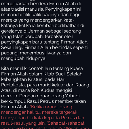
mengibarkan bendera Firman Allah di
atas tradisi manusia. Penyingkapan ini
menandai titik balik baginya dan bagi
mereka yang mendengarkan kata-
katanya ketika ia kembali berkhotbah di
gerejanya di Jerman sebagai seorang
yang telah berubah, terbakar oleh
penyingkapan baru tentang Firman Allah.
Sekali lagi, Firman Allah bertindak seperti
pedang, menembus jiwanya dan
mengubah hidupnya.
Kita memiliki contoh lain tentang kuasa
Firman Allah dalam Kitab Suci. Setelah
kebangkitan Kristus, pada Hari
Pentakosta, para murid keluar dari Ruang
Atas, di mana Roh Kudus mengisi
mereka. Dengan ribuan orang Yahudi
berkumpul, Rasul Petrus memberitakan
Firman Allah:
“Ketika orang-orang
mendengar hal itu, mereka tergerak
hatinya dan berkata kepada Petrus dan
rasul-rasul yang lain, ‘Sahabat-sahabat,
apa yang harus kita lakukan?’” (Kisah Para