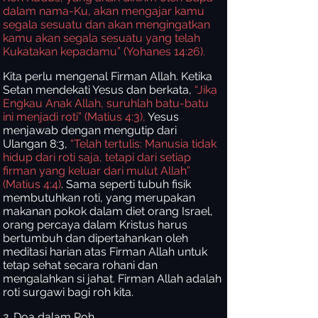
dalam nama-Ku, akan mengajar kamu
segala sesuatu dan akan mengingatkan
kamu akan segala sesuatu yang telah
Kukatakan kepadamu” (Yohanes 14:26).
Kita perlu mengenal Firman Allah. Ketika
Setan mendekati Yesus dan berkata,
“Jika
Engkau Anak Allah, suruhlah batu-batu
ini menjadi roti” (Matius 4:3),
Yesus
menjawab dengan mengutip dari
Ulangan 8:3,
“Telah tertulis: Manusia tidak
hidup dari roti saja, tetapi dari setiap
firman yang keluar dari mulut Allah”
(Matius 4:4)
. Sama seperti tubuh fisik
membutuhkan roti, yang merupakan
makanan pokok dalam diet orang Israel,
orang percaya dalam Kristus harus
bertumbuh dan dipertahankan oleh
meditasi harian atas Firman Allah untuk
tetap sehat secara rohani dan
mengalahkan si jahat. Firman Allah adalah
roti surgawi bagi roh kita.
2. Doa dalam Roh