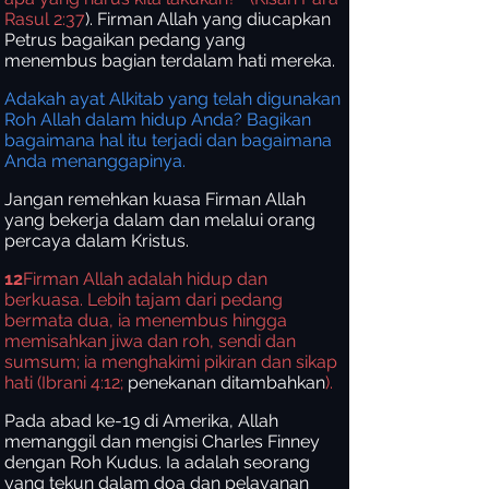
Rasul 2:37
). Firman Allah yang diucapkan
Petrus bagaikan pedang yang
menembus bagian terdalam hati mereka.
Adakah ayat Alkitab yang telah digunakan
Roh Allah dalam hidup Anda? Bagikan
bagaimana hal itu terjadi dan bagaimana
Anda menanggapinya.
Jangan remehkan kuasa Firman Allah
yang bekerja dalam dan melalui orang
percaya dalam Kristus.
12
Firman Allah adalah hidup dan
berkuasa. Lebih tajam dari pedang
bermata dua, ia menembus hingga
memisahkan jiwa dan roh, sendi dan
sumsum; ia menghakimi pikiran dan sikap
hati (Ibrani 4:12;
penekanan ditambahkan
).
Pada abad ke-19 di Amerika, Allah
memanggil dan mengisi Charles Finney
dengan Roh Kudus. Ia adalah seorang
yang tekun dalam doa dan pelayanan