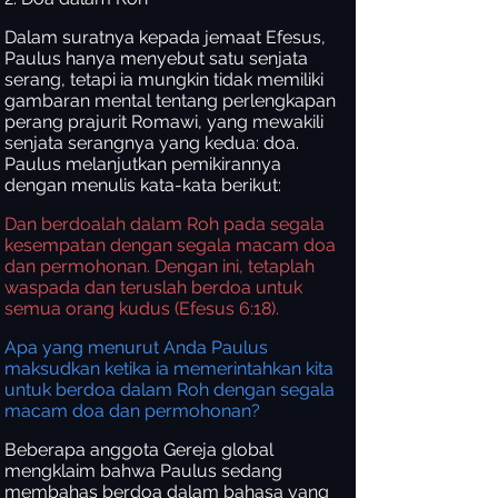
Dalam suratnya kepada jemaat Efesus,
Paulus hanya menyebut satu senjata
serang, tetapi ia mungkin tidak memiliki
gambaran mental tentang perlengkapan
perang prajurit Romawi, yang mewakili
senjata serangnya yang kedua: doa.
Paulus melanjutkan pemikirannya
dengan menulis kata-kata berikut:
Dan berdoalah dalam Roh pada segala
kesempatan dengan segala macam doa
dan permohonan. Dengan ini, tetaplah
waspada dan teruslah berdoa untuk
semua orang kudus (Efesus 6:18).
Apa yang menurut Anda Paulus
maksudkan ketika ia memerintahkan kita
untuk berdoa dalam Roh dengan segala
macam doa dan permohonan?
Beberapa anggota Gereja global
mengklaim bahwa Paulus sedang
membahas berdoa dalam bahasa yang