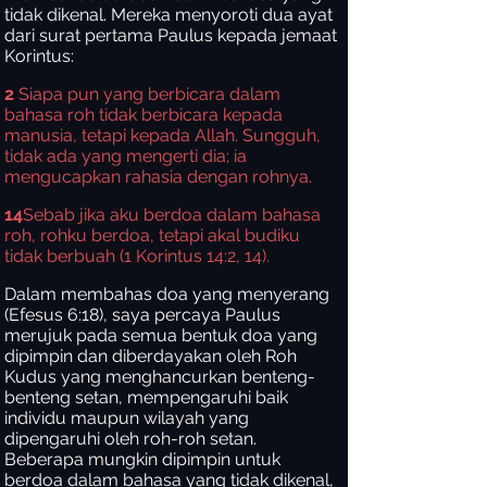
tidak dikenal. Mereka menyoroti dua ayat
dari surat pertama Paulus kepada jemaat
Korintus:
2
Siapa pun yang berbicara dalam
bahasa roh tidak berbicara kepada
manusia, tetapi kepada Allah. Sungguh,
tidak ada yang mengerti dia; ia
mengucapkan rahasia dengan rohnya.
14
Sebab jika aku berdoa dalam bahasa
roh, rohku berdoa, tetapi akal budiku
tidak berbuah (1 Korintus 14:2, 14).
Dalam membahas doa yang menyerang
(Efesus 6:18), saya percaya Paulus
merujuk pada semua bentuk doa yang
dipimpin dan diberdayakan oleh Roh
Kudus yang menghancurkan benteng-
benteng setan, mempengaruhi baik
individu maupun wilayah yang
dipengaruhi oleh roh-roh setan.
Beberapa mungkin dipimpin untuk
berdoa dalam bahasa yang tidak dikenal,