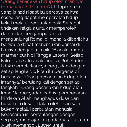
“Orang benar akan hidup oleh imannya”
(Habakuk 2:4; Roma 1:17),
tetapi gereja
yang ia hadiri saat itu percaya bahwa
seseorang dapat memperoleh hidup
kekal melalui perbuatan baik. Sebagai
tindakan religius untuk memperoleh
damai dan pengampunan, ia
mengunjungi Roma, di mana ia diberitahu
bahwa ia dapat menemukan damai di
hatinya dengan menaiki 28 anak tangga
marmer putih di Tangga Lateran. Setiap
kali ia naik satu anak tangga, Roh Kudus
tidak membiarkannya pergi, dan dengan
setiap langkah, pikiran itu bergema di
benaknya, “Orang benar akan hidup oleh
imannya,” berulang kali dengan setiap
langkah, “Orang benar akan hidup oleh
iman!” Ia menyadari bahwa pembenaran
[tindakan Allah menghapus dosa dan
hukuman dosa] adalah oleh iman saja,
bukan melalui perbuatan manusia.
Kebenaran ini bertentangan dengan
segala yang diajarkan pada masa itu, dan
Allah memanggil Luther untuk