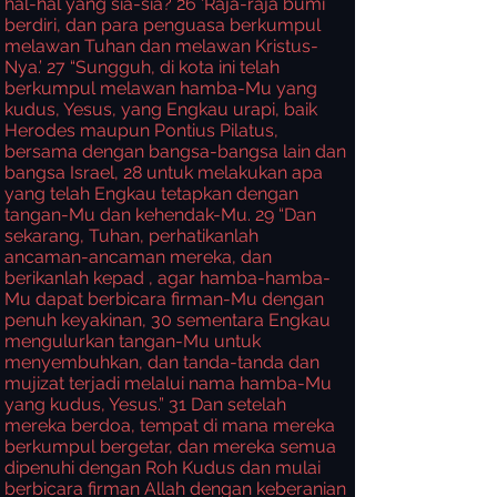
hal-hal yang sia-sia?
26
‘Raja-raja bumi
berdiri, dan para penguasa berkumpul
melawan Tuhan dan melawan Kristus-
Nya.’
27
“Sungguh, di kota ini telah
berkumpul melawan hamba-Mu yang
kudus, Yesus, yang Engkau urapi, baik
Herodes maupun Pontius Pilatus,
bersama dengan bangsa-bangsa lain dan
bangsa Israel,
28
untuk melakukan apa
yang telah Engkau tetapkan dengan
tangan-Mu dan kehendak-Mu.
29
“Dan
sekarang, Tuhan, perhatikanlah
ancaman-ancaman mereka, dan
berikanlah kepad , agar hamba-hamba-
Mu dapat berbicara firman-Mu dengan
penuh keyakinan,
30
sementara Engkau
mengulurkan tangan-Mu untuk
menyembuhkan, dan tanda-tanda dan
mujizat terjadi melalui nama hamba-Mu
yang kudus, Yesus.”
31
Dan setelah
mereka berdoa, tempat di mana mereka
berkumpul bergetar, dan mereka semua
dipenuhi dengan Roh Kudus dan mulai
berbicara firman Allah dengan keberanian