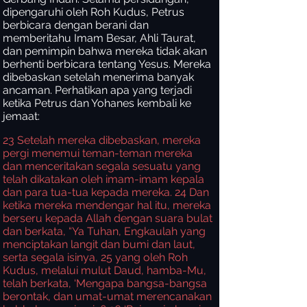
dipengaruhi oleh Roh Kudus, Petrus
berbicara dengan berani dan
memberitahu Imam Besar, Ahli Taurat,
dan pemimpin bahwa mereka tidak akan
berhenti berbicara tentang Yesus. Mereka
dibebaskan setelah menerima banyak
ancaman. Perhatikan apa yang terjadi
ketika Petrus dan Yohanes kembali ke
jemaat:
23
Setelah mereka dibebaskan, mereka
pergi menemui teman-teman mereka
dan menceritakan segala sesuatu yang
telah dikatakan oleh imam-imam kepala
dan para tua-tua kepada mereka.
24
Dan
ketika mereka mendengar hal itu, mereka
berseru kepada Allah dengan suara bulat
dan berkata, “Ya Tuhan, Engkaulah yang
menciptakan langit dan bumi dan laut,
serta segala isinya,
25
yang oleh Roh
Kudus, melalui mulut Daud, hamba-Mu,
telah berkata, ‘Mengapa bangsa-bangsa
berontak, dan umat-umat merencanakan