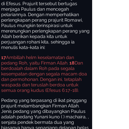
di Efesus. Prajurit tersebut bertugas
menjaga Paulus dan mencegah
pelariannya. Dengan memperhatikan
perlengkapan perang prajurit Romawi,
Paulus mungkin terinspirasi untuk
merenungkan perlengkapan perang yang
Allah berikan kepada kita untuk
perjuangan rohani kita, sehingga ia
menulis kata-kata ini:
17
Ambillah helm keselamatan dan
pedang Roh, yaitu Firman Allah.
18
Dan
berdoalah dalam Roh pada segala
kesempatan dengan segala macam doa
dan permohonan. Dengan ini, tetaplah
waspada dan teruslah berdoa untuk
semua orang kudus (Efesus 6:17-18).
Pedang yang terpasang di ikat pinggang
prajurit melambangkan Firman Allah.
Jenis pedang yang dibayangkan Paulus
adalah pedang Yunani kuno ( ) machaira, ,
senjata pendek bermata dua yang
biasanya hanya sepanjang delapan belas