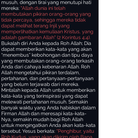
musuh, dengan tirai yang menutupi hati
mereka:
"Allah dunia ini telah
membutakan pikiran orang-orang yang
tidak percaya, sehingga mereka tidak
dapat melihat terang Injil yang
memperlihatkan kemuliaan Kristus, yang
adalah gambaran Allah" (2 Korintus 4:4).
Bukalah diri Anda kepada Roh Allah; Dia
dapat memberikan kata-kata yang akan
“menembus” kebohongan dan tipu daya
yang membutakan orang-orang terkasih
Anda dari cahaya kebenaran Allah. Roh
Allah mengetahui pikiran terdalam,
pertahanan, dan pertanyaan-pertanyaan
yang belum terjawab dari mereka.
Mintalah kepada Allah untuk memberikan
kata-kata yang terinspirasi yang dapat
melewati pertahanan musuh. Semakin
banyak waktu yang Anda habiskan dalam
Firman Allah dan meresapi kata-kata-
Nya, semakin mudah bagi Roh Allah
untuk mengingatkan Anda akan kata-kata
tersebut. Yesus berkata:
“Penghibur, yaitu
Roh Kudus, yang akan dikirim oleh Bapa