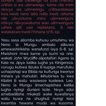
duniani, bali uwakinge na yule mwovu.
Wao si wa ulimwengu, kama vile mimi
16
nisivyo wa ulimwengu.
Wawatakase
17
kwa kweli; neno lako ndilo kweli.
Kama
18
vile ulivyotuma mimi ulimwenguni,
ndivyo nilivyowatuma wao ulimwenguni.
Kwa ajili yao najitakasa, ili nao
19
watakaswe kweli (Yohana 17:6-19).
Yesu sasa aliomba kuhusu umuhimu wa
Neno la Mungu ambalo alikuwa
amewashirikisha wanafunzi (aya 6-8, 14).
Mwishoni mwa karne ya kumi na nne,
wakati John Wycliffe alipotafsiri Agano la
Kale na Jipya katika lugha ya Kiingereza,
vurugu kubwa ilizuka ili kupiga marufuku
uchapishaji wa Biblia na kuifunga kwenye
minara ya mahubiri, ikihubiriwa tu kwa
Kilatini ili watu wasiweze kuelewa. Leo,
Neno la Mungu limechapishwa katika
lugha nyingi duniani kote, hivyo adui
amebadilisha mkakati wake kuwafanya
watu kuwa na shughuli nyingi kiasi
kwamba hawana muda wa kusoma,