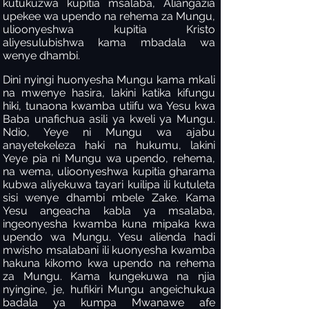
kutukuzwa kupitia msalaba, Aliangazia
upekee wa upendo na rehema za Mungu,
ulioonyeshwa kupitia Kristo
aliyesulubishwa kama mbadala wa
wenye dhambi.
Dini nyingi huonyesha Mungu kama mkali
na mwenye hasira, lakini katika kifungu
hiki, tunaona kwamba utiifu wa Yesu kwa
Baba unafichua asili ya kweli ya Mungu.
Ndio, Yeye ni Mungu wa ajabu
anayetekeleza haki na hukumu, lakini
Yeye pia ni Mungu wa upendo, rehema,
na wema, ulioonyeshwa kupitia gharama
kubwa aliyekuwa tayari kuilipa ili kutuleta
sisi wenye dhambi mbele Zake. Kama
Yesu angeacha kabla ya msalaba,
ingeonyesha kwamba kuna mipaka kwa
upendo wa Mungu. Yesu alienda hadi
mwisho msalabani ili kuonyesha kwamba
hakuna kikomo kwa upendo na rehema
za Mungu. Kama kungekuwa na njia
nyingine, je, hufikiri Mungu angeichukua
badala ya kumpa Mwanawe afe