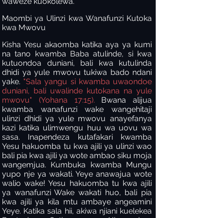
waweze kuokolewa.
Maombi ya Ulinzi kwa Wanafunzi Kutoka
kwa Mwovu
Kisha Yesu akaomba katika aya ya kumi
na tano kwamba Baba atulinde, si kwa
kutuondoa duniani, bali kwa kutulinda
dhidi ya yule mwovu tukiwa bado ndani
yake.
"Sala yangu si kwamba uwaondoe
duniani, bali uwalinde kutokana na yule
mwovu" (Yohana 17:15).
Bwana alijua
kwamba wanafunzi wake wangehitaji
ulinzi dhidi ya yule mwovu anayefanya
kazi katika ulimwengu huu wa uovu wa
sasa. Inapendeza kutafakari kwamba
Yesu hakuomba tu kwa ajili ya ulinzi wao
bali pia kwa ajili ya wote ambao siku moja
wangemjua. Kumbuka kwamba Mungu
yupo nje ya wakati. Yeye anawajua wote
walio wake! Yesu hakuomba tu kwa ajili
ya wanafunzi Wake wakati huo, bali pia
kwa ajili ya kila mtu ambaye angeamini
Yeye. Katika sala hii, akiwa njiani kuelekea