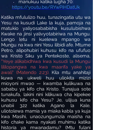
manukuu katika lugha 70:
https://youtu.be/RYwPiHDatUk
Katika mfululizo huu, tunazingatia utu wa
Yesu na kusudi Lake la kuja, pamoja na
matukio yaliyosababisha kusulubishwa
Kwake na jinsi yalivyotabiriwa na Mungu.
Lengo letu ni kuelewa mpango wa
Mungu na kwa nini Yesu ilibidi afe. Mtume
Petro, alipohubiri kuhusu kifo na ufufuo
wa Kristo Siku ya Pentekoste, alisema,
"Yeye alikabidhiwa kwa kusudi la Mungu
lililopangwa na kwa maarifa yake ya
awali" (Matendo 2:23).
Kila mtu anahitaji
kuwa na ukweli huu uliokita mizizi
mioyoni mwao — kwamba kulikuwa na
sababu ya kifo cha Kristo. Tunajua sote
tunakufa, lakini nini kilikuwa cha kipekee
kuhusu kifo cha Yesu? Je, ulijua kuna
unabii 322 katika Agano la Kale,
uliotolewa mamia ya miaka kabla ya kuja
kwa Masihi, unaozungumzia maisha na
kifo chake kama nyakati muhimu katika
historia ya mwanadamu? (Mtu fulani