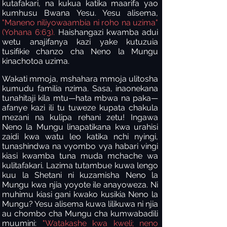
kutafakari, na kukua katika maarifa yao
kumhusu Bwana Yesu. Yesu alisema,
"Maneno niliyowaambia ni roho na uzima"
(Yohana 6:63).
Haishangazi kwamba adui
wetu anajifanya kazi yake kutuzuia
tusifikie chanzo cha Neno la Mungu
kinachotoa uzima.
Wakati mmoja, mshahara mmoja ulitosha
kumudu familia nzima. Sasa, inaonekana
tunahitaji kila mtu—hata mbwa na paka—
afanye kazi ili tu tuweze kupata chakula
mezani na kulipa rehani zetu! Ingawa
Neno la Mungu linapatikana kwa urahisi
zaidi kwa watu leo katika nchi nyingi,
tunashindwa na vyombo vya habari vingi
kiasi kwamba tuna muda mchache wa
kulitafakari. Lazima tutambue kuwa lengo
kuu la Shetani ni kuzamisha Neno la
Mungu kwa njia yoyote ile anayoweza. Ni
muhimu kiasi gani kwako kusikia Neno la
Mungu? Yesu alisema kuwa lilikuwa ni njia
au chombo cha Mungu cha kumwabadili
muumini:
"Watakashe kwa kweli; neno