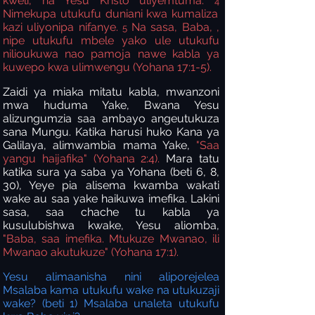
kweli, na Yesu Kristo uliyemtuma.
4
Nimekupa utukufu duniani kwa kumaliza
kazi uliyonipa nifanye.
Na sasa, Baba, ,
5
nipe utukufu mbele yako ule utukufu
nilioukuwa nao pamoja nawe kabla ya
kuwepo kwa ulimwengu (Yohana 17:1-5).
Zaidi ya miaka mitatu kabla, mwanzoni
mwa huduma Yake, Bwana Yesu
alizungumzia saa ambayo angeutukuza
sana Mungu. Katika harusi huko Kana ya
Galilaya, alimwambia mama Yake,
"Saa
yangu haijafika" (Yohana 2:4).
Mara tatu
katika sura ya saba ya Yohana (beti 6, 8,
30), Yeye pia alisema kwamba wakati
wake au saa yake haikuwa imefika. Lakini
sasa, saa chache tu kabla ya
kusulubishwa kwake, Yesu aliomba,
"Baba, saa imefika. Mtukuze Mwanao, ili
Mwanao akutukuze" (Yohana 17:1).
Yesu alimaanisha nini aliporejelea
Msalaba kama utukufu wake na utukuzaji
wake? (beti 1) Msalaba unaleta utukufu