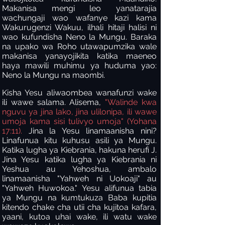
Makanisa mengi leo yanatarajia
wachungaji wao wafanye kazi kama
Wakurugenzi Wakuu, ilhali hitaji halisi ni
wao kufundisha Neno la Mungu. Baraka
na upako wa Roho utawapumzika wale
makanisa yanayojikita katika maeneo
haya mawili muhimu ya huduma yao:
Neno la Mungu na maombi.
Kisha Yesu aliwaombea wanafunzi wake
ili wawe salama. Alisema,
"Walinde kwa
nguvu ya jina lako, jina ulilonipa, ili wawe
umoja kama sisi tulivyo umoja" (Yohana
17:11).
Jina la Yesu linamaanisha nini?
Linafunua kitu kuhusu asili ya Mungu.
Katika lugha ya Kiebrania, hakuna herufi J.
Jina Yesu katika lugha ya Kiebrania ni
Yeshua au Yehoshua, ambalo
linamaanisha "Yahweh ni Uokoaji" au
"Yahweh Huwokoa." Yesu alifunua tabia
ya Mungu na kumtukuza Baba kupitia
kitendo chake cha utii cha kujitoa kafara,
yaani, kutoa uhai wake, ili watu wake