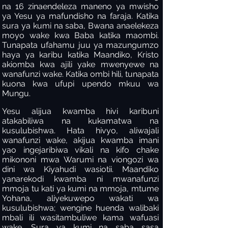
na 16 zinaendeleza maneno ya mwisho
ya Yesu ya mafundisho na faraja. Katika
sura ya kumi na saba, Bwana anaelekeza
moyo wake kwa Baba katika maombi.
Tunapata ufahamu juu ya mazungumzo
haya ya karibu katika Maandiko, Kristo
akiomba kwa ajili yake mwenyewe na
wanafunzi wake. Katika ombi hili, tunapata
kuona kwa ufupi upendo mkuu wa
Mungu.
Yesu alijua kwamba hivi karibuni
atakabiliwa na kukamatwa na
kusulubishwa. Hata hivyo, aliwajali
wanafunzi wake, akijua kwamba imani
yao ingejaribiwa vikali na kifo chake
mikononi mwa Warumi na viongozi wa
dini wa Kiyahudi wasiotii. Maandiko
yanarekodi kwamba ni mwanafunzi
mmoja tu kati ya kumi na mmoja, mtume
Yohana, aliyekuwepo wakati wa
kusulubishwa; wengine huenda walibaki
mbali ili wasitambuliwe kama wafuasi
wake. Sura ya kumi na saba sasa