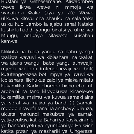
Bustani ya Gethesemane, Aliwaombea
wewe ikiwa wewe ni mmoja wa
wanafunzi Wake (aya ya 20). Wewe
ulikuwa kitovu cha shauku na sala Yake
usiku huo. Jambo la ajabu sana! Nataka
kushiriki hadithi yangu binafsi ya ulinzi wa
Mungu, ambayo sitaweza kuisahau
kamwe:
Nilikulia na baba yangu na babu yangu
wakiwa wavuvi wa kibiashara, na wakati
wa ujana wangu, baba yangu alimwajiri
mjenzi wa boti (mtengenezaji wa boti)
kututengenezea boti mpya ya uvuvi wa
kibiashara. Ilichukua zaidi ya miaka mitatu
kukamilika. Kadiri chombo hicho cha futi
arobaini na tano kilivyokuwa kinaelekea
kukamilika, msimu wa kuvua samaki aina
ya sprat wa majira ya baridi ( ) (samaki
mdogo anayefanana na anchovy) ulianza,
ukileta makundi makubwa ya samaki
yaliyovuliwa katika Bahari ya Kaskazini nje
ya bandari yetu ya nyumbani ya Harwich
katika pwani ya mashariki ya Uingereza.