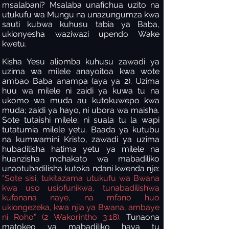
msalabani? Msalaba unafichua uzito na
utukufu wa Mungu na unazungumza kwa
sauti kubwa kuhusu tabia ya Baba,
ukionyesha waziwazi upendo Wake
kwetu.
Kisha Yesu aliomba kuhusu zawadi ya
uzima wa milele anayoitoa kwa wote
ambao Baba anampa (aya ya 2). Uzima
huu wa milele ni zaidi ya kuwa tu na
ukomo wa muda au kutokuwepo kwa
muda; zaidi ya hayo, ni ubora wa maisha.
Sote tutaishi milele; ni suala tu la wapi
tutatumia milele yetu. Baada ya kutubu
na kumwamini Kristo, zawadi ya uzima
hubadilisha hatima yetu ya milele na
huanzisha mchakato wa mabadiliko
unaotubadilisha kutoka ndani kwenda nje:
"Sote sisi, tukitazama utukufu wa Bwana
kwa uso usiofunikwa, tunabadilishwa
kufanana naye, na mfano huo
ukiongezeka, kwa njia ya Bwana, ambaye
ni Roho" (2 Wakorintho 3:18).
Tunaona
matokeo ya mabadiliko haya tu