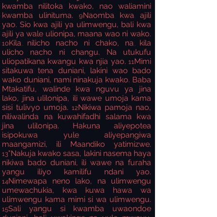
kwamba nilitoka kwako, nao waliamini
kwamba ulinituma.
Naomba kwa ajili
9
yao. Sio kwa ajili ya ulimwengu, bali kwa
ajili ya wale ulionipa, maana wao ni wako.
Kila nilicho nacho ni chako, na kila
10
ulicho nacho ni changu. Na utukufu
uliopatikana kwangu kwa njia yao.
Mimi
11
sitakuwa tena duniani, lakini wao bado
wako duniani, nami ninakuja kwako. Baba
Mtakatifu, walinde kwa nguvu ya jina
lako, jina ulilonipa, ili wawe umoja kama
sisi tulivyo umoja.
Nikiwa pamoja nao,
12
niliwalinda na kuwahifadhi salama kwa
jina ulilonipa. Hakuna aliyepotea
isipokuwa yule aliyepangiwa
maangamizi, ili Maandiko yatimizwe.
"Nakuja kwako sasa, lakini nasema haya
13
nikiwa bado duniani, ili wawe na furaha
yangu iliyo kamilifu ndani yao.
Nimewapa neno lako, na ulimwengu
14
umewachukia, kwa kuwa hawa wa
ulimwengu kama mimi si wa ulimwengu.
Sali yangu si kwamba uwaondoe
15