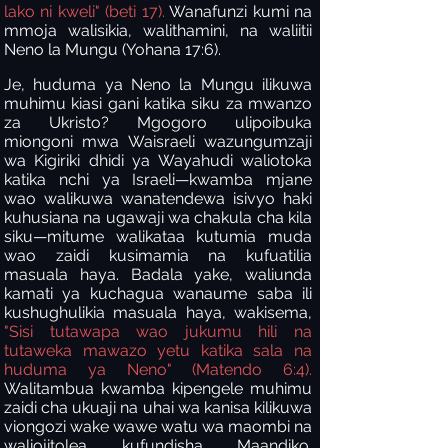
lako ni kweli" (beti 17).
Wanafunzi kumi na
mmoja walisikia, walithamini, na waliitii
Neno la Mungu (Yohana 17:6).
Je, huduma ya Neno la Mungu ilikuwa
muhimu kiasi gani katika siku za mwanzo
za Ukristo? Mgogoro ulipoibuka
miongoni mwa Waisraeli wazungumzaji
wa Kigiriki dhidi ya Wayahudi waliotoka
katika nchi ya Israeli—kwamba mjane
wao walikuwa wanatendewa isivyo haki
kuhusiana na ugawaji wa chakula cha kila
siku—mitume walikataa kutumia muda
wao zaidi kusimamia na kufuatilia
masuala haya. Badala yake, waliunda
kamati ya kuchagua wanaume saba ili
kushughulikia masuala haya, wakisema,
"Sisi tutawapa wao jukumu hili na
tutaweka mawazo yetu katika sala na
huduma ya Neno" (Matendo 6:4).
Walitambua kwamba kipengele muhimu
zaidi cha ukuaji na uhai wa kanisa kilikuwa
viongozi wake wawe watu wa maombi na
waliojitolea kufundisha Maandiko.