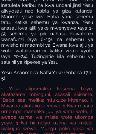
inatuleta karibu na kwa undani jinsi Yesu
alivyosali nao kabla ya giza kutanda.
Maombi yake kwa Baba yana sehemu
tatu. Katika sehemu ya kwanza, Yesu
anasali kwa ajili yake mwenyewe (aya 1-
5); sehemu ya pili inahusu kuwatetea
wanafunzi (aya 6-19); na sehemu ya
mwisho ni maombi ya Bwana kwa ajili ya
wote watakaoamini katika vizazi vyote
(aya 20-24). Tuzingatie kila sehemu ya
sala hii ya kipekee ya Yesu.
Yesu Anaombea Nafsi Yake (Yohana 17:1-
5)
Yesu alipomaliza kusema hayo,
1
akatazama mbinguni, akasali akisema,
"Baba, saa imefika; mtukuze Mwanao, ili
Mwanao akutukuze wewe.
Kwa maana
2
umempa mamlaka juu ya watu wote, ili
awape uzima wa milele wote uliompa
yeye.
Na hii ndiyo uzima wa milele:
3
wakujue wewe, Mungu peke yako wa