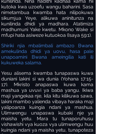
kunilinda. Nina hadithi kadhaa kama hii
kutoka kwa uzoefu wangu baharini. Sasa
nimetambua kwamba hata nilipokuwa
sikumjua Yeye, alikuwa aninitunza na
kunilinda dhidi ya madhara. Atatimiza
madhumuni Yake kwetu. Mkono Wake si
mfupi hata asiweze kutuokoa (Isaya 59:1).
Shiriki njia mbalimbali ambazo Bwana
amekulinda dhidi ya uovu, hasa pale
unapoamini Bwana ameingilia kati ili
kukuweka salama.
Yesu alisema kwamba tunapaswa kuwa
duniani lakini si wa dunia (Yohana 17:15-
17). Mkristo anapaswa kuwa kama
mashua ya uvuvi ya baba yangu. Ikiwa
maji yangekaa nje, kila kitu kilikuwa sawa,
lakini mambo yalienda vibaya haraka maji
yalipoanza kuingia ndani ya mashua.
Ulimwengu unapaswa kubaki nje ya
maisha yetu. Mara tu tunaporuhusu
vishawishi vya kuoza vya ulimwengu huu
kuingia ndani ya maisha yetu, tunapoteza