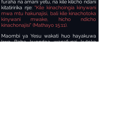
furaha na amani yetu, na kile kilicho ndani
kitatiririka nje:
"Kile kinachoingia kinywani
mwa mtu hakunajisi, bali kile kinachotoka
kinywani mwake, hicho ndicho
kinachonajisi" (Mathayo 15:11).
Maombi ya Yesu wakati huo hayakuwa
kwa Baba kuondoa wanafunzi kutoka
duniani, bali kwa ajili ya ulinzi wao.
Walikuwa bado na kazi ya kufanya, ndiyo
maana hawakuweza kwenda Naye. Roho
alipaswa kuja na kuwawezesha kueneza
neno Lake linalotoa uzima, hata kwa
Wapagani. Ndivyo ilivyo kwako pia.
Ukimfahamu Kristo, una wajibu wa
kushiriki Neno Lake na kuwa chumvi na
nuru wakati bado kuna muda kwa watu
kusikia na kuamini Neno la Mungu.
Huhitaji kuwa katika huduma ya wakati
wote ili kuwa na athari ya kudumu kwa
wengine kwa ajili ya Bwana. Tayari una
wito huu!
Yesu Anaomba Umoja Miongoni Mwa