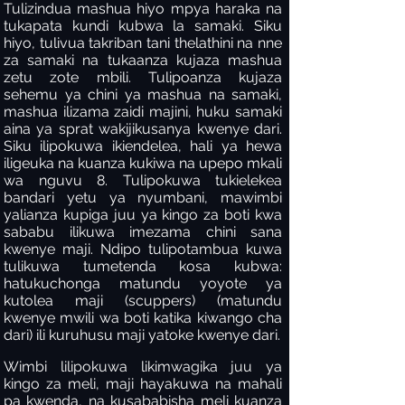
Tulizindua mashua hiyo mpya haraka na
tukapata kundi kubwa la samaki. Siku
hiyo, tulivua takriban tani thelathini na nne
za samaki na tukaanza kujaza mashua
zetu zote mbili. Tulipoanza kujaza
sehemu ya chini ya mashua na samaki,
mashua ilizama zaidi majini, huku samaki
aina ya sprat wakijikusanya kwenye dari.
Siku ilipokuwa ikiendelea, hali ya hewa
iligeuka na kuanza kukiwa na upepo mkali
wa nguvu 8. Tulipokuwa tukielekea
bandari yetu ya nyumbani, mawimbi
yalianza kupiga juu ya kingo za boti kwa
sababu ilikuwa imezama chini sana
kwenye maji. Ndipo tulipotambua kuwa
tulikuwa tumetenda kosa kubwa:
hatukuchonga matundu yoyote ya
kutolea maji (scuppers) (matundu
kwenye mwili wa boti katika kiwango cha
dari) ili kuruhusu maji yatoke kwenye dari.
Wimbi lilipokuwa likimwagika juu ya
kingo za meli, maji hayakuwa na mahali
pa kwenda, na kusababisha meli kuanza