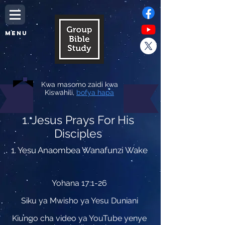
MENU
Kwa masomo zaidi kwa
Kiswahili,
bofya hapa
1. Jesus Prays For His
Disciples
1. Yesu Anaombea Wanafunzi Wake
Yohana 17:1-26
Siku ya Mwisho ya Yesu Duniani
Kiungo cha video ya YouTube yenye