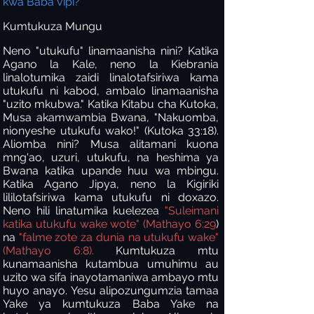
kwa Baba vipi?
Kumtukuza Mungu
Neno "utukufu" linamaanisha nini? Katika
Agano la Kale, neno la Kiebrania
linalotumika zaidi linalotafsiriwa kama
utukufu ni kabod, ambalo linamaanisha
"uzito mkubwa." Katika Kitabu cha Kutoka,
Musa akamwambia Bwana, "Nakuomba,
nionyeshe utukufu wako!" (Kutoka 33:18).
Aliomba nini? Musa alitamani kuona
mng'ao, uzuri, utukufu, na heshima ya
Bwana katika upande huu wa mbingu.
Katika Agano Jipya, neno la Kigiriki
lililotafsiriwa kama utukufu ni doxazo.
Neno hili linatumika kuelezea
"Suleimani
katika utukufu wake wote" (Mathayo 6:29
)
na
"falme zote za dunia na utukufu wake"
(Mathayo 6:8).
Kumtukuza mtu
kunamaanisha kutambua umuhimu au
uzito wa sifa inayotamaniwa ambayo mtu
huyo anayo. Yesu alipozungumzia tamaa
Yake ya kumtukuza Baba Yake na