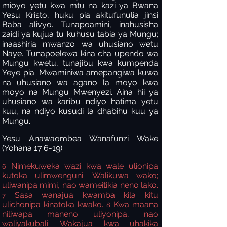
mioyo yetu kwa mtu na kazi ya Bwana
Yesu Kristo, huku pia akitufunulia jinsi
Baba alivyo. Tunapoamini, inahusisha
zaidi ya kujua tu kuhusu tabia ya Mungu;
inaashiria mwanzo wa uhusiano wetu
Naye. Tunapoelewa kina cha upendo wa
Mungu kwetu, tunajibu kwa kumpenda
Yeye pia. Mwaminiwa amepangiwa kuwa
na uhusiano wa agano la moyo kwa
moyo na Mungu Mwenyezi. Aina hii ya
uhusiano wa karibu ndiyo hatima yetu
kuu, na ndiyo kusudi la dhabihu kuu ya
Mungu.
Yesu Anawaombea Wanafunzi Wake
(Yohana 17:6-19)
Nimekuweka wazi
kwa wale ulionipa
6
kutoka ulimwenguni. Walikuwa wako;
uliwanipa mimi, nao wameitikia neno lako.
Sasa wanajua kwamba kila kitu
7
ulichonipa kinatoka kwako.
Kwa maana
8
niliwapa maneno uliyonipa, nao
waliyakubali. Wakajua kwa uhakika