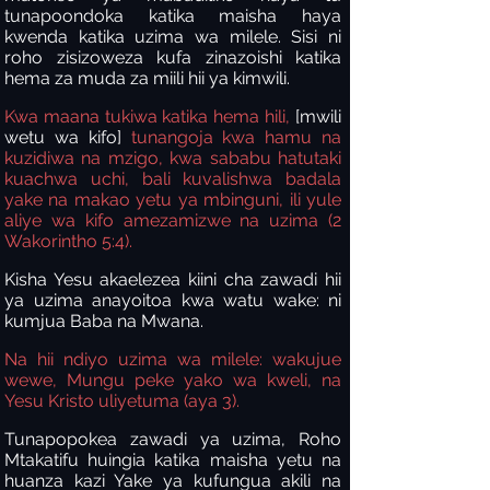
tunapoondoka katika maisha haya
kwenda katika uzima wa milele. Sisi ni
roho zisizoweza kufa zinazoishi katika
hema za muda za miili hii ya kimwili.
Kwa maana tukiwa katika hema hili,
[mwili
wetu wa kifo]
tunangoja kwa hamu na
kuzidiwa na mzigo, kwa sababu hatutaki
kuachwa uchi, bali kuvalishwa badala
yake na makao yetu ya mbinguni, ili yule
aliye wa kifo amezamizwe na uzima (2
Wakorintho 5:4).
Kisha Yesu akaelezea kiini cha zawadi hii
ya uzima anayoitoa kwa watu wake: ni
kumjua Baba na Mwana.
Na
hii ndiyo uzima wa milele: wakujue
wewe, Mungu peke yako wa kweli, na
Yesu Kristo uliyetuma (aya 3).
Tunapopokea zawadi ya uzima, Roho
Mtakatifu huingia katika maisha yetu na
huanza kazi Yake ya kufungua akili na