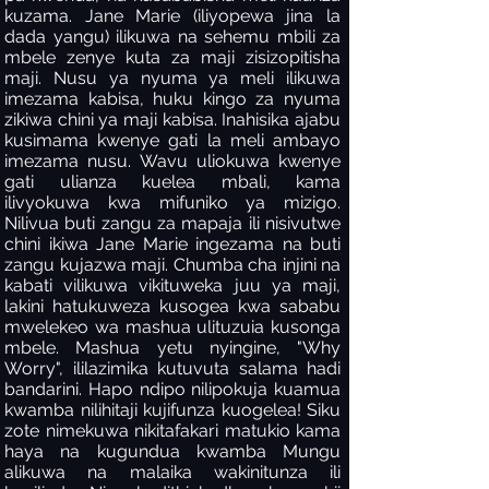
kuzama. Jane Marie (iliyopewa jina la
dada yangu) ilikuwa na sehemu mbili za
mbele zenye kuta za maji zisizopitisha
maji. Nusu ya nyuma ya meli ilikuwa
imezama kabisa, huku kingo za nyuma
zikiwa chini ya maji kabisa. Inahisika ajabu
kusimama kwenye gati la meli ambayo
imezama nusu. Wavu uliokuwa kwenye
gati ulianza kuelea mbali, kama
ilivyokuwa kwa mifuniko ya mizigo.
Nilivua buti zangu za mapaja ili nisivutwe
chini ikiwa Jane Marie ingezama na buti
zangu kujazwa maji. Chumba cha injini na
kabati vilikuwa vikituweka juu ya maji,
lakini hatukuweza kusogea kwa sababu
mwelekeo wa mashua ulituzuia kusonga
mbele. Mashua yetu nyingine, "Why
Worry", ililazimika kutuvuta salama hadi
bandarini. Hapo ndipo nilipokuja kuamua
kwamba nilihitaji kujifunza kuogelea! Siku
zote nimekuwa nikitafakari matukio kama
haya na kugundua kwamba Mungu
alikuwa na malaika wakinitunza ili