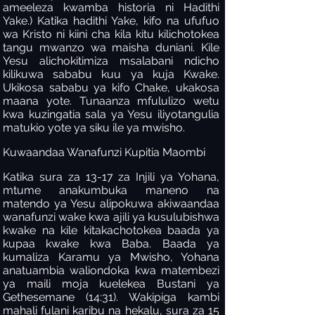
ameeleza kwamba historia ni Hadithi
Yake.) Katika hadithi Yake, kifo na ufufuo
wa Kristo ni kiini cha kila kitu kilichotokea
tangu mwanzo wa maisha duniani. Kile
Yesu alichokitimiza msalabani ndicho
kilikuwa sababu kuu ya kuja Kwake.
Ukikosa sababu ya kifo Chake, ukakosa
maana yote. Tunaanza mfululizo wetu
kwa kuzingatia sala ya Yesu iliyotangulia
matukio yote ya siku ile ya mwisho.
Kuwaandaa Wanafunzi Kupitia Maombi
Katika sura za 13-17 za Injili ya Yohana,
mtume anakumbuka maneno na
matendo ya Yesu alipokuwa akiwaandaa
wanafunzi wake kwa ajili ya kusulubishwa
kwake na kile kitakachotokea baada ya
kupaa kwake kwa Baba. Baada ya
kumaliza Karamu ya Mwisho, Yohana
anatuambia waliondoka kwa matembezi
ya maili moja kuelekea Bustani ya
Gethesemane (14:31). Wakipiga kambi
mahali fulani karibu na hekalu, sura za 15