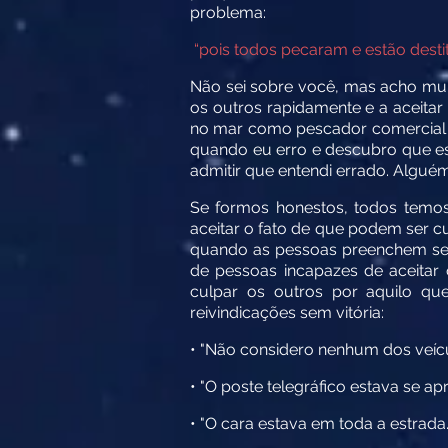
problema:
“pois todos pecaram e estão destit
Não sei sobre você, mas acho muito
os outros rapidamente e a aceita
no mar como pescador comercial p
quando eu erro e descubro que est
admitir que entendi errado. Alguém
Se formos honestos, todos temo
aceitar o fato de que podem ser 
quando as pessoas preenchem seus
de pessoas incapazes de aceitar
culpar os outros por aquilo qu
reivindicações sem vitória:
• "Não considero nenhum dos veícu
• "O poste telegráfico estava se a
• "O cara estava em toda a estrada.