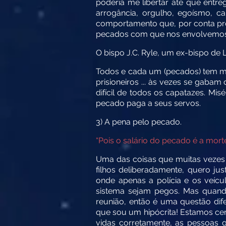
poderia me libertar até que entre
arrogância, orgulho, egoísmo, c
comportamento que, por conta pró
pecados com que nos envolvemos,
O bispo J.C. Ryle, um ex-bispo de 
Todos e cada um (pecados) tem mult
prisioneiros ... às vezes se gaba
difícil de todos os capatazes. Mi
pecado paga a seus servos.
3) A pena pelo pecado.
“Pois o salário do pecado é a mort
Uma das coisas que muitas vezes
filhos deliberadamente, quero j
onde apenas a polícia e os veíc
sistema sejam pegos. Mas quando
reunião, então é uma questão dife
que sou um hipócrita! Estamos cer
vidas corretamente, as pessoas