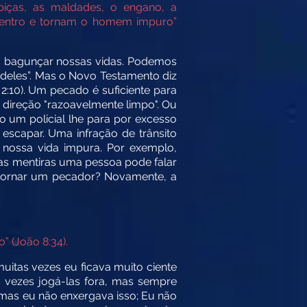
biças, as maldades, o engano, a
entro e tornam o homem impuro”
ra bagunçar nossas vidas. Podemos
eles”. Mas o Novo Testamento diz
:10). Um pecado é suficiente para
e direção "razoavelmente limpo". Ou
 um policial lhe para por excesso
escapar. Uma infração de trânsito
a nossa vida impura. Por exemplo,
as mentiras uma pessoa pode falar
tornar um pecador? Novamente, a
 (João 8:34).
itas vezes eu ficava muito ciente
 vezes jogá-las fora, mas sempre
mas eu não enxergava isso; Eu não