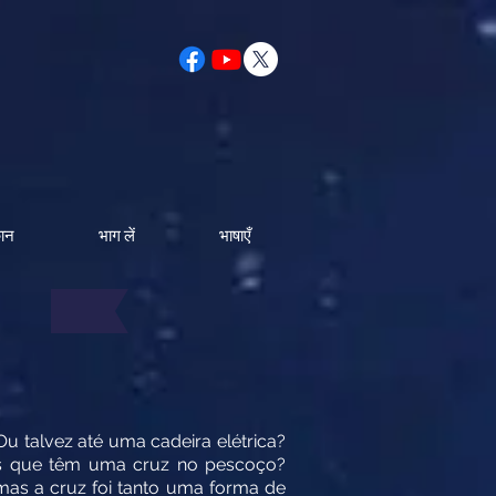
कान
भाग लें
भाषाएँ
 talvez até uma cadeira elétrica?
as que têm uma cruz no pescoço?
as a cruz foi tanto uma forma de