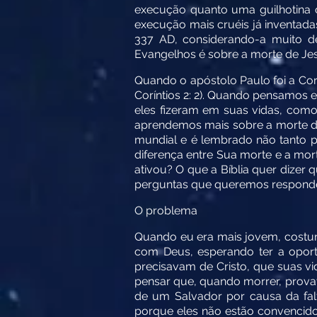
execução quanto uma guilhotina 
execução mais cruéis já inventad
337 AD, considerando-a muito d
Evangelhos é sobre a morte de Je
Quando o apóstolo Paulo foi a Corin
Coríntios 2: 2). Quando pensamos
eles fizeram em suas vidas, como
aprendemos mais sobre a morte de
mundial e é lembrado não tanto p
diferença entre Sua morte e a mor
ativou? O que a Bíblia quer dize
perguntas que queremos responde
O problema
Quando eu era mais jovem, costu
com Deus, esperando ter a oport
precisavam de Cristo, que suas vi
pensar que, quando morrer, provav
de um Salvador por causa da fal
porque eles não estão convencido