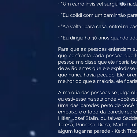
• "Um carro invisível surgiu do na
• "Eu colidi com um caminhão para
• "Ao voltar para casa, entrei na c
• "Eu dirigia há 40 anos quando ado
Para que as pessoas entendam sua
que confronta cada pessoa que 
pessoa me disse que ele ficaria 
de avião antes que ele explodisse 
que nunca havia pecado. Ele foi 
melhor do que a maioria, ele ficar
A maioria das pessoas se julga ol
eu estivesse na sala onde você es
uma das paredes perto de você r
embaixo e o topo da parede repre
Hitler, Josef Stalin, ou talvez S
Teresa, Princesa Diana, Martin L
algum lugar na parede - Keith Tho