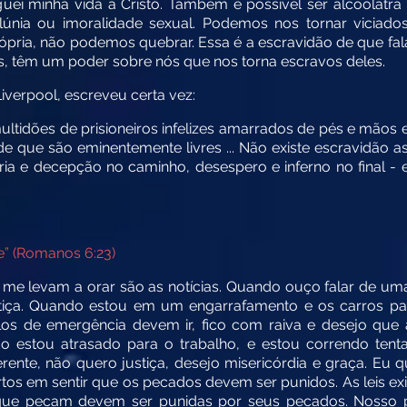
guei minha vida a Cristo. Também é possível ser alcoólatr
alúnia ou imoralidade sexual. Podemos nos tornar vici
pria, não podemos quebrar. Essa é a escravidão de que fala
 têm um poder sobre nós que nos torna escravos deles.
Liverpool, escreveu certa vez:
idões de prisioneiros infelizes amarrados de pés e mãos em 
m de que são eminentemente livres ... Não existe escravidão 
séria e decepção no caminho, desespero e inferno no final - 
e” (Romanos 6:23)
 me levam a orar são as notícias. Quando ouço falar de u
ustiça. Quando estou em um engarrafamento e os carros p
ulos de emergência devem ir, fico com raiva e desejo que
 estou atrasado para o trabalho, e estou correndo tent
rente, não quero justiça, desejo misericórdia e graça. Eu q
tos em sentir que os pecados devem ser punidos. As leis exi
 que pecam devem ser punidas por seus pecados. Nosso 