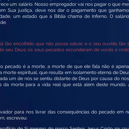
ece um salário. Nosso empregador vai nos pagar o que me
 em Sua justiça, deve nos dar o pagamento que ganham
dade, um estado que a Bíblia chama de Inferno. O salár
de.
á tão encolhido que não possa salvar, e o seu ouvido tão 
 seu Deus; os seus pecados esconderam de vocês o rosto de
o pecado é a morte, a morte de que ele fala não é apenas f
morte espiritual, que resulta em isolamento eterno de Deu
ada um de nós se sentiu distante de Deus por causa do n
 da morte para a vida real que está além deste mundo. 
ador para nos livrar das consequências do pecado em no
rn, escreveu:
sacrifício de Si mesmo do nosso Senhor Jesus Cristo na cru