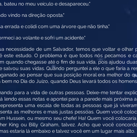
da, bateu no meu veículo e desapareceu."
do vindo na direção oposta."
asa errada e colidi com uma árvore que não tinha."
rmeci ao volante e sofri um acidente."
 necessidade de um Salvador, temos que voltar e olhar pa
lê este estudo. O problema é que todos nós pecamos e c
bem quando chegasse até o fim de sua vida, pois ajudou dua
e salvou suas vidas. Quando perguntei a ele o que faria a r
enganado ao pensar que sua posição moral era melhor do que
ia bem no Dia do Juízo, quando Deus levará todos os homens 
hando para a vida de outras pessoas. Deixe-me tentar expli
tá lendo essas notas e apontei para a parede mais próxima a
epresenta uma escala de todas as pessoas que já viveram
senta as melhores e mais justas pessoas. Quem você coloca
addam Hussein, ou mesmo seu chefe! Ha! Quem você colocaria 
uther King ou Billy Graham, talvez. Acho que você concor
mas estaria lá embaixo e talvez você em um lugar mais alto.