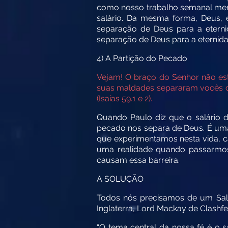
como nosso trabalho semanal mer
salário. Da mesma forma, Deus,
separação de Deus para a eterni
separação de Deus para a eternida
4) A Partição do Pecado
Vejam! O braço do Senhor não est
suas maldades separaram vocês do
(Isaías 59.1 e 2).
Quando Paulo diz que o salário d
pecado nos separa de Deus. É uma 
que experimentamos nesta vida, c
uma realidade quando passarmos
causam essa barreira.
A SOLUÇÃO
Todos nós precisamos de um Salv
Inglaterra, Lord Mackay de Clashfe
“O tema central da nossa fé é o 