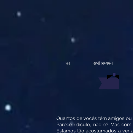
घर
सभी अध्ययन
Quantos de vocês têm amigos ou p
Parece ridículo, não é? Mas co
Estamos tão acostumados a ver a