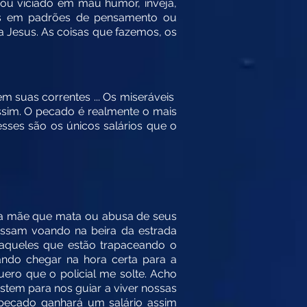
a ou viciado em mau humor, inveja,
ados em padrões de pensamento ou
 Jesus. As coisas que fazemos, os
suas correntes ... Os miseráveis ​​
assim. O pecado é realmente o mais
esses são os únicos salários que o
ma mãe que mata ou abusa de seus
assam voando na beira da estrada
 aqueles que estão trapaceando o
ando chegar na hora certa para a
uero que o policial me solte. Acho
stem para nos guiar a viver nossas
pecado ganhará um salário assim