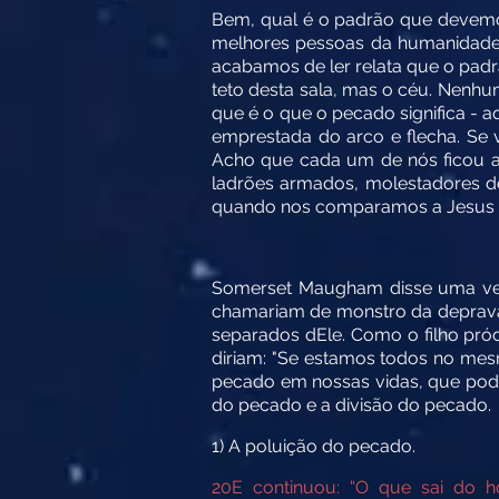
Bem, qual é o padrão que devemos
melhores pessoas da humanidade e
acabamos de ler relata que o padrã
teto desta sala, mas o céu. Nenhu
que é o que o pecado significa - 
emprestada do arco e flecha. Se 
Acho que cada um de nós ficou a
ladrões armados, molestadores d
quando nos comparamos a Jesus 
Somerset Maugham disse uma vez:
chamariam de monstro da depravaç
separados dEle. Como o filho pró
diriam: "Se estamos todos no mes
pecado em nossas vidas, que pode
do pecado e a divisão do pecado.
1) A poluição do pecado.
20
E continuou: “O que sai do