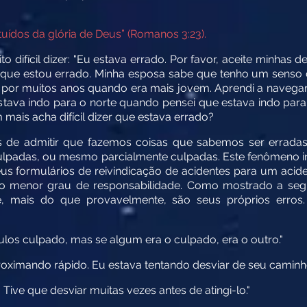
uídos da glória de Deus” (Romanos 3:23).
 difícil dizer: "Eu estava errado. Por favor, aceite minhas d
r que estou errado. Minha esposa sabe que tenho um senso 
or muitos anos quando era mais jovem. Aprendi a navegar
ava indo para o norte quando pensei que estava indo para o
 mais acha difícil dizer que estava errado?
s de admitir que fazemos coisas que sabemos ser errada
culpadas, ou mesmo parcialmente culpadas. Este fenômeno 
 formulários de reivindicação de acidentes para um aciden
 o menor grau de responsabilidade. Como mostrado a segui
e, mais do que provavelmente, são seus próprios erros
los culpado, mas se algum era o culpado, era o outro."
proximando rápido. Eu estava tentando desviar de seu caminho
 Tive que desviar muitas vezes antes de atingi-lo."