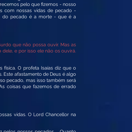
recemos pelo que fizemos - nosso
os com nossas vidas de pecado -
io do pecado é a morte - que é a
surdo que não possa ouvir. Mas as
le, e por isso ele não os ouvirá.
ísica. O profeta Isaías diz que o
s. Este afastamento de Deus é algo
osso pecado, mas isso também será
As coisas que fazemos de errado
ssas vidas. O Lord Chancellor na
z pelos nossos pecados ... Quanto