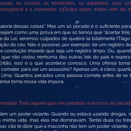
xuais, os roubos, os homicídios, os adultérios,
22
as co
 arrogância e a insensatez.
23
Todos esses males vêm de d
maioria dessas coisas”. Mas um só pecado é o suficiente pa
sejam como uma prova em que só temos que “acertar três d
 da Lei, seremos culpados de quebrá-la totalmente (Tiago 2
feição do céu. Não é possível, por exemplo, ter um registro d
de condução impede que seja um registro limpo. Ou, quando
e que não violou nenhuma das outras leis do país e espera 
ei. Então, isso é o que acontece conosco. Uma ofensa torn
a cometer para ser um assassino? Apenas um, é claro; quant
o? Uma. Quantos pecados uma pessoa comete antes de se 
ensa torna nossa vida impura.
verdade: Todo aquele que vive pecando é escravo do pecado”
têm um poder viciante. Quando eu estava usando drogas, mu
 minha vida, mas elas me dominavam. Tentei duas ou três
oas vão te dizer que a maconha não tem um poder viciante, 