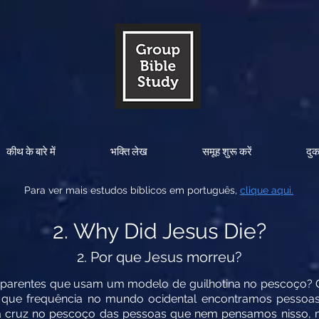
कीथ के बारे में
भक्ति लेख
समूह शुरू करें
दु
Para ver mais estudos bíblicos em português,
clique aqui.
2. Why Did Jesus Die?
2. Por que Jesus morreu?
arentes que usam um modelo de guilhotina no pescoço? Ou
m que frequência no mundo ocidental encontramos pesso
 cruz no pescoço das pessoas que nem pensamos nisso, m