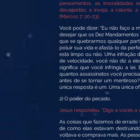
pensamentos, as imoralidades se
devassidão, a inveja, a calúnia, a
(Marcos 7: 20-23).
Você pode dizer: “Eu não faço a 
desejar que os Dez Mandamentos 
que se quebrarmos qualquer parte
poluir sua vida e afastá-lo da per
está limpo ou não. Uma infração 
de velocidade, você não diz a el
significa que você infringiu a l
quantos assassinatos você precis
antes de se tornar um mentiros
única resposta é um. Uma única of
2) O poder do pecado.
Jesus respondeu: “Digo a vocês a 
As coisas que fazemos de errado 
de como elas estavam destruindo
voltava e comprava mais. As pess