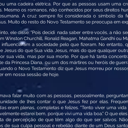
ou uma cadeira elétrica. Por que as pessoas usam uma cr
as. Mesmo os romanos, não conhecidos por seus direitos hu
esumana. A cruz sempre foi considerada o símbolo da fé
sus. Muito do resto do Novo Testamento se preocupa em exp
to, ele disse: "Pois decidi nada saber entre vocês, a não ser 
 em Winston Churchill, Ronald Reagan, Mahatma Gandhi ou Ma
 influenciaram a sociedade pelo que fizeram. No entanto
 Jesus do que Sua vida. Jesus, mais do que qualquer outra
or sua vida, mas por sua morte. Por que há tanta concent
te da Princesa Diana, ou um dos mártires ou heróis de guer
r quando o Novo Testamento diz que Jesus morreu por noss
r em nossa sessão de hoje.
mava falar muito com as pessoas, pessoalmente, perguntan
unidade de lhes contar o que Jesus fez por elas. Freque
das eram plenas, completas e felizes. "Tento viver uma vida 
elmente estarei bem, porque vivi uma vida boa." O que ele
ta de percepção de que têm algo do que ser salvos. Nã
s de sua culpa pessoal e rebelião diante de um Deus sant