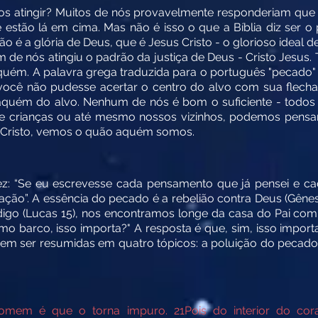
 atingir? Muitos de nós provavelmente responderiam que o 
stão lá em cima. Mas não é isso o que a Bíblia diz ser o
o é a glória de Deus, que é Jesus Cristo - o glorioso ideal d
m de nós atingiu o padrão da justiça de Deus - Cristo Jesus
aquém. A palavra grega traduzida para o português "pecado"
você não pudesse acertar o centro do alvo com sua flecha,
quém do alvo. Nenhum de nós é bom o suficiente - todo
e crianças ou até mesmo nossos vizinhos, podemos pens
Cristo, vemos o quão aquém somos.
 “Se eu escrevesse cada pensamento que já pensei e ca
ão”. A essência do pecado é a rebelião contra Deus (Gênesi
digo (Lucas 15), nos encontramos longe da casa do Pai co
mo barco, isso importa?" A resposta é que, sim, isso impor
m ser resumidas em quatro tópicos: a poluição do pecado
 homem é que o torna impuro.
21
Pois do interior do c