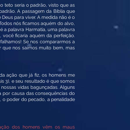
teto seria o padrão, visto que as
 padrão. A passagem da Bíblia que
e Deus para viver. A medida não é o
. Todos nós ficamos aquém do alvo,
 é a palavra Harmatia, uma palavra
 você ficaria aquém da perfeição.
s falhamos! Se nos compararmos a
ar que nos saímos muito bem, mas
da ação que já fiz, os homens me
s 3), e seu resultado é que somos
m nossas vidas bagunçadas. Alguns
ta por causa das consequências do
, o poder do pecado, a penalidade
oração dos homens vêm os maus