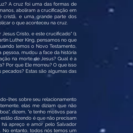
uz? A cruz foi uma das formas de
manos, aboliram a crucificação em
 cristã, e uma grande parte dos
licar o que aconteceu na cruz.
Jesus Cristo, e este crucificado" (1
rtin Luther King, pensamos no que
, quando lemos o Novo Testamento,
 pessoa, mudou a face da história
ração na morte de Jesus? Qual é a
ra? Por que Ele morreu? O que isso
os pecados? Estas são algumas das
do-lhes sobre seu relacionamento
ntemente, elas me diziam que não
boa", dizem, "e tenho motivos para
s estão dizendo é que não precisam
o há apreço e amor pelo Salvador
o. No entanto, todos nós temos um