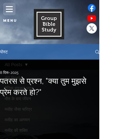
MENU
पोस्ट
All Posts
8 दिस॰ 2025
All Posts
पतरस से प्रश्न, "क्या तुम मुझसे
दैनिक बाइबल ध्यान,
प्रेम करते हो?"
मौत के बाद जीवन
मसीह जैसा चरित्र
मसीह का आगमन
मसीह की शक्ति