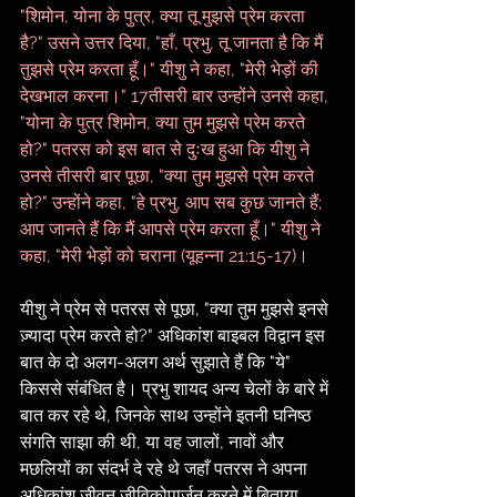
"शिमोन, योना के पुत्र, क्या तू मुझसे प्रेम करता 
है?" उसने उत्तर दिया, "हाँ, प्रभु, तू जानता है कि मैं 
तुझसे प्रेम करता हूँ।" यीशु ने कहा, "मेरी भेड़ों की 
देखभाल करना।" 17तीसरी बार उन्होंने उनसे कहा, 
"योना के पुत्र शिमोन, क्या तुम मुझसे प्रेम करते 
हो?" पतरस को इस बात से दुःख हुआ कि यीशु ने 
उनसे तीसरी बार पूछा, "क्या तुम मुझसे प्रेम करते 
हो?" उन्होंने कहा, "हे प्रभु, आप सब कुछ जानते हैं; 
आप जानते हैं कि मैं आपसे प्रेम करता हूँ।" यीशु ने 
कहा, "मेरी भेड़ों को चराना (यूहन्ना 21:15-17)।
यीशु ने प्रेम से पतरस से पूछा, "क्या तुम मुझसे इनसे 
ज़्यादा प्रेम करते हो?" अधिकांश बाइबल विद्वान इस 
बात के दो अलग-अलग अर्थ सुझाते हैं कि "ये" 
किससे संबंधित है। प्रभु शायद अन्य चेलों के बारे में 
बात कर रहे थे, जिनके साथ उन्होंने इतनी घनिष्ठ 
संगति साझा की थी, या वह जालों, नावों और 
मछलियों का संदर्भ दे रहे थे जहाँ पतरस ने अपना 
अधिकांश जीवन जीविकोपार्जन करने में बिताया 