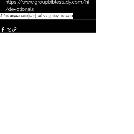
https://www.groupbiblestudy.com/hi
/devotionals
दैनिक बाइबल ध्यान
ईसाई धर्म पर 3 मिनट का ध्यान
टिप्पणियां
कोमेन्ट लिखें
Subscribe for email
notifications