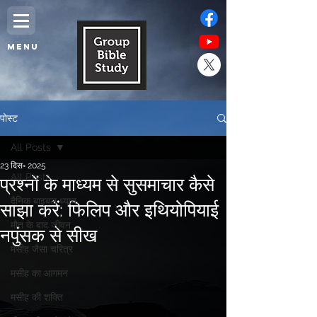
MENU
पोस्ट
All Posts
23 दिस॰ 2025
All Posts
प्रश्नों के माध्यम से सुसमाचार कैसे
दैनिक बाइबल ध्यान,
साझा करें: फिलिप और इथियोपियाई
मौत के बाद जीवन
नपुंसक से सीख
मसीह जैसा चरित्र
मसीह का आगमन
मसीह की शक्ति