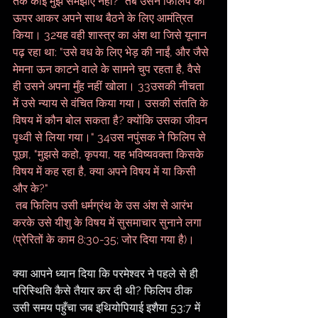
तक कोई मुझे समझाए नहीं?" तब उसने फिलिप को 
ऊपर आकर अपने साथ बैठने के लिए आमंत्रित 
किया। 32यह वही शास्त्र का अंश था जिसे यूनान 
पढ़ रहा था: "उसे वध के लिए भेड़ की नाईं, और जैसे 
मेमना ऊन काटने वाले के सामने चुप रहता है, वैसे 
ही उसने अपना मुँह नहीं खोला। 33उसकी नीचता 
में उसे न्याय से वंचित किया गया। उसकी संतति के 
विषय में कौन बोल सकता है? क्योंकि उसका जीवन 
पृथ्वी से लिया गया।" 34उस नपुंसक ने फिलिप से 
पूछा, "मुझसे कहो, कृपया, यह भविष्यवक्ता किसके 
विषय में कह रहा है, क्या अपने विषय में या किसी 
और के?"
 तब फिलिप उसी धर्मग्रंथ के उस अंश से आरंभ 
करके उसे यीशु के विषय में सुसमाचार सुनाने लगा 
(प्रेरितों के काम 8:30-35; जोर दिया गया है)।
क्या आपने ध्यान दिया कि परमेश्वर ने पहले से ही 
परिस्थिति कैसे तैयार कर दी थी? फिलिप ठीक 
उसी समय पहुँचा जब इथियोपियाई इशैया 53:7 में 