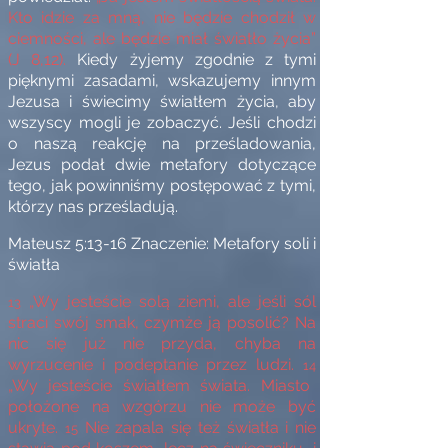
Kto idzie za mną, nie będzie chodził w
ciemności, ale będzie miał światło życia”
(J 8,12).
Kiedy żyjemy zgodnie z tymi
pięknymi zasadami, wskazujemy innym
Jezusa i świecimy światłem życia, aby
wszyscy mogli je zobaczyć. Jeśli chodzi
o naszą reakcję na prześladowania,
Jezus podał dwie metafory dotyczące
tego, jak powinniśmy postępować z tymi,
którzy nas prześladują.
Mateusz 5:13-16 Znaczenie: Metafory soli i
światła
„Wy jesteście solą ziemi, ale jeśli sól
13
straci swój smak, czymże ją posolić? Na
nic się już nie przyda, chyba na
wyrzucenie i podeptanie przez ludzi.
14
„Wy jesteście światłem świata. Miasto
położone na wzgórzu nie może być
ukryte.
Nie zapala się też światła i nie
15