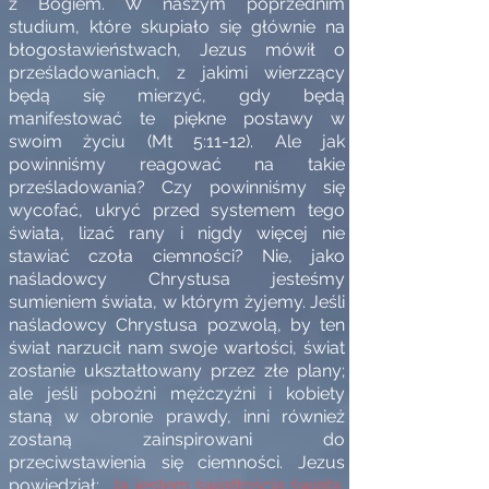
z Bogiem. W naszym poprzednim
studium, które skupiało się głównie na
błogosławieństwach, Jezus mówił o
prześladowaniach, z jakimi wierzzący
będą się mierzyć, gdy będą
manifestować te piękne postawy w
swoim życiu (Mt 5:11-12). Ale jak
powinniśmy reagować na takie
prześladowania? Czy powinniśmy się
wycofać, ukryć przed systemem tego
świata, lizać rany i nigdy więcej nie
stawiać czoła ciemności? Nie, jako
naśladowcy Chrystusa jesteśmy
sumieniem świata, w którym żyjemy. Jeśli
naśladowcy Chrystusa pozwolą, by ten
świat narzucił nam swoje wartości, świat
zostanie ukształtowany przez złe plany;
ale jeśli pobożni mężczyźni i kobiety
staną w obronie prawdy, inni również
zostaną zainspirowani do
przeciwstawienia się ciemności. Jezus
powiedział:
„Ja jestem światłością świata.