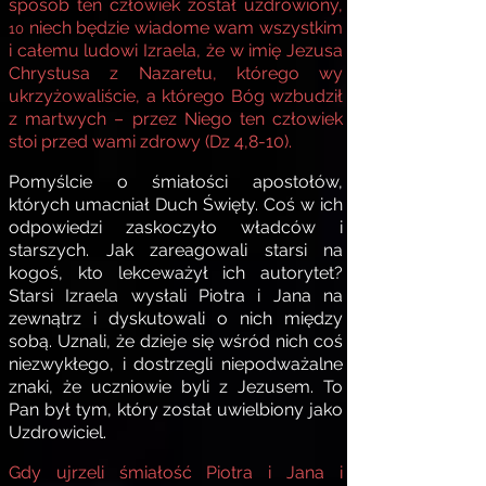
sposób ten człowiek został uzdrowiony,
niech będzie wiadome wam wszystkim
10
i całemu ludowi Izraela, że w imię Jezusa
Chrystusa z Nazaretu, którego wy
ukrzyżowaliście, a którego Bóg wzbudził
z martwych – przez Niego ten człowiek
stoi przed wami zdrowy (Dz 4,8-10).
Pomyślcie o śmiałości apostołów,
których umacniał Duch Święty. Coś w ich
odpowiedzi zaskoczyło władców i
starszych. Jak zareagowali starsi na
kogoś, kto lekceważył ich autorytet?
Starsi Izraela wysłali Piotra i Jana na
zewnątrz i dyskutowali o nich między
sobą. Uznali, że dzieje się wśród nich coś
niezwykłego, i dostrzegli niepodważalne
znaki, że uczniowie byli z Jezusem. To
Pan był tym, który został uwielbiony jako
Uzdrowiciel.
Gdy ujrzeli śmiałość Piotra i Jana i