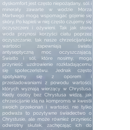
dyskomfort jest często niepożądany, sól i
minerały zawarte w wodzie Morza
Martwego mogą wspomagać gojenie się
skóry. Po kąpieli w niej często czujemy się
oczyszczeni i ożywieni. Tak jak słona
woda przynosi korzyści ciału poprzez
oczyszczanie, tak nasze chrześcijańskie
wartości zapewniają światu
antyseptyczną moc oczyszczającą.
Światło i sól, które nosimy, mogą
przynieść uzdrowienie rozkładającemu
się społeczeństwu. Jednak często
spotykamy się z oporem i
prześladowaniami z powodu wartości,
których wyznają wierzący w Chrystusa.
Kiedy osoby bez Chrystusa widzą, jak
chrześcijanie idą na kompromis w kwestii
swoich przekonań i wartości, nie tylko
podważa to pozytywne świadectwo o
Chrystusie, ale może również przynieść
odwrotny skutek, zachęcając ich do