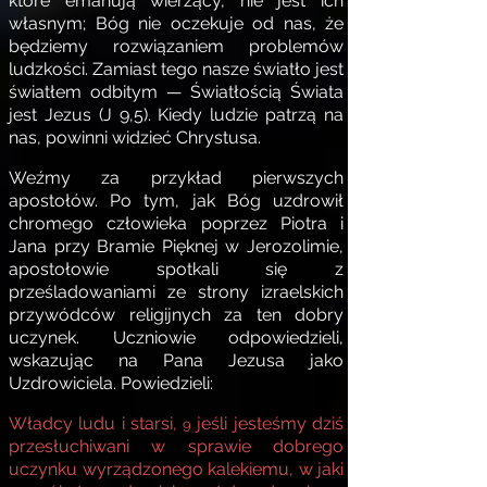
które emanują wierzący, nie jest ich
własnym; Bóg nie oczekuje od nas, że
będziemy rozwiązaniem problemów
ludzkości. Zamiast tego nasze światło jest
światłem odbitym — Światłością Świata
jest Jezus (J 9,5). Kiedy ludzie patrzą na
nas, powinni widzieć Chrystusa.
Weźmy za przykład pierwszych
apostołów. Po tym, jak Bóg uzdrowił
chromego człowieka poprzez Piotra i
Jana przy Bramie Pięknej w Jerozolimie,
apostołowie spotkali się z
prześladowaniami ze strony izraelskich
przywódców religijnych za ten dobry
uczynek. Uczniowie odpowiedzieli,
wskazując na Pana Jezusa jako
Uzdrowiciela. Powiedzieli:
Władcy ludu i starsi,
jeśli jesteśmy dziś
9
przesłuchiwani w sprawie dobrego
uczynku wyrządzonego kalekiemu, w jaki