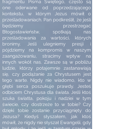
fragmentu Pisma Świętego, często są
one oderwane od poprzedzającego
kontekstu, w którym Jezus mówił o
prześladowaniach. Pan podkreślił, że jeśli
będziemy przestrzegać
Błogosławieństw, spotkają nas
prześladowania za wartości, których
bronimy. Jeśli ulegniemy presji i
pójdziemy na kompromis w naszym
zaangażowaniu, stracimy wpływ na
innych wokół nas. Zawsze są w pobliżu
ludzie, którzy potajemnie zastanawiają
się, czy podążanie za Chrystusem jest
tego warte. Nigdy nie wiadomo, kto w
głębi serca poszukuje prawdy. Jesteś
odbiciem Chrystusa dla świata. Jeśli ktoś
szuka światła, pokoju i nadziei w tym
świecie, czy dostrzeże to w tobie? Czy
dzięki tobie zostanie przyciągnięty do
Jezusa? Kiedyś słyszałem, jak ktoś
mówił, że nigdy nie słyszał Ewangelii, gdy
był młody, i że jeśli w tamtym czasie w