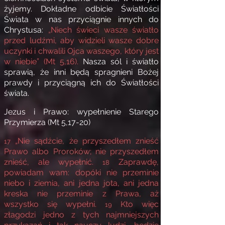
żyjemy. Dokładne odbicie Światłości
Świata w nas przyciągnie innych do
Chrystusa:
„Niech świeci wasze światło
przed ludźmi, aby widzieli wasze dobre
uczynki i chwalili Ojca waszego, który jest
w niebie” (Mt 5,16).
Nasza sól i światło
sprawią, że inni będą spragnieni Bożej
prawdy i przyciągną ich do Światłości
świata.
Jezus i Prawo: wypełnienie Starego
Przymierza (Mt 5,17-20)
„Nie sądźcie, że przyszedłem znieść
17
Prawo albo Proroków; nie przyszedłem
znieść, ale wypełnić.
Zaprawdę,
18
powiadam wam: dopóki nie przeminie
niebo i ziemia, ani jedna jota, ani jedna
kreska nie przeminie z Prawa, aż
wszystko się wypełni.
Kto więc
19
złagodzi jedno z tych najmniejszych