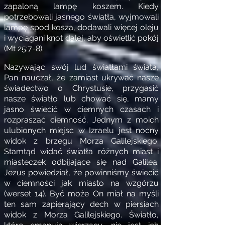
zapaloną lampę koszem. Kiedy
potrzebowali jasnego światła, wyjmowali
lampę spod kosza, dodawali więcej oleju
i wyciągani knot dalej, aby oświetlić pokój
(Mt 25:7-8).
Nazywając swój lud światłami świata,
Pan nauczał, że zamiast ukrywać nasze
świadectwo o Chrystusie, przygasić
nasze światło lub chować się, mamy
jasno świecić w ciemnych czasach i
rozpraszać ciemność. Jednym z moich
ulubionych miejsc w Izraelu jest nocny
widok z brzegu Morza Galilejskiego.
Stamtąd widać światła różnych miast i
miasteczek odbijające się nad Galileą.
Jezus powiedział, że powinniśmy świecić
w ciemności jak miasto na wzgórzu
(werset 14). Być może On miał na myśli
ten sam zapierający dech w piersiach
widok z Morza Galilejskiego. Światło,