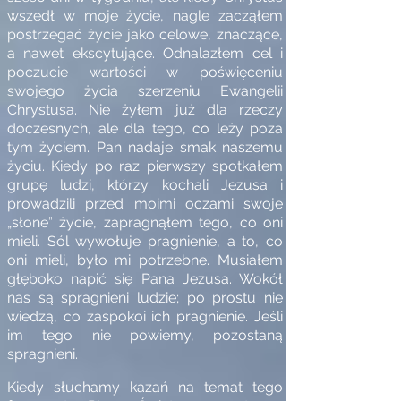
wszedł w moje życie, nagle zacząłem
postrzegać życie jako celowe, znaczące,
a nawet ekscytujące. Odnalazłem cel i
poczucie wartości w poświęceniu
swojego życia szerzeniu Ewangelii
Chrystusa. Nie żyłem już dla rzeczy
doczesnych, ale dla tego, co leży poza
tym życiem. Pan nadaje smak naszemu
życiu. Kiedy po raz pierwszy spotkałem
grupę ludzi, którzy kochali Jezusa i
prowadzili przed moimi oczami swoje
„słone” życie, zapragnąłem tego, co oni
mieli. Sól wywołuje pragnienie, a to, co
oni mieli, było mi potrzebne. Musiałem
głęboko napić się Pana Jezusa. Wokół
nas są spragnieni ludzie; po prostu nie
wiedzą, co zaspokoi ich pragnienie. Jeśli
im tego nie powiemy, pozostaną
spragnieni.
Kiedy słuchamy kazań na temat tego