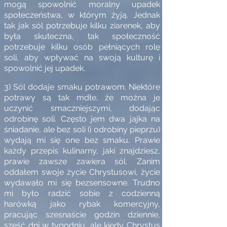
mogą spowolnić moralny upadek
społeczeństwa, w którym żyją. Jednak
tak jak sól potrzebuje kilku ziarenek, aby
była skuteczna, tak społeczność
potrzebuje kilku osób pełniących rolę
soli, aby wpływać na swoją kulturę i
spowolnić jej upadek.
3) Sól dodaje smaku potrawom.
Niektóre
potrawy są tak mdłe, że można je
uczynić smaczniejszymi, dodając
odrobinę soli. Często jem dwa jajka na
śniadanie, ale bez soli (i odrobiny pieprzu)
wydają mi się one bez smaku. Prawie
każdy przepis kulinarny, jaki znajdziesz,
prawie zawsze zawiera sól. Zanim
oddałem swoje życie Chrystusowi, życie
wydawało mi się bezsensowne. Trudno
mi było radzić sobie z codzienną
harówką jako rybak komercyjny,
pracując szesnaście godzin dziennie,
sześć dni w tygodniu, ale kiedy Chrystus