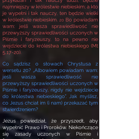
przykazań i tak nauczy ludzi, będzie
najmniejszy w królestwie niebieskim; a kto
je wypełni i tak nauczy, ten będzie wielki
w królestwie niebieskim.
Bo powiadam
20
wam: jeśli wasza sprawiedliwość nie
przewyższy sprawiedliwości uczonych w
Piśmie i faryzeuszy, to na pewno nie
wejdziecie do królestwa niebieskiego (
Mt
5,17-20).
Co sądzisz o słowach Chrystusa z
wersetu 20? „Albowiem powiadam wam:
jeśli wasza sprawiedliwość nie
przewyższy sprawiedliwości uczonych w
Piśmie i faryzeuszy, nigdy nie wejdziecie
do królestwa niebieskiego”. Jak myślisz,
co Jezus chciał im (i nam) przekazać tym
stwierdzeniem?
Jezus powiedział, że przyszedł, aby
wypełnić Prawo i Proroków. Niekończące
się zasady uczonych w Piśmie i