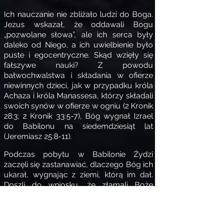
Ich nauczanie nie zbliżało ludzi do Boga.
Jezus wskazał, że oddawali Bogu
„pozwolane słowa”, ale ich serca były
daleko od Niego, a ich uwielbienie było
puste i egocentryczne. Skąd wzięły się
fałszywe nauki? Z powodu
bałwochwalstwa i składania w ofierze
niewinnych dzieci, jak w przypadku króla
Achaza i króla Manassesa, którzy składali
swoich synów w ofierze w ogniu (2 Kronik
28:3; 2 Kronik 33:5-7), Bóg wygnał Izrael
do Babilonu na siedemdziesiąt lat
(Jeremiasz 25:8-11).
Podczas pobytu w Babilonie Żydzi
zaczęli się zastanawiać, dlaczego Bóg ich
ukarał, wygnając z ziemi, którą im dał.
Doszli do wniosku, że złamali Boże
prawo, a jedynym rozwiązaniem było
zbudowanie wokół niego ogrodzenia,
aby w razie przypadkowego