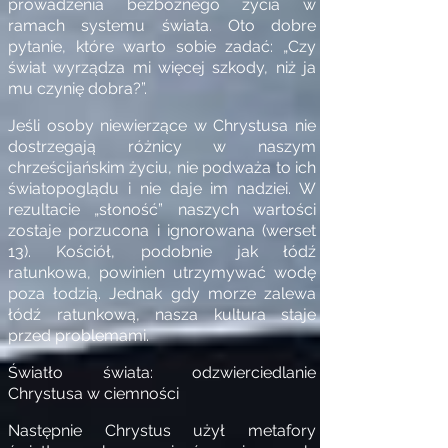
prowadzenia bezbożnego życia w
ramach systemu świata. Oto dobre
pytanie, które warto sobie zadać: „Czy
świat wyrządza mi więcej szkody, niż ja
mu czynię dobra?”.
Jeśli osoby niewierzące w Chrystusa nie
dostrzegają różnicy w naszym
chrześcijańskim życiu, nie podważa to ich
światopoglądu i nie daje im nadziei. W
rezultacie „słoność” naszych wartości
zostaje porzucona i ignorowana (werset
13). Kościół, podobnie jak łódź
ratunkowa, powinien utrzymywać wodę
poza łodzią. Jednak gdy morze zalewa
łódź ratunkową, nasza kultura staje
przed problemami.
Światło świata: odzwierciedlanie
Chrystusa w ciemności
Następnie Chrystus użył metafory