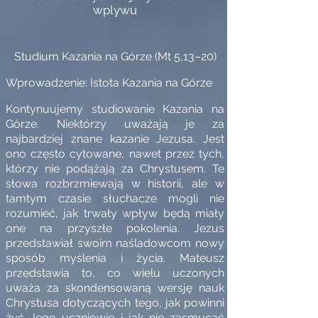
wplywu
Studium Kazania na Górze (Mt 5,13–20)
Wprowadzenie: Istota Kazania na Górze
Kontynuujemy studiowanie Kazania na
Górze. Niektórzy uważają je za
najbardziej znane kazanie Jezusa. Jest
ono często cytowane, nawet przez tych,
którzy nie podążają za Chrystusem. Te
słowa rozbrzmiewają w historii, ale w
tamtym czasie słuchacze mogli nie
rozumieć, jak trwały wpływ będą miały
one na przyszłe pokolenia. Jezus
przedstawiał swoim naśladowcom nowy
sposób myślenia i życia. Mateusz
przedstawia to, co wielu uczonych
uważa za skondensowaną wersję nauk
Chrystusa dotyczących tego, jak powinni
żyć Jego uczniowie i jak nie zasmucać