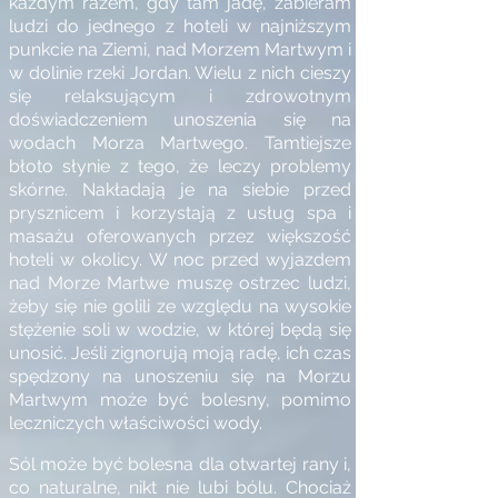
każdym razem, gdy tam jadę, zabieram
ludzi do jednego z hoteli w najniższym
punkcie na Ziemi, nad Morzem Martwym i
w dolinie rzeki Jordan. Wielu z nich cieszy
się relaksującym i zdrowotnym
doświadczeniem unoszenia się na
wodach Morza Martwego. Tamtiejsze
błoto słynie z tego, że leczy problemy
skórne. Nakładają je na siebie przed
prysznicem i korzystają z usług spa i
masażu oferowanych przez większość
hoteli w okolicy. W noc przed wyjazdem
nad Morze Martwe muszę ostrzec ludzi,
żeby się nie golili ze względu na wysokie
stężenie soli w wodzie, w której będą się
unosić. Jeśli zignorują moją radę, ich czas
spędzony na unoszeniu się na Morzu
Martwym może być bolesny, pomimo
leczniczych właściwości wody.
Sól może być bolesna dla otwartej rany i,
co naturalne, nikt nie lubi bólu. Chociaż