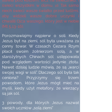
stawia pod koszem, lecz na świeczniku, i
świeci wszystkim w domu.
Tak samo
16
niech świeci wasze światło przed ludźmi,
aby widzieli wasze dobre uczynki i
chwalili Ojca waszego, który jest w niebie
(
Mt 5,13-16).
Porozmawiajmy najpierw o soli. Kiedy
Jezus był na ziemi, sól była uważana za
cenny towar. W czasach Cezara Rzym
płacił swoim żołnierzom solą, a w
starożytnych Chinach sól ustępowała
pod względem wartości jedynie złotu.
Nawet dzisiaj ludzie mówią, że są „warci
swojej wagi w soli”. Dlaczego sól była tak
ceniona? Przyjrzymy się trzem
powodom, które Jezus mógł mieć na
myśli, kiedy użył metafory, że wierzący
są jak sól.
3 powody, dla których Jezus nazwał
swoich uczniów „solą ziemi”