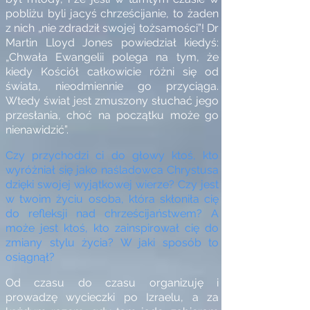
pobliżu byli jacyś chrześcijanie, to żaden
z nich „nie zdradził swojej tożsamości”! Dr
Martin Lloyd Jones powiedział kiedyś:
„Chwała Ewangelii polega na tym, że
kiedy Kościół całkowicie różni się od
świata, nieodmiennie go przyciąga.
Wtedy świat jest zmuszony słuchać jego
przesłania, choć na początku może go
nienawidzić”.
Czy przychodzi ci do głowy ktoś, kto
wyróżniał się jako naśladowca Chrystusa
dzięki swojej wyjątkowej wierze? Czy jest
w twoim życiu osoba, która skłoniła cię
do refleksji nad chrześcijaństwem? A
może jest ktoś, kto zainspirował cię do
zmiany stylu życia? W jaki sposób to
osiągnął?
Od czasu do czasu organizuję i
prowadzę wycieczki po Izraelu, a za