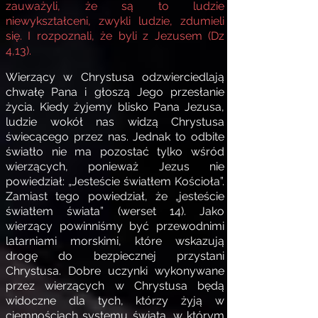
zauważyli, że są to ludzie
niewykształceni, zwykli ludzie, zdumieli
się. I rozpoznali, że byli z Jezusem (Dz
4,13).
Wierzący w Chrystusa odzwierciedlają
chwałę Pana i głoszą Jego przesłanie
życia. Kiedy żyjemy blisko Pana Jezusa,
ludzie wokół nas widzą Chrystusa
świecącego przez nas. Jednak to odbite
światło nie ma pozostać tylko wśród
wierzących, ponieważ Jezus nie
powiedział: „Jesteście światłem Kościoła”.
Zamiast tego powiedział, że „jesteście
światłem świata” (werset 14). Jako
wierzący powinniśmy być przewodnimi
latarniami morskimi, które wskazują
drogę do bezpiecznej przystani
Chrystusa. Dobre uczynki wykonywane
przez wierzących w Chrystusa będą
widoczne dla tych, którzy żyją w
ciemnościach systemu świata, w którym