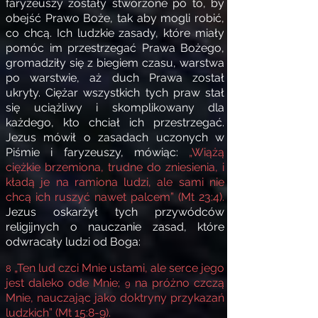
faryzeuszy zostały stworzone po to, by
obejść Prawo Boże, tak aby mogli robić,
co chcą. Ich ludzkie zasady, które miały
pomóc im przestrzegać Prawa Bożego,
gromadziły się z biegiem czasu, warstwa
po warstwie, aż duch Prawa został
ukryty. Ciężar wszystkich tych praw stał
się uciążliwy i skomplikowany dla
każdego, kto chciał ich przestrzegać.
Jezus mówił o zasadach uczonych w
Piśmie i faryzeuszy, mówiąc:
„Wiążą
ciężkie brzemiona, trudne do zniesienia, i
kładą je na ramiona ludzi, ale sami nie
chcą ich ruszyć nawet palcem” (Mt 23:4).
Jezus oskarżył tych przywódców
religijnych o nauczanie zasad, które
odwracały ludzi od Boga:
„Ten lud czci Mnie ustami,
ale serce jego
8
jest daleko ode Mnie;
na próżno czczą
9
Mnie,
nauczając jako doktryny przykazań
ludzkich” (Mt 15:8-9).