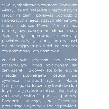
1) Sól symbolizowała czystość.
Rzymianie
wierzyli, że sól jest jedną z najczystszych
rzeczy na ziemi, ponieważ pochodzi z
najbielszych i najczystszych elementów,
morza i słońca. Mówili: „Nie ma nic
bardziej użytecznego niż słońce i sól”.
Jezus mógł sugerować, że wierzący
powinien służyć jako przykład czystości
dla otaczających go ludzi, co oznacza
czystość mowy i czystość życia.
2) Sól była używana jako środek
konserwujący.
Przed pojawieniem się
zamrażarek i lodówek sól była jedyną
metodą spowalniania psucia się
żywności. Transport ryb z Morza
Galilejskiego do Jerozolimy trwał dwa lub
trzy dni, więc ryby lub mięso solono, aby
zachowały świeżość podczas podróży.
Podobnie wierzący w Chrystusa,
prowadząc święte życie i dając przykład,