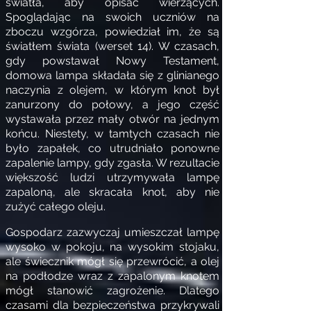
światła, aby opisać wierzących.
Spoglądając na swoich uczniów na
zboczu wzgórza, powiedział im, że są
światłem świata (werset 14). W czasach,
gdy powstawał Nowy Testament,
domowa lampa składała się z glinianego
naczynia z olejem, w którym knot był
zanurzony do połowy, a jego część
wystawała przez mały otwór na jednym
końcu. Niestety, w tamtych czasach nie
było zapałek, co utrudniało ponowne
zapalenie lampy, gdy zgasła. W rezultacie
większość ludzi utrzymywała lampę
zapaloną, ale skracała knot, aby nie
zużyć całego oleju.
Gospodarz zazwyczaj umieszczał lampę
wysoko w pokoju, na wysokim stojaku,
ale świecznik mógł się przewrócić, a olej
na podłodze wraz z zapalonym knotem
mógł stanowić zagrożenie. Dlatego
czasami dla bezpieczeństwa przykrywali