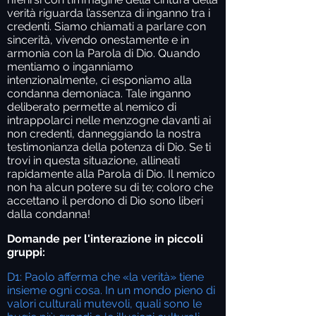
verità riguarda l’assenza di inganno tra i
credenti. Siamo chiamati a parlare con
sincerità, vivendo onestamente e in
armonia con la Parola di Dio. Quando
mentiamo o inganniamo
intenzionalmente, ci esponiamo alla
condanna demoniaca. Tale inganno
deliberato permette al nemico di
intrappolarci nelle menzogne davanti ai
non credenti, danneggiando la nostra
testimonianza della potenza di Dio. Se ti
trovi in questa situazione, allineati
rapidamente alla Parola di Dio. Il nemico
non ha alcun potere su di te; coloro che
accettano il perdono di Dio sono liberi
dalla condanna!
Domande per l'interazione in piccoli
gruppi:
D1: Paolo afferma che «la verità» tiene
insieme ogni cosa. In un mondo pieno di
valori culturali mutevoli, quali sono le