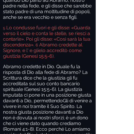
quando Dio parlò ad Abramo, nostro
padre nella fede, e gli disse che sarebbe
stato padre di una moltitudine di popoli,
anche se era vecchio e senza figli.
Lo condusse fuori e gli disse: «Guarda
5
verso il cielo e conta le stelle, se riesci a
contarle». Poi gli disse: «Così sarà la tua
discendenza».
Abramo credette al
6
Signore, e l' e glielo accreditò come
giustizia (Genesi 15:5-6).
Abramo credette in Dio. Quale fu la
risposta di Dio alla fede di Abramo? La
Scrittura dice che la giustizia gli fu
accreditata sul suo conto bancario
spirituale (Genesi 15:5-6). La giustizia
imputata ci pone in una posizione giusta
davanti a Dio, permettendoGli di venire a
vivere in noi tramite il Suo Spirito. La
nostra giusta posizione davanti a Dio
non è dovuta ai nostri sforzi; è un dono
che ci viene dato quando crediamo
(Romani 4:1-8). Ecco perché Lo amiamo