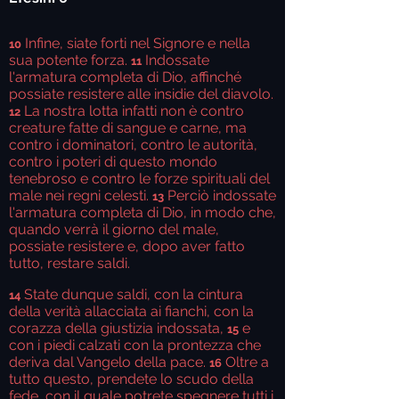
Infine, siate forti nel Signore e nella
10
sua potente forza.
Indossate
11
l'armatura completa di Dio, affinché
possiate resistere alle insidie del diavolo.
La nostra lotta infatti non è contro
12
creature fatte di sangue e carne, ma
contro i dominatori, contro le autorità,
contro i poteri di questo mondo
tenebroso e contro le forze spirituali del
male nei regni celesti.
Perciò indossate
13
l'armatura completa di Dio, in modo che,
quando verrà il giorno del male,
possiate resistere e, dopo aver fatto
tutto, restare saldi.
State dunque saldi, con la cintura
14
della verità allacciata ai fianchi, con la
corazza della giustizia indossata,
e
15
con i piedi calzati con la prontezza che
deriva dal Vangelo della pace.
Oltre a
16
tutto questo, prendete lo scudo della
fede, con il quale potrete spegnere tutti i