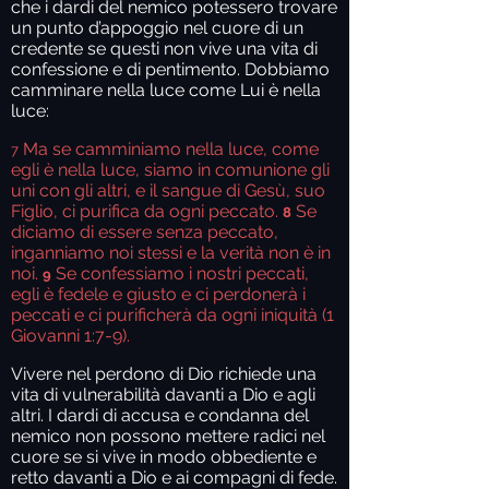
che i dardi del nemico potessero trovare
un punto d’appoggio nel cuore di un
credente se questi non vive una vita di
confessione e di pentimento. Dobbiamo
camminare nella luce come Lui è nella
luce:
Ma se camminiamo nella luce, come
7
egli è nella luce, siamo in comunione gli
uni con gli altri, e il sangue di Gesù, suo
Figlio, ci purifica da ogni peccato.
Se
8
diciamo di essere senza peccato,
inganniamo noi stessi e la verità non è in
noi.
Se confessiamo i nostri peccati,
9
egli è fedele e giusto e ci perdonerà i
peccati e ci purificherà da ogni iniquità (1
Giovanni 1:7-9).
Vivere nel perdono di Dio richiede una
vita di vulnerabilità davanti a Dio e agli
altri. I dardi di accusa e condanna del
nemico non possono mettere radici nel
cuore se si vive in modo obbediente e
retto davanti a Dio e ai compagni di fede.