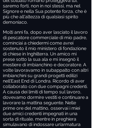
del soldato romano proteggeva lui,
saremo forti, non in noi stessi, ma nel
Signore e nella Sua potente forza, che è
più che all'altezza di qualsiasi spirito
demoniaco.
Molti anni fa, dopo aver lasciato il lavoro
di pescatore commerciale di mio padre,
cominciai a chiedermi come avrei
sostenuto il mio ministero di fondazione
di chiese in Inghilterra. Un amico mi
prese sotto la sua ala e mi insegnò il
mestiere di imbianchino e decoratore. A
volte lavoravamo in subappalto con altri
imbianchini su grandi progetti edilizi
nell’East End di Londra. Ricordo di aver
collaborato con due compagni credenti.
A causa dei limiti di tempo sul lavoro,
dovevamo dormire vestiti e continuare a
lavorare la mattina seguente. Nelle
prime ore del mattino, osservai i miei
due amici credenti impegnati in una
sorta di rituale, mentre in preghiera
simulavano di indossare un’armatura