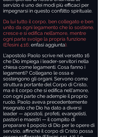
servizio è uno dei modi più efficaci per
impegnarsi in questo conflitto spirituale.
Da lui tutto il corpo, ben collegato e ben
unito da ogni legamento che lo sostiene,
cresce e si edifica nell’amore, mentre
ogni parte svolge la propria funzione
(Efesini 4:16;
enfasi aggiunta
).
L'apostolo Paolo scrive nel versetto 16
che Dio impiega i leader-servitori nella
chiesa come legamenti. Cosa fanno i
legamenti? Collegano le ossa e
sostengono gli organi. Servono come
struttura portante del Corpo di Cristo,
ma è il corpo che si edifica nell'amore,
con ogni parte che adempie il proprio
ruolo. Paolo aveva precedentemente
insegnato che Dio ha dato a diversi
leader — apostoli, profeti, evangelisti,
pastori e maestri — il compito di
preparare il popolo di Dio per le opere di
servizio, affinché il corpo di Cristo possa
essere rafforzato (Efesini 4:11-12). Lo