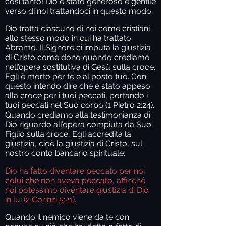
così tanto! Dio è stato generoso e gentile
verso di noi trattandoci in questo modo.
Dio tratta ciascuno di noi come cristiani
allo stesso modo in cui ha trattato
Abramo. Il Signore ci imputa la giustizia
di Cristo come dono quando crediamo
nell’opera sostitutiva di Gesù sulla croce.
Egli è morto per te e al posto tuo. Con
questo intendo dire che è stato appeso
alla croce per i tuoi peccati, portando i
tuoi peccati nel Suo corpo (1 Pietro 2:24).
Quando crediamo alla testimonianza di
Dio riguardo all’opera compiuta da Suo
Figlio sulla croce, Egli accredita la
giustizia, cioè la giustizia di Cristo, sul
nostro conto bancario spirituale:
Dio ha fatto diventare peccato per noi
colui che non aveva peccato, affinché
noi potessimo diventare giustizia di Dio
in lui (2 Corinzi 5:21).
Quando il nemico viene da te con