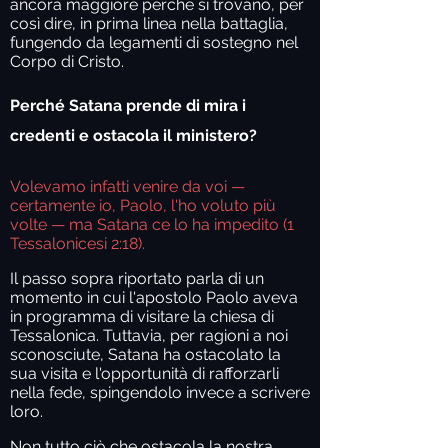
ancora maggiore perché si trovano, per
così dire, in prima linea nella battaglia,
fungendo da legamenti di sostegno nel
Corpo di Cristo.
Perché Satana prende di mira i
credenti e ostacola il ministero?
Volevamo infatti venire da voi —
certamente io, Paolo, l'ho voluto più
volte — ma Satana ce lo ha impedito (1
Tessalonicesi 2:18).
Il passo sopra riportato parla di un
momento in cui l'apostolo Paolo aveva
in programma di visitare la chiesa di
Tessalonica. Tuttavia, per ragioni a noi
sconosciute, Satana ha ostacolato la
sua visita e l'opportunità di rafforzarli
nella fede, spingendolo invece a scrivere
loro.
Non tutto ciò che ostacola la nostra