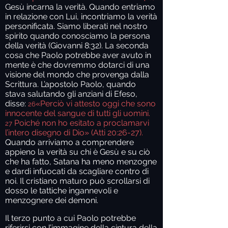
Gesù incarna la verità. Quando entriamo
in relazione con Lui, incontriamo la verità
personificata. Siamo liberati nel nostro
spirito quando conosciamo la persona
della verità (Giovanni 8:32). La seconda
cosa che Paolo potrebbe aver avuto in
mente è che dovremmo dotarci di una
visione del mondo che provenga dalla
Scrittura. L’apostolo Paolo, quando
stava salutando gli anziani di Efeso,
disse:
«Perciò vi attesto oggi che sono
26
innocente del sangue di tutti gli uomini.
Poiché non ho esitato a proclamarvi
27
l’intero disegno di Dio» (Atti 20:26-27).
Quando arriviamo a comprendere
appieno la verità su chi è Gesù e su ciò
che ha fatto, Satana ha meno menzogne
e dardi infuocati da scagliare contro di
noi. Il cristiano maturo può scrollarsi di
dosso le tattiche ingannevoli e
menzognere dei demoni.
Il terzo punto a cui Paolo potrebbe
riferirsi con l’immagine della cintura della