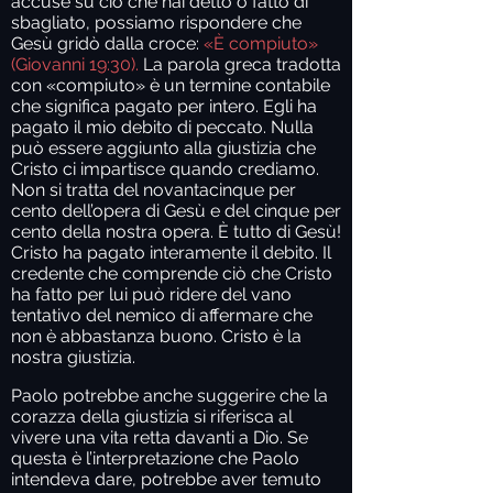
accuse su ciò che hai detto o fatto di
sbagliato, possiamo rispondere che
Gesù gridò dalla croce:
«È compiuto»
(Giovanni 19:30).
La parola greca tradotta
con «compiuto» è un termine contabile
che significa pagato per intero. Egli ha
pagato il mio debito di peccato. Nulla
può essere aggiunto alla giustizia che
Cristo ci impartisce quando crediamo.
Non si tratta del novantacinque per
cento dell’opera di Gesù e del cinque per
cento della nostra opera. È tutto di Gesù!
Cristo ha pagato interamente il debito. Il
credente che comprende ciò che Cristo
ha fatto per lui può ridere del vano
tentativo del nemico di affermare che
non è abbastanza buono. Cristo è la
nostra giustizia.
Paolo potrebbe anche suggerire che la
corazza della giustizia si riferisca al
vivere una vita retta davanti a Dio. Se
questa è l’interpretazione che Paolo
intendeva dare, potrebbe aver temuto