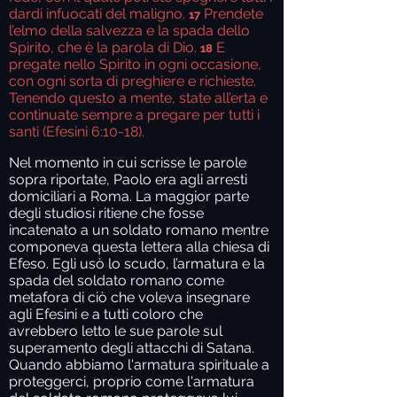
dardi infuocati del maligno.
Prendete
17
l’elmo della salvezza e la spada dello
Spirito, che è la parola di Dio.
E
18
pregate nello Spirito in ogni occasione,
con ogni sorta di preghiere e richieste.
Tenendo questo a mente, state all’erta e
continuate sempre a pregare per tutti i
santi (Efesini 6:10-18).
Nel momento in cui scrisse le parole
sopra riportate, Paolo era agli arresti
domiciliari a Roma. La maggior parte
degli studiosi ritiene che fosse
incatenato a un soldato romano mentre
componeva questa lettera alla chiesa di
Efeso. Egli usò lo scudo, l’armatura e la
spada del soldato romano come
metafora di ciò che voleva insegnare
agli Efesini e a tutti coloro che
avrebbero letto le sue parole sul
superamento degli attacchi di Satana.
Quando abbiamo l'armatura spirituale a
proteggerci, proprio come l'armatura