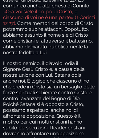
comunicò anche alla chiesa di Corinto:
«Ora voi siete il corpo di Cristo, e
ciascuno di voi ne è una parte» (1 Corinzi
12:27).
Come membri del corpo di Cristo,
potremmo subire attacchi. Dopotutto,
abbiamo assunto il nome s e di Cristo
come cristiani e, attraverso il battesimo,
abbiamo dichiarato pubblicamente la
nostra fedeltà a Lui.
Il nostro nemico, il diavolo, odia il
Signore Gesù Cristo e, a causa della
nostra unione con Lui, Satana odia
anche noi. È logico che ciascuno di noi
che crede in Cristo sia un bersaglio delle
forze spirituali schierate contro Cristo e
contro l’avanzata del Regno di Dio.
Poiché Satana si è opposto a Cristo,
possiamo aspettarci anche noi di
affrontare opposizione. Questo è il
motivo per cui molti cristiani hanno
subito persecuzioni. I leader cristiani
dovranno affrontare un'opposizione