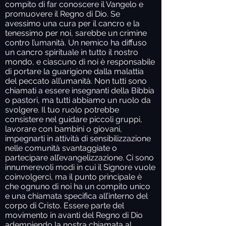
compito di far conoscere il Vangelo e
promuovere il Regno di Dio. Se
avessimo una cura per il cancro e la
tenessimo per noi, sarebbe un crimine
contro l’umanità. Un nemico ha diffuso
un cancro spirituale in tutto il nostro
mondo, e ciascuno di noi è responsabile
di portare la guarigione dalla malattia
del peccato all’umanità. Non tutti sono
chiamati a essere insegnanti della Bibbia
o pastori, ma tutti abbiamo un ruolo da
svolgere. Il tuo ruolo potrebbe
consistere nel guidare piccoli gruppi,
lavorare con bambini o giovani,
impegnarti in attività di sensibilizzazione
nelle comunità svantaggiate o
partecipare all’evangelizzazione. Ci sono
innumerevoli modi in cui il Signore vuole
coinvolgerci, ma il punto principale è
che ognuno di noi ha un compito unico
e una chiamata specifica all’interno del
corpo di Cristo. Essere parte del
movimento in avanti del Regno di Dio
adempiendo la nostra chiamata al