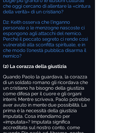
bugie più grandi o le illusioni culturali
che oggi cercano di allentare la «cintura
della verità» di un cristiano?
D2: Keith osserva che l'inganno
personale o le menzogne nascoste ci
espongono agli attacchi del nemico.
Perché il peccato segreto ci rende così
vulnerabili alla sconfitta spirituale, e in
che modo l'onestà pubblica disarma il
nemico?
(2) La corazza della giustizia
Quando Paolo la guardava, la corazza
di un soldato romano gli ricordava che
un cristiano ha bisogno della giustizia
come difesa per il cuore e gli organi
interni. Mentre scriveva, Paolo potrebbe
aver avuto in mente due possibilità. La
prima è la necessità della giustizia
imputata. Cosa intendiamo per
«imputata»? Imputata significa
accreditata sul nostro conto, come