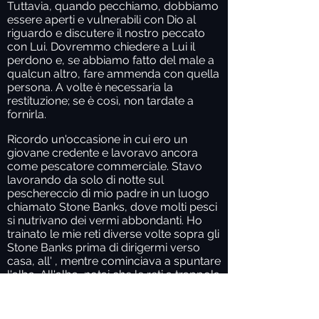
Tuttavia, quando pecchiamo, dobbiamo
essere aperti e vulnerabili con Dio al
riguardo e discutere il nostro peccato
con Lui. Dovremmo chiedere a Lui il
perdono e, se abbiamo fatto del male a
qualcun altro, fare ammenda con quella
persona. A volte è necessaria la
restituzione; se è così, non tardate a
fornirla.
Ricordo un'occasione in cui ero un
giovane credente e lavoravo ancora
come pescatore commerciale. Stavo
lavorando da solo di notte sul
peschereccio di mio padre in un luogo
chiamato Stone Banks, dove molti pesci
si nutrivano dei vermi abbondanti. Ho
trainato le mie reti diverse volte sopra gli
Stone Banks prima di dirigermi verso
casa, all' , mentre cominciava a spuntare
l'alba. All'alba, notai che le reti a trappola
di qualcun altro si erano aggrovigliate
con le Otter Boards della mia rete a
strascico. Qualcuno aveva steso questa