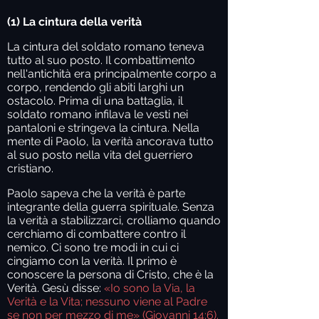
(1) La cintura della verità
La cintura del soldato romano teneva
tutto al suo posto. Il combattimento
nell'antichità era principalmente corpo a
corpo, rendendo gli abiti larghi un
ostacolo. Prima di una battaglia, il
soldato romano infilava le vesti nei
pantaloni e stringeva la cintura. Nella
mente di Paolo, la verità ancorava tutto
al suo posto nella vita del guerriero
cristiano.
Paolo sapeva che la verità è parte
integrante della guerra spirituale. Senza
la verità a stabilizzarci, crolliamo quando
cerchiamo di combattere contro il
nemico. Ci sono tre modi in cui ci
cingiamo con la verità. Il primo è
conoscere la persona di Cristo, che è la
Verità. Gesù disse:
«Io sono la Via, la
Verità e la Vita; nessuno viene al Padre
se non per mezzo di me» (Giovanni 14:6).