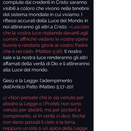
compiute dai credenti in Cristo saranno
visibili a coloro che vivono nelle tenebre
del sistema mondiale in cui viviamo. I
riflessi accurati della Luce del Mondo in
noi attireranno gli altri a Cristo:
«Lasciate
che la vostra luce risplenda davanti agli
uomini, affinché vedano le vostre opere
buone e rendano gloria al vostro Padre
che è nei cieli» (Matteo 5:16).
Il nostro
sale e la nostra luce renderanno gli altri
affamati della verità di Dio e li attireranno
alla Luce del mondo.
Gesù e la Legge: l'adempimento
dell'Antico Patto (Matteo 5:17-20)
«Non pensate che io sia venuto per
17
abolire la Legge o i Profeti; non sono
venuto per abolirli, ma per portarli a
compimento.
In verità vi dico: finché
18
non siano passati il cielo e la terra,
neppure un iota o un apice della Legge