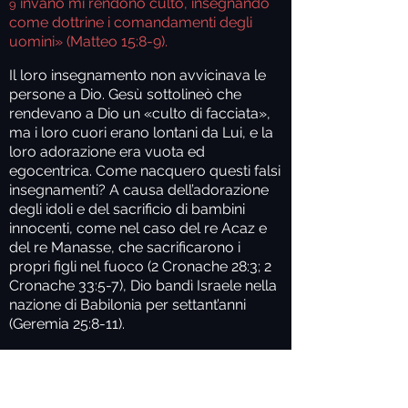
invano mi rendono culto,
insegnando
9
come dottrine i comandamenti degli
uomini» (Matteo 15:8-9).
Il loro insegnamento non avvicinava le
persone a Dio. Gesù sottolineò che
rendevano a Dio un «culto di facciata»,
ma i loro cuori erano lontani da Lui, e la
loro adorazione era vuota ed
egocentrica. Come nacquero questi falsi
insegnamenti? A causa dell’adorazione
degli idoli e del sacrificio di bambini
innocenti, come nel caso del re Acaz e
del re Manasse, che sacrificarono i
propri figli nel fuoco (2 Cronache 28:3; 2
Cronache 33:5-7), Dio bandì Israele nella
nazione di Babilonia per settant’anni
(Geremia 25:8-11).
Mentre erano a Babilonia, il popolo
ebraico iniziò a chiedersi perché Dio li
avesse puniti bandendoli dalla terra che