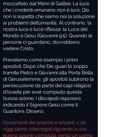
mozzafiato dal Mare di Galilea. La luce
che i credenti emanano non è loro; Dio
non si aspetta che siamo noi la soluzione
ai problemi dell’umanità. Al contrario, la
nostra luce è luce riflessa: la Luce del
Mondo è Gesù (Giovanni 9:5). Quando le
persone ci guardano, dovrebbero
vedere Cristo.
Prendiamo come esempio i primi
apostoli. Dopo che Dio guarì lo zoppo
tramite Pietro e Giovanni alla Porta Bella
di Gerusalemme, gli apostoli subirono la
persecuzione da parte dei capi religiosi
d’Israele per aver compiuto questa
buona azione. I discepoli risposero
indicando il Signore Gesù come il
Guaritore. Dissero:
Governanti del popolo e anziani,
se
9
oggi siamo interrogati riguardo a una
buona azione compiuta verso un uomo