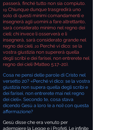
passerà, finché tutto non sia compiuto.
Chiunque dunque trasgredirà uno
19
solo di questi minimi comandamenti e
insegnerà agli uomini a fare altrettanto,
sarà considerato minimo nel regno dei
cieli; chi invece li osserverà e li
insegnerà, sarà considerato grande nel
regno dei cieli.
Perché vi dico: se la
20
vostra giustizia non supererà quella
degli scribi e dei farisei, non entrerete nel
regno dei cieli (
Matteo 5:17-20).
Cosa ne pensi delle parole di Cristo nel
versetto 20? «Perché vi dico: se la vostra
giustizia non supera quella degli scribi e
dei farisei, non entrerete mai nel regno
dei cieli». Secondo te, cosa stava
dicendo Gesù a loro (e a noi) con questa
affermazione?
Gesù disse che era venuto per
adempiere la Legge e i Profeti. Le infinite