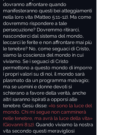
dovranno affrontare quando
manifesteranno questi bei atteggiamenti
nella loro vita (Matteo 5:11-12). Ma come
dovremmo rispondere a tale
persecuzione? Dovremmo ritirarci,
nasconderci dal sistema del mondo,
leccarci le ferite e non affrontare mai più
le tenebre? No, come seguaci di Cristo,
siamo la coscienza del mondo in cui
viviamo. Se i seguaci di Cristo
permettono a questo mondo di imporre
i propri valori su di noi, il mondo sarà
plasmato da un programma malvagio;
ma se uomini e donne devoti si
schierano a favore della verità, anche
altri saranno ispirati a opporsi alle
tenebre. Gesù disse:
«Io sono la luce del
mondo. Chi mi segue non camminerà
nelle tenebre, ma avrà la luce della vita»
(Giovanni 8:12).
Quando viviamo la nostra
vita secondo questi meravigliosi