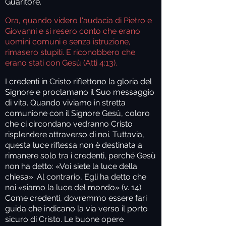
Guaritore.
Ora, quando videro l'audacia di Pietro e
Giovanni e si resero conto che erano
uomini comuni e senza istruzione,
rimasero stupiti. E riconobbero che
erano stati con Gesù (Atti 4:13).
I credenti in Cristo riflettono la gloria del
Signore e proclamano il Suo messaggio
di vita. Quando viviamo in stretta
comunione con il Signore Gesù, coloro
che ci circondano vedranno Cristo
risplendere attraverso di noi. Tuttavia,
questa luce riflessa non è destinata a
rimanere solo tra i credenti, perché Gesù
non ha detto: «Voi siete la luce della
chiesa». Al contrario, Egli ha detto che
noi «siamo la luce del mondo» (v. 14).
Come credenti, dovremmo essere fari
guida che indicano la via verso il porto
sicuro di Cristo. Le buone opere