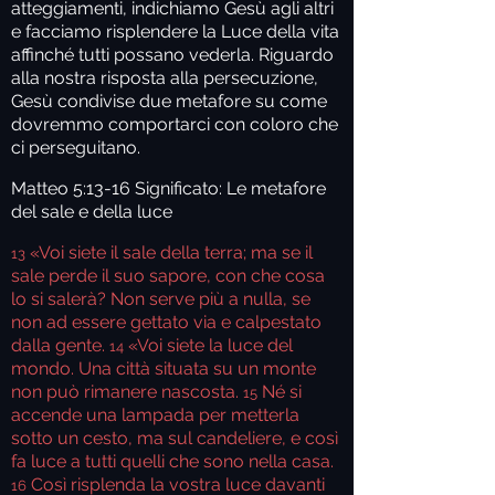
atteggiamenti, indichiamo Gesù agli altri
e facciamo risplendere la Luce della vita
affinché tutti possano vederla. Riguardo
alla nostra risposta alla persecuzione,
Gesù condivise due metafore su come
dovremmo comportarci con coloro che
ci perseguitano.
Matteo 5:13-16 Significato: Le metafore
del sale e della luce
«Voi siete il sale della terra; ma se il
13
sale perde il suo sapore, con che cosa
lo si salerà? Non serve più a nulla, se
non ad essere gettato via e calpestato
dalla gente.
«Voi siete la luce del
14
mondo. Una città situata su un monte
non può rimanere nascosta.
Né si
15
accende una lampada per metterla
sotto un cesto, ma sul candeliere, e così
fa luce a tutti quelli che sono nella casa.
Così risplenda la vostra luce davanti
16