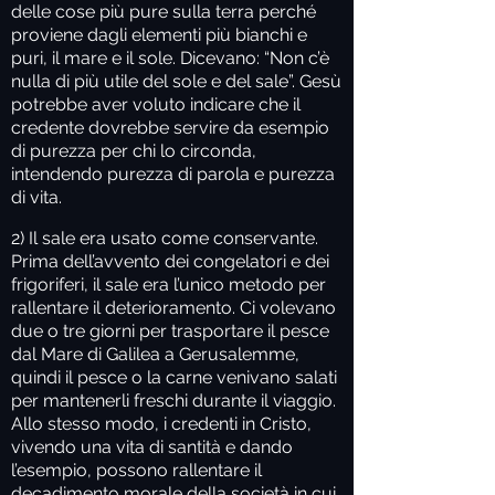
delle cose più pure sulla terra perché
proviene dagli elementi più bianchi e
puri, il mare e il sole. Dicevano: “Non c’è
nulla di più utile del sole e del sale”. Gesù
potrebbe aver voluto indicare che il
credente dovrebbe servire da esempio
di purezza per chi lo circonda,
intendendo purezza di parola e purezza
di vita.
2) Il sale era usato come conservante.
Prima dell’avvento dei congelatori e dei
frigoriferi, il sale era l’unico metodo per
rallentare il deterioramento. Ci volevano
due o tre giorni per trasportare il pesce
dal Mare di Galilea a Gerusalemme,
quindi il pesce o la carne venivano salati
per mantenerli freschi durante il viaggio.
Allo stesso modo, i credenti in Cristo,
vivendo una vita di santità e dando
l’esempio, possono rallentare il
decadimento morale della società in cui