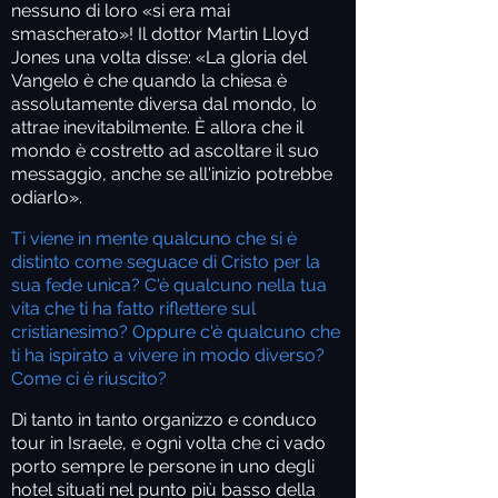
nessuno di loro «si era mai
smascherato»! Il dottor Martin Lloyd
Jones una volta disse: «La gloria del
Vangelo è che quando la chiesa è
assolutamente diversa dal mondo, lo
attrae inevitabilmente. È allora che il
mondo è costretto ad ascoltare il suo
messaggio, anche se all'inizio potrebbe
odiarlo».
Ti viene in mente qualcuno che si è
distinto come seguace di Cristo per la
sua fede unica? C'è qualcuno nella tua
vita che ti ha fatto riflettere sul
cristianesimo? Oppure c'è qualcuno che
ti ha ispirato a vivere in modo diverso?
Come ci è riuscito?
Di tanto in tanto organizzo e conduco
tour in Israele, e ogni volta che ci vado
porto sempre le persone in uno degli
hotel situati nel punto più basso della