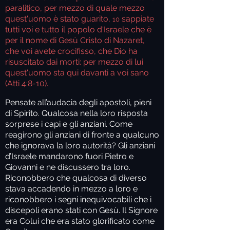
paralitico, per mezzo di quale mezzo
quest'uomo è stato guarito,
sappiate
10
tutti voi e tutto il popolo d'Israele che è
per il nome di Gesù Cristo di Nazaret,
che voi avete crocifisso, che Dio ha
risuscitato dai morti: per mezzo di lui
quest'uomo sta qui davanti a voi sano
(Atti 4:8-10).
Pensate all’audacia degli apostoli, pieni
di Spirito. Qualcosa nella loro risposta
sorprese i capi e gli anziani. Come
reagirono gli anziani di fronte a qualcuno
che ignorava la loro autorità? Gli anziani
d’Israele mandarono fuori Pietro e
Giovanni e ne discussero tra loro.
Riconobbero che qualcosa di diverso
stava accadendo in mezzo a loro e
riconobbero i segni inequivocabili che i
discepoli erano stati con Gesù. Il Signore
era Colui che era stato glorificato come