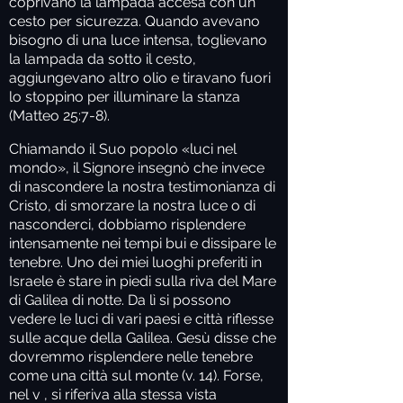
coprivano la lampada accesa con un
cesto per sicurezza. Quando avevano
bisogno di una luce intensa, toglievano
la lampada da sotto il cesto,
aggiungevano altro olio e tiravano fuori
lo stoppino per illuminare la stanza
(Matteo 25:7-8).
Chiamando il Suo popolo «luci nel
mondo», il Signore insegnò che invece
di nascondere la nostra testimonianza di
Cristo, di smorzare la nostra luce o di
nasconderci, dobbiamo risplendere
intensamente nei tempi bui e dissipare le
tenebre. Uno dei miei luoghi preferiti in
Israele è stare in piedi sulla riva del Mare
di Galilea di notte. Da lì si possono
vedere le luci di vari paesi e città riflesse
sulle acque della Galilea. Gesù disse che
dovremmo risplendere nelle tenebre
come una città sul monte (v. 14). Forse,
nel v , si riferiva alla stessa vista