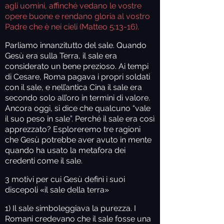
agli uomini, affinché vedano le vostre
opere buone e rendano gloria al vostro
Padre che è nei cieli (
Matteo 5:13-16).
Parliamo innanzitutto del sale. Quando
Gesù era sulla Terra, il sale era
considerato un bene prezioso. Ai tempi
di Cesare, Roma pagava i propri soldati
con il sale, e nell’antica Cina il sale era
secondo solo all’oro in termini di valore.
Ancora oggi, si dice che qualcuno “vale
il suo peso in sale”. Perché il sale era così
apprezzato? Esploreremo tre ragioni
che Gesù potrebbe aver avuto in mente
quando ha usato la metafora dei
credenti come il sale.
3 motivi per cui Gesù definì i suoi
discepoli «il sale della terra»
1) Il sale simboleggiava la purezza.
I
Romani credevano che il sale fosse una