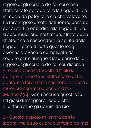
regole degli scribi e dei farisei erano
state create per aggirare la Legge di Dio
in modo da poter fare ciò che volevano.
Le loro regole create dall’uomo, pensate
per aiutarli a obbedire alla Legge di Dio,
si accumularono nel tempo, strato dopo
strato, fino a nascondere lo spirito della
Legge. Il peso di tutte queste leggi
divenne gravoso e complicato da
seguire per chiunque. Gesù parlò delle
regole degli scribi e dei farisei, dicendo:
«Legano pesanti fardelli, difficili da
portare, e li mettono sulle spalle della
gente, ma loro stessi non sono disposti a
muoverli nemmeno con un dito»
(Matteo 23:4).
Gesù accusò questi capi
religiosi di insegnare regole che
allontanavano gli uomini da Dio:
«Questo popolo mi onora con le
8
labbra,
ma il suo cuore è lontano da me;