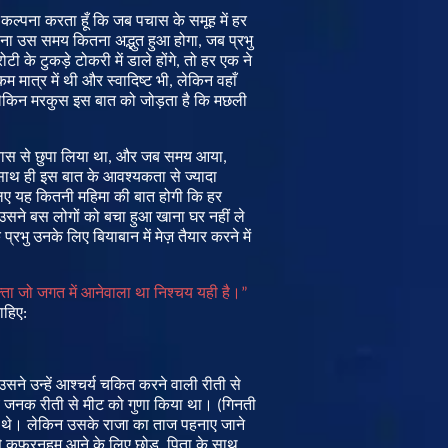
कल्पना
करता
हूँ
कि
जब
पचास
के
समूह
में
हर
ोना
उस
समय
कितना
अद्भुत
हुआ
होगा
,
जब
प्रभु
रोटी
के
टुकड़े
टोकरी
में
डाले
होंगे
,
तो
हर
एक
ने
कम
मात्र
में
थी
और
स्वादिष्ट
भी
,
लेकिन
वहाँ
ेकिन
मरकुस
इस
बात
को
जोड़ता
है
कि
मछली
यास
से
छुपा
लिया
था
,
और
जब
समय
आया
,
साथ
ही
इस
बात
के
आवश्यकता
से
ज्यादा
िए
यह
कितनी
महिमा
की
बात
होगी
कि
हर
उसने
बस
लोगों
को
बचा
हुआ
खाना
घर
नहीं
ले
ि
प्रभु
उनके
लिए
बियाबान
में
मेज़
तैयार
करने
में
्ता
जो
जगत
में
आनेवाला
था
निश्चय
यही
है।
”
ाहिए
:
उसने
उन्हें
आश्चर्य
चकित
करने
वाली
रीती
से
जनक
रीती
से
मीट
को
गुणा
किया
था
।
(
गिनती
थे
।
लेकिन
उसके
राजा
का
ताज
पहनाए
जाने
े
कफरनहूम
आने
के
लिए
छोड़
,
पिता
के
साथ