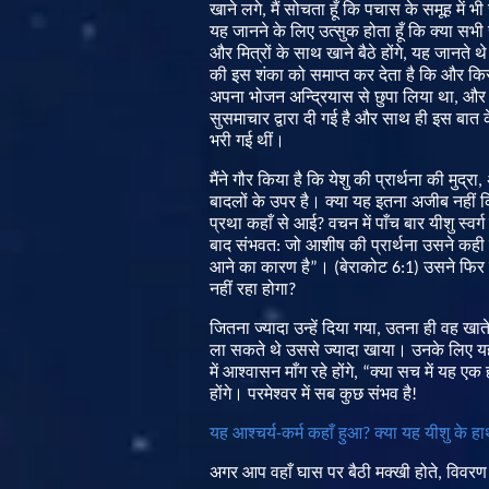
खाने
लगे
,
मैं
सोचता
हूँ
कि
पचास
के
समूह
में
भी
यह
जानने
के
लिए
उत्सुक
होता
हूँ
कि
क्या
सभी
और
मित्रों
के
साथ
खाने
बैठे
होंगे
,
यह
जानते
थे
की
इस
शंका
को
समाप्त
कर
देता
है
कि
और
कि
अपना
भोजन
अन्द्रियास
से
छुपा
लिया
था
,
और
सुसमाचार
द्वारा
दी
गई
है
और
साथ
ही
इस
बात
भरी
गई
थीं।
मैंने
गौर
किया
है
कि
येशु
की
प्रार्थना
की
मुद्रा
,
बादलों
के
उपर
है
।
क्या
यह
इतना
अजीब
नहीं
क
प्रथा
कहाँ
से
आई
?
वचन
में
पाँच
बार
यीशु
स्वर्ग
बाद
संभवत
:
जो
आशीष
की
प्रार्थना
उसने
कही
आने
का
कारण
है
”
।
(
बेराकोट
6:1)
उसने
फिर
नहीं
रहा
होगा
?
जितना
ज्यादा
उन्हें
दिया
गया
,
उतना
ही
वह
खात
ला
सकते
थे
उससे
ज्यादा
खाया।
उनके
लिए
य
में
आश्वासन
माँग
रहे
होंगे
, “
क्या
सच
में
यह
एक
होंगे।
परमेश्वर
में
सब
कुछ
संभव
है
!
यह आश्चर्य
-
कर्म कहाँ हुआ
?
क्या यह यीशु के ह
अगर
आप
वहाँ
घास
पर
बैठी
मक्खी
होते
,
विवरण