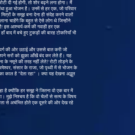
रोटी
दी
गई
होगी
,
तो
शोर
बढ़ने
लगा
होगा।
मैं
ंधा
हुआ
भोजन
है।
उनमें
से
हर
एक
,
जो
परिवार
मित्रों
के
समूह
बना
देना
ही
संदेह
करने
वालों
िलाना
चाहेंगे
कि
बहुत
से
ऐसे
लोग
थे
जिन्होंने
ै
!
इस
आश्चर्य
-
कर्म
की
गवाही
हर
एक
हाँ
बाद
में
बचे
हुए
टुकड़ों
की
बारह
टोकरियाँ
भी
वर्ग
की
ओर
उठाई
और
उससे
बात
करी
जो
पने
सरों
को
झुका
आँखें
बंद
कर
लेते
हैं
।
यह
थना
के
नमूने
की
तरह
नहीं
लेते
?
रोटी
तोड़ने
के
रमेश्वर
,
संसार
के
राजा
,
जो
पृथ्वी
में
से
भोजन
के
का
काल
है
“
देता
रहा
”
।
क्या
यह
देखना
अद्भुत
हा
है
क्योंकि
हर
समूह
ने
जितना
वो
एक
बार
में
ा।
मुझे
निश्चय
है
कि
वो
चेलों
से
सत्य
के
विषय
वता
से
अचंभित
होते
एक
दूसरे
की
ओर
देख
रहे