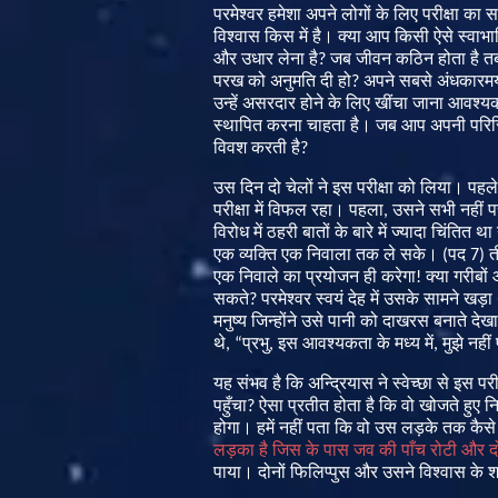
परमेश्वर
हमेशा
अपने
लोगों
के
लिए
परीक्षा
का
स
विश्वास
किस
में
है।
क्या
आप
किसी
ऐसे
स्वाभ
और
उधार
लेना
है
?
जब
जीवन
कठिन
होता
है
त
परख
को
अनुमति
दी
हो
?
अपने
सबसे
अंधकारम
उन्हें
असरदार
होने
के
लिए
खींचा
जाना
आवश्य
स्थापित
करना
चाहता
है।
जब
आप
अपनी
परिस
विवश
करती
है
?
उस
दिन
दो
चेलों
ने
इस
परीक्षा
को
लिया।
पहले
परीक्षा
में
विफल
रहा।
पहला
,
उसने
सभी
नहीं
प
विरोध
में
ठहरी
बातों
के
बारे
में
ज्यादा
चिंतित
था
एक
व्यक्ति
एक
निवाला
तक
ले
सके।
(
पद
7)
त
एक
निवाले
का
प्रयोजन
ही
करेगा
!
क्या
गरीबों
सकते
?
परमेश्वर
स्वयं
देह
में
उसके
सामने
खड़ा
मनुष्य
जिन्होंने
उसे
पानी
को
दाखरस
बनाते
देखा
थे
, “
प्रभु
,
इस
आवश्यकता
के
मध्य
में
,
मुझे
नहीं
यह
संभव
है
कि
अन्द्रियास
ने
स्वेच्छा
से
इस
परी
पहुँचा
?
ऐसा
प्रतीत
होता
है
कि
वो
खोजते
हुए
न
होगा।
हमें
नहीं
पता
कि
वो
उस
लड़के
तक
कैसे
लड़का
है
जिस
के
पास
जव
की
पाँच
रोटी
और
द
पाया।
दोनों
फिलिप्पुस
और
उसने
विश्वास
के
शब