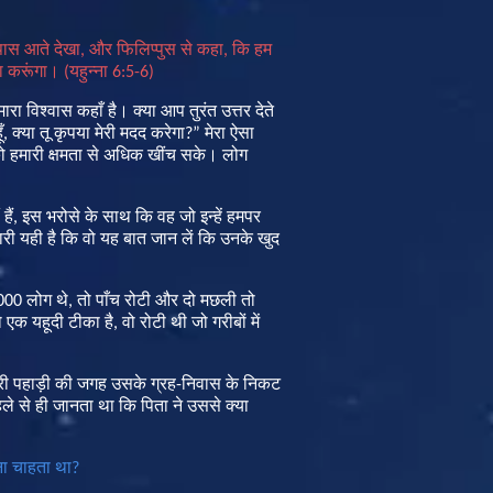
पास
आते
देखा
,
और
फिलिप्पुस
से
कहा
,
कि
हम
ा
करूंगा।
(
यहुन्ना
6:5-6)
मारा
विश्वास
कहाँ
है।
क्या
आप
तुरंत
उत्तर
देते
ूँ
,
क्या
तू
कृपया
मेरी
मदद
करेगा
?”
मेरा
ऐसा
ो
हमारी
क्षमता
से
अधिक
खींच
सके।
लोग
हैं
,
इस
भरोसे
के
साथ
कि
वह
जो
इन्हें
हमपर
ारी
यही
है
कि
वो
यह
बात
जान
लें
कि
उनके
खुद
000
लोग
थे
,
तो
पाँच
रोटी
और
दो
मछली
तो
ो
एक
यहूदी
टीका
है
,
वो
रोटी
थी
जो
गरीबों
में
री
पहाड़ी
की
जगह
उसके
ग्रह
-
निवास
के
निकट
ले
से
ही
जानता
था
कि
पिता
ने
उससे
क्या
रना चाहता था
?