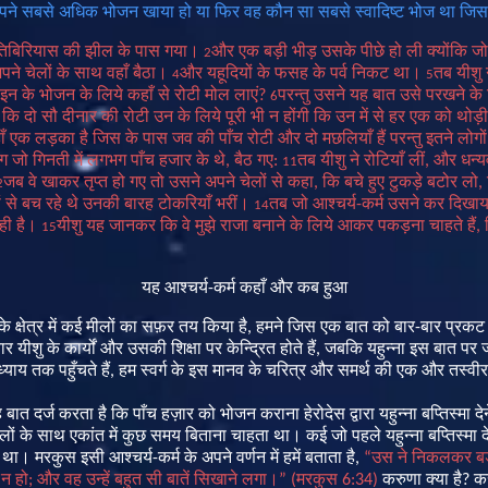
पने
सबसे
अधिक
भोजन
खाया
हो
या
फिर
वह
कौन
सा
सबसे
स्वादिष्ट
भोज
था
जिसम
तिबिरियास
की
झील
के
पास
गया।
और
एक
बड़ी
भीड़
उसके
पीछे
हो
ली
क्योंकि
जो
2
पने
चेलों
के
साथ
वहाँ
बैठा।
और
यहूदियों
के
फसह
के
पर्व
निकट
था।
तब
यीशु
4
5
इन
के
भोजन
के
लिये
कहाँ
से
रोटी
मोल
लाएं
?
परन्तु
उसने
यह
बात
उसे
परखने
के
6
,
कि
दो
सौ
दीनार
की
रोटी
उन
के
लिये
पूरी
भी
न
होंगी
कि
उन
में
से
हर
एक
को
थोड़ी
ँ
एक
लड़का
है
जिस
के
पास
जव
की
पाँच
रोटी
और
दो
मछलियाँ
हैं
परन्तु
इतने
लोगों
ग
जो
गिनती
में
लगभग
पाँच
हजार
के
थे
,
बैठ
गए
:
तब
यीशु
ने
रोटियाँ
लीं
,
और
धन्य
11
जब
वे
खाकर
तृप्त
हो
गए
तो
उसने
अपने
चेलों
से
कहा
,
कि
बचे
हुए
टुकड़े
बटोर
लो
,
2
ं
से
बच
रहे
थे
उनकी
बारह
टोकरियाँ
भरीं।
तब
जो
आश्चर्य
-
कर्म
उसने
कर
दिखाय
14
ही
है।
यीशु
यह
जानकर
कि
वे
मुझे
राजा
बनाने
के
लिये
आकर
पकड़ना
चाहते
हैं
,
15
यह
आश्चर्य
-
कर्म
कहाँ
और
कब
हुआ
के
क्षेत्र
में
कई
मीलों
का
सफ़र
तय
किया
है
,
हमने
जिस
एक
बात
को
बार
-
बार
प्रकट
ार
यीशु
के
कार्यों
और
उसकी
शिक्षा
पर
केन्द्रित
होते
हैं
,
जबकि
यहुन्ना
इस
बात
पर
ज
्याय
तक
पहुँचते
हैं
,
हम
स्वर्ग
के
इस
मानव
के
चरित्र
और
समर्थ
की
एक
और
तस्वीर
ह
बात
दर्ज
करता
है
कि
पाँच
हज़ार
को
भोजन
कराना
हेरोदेस
द्वारा
यहुन्ना
बप्तिस्मा
दे
लों
के
साथ
एकांत
में
कुछ
समय
बिताना
चाहता
था।
कई
जो
पहले
यहुन्ना
बप्तिस्मा
द
था।
मरकुस
इसी
आश्चर्य
-
कर्म
के
अपने
वर्णन
में
हमें
बताता
है
,
“
उस
ने
निकलकर
बड
न
हो
;
और
वह
उन्हें
बहुत
सी
बातें
सिखाने
लगा।
”
(
मरकुस
6:34)
करुणा
क्या
है
?
क