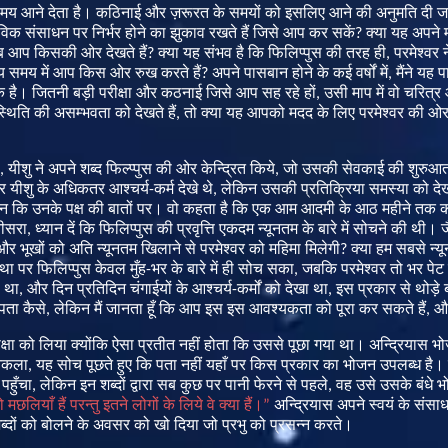
मय
आने
देता
है।
कठिनाई
और
ज़रूरत
के
समयों
को
इसलिए
आने
की
अनुमति
दी
ज
ाविक
संसाधन
पर
निर्भर
होने
का
झुकाव
रखते
हैं
जिसे
आप
कर
सकें
?
क्या
यह
अपने
ब
आप
किसकी
ओर
देखते
हैं
?
क्या
यह
संभव
है
कि
फिलिप्पुस
की
तरह
ही
,
परमेश्वर
न
य
समय
में
आप
किस
ओर
रुख
करते
हैं
?
अपने
पासबान
होने
के
कई
वर्षों
में
,
मैंने
यह
प
क
है।
जितनी
बड़ी
परीक्षा
और
कठनाई
जिसे
आप
सह
रहे
हों
,
उसी
माप
में
वो
चरित्र
्थिति
की
असम्भवता
को
देखते
हैं
,
तो
क्या
यह
आपको
मदद
के
लिए
परमेश्वर
की
ओ
,
यीशु
ने
अपने
शब्द
फिल्प्पुस
की
ओर
केन्द्रित
किये
,
जो
उसकी
सेवकाई
की
शुरुआ
र
यीशु
के
अधिकतर
आश्चर्य
-
कर्म
देखे
थे
,
लेकिन
उसकी
प्रतिक्रिया
समस्या
को
दे
न
कि
उनके
पक्ष
की
बातों
पर।
वो
कहता
है
कि
एक
आम
आदमी
के
आठ
महीने
तक
क
ीसरा
,
ध्यान
दें
कि
फिलिप्पुस
की
प्रवृत्ति
एकदम
न्यूनतम
के
बारे
में
सोचने
की
थी।
ज
और
भूखों
को
अति
न्यूनतम
खिलाने
से
परमेश्वर
को
महिमा
मिलेगी
?
क्या
हम
सबसे
न्य
था
पर
फिलिप्पुस
केवल
मुँह
-
भर
के
बारे
में
ही
सोच
सका
,
जबकि
परमेश्वर
तो
भर
पेट
था
,
और
दिन
प्रतिदिन
चंगाईयों
के
आश्चर्य
-
कर्मों
को
देखा
था
,
इस
प्रकार
से
थोड़े
पता
कैसे
,
लेकिन
मैं
जानता
हूँ
कि
आप
इस
इस
आवश्यकता
को
पूरा
कर
सकते
हैं
,
औ
क्षा
को
लिया
क्योंकि
ऐसा
प्रतीत
नहीं
होता
कि
उससे
पूछा
गया
था।
अन्द्रियास
भ
िकला
,
यह
सोच
पूछते
हुए
कि
पता
नहीं
यहाँ
पर
किस
प्रकार
का
भोजन
उपलब्ध
है।
पहुँचा
,
लेकिन
इन
शब्दों
द्वारा
सब
कुछ
पर
पानी
फेरने
से
पहले
,
वह
उसे
उसके
बंधे
भ
ो
मछलियाँ
हैं
परन्तु
इतने
लोगों
के
लिये
वे
क्या
हैं।
”
अन्द्रियास
अपने
स्वयं
के
संसाध
्दों
को
बोलने
के
अवसर
को
खो
दिया
जो
प्रभु
को
प्रसन्न
करते।