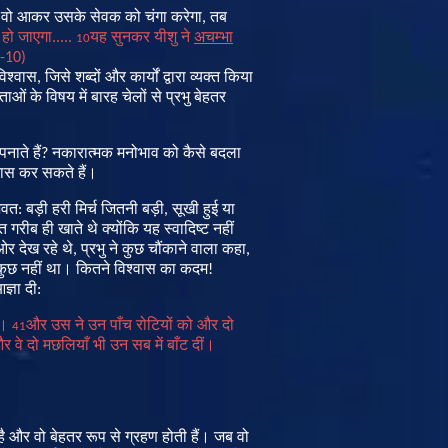
वो
आकर
उसके
सेवक
को
चंगा
करेगा
,
तब
हो
जाएगा
.....
यह
सुनकर
यीशु
ने
अचम्भा
10
-10)
विश्वास
,
जिसे
शब्दों
और
कार्यों
द्वारा
व्यक्त
किया
ताओं
के
विषय
में
बारह
चेलों
से
प्रभु
बेहतर
पनाते
हैं
?
नकारात्मक
मनोभाव
को
कैसे
बदला
यास
कर
सकते
हैं
।
भवत
:
बड़ी
हरी
मिर्च
जितनी
बड़ी
,
सूखी
हुई
या
ुत
गरीब
ही
खाते
थे
क्योंकि
यह
स्वादिष्ट
नहीं
ओर
देख
रहे
थे
,
प्रभु
ने
कुछ
चौंकाने
वाला
कहा
,
कुछ
नहीं
था
।
कितने
विश्वास
का
कदम
!
ज्ञा
दी
:
।
और
उस
ने
उन
पाँच
रोटियों
को
और
दो
41
और
वे
दो
मछलियाँ
भी
उन
सब
में
बाँट
दीं।
है
और
वो
बेहतर
रूप
से
ग्रहण
होती
हैं
।
जब
वो