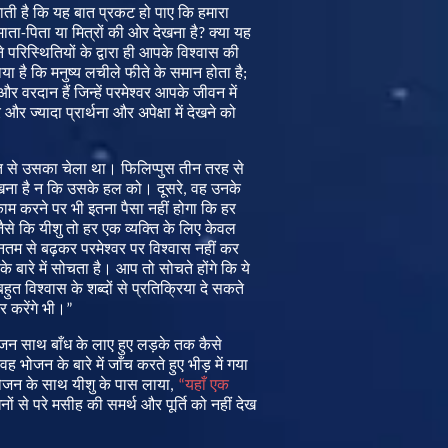
ाती
है
कि
यह
बात
प्रकट
हो
पाए
कि
हमारा
माता
-
पिता
या
मित्रों
की
ओर
देखना
है
?
क्या
यह
े
परिस्थितियों
के
द्वारा
ही
आपके
विश्वास
की
ाया
है
कि
मनुष्य
लचीले
फीते
के
समान
होता
है
;
और
वरदान
हैं
जिन्हें
परमेश्वर
आपके
जीवन
में
र
और
ज्यादा
प्रार्थना
और
अपेक्षा
में
देखने
को
त
से
उसका
चेला
था।
फिलिप्पुस
तीन
तरह
से
खना
है
न
कि
उसके
हल
को।
दूसरे
,
वह
उनके
ाम
करने
पर
भी
इतना
पैसा
नहीं
होगा
कि
हर
ैसे
कि
यीशु
तो
हर
एक
व्यक्ति
के
लिए
केवल
ूनतम
से
बढ़कर
परमेश्वर
पर
विश्वास
नहीं
कर
के
बारे
में
सोचता
है।
आप
तो
सोचते
होंगे
कि
ये
बहुत
विश्वास
के
शब्दों
से
प्रतिक्रिया
दे
सकते
र
करेंगे
भी।
”
ोजन
साथ
बाँध
के
लाए
हुए
लड़के
तक
कैसे
वह
भोजन
के
बारे
में
जाँच
करते
हुए
भीड़
में
गया
ोजन
के
साथ
यीशु
के
पास
लाया
,
“
यहाँ
एक
नों
से
परे
मसीह
की
समर्थ
और
पूर्ति
को
नहीं
देख