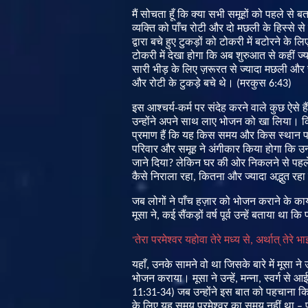
मैं
सोचता
हूँ
कि
क्या
सभी
समूहों
को
पहले
से
बत
व्यक्ति
को
पाँच
रोटी
और
दो
मछली
के
हिस्से
से
द्वारा
बचे
हुए
टुकड़ों
को
टोकरी
में
बटोरने
के
लि
टोकरी
में
देखा
होगा
कि
अब
शुरुआत
से
कहीं
ज्
सारी
भीड़
के
लिए
ज़रूरत
से
ज्यादा
मछली
और
और
रोटी
के
टुकड़े
बचे
थे।
(
मरकुस
6:43)
इस
आश्चर्य
-
कर्म
पर
संदेह
करने
वाले
कुछ
ऐसे
हैं
उन्होंने
अपने
साथ
लाए
भोजन
को
खा
लिया।
क
प्रमाण
हैं
कि
यह
किस
समय
और
किस
स्थान
परिवार
और
समूह
ने
अंगीकार
किया
होगा
कि
उन्
जाने
दिया
?
लेकिन
घर
की
ओर
निकलने
से
पहल
कैसे
निराला
रहा
,
कितना
और
ज्यादा
अद्भुत
रहा
जब
लोगों
ने
पाँच
हज़ार
को
भोजन
कराने
के
कार्
मूसा
ने
,
कई
सैंकड़ों
वर्ष
पूर्व
उन्हें
बताया
था
कि
“
तेरा
परमेश्वर
यहोवा
तेरे
मध्य
से
,
अर्थात्
तेरे
भाइ
यहाँ
,
उनके
सामने
वो
था
जिसके
बारे
में
मूसा
ने
भोजन
कराया।
मूसा
ने
उन्हें
,
मन्ना
,
स्वर्ग
से
आई
11:31-34)
जब
उन्होंने
इस
बात
को
पहचाना
क
के
लिए
यह
समय
परमेश्वर
का
समय
नहीं
था
–