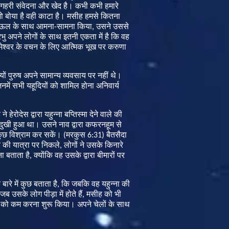
गहरी
संवेदना
और
खेद
है
।
कभी
कभी
हमारे
ो
बोया
है
वही
काटा
है
।
मसीह
हमसे
कितना
ाऊल
के
साथ
आमना
-
सामना
किया
,
उसने
उससे
रभु
अपने
लोगों
के
साथ
इतनी
एकता
में
है
कि
वह
ेश्वर
के
वचन
के
लिए
आत्मिक
भूख
पर
करुणा
यों
पुरुष
अपने
सामान्य
व्यवसाय
पर
नहीं
थे।
नमें
सभी
यहूदियों
को
शामिल
होना
अनिवार्य
ह
ने
हेरोदेस
द्वारा
यहुन्ना
बप्तिस्मा
देने
वाले
की
दुखी
हुआ
था।
उसने
नाव
द्वारा
कफरनहूम
से
ुछ
विश्राम
कर
सकें।
(
मरकुस
6:31)
बैतसैदा
व
की
यात्रा
पर
निकले
,
लोगों
ने
उसके
किनारे
ना
बताता
है
,
क्योंकि
वह
उसके
द्वारा
बीमारों
पर
े
बारे
में
कुछ
बताता
है
,
कि
जबकि
वह
यहुन्ना
की
जब
उसके
लोग
पीड़ा
में
होते
हैं
,
मसीह
को
भी
को
कम
करना
शुरू
किया।
अपने
चेलों
के
साथ