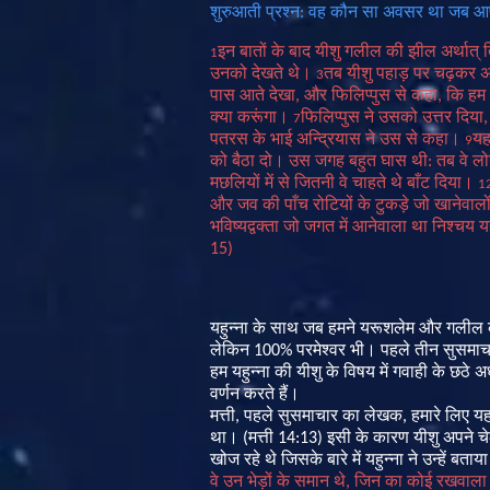
शुरुआती
प्रश्न
:
वह
कौन
सा
अवसर
था
जब
आ
इन
बातों
के
बाद
यीशु
गलील
की
झील
अर्थात्
1
उनको
देखते
थे।
तब
यीशु
पहाड़
पर
चढ़कर
अ
3
पास
आते
देखा
,
और
फिलिप्पुस
से
कहा
,
कि
हम
क्या
करूंगा।
फिलिप्पुस
ने
उसको
उत्तर
दिया
7
पतरस
के
भाई
अन्द्रियास
ने
उस
से
कहा।
यहा
9
को
बैठा
दो।
उस
जगह
बहुत
घास
थी
:
तब
वे
लो
मछलियों
में
से
जितनी
वे
चाहते
थे
बाँट
दिया।
1
और
जव
की
पाँच
रोटियों
के
टुकड़े
जो
खानेवालो
भविष्यद्वक्ता
जो
जगत
में
आनेवाला
था
निश्चय
य
15)
यहुन्ना
के
साथ
जब
हमने
यरूशलेम
और
गलील
लेकिन
100%
परमेश्वर
भी
।
पहले
तीन
सुसमाच
हम
यहुन्ना
की
यीशु
के
विषय
में
गवाही
के
छठे
अध
वर्णन
करते
हैं
।
मत्ती
,
पहले
सुसमाचार
का
लेखक
,
हमारे
लिए
य
था
।
(
मत्ती
14:13)
इसी
के
कारण
यीशु
अपने
चे
खोज
रहे
थे
जिसके
बारे
में
यहुन्ना
ने
उन्हें
बताया
वे
उन
भेड़ों
के
समान
थे
,
जिन
का
कोई
रखवाला