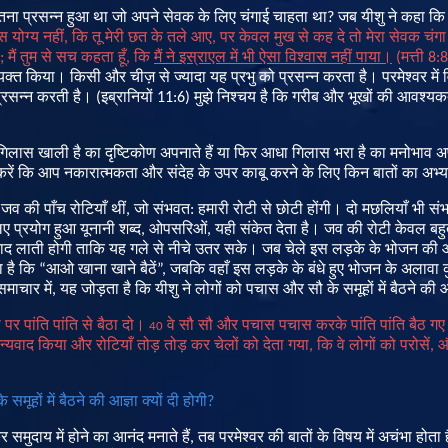
तना
प्रसन्न
हुआ
था
जो
अपने
सेवक
के
लिए
चंगाई
चाहता
था
?
जब
यीशु
ने
कहा
कि
स
योग्य
नहीं
,
कि
तू
मेरी
छत
के
तले
आए
,
पर
केवल
मुख
से
कह
दे
तो
मेरा
सेवक
चंगा
;
मैं
तुम
से
सच
कहता
हूँ
,
कि
मैं
ने
इस्राएल
में
भी
ऐसा
विश्वास
नहीं
पाया।
(
मत्ती
8:8
्यक्त
किया
।
किसी
और
चीज़
से
ज्यादा
यह
प्रभु
को
प्रसन्न
करता
है।
परमेश्वर
में
्रसन्न
करती
है।
(
इब्रानियों
11:6)
मुझे
निश्चय
है
कि
गरीब
और
भूखों
की
आवश्यक
गिलास
खाली
है
का
दृष्टिकोण
अपनाते
हैं
या
फिर
आधा
गिलास
भरा
है
का
मनोभाव
अ
रें
कि
आप
नकारात्मकता
और
संदेह
के
उपर
काबू
करने
के
लिए
किन
बातों
का
अभ्
जव
की
पाँच
रोटियाँ
थीं
,
जो
संभवत
:
हमारी
रोटी
से
छोटी
होंगी
।
दो
मछलियाँ
भी
सं
िए
प्रयोग
हुआ
यूनानी
शब्द
,
ओपसरिओं
,
यही
संकेत
देता
है।
जव
की
रोटी
केवल
बह
वाद
लाती
होगी
ताकि
यह
गले
से
नीचे
उतर
सके।
जब
चेले
इस
लड़के
के
भोजन
की
ा
है
कि
“
आओ
खाना
खाने
बैठें
”
,
जबकि
वहाँ
इस
लड़के
के
बंधे
हुए
भोजन
के
अलावा
समाचार
में
,
यह
जोड़ता
है
कि
यीशु
ने
लोगों
को
पचास
और
सौ
के
समूहों
में
बैठने
की
आ
स
पर
पांति
पांति
से
बैठा
दो।
वे
सौ
सौ
और
पचास
पचास
करके
पांति
पांति
बैठ
गए
40
न्यवाद
किया
और
रोटियाँ
तोड़
तोड़
कर
चेलों
को
देता
गया
,
कि
वे
लोगों
को
परोसें
,
समूहों में बैठने की आज्ञा क्यों दी होगी
?
र
समुदाय
में
होने
का
आनंद
मनाते
हैं
,
तब
परमेश्वर
की
बातों
के
विषय
में
अचंभा
होता