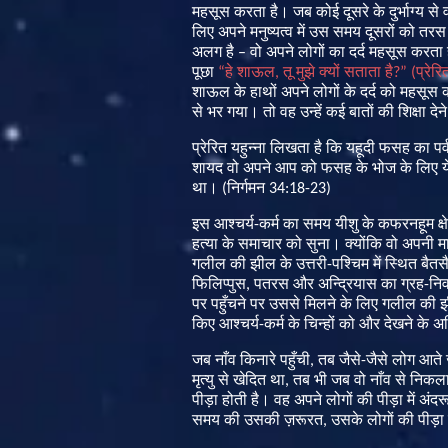
महसूस
करता
है
।
जब
कोई
दूसरे
के
दुर्भाग्य
से
लिए
अपने
मनुष्यत्व
में
उस
समय
दूसरों
को
तरस
अलग
है
–
वो
अपने
लोगों
का
दर्द
महसूस
करता
पूछा
“
हे
शाऊल
,
तू
मुझे
क्यों
सताता
है
?” (
प्रेरित
शाऊल
के
हाथों
अपने
लोगों
के
दर्द
को
महसूस
से
भर
गया।
तो
वह
उन्हें
कई
बातों
की
शिक्षा
देने
प्रेरित
यहुन्ना
लिखता
है
कि
यहूदी
फसह
का
पर्
शायद
वो
अपने
आप
को
फसह
के
भोज
के
लिए
था।
(
निर्गमन
34:18-23)
इस
आश्चर्य
-
कर्म
का
समय
यीशु
के
कफरनहूम
क्
हत्या
के
समाचार
को
सुना।
क्योंकि
वो
अपनी
म
गलील
की
झील
के
उत्तरी
-
पश्चिम
में
स्थित
बैतस
फिलिप्पुस
,
पतरस
और
अन्द्रियास
का
ग्रह
-
नि
पर
पहुँचने
पर
उससे
मिलने
के
लिए
गलील
की
किए
आश्चर्य
-
कर्म
के
चिन्हों
को
और
देखने
के
अभ
जब
नाँव
किनारे
पहुँची
,
तब
जैसे
-
जैसे
लोग
आते
मृत्यु
से
खेदित
था
,
तब
भी
जब
वो
नाँव
से
निकल
पीड़ा
होती
है।
वह
अपने
लोगों
की
पीड़ा
में
अंदर
समय
की
उसकी
ज़रूरत
,
उसके
लोगों
की
पीड़ा