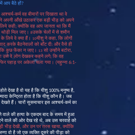
ें
आप
बैठे
हों
?
आश्चर्य
-
कर्म
वह
बीमारों
पर
दिखाता
था
वे
ने
अपनी
आँखे
उठाकर
एक
बड़ी
भीड़
को
अपने
लिये
कही
;
क्योंकि
वह
आप
जानता
था
कि
मैं
थोड़ी
मिल
जाए।
उसके
चेलों
में
से
शमौन
8
के
लिये
वे
क्या
हैं।
यीशु
ने
कहा
,
कि
लोगों
10
वाद
करके
बैठनेवालों
को
बाँट
दी
:
और
वैसे
ही
कि
कुछ
फेंका
न
जाए।
सो
उन्होंने
बटोरा
,
13
ा
उसे
वे
लोग
देखकर
कहने
लगे
;
कि
वह
फिर
पहाड़
पर
अकेला
चला
गया।
(
यहुन्ना
6:1-
होते
देखा
है
वो
यह
है
कि
यीशु
100%
मनुष्य
है
,
्यादा
केन्द्रित
होता
है
कि
यीशु
कौन
है
।
जब
देखते
हैं।
चारों
सुसमाचार
इस
आश्चर्य
-
कर्म
का
ने
वाले
की
हत्या
के
एकदम
बाद
के
समय
में
हुआ
ेने
वाले
की
ओर
देख
रहे
थे
,
अब
उस
चरवाहे
को
़ी
भीड़
देखी
,
और
उन
पर
तरस
खाया
,
क्योंकि
रुणा
वो
है
जो
एक
व्यक्ति
दूसरे
की
पीड़ा
को