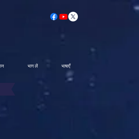
कान
भाग लें
भाषाएँ