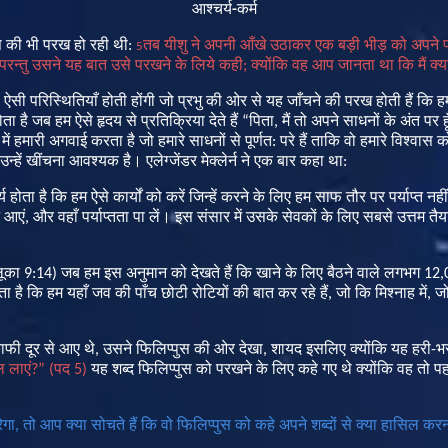
आश्चर्य
-
कर्म
स
की
भी
परख
हो
रही
थी
:
तब
यीशु
ने
अपनी
आँखे
उठाकर
एक
बड़ी
भीड़
को
अपने
5
परन्तु
उसने
यह
बात
उसे
परखने
के
लिये
कही
;
क्योंकि
वह
आप
जानता
था
कि
मैं
क्य
ऐसी
परिस्थितियाँ
होती
होंगी
जो
प्रभु
की
ओर
से
यह
जाँचने
की
परख
होती
हैं
कि
ह
ोता
है
जब
हम
ऐसे
हृदय
से
प्रतिक्रिया
देते
हैं
“
पिता
,
मैं
तो
अपने
साधनों
के
अंत
पर
ह
में
हमारी
अगवाई
करता
है
जो
हमारे
साधनों
से
पूर्णत
:
परे
हैं
ताकि
वो
हमारे
विश्वास
क
उन्हें
खींचना
आवश्यक
है।
एलेग्जेंडर
मेक्लेर्न
ने
एक
बार
कहा
था
:
्य
होता
है
कि
हम
ऐसे
कार्यों
को
करें
जिन्हें
करने
के
लिए
हम
साफ
तौर
पर
पर्याप्त
नहीं
आएं
,
और
वहाँ
पर्याप्तता
पा
लें।
इस
संसार
में
उसके
सेवकों
के
लिए
सबसे
उत्तम
तैय
ूका
9:14)
जब
हम
इस
अनुमान
को
देखते
हैं
कि
खाने
के
लिए
बैठने
वाले
लगभग
12,
ता
है
कि
हम
यहाँ
जव
की
पाँच
छोटी
रोटियों
की
बात
कर
रहे
हैं
,
जो
कि
मिश्नाह
में
,
ज
ाफी
दूर
से
आए
थे
,
उसने
फिलिप्पुस
की
ओर
देखा
,
शायद
इसलिए
क्योंकि
यह
हरी
-
भ
ल
लाएं
?” (
पद
5)
यह
शब्द
फिलिप्पुस
को
परखने
के
लिए
कहे
गए
थे
क्योंकि
वह
तो
पह
ेगा
,
तो आप क्या सोचते हैं कि वो फिलिप्पुस को कहे अपने शब्दों से क्या हासिल क