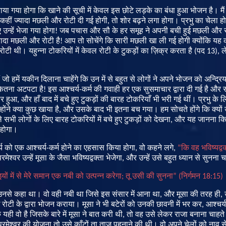
ाया
गया
होगा
कि
खाने
की
सूची
में
केवल
इस
छोटे
लड़के
का
बंधा
हुआ
भोजन
है।
मैं
कहीं
ज्यादा
मछली
और
रोटी
दी
गई
होगी
,
तो
शोर
बढ़ने
लगा
होगा।
प्रभु
का
चेला
ह
ए
उन्हें
भेजा
गया
होगा
!
जब
पचास
और
सौ
के
हर
समूह
ने
अपनी
बची
हुई
मछली
और
यादा
मछली
और
रोटी
है
!
आप
तो
सोचेंगे
कि
सारी
मछली
खा
ली
गई
होगी
क्योंकि
यह
रोटी
थी।
यहुन्ना
टोकरियों
में
केवल
रोटी
के
टुकड़ों
का
ज़िक्र
करता
है
(
पद
13),
ल
जो
हमें
यकीन
दिलाना
चाहेंगे
कि
उन
में
से
बहुत
से
लोगों
ने
अपने
भोजन
को
अन्द्रि
ितना
अटपटा
है
!
इस
आश्चर्य
-
कर्म
की
गवाही
हर
एक
सुसमाचार
द्वारा
दी
गई
है
और
पर
हुआ
,
और
हाँ
बाद
में
बचे
हुए
टुकड़ों
की
बारह
टोकरियाँ
भी
भरी
गई
थीं।
प्रभु
के
ल
होंने
क्या
कुछ
खाया
है
,
और
उसके
बाद
भी
इतना
बच
गया।
हम
सोचते
होंगे
कि
क्यों
े
सभी
लोगों
के
लिए
बारह
टोकरियों
में
बचे
हुए
टुकड़ों
को
देखना
,
और
यह
जानना
क
होगा।
य
को
एक
आश्चर्य
-
कर्म
होने
का
एहसास
किया
होगा
,
वो
कहने
लगे
,
“
कि
वह
भविष्यद्वक
परमेश्वर
उन्हें
मूसा
के
जैसा
भविष्यद्वक्ता
भेजेगा
,
और
उन्हें
उसे
बहुत
ध्यान
से
सुनना
च
यों
में
से
मेरे
समान
एक
नबी
को
उत्पन्न
करेगा
;
तू
उसी
की
सुनना
”
(
निर्गमन
18:15)
उनसे
कहा
था
।
वो
वही
नबी
था
जिसे
इस
संसार
में
आना
था
,
और
मूसा
की
तरह
ही
,
रोटी
के
द्वारा
भोजन
कराया।
मूसा
ने
भी
बटेरों
को
उनकी
छावनी
में
भर
कर
,
आश्चर्य
ि
यही
वो
है
जिसके
बारे
में
मूसा
ने
बात
करी
थी
,
तो
वह
उसे
लेकर
राजा
बनाना
चाहते
परमेश्वर
की
योजना
तो
उसे
काँटों
ता
ताज
पहनाने
की
थी।
वो
अपने
चेलों
को
नाव
स