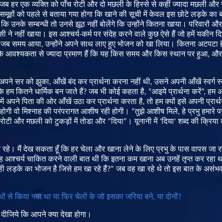
जब
हर
एक
व्यक्ति
को
पाँच
रोटी
और
दो
मछली
के
हिस्से
से
कहीं
ज्यादा
मछली
और
समूहों
को
पहले
से
बताया
गया
होगा
कि
खाने
की
सूची
में
केवल
इस
छोटे
लड़के
का
ब
कि
उनके
सम्बन्धी
तो
उनसे
झूठ
नहीं
बोलेंगे
कि
उन्होंने
कितना
खाया
।
परिवारों
और
सी
ने
नहीं
खाया।
इस
आश्चर्य
-
कर्म
पर
संदेह
करने
वाले
कुछ
ऐसे
हैं
जो
हमें
यकीन
द
जब
समय
आया
,
उन्होंने
अपने
साथ
लाए
हुए
भोजन
को
खा
लिया।
कितना
अटपटा
ह
के
आवश्यकता
से
ज्यादा
प्रमाण
हैं
कि
यह
किस
समय
और
किस
स्थान
पर
हुआ
,
और
अपने
सर
को
झुका
,
आँखें
बंद
कर
प्रार्थना
करना
नहीं
थी
,
उसने
अपनी
आँखें
स्वर्ग
स्
ि
हम
कितने
धार्मिक
बन
जाते
हैं
?
जब
भी
कोई
कहता
है
, “
आइये
प्रार्थना
करें
”
,
हम
अ
में
अपने
पिता
की
ओर
आँखें
उठा
कर
प्रार्थना
करता
है
,
तो
हम
क्यों
इसे
अपनी
प्रार्
होगी
वो
मिश्नाह
की
परंपरागत
आशीष
रही
होगी
।
“
तुझे
आशीष
मिले
,
हे
प्रभु
हमारे
प
रोटी
और
मछली
को
टुकड़ों
में
तोडा
और
“
दिया
”
।
यूनानी
में
‘
दिया
’
शब्द
की
क्रिया
े
रहे
।
मैं
देख
सकता
हूँ
कि
हर
चेला
और
खाना
लेने
के
लिए
प्रभु
के
पास
वापस
जा
र
ह
आश्चर्य
चाकित
करने
वाली
बात
थी
कि
इतना
कम
खाना
अब
उनहें
तृप्त
कर
रहा
थ
ही
लड़के
का
भोजन
है
जिसे
हम
खा
रहे
हैं
?”
जब
वह
खा
रहे
थे
तो
इस
बात
के
असंभ
ाथों से किया गया था या फिर चेलों के जो इसका जरिया बने
,
या दोनों
?
दीजिये
कि
आपने
क्या
देखा
होगा
।