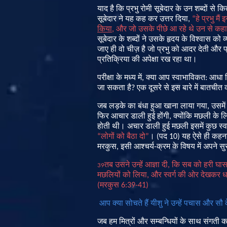
याद
है
कि
प्रभु
रोमी
सूबेदार
के
उन
शब्दों
से
कि
सूबेदार
ने
यह
कह
कर
उत्तर
दिया
,
“
हे
प्रभु
मैं
इ
किया
,
और
जो
उसके
पीछे
आ
रहे
थे
उन
से
कहा
सूबेदार
के
शब्दों
ने
उसके
हृदय
के
विश्वास
को
व
जाए
ही
वो
चीज़
है
जो
प्रभु
को
आदर
देती
और
प
प्रतिक्रिया
की
अपेक्षा
रख
रहा
था
।
परीक्षा
के
मध्य
में
,
क्या
आप
स्वाभाविकत
:
आधा
जा
सकता
है
?
एक
दूसरे
से
इस
बारे
में
बातचीत
क
जब
लड़के
का
बंधा
हुआ
खाना
लाया
गया
,
उसमें
फिर
आचार
डाली
हुई
होंगी
,
क्योंकि
मछली
के
ल
होती
थी।
अचार
डाली
हुई
मछली
इसमें
कुछ
स्
“
लोगों
को
बैठा
दो
”
।
(
पद
10)
यह
ऐसे
ही
कहन
मरकुस
,
इसी
आश्चर्य
-
क्रम
के
विषय
में
अपने
सु
तब
उसने
उन्हें
आज्ञा
दी
,
कि
सब
को
हरी
घा
39
मछलियों
को
लिया
,
और
स्वर्ग
की
ओर
देखकर
ध
(
मरकुस
6:39-41)
आप क्या सोचते हैं यीशु ने उन्हें पचास और सौ के 
जब
हम
मित्रों
और
सम्बन्धियों
के
साथ
संगती
क