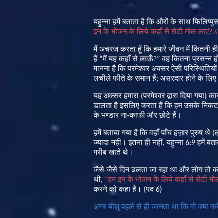
यहुन्ना
हमें
बताता
है
कि
औरों
के
साथ
फिलिप्पु
इन
के
भोजन
के
लिये
कहाँ
से
रोटी
मोल
लाएं
?
6
मैं
अचरज
करता
हूँ
कि
हमारे
जीवन
में
कितनी
ही
हैं
“
मैं
यह
कहाँ
से
लाऊँ
?”
वह
कितना
प्रसन्न
ह
मानना
है
कि
परमेश्वर
अक्सर
ऐसी
परिस्थितियों
लचीले
फीते
के
समान
हैं
;
असरदार
होने
के
लिए
यह
अक्सर
हमारा
(
परमेश्वर
द्वारा
दिया
गया
)
कार
डालता
है
इसलिए
करता
हैं
कि
हम
उसके
निकट
के
भण्डार
ना
-
काफी
और
छोटे
हैं।
हमें
बताया
गया
है
कि
वहाँ
पाँच
हज़ार
पुरुष
थे
(
ल
ज्यादा
नहीं।
इतना
ही
नहीं
,
यहुन्ना
6:9
हमें
बता
गरीब
खाते
थे।
जैसे
-
जैसे
दिन
ढलता
जा
रहा
था
और
लोग
तो
क
थी
,
“
हम
इन
के
भोजन
के
लिये
कहाँ
से
रोटी
मो
करने
को
कहा
है।
(
पद
6)
अगर यीशु पहले से ही जानता था कि वो क्या कर