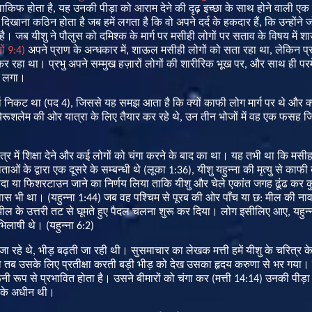
वाकिफ
होता
है
,
यह
उनकी
पीड़ा
को
आराम
देने
की
दृढ़
इच्छा
के
साथ
होने
वाली
एक
दिखाना
कठिन
होता
है
जब
हमें
लगता
है
कि
वो
अपने
दर्द
के
हकदार
हैं
,
कि
उन्होंने
ज
है।
जब
यीशु
ने
पौलुस
को
दमिश्क
के
मार्ग
पर
मसीही
लोगों
पर
सताव
के
विषय
में
श
ों
9:4)
अपने
प्राण
के
अन्धकार
में
,
शाऊल
मसीही
लोगों
को
सता
रहा
था
,
लेकिन
प्
कर
रहा
था।
प्रभु
अपने
सम्मुख
हज़ारों
लोगों
की
शारीरिक
भूख
पर
,
और
साथ
ही
परम
लगा।
व
निकट
था
(
पद
4),
जिससे
यह
समझ
आता
है
कि
क्यों
काफी
लोग
मार्ग
पर
थे
और
क्
येरूशलेम
की
ओर
यात्रा
के
लिए
तैयार
कर
रहे
थे
,
उन
तीन
भोजों
में
वह
एक
फसह
जि
षेत्र
में
शिक्षा
देने
और
कई
लोगों
को
चंगा
करने
के
बाद
का
था।
यह
तभी
था
कि
मसी
ाताओं
के
द्वारा
एक
दूसरे
के
सम्बन्धी
थे
(
लूका
1:36),
यीशु
यहुन्ना
की
मृत्यु
से
काफी
ैदा
या
फिशरटाउन
जाने
का
निर्णय
लिया
ताकि
यीशु
और
चेले
एकांत
जगह
ढूंढ
कर
क
वास
भी
था।
(
यहुन्ना
1:44)
जब
वह
पश्चिम
से
पूरब
की
ओर
पाँच
या
छ
:
मील
की
ना
झील
के
उत्तरी
तट
से
घूमते
हुए
पैदल
चलना
शुरू
कर
दिया।
लोग
इसीलिए
आए
,
यहुन्
िलाषी
थे।
(
यहुन्ना
6:2)
जा
रहे
थे
,
भीड़
बढ़ती
जा
रही
थी।
सुसमाचार
का
लेखक
मत्ती
हमें
यीशु
के
चरित्र
क
ा
तब
उसके
लिए
प्रतीक्षा
करती
बड़ी
भीड़
को
देख
उसका
हृदय
करुणा
से
भर
गया।
ूनी
रूप
से
प्रभावित
होता
है।
उसने
बीमारों
को
चंगा
कर
(
मत्ती
14:14)
उनकी
पीड़ा
के
अधीन
थी।