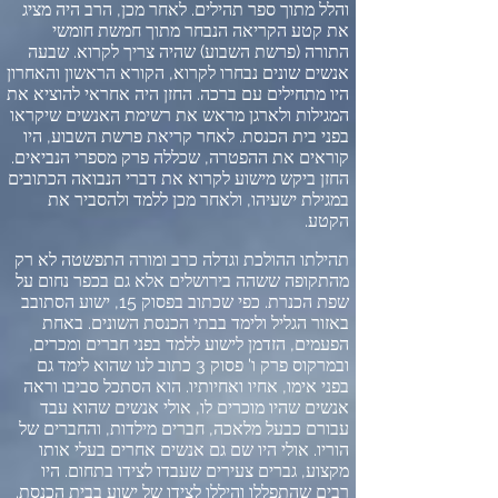
והלל מתוך ספר תהילים
.
לאחר מכן
,
הרב היה מציג
את קטע הקריאה הנבחר מתוך חמשת חומשי
התורה
(
פרשת השבוע
)
שהיה צריך לקרוא
.
שבעה
אנשים שונים נבחרו לקרוא
,
הקורא הראשון והאחרון
היו מתחילים עם ברכה
.
החזן היה אחראי להוציא את
המגילות ולארגן מראש את רשימת האנשים שיקראו
בפני בית הכנסת
.
לאחר קריאת פרשת השבוע
,
היו
קוראים את ההפטרה
,
שכללה פרק מספרי הנביאים
.
החזן ביקש מישוע לקרוא את דברי הנבואה הכתובים
במגילת ישעיהו
,
ולאחר מכן ללמד ולהסביר את
הקטע
.
תהילתו ההולכת וגדלה כרב ומורה התפשטה לא רק
מהתקופה ששהה בירושלים אלא גם בכפר נחום על
שפת הכנרת
.
כפי שכתוב בפסוק
15,
ישוע הסתובב
באזור הגליל ולימד בבתי הכנסת השונים
.
באחת
הפעמים
,
הזדמן לישוע ללמד בפני חברים ומכרים
,
ובמרקוס פרק ו
'
פסוק
3
כתוב לנו שהוא לימד גם
בפני אימו
,
אחיו ואחיותיו
.
הוא הסתכל סביבו וראה
אנשים שהיו מוכרים לו
,
אולי אנשים שהוא עבד
עבורם כבעל מלאכה
,
חברים מילדות
,
והחברים של
הוריו
.
אולי היו שם גם אנשים אחרים בעלי אותו
מקצוע
,
גברים צעירים שעבדו לצידו בתחום
.
היו
רבים שהתפללו והיללו לצידו של ישוע בבית הכנסת
.