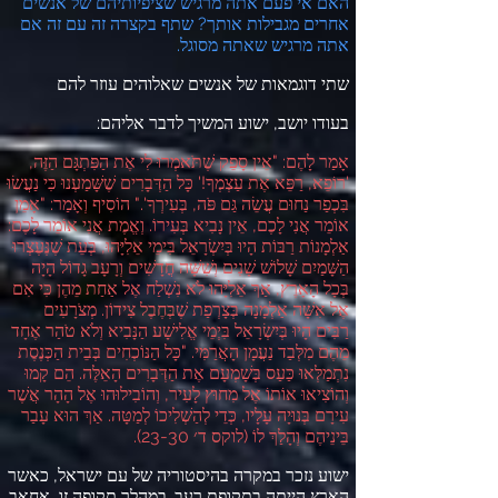
האם אי פעם אתה מרגיש שציפיותיהם של אנשים
אחרים מגבילות אותך
?
שתף בקצרה זה עם זה אם
אתה מרגיש שאתה מסוגל
.
שתי דוגמאות של אנשים שאלוהים עוזר להם
בעודו יושב
,
ישוע המשיך לדבר אליהם
:
אָמַר לָהֶם
: "
אֵין סָפֵק שֶׁתֹּאמְרוּ לִי אֶת הַפִּתְגָּם הַזֶּה
,
'
רוֹפֵא
,
רַפֵּא אֶת עַצְמְךָ
!'
כָּל הַדְּבָרִים שֶׁשָּׁמַעְנוּ כִּי נַעֲשׂוּ
בִּכְפַר נַחוּם עֲשֵׂה גַּם פֹּה
,
בְּעִירְךָ
'."
הוֹסִיף וְאָמַר
: "
אָמֵן
אוֹמֵר אֲנִי לָכֶם
,
אֵין נָבִיא בְּעִירוֹ
.
וְאֱמֶת אֲנִי אוֹמֵר לָכֶם
:
אַלְמָנוֹת רַבּוֹת הָיוּ בְּיִשְׂרָאֵל בִּימֵי אֵלִיָּהוּ
,
בְּעֵת שֶׁנֶּעֶצְרוּ
הַשָּׁמַיִם שָׁלוֹשׁ שָׁנִים וְשִׁשָּׁה חֳדָשִׁים וְרָעָב גָדוֹל הָיָה
בְּכָל הָאָרֶץ
,
אַךְ אֵלִיָּהוּ לֹא נִשְׁלַח אֶל אַחַת מֵהֶן כִּי אִם
אֶל אִשָּׁה אַלְמָנָה בְּצָרְפַת שֶׁבְּחֶבֶל צִידוֹן
.
מְצֹרָעִים
רַבִּים הָיוּ בְּיִשְׂרָאֵל בִּיְמֵי אֱלִישָׁע הַנָּבִיא וְלֹא טֹהַר אֶחָד
מֵהֶם מִלְּבַד נַעֲמָן הָאֲרַמִּי
. "
כָּל הַנּוֹכְחִים בְּבֵית הַכְּנֶסֶת
נִתְמַלְּאוּ כַּעַס בְּשָׁמְעָם אֶת הַדְּבָרִים הָאֵלֶּה
.
הֵם קָמוּ
וְהוֹצִיאוּ אוֹתוֹ אֶל מִחוּץ לָעִיר
,
וְהוֹבִילוּהוּ אֶל הָהָר אֲשֶׁר
עִירָם בְּנוּיָה עָלָיו
,
כְּדֵי לְהַשְׁלִיכוֹ לְמַטָּה
.
אַךְ הוּא עָבַר
בֵּינֵיהֶם וְהָלַךְ לוֹ
(
לוקס ד׳
23-30).
ישוע נזכר במקרה בהיסטוריה של עם ישראל
,
כאשר
הארץ הייתה בתקופת רעב
.
במהלך תקופה זו
,
אחאב