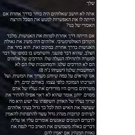
שלך
.
אתה לא חושב שאלוהים היה בוחר בדרך אחרת אם
הייתה לו את האפשרות למנוע את הסבל והרצח
האכזרי של בנו
?
אם הייתה דרך אחרת לפדות את האנושות
,
מלבד
הקורבן האולטימטיבי
,
אלוהים היה משיג את גאולת
האנושות בדרך אחרת
.
במקום זאת
,
הוא בחר את
הצלב
,
שהוא דבר פוגעני
,
והשתמש בו בסופו של דבר
למטרה ולתהילה הנעלה שלו
.
הדרכים של אלוהים
הם לא הדרכים שלנו
,
והמחשבות שלו הם לא
המחשבות שלנו
! (
ישעיהו נ
"
ה
8).
אנו קוראים על כמה שיוחנן מעריך את המשיח
,
ועל
הערכתו הנמוכה כלפי עצמו
.
באותם ימים
,
רק
משרתים בזויים היו מורידים את נעליו של אדם
מסוים
.
יוחנן אומר שהוא לא ראוי אפילו להתיר את
שרוך נעליו של האדון
.
השקפתו על ישוע היא מה
שעושה את האיש הזה לכל כך גדול בעיני אלוהים
.
לעיתים קרובות מנהיג גדול עשוי להתפתות להאמין
לדברים הטובים שאנשים אומרים עליו או עליה
.
דברים כאלה משמשים את האויב כדי לנפח את
גאוות המנהיג אם יאמין להם
.