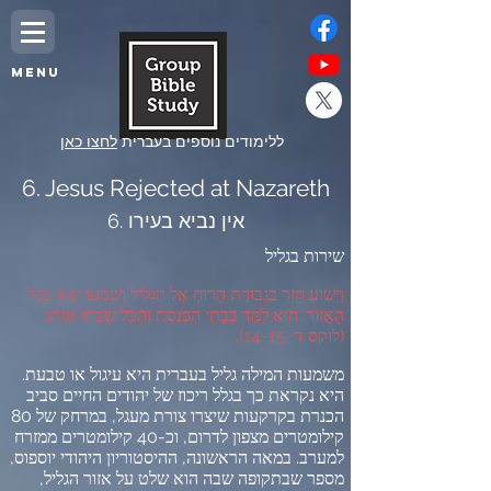
MENU
ללימודים נוספים בעברית
לחצו כאן
6. Jesus Rejected at Nazareth
6. אין נביא בעירו
שירות בגליל
וְיֵשׁוּעַ חָזַר בִּגְבוּרַת הָרוּחַ אֶל הַגָּלִיל וְשִׁמְעוֹ יָצָא בְּכָל
הָאֵזוֹר
.
הוּא לִמֵּד בְּבָתֵּי הַכְּנֶסֶת וְהַכֹּל שִׁבְּחוּ אוֹתו
(
לוקס ד׳
14-15).
משמעות המילה גליל בעברית היא עיגול או טבעת
.
היא נקראת כך בגלל ריכוז של יהודים החיים סביב
הכנרת בקרקעות שיצרו צורת מעגל
,
במרחק של
80
קילומטרים מצפון לדרום
,
וכ
-40
קילומטרים ממזרח
למערב
.
במאה הראשונה
,
ההיסטוריון היהודי יוספוס
,
מספר שבתקופה שבה הוא שלט על אזור הגליל
,