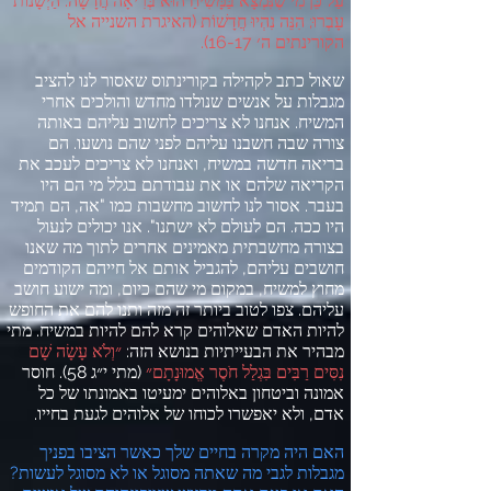
עַל כֵּן מִי שֶׁנִּמְצָא בַּמָּשִׁיחַ הוּא בְּרִיאָה חֲדָשָׁה
.
הַיְשָׁנוֹת
עָבְרוּ
;
הִנֵּה נִהְיוּ חֲדָשׁוֹת
(
האיגרת השנייה אל
הקורינתים ה׳
16-17).
שאול כתב לקהילה בקורינתוס שאסור לנו להציב
מגבלות על אנשים שנולדו מחדש והולכים אחרי
המשיח
.
אנחנו לא צריכים לחשוב עליהם באותה
צורה שבה חשבנו עליהם לפני שהם נושעו
.
הם
בריאה חדשה במשיח
,
ואנחנו לא צריכים לעכב את
הקריאה שלהם או את עבודתם בגלל מי הם היו
בעבר
.
אסור לנו לחשוב מחשבות כמו
"
אה
,
הם תמיד
היו ככה
.
הם לעולם לא ישתנו
".
אנו יכולים לנעול
בצורה מחשבתית מאמינים אחרים לתוך מה שאנו
חושבים עליהם
,
להגביל אותם אל חייהם הקודמים
מחוץ למשיח
,
במקום מי שהם כיום
,
ומה ישוע חושב
עליהם
.
צפו לטוב ביותר זה מזה ותנו להם את החופש
להיות האדם שאלוהים קרא להם להיות במשיח
.
מתי
מבהיר את הבעייתיות בנושא הזה
:
״וְלֹא עָשָׂה שָׁם
נִסִּים רַבִּים בִּגְלַל חֹסֶר אֱמוּנָתָם״
(
מתי י״ג
58).
חוסר
אמונה וביטחון באלוהים ימעיטו באמונתו של כל
אדם
,
ולא יאפשרו לכוחו של אלוהים לגעת בחייו
.
האם היה מקרה בחיים שלך כאשר הציבו בפניך
מגבלות לגבי מה שאתה מסוגל או לא מסוגל לעשות
?