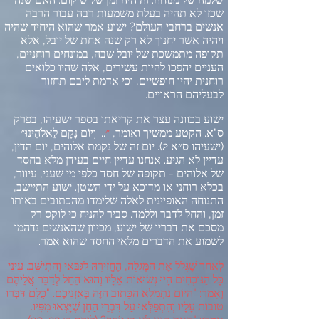
שכזו לא תהיה בעלת משמעות רבה עבור הרבה
אנשים ברחבי העולם
?
ישוע אמר שהוא היחיד שהיה
ויהיה אשר יחנוך לא רק שנה אחת של יובל
,
אלא
תקופה מתמשכת של יובל שבה
,
במונחים רוחניים
,
העניים יהפכו להיות עשירים
,
אלה שהיו כלואים
רוחנית יהיו חופשיים
,
וכי אדמת ליבם תחזור
לבעליהם הראויים
.
ישוע בכוונה עצר את קריאתו בספר ישעיהו
,
בפרק
ס
"
א
.
הקטע ממשיך ואומר
,
״
...
וְיוֹם נָקָם לֵאלֹהֵינוּ״
(
ישעיהו ס״א
2).
יום זה של נקמת אלוהים
,
יום הדין
,
עדיין לא הגיע
.
אנחנו עדיין חיים בעידן מלא בחסד
של אלוהים
-
תקופה של חסד כלפי מי שעני
,
עיוור
,
בכלא רוחני או מדוכא על ידי השטן
.
ישוע התיישב
,
התנוחה האופיינית לאלה שלימדו מהכתובים באותו
זמן
,
והחל לדבר וללמד
.
סביר להניח כי לוקס רק
מסכם את דבריו של ישוע
,
מכיוון שהאנשים נדהמו
לשמוע את הדברים מלאי החסד שהוא אמר
.
לְאַחַר שֶׁגָּלַל אֶת הַמְּגִלָּה
,
הֶחֱזִירָהּ לַגַּבַּאי וְהִתְיַשֵּׁב
.
עֵינֵי
כָּל הַנּוֹכְחִים הָיוּ נְשׂוּאוֹת אֵלָיו וְהוּא הֵחֵל לְדַבֵּר אֲלֵיהֶם
וְאָמַר
: "
הַיּוֹם נִתְמַלֵּא הַכָּתוּב הַזֶּה בְּאָזְנֵיכֶם
. "
כֻּלָּם דִּבְּרוּ
טוֹבוֹת עָלָיו וְהִתְפַּלְּאוּ עַל דִּבְרֵי הַחֵן שֶׁיָּצְאוּ מִפִּיו
.