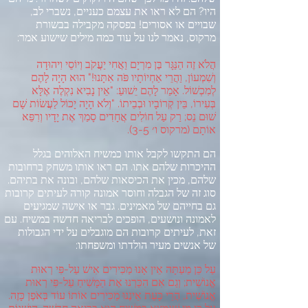
היו
?
הם לא ראו את עצמם כעניים
,
נשברי לב
,
שבויים או אסורים
!
בפסקה מקבילה בבשורת
מרקוס
,
נאמר לנו על עוד כמה מילים שישוע אמר
:
הֲלֹא זֶה הַנַּגָּר בֶּן מִרְיָם וַאֲחִי יַעֲקֹב וְיוֹסֵי וִיהוּדָה
וְשִׁמְעוֹן
,
וַהֲרֵי אַחְיוֹתָיו פֹּה אִתָּנוּ
!"
הוּא הָיָה לָהֶם
לְמִכְשׁוֹל
.
אָמַר לָהֶם יֵשׁוּעַ
: "
אֵין נָבִיא נִקְלֶה אֶלָּא
בְּעִירוֹ
,
בֵּין קְרוֹבָיו וּבְבֵיתוֹ
. "
וְלֹא הָיָה יָכוֹל לַעֲשׂוֹת שָׁם
שׁוּם נֵס
;
רַק עַל חוֹלִים אֲחָדִים סָמַךְ אֶת יָדָיו וְרִפֵּא
אוֹתָם
(
מרקוס ו׳
3-5).
הם התקשו לקבל אותו כמשיח האלוהים בגלל
ההיכרות שלהם אתו
.
הם ראו אותו משחק ברחובות
שלהם
,
מכין את הכיסאות שלהם
,
ובונה את בתיהם
.
סוג זה של הגבלה וחוסר אמונה קורה לעיתים קרובות
גם בחייהם של מאמינים
.
גבר או אישה שמגיעים
לאמונה ונושעים
,
הופכים לבריאה חדשה במשיח
.
עם
זאת
,
לעיתים קרובות הם מוגבלים על ידי הגבולות
של אנשים מעיר הולדתו ומשפחתו
:
עַל כֵּן מֵעַתָּה אֵין אָנוּ מַכִּירִים אִישׁ עַל
-
פִּי רְאוּת
אֱנוֹשִׁית
;
וְגַם אִם הִכַּרְנוּ אֶת הַמָּשִׁיחַ עַל
-
פִּי רְאוּת
אֱנוֹשִׁית
,
הֲרֵי כָּעֵת אֵינֶנּוּ מַכִּירִים אוֹתוֹ עוֹד בְּאֹפֶן כָּזֶה
.