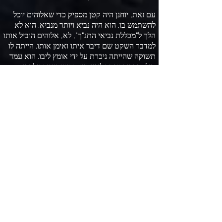
עם זאת
,
יוחנן היה קטן מספיק כדי שאלוהים יוכל
להשתמש בו
.
הוא היה נביא ויותר מנביא
.
הוא לא
הלך ל
"
מכללת נביאי התנ
"
ך
",
לא
,
אלוהים הוביל אותו
למדבר השקט שם דיבר איתו ואימן אותו
.
הייתה לו
תשוקה שהייתה ניכרת על ידי אומץ ליבו
.
הוא עמד
מול הורדוס ואמר לו שהוא מבצע ניאוף על ידי
נישואים לאשתו של אחיו
,
הורודיה
,
ועל כך הוא
נאסר בכלא
.
כמה אנחנו זקוקים לגברים ונשים כאלה
בימים החשוכים הללו
,
המוצפים בשחיתות בקרב
המנהיגות
.
המסר שלו היה חזק ונועז
,
שנועד לטלטל
אנשים מתרדמה רוחנית כדי שיוכלו לראות שהם
עבדים לחטא וצריכים לחזור בתשובה ולשנות את
דרכיהם
.
יוחנן זעזע את היהודים
,
כן
,
אפילו את המנהיגים
הדתיים
,
בכך שדרש מהם להיטבל
.
סוג הטבילה
שהוא עשה היה קשור בדרך כלל לכניסתם של גולים
,
גויים
(
שאינם יהודים
)
לעם ישראל לאחר גיור
.
זה
תקף את הגאווה היהודית
.
הם התחילו לחשוב שיוחנן הוא המשיח המובטח
.