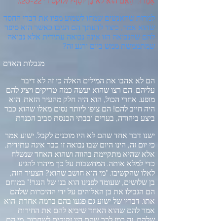
אָמְרוּ
: "
הַאִם הוּא לֹא בֶּן יוֹסֵף
? (
לוקס ד׳
20-22).
למרות שהאנשים שמחו לשמוע מפיו את דברי החסד
שהוא אמר
,
כיצד לדעתך הם הגיבו כאשר הוא סיפר
להם שהנבואה הזו אינה נבואה עתידית אלא נבואה
שמתממשת ממש ביום ורגע זה
?
מגבלות האדם
הם לא אהבו את המילים האלה כי זה לא דיבר
עליהם
.
הם רצו שהוא יעשה כמה טריקים ויציג להם
מופע
.
אחרי הכול
,
הוא היה חלק מהעיר הזאת
.
הוא
היה חייב להם
!
הם ציפו ליותר נסים מאלו שהוא כבר
ביצע ביהודה
,
בערים ובבתי הכנסת סביב הכנרת
.
ישנו דבר אחד שהם לא היו מוכנים לקבל
.
ישוע אמר
כי יום זה
,
הינו היום שבו נבואה זו כבר אינה עתידית
,
אלא שהיא מתקיימת בהווה ושהוא האחד שנשלח
כדי למלא אותה
.
המחשבות על כך מיהרו להגיע
לאלו שהקשיבו
. "
מי הוא חושב שהוא
?
הצעיר הזה
,
בן שלושים
,
שעומד לפנינו הוא בנו של הנגר
!"
במוחם
הם הגבילו את בן האלוהים על ידי ההיכרות שלהם
אתו
.
דבריו של ישוע גם פגעו בהם ברמה אחרת
.
הוא
אמר להם שהוא האחד שיביא להם את החירות
שלהם
.
זה רמז לכך שהם היו זקוקים לשחרור
.
מי הם