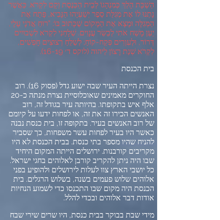
הַשַׁבָּת הָלַךְ כְּמִנְהָגוֹ לְבֵית הַכְּנֶסֶת וְקָם לִקְרֹא
.
כַּאֲשֶׁר
נָתְנוּ לוֹ אֶת מְגִלַּת סֵפֶר יְשַׁעְיָהוּ הַנָּבִיא
,
פָּתַח אֶת
הַמְּגִלָּה וּמָצָא אֶת הַמָּקוֹם שֶׁכָּתוּב בּוֹ
: "
רוּחַ אֲדֹנָי עָלָי
,
יַעַן מָשַׁח אֹתִי לְבַשֵּׂר עֲנָוִים
.
שְׁלָחַנִי לִקְרֹא לִשְׁבוּיִים
דְּרוֹר
,
וּלְעִוְרִים פְּקַח
-
קוֹחַ
;
לְשַׁלֵּחַ רְצוּצִים חָפְשִׁים
,
לִקְרֹא שְׁנַת רָצוֹן לַיהוה
(
לוקס ד׳
16-19).
בית הכנסת
נצרת הייתה העיר שבה ישוע גדל
(
פסוק
16).
רוב
החוקרים מאמינים שאוכלוסיית נצרת מנתה כ
-20
אלף איש בתקופתו
.
בהיותה עיר בגודל זה
,
רוב
האנשים הכירו זה את זה
,
או לפחות ידעו על קיומם
של רוב האנשים בעיר
.
בתקופה זו
,
בית כנסת נבנה
כאשר היו בעיר לפחות עשר משפחות
,
כך שסביר
להניח שהיו מספר בתי כנסת
.
בבית הכנסת לא היו
מקריבים קורבנות
.
ירושלים הייתה המקום היחיד
שבו היה ניתן להקריב קורבן לאלוהים בחגי ישראל
.
כל יושבי הארץ צוו לעלות לירושלים ולהופיע בפני
אלוהים שלוש פעמים בשנה
,
בשלוש הרגלים
.
בית
הכנסת היה מקום שבו התכנסו כדי לשמוע הנחיות
אודות דבר אלוהים ובכדי להלל
.
מידי שבת בבוקר בבית כנסת
,
היו שרים שירי שבח