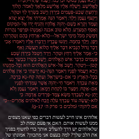
״וַיָּבֹא נַעֲמָן בְּסוּסָו וּבְרִכְבּוֹ
;
וַיַּעֲמֹד פֶּתַח
-
הַבַּיִת
לֶאֱלִישָׁע
.
וַיִּשְׁלַח אֵלָיו אֱלִישָׁע מַלְאָךְ לֵאמֹר
:
הָלוֹךְ
וְרָחַצְתָּ שֶׁבַע
-
פְּעָמִים בַּיַּרְדֵּן וְיָשֹׁב בְּשָׂרְךָ לְךָ וּטְהָר
.
וַיִּקְצֹף נַעֲמָן וַיֵּלַךְ
;
וַיֹּאמֶר הִנֵּה אָמַרְתִּי אֵלַי יֵצֵא יָצוֹא
וְעָמַד וְקָרָא בְּשֵׁם
-
יְהוָה אֱלֹהָיו וְהֵנִיף יָדוֹ אֶל
-
הַמָּקוֹם
וְאָסַף הַמְּצֹרָע
.
הֲלֹא טוֹב אבנה
(
אֲמָנָה
)
וּפַרְפַּר נַהֲרוֹת
דַּמֶּשֶׂק מִכֹּל מֵימֵי יִשְׂרָאֵל
--
הֲלֹא
-
אֶרְחַץ בָּהֶם וְטָהָרְתִּי
;
וַיִּפֶן
,
וַיֵּלֶךְ בְּחֵמָה
.
וַיִּגְּשׁוּ עֲבָדָיו וַיְדַבְּרוּ אֵלָיו וַיֹּאמְרוּ אָבִי
דָּבָר גָּדוֹל הַנָּבִיא דִּבֶּר אֵלֶיךָ הֲלוֹא תַעֲשֶׂה
;
וְאַף
כִּי
-
אָמַר אֵלֶיךָ רְחַץ וּטְהָר
.
וַיֵּרֶד וַיִּטְבֹּל בַּיַּרְדֵּן שֶׁבַע
פְּעָמִים כִּדְבַר אִישׁ הָאֱלֹהִים
;
וַיָּשָׁב בְּשָׂרוֹ כִּבְשַׂר נַעַר
קָטֹן
--
וַיִּטְהָר
.
וַיָּשָׁב אֶל
-
אִישׁ הָאֱלֹהִים הוּא וְכָל
-
מַחֲנֵהוּ
וַיָּבֹא וַיַּעֲמֹד לְפָנָיו וַיֹּאמֶר הִנֵּה
-
נָא יָדַעְתִּי כִּי אֵין אֱלֹהִים
בְּכָל
-
הָאָרֶץ כִּי אִם
-
בְּיִשְׂרָאֵל
;
וְעַתָּה קַח
-
נָא בְרָכָה
,
מֵאֵת עַבְדֶּךָ
.
וַיֹּאמֶר חַי
-
יְהוָה אֲשֶׁר עָמַדְתִּי לְפָנָיו
אִם
-
אֶקָּח
;
וַיִּפְצַר בּוֹ לָקַחַת וַיְמָאֵן
.
וַיֹּאמֶר נַעֲמָן וָלֹא
יֻתַּן
-
נָא לְעַבְדְּךָ מַשָּׂא צֶמֶד
-
פְּרָדִים אֲדָמָה
:
כִּי
לוֹא
-
יַעֲשֶׂה עוֹד עַבְדְּךָ עֹלָה וָזֶבַח לֵאלֹהִים אֲחֵרִים
--
כִּי
אִם לַיהוָה״
(
מלכים ב׳ פרק ה׳
9-17).
אלוהים אינו חייב לעשות דברים כפי שאנו מצפים
ממנו לעשות אותם
.
האם אי פעם שמת לב
שלאלוהים יש דרך להעליב אותך כדי לחשוף בפניך
את הלב שלך
?
למה בעצם אני מתכוון
?
אמונתו של