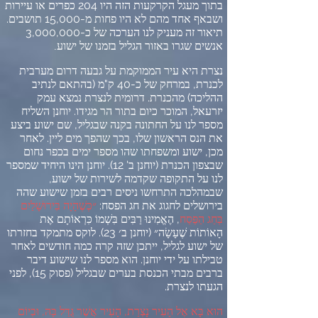
בתוך מעגל הקרקעות הזה היו
204
כפרים או עיירות
ושבאף אחד מהם לא היו פחות מ
-15,000
תושבים
.
תיאור זה מעניק לנו הערכה של כ
-3,000,000
אנשים שגרו באזור הגליל בזמנו של ישוע
.
נצרת היא עיר הממוקמת על גבעה דרום מערבית
לכנרת
,
במרחק של כ
-40
ק
"
מ
(
בהתאם לנתיב
ההליכה
)
מהכנרת
.
דרומית לנצרת נמצא עמק
יזרעאל
,
המוכר כיום בתור הר מגידו
.
יוחנן השליח
מספר לנו על החתונה בקנה שבגליל
,
שם ישוע ביצע
את הנס הראשון שלו
,
בכך שהפך מים ליין
.
לאחר
מכן
,
ישוע ומשפחתו שהו מספר ימים בכפר נחום
שבצפון הכנרת
(
יוחנן ב
' 12).
יוחנן הינו היחיד שמספר
לנו על התקופה שקדמה לשירות של ישוע
,
שבמהלכה התרחשו ניסים רבים בזמן שישוע שהה
בירושלים לחגוג את חג הפסח
:
״כְּשֶׁהָיָה בִּירוּשָׁלַיִם
בְּחַג הַפֶּסַח
,
הֶאֱמִינוּ רַבִּים בִּשְׁמוֹ כִּרְאוֹתָם אֶת
הָאוֹתוֹת שֶׁעָשָׂה״
(
יוחנן ב׳
23).
לוקס מתמקד בחזרתו
של ישוע לגליל
,
ייתכן שזה קרה כמה חודשים לאחר
טבילתו על ידי יוחנן
.
הוא מספר לנו שישוע דיבר
ברבים מבתי הכנסת בערים שבגליל
(
פסוק
15),
לפני
הגעתו לנצרת
.
הוּא בָּא אֶל הָעִיר נָצְרַת
,
הָעִיר אֲשֶׁר גֻּדַּל בָּהּ
,
וּבְיוֹם