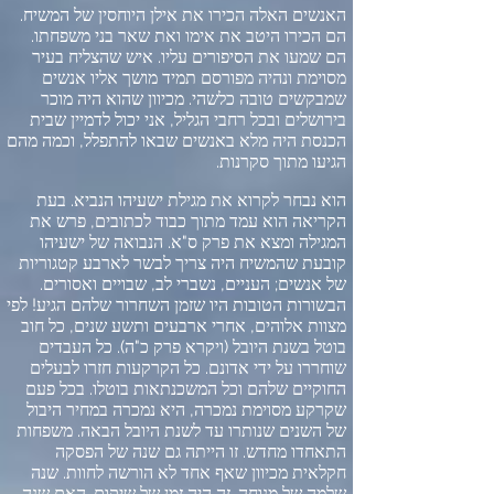
האנשים האלה הכירו את אילן היוחסין של המשיח
.
הם הכירו היטב את אימו ואת שאר בני משפחתו
.
הם שמעו את הסיפורים עליו
.
איש שהצליח בעיר
מסוימת ונהיה מפורסם תמיד מושך אליו אנשים
שמבקשים טובה כלשהי
.
מכיוון שהוא היה מוכר
בירושלים ובכל רחבי הגליל
,
אני יכול לדמיין שבית
הכנסת היה מלא באנשים שבאו להתפלל
,
וכמה מהם
הגיעו מתוך סקרנות
.
הוא נבחר לקרוא את מגילת ישעיהו הנביא
.
בעת
הקריאה הוא עמד מתוך כבוד לכתובים
,
פרש את
המגילה ומצא את פרק ס
"
א
.
הנבואה של ישעיהו
קובעת שהמשיח היה צריך לבשר לארבע קטגוריות
של אנשים
;
העניים
,
נשברי לב
,
שבויים ואסורים
.
הבשורות הטובות היו שזמן השחרור שלהם הגיע
!
לפי
מצוות אלוהים
,
אחרי ארבעים ותשע שנים
,
כל חוב
בוטל בשנת היובל
(
ויקרא פרק כ
"
ה
).
כל העבדים
שוחררו על ידי אדונם
.
כל הקרקעות חזרו לבעלים
החוקיים שלהם וכל המשכנתאות בוטלו
.
בכל פעם
שקרקע מסוימת נמכרה
,
היא נמכרה במחיר היבול
של השנים שנותרו עד לשנת היובל הבאה
.
משפחות
התאחדו מחדש
.
זו הייתה גם שנה של הפסקה
חקלאית מכיוון שאף אחד לא הורשה לחוות
.
שנה
שלמה של מנוחה
.
זה היה זמן של שיקום
.
האם שנה