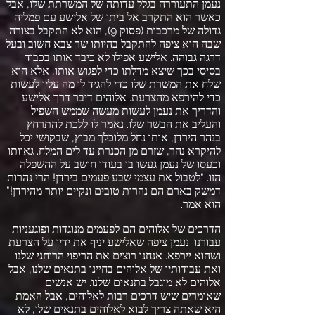
נעמן התעוררה בגלל עדותה של המשרתת שלו
,
אבל
כאשר הוא התקרב אל ביתו של אלישע עם פמליה
גדולה של מרכבות
(
פסוק
9),
הוא לא התקבל בצורה
שבה הוא ציפה להתקבל בהיותו שר צבא חשוב ובעל
דרגה גבוהה
.
אלישע אפילו לא כיבד אותו בכבוד
בסיסי בכך שיצא מדלתו כדי לפגוש אותו
,
אלא הוא
שלח את המשרת שלו כדי להגיד לו מה עליו לעשות
כדי להירפא מהצרעת
.
אלוהים דיבר דרך אלישע
והדריך את נעמן לעשות מעשה שממש השפיל
והעליב את הבשר שלו
.
נאמר לו ללכת להתרחץ
בנהר הירדן
,
אותו נחל מלוכלך מבוץ
,
שבקושי יכל
להיקרא נהר
,
שזרם מן הכנרת עד לים המלח
.
גאוותו
וכעסו של נעמן געשו בו בעודו חושב על ההשפלה
הזו
. "
לטבול את עצמי שבע פעמים בירדן
!
הרי נהרות
דמשק בארם הם נהרות טובים ונקיים יותר מהירדן
!"
הוא אמר
.
הדרכים של אלוהים הם לפעמים מנוגדות ופוגעניות
עבורנו
.
נעמן ציפה שאלישע יניף את ידיו על הצרעת
ושהוא יירפא
.
אנחנו רוצים את הריפוי הרוחני שלנו
ואת עבודותיו של אלוהים בחיינו בתנאים שלנו
,
אבל
אלוהים לא מוגבל בתנאים שלנו
.
יש אנשים
שאומרים שיש דרכים רבות לאלוהים
,
אבל האמת
היא שאתה צריך לבוא לאלוהים בתנאים שלו
,
לא