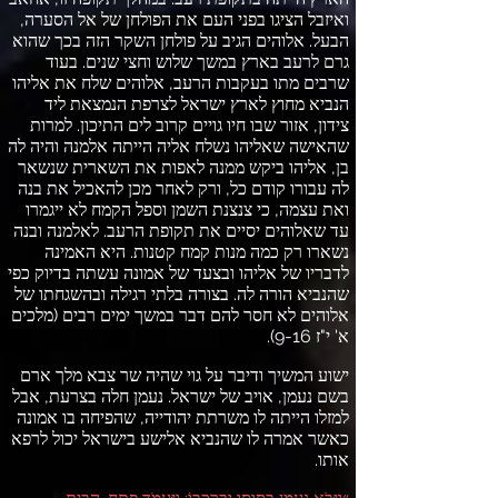
ואיזבל הציגו בפני העם את הפולחן של אל הסערה
,
הבעל
.
אלוהים הגיב על פולחן השקר הזה בכך שהוא
גרם לרעב בארץ במשך שלוש וחצי שנים
.
בעוד
שרבים מתו בעקבות הרעב
,
אלוהים שלח את אליהו
הנביא מחוץ לארץ ישראל לצרפת הנמצאת ליד
צידון
,
אזור שבו חיו גויים קרוב לים התיכון
.
למרות
שהאישה שאליהו נשלח אליה הייתה אלמנה והיה לה
בן
,
אליהו ביקש ממנה לאפות את השארית שנשאר
לה עבורו קודם כל
,
ורק לאחר מכן להאכיל את בנה
ואת עצמה
,
כי צנצנת השמן וספל הקמח לא ייגמרו
עד שאלוהים יסיים את תקופת הרעב
.
לאלמנה ובנה
נשארו רק כמה מנות קמח קטנות
.
היא האמינה
לדבריו של אליהו ובצעד של אמונה עשתה בדיוק כפי
שהנביא הורה לה
.
בצורה בלתי רגילה ובהשגחתו של
אלוהים לא חסר להם דבר במשך ימים רבים
(
מלכים
א
'
י
"
ז
9-16).
ישוע המשיך ודיבר על גוי שהיה שר צבא מלך ארם
בשם נעמן
,
אויב של ישראל
.
נעמן חלה בצרעת
,
אבל
למזלו הייתה לו משרתת יהודייה
,
שהפיחה בו אמונה
כאשר אמרה לו שהנביא אלישע בישראל יכול לרפא
אותו
.