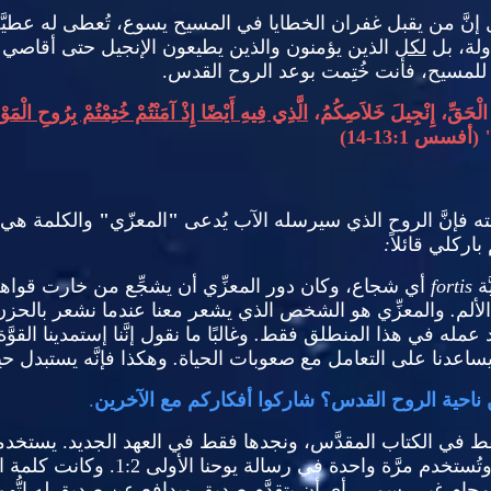
نَّ
من يقبل غفران الخطايا في المسيح يسوع، تُعطى له عطيَّ
ولة، بل
لكل
الذين يؤمنون والذين يطيعون الإنجيل حتى أقاصي 
ك للمسيح، فأنت خُتِمت بوعد الروح القدس
.
ةَ الْحَقِّ، إِنْجِيلَ خَلاَصِكُمُ،
الَّذِي فِيهِ أَيْضًا إِذْ آمَنْتُمْ خُتِمْتُمْ بِرُوحِ الْمَ
."
أفسس
13:1-14)
ه فإنَّ الروح الذي سيرسله الآب يُدعى
"
المعزّي
"
والكلمة هي
اركلي قائلاً
:
َة
fortis
أي شجاع، وكان دور المعزِّي أن يشجِّع من خارت قواه
لألم
.
والمعزِّي هو الشخص الذي يشعر معنا عندما نشعر بالحزن
ِد عمله في هذا المنطلق فقط
.
وغالبًا ما نقول إنَّنا إستمدينا القوّ
ويساعدنا على التعامل مع صعوبات الحياة
.
وهكذا فإنَّه يستبدل حي
 ناحية الروح القدس؟ شاركوا أفكاركم مع الآخرين
.
 في الكتاب المقدَّس، ونجدها فقط في العهد الجديد
.
يستخدمه
وتُستخدم مرَّة واحدة في رسالة يوحنا الأولى
1:2.
وكانت كلمة ا
محام غير رسمي، أي أن يتقدَّم صديق ويدافع عن صديق له إتُّهم 