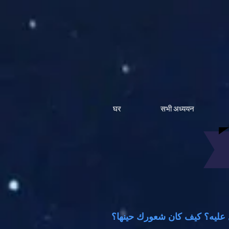
घर
सभी अध्ययन
ل عليه؟ كيف كان شعورك حينها؟