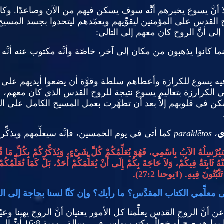
َا أنَّ يسوع يخبرهم أنَّه سوف يسكن فيهم من الآن وصاعدًا
.
وكا
لقدس على المؤمنين ليقوِّيهم ويعمّدهم ليتحدوا بجسد المسي
 إلى أنَّ الروح كان معهم إلى التالي
:
 كانوا يذهبون من مكان إلى آخر، خاصّة وأنَّه مكتوب عنه أنَّه
يه يسوع للكرازة وأعطاهم سلطة وقوَّة أن يضعوا أيديهم عل
الكرارزة بتعاليم يسوع نتيجة للروح القدس الذي كان
معهم
، 
 في قلوبهم إلاَّ بعد أن تطهَّرت بعمل المسيح الكامل على ال
ي
،
tos
ē
parakl
كما أتى في يوم الخمسين، فإنَّه سيعلِّمهم ويذكِّرهم 
 سَيُرْسِلُهُ الآبُ بِاسْمِي،
فَهُوَ يُعَلِّمُكُمْ كُلَّ شَيْءٍ
، وَيُذَكِّرُكُمْ بِكُلِّ مَا قُل
هُ ثَابِتَةٌ فِيكُمْ، وَلاَ حَاجَةَ بِكُمْ إِلَى أَنْ يُعَلِّمَكُمْ أَحَدٌ،
بَلْ كَمَا تُعَلِّمُك
َثْبُتُونَ فِيهِ
. (1
يوحنا
27:2).
ى معلِّمي الكتاب المقدَّس؟ ما رأيك؟ وإن كنَّا لسنا بحاجة إلى ال
ا عن أنَّ الروح القدس يعلِّمنا كل الأمور يعنيان أنَّ الروح يهبنا و
نا بما هو صح أو خطأ
.
وكتب بولس في رسالة رومية
16:8
أنِّ ال