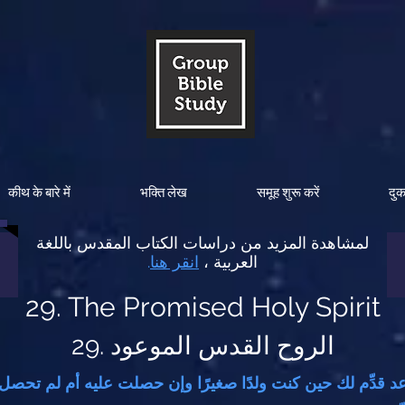
कीथ के बारे में
भक्ति लेख
समूह शुरू करें
दु
لمشاهدة المزيد من دراسات الكتاب المقدس باللغة
العربية ،
انقر هنا
.
29. The Promised Holy Spirit
29. الروح القدس الموعود
عد قدِّم لك حين كنت ولدًا صغيرًا وإن حصلت عليه أم لم تحص