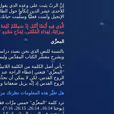
إنَّ الربّ يثبت على وعده الذي يقول إ
للأحدى عشر الذين إتكأوا حول الطا
الإنجيل وآمنت فعليًّا وسلَّمت حيات
الَّذِي فِيهِ أَيْضًا أَنْتُمْ، إِذْ سَمِعْتُمْ كَلِمَ
مِيرَاثِنَا، لِفِدَاءِ الْمُقْتَنَى، لِمَدْحِ مَجْدِهِ
 (
المعزِّي
بالنسبة للنص الذي نحن بصدد دراست
ويشرح مفسِّر الكتاب المقدَّس وليم ب
"
يأتي أصل الكلمة من الكلمة اللاتينيّ
"
المعزِّي
"
فتعني إعطاء الراحة عند ا
الروح القدس، لكن لا يمكن أن نحدّ
الروح القدس إذ إنَّه يزيل ضعفاتنا 
هل تغيِّر هذه المعلومات نظرتك من
ترد كلمة
"
المعزِّي
"
خمس مرَّات فقط
(
يوحنا
16:14
،
26:14
،
26:15
،
7:16)
، 
تُستخدم في الزمن اليوناني لتوكيل 