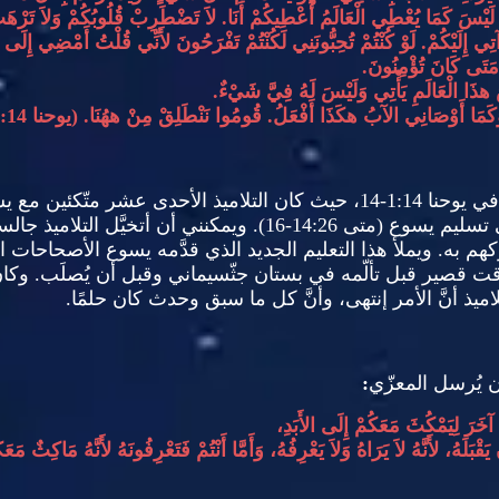
لَيْسَ كَمَا يُعْطِي الْعَالَمُ أُعْطِيكُمْ أَنَا
.
لاَ تَضْطَرِبْ قُلُوبُكُمْ وَلاَ تَرْهَ
آتِي إِلَيْكُمْ
.
لَوْ كُنْتُمْ تُحِبُّونَنِي لَكُنْتُمْ تَفْرَحُونَ لأَنِّي قُلْتُ أَمْضِي إِلَ
مَتَى كَانَ تُؤْمِنُونَ
.
يسَ هذَا الْعَالَمِ يَأْتِي وَلَيْسَ لَهُ فِيَّ شَيْءٌ
.
 وَكَمَا أَوْصَانِي الآبُ هكَذَا أَفْعَلُ
.
قُومُوا نَنْطَلِقْ مِنْ ههُنَا
. (
يوحنا
14-31)
 في يوحنا
1:14-14
، حيث كان التلاميذ الأحدى عشر متّكئين مع ي
 تسليم يسوع
(
متى
14:26-16).
ويمكنني أن أتخيَّل التلاميذ جال
كهم به
.
ويملأ هذا التعليم الجديد الذي قدَّمه يسوع الأصحاحا
ت قصير قبل تألّمه في بستان جثّسيماني وقبل أن يُصلَب
.
وكان
اميذ أنَّ الأمر إنتهى، وأنَّ كل ما سبق وحدث كان حلمًا
.
 يُرسل المعزّي
:
آخَرَ لِيَمْكُثَ مَعَكُمْ إِلَى الأَبَدِ،
قْبَلَهُ، لأَنَّهُ لاَ يَرَاهُ وَلاَ يَعْرِفُهُ، وَأَمَّا أَنْتُمْ فَتَعْرِفُونَهُ لأَنَّهُ مَاكِثٌ مَ