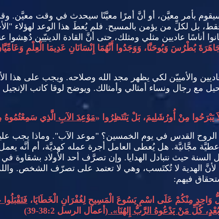
قوم بأمر معيَّن، أو أنَّ أمرًا معيَّنًا سيحدث في وقت معيَّن
.
وقد
فقط، بل لكلِّ من يؤمن بالمسيح
.
فلم يُعطَ هذا الوعد لهؤلاء
"
الأ
وا أناسًا عاديين مثلي ومثلك، حتى أنَّ القادة الدينيّين دُهِشوا
جَاهَرَةَ بُطْرُسَ وَيُوحَنَّا، وَوَجَدُوا أَنَّهُمَا إِنْسَانَانِ عَدِيمَا الْعِلْمِ وَعَامِّيَّان
عاديين والأمييّن لكي يظهر مجد الله وصلاحه
.
ويجب على هذا الأمر 
حيل مع رجال ونساء أمثالي وأمثالك
.
ويوضح لوقا كاتب الإنجيل
اَ يَبْرَحُوا مِنْ أُورُشَلِيمَ، بَلْ يَنْتَظِرُوا
«
مَوْعِدَ الآبِ
الَّذِي سَمِعْتُمُوهُ م
الروح القدس في يوم الخمسين؟
"
موعد الآب
".
وماذا يجب علي
يَّة مجَّانيَّة
.
هل يُعطى العامل أجرة عمله كهديَّة، أم أنَّه يعم
ال السنة حيث نتبادل الهدايا
.
وإن تصرَّف أحد الأولاد بشقاوة في ا
، لأنَّ الهدية لا تُكتَسب، وهي لا تعتمد على تصرّف الشخص
.
والل
ستحقاق فيهم
:
 كُلُّ وَاحِدٍ مِنْكُمْ عَلَى اسْمِ يَسُوعَ الْمَسِيحِ لِغُفْرَانِ الْخَطَايَا،
فَتَقْبَلُوا
ُعْدٍ، كُلِّ مَنْ يَدْعُوهُ الرَّبُّ إِلهُنَا
».
(
أعمال الرسل
38:2-39)