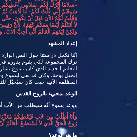
«
سَلاَمًا أَتْرُكُ لَكُمْ
.
سَلاَمِي أُعْطِيكُمْ
.
سَمِعْتُمْ أَنِّي قُلْتُ لَكُمْ
:
أَنَا أَذْهَبُ ثُمَّ 
وَقُلْتُ لَكُمُ الآنَ قَبْلَ أَنْ يَكُونَ، حَتَّى 
لاَ أَتَكَلَّمُ أَيْضًا مَعَكُمْ كَثِيرًا، لأَنَّ رَئِ
وَلكِنْ لِيَفْهَمَ الْعَالَمُ أَنِّي أُحِبُّ الآبَ،
إعداد المشهد
إنَّنا نكمل دراستنا حول النص الوارد
ترك المجموعة لكي يقوم بدوره في
التعليم الجديد الذي كان يسوع يشار
إنجيل يوحنا
.
وكان قد بقي ليسوع وق
المظلمة الآتية حيث كان سيُخيَّل للتل
الوعد بمجيء بالروح القدس
ووعد يسوع أنَّه سيطلب من الآب أن
وَأَنَا أَطْلُبُ مِنَ الآبِ فَيُعْطِيكُمْ مُعَزِّيًا 
رُوحُ الْحَقِّ الَّذِي لاَ يَسْتَطِيعُ الْعَالَمُ أَنْ يَ
ما هو الوعد؟