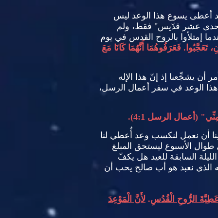
 أعطى يسوع هذا الوعد ليس
حدى عشر قدّيس
"
فقط، ولم
 عندما إمتلأوا بالروح القدس في يوم
ِ، تَعَجَّبُوا
.
فَعَرَفُوهُمَا أَنَّهُمَا كَانَا مَعَ
أن يشجِّعنا إذ إنّ هذا الإله
 هذا الوعد في سفر أعمال الرسل،
ِنِّي
" (
أعمال الرسل
4:1).
نا أن نعمل لنكسب وعد أُعطي لنا
ل طوال الأسبوع ليستحق المبلغ
لليلة السابقة للعيد هل يكفّ
ه الذي نعبد هو أب صالح يحب أن
 عَطِيَّةَ الرُّوحِ الْقُدُسِ
.
لأَنَّ الْمَوْعِدَ