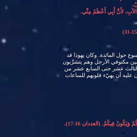
بْ
.
ى الآبِ، لأَنَّ أَبِي أَعْظَمُ مِنِّي
.
15:
سوع حول المائدة
.
وكان يهوذا قد
سين
مكتوفي الأرجل وهم يتشرَّبون
ت الثالث عشر حتى السابع عشر من
 عليه أن يهيّء قلوبهم للساعات
عَكُمْ وَيَكُونُ فِيكُمْ
. (
العددان
16-17).