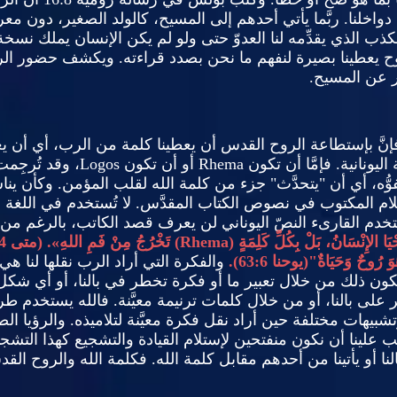
دواخلنا
.
ربَّما يأتي أحدهم إلى المسيح، كالولد الصغير، دون 
ذب الذي يقدِّمه لنا العدوّ حتى ولو لم يكن الإنسان يملك نسخة
وح يعطينا بصيرة لنفهم ما نحن بصدد قراءته
.
ويكشف حضور الر
ير عن المسيح
.
فإنَّ بإستطاعة الروح القدس أن يعطين
ا كلمة من الرب، أي أن ي
ليونانية
.
فإمَّا أن تكون
Rhema
أو أن تكون
Logos
، وقد تُرجِم
وُّه، أي أن
"
يتحدَّث
"
جزء من كلمة الله لقلب المؤمن
.
وكأن يناس
لام المكتوب في نصوص الكتاب المقدَّس
.
لا تُستخدم في اللغة ا
خدم القارىء النصّ اليوناني لن يعرف قصد الكاتب، بالرغم من أهم
ْيَا الإِنْسَانُ، بَلْ بِكُلِّ كَلِمَةٍ
(Rhema
)
تَخْرُجُ مِنْ فَمِ اللهِ
». (
متى
).
ُوَ رُوحٌ وَحَيَاةٌ
"(
يوحنا
63:6).
والفكرة التي أراد الرب نقلها لنا هي أ
 يكون ذلك من خلال تعبير ما أو فكرة تخطر في بالنا، أو أي شكل
لى بالنا، أو من خلال كلمات ترنيمة معيَّنة
.
فالله يستخدم طرق
تشبيهات مختلفة حين أراد نقل فكرة معيَّنة لتلاميذه
.
والرؤيا ال
 علينا أن نكون منفتحين لإستلام القيادة والتشجيع كهذا التش
ا أو يأتينا من أحدهم مقابل كلمة الله
.
فكلمة الله والروح القدس 