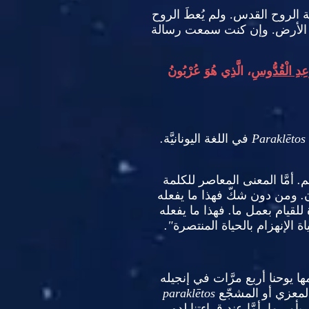
ة الروح القدس
.
ولم يُعطَ الروح
الأرض
.
وإن كنت سمعت رسالة
وْعِدِ الْقُدُّوسِ
، الَّذِي هُوَ عُرْبُونُ
tos
ē
Parakl
في اللغة اليونانيَّة
.
م
.
أمَّا المعنى المعاصر للكلمة
.
ومن دون شكّ فهذا ما يفعله
َة للقيام بعمل ما
.
فهذا ما يفعله
اة الإنهزام بالحياة المنتصرة
".
ا يوحنا أربع مرَّات في إنجيله
لمعزي أو المشجّع
tos
ē
parakl
بأمر ما
.
أمَّا عند قراءتنا لدور