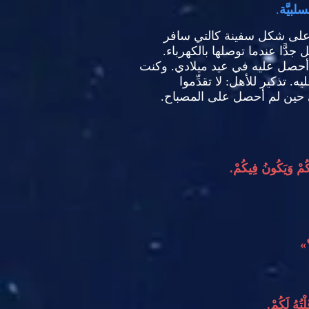
لبيَّة
.
على شكل سفينة كالتي سافر
ًّا عندما توصلها بالكهرباء
.
 أحصل عليه في عيد ميلادي
.
وكنت
يه
.
تذكير للأهل
:
لا تقدِّموا
بني حين لم أحصل على المصباح
.
عَكُمْ وَيَكُونُ فِيكُمْ
.
»
تُهُ لَكُمْ
.