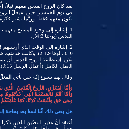
لقد كان الروح القدس معهم قبلاً، إلّ
في يوم الخمسين حين سيحلّ الروح ا
يكون معهم فقط
.
وربَّما تشير فكرة
1.
إشارة إلى وجود المسيح معهم بينما
القدس
(
يوحنا
34:3).
2.
إشارة إلى الوقت الذي أرسلهم ف
8:10
، لوقا
1:9-2).
وكانت خدمتهم في 
يكن بإستطاعة الروح القدس أن يسكن
العمل الكامل
(
أعمال الرسل
9:15).
وقال لهم يسوع إنَّه حين يأتي
المعزِّ
وَأَمَّا الْمُعَزِّي، الرُّوحُ الْقُدُسُ، الَّذِي
وَأَمَّا أَنْتُمْ
فَالْمَسْحَةُ
الَّتِي أَخَذْتُمُوهَا مِنْ
وَهِيَ حَق وَلَيْسَتْ كَذِبًا
.
كَمَا عَلَّمَتْكُمْ ت
هل يعني ذلك أنَّنا لسنا بعد بحاجة إل
أعتقد أنَّ هذين النصَّين اللذين ذُكِر
خطأ
.
وفي داخل كل منَّا
"
منبِّه
"
ينبئ