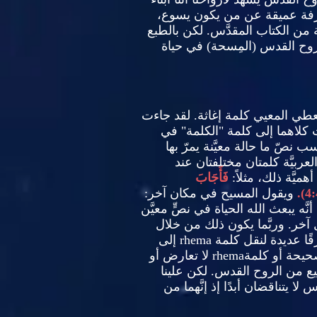
معرفة عميقة عن من يكون يسوع،
 من الكتاب المقدَّس
.
لكن بالطبع
وح القدس
(
المِسحة
)
في حياة
عطي المعيي كلمة إغاثة
.
لقد جاءت
ت كلاهما إلى كلمة
"
الكلمة
"
في
ب نصّ ما حالة معيَّنة يمرّ بها
لعربيَّة كلمتان مختلفتان عند
يَّة ذلك، مثلاً
:
فَأَجَابَ
4:4
ويقول المسيح في مكان آخر
:
نَّه يبعث الله الحياة في نصٍّ معيَّن
 آخر
.
وربَّما يكون ذلك من خلال
ًا عديدة لنقل كلمة
rhema
إلى
صحيحة أو كلمة
rhema
لا تعارض أو
جيع من الروح القدس
.
لكن علينا
لا يتناقضان أبدًا إذ إنَّهما من