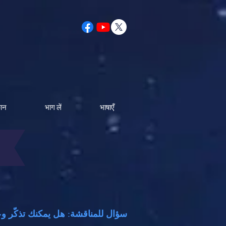
कान
भाग लें
भाषाएँ
سؤال للمناقشة
:
هل يمكنك تذكّر و