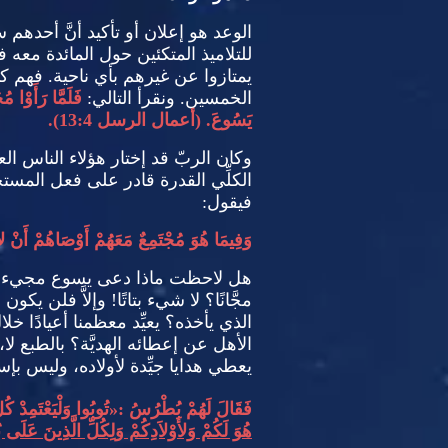
الوعد هو إعلان أو تأكيد أنَّ أحدهم سي
للتلاميذ المتكئين حول المائدة معه 
يمتازوا عن غيرهم بأي ناحية
.
فهم كان
الخمسين
.
ونقرأ التالي
:
فَلَمَّا رَأَوْا مُ
يَسُوعَ
. (
أعمال الرسل
13:4).
وكان
الربّ قد إختار هؤلاء الناس ال
الكلِّي القدرة قادر على فعل المست
فيقول
:
وَفِيمَا هُوَ مُجْتَمِعٌ مَعَهُمْ أَوْصَاهُمْ أَنْ ل
هل لاحظت ماذا دعى يسوع مجيء 
مجَّانًا؟ لا شيء بتاتًا
!
وإلاَّ فلن يكون عط
الذي يأخذه؟ يعيِّد معظمنا أعيادًا خل
الأهل عن إعطائه الهديَّة؟ بالطبع لا
يعطي هدايا جيِّدة لأولاده، وليس بإ
فَقَالَ لَهُمْ بُطْرُسُ
:«
تُوبُوا وَلْيَعْتَمِدْ
هُوَ لَكُمْ وَلأَوْلاَدِكُمْ وَلِكُلِّ الَّذِينَ عَلَى ب