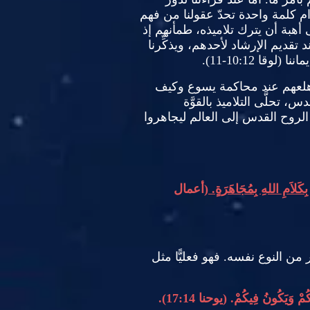
 كلمة واحدة تحدّ عقولنا من فهم
أهبة أن يترك تلاميذه، طمأنهم إذ
 تقديم الإرشاد لأحدهم، ويذكِّرنا
ماننا
(
لوقا
10:12-11).
هلعهم عند محاكمة يسوع وكيف
 تحلَّى التلاميذ بالقوَّة
لروح القدس إلى العالم ليجاهروا
 بِكَلاَمِ اللهِ بِمُجَاهَرَةٍ
.
(
أعمال
 من النوع نفسه
.
فهو فعليًّا مثل
عَكُمْ وَيَكُونُ فِيكُمْ
.
(
يوحنا
17:14).