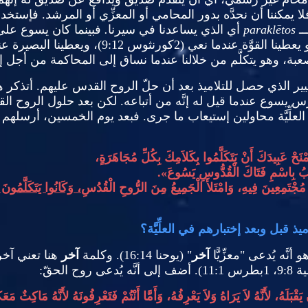
يمكننا أن نحدَّه بدور المحامي أو المعزِّي أو المرشد
.
فإستخدام
ــ
tos
ē
parakl
أي الذي يساعدنا في سيرنا
.
فبينما كان يسوع على 
 يعطينا القوَّة عندما نعي
(2
كورنثوس
9:12)
، ويعطينا البصيرة عند
عبة، وهو يتكلَّم من خلالنا عندما نساق إلى المحاكمة من أجل إي
تغيير الذي حصل للتلاميذ بعد أن حلّ الروح القدس عليهم
.
أتذكر 
رس يسوع عندما قيل له إنَّه من أتباعه
.
لكن بعد حلول الروح القدس،
لعلِّيَّة محاولين إستيعاب ما جرى
.
فبعد يوم الخمسين، أرسلهم ا
نَحْ عَبِيدَكَ أَنْ يَتَكَلَّمُوا بِكَلاَمِكَ بِكُلِّ مُجَاهَرَةٍ،
ائِبُ بِاسْمِ فَتَاكَ الْقُدُّوسِ يَسُوعَ
».
وا مُجْتَمِعِينَ فِيهِ، وَامْتَلأَ الْجَمِيعُ مِنَ الرُّوحِ الْقُدُسِ
، وَكَانُوا يَتَكَلَّمُونَ
ذ قبل وبعد إختبارهم في العلِّيَّة؟
 أنَّه يُدعى
"
معزِّيًّا
آخر
" (
يوحنا
16:14).
وكلمة
آخر
هنا تعني آخر
ية
9:8
،
1
بطرس
11:1).
أضف إلى أنَّه يُدعى روح الحقّ
:
قْبَلَهُ، لأَنَّهُ لاَ يَرَاهُ وَلاَ يَعْرِفُهُ، وَأَمَّا أَنْتُمْ فَتَعْرِفُونَهُ لأَنَّهُ مَاكِثٌ مَ