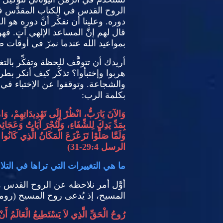
الروح القدس في الكتاب المقدَّس فلا 
دوره
.
وعلينا أن نفكِّر أنَّ دوره هو الـ
قال لهم إنَّ المساعد الإلهي آتٍ
.
فهو
بمواعيد الله عندما نمرّ في أوقات ص
أريدك أن تتوقَّف للحظ
ة وتفكِّر بال
هربوا وإختبأوا؟ تذكَّر كيف أنكر بط
والشجاعة
.
وتوقفوا عن الإختباء في ا
بكلمة الرب
:
وَالآنَ يَارَبُّ، انْظُرْ إِلَى تَهْدِيدَاتِهِمْ، وَامْ
بِمَدِّ يَدِكَ لِلشِّفَاءِ، وَلْتُجْرَ آيَاتٌ وَعَجَ
وَلَمَّا صَلَّوْا تَزَعْزَعَ الْمَكَانُ الَّذِي كَانُ
الرسل
29:4-31)
ما هي التغييرات التي تراها في التلامي
أوَّل أمر نلاحظه عن الروح القدس هو
المسيح، إذ يُدعى روح المسيح
(
روم
رُوحُ الْحَقِّ الَّذِي لاَ يَسْتَطِيعُ الْعَالَمُ أَنْ يَ