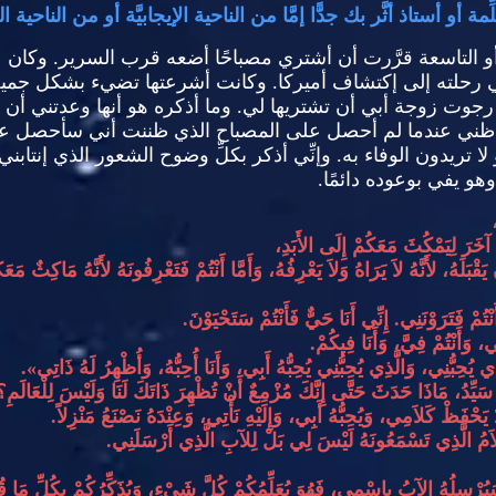
أو أستاذ أثَّر بك جدًّا إمَّا من الناحية الإيجابيَّة أو من الناحية الس
 أو التاسعة قرَّرت أن أشتري مصباحًا أضعه قرب السرير
.
وكان 
رحلته إلى إكتشاف أميركا
.
وكانت أشرعتها تضيء بشكل جميل جد
 رجوت زوجة أبي أن تشتريها لي
.
وما أذكره هو أنها وعدتني أن
ب ظني عندما لم أحصل على المصباح الذي ظننت أني سأحصل عل
 لا تريدون الوفاء به
.
وإنِّي أذكر بكلِّ وضوح الشعور الذي إنتا
وهو يفي بوعوده دائمًا
.
آخَرَ لِيَمْكُثَ مَعَكُمْ إِلَى الأَبَدِ،
قْبَلَهُ، لأَنَّهُ لاَ يَرَاهُ وَلاَ يَعْرِفُهُ، وَأَمَّا أَنْتُمْ فَتَعْرِفُونَهُ لأَنَّهُ مَاكِثٌ مَ
نْتُمْ فَتَرَوْنَنِي
.
إِنِّي أَنَا حَيٌّ فَأَنْتُمْ سَتَحْيَوْنَ
.
 وَأَنْتُمْ فِيَّ، وَأَنَا فِيكُمْ
.
 يُحِبُّنِي، وَالَّذِي يُحِبُّنِي يُحِبُّهُ أَبِي، وَأَنَا أُحِبُّهُ، وَأُظْهِرُ لَهُ ذَاتِي
».
 سَيِّدُ، مَاذَا حَدَثَ حَتَّى إِنَّكَ مُزْمِعٌ أَنْ تُظْهِرَ ذَاتَكَ لَنَا وَلَيْسَ لِلْعَالَمِ؟
ٌ يَحْفَظْ كَلاَمِي، وَيُحِبُّهُ أَبِي، وَإِلَيْهِ نَأْتِي، وَعِنْدَهُ نَصْنَعُ مَنْزِلاً
.
لاَمُ الَّذِي تَسْمَعُونَهُ لَيْسَ لِي بَلْ لِلآبِ الَّذِي أَرْسَلَنِي
.
ُرْسِلُهُ الآبُ بِاسْمِي، فَهُوَ يُعَلِّمُكُمْ كُلَّ شَيْءٍ، وَيُذَكِّرُكُمْ بِكُلِّ مَا قُلْ