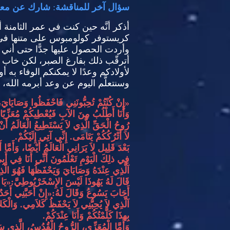
سؤال آخر للمناقشة
:
شارك عن معلِّمة 
أذكر أنَّه حين كنت في عمر الثامنة
كريستوفر كولومبوس على متنها في 
وأردت الحصول عليها جدًّا حتى أني
أترقّب ذلك بفارغ الصبر، لكن خا
لأولادكم وعدًا لا يمكنكم الوفاء به أو
وسنتعلَّم اليوم عن وعد أبرمه الله، 
«
إِنْ كُنْتُمْ تُحِبُّونَنِي فَاحْفَظُوا وَصَايَايَ،
وَأَنَا أَطْلُبُ مِنَ الآبِ فَيُعْطِيكُمْ مُعَزِّيًا 
رُوحُ الْحَقِّ الَّذِي لاَ يَسْتَطِيعُ الْعَالَمُ أَنْ يَ
لاَ أَتْرُكُكُمْ يَتَامَى
.
إِنِّي آتِي إِلَيْكُمْ
.
بَعْدَ قَلِيل لاَ يَرَانِي الْعَالَمُ أَيْضًا، وَأَمَّا أَ
فِي ذلِكَ الْيَوْمِ تَعْلَمُونَ أَنِّي أَنَا فِي أَبِي،
اَلَّذِي عِنْدَهُ وَصَايَايَ وَيَحْفَظُهَا فَهُوَ الَّذِي
قَالَ لَهُ يَهُوذَا لَيْسَ الإِسْخَرْيُوطِيَّ
:«
يَا
أَجَابَ يَسُوعُ وَقَالَ لَهُ
:«
إِنْ أَحَبَّنِي أَحَد
اَلَّذِي لاَ يُحِبُّنِي لاَ يَحْفَظُ كَلاَمِي
.
وَالْكَ
بِهذَا كَلَّمْتُكُمْ وَأَنَا عِنْدَكُمْ
.
وَأَمَّا الْمُعَزِّي، الرُّوحُ الْقُدُسُ، الَّذِي سَي