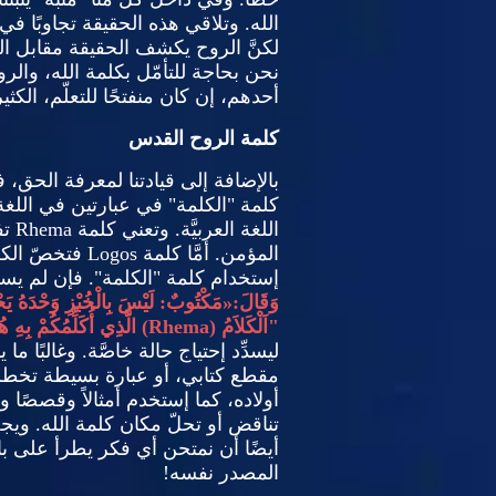
الله
.
وتلاقي هذه الحقيقة تجاوبًا في 
لكنَّ الروح يكشف الحقيقة مقابل الك
نحن بحاجة للتأمّل بكلمة الله، والر
أحدهم، إن كان منفتحًا للتعلّم، الكث
كلمة الروح القدس
بالإضافة إلى قيادتنا لمعرفة الحق، 
كلمة
"
الكلمة
"
في عبارتين في اللغة ا
اللغة العربيَّة
.
وتعني كلمة
Rhema
تف
المؤمن
.
أمَّا كلمة
Logos
فتخصّ الك
إستخدام كلمة
"
الكلمة
".
فإن لم يست
وَقَالَ
:«
مَكْتُوبٌ
:
لَيْسَ بِالْخُبْزِ وَحْدَهُ يَح
"
اَلْكَلاَمُ
(Rhema
)
الَّذِي أُكَلِّمُكُمْ بِهِ ه
ليسدِّد إحتياج حالة خاصَّة
.
وغالبًا ما
مقطع كتابي، أو عبارة بسيطة تخطر ع
أولاده، كما إستخدم أمثالاً وقصصًا و
تناقض أو تحلّ مكان كلمة الله
.
ويجب
أيضًا أن نمتحن أي فكر يطرأ على بالن
المصدر نفسه
!