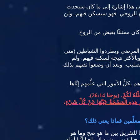
ن هذا إشارة إلى ما كان سيحدث
ح الروحي
.
فهو سيسكن فيهم، ولن
 كان ممتلئًا بفيض من الروح
ى المرضى ويطردوا الشياطين
(
متى
وبالأكثر نتيجة
لسكنه
فيهم
.
ولم
صليب، وبعد أن وضعوا ثقتهم بذلك
بكلِّ الأمور التي علَّمهم إيَّاها
.
ْتُهُ لَكُمْ
. (
يوحنا
26:14).
ُمْ هذِهِ الْمَسْحَةُ عَيْنُهَا عَنْ كُلِّ شَيْءٍ
،
معلِّمين فماذا يعني ذلك؟
عيًا للتفريق بين ما هو صح وما هو
روح القدس يشهد لأرواحنا أنَّنا أبناء