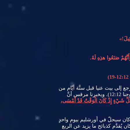
ِيلَ
!»
أَنَّهُمْ صَنَعُوا هذِهِ لَهُ
.
12:12-19)
جع إلى بيت عنيا قبل ستَّة أيَّام من
حنا
12:12).
ويخبرنا مرقس أنَّ
كُلِّ شَيْءٍ
إِذْ كَانَ الْوَقْتُ قَدْ أَمْسَى،
كان سيحلّ في أورشليم بيوم واحدٍ
ن يُقدَّم كذبائح ما يزيد عن الربع