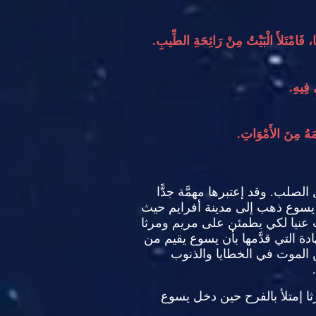
فَامْتَلأَ الْبَيْتُ مِنْ رَائِحَةِ الطِّيبِ
.
 فِيهِ
.
امَهُ مِنَ الأَمْوَاتِ
.
ل الصلب
.
وقد إعتبرها مهمَّة جدًّا
َ يسوع ذهب إلى مدينة أفرايم حيث
يت عنيا لكي يطمئن على مريم ومرثا
ادة التي قدَّمها بأن يسوع يقيم من
ن الموت في الخطايا والذنوب
.
مرثا إمتلأ بالفرح حين دخل يسوع