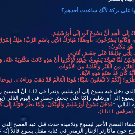
ها على بركة لأنَّك ساعدت أحدهم؟
اءَ إِلَى الْعِيدِ أَنَّ يَسُوعَ آتٍ إِلَى أُورُشَلِيمَ،
ِ، وَكَانُوا يَصْرُخُونَ
: «
أُوصَنَّا
!
مُبَارَكٌ الآتِي بِاسْمِ الرَّبِّ
!
مَلِكُ إِسْرَائ
 هُوَ مَكْتُوبٌ
:
كِ يَأْتِي جَالِسًا عَلَى جَحْشٍ أَتَانٍ
».
، وَلكِنْ لَمَّا تَمَجَّدَ يَسُوعُ، حِينَئِذٍ تَذَكَّرُوا أَنَّ هذِهِ كَانَتْ مَكْتُوبَةً عَنْهُ، وَ
 لِعَازَرَ مِنَ الْقَبْرِ وَأَقَامَهُ مِنَ الأَمْوَاتِ
.
َنَّهُ كَانَ قَدْ صَنَعَ هذِهِ الآيَةَ
.
ظُرُوا
!
إِنَّكُمْ لاَ تَنْفَعُونَ شَيْئًا
!
هُوَذَا الْعَالَمُ قَدْ ذَهَبَ وَرَاءَهُ
!». (
يوحنا
ت الذي دخل فيه يسوع إلى أورشليم
.
ونقرأ في
1:12
أنَّ المسيح ر
ول يسوع إلى أورشليم راكبًا على جحش حصل في اليوم التالي
(
يو
 التالي
: "
فَدَخَلَ يَسُوعُ أُورُشَلِيمَ وَالْهَيْكَلَ، وَلَمَّا نَظَرَ حَوْلَهُ إِلَى 
."
مرقس
11:11).
 عشاء الفصح الأخير ليسوع وتلاميذه حدث قبل عيد الفصح الذي 
رح
جون ماكآرثر الإطار الزمني في كتابه مقتل يسوع قائلاً إنَّه كا