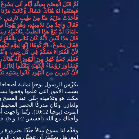
ثُمَّ قَبْلَ الْفِصْحِ بِسِتَّةِ أَيَّامٍ أَتَى يَسُوع
فَصَنَعُوا لَهُ هُنَاكَ عَشَاءً
.
وَكَانَتْ مَرْثَا ت
فَأَخَذَتْ مَرْيَمُ مَنًا مِنْ طِيبِ نَارِدِينٍ خَ
فَقَالَ وَاحِدٌ مِنْ تَلاَمِيذِهِ، وَهُوَ يَهُوذَا س
«
لِمَاذَا لَمْ يُبَعْ هذَا الطِّيبُ بِثَلاَثَمِئَةِ دِين
قَالَ هذَا لَيْسَ لأَنَّهُ كَانَ يُبَالِي بِالْفُقَرَ
فَقَالَ يَسُوعُ
:«
اتْرُكُوهَا
!
إِنَّهَا لِيَوْمِ تَك
لأَنَّ الْفُقَرَاءَ مَعَكُمْ فِي كُلِّ حِينٍ، وَأَم
فَعَلِمَ جَمْعٌ كَثِيرٌ مِنَ الْيَهُودِ أَنَّهُ هُنَا
فَتَشَاوَرَ رُؤَسَاءُ الْكَهَنَةِ لِيَقْتُلُوا لِعَازَرَ أ
لأَنَّ كَثِيرِينَ مِنَ الْيَهُودِ كَانُوا بِسَبَبِهِ يَ
يكرِّس الرسول يوحنا ثمانية أصحاح
بسبب الأمور التي علَّمها وفعله
ا
يسوع
مكث هو وتلاميذه حتَّى عيد الفضح بستّ
ولعازر
.
وكان مدركًا الخطر المحيط بل
الموت
(
يوحنا
10:12).
ربَّما واجهت 
وأحياك مع الله
(
أفسس
1:2
و
5).
فا
وقدَّم لنا يسوع مثالاً جيِّدًا لضرورة
إليه
.
هل يمكنك أن تتخيَّل مدى الر