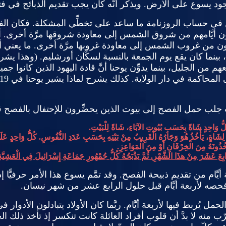
جود يسوع على الأرض
.
ويذكر أنَّه كان يجب تقديم الذبائح في فت
ين في حساب الروزنامة ما ساعد على تخطِّي المشكلة
.
فكان الف
بون أيَّامهم من شروق الشمس إلى معاودة شروقها مرَّة أخرى
.
أ
ون من غروب الشمس إلى معاودة غروبها مرَّة أخرى
.
ما يعني أ
 بينما كان يقع يوم الجمعة بالنسبة لسكَّان أورشليم
. (
وهذا يشرح
عهم من الجليل، بينما يدوِّن يوحنا أنَّ قادة اليهود الذين كانوا جم
 المحاكمة في دار الولاية
.
كذلك يشرح لماذا يشير يوحنا في
:19
جب جلب حمل الفصح إلى بيوت الذين يحضِّرون للإحتفال بالفصح قب
لُّ وَاحِدٍ شَاةً بِحَسَبِ بُيُوتِ الآبَاءِ، شَاةً لِلْبَيْتِ
.
لِشَاةٍ، يَأْخُذُ هُوَ وَجَارُهُ الْقَرِيبُ مِنْ بَيْتِهِ بِحَسَبِ عَدَدِ النُّفُوسِ
.
كُلُّ وَاحِدٍ عَل
خُذُونَهُ مِنَ الْخِرْفَانِ أَوْ مِنَ الْمَوَاعِزِ
.
َّابِعَ عَشَرَ مِنْ هذَا الشَّهْرِ
.
ثُمَّ يَذْبَحُهُ كُلُّ جُمْهُورِ جَمَاعَةِ إِسْرَائِيلَ فِي الْعَشِيَّة
َّام من تقديم ذبيحة الفصح
.
وقد تمَّم يسوع هذا الأمر حرفيًّا 
 فحصه لأربعة أيَّام قبل حلول الرابع عشر من شهر نيسان
.
لحمل يُربط فيها لأربعة أيَّام
.
ربَّما كان الأولاد يتبادلون الأدوار
رّب منه لا بدَّ أن قلوب أفراد العائلة كانت تنكسر إذ تأخذ ذل