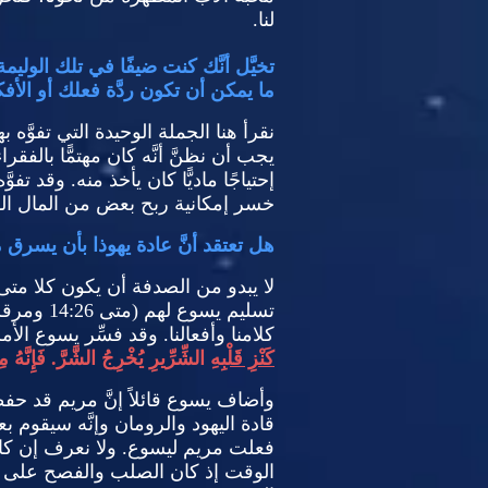
لنا
.
تخيَّل أنَّك كنت ضيفًا في تلك الو
ما يمكن أن تكون ردَّة فعلك أو الأ
نقرأ هنا الجملة الوحيدة التي تفوَّه 
يجب أن نظنَّ أنَّه كان مهتمًّا بالفق
إحتياجًا ماديًّا كان يأخذ منه
.
وقد تفوّ
خسر إمكانية ربح بعض من المال ال
هل تعتقد أنَّ عادة يهوذا بأن يسرق
لا يبدو من الصدفة أن يكون كلا متى
تسليم يسوع لهم
(
متى
14:26
ومرق
كلامنا وأفعالنا
.
وقد فسِّر يسوع الأم
كَنْزِ قَلْبِهِ
الشِّرِّيرِ يُخْرِجُ الشَّرَّ
.
فَإِنَّهُ 
وأضاف يسوع قائلاً إنَّ مريم قد حف
قادة اليهود والرومان وإنَّه سيقوم بعد ث
فعلت مريم ليسوع
.
ولا نعرف إن كا
الوقت إذ كان الصلب والفصح على 