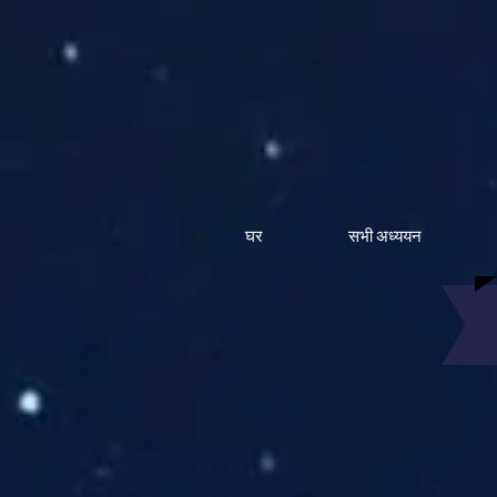
घर
सभी अध्ययन