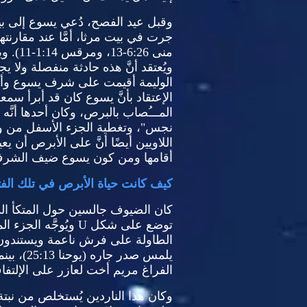
وقبل عيد الفصح، دُعي يسوع إلى بي
جرت في بيت مرثا، أمَّا عند مقارنتها
منى
6:26-13
، ومرقس
1:14-11).
وي
ويُعتقد أنَّ هذه حادثة منفصلة ولا
الوليمة أقيمت على شرف يسوع وأنَّ ل
الإعتقاد بأنَّ يسوع كان قد أبرأ سمع
المـــُصاب بالبرص، وكان أحدها أنّ
نجس
"
، وتغطية الجزء الأسفل من و
اللاويين أيضًا أنَّ على الأبرص أن ي
أقامها ومن كون يسوع ضيف الشر
كيف كانت حياة الأبرص في تلك الفت
كان الضيوف جالسين حول المتكأ ا
توضع على شكل
U
ويُوجَّه الجزء 
الطاولة على فرش ناعمة ويستندون على
يلمس صدر جاره
(
يوحنا
25:13)
، بين
الفراغ مريم أخت لعازر على الإلتف
وكان هذا الناردين يُستخلص من نبتة