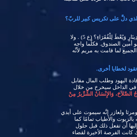
لذي دلَّ على تكريس كبير للربّ؟
دِينَارٍ وَيُعْطَ لِلْفُقَرَاءِ؟
(
ع
5)
.
ولا
 هو أمين الصندوق
.
فكلَّما واجه
جميع لما قامت به مريم لأنَّه
تقود لخطايا أخرى
.
ادة اليهود وطلب المال مقابل
ن ما في الداخل سيخرخ من خلال
ُ الصَّلاَحَ، وَالإِنْسَانُ الشِّرِّيرُ مِنْ
مرثا ولعازر إنَّه سيموت على أيدي
لزيوت والأطياب تمامًا كما
ليها أن تفعل ذلك قبل حلول
تلك كانت الفرصة الأخيرة لقضاء