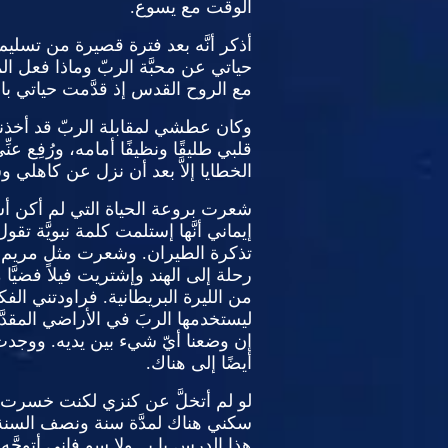
الوقت مع يسوع
.
أذكر أنَّه بعد فترة قصيرة من تسليم
حياتي عن محبَّة الربّ وماذا فعل ا
مع الروح القدس إذ قدَّمت حياتي با
وكان عطشي لمقابلة الربّ قد أخذني
قلبي طليقًا ونظيفًا أمامه، ورُفِع عن
الخطايا إلاَّ بعد أن نزل عن كاهلي وش
شعرت بروعة الحياة التي لم أكن أ
إيماني أنَّها إستلمت كلمة نبويَّة تق
تذكرة الطيران
.
وشعرت مثل مريم أنَّ
رحلة إلى الهند وإشتريت فيلاً فضيَّا مر
من الليرة البريطانية
.
فراودتني الفكر
ليستخدمها الربَ في الأراضي المقدّ
إن وضعنا أيّ شيء بين يديه
.
ووجدت 
أيضًا إلى هناك
.
لو لم أتخلَّ عن كنزي لكنت خسرت 
سكني هناك لمدَّة سنة ونصف السنة
هذا الدرس يا ﭘـــولا سو فإني أتوجَّه