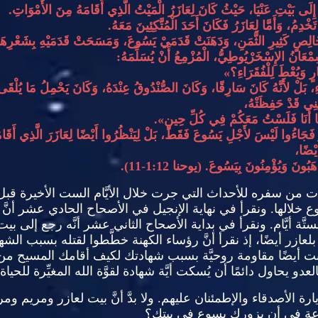
ُ إِلَى بَيْتِ عَنْيَا، حَيْثُ كَانَ لِعَازَرُ الْمَيْتُ الَّذِي أَقَامَهُ مِنَ الأَمْوَاتِ
.
َخْدِمُ، وَأَمَّا لِعَازَرُ فَكَانَ أَحَدَ الْمُتَّكِئِينَ مَعَهُ
.
الِصٍ كَثِيرِ الثَّمَنِ، وَدَهَنَتْ قَدَمَيْ يَسُوعَ، وَمَسَحَتْ قَدَمَيْهِ بِشَعْرِهَا، 
ِمْعَانُ الإِسْخَرْيُوطِيُّ، الْمُزْمِعُ أَنْ يُسَلِّمَهُ
:
َارٍ وَيُعْطَ لِلْفُقَرَاءِ؟
»
اءِ، بَلْ لأَنَّهُ كَانَ سَارِقًا، وَكَانَ الصُّنْدُوقُ عِنْدَهُ، وَكَانَ يَحْمِلُ مَا يُلْقَى
ْفِينِي قَدْ حَفِظَتْهُ،
َّا أَنَا فَلَسْتُ مَعَكُمْ فِي كُلِّ حِينٍ
».
كَ، فَجَاءُوا لَيْسَ لأَجْلِ يَسُوعَ فَقَطْ، بَلْ لِيَنْظُرُوا أَيْضًا لِعَازَرَ الَّذِي أَقَ
َيْضًا،
ذْهَبُونَ وَيُؤْمِنُونَ بِيَسُوعَ
. (
يوحنا
1:12-11).
ات من سفره للأحداث التي جرت خلال الأيَّام الست الأخيرة قب
 خلالها
.
ونقرأ في نهاية الإنجيل في الأصحاح الحادي عشر أنّ
َة أيَّام
.
ونقرأ في بداية الأصحاح الثاني عشر أنَّه رجع إلى ب
عازر أيضًا، إذ نقرأ أنَّ رؤساء الكهنة خطَّطوا لقتله بسبب الشه
أنت أيضًا مقاومة روحيَّة بسبب شهادتك لكيف أقامك المسيح م
لعدو يحاول دائمًا أن يُسكت أيَّة شهادة لقوَّة الله المغيِّرة للحياة
 زيارة الأصدقاء والإطمئنان عليهم
.
ولا بدَّ أنَّ بيت لعازر ومريم و
وعة في أن يزورك يسوع في بيتك؟