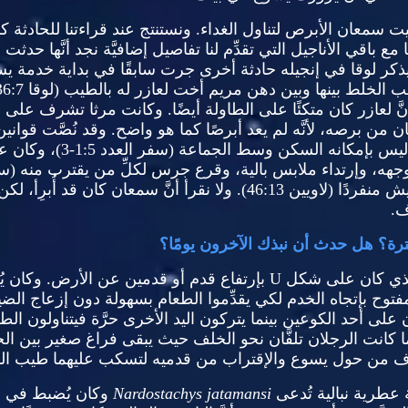
ت سمعان الأبرص لتناول الغداء
.
ونستنتج عند قراءتنا للحادثة كم
 مع باقي الأناجيل التي تقدِّم لنا تفاصيل إضافيَّة نجد أنَّها 
ذكر لوقا في إنجيله حادثة أخرى جرت سابقًا في بداية خدمة ي
 يجب الخلط بينها وبين دهن مريم أخت لعازر له بالطيب
(
لوقا
6:7-50).
عازر كان متكئًا على الطاولة أيضًا
.
وكانت مرثا تشرف على 
ان من برصه، لأنَّه لم يعد أبرصًا كما هو واضح
.
وقد نُصَّت قواني
َه ليس بإمكانه السكن وسط الجماعة
(
سفر العدد
1:5-3)
، وكان ع
جهه، وإرتداء ملابس بالية، وقرع جرس لكلِّ من يقترب منه
(
سف
عيش منفردًا
(
لاويين
46:13).
ولا نقرأ أنَّ سمعان كان قد أُبرِأ، ل
ف
.
رة؟ هل حدث أن نبذك الآخرون يومًا؟
لذي كان على شكل
U
بإرتفاع قدم أو قدمين عن الأرض
.
وكان ي
المفتوح بإتجاه الخدم لكي يقدِّموا الطعام بسهولة دون إزعاج ال
 أحد الكوعين بينما يتركون اليد الأخرى حرَّة فيتناولون الطع
ما كانت الرجلان تلفَّان نحو الخلف حيث يبقى فراغ صغير بين ال
اف من حول يسوع والإقتراب من قدميه لتسكب عليهما طيب النار
 عطرية نبالية تُدعى
Nardostachys jatamansi
وكان يُضبط في جر