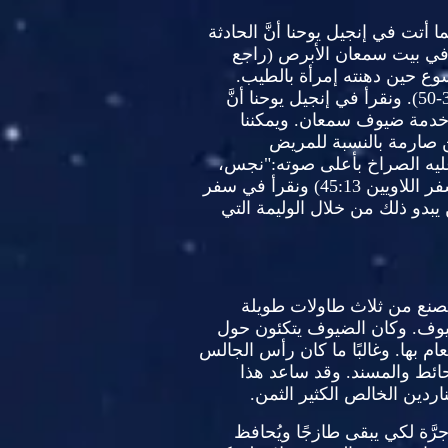
ا أتت في إنجيل يوحنا أنَّ الحادثة
حدثت في بيت سمعان الأبرص
(
راجع
سوع حين دهنته إمرأة بالطيب
.
3
ونقرأ في إنجيل يوحنا أنَّ
خدمة ضيوف سمعان
.
ويمكننا
ن صارمة بالنسبة للمريض
ليه الصراخ بأعلى صوته
:"
نجس،
ر اللاويين
45:13)
ونقرأ في سفر
كن يبدو ذلك من خلال الوليمة التي
ُصنع من ثلاث طاولات طويلة
ضيوف
.
وكان الضيوف يتكئون حول
ام بها
.
وغالبًا ما كان رأس الجالس
حائط والمسند
.
وقد ساعد هذا
دين الخالص الكثير الثمن
.
َّة لكي يبقى طازجًا ويُحافظ