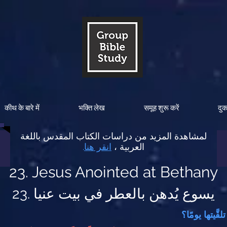
कीथ के बारे में
भक्ति लेख
समूह शुरू करें
दु
لمشاهدة المزيد من دراسات الكتاب المقدس باللغة
العربية ،
انقر هنا
.
23. Jesus Anointed at Bethany
23. يسوع يُدهن بالعطر في بيت عنيا
قَّيتها يومًا؟