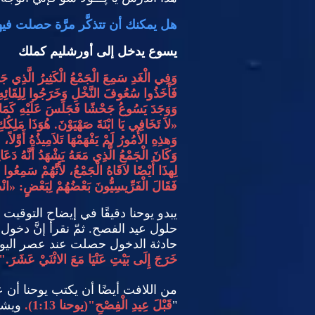
هل يمكنك أن تتذكَّر مرَّة حصلت في
يسوع يدخل إلى أورشليم كملك
وَفِي الْغَدِ سَمِعَ الْجَمْعُ الْكَثِيرُ الَّذِي جَ
فَأَخَذُوا سُعُوفَ النَّخْلِ وَخَرَجُوا لِلِقَائِه
وَوَجَدَ يَسُوعُ جَحْشًا فَجَلَسَ عَلَيْهِ كَمَا
«
لاَ تَخَافِي يَا ابْنَةَ صَهْيَوْنَ
.
هُوَذَا مَلِكُ
وَهذِهِ الأُمُورُ لَمْ يَفْهَمْهَا تَلاَمِيذُهُ أَوَّلاً
وَكَانَ الْجَمْعُ الَّذِي مَعَهُ يَشْهَدُ أَنَّهُ دَعَا
لِهذَا أَيْضًا لاَقَاهُ الْجَمْعُ، لأَنَّهُمْ سَمِعُوا أ
فَقَالَ الْفَرِّيسِيُّونَ بَعْضُهُمْ لِبَعْضٍ
: «
انْ
يبدو يوحنا دقيقًا في إيضاح التوقي
حلول عيد الفصح
.
ثمّ نقرأ إنَّ دخ
حادثة الدخول حصلت عند عصر اليوم
خَرَجَ إِلَى بَيْتِ عَنْيَا مَعَ الاثْنَيْ عَشَرَ
 (
من اللافت أيضًا أن يكتب يوحنا أن
"
قَبْلَ عِيدِ الْفِصْحِ
"(
يوحنا
1:13).
ويش