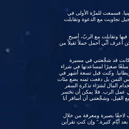
يا
.
فسمعت للمرَّة الأولى في
جيل تجاوبت مع الدعوة وتقابلت
يها وتقابلت مع الربّ، أصبح
ن أعرف أنِّي أحمل حملاً ثقيلاً من
كانت قد شجَّعتني في مسيرة
ا مبلغًا صغيرًا لمساعدتها في شراء
طانيا
.
وكنت قبل تسعة أشهر في
 الثمن بل دفعت ثمنه بضع مئات
ستخدام المال لشراء تذكرة السفر
ي عمل الرب
.
فلا يمكن أن نخسر
الفيل، وشجَّعتني أن أسافر أنا
لاحقًا بصيرة ومعرفة من خلال
د أيَّام كثيرة
."
وإن كنتِ تقرأين