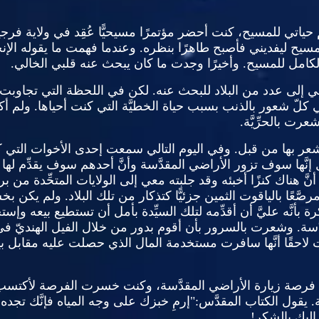
 حياتي للمسيح، كنت أحضر مؤتمرًا مسيحيًّا عُقِد في ولاية فرجين
لمسيح ليفديني فأصبح طاهرًا بنظره
.
وعندما فهمت ما يقوله الإن
لكامل للمسيح
.
وأخيرًا وجدت ما كان يبحث عنه قلبي الخالي
.
 إلى عدد من البلاد للبحث عنه
.
لكن في اللحظة التي تجاوبت ف
ِّي كلّ شعور بالذنب بسبب حياة الخطيَّة التي كنت أحياها
.
ولم أك
عرت بالحرِّيَّة
.
شعر بها من قبل
.
وفي اليوم التالي سمعت إحدى الأخوات التي 
ول إنَّها سوف تزور الأراضي المقدَّسة وأنَّ أحدهم سوف يقدِّم له
 هناك كنزًا أخبئه وقد جلبته معي إلى الولايات المتحِّدة من بري
صَّعًا بالياقوت الثمين جزئيًّا كتذكار من تلك البلاد
.
ولم يكن بخس
ة بأنَّه عليَّ أن أقدِّمه لتلك السيِّدة بأمل أن تستطيع بيعه وإ
َسة
.
وشعرت بالسرور بأن أقوم بدور من خلال الفيل الهنديّ ف
لاحقًا أنَّها سافرت مستخدمة المال الذي حصلت عليه مقابل بيع 
فرصة زيارة الأراضي المقدَّسة، وكنت خسرت الفرصة لأكتسب 
.
يقول الكتاب المقدَّس
:"
إرمِ خبزك على وجه المياه فإنَّك تجده بع
 إليك بالشكر
!