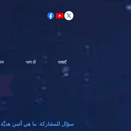
कान
भाग लें
भाषाएँ
سؤال للمشاركة
:
ما هي أثمن هديَّة تل