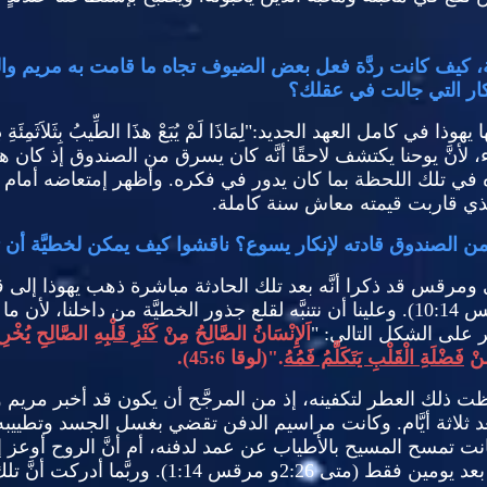
ليمة، كيف كانت ردَّة فعل بعض الضيوف تجاه ما قامت به مريم وا
فكار التي جالت في عقلك؟
بها يهوذا في كامل العهد الجديد
:"
لِمَاذَا لَمْ يُبَعْ هذَا الطِّيبُ بِثَلاَثَمِئَةِ 
راء، لأنَّ يوحنا يكتشف لاحقًا أنَّه كان يسرق من الصندوق إذ كان
َه في تلك اللحظة بما كان يدور في فكره
.
وأظهر إمتعاضه أمام ال
ذي قاربت قيمته معاش سنة كاملة
.
 من الصندوق قادته لإنكار يسوع؟ ناقشوا كيف يمكن لخطيَّة أن 
 ومرقس قد ذكرا أنَّه بعد تلك الحادثة مباشرة ذهب يهوذا إلى ق
س
10:14).
وعلينا أن نتنبَّه لقلع جذور الخطيَّة من داخلنا، لأ
ر على الشكل التالي
: "
اَلإِنْسَانُ الصَّالِحُ مِنْ
كَنْزِ قَلْبِهِ
الصَّالِحِ يُخْرِج
مِنْ
فَضْلَةِ الْقَلْبِ يَتَكَلَّمُ فَمُهُ
."(
لوقا
45:6).
ظت ذلك العطر لتكفينه، إذ من المرجَّح أن يكون قد أخبر مريم و
لاثة أيَّام
.
وكانت مراسيم الدفن تقضي بغسل الجسد وتطييبه با
نت تمسح المسيح بالأطياب عن عمد لدفنه، أم أنَّ الروح أوعز إ
بعد يومين فقط
(
متى
2:26
و مرقس
1:14).
وربَّما أدركت أنَّ 