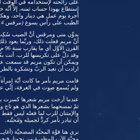
على رائحته لإستخدامه في الوقت الم
إستطاع يهوذا حساب ثمنه، إلاَّ أنَّه 
أجرة يوم عمل هي دينار واحد، وهك
الطيب على رأس يسوع
(
مرقس
4).
يدوِّن متى ومرقس أنَّ الصيب سُكِب
أنَّ مريم فعلت ذلك، وربَّما يعود ذلك
القرن الأوَّل أي ما يقارب سنة
96
م،
وقد دلَّ على تكريسها للرب
.
أتت بك
ويمكن أن تكون مريم قد سمعت عن ا
ارادت أن تعبد الربّ وتشكره بالطر
قامت مريم بأمر ما كانت أيَّة إم
ولم يُسمع صوت في الغرفة، إنِّي عل
عندما أرخت مريم شعرها كسرت بذلك 
ثمّ تمسحهما بشعرها الذي هو تاج و
والإمتنان للرب لما فعله ليس فقط 
أن تبادر بأمر كردٍّ لجميله ومحبَّته
.
نرى هنا قوَّة المحبَّة المضحيَّة
(
أغاﭘــ
محبَّة الآب المظهرة من نحونا، فنحن 