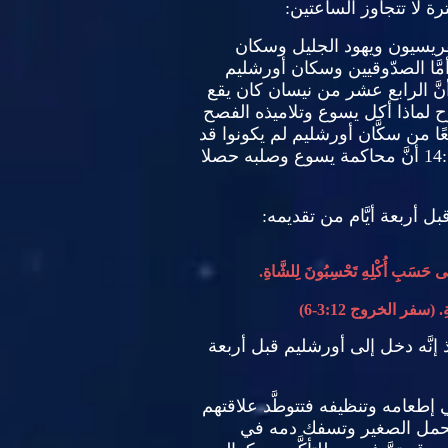
رة لا تتجاوز الساعتين
:
ريسيون ويهود الجليل وسكان
مَّا الصدّوقيين وسكان أورشليم
نَّ الرابع عشر من نيسان كان يقع
 لماذا أكل يسوع وتلاميذه الفصح
يعًا من سكَّان أورشليم لم يكونوا قد
14
أنَّ محاكمة يسوع وصلبه حصلا
ل أربعة أيَّام من تقديمه
:
َى حَسَبِ أُكْلِهِ تَحْسِبُونَ لِلشَّاةِ
.
ِ
. (
سفر الخروج
3:12-6)
إذ إنَّه دخل إلى أورشليم قبل أربعة
 في إطعامه وتنظيفه فتتوطَّد علاقتهم
ك الحمل الصغير وتسفك دمه في