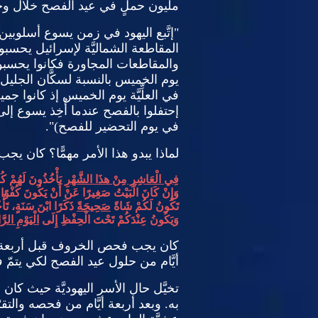
مليون حملٍ في عيد الفصح خلال و
"
إتَّبع اليهود في زمن يسوع أسلوب
المقاطعة الشماليَّة لإسرائيل يحس
والمقاطعات المجاورة فكانوا يحسب
يوم الخميس بالنسبة لسكَّان الجليل،
في العلِّيَّة يوم الخميس إذ كانوا جمي
إحتفلوا بالفصح عندما أُخِذ يسوع إلى
في يوم التحضير للفصح
)".
لماذا يبدو هذا الأمر مهمًّا؟ كان ي
فِي الْعَاشِرِ مِنْ هذَا الشَّهْرِ
يَأْخُذُونَ لَهُمْ كُ
وَإِنْ كَانَ الْبَيْتُ صَغِيرًا عَنْ أَنْ يَكُونَ كُفْوًا 
تَكُونُ لَكُمْ شَاةً
صَحِيحَةً
ذَكَرًا ابْنَ سَنَةٍ، تَأْ
وَيَكُونُ عِنْدَكُمْ تَحْتَ الْحِفْظِ إِلَى
الْيَوْمِ الر
كان يجب فحص الخروف قبل أربعة أي
أيَّام من حلول عيد الفصح لكي يتمّ
تخيَّل حال الأسر اليهوديَّة حيث كان ا
به
.
وبعد أربعة أيَّام من فحصه والتق