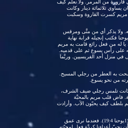
ي قارورة من المرمر
.
ولا نعلم كيف
ان يساوي ثلاثمائة دينار وكانت
مريم كسرت القاروة وسكبت
.
ولا يذكر أي من متَّى ومرقس
ا يوحنا فكتب إنجيله قرابة نهاية
يا له من فعل رائع قامت به مريم
ه على رأس يسوع ثم على قدميه
.
ى في منزل أحد الفريسيين
.
وربَّما
مسحت به العطر من رجلي المسيح
.
هرته من نحو يسوع
.
انت تلمس رجلي ضيف الشرف،
.
فاض قلب مريم بالمحبَّة
هم بلطف كيف يحبّون الآب
.
وأرادت
(
يوحنا
19:4).
فعندما نرى عمق
ن نحبّ أعداءنا كردَّة فعل لمحبّته