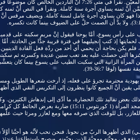
عيَّن
.
نقرأ في متى
7:26
أنَّ الناردين الخالص كان موضوعًا ف
خمَّن أنَّ ثمنه يساوي أجرة سنة كاملة
.
ونقرأ في النص أنَّ ثمنه ك
ذا فهو كان يساوي أجرة عامل لسنة كاملة
.
ويضيف مرقس أنَّ 
3:1
ولا بدَّ أن الصمت حلَّ على الضيوف بينما كانت تكسره
.
 على رأس يسوع، أمَّا يوحنا فيقول إنَّ مريم سكبته على قدميه
 لحمايتها إذ كتب إنجيليهما في فترة قريبة جدًّا من الحادثة
.
أمَّ
 فلم يكن بحاجة أن يحمي أي أحد من ردَّة فعل القادة الدينيين
.
نزها التي حصلت عليه بعد تعب سنين عديدة وكسرته ثم سكبت
لمرأة الزانية التي سكبت الطيب على يسوع بينما كان يتعشَّ
يقة نفسها
(
لوقا
36:7-39).
رأة يهودية محترمة تجرؤ على فعله، إذ أرخت شعرها الطويل و
ى يقين أنَّ الجميع كانوا ينظرون إلى التكريس النقي الذي أظ
بعض تقاليد تلك الحضارة، ما أدَّى إلى إندهاش الكثيرين
.
وك
مجد المرأة
(1
كورنثوس
15:11)
ضاربة بعرض الحائط كل كرامة
للعازر، بل للوقت الذي صرفه معها ومع لعازر ومرثا حيث علَّم
ـي
)
الذي أظهرها الربّ من نحونا
.
فنحن نحب لأنَّه هو أحبَّنا أوَّلاً
1
نقع في محبَّته ومحبَّة الذين يحبّونه
.
ويصبح بإستطاعتنا عندئذٍ أ