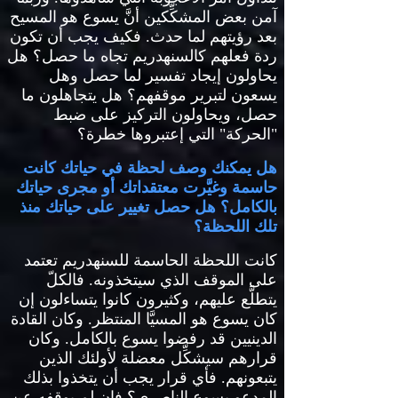
آمن بعض المشكِّكين أنَّ يسوع هو المسيح
بعد رؤيتهم لما حدث
.
فكيف يجب أن تكون
ردة فعلهم كالسنهدريم تجاه ما حصل؟ هل
يحاولون إيجاد تفسير لما حصل وهل
يسعون لتبرير موقفهم؟ هل يتجاهلون ما
حصل، ويحاولون التركيز على ضبط
"
الحركة
"
التي إعتبروها خطرة؟
هل يمكنك وصف لحظة في حياتك كانت
حاسمة وغيَّرت معتقداتك أو مجرى حياتك
بالكامل؟ هل حصل تغيير على حياتك منذ
تلك اللحظة؟
كانت
اللحظة الحاسمة للسنهدريم تعتمد
على الموقف الذي سيتخذونه
.
فالكلّ
يتطلَّع عليهم، وكثيرون كانوا يتساءلون إن
كان يسوع هو المسيَّا المنتظر
.
وكان القادة
الدينيين قد رفضوا يسوع بالكامل
.
وكان
قرارهم سيشكِّل معضلة لأولئك الذين
يتبعونهم
.
فأي قرار يجب أن يتخذوا بذلك
المدعو يسوع الناصري؟ فإن لم يوقفه عن