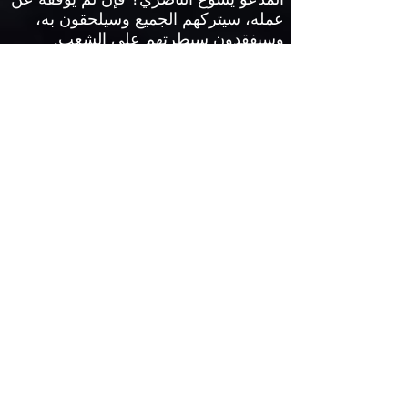
عمله، سيتركهم الجميع وسيلحقون به،
وسيفقدون سيطرتهم على الشعب
.
وسيخسرون حياة الرخاء الذين إعتادوا
عليها والسلّم الإجتماعي الذي بنوه والذي
يعتمدون عليه في حياتهم الإجتماعيَّة
.
ونرى
هنا مجدَّدًا شخص يسوع يفرض على الناس
إتخاذ القرار الذي سيؤثِّر على مصيرهم
الأبدي
.
وقد أثَّر رئيس الكهنة قيافا بالشعب
لدرجة أنَّهم إختاروا أن يموت يسوع بدل أن
يروا الإنقسام يحدث بين اليهود ممَّا يدع
الرومان يسحبون السلطة من أيدي
السنهدريم
.
وشعروا أنَّ القرار الذي
يتخذون سوف يؤثِّر على ديمومتهم، وأرادوا
ما هو الأفضل للمجتمع اليهودي
.
وَلَمْ يَقُلْ هذَا مِنْ نَفْسِهِ، بَلْ إِذْ كَانَ رَئِيسًا
لِلْكَهَنَةِ فِي تِلْكَ السَّنَةِ، تَنَبَّأَ أَنَّ يَسُوعَ مُزْمِعٌ
أَنْ يَمُوتَ عَنِ الأُمَّةِ، وَلَيْسَ عَنِ الأُمَّةِ فَقَطْ،
بَلْ لِيَجْمَعَ أَبْنَاءَ اللهِ الْمُتَفَرِّقِينَ إِلَى وَاحِدٍ
.
(
يوحنا
51:11-52).