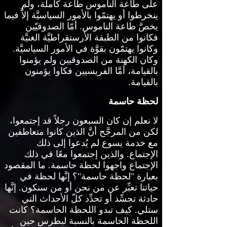
على طاعة الناموس طاعة كاملة، ولم
ينخرطوا أو يهتمّوا بالأمور السياسيَّة إلاَّ فيما
يخصَّ طاعة الناموس
.
أمّا الصدوقيّين
فكانوا من الطبقة الأرستقراطيَّة الغنيَّة
وكانوا يهتمّون بقوَّة في الأمور السياسيَّة
.
وكان الكهنة من الصدوقيين ولم يؤمنوا
بالقيامة، أمَّا الفريسيين فكاوا يؤمنون
بالقيامة
.
لحظة حاسمة
لا نعلم
إن كان السبعون رجلاً قد إجتمعوا،
لكن من المرجَّح أنَّ الذين كانوا متعاطفين
مع خدمة يسوع لم يُدعوا إلى ذلك
الإجتماع
.
والذين إجتمعوا معًا في ذلك
الإجتماع واجهوا لحظة حاسمة
.
ما المقصود
بعبارة
"
لحظة حاسمة
"
؟ إنَّها لحظة في
حياتنا تعبِّر عن من نحن أو من سنكون
.
إنَّها
حادثة تجسِّد أو تحدِّد كلّ الأحداث التي
ستلي
.
كيف تبدو اللحظة الحاسمة؟ كانت
اللحظة الحاسمة بالنسبة لبطرس حين