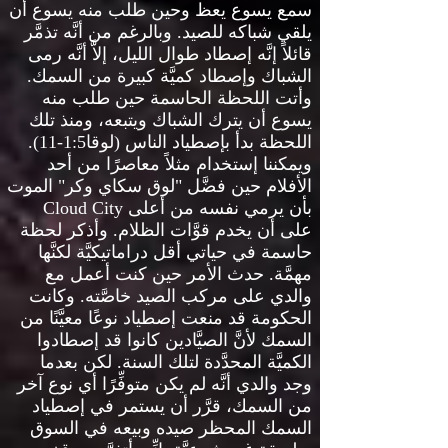
سمع يسوع يعظ وحين طلب منه يسوع أن
يلقي شباكه للصيد
.
وبالرغم من أنَّه تذمَّر
قائلاً إنَّه إصطاد طوال الليل، إلاَّ أنَّه رمى
الشباك وإصطاد كميَّة كبيرة من السمك
.
وأتت اللحظة الحاسمة حين طلب منه
يسوع أن يترك الشباك ويتبعه، ومنذ تلك
اللحظة بدأ بإصطياد الناس
(
لوقا
1:5-11).
ويمكننا إستخدام مثلاً معاصرًا من أحد
الأفلام حين فضَّل
"
لوق سكاي وكر
"
الموت
بأن يرمي نفسه من أعلى
Cloud City
على أن يخدم قوَّات الظلام
.
وأذكر لحظة
حاسمة في حياتي أقل دراماتيكيَّة لكنَّها
مهمَّة
.
حدث الأمر حين كنت أعمل مع
والدي على مركب الصيد خاصَّته
.
وكانت
الحكومة قد منعت إصطياد نوعًا معيَّنًا من
السمك لأنَّ الصيَّادين كانوا قد إصطادوا
الكميَّة المحدَّدة لتلك السنة
.
لكن بعدما
وجد والدي أنَّه لم يكن متوفِّرًا أي نوع آخر
من السمك، قرَّر أن يستمر في إصطياد
السمك المحظر صيده وبيعه في السوق