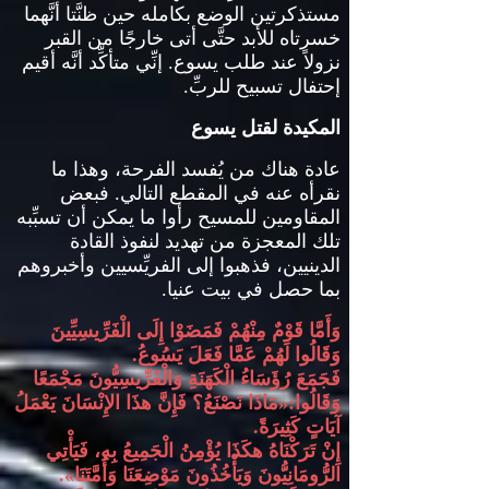
مستذكرتين الوضع بكامله حين ظنَّتا أنَّهما
خسرتاه للأبد حتَّى أتى خارجًا من القبر
نزولاً عند طلب يسوع
.
إنِّي متأكِّد أنَّه أقيم
إحتفال تسبيح للربِّ
.
المكيدة لقتل يسوع
عادة هناك من يُفسد
الفرحة، وهذا ما
نقرأه عنه في المقطع التالي
.
فبعض
المقاومين للمسيح رأوا ما يمكن أن تسبِّبه
تلك المعجزة من تهديد لنفوذ القادة
الدينيين، فذهبوا إلى الفريِّسيين وأخبروهم
بما حصل في بيت عنيا
.
وَأَمَّا قَوْمٌ مِنْهُمْ فَمَضَوْا إِلَى الْفَرِّيسِيِّينَ
وَقَالُوا لَهُمْ عَمَّا فَعَلَ يَسُوعُ
.
فَجَمَعَ رُؤَسَاءُ الْكَهَنَةِ وَالْفَرِّيسِيُّونَ مَجْمَعًا
وَقَالُوا
:«
مَاذَا نَصْنَعُ؟ فَإِنَّ هذَا الإِنْسَانَ يَعْمَلُ
آيَاتٍ كَثِيرَةً
.
إِنْ تَرَكْنَاهُ هكَذَا يُؤْمِنُ الْجَمِيعُ بِهِ، فَيَأْتِي
الرُّومَانِيُّونَ وَيَأْخُذُونَ مَوْضِعَنَا وَأُمَّتَنَا
».