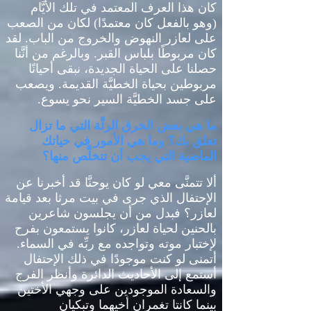
كان هذا العرف المعتمد في تلك الأيَّام
(
وهو بالفعل كان معتمدًا
)
لكان من الصعب
على لعازر النهوض والخروج من الباب
.
لقد
كان مربوطًا بلباس القبر
.
وبالرغم من أنَّنا
حصلنا على الحياة الجديدة، نبقى أحيانًا
مربوطين بحياة الخطيَّة القديمة
.
ويصعب
على جسد الخطيَّة السير نحو يسوع
.
ما هي بعض الخرق الرثَّة التي ما تزال
تعلق بك؟ وما هي الأمور في حياتك
الماضية التي يجب أن تتخلَّص منها؟
ألا تتمنَّى معي لو كان يوحنَّا قد أخبرنا عن
الإحتفال الذي جرى في بيت مرثا بعد قيامة
لعازر؟ فبدل من أن يجلسون شاعرين
بالحنين لحياة لعازر، كانوا يستمعون بفرح
لإختبار موته وتواجده مع ربِّه في السماء
.
أتمنى لو كنت موجودًا في ذلك الإحتفال
أستمع إلى الأحاديث الدائرة وأنظر الفرج
والسعادة الموجودين على وجهي الأختين
بينما كانتا تغمران أخيهما وتبكيان