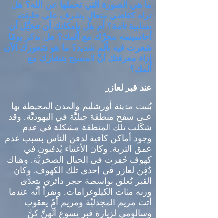
ما هي الصورة التي تحملها عن الله؟ هل
تراه كقاضي متعالٍ يشرف على خليقته
بسلبية تامة؟ أم هل بإمكانك أن تتخيَّل أن
أحاسيسه تتحرَّك مع ألمك؟ هل تذكر يومًا
شعرت فيه بألم شديد؟ ما هو شعورك الآن
إزاء معرفتك أنَّ المسيح يتشارك مع
ألمك؟
عند قبر لعازر
بُنيت مدينة أورشليم والمدن المحيطة بها
على سفح منطقة جبليَّة في اليهوديَّة
.
وقد
شكَّلت تلك المنطقة مشكلة في عدم
وجود أماكن كافية لدفن الناس بسبب عدم
عمق التربة
.
وكان الأغنياء يُدفنون في
كهوف حُفِرت في الجبال الصخريَّة
.
وهناك
دُفِن لعازر في إحدى تلك الكهوف
.
وكان
القبر يُغلق بواسطة حجر دائري يتعدَّى
وزنه مئات الكيلوغرامات
.
ونقرأ أنَّه عندما
أتت مريم المجدليَّة ومريم أمّ يعقوب
وسالومي لزيارة قبر يسوع أنَّهنَّ كنَّ