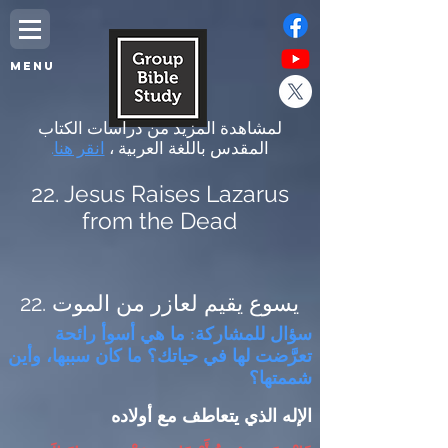
MENU
لمشاهدة المزيد من دراسات الكتاب
المقدس باللغة العربية ،
انقر هنا
.
22. Jesus Raises Lazarus
from the Dead
22. يسوع يقيم لعازر من الموت
سؤال للمشاركة
:
ما هي أسوأ رائحة
تعرَّضت لها في حياتك؟ ما كان سببها، وأين
شممتها؟
الإله الذي يتعاطف مع أولاده