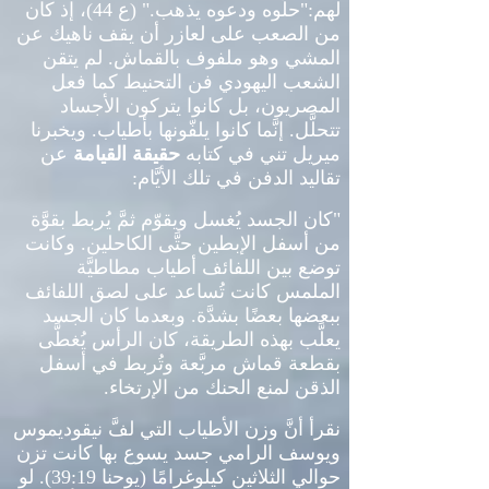
لهم
:"
حلّوه ودعوه يذهب
." (
ع
44)
، إذ كان
من الصعب على لعازر أن يقف ناهيك عن
المشي وهو ملفوف بالقماش
.
لم يتقن
الشعب اليهودي فن التحنيط كما فعل
المصريون، بل كانوا يتركون الأجساد
تتحلَّل
.
إنَّما كانوا يلفّونها بأطياب
.
ويخبرنا
ميريل تني في كتابه
حقيقة القيامة
عن
تقاليد الدفن في تلك الأيَّام
:
"
كان الجسد يُغسل ويقوّم ثمَّ يُربط بقوَّة
من أسفل الإبطين حتَّى الكاحلين
.
وكانت
توضع بين اللفائف أطياب مطاطيَّة
الملمس كانت تُساعد على لصق اللفائف
ببعضها بعضًا بشدَّة
.
وبعدما كان الجسد
يعلَّب بهذه الطريقة، كان الرأس يُغطَّى
بقطعة قماش مربَّعة وتُربط في أسفل
الذقن لمنع الحنك من الإرتخاء
.
نقرأ أنَّ وزن الأطياب التي لفَّ نيقوديموس
ويوسف الرامي جسد يسوع بها كانت تزن
حوالي الثلاثين كيلوغرامًا
(
يوحنا
39:19).
لو