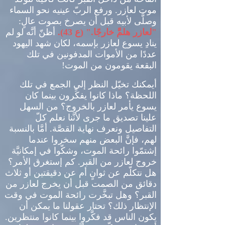
موت لعازر
.
ورفع الربّ عينيه نحو السماء
وصلَّى لأبيه قبل أن يصرخ بصوت عالٍ
:
"
لعازر هلمَّ خارجًا
." (
ع
43).
أظنّ أنَّه لو لم
ينادِ يسوع لعازر بإسمه، لكان شهد اليهود
عددًا من الأموات المدفونين في تلك
البقعة يقومون من الموت
!
أيمكنك تخيّل النظر إلى الجمع في تلك
اللحظة؟ ماذا كانوا يفكِّرون بينما كان
يسوع يأمر لعازر بالخروج؟ من السهل
علينا تصديق ما جرى لأنَّنا نعلم كلّ
التفاصيل ونعرف نهاية القصَّة
.
أمَّا بالنسبة
لهم، فإنَّ البعض منهم سخروا عندما
إشتمّوا رائحة الموت، وشكّوا في إمكانيَّة
خروج لعازر من القبر
.
كم إستغرق الأمر؟
هل نتكلّم عن ثوانٍ أم عن دقيقتين أو ثلاث
دقائق من الصمت قبل أن يخرج لعازر من
القبر؟ وهل تبخَّرت رائحة الموت في وقت
الإنتظار ذلك؟ تحتار عقولنا ما يمكن أن
يكون الناس قد فكَّروا بينما كانوا منتظرين
.