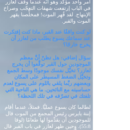
أمر واحد مؤكّد وهو أنَّه عندما وقف لعازر
في الباب إرتفعت شهقات التعجّب وصراخ
الإبتهاج
.
لقد قُهِر الموت
!
فمخلِّصنا يقهر
الموت والقبر
.
لو كنت واقفًا عند القبر، ماذا كنت إفتكرت
عند سماعك يسوع يطلب من لعازر أن
يخرج خارجًا؟
سؤال إضافي
:
هل تظنّ أنَّ معظم
الموجودين حول القبر توقَّعوا أن يخرج
لعازر؟ تخيَّل نفسك موجودًا وسط الجمع
وتخيَّل الضغط المسيطر على المكان
وبعضهم ربَّما يلقي باللوم على يسوع لعدم
حساسيته مع النائحين
.
ما هي الناحية التي
تلفتك في تصرّفه في تلك اللحظة؟
لطالما كان يسوع عمليًّا
.
فمثلاً، عندما أقام
إبنة يايرس رئيس المجمع من الموت قال
للموجودين أن يقدِّموا لها طعامًا
(
لوقا
55:8).
وحين ظهر لعازر في باب القبر قال