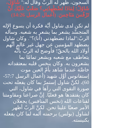
السجون، ظهر له الربّ وقال له
:"
شَاوُلُ،
شَاوُلُ
!
لِمَاذَا تَضْطَهِدُنِي؟ صَعْبٌ عَلَيْكَ أَنْ
تَرْفُسَ مَنَاخِسَ
. (
أعمال الرسل
14:26)
لم تكن لدى شاول أيَّة فكرة أن يسوع الإله
المتجسِّد يشعر بما يشعر به شعبه
.
وسأله
الربّ
:"
لماذا تضطهدني
(
أنا
)
؟
".
وكان شاول
يضطهد المؤمنين عن جهل غير عالمٍ أنَّهم
أولاد الله بالحقّ
!
فأوضح له الربّ بأنَّه
يتعاطف مع شعبه ويشعر تمامًا بما
يشعرون به
.
وكان ينخس قلبه بمعتقداته
خاصَّة عندما شاهد بأمّ العين موت
إستفانوس أوَّل شهيد
(
أعمال الرسل
57:7-
60)
، لكنَّ شاول إستمرّ بما كان يفعله تحت
صورة التقوى التي رآها في شاول، التي
كان يفتقدها هو فعليًا
.
إنَّ صراعنا ومقاومتنا
لقناعات الله
(
نخس المنافس
)
يجعلان
الأمر صعبًا علينا نحن
.
لكنَّ الربّ أظهر
لشاول
(
بولس
)
برحمته ألمه لما كان يفعله
بكنيسته
.