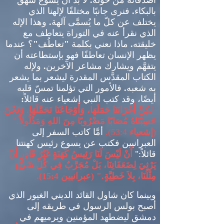
أصدقائه من حوله
.
لا بدَّ أن يسوع شهق
بالبكاء
.
فنرى جانبًا مختلفًا لإلهنا الذي
يختلف عن كلّ ما يُسمَّى آلهة
.
وهذا الإله
الذي نقرأ عنه في التوراة يتعاطف مع
خليقته
.
ماذا نعني بكلمة
"
تعاطُف
"
؟ عندما
يظهر الإنسان تعاطفًا فهو بإستطاعته أن
يتفهَّم ويشارك مشاعر الآخرين
.
ولإله
الكتاب المقدَّس المقدرة ليشعر بما يشعر
به شعبه
.
فالأمور التي تؤلمنا تمسّ قلبه
أيضًا، وقد كتب النبي إشعياء عنه قائلاً
:
"
لكِنَّ أَحْزَانَنَا حَمَلَهَا، وَأَوْجَاعَنَا تَحَمَّلَهَا
.
وَنَحْنُ
حَسِبْنَاهُ مُصَابًا مَضْرُوبًا مِنَ اللهِ وَمَذْلُولاً
."
(
إشعياء
53:4).
أمَّا
كاتب السفر إلى
العبرانيين فكتب عن يسوع رئيس كهنتنا
قائلاً
:"
أَنْ لَيْسَ لَنَا رَئِيسُ كَهَنَةٍ غَيْرُ قَادِرٍ أَنْ
يَرْثِيَ
لِضَعَفَاتِنَا، بَلْ مُجَرَّبٌ فِي كُلِّ شَيْءٍ
مِثْلُنَا، بِلاَ خَطِيَّةٍ
." (
عبرانيين
15:4).
وبينما كان شاول القائد الديني الغيور
الذي
أصبح بولس الرسول في طريقه إلى
دمشق ليضطهد المؤمنين ويرميهم في