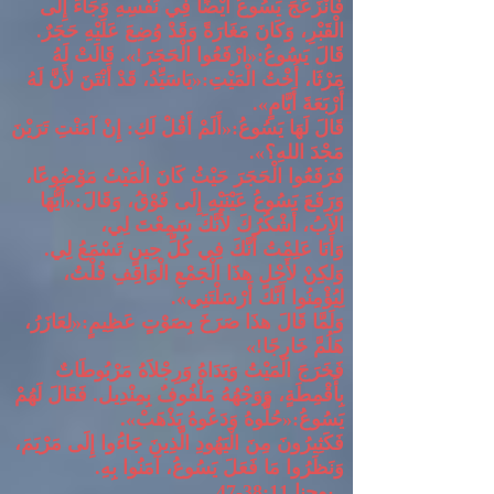
فَانْزَعَجَ يَسُوعُ أَيْضًا فِي نَفْسِهِ وَجَاءَ إِلَى
الْقَبْرِ، وَكَانَ مَغَارَةً وَقَدْ وُضِعَ عَلَيْهِ حَجَرٌ
.
قَالَ يَسُوعُ
:«
ارْفَعُوا الْحَجَرَ
!».
قَالَتْ لَهُ
مَرْثَا، أُخْتُ الْمَيْتِ
:«
يَاسَيِّدُ، قَدْ أَنْتَنَ لأَنَّ لَهُ
أَرْبَعَةَ أَيَّامٍ
».
قَالَ لَهَا يَسُوعُ
:«
أَلَمْ أَقُلْ لَكِ
:
إِنْ آمَنْتِ تَرَيْنَ
مَجْدَ اللهِ؟
».
فَرَفَعُوا الْحَجَرَ حَيْثُ كَانَ الْمَيْتُ مَوْضُوعًا،
وَرَفَعَ يَسُوعُ عَيْنَيْهِ إِلَى فَوْقُ، وَقَالَ
:«
أَيُّهَا
الآبُ، أَشْكُرُكَ لأَنَّكَ سَمِعْتَ لِي،
وَأَنَا عَلِمْتُ أَنَّكَ فِي كُلِّ حِينٍ تَسْمَعُ لِي
.
وَلكِنْ لأَجْلِ هذَا الْجَمْعِ الْوَاقِفِ قُلْتُ،
لِيُؤْمِنُوا أَنَّكَ أَرْسَلْتَنِي
».
وَلَمَّا قَالَ هذَا صَرَخَ بِصَوْتٍ عَظِيمٍ
:«
لِعَازَرُ،
هَلُمَّ خَارِجًا
!»
فَخَرَجَ الْمَيْتُ وَيَدَاهُ وَرِجْلاَهُ مَرْبُوطَاتٌ
بِأَقْمِطَةٍ، وَوَجْهُهُ مَلْفُوفٌ بِمِنْدِيل
.
فَقَالَ لَهُمْ
يَسُوعُ
:«
حُلُّوهُ وَدَعُوهُ يَذْهَبْ
».
فَكَثِيرُونَ مِنَ الْيَهُودِ الَّذِينَ جَاءُوا إِلَى مَرْيَمَ،
وَنَظَرُوا مَا فَعَلَ يَسُوعُ، آمَنُوا بِهِ
.
.
يوحنا
38:11-47