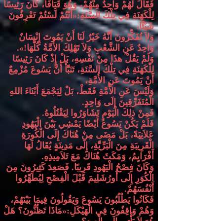
فَقَالَ لَهُمْ وَاحِدٌ مِنْهُمْ، وَهُوَ قَيَافَا، كَانَ رَئِيسًا
لِلْكَهَنَةِ فِي تِلْكَ السَّنَةِ
:«
أَنْتُمْ لَسْتُمْ تَعْرِفُونَ
شَيْئًا،
وَلاَ تُفَكِّرُونَ أَنَّهُ خَيْرٌ لَنَا أَنْ يَمُوتَ إِنْسَانٌ
وَاحِدٌ عَنِ الشَّعْبِ وَلاَ تَهْلِكَ الأُمَّةُ كُلُّهَا
!».
وَلَمْ يَقُلْ هذَا مِنْ نَفْسِهِ، بَلْ إِذْ كَانَ رَئِيسًا
لِلْكَهَنَةِ فِي تِلْكَ السَّنَةِ، تَنَبَّأَ أَنَّ يَسُوعَ مُزْمِعٌ
أَنْ يَمُوتَ عَنِ الأُمَّةِ،
وَلَيْسَ عَنِ الأُمَّةِ فَقَطْ، بَلْ لِيَجْمَعَ أَبْنَاءَ اللهِ
الْمُتَفَرِّقِينَ إِلَى وَاحِدٍ
.
فَمِنْ ذلِكَ الْيَوْمِ تَشَاوَرُوا لِيَقْتُلُوهُ
.
فَلَمْ يَكُنْ يَسُوعُ أَيْضًا يَمْشِي بَيْنَ الْيَهُودِ
عَلاَنِيَةً، بَلْ مَضَى مِنْ هُنَاكَ إِلَى الْكُورَةِ
الْقَرِيبَةِ مِنَ الْبَرِّيَّةِ، إِلَى مَدِينَةٍ يُقَالُ لَهَا
أَفْرَايِمُ، وَمَكَثَ هُنَاكَ مَعَ تَلاَمِيذِهِ
.
وَكَانَ فِصْحُ الْيَهُودِ قَرِيبًا
.
فَصَعِدَ كَثِيرُونَ مِنَ
الْكُوَرِ إِلَى أُورُشَلِيمَ قَبْلَ الْفِصْحِ لِيُطَهِّرُوا
أَنْفُسَهُمْ
.
فَكَانُوا يَطْلُبُونَ يَسُوعَ وَيَقُولُونَ فِيمَا بَيْنَهُمْ،
وَهُمْ وَاقِفُونَ فِي الْهَيْكَلِ
:«
مَاذَا تَظُنُّونَ؟ هَلْ