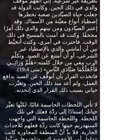
بطريقة غير شرعيَّة
.
إنِّي أتفهَّم موقف
والدي في ذلك الحين
.
وكانت الدولة قد
جعلت حياة الصيَّادين صعبة بحظرها
إصطياد أنواع معيَّنة من الأسماك
.
وقد
إعتبر الصيّادون ومن بينهم والدي ذلك أمرًا
مجحفًا
.
وكنت قد آمنت بالمسيح في ذلك
الوقت
.
فاحترت في أمري، وكنت أتخبَّط
بين أن أماشي والدي بالإصطياد غير
الشرعي، أو أن أمتنع عن الصيد
.
وتكلّم
الرب معي من خلال كلمته
:«
هَلُمَّ وَرَائِــي
فَأَجْعَلُكُمَا صَيَّادَيِ النَّاسِ
» (
متى
19:4).
فاتخذت القرار بأن أتوقَّف عن الصيد بدافع
العمل، ولم أعد منذ ذلك الحين
.
وتغيَّرت
حياتي بسبب ذلك القرار الذي إتخذته
.
لا تأتي اللحظات الحاسمة غالبًا، لكنَّها تغيِّر
حياتك إستنادًا إلى ردَّة فعلك في تلك
اللحظة
.
واللحظة الحاسمة التي واجهت
السنهدريم حينها كانت ردَّة فعلهم للأحداث
الجارية
.
فلا بدَّ أنَّ المنطقة المجاورة كانت
تتداول أمر الأعجوبة التي شاهدوها
.
وربَّما