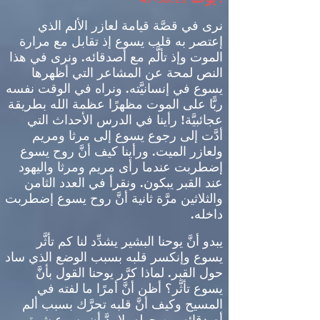
نرى في قصَّة قيامة لعازر الألم الذي
إعتصر به قلب يسوع إذ تقابل مع مرارة
الموت وإذ تألَّم مع أصدقائه
.
ونرى في هذا
النص لمحة عن المشاعر التي أظهرها
يسوع في إنسانيَّته
.
ونراه في الوقت نفسه
ربًّا على الموت مظهرًا عظمة الله بطريقة
عجائبيَّة
!
رأينا في الدرس الأحداث التي
أدَّت إلى رجوع يسوع إلى مرثا ومريم
ولعازر الميت
.
ورأينا كيف أنَّ روح يسوع
إضطربت عند
ما
رأى مريم ومرثا واليهود
عند القبر يبكون
.
ونقرأ في العدد الثامن
والثلاثين مرَّة ثانية أنَّ روح يسوع إضطربت
داخله
.
يبدو أنَّ يوحنا البشير يشدِّد لنا كم تأثَّر
يسوع وإنكسر قلبه بسبب الوضع الذي ساد
حول القبر
.
لماذا
كرَّر يوحنا القول بأنَّ
يسوع تأثَّر؟ أظن أنَّ أمرًا ما لفته في
المسيح وكيف أنَّ قلبه تحرَّك بسبب ألم