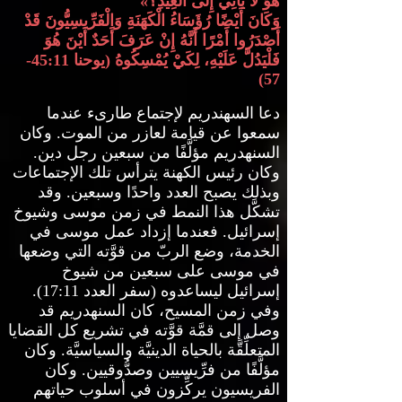
هُوَ لاَ يَأْتِي إِلَى الْعِيدِ؟
»
وَكَانَ أَيْضًا رُؤَسَاءُ الْكَهَنَةِ وَالْفَرِّيسِيُّونَ قَدْ
أَصْدَرُوا أَمْرًا أَنَّهُ إِنْ عَرَفَ أَحَدٌ أَيْنَ هُوَ
فَلْيَدُلَّ عَلَيْهِ، لِكَيْ يُمْسِكُوهُ
(
يوحنا
45:11-
57)
دعا السهندريم لإجتماع طارىء عندما
سمعوا عن قيامة لعازر من الموت
.
وكان
السنهدريم مؤلَّفًا من سبعين رجل دين
.
وكان رئيس الكهنة يترأس تلك الإجتماعات
وبذلك يصبح العدد واحدًا وسبعين
.
وقد
تشكَّل هذا النمط في زمن موسى وشيوخ
إسرائيل
.
فعندما إزداد عمل موسى في
الخدمة، وضع الربّ من قوَّته التي وضعها
في موسى على سبعين من شيوخ
إسرائيل ليساعدوه
(
سفر العدد
17:11).
وفي زمن المسيح، كان السنهدريم قد
وصل إلى قمَّة قوَّته في تشريع كل القضايا
المتعلِّقَّة بالحياة الدينيَّة والسياسيَّة
.
وكان
مؤلَّفًا من فرِّيسيين وصدُّوقيين
.
وكان
الفريسيون يركِّزون في أسلوب حياتهم