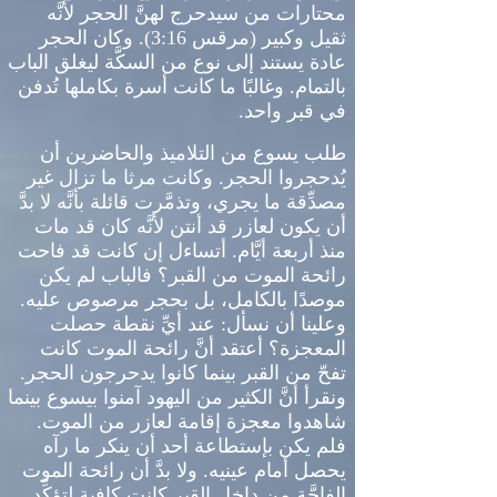
محتارات من سيدحرج لهنَّ الحجر لأنَّه
ثقيل وكبير
(
مرقس
3:16).
وكان الحجر
عادة يستند إلى نوع من السكَّة ليغلق الباب
بالتمام
.
وغالبًا ما كانت أسرة بكاملها تُدفن
في قبر واحد
.
طلب يسوع من التلاميذ والحاضرين أن
يُدحجروا الحجر
.
وكانت مرثا ما تزال غير
مصدِّقة ما يجري، وتذمَّرت قائلة بأنَّه لا بدَّ
أن يكون لعازر قد أنتن لأنَّه كان قد مات
منذ أربعة أيَّام
.
أتساءل إن كانت قد فاحت
رائحة الموت من القبر؟ فالباب لم يكن
موصدًا بالكامل، بل بحجر مرصوص عليه
.
وعلينا أن نسأل
:
عند أيِّ نقطة حصلت
المعجزة؟ أعتقد أنَّ رائحة الموت كانت
تفحّ من القبر بينما كانوا يدحرجون الحجر
.
ونقرأ أنَّ الكثير من اليهود آمنوا بيسوع بينما
شاهدوا معجزة إقامة لعازر من الموت
.
فلم يكن بإستطاعة أحد أن ينكر ما رآه
يحصل أمام عينيه
.
ولا بدَّ أن رائحة الموت
الفاحَّة من داخل القبر كانت كافية لتؤكِّد