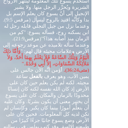
استخدم يسوع تلك المعلومة لينتهر الأرواح
الشريرة ويُحرِّر الرجل منها
.
ولا يشير
الإنجيل إلى أنّ يسوع كان يعلم الإسم بل
بدا وكأنَّه اقتيد بالروح ليسأل
(
مرقس
9:5).
وعندما نزل من جبل التجلِّي قابله رجل له
ابن يسكنه روح، فسأله يسوع
: "
كم من
الزمان منذ أصابه هذا؟
"(
مرقس
21:9).
وعندما سأله تلاميذه عن موعد رجوعه إلى
الأرض وعلامات مجيئه قال لهم
: "
وَأَمَّا ذلِكَ
الْيَوْمُ وَتِلْكَ السَّاعَةُ فَلاَ يَعْلَمُ بِهِمَا أَحَدٌ، وَلاَ
مَلاَئِكَةُ السَّمَاوَاتِ، إِلاَّ أَبِي وَحْدَهُ
."
(
متى
36:24).
أؤمن أنَّه الآن جالس على
يمين الآب، وهو يعرف
بالفعل
ساعة
مجيئه
.
لكنه لم يكن يعلم حين كان على
الأرض إذ كان الله نفسه لكنه كان إنسانًا
محدودًا بالزمان والمكان
.
كان على يسوع
أن يختبر معنى أن يكون بشريًا
.
وكان عليه
أن يتعلَّم أمورًا بينما كان يكبر
.
وكإنسان لم
تكن لديه كل المعلومات
.
فحين كان على
الأرض وضع يسوع جانبًا جزءًا كبيرًا من
طبيعته الإلهية
.
وقد كتب بولس في رسالته