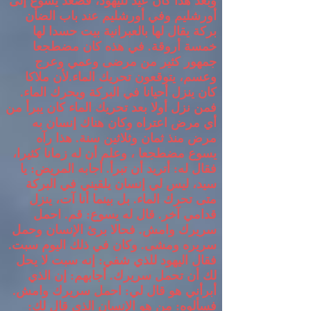
وبعد هذا كان عيد لليهود، فصعد يسوع إلى
أورشليم
وفي أورشليم عند باب الضأن
بركة يقال لها بالعبرانية بيت حسدا لها
خمسة أروقة
.
في هذه كان مضطجعا
جمهور كثير من مرضى وعمي وعرج
وعسم، يتوقعون تحريك الماء
.
لأن ملاكا
كان ينزل أحيانا في البركة ويحرك الماء
.
فمن نزل أولا بعد تحريك الماء كان يبرأ من
أي مرض اعتراه
وكان هناك إنسان به
مرض منذ ثمان وثلاثين سنة
.
هذا رآه
يسوع مضطجعا ، وعلم أن له زمانا كثيرا،
فقال له
:
أتريد أن تبرأ
.
أجابه المريض
:
يا
سيد، ليس لي إنسان يلقيني في البركة
متى تحرك الماء
.
بل بينما أنا آت، ينزل
قدامي آخر
.
قال له يسوع
:
قم
.
احمل
سريرك وامش
.
فحالا برئ الإنسان وحمل
سريره ومشى
.
وكان في ذلك اليوم سبت
.
فقال اليهود للذي شفي
:
إنه سبت لا يحل
لك أن تحمل سريرك
.
أجابهم
:
إن الذي
أبرأني هو قال لي
:
احمل سريرك وامش
.
فسألوه
:
من هو الإنسان الذي قال لك
: