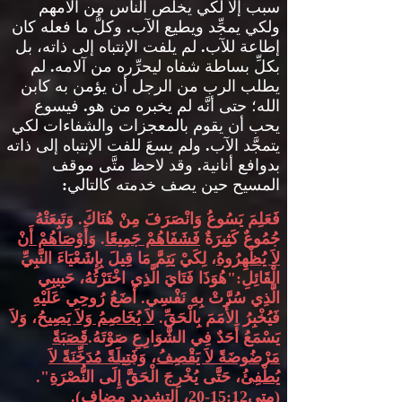
سبب إلاَّ لكي يخلِّص الناس من آلامهم
ولكي يمجِّد ويطيع الآب
.
وكلُّ ما فعله كان
إطاعة للآب
.
لم يلفت الإنتباه إلى ذاته، بل
بكلِّ بساطة شفاه ليحرِّره من آلامه
.
لم
يطلب الرب من الرجل أن يؤمن به كابن
الله؛ حتى أنَّه لم يخبره من هو
.
فيسوع
يحب أن يقوم بالمعجزات والشفاءات لكي
يتمجَّد الآب
.
ولم يسعَ للفت الإنتباه إلى ذاته
بدوافع أنانية
.
وقد لاحظ متَّى موقف
المسيح حين يصف خدمته كالتالي
:
فَعَلِمَ يَسُوعُ وَانْصَرَفَ مِنْ هُنَاكَ
.
وَتَبِعَتْهُ
جُمُوعٌ كَثِيرَةٌ
فَشَفَاهُمْ جَمِيعًا
.
وَأَوْصَاهُمْ أَنْ
لاَ يُظْهِرُوهُ
،
لِكَيْ يَتِمَّ مَا قِيلَ بِإِشَعْيَاءَ النَّبِيِّ
الْقَائِلِ
:"
هُوَذَا فَتَايَ الَّذِي اخْتَرْتُهُ، حَبِيبِي
الَّذِي سُرَّتْ بِهِ نَفْسِي
.
أَضَعُ رُوحِي عَلَيْهِ
فَيُخْبِرُ الأُمَمَ بِالْحَقِّ
.
لاَ يُخَاصِمُ وَلاَ يَصِيحُ
، وَلاَ
يَسْمَعُ أَحَدٌ فِي الشَّوَارِعِ صَوْتَهُ
.
قَصَبَةً
مَرْضُوضَةً لاَ يَقْصِفُ
،
وَفَتِيلَةً مُدَخِّنَةً لاَ
يُطْفِئُ
، حَتَّى يُخْرِجَ الْحَقَّ إِلَى النُّصْرَةِ
".
(
متى
15:12-20
، التشديد مضاف
).