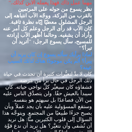
مهما عمل ذاك فهذا يعمله الابن كذلك
."
نظر يسوع من حوله على المرتمين
بالقرب من البركة، ووجّه الآب انتباهه إلى
الرجل المشلول معطيًا إيّاه نظرة ثاقبة
.
كان الآب قد رأى الرجل وعلم كل أمر عنه
وأراد أن يشفيه
.
وحالما أظهر الآب إرادته
للمسيح، سأل يسوع الرجل
: "
أتريد أن
تبرأ؟
"
لماذا برأيك سأله يسوع
إن كان يريد أن
يبرأ؟ ألم يكن موجودًا هناك لذلك السبب
عينه؟
كان لا بدَّ لتغيُّرات كثيرة أن تحدث في حياة
ذلك الرجل في حال برأ من مرضه
.
فشفاؤه كان سيغيِّر كلَّ نواحي حياته
.
كان
سيبدأ بالعيش حقًا
.
ولن يتصدَّق الناس عليه
من الآن فصاعدًا بل سيهتم هو بنفسه
.
وستقع المسؤولية عليه بأن يجد عملاً وبأن
يصبح جزءًا طبيعيًا من المجتمع
.
ويتوجَّه هذا
السؤال إلى قلوب الكثيرين منَّا
:
هل نريد
أن نُشفى وأن نتغيَّر؟ هل نريد أن ندع قوَّة