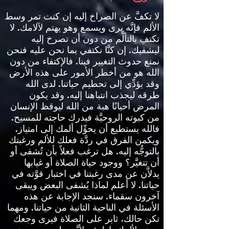
لا تكفَّ عن الصراخ إليه إن كنت تمر وسط
الألم فإنَّه يرى ويسمع وهو يهتم لآلامك
.
لا
تكتفِ بالتألَّم من دون أن تصرخ إليه
ليشفيك
.
إن كنَّا نكتفي بما نحن عليه فنحن
نمنع حدوث التغيير فينا
.
فالإكتفاء من دون
الله هو من أخطر الأمور على هذه الأرض
وقد يؤدِّي إلى تحطيم حياتنا
.
لدى الله
طرقه ليجذب انتباهنا إليه
.
وقد يكون
المرض أحيانًا هبة من الله ليوقظ الإنسان
من كبوته الروحيَّة فيدرك حاجته للمسيح
.
فالله يستطيع أن يحوِّل ألمك إلى امتياز
.
ويكمن الفرق في ردَّة فعلك للألم ورغبتك
بالتوجُّه إليه
.
هل ترغب فعلاً بأن تُشفى أو
أن تتغيَّر؟ ووجود حياة الصلاة أو غيابها
يدلاَّن عن مدى رغبتنا في اختبار قوَّته في
حياتنا
.
لا أعلم لماذا يُشفى البعض ويبقى
آخرون سقماء
.
سنجد الإجابة عن هذه
الأسئلة في الناحية الثانية من حياتنا
.
ومهما
تكن حالك، ثابر على الصلاة فيرى وجعك