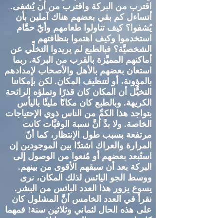
اقترب من البركة واقترب من أن يُشفى
.
أتساءل كم بقي بعضهم هناك آملين بأن
يُشفوا؟ كيف تناولوا طعامهم وأيّ حمَّام
استخدموا وكيف اهتموا بنظافتهم
الشخصيَّة؟ فبالطبع لم يريدوا التخلِّي عن
أماكنهم المميَّزة بالقرب من البركة
.
ربما
استعان بعضهم بالأهل والأصحاب لإمدادهم
بالمؤونة، أو لتنظيف المكان
.
لكن بإمكاننا
التخيُّل أن المكان كان قذرًا وتملؤه الرائحة
الكريهة
.
وبالطبع كان مكانًا مليئًا باليأس
بتواجد هذا الكمِّ من الناس ذوي الإحتياجات
الخاصة
.
ولا بدَّ أنَّ نسبة الوفيَّات كانت
مرتفعة بسبب طول الإنتظار، كما أنّ
المرارة والعراك اشتدّا بين الموجودين إن
استُبعد بعضهم أو مُنعوا من الوصول إلى
البركة بعد أن سبقهم الأقوى من بينهم
.
ووسط الجو اليائس لذلك المكان، نرى
يسوع يزور هذا العدد البائس من البشر
.
نقرأ في العدد الخامس أنَّ المشلول كان
على هذه الحال لثماني وثلاثين سنة
!
فمهما