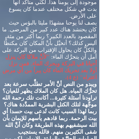
موجودة إلى يومنا هذا
.
لكنِّي متأكِّد أنها
بدت في شكل مختلف عندما كان يسوع
على الأرض
.
يصف لنا يوحنا مشهدًا مليئا بالبؤس حيث
كان يحتشد هناك عدد كبير من المرضى
.
ما
المقصود بالعدد الكبير؟ ربما أكثر من مئة،
أليس كذلك؟ أتخيَّل بأنَّ المكان كان مكتظًّا
والكلُّ كان يحاول الإقتراب من البركة على
أمل أن يتحرَّك الماء
:
"
لأنَّ ملاكا كان ينزل
أحيانا في البركة ويحرك الماء
.
فمن نزل
أولا بعد تحريك الماء كان يبرأ من أي مرض
اعتراه
" (
ع
4).
ويبدو من النص أنَّ الأمر تطلَّب سرعة بعد
تحرُّك المياه
.
هل كان الملاك يظهر للعيان؟
تراودنا أسئلة كثيرة
...
أكانت تلك رحمة الله
موجَّهة لتلك الكتل البشرية الممدَّدة هناك؟
ربما لهذا السبب كانت تُدعى بيت حسدا أي
بيت الرحمة
.
ربما قادهم يأسهم للإيمان بأن
الله سيشفيهم بهذه الطريقة وكان أنَّ الله
شفى الكثيرين منهم
.
فالله يستجيب
الصلوات الحارَّة والمليئة بالإيمان
.
لكن من