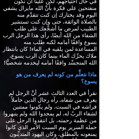
في حال احتياجهم، لكن علينا أن نكون
منفتحين على فكرة بأنَّ الله مايزال يشفي
اليوم وقد يختارك إن كنت تتقدَّم منه
بالصلاة الواثقة
.
حتى وإن كنت تستشير
الطبيب لمرض ما أشجِّعك على طلب
الشفاء من الله أيضًا
.
رأى هذا الرجل الرب
يسوع واقفًا أمامه لكنه طلب منه
المساعدة لمن يلقيه في الماء
!
كان بانتظار
ملاك يحرِّك الماء بينما كان الرب يسوع،
الله المتجسِّد واقفًا أمامه ليخدمه شخصيًّا
!
ماذا نتعلَّم من كونه لم يعرف من هو
يسوع؟
نقرأ في العدد الثالث عشر أنَّ الرجل لم
يعرف من شفاه
.
رآه رجال الدين حاملاً
فراشه في السبت، ولم يكونوا ممتنين
لشفاء الربّ له
.
لم يمجدوا الله ولم ينبهروا
من عظمة رحمته، بل انتقدوا الرجل على
حمله السرير يوم السبت الأمر الذي كانوا
يمنعونه بالمطلق
.
وكان اليهود المتديِّنون