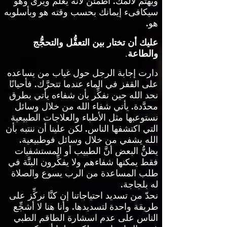
ويهتم لألمك
.
اطمئن لأنَّه يعلم ويرى وهو
سيكافىء إيمانك بحسب وقته هو وبأسلوبه
هو
.
عليك أن تختار بين التعقُّل والتحجُّج
والطاعة
.
دارت إجابة الرجل حول غياب من يساعده
على القفز في الماء عندما تتحرَّك
.
فأحيانًا
نحد الله حين نفكِّر بأن شفاءه يأتي بطرق
محدَّدة
.
يأتي شفاء الله من خلال وسائل
نستوعبها مثل الأطباء والعلاجات الطبيعية
التي اكتشفها الناس
.
لكن علينا أن ننتبه بأن
الله يشفي من خلال وسائل فوطبيعية
.
يظنُّ البعض أنَّ الطبيب أو المستشفيات
فقط يمكنها شفاءهم ولا يفكِّرون البتَّة في
طلب المساعدة من الرب يسوع والصلاة
له بلجاجة
.
نحدّ من تسديد احتياجاتنا إن كنَّا نركِّز على
طريقة واحدة لتسديدها
.
وأنا هنا لا أشجِّع
الناس على عدم اسشارة الطاقم الطبي