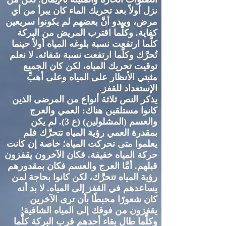
نزل أولاً بعد تحريك الماء كان يبرأ من أي
مرض، ويبدو أنَّ بعضهم لم يكونوا سريعين
كفاية
.
وكلَّما اقترب المريض من البركة
كلَّما ارتفعت نسبة بلوغه المياه أولاً حينما
تُحرَّك وكلَّما ارتفعت نسبة شفائه
.
لا نعلم
توقيت تحريك المياه، لكن كان الجميع
مثبتي الأنظار على المياه وعلى أهبِّ
الإستعداد للقفز
.
يذكر النص ثلاثة أنواع من المرضى الذين
كانوا مستلقين هناك
:
العمي والعرج
والعسم
(
المشلولين
) (
ع
3).
لم يكن
بمقدرة العمي رؤية المياه تتحرَّك فلم
يعلموا متى تحركت المياه؛ خاصة إن كانت
حركة المياه خفيفة
.
فكان الآخرون يقفزون
قبلهم
.
أمَّا العرج والعسم فكان بمقدورهم
رؤية المياه تتحرَّك، لكن كانوا بحاجة لمن
يساعدهم في القفز إلى المياه
.
لا بد أنه
كان شعورًا محبطًا بأن ترى الآخرين
يقفزون من فوقك إلى المياه الشافية
!
وكلَّما طال بقاء أحدهم قرب البركة كلَّما