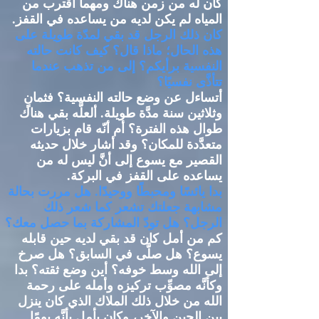
كان له من زمن هناك ومهما اقترب من
المياه لم يكن لديه من يساعده في القفز
.
كان ذلك الرجل قد بقي لمدّة طويلة على
هذه الحال؛ ماذا قال؟ كيف كانت حالته
النفسية برأيكم؟ إلى من تذهب عندما
تتأذَّى نفسيًا؟
أتساءل عن وضع حالته النفسية؟ فثمانٍ
وثلاثين سنة مدَّة طويلة
.
ألعلَّه بقي هناك
طوال هذه الفترة؟ أم أنّه قام بزيارات
متعدَّدة للمكان؟ وقد أشار خلال حديثه
القصير مع يسوع إلى أنَّ ليس له من
يساعده على القفز في البركة
.
بدا يائسًا ومحبطًا ووحيدًا
.
هل مررت بحالة
مشابهة جعلتك تشعر كما شعر ذلك
الرجل؟ هل تودّ المشاركة بما حصل معك؟
كم من أمل كان قد بقي لديه حين قابله
يسوع؟ هل صلَّى في السابق؟ هل صرخ
إلى الله وسط خوفه؟ أين وضع ثقته؟ بدا
وكأنَّه مصوِّب تركيزه وأمله على رحمة
الله من خلال ذلك الملاك الذي كان ينزل
بين الحين والآخر، وكان يأمل بأنَّه يومًا