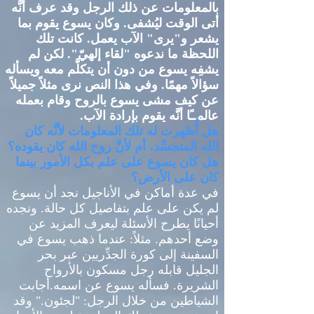
بالمعلومات عن ذلك الرجل وقد عرف أنَّه
أتى الوقت ليُشفى
.
وكان يسوع يقوم بما
يشعر و
"
يرى
"
الآب يعمل
.
كانت تلك
اللحظة ما ندعوه
"
لقاء إلهيّ
".
لكن لم
يشفِه يسوع من دون أن يتكلَّم معه ويسأله
سؤالاً مهمًا
.
وفي هذا النص نرى مثلاً جميلاً
عن كيف مشى يسوع بالروح وقام بعمله
عالمــًا أنَّه يقوم بإرادة الآب
.
هل أُظهرت له تلك المعلومات لأنَّه كان
الله المتجسِّد، أم لأنَّ روح الله كان يقوده؟
هل كان يسوع على علم بكل الأمور بينما
كان على الأرض؟
في عدة أماكن في الأناجيل نجد أن يسوع
لم يكن على علم بتفاصيل كل حالة
.
ونجده
أحيانًا يطرح الأسئلة ليعرف المزيد عن
وضع أحدهم
.
مثلاً
:
عندما ذهب يسوع في
السفينة إلى كورة الجدِّريين عبر بحر
الجليل قابله رجل مسكون بالأرواح
الشريرة
.
فسأله يسوع عن اسمه
.
أجابت
الشياطين من خلال الرجل
: "
لجئون
."
وقد