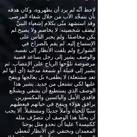
لاحظ أنَّه لم يرد أن يظهروه، وكان هدفه
بأن يتمجَّد الآب من خلال شفاء المرضى
.
وقد استشهد متّى بكلام إشعياء النبيِّ
ليصف شخصيته
:
لا يخاصم ولا يصيح
.
لم
يكن مخاصمًا
.
ولم يجبر الناس على
الإستماع إليه
.
لم يقم بالصراخ في
الشوارع ولم يلفت الأنظار إلى نفسه
.
والوصف يشير إلى رجل يساعد قصبة
مرضوضة تلوِّحها الرياح على الإنتصاب
.
ثم
يشير إلى فتيلة أو شمعة مدخِّنة
(
أي أنها لم
تعد مشتعلة
)
لا يطفىء بل يعالجها وينفخ
عليها لكي تشتعل من جديد
.
يشير هذا
الوصف الذي يستطيع أن يشفي ويشجِّع
فاقدي الأمل واليائسين والمكسورين
.
يرافق هؤلاء وينفخ في حياتهم فيعطيهم
سببًا للحياة وأملاً جديدًا ومستقبلاً
.
ألا يجب
أن يحثَّنا هذا الوصف أن نتصرَّف مثله
ككنيسة؟ علينا أن نحذو مثل يوحنا
المعمدان ونختفي عن الأنظار لنعطي