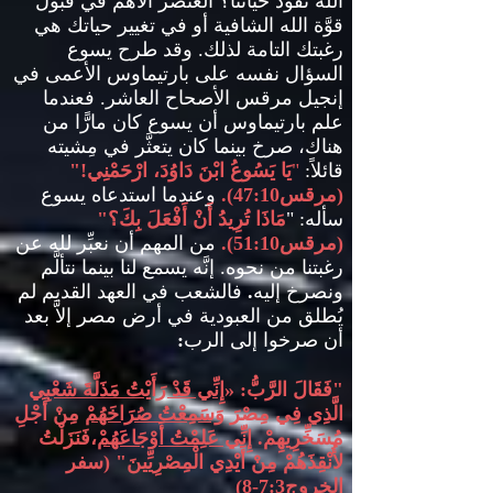
الله تقود حياتنا؟ العنصر الأهم في قبول
قوَّة الله الشافية أو في تغيير حياتك هي
رغبتك التامة لذلك
.
وقد طرح يسوع
السؤال نفسه على بارتيماوس الأعمى في
إنجيل مرقس الأصحاح العاشر
.
فعندما
علم بارتيماوس أن يسوع كان مارًّا من
هناك، صرخ بينما كان يتعثَّر في مِشيته
قائلاً
:
"
يَا يَسُوعُ ابْنَ دَاوُدَ، ارْحَمْنِي
!"
(
مرقس
47:10).
وعندما استدعاه يسوع
سأله
: "
مَاذَا تُرِيدُ أَنْ أَفْعَلَ بِكَ؟
"
(
مرقس
51:10).
من المهم أن نعبِّر لله عن
رغبتنا من نحوه
.
إنَّه يسمع لنا بينما نتألَّم
ونصرخ إليه
.
فالشعب في العهد القديم لم
يُطلق من العبودية في أرض مصر إلاَّ بعد
أن صرخوا إلى الرب
:
"
فَقَالَ الرَّبُّ
: «
إِنِّي قَدْ رَأَيْتُ مَذَلَّةَ شَعْبِي
الَّذِي فِي مِصْرَ
وَسَمِعْتُ صُرَاخَهُمْ
مِنْ أَجْلِ
مُسَخِّرِيهِمْ
.
إِنِّي عَلِمْتُ أَوْجَاعَهُمْ
،فَنَزَلْتُ
لأُنْقِذَهُمْ مِنْ أَيْدِي الْمِصْرِيِّينَ
" (
سفر
الخروج
7:3-8)