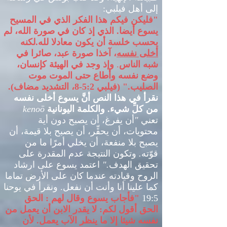
إلى أهل فيلبي
:
"
فليكن فيكم هذا الفكر الذي في المسيح
يسوع أيضا
.
الذي إذ كان في صورة الله، لم
يحسب خلسة أن يكون معادلا لله
.
لكنه
أخلى نفسه
، آخذا صورة عبد، صائرا في
شبه الناس
.
وإذ وجد في الهيئة كإنسان،
وضع نفسه وأطاع حتى الموت موت
الصليب
." (
فيلبي
5:2-8
، التشديد مضاف
).
نقرأ في هذا النص أنَّ يسوع أخلى نفسه
من كلِّ شيء
.
والكلمة اليونانية
kenoō
تعني
"
أن يفرغ، أن يصبح دون أية
محتويات، أن يحقِّر، أن يصبح بلا قيمة، أن
يصبح بلا منفعة، أن يخلي أمرًا ما من
قوّته
.
وتكون النتيجة عدم المقدرة على
تحقيق الهدف
."
اعتمد يسوع على ارشاد
الروح وقيادته عندما كان على الأرض تماما
كما علينا أنا وأنت أن نفعل
.
ونقرأ في يوحنا
19:5
"
فأجاب يسوع وقال لهم
:
الحق
الحق أقول لكم
:
لا يقدر الابن أن يعمل من
نفسه شيئا إلا ما ينظر الآب يعمل
.
لأن