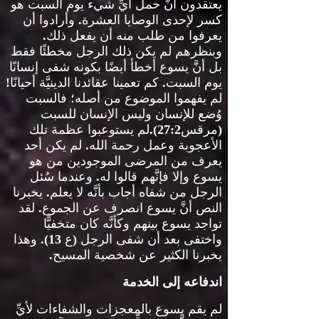
يعتقدون أنَّ حمل أيِّ شيء يوم السبت هو
كسر لإحدى الوصايا العشرة
.
وأرادوا أن
يعرفوا من طلب منه أن يفعل ذلك
.
وبنظرهم لم يكن ذلك الرجل مخطئًا فقط
بل أنَّ يسوع أخطأ أيضًا بكونه شفى إنسانًا
يوم السبت
.
كم تعمينا عقائدنا الدينيَّة أحيانًا
!
لم يفهموا الموضوع من أصله؛ فالسبت
وُضع للإنسان وليس الإنسان للسبت
(
مرقس
27:2).
لم يستوعبوا عظمة تلك
الأعجوبة وعمل رحمة الله
.
لم يكن أحد
يعرف من المرضى الموجودين من هو
يسوع وإلا فإنَّهم قالوا له
.
وعندما سُئل
الرجل من شفاه أجاب بأنَّه لا يعلم
.
يخبرنا
النص أنَّ يسوع انصرف عن الجموع
.
لقد
تواجد يسوع بينهم وكأنَّه كان متخفيًّا
واختفى بعد أن شفى الرجل
(
ع
13).
وهذا
يخبرنا الكثير عن شخصية المسيح
.
اندفاعه إلى الخدمة
لم يقم يسوع بالمعجزات والشفاءات لأيِّ