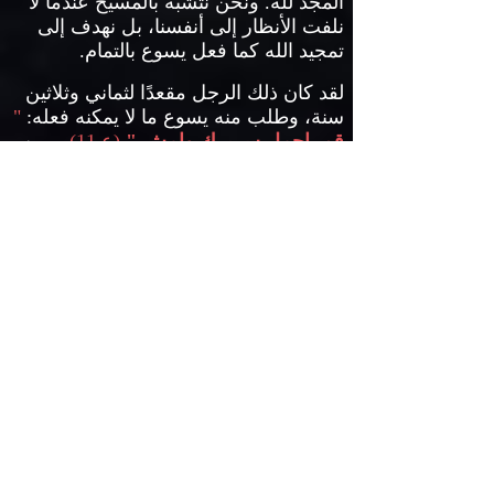
المجد لله
.
ونحن نتشبَّه بالمسيح عندما لا
نلفت الأنظار إلى أنفسنا، بل نهدف إلى
تمجيد الله كما فعل يسوع بالتمام
.
لقد كان ذلك الرجل مقعدًا لثماني وثلاثين
سنة، وطلب منه يسوع ما لا يمكنه فعله
:
"
قم
.
احمل سريرك وامش
."
(
ع
11).
ومن
المؤكَّد أنَّه شُفي دون النظر إلى إيمانه
ومعرفته عن المسيح
.
لم يعلم الرجل
المقعد من الذي يتكلَّم معه، لكنه بكل
بساطة أطاع
.
وعندما نفَّذ ما طلبه منه
يسوع تلقَّى قوَّة وانساب الشفاء في
أطرافه
.
إلاَّ أن الكتاب المقدس يشير في
أحيان كثيرة إلى قصص شفاء كثيرة حيث
يكون لطالب الشفاء أو أي أمر آخر إيمان
بالمسيح
.
لكن حادثة الشفاء هذه كانت
مختلفة بعض الشيء
.
بالنسبة لي، كل ما
امتلكه ذلك الرجل كان أملاً ضعيفًا بأن
يصل إلى الماء فيُشفى
.
لكن كانت مضى
عليه فترة طويلة هناك فأصبح كفتيلة
مدخِّنة
.
أمله كان ضعيفًا لكن تمحورت