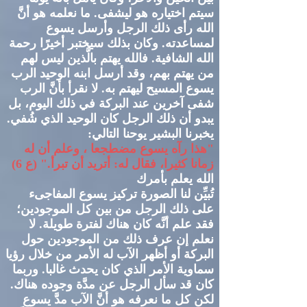
سيتم اختياره
هو
ليشفى
.
ما نعلمه هو أنَّ
الله رأى ذلك الرجل وأرسل يسوع
لمساعدته
.
وكان بذلك سيختبر أخيرًا رحمة
الله الشافية
.
فالله يهتم بالَّذين ليس لهم
من يهتم بهم، وقد أرسل ابنه الوحيد الرب
يسوع المسيح ليهتم به
.
لا نقرأ بأنَّ الرب
شفى آخرين عند البركة في ذلك اليوم، بل
يبدو أن ذلك الرجل كان الوحيد الذي شُفي
.
يخبرنا البشير يوحنا التالي
:
"
هذا رآه يسوع مضطجعا ، وعلم أن له
زمانا كثيرا، فقال له
:
أتريد أن تبرأ
." (
ع
6)
الله يعلم بأمرك
تُبيِّن لنا الصورة تركيز يسوع المفاجىء
على ذلك الرجل من بين كل الموجودين؛
فقد علم أنَّه كان هناك لفترة طويلة
.
لا
نعلم إن عرف ذلك من الموجودين حول
البركة أو أظهر الآب له الأمر من خلال رؤيا
سماوية الأمر الذي كان يحدث غالبا
.
وربما
كان قد سأل الرجل عن مدَّة وجوده هناك
.
لكن كل ما نعرفه هو أنَّ الآب مدَّ يسوع