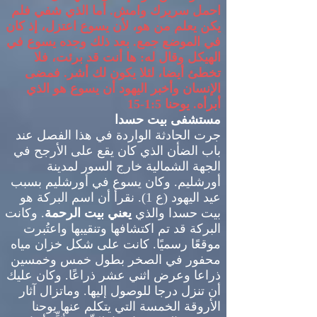
احمل سريرك وامش
.
أما الذي شفي فلم
يكن يعلم من هو، لأن يسوع اعتزل، إذ كان
في الموضع جمع
.
بعد ذلك وجده يسوع في
الهيكل وقال له
:
ها أنت قد برئت، فلا
تخطئ أيضا، لئلا يكون لك أشر
.
فمضى
الإنسان وأخبر اليهود أن يسوع هو الذي
أبرأه
.
يوحنا
1:5-15
مستشفى بيت حسدا
جرت الحادثة الواردة في هذا الفصل عند
باب الضأن الذي كان يقع على الأرجح في
الجهة الشمالية خارج السور لمدينة
أورشليم
.
وكان يسوع في أورشليم بسبب
عيد اليهود
(
ع
1).
نقرأ أن اسم البركة هو
بيت حسدا والذي
يعني بيت الرحمة
.
وكانت
البركة قد تم اكتشافها وتنقيبها واعتُبرت
موقعًا رسميًا
.
كانت على شكل خزان مياه
محفور في الصخر بطول خمس وخمسين
ذراعا وعرض اثني عشر ذراعًا
.
وكان عليك
أن تنزل درجا للوصول إليها
.
وماتزال آثار
الأروقة الخمسة التي يتكلم عنها يوحنا