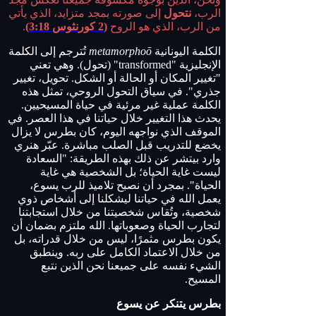
الرب،
نتحول
إلى صورته بمجد متزايد، الذي يأتي
من الرب، الذي هو الروح
(
2 كورنثوس 3:18
)
.
الكلمة اليونانية
metamorphoō
تُترجم إلى الكلمة
الإنجليزية "transformed" (تحول). وهي تعني
"تغيير المكان أو الحالة أو الشكل. تحويل، تغيير
جذري". في سياق التحول الروحي، تمثل هذه
الكلمة عملية غير مرئية في حياة المسيحيين.
يحدث هذا التغيير خلال حياتنا في هذا العصر. في
الموقف الذي نواجهه اليوم، كان بطرس لا يزال
يخضع للتدريب قبل الصلب مباشرة. عبّر هنري
وارد بيتشر عن ذلك بهذه الطريقة: "السعادة
ليست غاية الحياة؛ بل الشخصية هي غاية
الحياة". بمجرد أن نصبح تلاميذ للرب يسوع،
يعمل الله في حياتنا ليشكلنا إلى أشخاص ذوي
شخصية، وتُقاس شخصيتنا من خلال استجابتنا
لتجارب الحياة وصعوباتها. الله ملتزم بضمان أن
يكون بطرس مثمرًا، ليس من خلال قدراته، بل
من خلال الاعتماد الكامل على ربه. وينطبق
الشيء نفسه على جميعنا نحن الذين نتبع
المسيح.
بطرس يتنكر عن يسوع