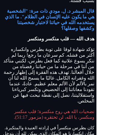
بسبب فشله.
قال المبشر د. ل. مودي ذات مرة: "الشخصية
هي ما يكون عليه الإنسان في الظلام". ما الذي
يستخدمه الله في حياتنا لاختبار شخصيتنا
وكشفها وصقلها؟
هدف الله — قلب منكسر ومنكسر
تؤكد شهادة لوقا على توبة بطرس وانكساره
أكثر من فشله. كم سرعان ما رجع! ربما لم
ننكر يسوع علانية كما فعل بطرس، لكنني متأكد
من أننا في مرحلة ما من حياتنا رفضناه من
خلال أفعالنا. تهدف هذه الفقرة إلى إظهار رحمة
الله وغفرانه الكامل. غالبًا ما يسمح الله لنا أن
نمر بالألم لأن الألم معلم عظيم. عادةً، عندما
تقودنا معاناتنا إلى الحضيض وتكسر كبرياءنا
واستقلاليتنا، نصل إلى نقطة نبحث فيها عن
المخلص.
تضحيات الله هي روح منكسرة؛ قلب منكسر
تحتقره (مزمور 51:17).
ومنكسر، يا الله، لن
بطرس
كان
منكسراً في إرادته العنيدة والمتكبرة.
مكان انكسارنا هو المكان الذي يمكن لله أن يتدخل