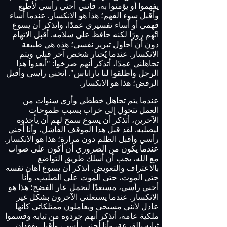
يفهموا أو يؤمنوا به، فإنني أحني رأسي لأطيع
وأقبل سوء الفهم؛ هذا هو الانكسار. عندما أُساء
فهمي أو أُساء تفسيري عمدًا، وأتذكر أن يسوع
اتُهم زورًا لكنه حافظ على سلامه. أقبل الاتهام
دون أن أحاول تبرير نفسي؛ هذه هي طبيعة
الانكسار. عندما يُختار شخص آخر قبلي ويتم
تجاهلني عمدًا، أتذكر أنهم صرخوا: "أبعدوا هذا
الرجل وأطلقوا لنا باراباس". أنحني رأسي وأقبل
الرفض؛ هذا هو الانكسار.
عندما يتم تجاهل خططي وأرى سنوات من
العمل تتحول إلى خراب بسبب طموحات
الآخرين، أتذكر أن يسوع سمح لهم أن يأخذوه
ليصلبه. لقد قبل هذا الموقف الفاشل، وأنا أحني
رأسي وأقبل الظلم دون مرارة؛ هذا هو الانكسار.
عندما يكون من الضروري أن أكون على صواب
مع الله، يجب أن أسلك طريق التواضع
بالاعتراف والتعويض. أتذكر أن يسوع أهان نفسه
حتى الموت، حتى الموت على الصليب، وأنا
أحني رأسي، مستعدًا لتحمل عار الفضح؛ هذا هو
الانكسار. عندما يستغلني الآخرون بشكل غير
عادل لأنني مسيحي ويعاملون ممتلكاتي كأنها
ملكية عامة، أتذكر أنهم جردوه من ثيابه وقسموا
ثيابه بالقرعة، وأنا أحني رأسي، وأقبل بفقدان