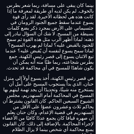
بينما كان يبقى على مسافة، ربما شعر بطرس
بالخوف. لم يكن لديه أي طريقة لمعرفة ما إذا
كانت هذه هي لحظاته الأخيرة. لقد رأى قوة
يسوع عندما سقط جميع الجنود الرومان في
جثسيماني على الأرض بمجرد ذكر بضع كلمات
بسيطة من المسيح. لا شك أن السؤال تبادر إلى
ذهنه: لماذا أظهر الرب مثل هذه القوة ثم سمح
للجنود بالقبض عليه؟ لماذا لم يهرب المسيح؟
لماذا سمح يسوع لنفسه أن يُقبض عليه؟ عندما
تبع الاثنان يسوع إلى قصر رئيس الكهنة، جمع
بطرس شجاعته، ربما ظنًا منه أنه يمكن أن
يكون شاهدًا للمسيح في أي محاكمة قد تحدث.
في قصر رئيس الكهنة، أُخذ يسوع أولاً إلى منزل
حنان، الذي بدأ يستجوب المسيح على أمل أن
يستخرج منه شيئًا، وتحديدًا أن يجد تهمة ليتهم بها
المسيح في المحاكمة أمام السنهدريم، مجلس
الشيوخ السبعين الحاكم. كان القانون يشترط أن
يحاكم ثلاث وعشرون عضوًا على الأقل من
السنهدريم في قضية الإعدام، وكان حنان يعلم
أن صهره قيافا كان يجمع عددًا كافيًا من الأعضاء
لإجراء المحاكمة. بالإضافة إلى ذلك، كان القانون
يمنع محاكمة أي شخص بينما لا يزال الظلام