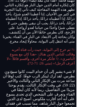
تتهمه قائلة: «هذا كان معه أيضًا» (لوقا 22: 56).
كان إنكاره أمام الذين حول النار هو إنكاره الثاني.
تظهر هذه التهمة المفاجئة كيف تأتي إلينا التجربة
في كثير من الأحيان. إذا أعطينا العدو شبرًا، يأخذ
ذراعًا. إذا أعطيناه ذراعًا، يأخذ ذراعًا. إذا أعطيناه
ذراعًا، يأخذ ذراعًا. يجب أن نبقى يقظين حتى لا
نعطي شبرًا واحدًا من حياتنا لعدو أرواحنا. على
الأرجح، كان بطرس خائفًا الآن من أن يُكتشف،
وكان بحاجة إلى الابتعاد عن النار في الفناء. يخبرنا
متى أنه انتقل إلى البوابة، محاولًا إيجاد مخرج.
ثم خرج إلى البوابة، حيث رأت فتاة أخرىه
71
وقالت للناس الذين هناك: «هذا كان مع يسوع
الناصري».
فأنكر مرة أخرى، وأقسم قائلاً: «لا
72
أعرف الرجل!» (متى 26: 71-72).
لا شيء يشير إلى أن خدام البيت كانوا سيؤذون
بطرس. لقد تُرك لينكر الرب خوفًا. كتب لوقا أن
ساعة مرت بين الإنكار الثاني والثالث والأخير
(22: 59). في وقت الإنكار الثالث، يقدم يوحنا
مزيدًا من التفاصيل، ربما لأنه كان أيضًا في
الفناء وتعرف على الشخص الذي تحدى يسوع
على أنه أحد أقارب ملكوس. أصبح لدى الذين
تجمعوا حول النار شاهد، مما تسبب في فقدان