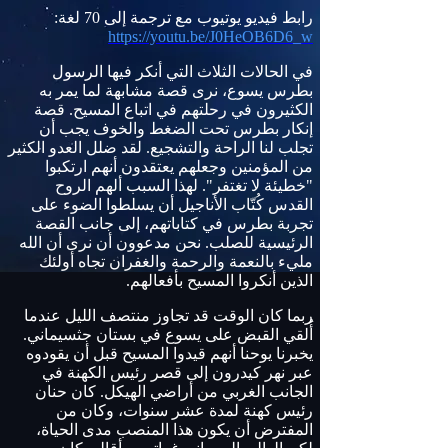
رابط فيديو يوتيوب مع ترجمة إلى 70 لغة:
https://youtu.be/J0HeOB6D6_w
في الحالات الثلاث التي أنكر فيها الرسول
بطرس يسوع، نرى قصة مشابهة لما يمر به
الكثيرون في رحلتهم في اتباع المسيح. قصة
إنكار بطرس تحت الضغط والخوف يجب أن
تجلب لنا الراحة والتشجيع. لقد ضلل العدو الكثير
من المؤمنين وجعلهم يعتقدون أنهم ارتكبوا
"خطيئة لا تغتفر". لهذا السبب ألهم الروح
القدس كُتّاب الأناجيل أن يسلطوا الضوء على
تجربة بطرس في كتاباتهم، إلى جانب القصة
الرئيسية للصلب. نحن مدعوون أن نرى أن الله
مليء بالنعمة والرحمة والغفران تجاه أولئك
الذين أنكروا المسيح بأفعالهم.
ربما كان الوقت قد تجاوز منتصف الليل عندما
أُلقي القبض على يسوع في بستان جثسيماني.
يخبرنا يوحنا أنهم قيدوا المسيح قبل أن يقودوه
عبر نهر كيدرون إلى قصر رئيس الكهنة في
الجانب الغربي من أراضي الهيكل. كان حنان
رئيس كهنة لمدة عشر سنوات، وكان من
المفترض أن يكون هذا المنصب مدى الحياة،