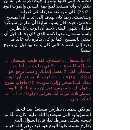
الكلمات التي قالها ليسوع، حيث أعرب عن أنه لن
يتنكر له وأنه مستعد لمواجهة السجن والموت (لوقا
22: 33). كان لديه ثقة مفرطة في قدراته
وشخصيته. ربما كان يهدف إلى إثبات أن المسيح
مخطئ، حيث قال يسوع سابقًا أن بطرس سينكره
قبل أن تنتهي الليلة. لاحظ أن الرب دعا بطرس
باسم سمعان، وهو الاسم الذي كان يحمله قبل أن
يلتقي بالمسيح، كما لو كان يذكره بأنه غالبًا ما
يعود إلى الصفات التي كان يتمتع بها قبل أن يصبح
تلميذًا.
«يا سمعان، يا سمعان، لقد طلب الشيطان أن
31
يغربلكم كالقمح.
ولكنني صليت من أجلك يا
32
سمعان، لكي لا يفشل إيمانك. وعندما ترجع، قوّ
إخوتك». (
فأجاب: «يا رب، أنا مستعد أن أذهب
33)
معك إلى السجن وإلى الموت». (
فأجاب يسوع:
34)
«أقول لك، يا بطرس، قبل أن يصيح الديك اليوم،
ستنكر ثلاث مرات أنك تعرفني» (لوقا 22: 31-34،
التأكيد مني).
لم يكن سمعان بطرس مستعدًا بعد لتحمل
المسؤولية التي سيضعها الله عليه. كان واثقًا من
نفسه بشكل مفرط. لذا، فإن السؤال الذي
يطرح نفسه علينا اليوم هو: كيف يغير الله حياتنا