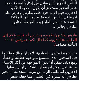
التلميذ الحزين كان يعاني من إنكاره ليسوع. ربما
شعر أنه غير مستحق أن يكون بصحبة التلاميذ
الآخرين. فهم الرب حزن قلب بطرس وحرص على
أن يتلقى بطرس الدعوة. عندما ظهر الملائكة
للنساء عند القبر الفارغ بعد القيامة، اختاروا
بطرس وقالوا له
«اذهبن وأخبرن تلاميذه وبطرس أنه قد سبقكم إلى
الجليل. هناك ترونه كما قال لكم» (مرقس 16: 7؛
التأكيد مضاف
).
نحن جميعًا نخشى المواجهة. لا بد أن هناك خطبًا ما
في الشخص الذي يستمتع بمواجهة خطيئة أو خطأ.
ومع ذلك، يمكن أن تكون المواجهة من أكثر الأشياء
محبة التي يمكن أن يفعلها الشخص أو أن يفعلها
الآخرون له. طلب الرب من مريم المجدلية أن تخبر
بطرس أنه سيراه في الجليل، مما جعله يشعر
ببعض التوتر بشأن المواجهة التي كان يتوقعها. لقد
مررنا جميعًا بأوقات واجهنا فيها إخفاقاتنا. يريد عدو
أرواحنا أن يجعلنا نعتقد أننا فاشلون وغير
مستحقين، وبالتالي يعيق نمونا وفعاليتنا.
يعرف الشيطان ما سيحدث عندما ننهض، بعد أن
تعلمنا المزيد عن نعمة الله وحاجتنا إلى الثقة