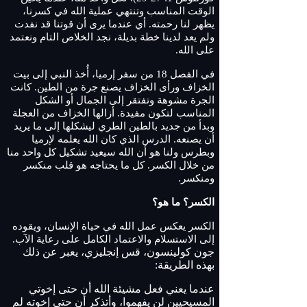
الوقت المناسب وتنتهي عملية الله في كسرنا،
يظهر لنا رحمته. أي عندما يرى أن قوتنا قد نفدت
ولم يعد لدينا خطة بديلة، نجد الخلاص التام ونعتمد
على الله.
في الفصل 18 من سفر إرميا، أُخذ النبي إلى بيت
الخزاف ورأى الخزاف يصنع جرة من الطين. كانت
الجرة مشوهة وتفتقر إلى الجمال أو الشكل
المناسب لتكون مفيدة. أزالها الخزاف من العجلة
وبدأ من جديد بالطين الطري ليشكلها إلى ما يريد
أن يصنعه. الدرس الذي كان الله يعلمه لإرميا
وبطرس ولنا هو أن الله سيعيد تشكيل كل واحد منا
من خلال الكسر. كل ما يحتاجه هو قلب منكسر
ومنكسر.
الكسر؟ ما هو؟
الكسر يعكس عمل الله في حياة الإنسان، ويقوده
إلى الاستسلام والاعتماد الكامل على رعاية الآب.
جون كولينسون، قس إنجليزي، يعبر عن ذلك
بهذه الطريقة:
عندما يعني فعل مشيئة الله أن حتى إخوتي
المسيحيين لن يفهموا، وأتذكر أن حتى إخوته لم