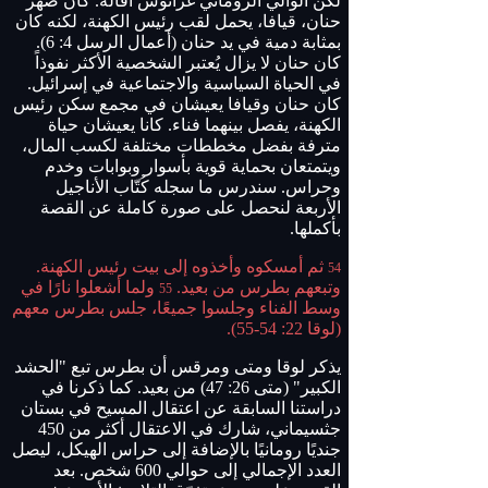
لكن الوالي الروماني غراتوس أقاله. كان صهر
حنان، قيافا، يحمل لقب رئيس الكهنة، لكنه كان
بمثابة دمية في يد حنان (أعمال الرسل 4: 6).
كان حنان لا يزال يُعتبر الشخصية الأكثر نفوذاً
في الحياة السياسية والاجتماعية في إسرائيل.
كان حنان وقيافا يعيشان في مجمع سكن رئيس
الكهنة، يفصل بينهما فناء. كانا يعيشان حياة
مترفة بفضل مخططات مختلفة لكسب المال،
ويتمتعان بحماية قوية بأسوار وبوابات وخدم
وحراس. سندرس ما سجله كُتّاب الأناجيل
الأربعة لنحصل على صورة كاملة عن القصة
بأكملها.
ثم أمسكوه وأخذوه إلى بيت رئيس الكهنة.
54
وتبعهم بطرس من بعيد.
ولما أشعلوا نارًا في
55
وسط الفناء وجلسوا جميعًا، جلس بطرس معهم
(لوقا 22: 54-55).
يذكر لوقا ومتى ومرقس أن بطرس تبع "الحشد
الكبير" (متى 26: 47) من بعيد. كما ذكرنا في
دراستنا السابقة عن اعتقال المسيح في بستان
جثسيماني، شارك في الاعتقال أكثر من 450
جنديًا رومانيًا بالإضافة إلى حراس الهيكل، ليصل
العدد الإجمالي إلى حوالي 600 شخص. بعد