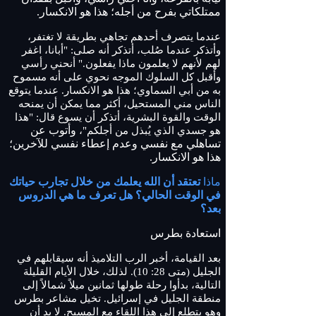
ممتلكاتي بفرح من أجله؛ هذا هو الانكسار.
عندما يتصرف أحدهم تجاهي بطريقة لا تغتفر،
وأتذكر عندما صُلب، أتذكر أنه صلى: "أبانا، اغفر
لهم لأنهم لا يعلمون ماذا يفعلون." أنحني رأسي
وأقبل كل السلوك الموجه نحوي على أنه مسموح
به من أبي السماوي؛ هذا هو الانكسار. عندما يتوقع
الناس مني المستحيل، أكثر مما يمكن أن يمنحه
الوقت والقوة البشرية، أتذكر أن يسوع قال: "هذا
وأتوب عن
هو جسدي الذي يُبذل من أجلكم"،
تساهلي مع نفسي وعدم إعطاء نفسي للآخرين؛
هذا هو الانكسار.
ماذا
تعتقد أن الله يعلمك من خلال تجارب حياتك
في الوقت الحالي؟ هل تعرف ما هي الدروس
بعد؟
استعادة بطرس
بعد القيامة، أخبر الرب التلاميذ أنه سيقابلهم في
الجليل (متى 28: 10). لذلك، خلال الأيام القليلة
التالية، بدأوا رحلة طولها ثمانين ميلاً شمالاً إلى
منطقة الجليل في إسرائيل. تخيل مشاعر بطرس
وهو يتطلع إلى هذا اللقاء مع المسيح. لا بد أن