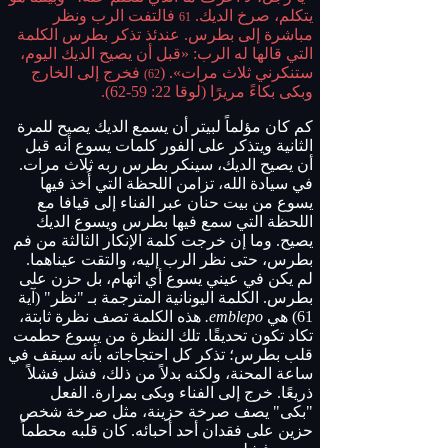
يتكلم، صرخ الديك.
فالتفت الرب ونظر
61
مباشرة إلى بطرس. عندئذ تذكر بطرس الكلمة
التي قالها له الرب: «قبل أن يصيح الديك اليوم،
ستنكرني ثلاث مرات». (
فخرج إلى الخارج
62)
وبكى بكاءً مريرًا (لوقا 22: 59-62).
كم كان مؤلماً لبيتر أن يسمع الديك يصيح للمرة
الثانية ويتذكر على الفور كلمات يسوع أنه قبل
أن يصيح الديك، سينكر بطرس ربه ثلاث مرات.
في سيادة الله، تزامن اللحظة التي أُخذ فيها
يسوع من بيت حنان عبر الفناء إلى قيافا مع
اللحظة التي سمع فيها بطرس ويسوع الديك
يصيح. وما إن خرجت كلمة الإنكار الثالثة من فم
بطرس، حتى نظر الرب إليه، والتقت عيناهما.
لم يكن في عيني يسوع أي اتهام، بل حزن على
بطرس. الكلمة اليونانية المترجمة بـ "نظر" (آية
61) هي
emblepo.
هذه الكلمة تصف نظرة ثابتة،
تكاد تكون تحديقًا. تلك النظرة من يسوع حطمت
قلب بطرس؛ تذكر كل احتجاجاته بأنه سيقف في
ساعة المحنة، ولكنه بدلاً من ذلك، فشل فشلاً
ذريعًا. خرج إلى الفناء وبكى بمرارة. الفعل
"بكى" يصف صرخة حزينة، مثل صرخة شخص
حزين على فقدان أحد أحبائه. كان قلبه محطماً