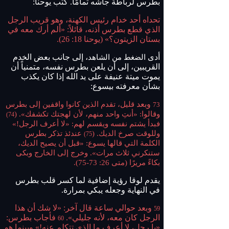
بطرس لرباطة جأشه تمامًا. كتب يوحنا:
تحداه أحد خدام رئيس الكهنة، وهو قريب الرجل
الذي قطع بطرس أذنه، قائلاً: «ألم أرك معه في
بستان الزيتون؟» (يوحنا 18: 26).
أدى
، إلى جانب بعض الخدم
الضغط من الشاهد
القريبين، إلى أن يلعن بطرس نفسه، متمنياً أن
يموت ميتة عنيفة على يد الله إذا كان يكذب
بشأن معرفته بيسوع:
وبعد
قليل، تقدم الذين كانوا واقفين إلى بطرس
73
وقالوا: «أنتِ واحد منهم، لأن لهجتك تكشفك». (
74)
فبدأ يشتم نفسه ويقسم لهم: «لا أعرف الرجل!»
وللوقت صرخ الديك. (
عندئذ تذكر بطرس
75)
الكلمة التي قالها يسوع: «قبل أن يصيح الديك،
ستنكرني ثلاث مرات». وخرج إلى الخارج وبكى
بكاءً مريرًا (متى 26: 73-75).
يقدم لوقا رؤية إضافية لما كسر قلب بطرس
في النهاية وجعله يبكي بمرارة.
وبعد حوالي ساعة قال آخر: «لا شك أن هذا
59
الرجل كان معه، لأنه جليلي».
فأجاب بطرس:
60
«يا رجل، لا أعرف ما الذي تتكلم عنه!» وبينما هو