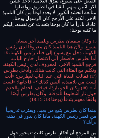
القبض على يسوع، تفرّق التلاميذ الأحد عشر،
لكن اثنين منهم التقيا في الطريق وواصلوا
متابعة الحشد الكبير. لا يحدد لوقا من كان التلميذ
الآخر، لكنه على الأرجح كان الرسول يوحنا.
عادةً، نادراً ما كان يوحنا يتحدث عن نفسه. إليكم
ما كتبه يوحنا:
وكان سمعان بطرس وتلميذ آخر يتبعان
15
يسوع. ولأن هذا التلميذ كان معروفًا لدى رئيس
الكهنة، دخل مع يسوع إلى فناء رئيس الكهنة،
16
أما بطرس فاضطر إلى الانتظار خارج الباب.
فرجع التلميذ الآخر، المعروف لدى رئيس الكهنة،
وتكلم مع الفتاة التي كانت هناك، وأدخل بطرس.
(
فقالت الفتاة التي عند الباب لبطرس: «أنت
17)
لست من تلاميذه، أليس كذلك؟» فأجابها: «لست
أنا». (
وكان الجو باردًا، فوقف الخدام والخدم
18)
حول نار أشعلوها للتدفئة. وكان بطرس أيضًا
واقفًا معهم يتدفأ (يوحنا 18: 15-18).
بينما كان بطرس يتبع من بعيد، ويقترب تدريجياً
من قصر رئيس الكهنة، ماذا كان يدور في ذهنه
برأيك؟
من المرجح أن أفكار بطرس كانت تتمحور حول