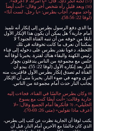
(
لكنه أنكر ذلك. قال: «يا امرأة، لا أعرفه».
57)
(
وبعد قليل رآه شخص آخر وقال: «أنت أيضاً
58)
واحد منهم». أجاب بطرس: «يا رجل، لست أنا!»
(لوقا 22: 56-58).
ما الذي دفع الرسول بطرس إلى إنكار أنه تلميذ
أمام جارية؟ هل يمكن أن يكون هذا الإنكار الأول
نابعًا من خوفه من أن تنبه الفتاة الجنود؟ لا
يمكننا أن نعرف ما كانت تخوفاته في تلك
اللحظة. دعونا نقدر بطرس على دخوله إلى فناء
رئيس الكهنة والبقاء هناك لفترة. يخبرنا لوقا أنه
جلس مع مجموعة من الناس يتدفئون بجوار
النار بعد إنكاره الأول (لوقا 22: 55). يبدو أن
الفتاة لم تصدق إنكار بطرس الأول فاقتربت منه
لترى وجهه في ضوء النار. يخبرنا متى أن الإنكار
بجانب النار حدث أمام مجموعة من الناس.
وكان بطرس جالسًا في الفناء، فجاءت إليه
69
جارية وقالت: «أنت أيضًا كنت مع يسوع
الجليلي».
فأنكرها أمام الجميع وقال: «لا
70
أعرف ماذا تقولين» (متى 26: 69-70).
يكتب لوقا أن الجارية نظرت عن كثب إلى بطرس،
الذي كان جالسًا مع الآخرين أمام النار، قبل أن