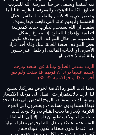
فيه لينقينا ويشفي جراحنا. مدرسة الله للتدريب
تتجاوز الكلية اللاهوتية والمعرفة النظرية. غالباً ما
يتضمن تدريبه الانكسار والقلب المنكسر. خلال
الخمسة وأربعين عامًا التي تابعت فيها يسوع،
تعلمت أن الله يستخدم تجارب حياتنا كمدرسة
لتعليمنا وإعدادنا للخلود. إنه يصوغ ويشكل
شخصيتنا من خلال المواقف اليومية. قد تكون
بعض المواقف صعبة للغاية، مثل وفاة أحد أفراد
طفل غير صبور.
الأسرة، أو الحاجة المالية، أو
والقائمة لا حصر لها.
الرب سيدين [لصالح ونيابة عن] شعبه ويرحم
يرى أن قوتهم قد نفدت ولم يبق
عبيده عندما
أحد، عبدًا أو حرًا (تثنية 32: 36).
بينما
لدينا الموارد الكافية لخوض معاركنا، يسمح
لنا الرب بالاستمرار حتى نصل
إلى
مرحلة
الانكسار
ونهاية الذات. سيقودنا الروح القدس إلى نقطة نجد
فيها أنفسنا بدون مساعدة، ويفتقرون إلى القوة
اللازمة لإنجاز ما يجب القيام به، ولا يوجد لدينا
خطة بديلة، ولا نستطيع أن نلجأ إلا إلى الله لطلب
المساعدة. عندئذ يتدخل الله ليخوض معاركنا نيابة
عنا. عندما نكون ضعفاء، نكون أقوياء فيه (1
كورنثوس 1: 27-29). لكل واحد منا، عندما يحين