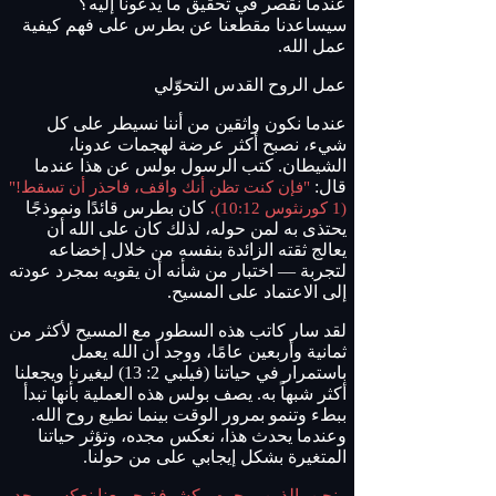
عندما نقصر في تحقيق ما يدعونا إليه؟
سيساعدنا مقطعنا عن بطرس على فهم كيفية
عمل الله.
عمل الروح القدس التحوّلي
عندما نكون واثقين من أننا نسيطر على كل
شيء، نصبح أكثر عرضة لهجمات عدونا،
الشيطان. كتب الرسول بولس عن هذا عندما
قال:
"فإن كنت تظن أنك واقف، فاحذر أن تسقط!"
(1 كورنثوس 10:12).
كان بطرس قائدًا ونموذجًا
يحتذى به لمن حوله، لذلك كان على الله أن
يعالج ثقته الزائدة بنفسه من خلال إخضاعه
لتجربة — اختبار من شأنه أن يقويه بمجرد عودته
إلى الاعتماد على المسيح.
لقد سار كاتب هذه السطور مع المسيح لأكثر من
ثمانية وأربعين عامًا، ووجد أن الله يعمل
باستمرار في حياتنا (فيلبي 2: 13) ليغيرنا ويجعلنا
أكثر شبهاً به. يصف بولس هذه العملية بأنها تبدأ
ببطء وتنمو بمرور الوقت بينما نطيع روح الله.
وعندما يحدث هذا، نعكس مجده، وتؤثر حياتنا
المتغيرة بشكل إيجابي على من حولنا.
ونحن، الذين بوجوه مكشوفة جميعنا نعكس مجد