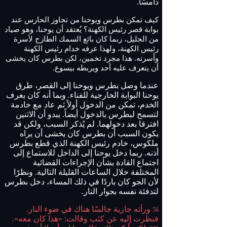
دامسًا.
كيف تمكن بطرس ويوحنا من تجاوز الحارس عند
بوابة قصر رئيس الكهنة؟ يُعتقد أن يوحنا، وهو صياد
من الجليل، ربما كان بائع السمك الطازج لأسرة
رئيس الكهنة، ولهذا عرفه خدام رئيس الكهنة
وأسرته. هذا مجرد تخمين، لكن بطرس كان يخشى
أن يتعرف عليه أحد ويربطه بيسوع.
عندما وصل بطرس ويوحنا إلى القصر، طرق
يوحنا البوابة الخارجية للفناء. وبما أنه كان يعرف
الخدم، تمكن من الدخول أولاً ثم عاد مع خادمة
لتسمح لبطرس بالدخول أيضاً. يبدو أن الاثنين
افترقا بعد دخولهما. لم يُذكر السبب، ولكن قد
يكون السبب أن بطرس كان يخشى أن يراه
ملكوس، خادم رئيس الكهنة الذي قطع بطرس
أذنه. ربما دخل يوحنا إلى الداخل للاستماع إلى
اجتماع القادة بشأن الإجراءات القضائية
المختلفة خلال الساعات القليلة التالية. ونظرًا
لأن الجو كان باردًا في ذلك المساء، دخل بطرس
لتدفئة نفسه بجوار النار.
ورأته جارية جالسًا هناك في ضوء النار.
56
فنظرت إليه عن كثب وقالت: «هذا كان معه».