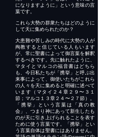
になりますように」という意味の言
葉です。
これら大勢の群衆たちはどのように
して天に集められたのか？
大患難や苦しみの時代に大勢の人が
殉教すると信じている人もいます
が、常に聖書によって御言葉を解釈
するべきです。先に触れたように、
マタイとマルコの福音書はどちら
も、今日私たちが「携挙」と呼ぶ出
来事によって、御使いたちがこれら
の人々を天に集めると明確に述べて
います（マタイ２４章２９〜３１
節；マルコ１３章２４〜２７節）。
「携挙」という言葉は「真の教
会」、つまり神にあって新生したも
のが天に引き上げられることを表す
ために使う言葉です。「携挙」とい
う言葉自体は聖書にはありません。
英語の単語はラテン語の
rapere
に由