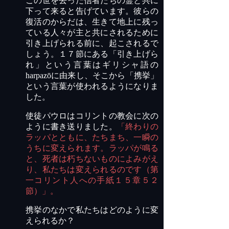
この世を去った信者たちの霊と共に
下って来ると告げています。彼らの
復活のからだは、生きて地上に残っ
ている人々が主と共にされるために
引き上げられる前に、起こされるで
しょう。１７節にある「引き上げら
れ」という言葉はギリシャ語の
harpazō
に由来し、そこから「携挙」
という言葉が使われるようになりま
した。
使徒パウロはコリントの教会に次の
ように書き送りました。
「終わりの
ラッパとともに、たちまち、一瞬の
うちに変えられます。ラッパが鳴る
と、死者は朽ちないものによみがえ
り、私たちは変えられるのです（第
一コリント人への手紙１５章５２
節）」。
携挙のなかで私たちはどのように変
えられるか？