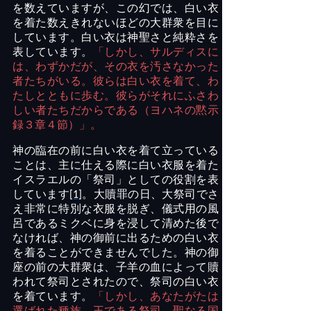
を数えていますが、この幻では、白い衣
を着た数えきれないほどの大群衆を目に
しています。白い衣は神聖さと純粋さを
表しています。
「しかし、サルディスに
は、わずかだが、その衣を汚さなかった
者たちがいる。彼らは白い衣を着て、わ
たしとともに歩む。彼らがそれにふさわ
しい者たちだからである（ヨハネの黙示
録３章４節）」。
神の臨在の前に白い衣を着て立っている
ことは、主に仕える際に白い衣服を着た
イスラエルの「祭司」としての役割を表
しています
。大贖罪の日、大祭司でさ
[1]
え非常に特別な衣服を脱ぎ、儀式用の風
呂であるミクベに身を浸して清めた後で
なければ、神の御前に出るための白い衣
を着ることができませんでした。神の御
座の前の大群衆は、子羊の血によって贖
われて祭司とされたので、祭司の白い衣
を着ています。
「しかし、あなたがたは
選ばれた種族、王である祭司、聖なる国