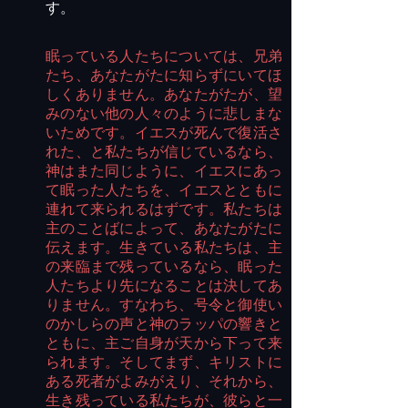
す。
眠っている人たちについては、兄弟
たち、あなたがたに知らずにいてほ
しくありません。あなたがたが、望
みのない他の人々のように悲しまな
いためです。イエスが死んで復活さ
れた、と私たちが信じているなら、
神はまた同じように、イエスにあっ
て眠った人たちを、イエスとともに
連れて来られるはずです。私たちは
主のことばによって、あなたがたに
伝えます。生きている私たちは、主
の来臨まで残っているなら、眠った
人たちより先になることは決してあ
りません。すなわち、号令と御使い
のかしらの声と神のラッパの響きと
ともに、主ご自身が天から下って来
られます。そしてまず、キリストに
ある死者がよみがえり、それから、
生き残っている私たちが、彼らと一