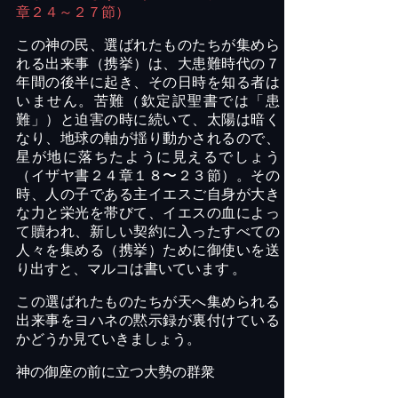
章２４～２７節）
この神の民、選ばれたものたちが集めら
れる出来事（携挙）は、大患難時代の７
年間の後半に起き、その日時を知る者は
いません。苦難（欽定訳聖書では「患
難」）と迫害の時に続いて、太陽は暗く
なり、地球の軸が揺り動かされるので、
星が地に落ちたように見えるでしょう
（イザヤ書２４章１８〜２３節）。その
時、人の子である主イエスご自身が大き
な力と栄光を帯びて、イエスの血によっ
て贖われ、新しい契約に入ったすべての
人々を集める（携挙）ために御使いを送
り出すと、マルコは書いています
。
この選ばれたものたちが天へ集められる
出来事をヨハネの黙示録が裏付けている
かどうか見ていきましょう。
神の御座の前に立つ大勢の群衆