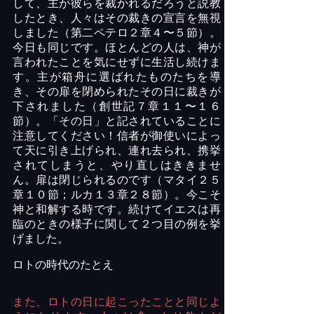
して、主が彼らを裁かれるだろうと説教
したとき、人々はその裁きの宣言を無視
しました（第二ペテロ２章４〜５節）。
今日も同じです。ほとんどの人は、神が
言われたことを気にせずに生活し続けま
す。主が箱舟に選ばれたものたちを導
き、その扉を閉められたその日に裁きが
下されました（創世記７章１１〜１６
節）。「その日」と記されていることに
注意してください！信者が御使いによっ
て天に引き上げられ、連れ去られ、携挙
されてしまうと、やり直しはききませ
ん。扉は閉じられるのです（マタイ２５
章１０節；ルカ１３章２８節）。今こそ
神と和解する時です。続けてイエスは再
臨のときの様子に関して２つ目の例を挙
げました。
ロトの時代のたとえ
また、ロトの日に起こったことと同じよ