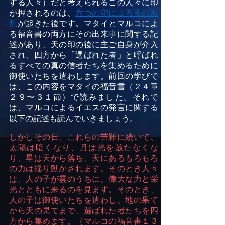
する人々）だと考えられるこの人々に印
が押されるのは、
六つの印による天の混
乱
が起きた後です。マタイとマルコによ
る福音書の両方にその出来事に関する記
述があり、天の印の後に主ご自身が介入
され、四方から「選ばれた者」と呼ばれ
るすべての真の信者たちを集めるために
御使いたちを遣わします。前回の学びで
は、この内容をマタイの福音書（２４章
２９〜３１節）で読みました。それで
は、マルコによるイエスの発言に関する
以下の記述も読んでいきましょう。
しかしその日、これらの苦難に続いて、
太陽は暗くなり、月は光を放たなくな
り、星は天から落ち、天にあるもろもろ
の力は揺り動かされます。そのとき人々
は、人の子が雲のうちに、偉大な力と栄
光とともに来るのを見ます。そのとき、
人の子は御使いたちを遣わし、地の果て
から天の果てまで、選ばれた者たちを四
方から集めます。（マルコの福音書１３