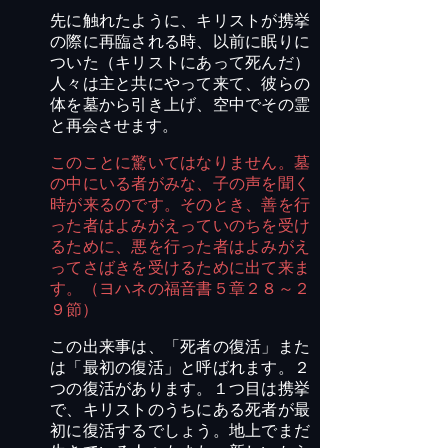
先に触れたように、キリストが携挙
の際に再臨される時、以前に眠りに
ついた（キリストにあって死んだ）
人々は主と共にやって来て、彼らの
体を墓から引き上げ、空中でその霊
と再会させます。
このことに驚いてはなりません。墓
の中にいる者がみな、子の声を聞く
時が来るのです。そのとき、善を行
った者はよみがえっていのちを受け
るために、悪を行った者はよみがえ
ってさばきを受けるために出て来ま
す。（ヨハネの福音書５章２８～２
９節）
この出来事は、「死者の復活」また
は「最初の復活」と呼ばれます。２
つの復活があります。１つ目は携挙
で、キリストのうちにある死者が最
初に復活するでしょう。地上でまだ