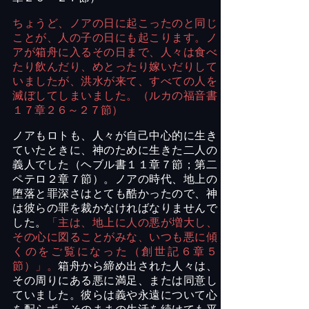
ちょうど、ノアの日に起こったのと同じ
ことが、人の子の日にも起こります。ノ
アが箱舟に入るその日まで、人々は食べ
たり飲んだり、めとったり嫁いだりして
いましたが、洪水が来て、すべての人を
滅ぼしてしまいました。（ルカの福音書
１７章２６～２７節）
ノアもロトも、人々が自己中心的に生き
ていたときに、神のために生きた二人の
義人でした（ヘブル書１１章７節；第二
ペテロ２章７節）。ノアの時代、地上の
堕落と罪深さはとても酷かったので、神
は彼らの罪を裁かなければなりませんで
した。
「主は、地上に人の悪が増大し、
その心に図ることがみな、いつも悪に傾
くのをご覧になった（創世記６章５
節）」。
箱舟から締め出された人々は、
その周りにある悪に満足、または同意し
ていました。彼らは義や永遠について心