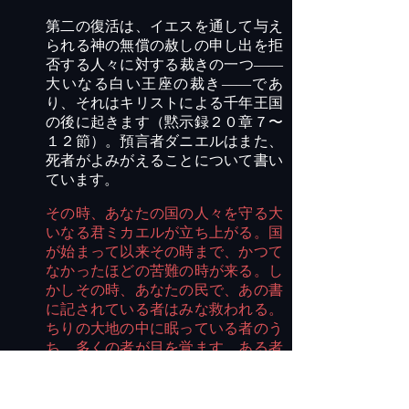
第二の復活は、イエスを通して与え
られる神の無償の赦しの申し出を拒
否する人々に対する裁きの一つ――
大いなる白い王座の裁き――であ
り、それはキリストによる千年王国
の後に起きます（黙示録２０章７〜
１２節）。預言者ダニエルはまた、
死者がよみがえることについて書い
ています。
その時、あなたの国の人々を守る大
いなる君ミカエルが立ち上がる。国
が始まって以来その時まで、かつて
なかったほどの苦難の時が来る。し
かしその時、あなたの民で、あの書
に記されている者はみな救われる。
ちりの大地の中に眠っている者のう
ち、多くの者が目を覚ます。ある者
は永遠のいのちに、ある者は恥辱
と、永遠の嫌悪に。賢明な者たちは
大空の輝きのように輝き、多くの者