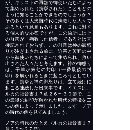
が、キリストの再臨で御使いたちによっ
て集められた（携挙された）ことをどの
ように知ることができるのでしょうか？
その多くは大患難時代に殉教した人々で
あるという意見もあります。これに対す
る個人的な応答ですが、この箇所にはそ
の群衆が「殉教した信者」であるとは直
接記されておらず、この群衆は神の御怒
りが注ぎ出される前に、迫害と苦難の中
から御使いたちによって集められ、救い
出された人々だと考えます。神の御怒り
は、子羊が第七の封印（一番最後の封
印）を解かれるときに起ころうとしてい
ます。携挙と神の御怒りは、立て続けに
起こる連続した出来事です。イエスは、
ルカの福音書１７章２６〜３０節で、こ
の最後の封印が解かれた時代の特徴を二
つの例によって示しました。まず、ノア
の時代の例を見てみましょう。
ノアの時代のたとえ（ルカの福音書１７
章２６〜２７節）