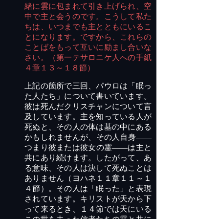
緒に雲に包まれて引き上げられ、空
中で主と会うのです。こうして私た
ちは、いつまでも主とともにいるこ
とになります。ですから、これらの
ことばをもって互いに励まし合いな
さい。（第一テサロニケ人への手紙
４章１３～１８節）
上記の箇所で三回、パウロは「眠っ
た人たち」について書いています。
彼は死んだクリスチャンについて言
及しています。主を知っている人が
死ぬと、その人の体は墓の中にある
かもしれませんが、その人自身――
つまり彼または彼女の霊――は主と
共にあり続けます。したがって、あ
る意味、その人は決して死ぬことは
ありません（ヨハネ１１章１１～１
４節）。その人は「眠った」と表現
されています。キリストが天から下
って来るとき、１４節では天にいる