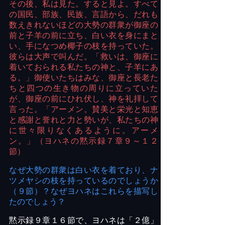
その後、私は見た。すると見よ。すべて
の国民、部族、民族、言語から、だれも
数えきれないほどの大勢の群衆が御座の
前と子羊の前に立ち、白い衣を身にまと
い、手になつめ椰子の枝を持っていた。
彼らは大声で叫んだ。「救いは、御座に
着いておられる私たちの神と、子羊にあ
る。」御使いたちはみな、御座と長老た
ちと四つの生き物の周りに立っていた
が、御座の前にひれ伏し、神を礼拝して
言った。「アーメン。賛美と栄光と知恵
と感謝と誉れと力と勢いが、私たちの神
に世々限りなくあるように。アーメ
ン。」（ヨハネの黙示録７章９～１２
節）
なぜ大勢の群衆は白い衣を着ており、ナ
ツメヤシの枝を持っているのでしょうか
（９節）？なぜヨハネはこれらを描写し
たのでしょう？
黙示録９章１６節で、ヨハネは「２億」