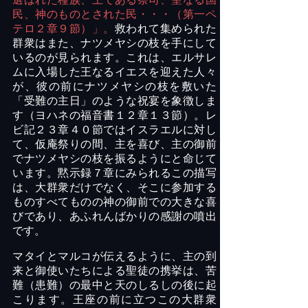
民、神のものとされた民・・・（第一ペ
テロ２章９節）」。
救われて集められた
群衆はまた、ナツメヤシの枝を手にして
いるのが見られます。これは、エルサレ
ムに入場した王なるイエスを迎えた人々
が、彼の前にナツメヤシの枝を敷いた
「受難の主日」のような祝宴を象徴しま
す（ヨハネの福音書１２章１３節）。レ
ビ記２３章４０節ではイスラエルに対し
て、仮庵祭りの間、主を喜び、主の御前
でナツメヤシの枝を振るようにと命じて
います。黙示録７章にみられるこの描写
は、大群衆だけでなく、そこに参加する
ものすべてものの神の御前での大きな喜
びであり、あふれんばかりの感謝の噴出
です。
マタイとマルコが伝えるように、主の到
来と御使いたちによる聖徒の携挙は、苦
難（患難）の最中と天のしるしの後に起
こります。王座の前に立つこの大群衆