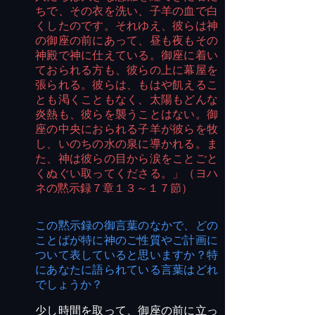
ちで、その衣を洗い、子羊の血で白
くしたのです。それゆえ、彼らは神
の御座の前にあって、昼も夜もその
神殿で神に仕えている。御座に着い
ておられる方も、彼らの上に幕屋を
張られる。彼らは、もはや飢えるこ
とも渇くこともなく、太陽もどんな
炎熱も、彼らを襲うことはない。御
座の中央におられる子羊が彼らを牧
し、いのちの水の泉に導かれる。ま
た、神は彼らの目から涙をことごと
くぬぐい取ってくださる。」（ヨハ
ネの黙示録７章１３～１７節）
この黙示録の御言葉のなかで、どの
ことばが特に神のご性質やご計画に
ついて表していると思いますか？特
にあなたに語られている言葉はどれ
でしょうか？
少し時間を取って、御座の前に立っ