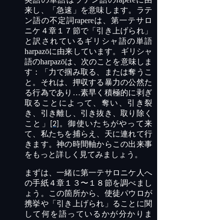
来し、「急速」を意味します。ラテ
ン語の不定詞
rapere
は、第一テサロ
ニケ４章１７節で「引き上げられ」
と訳されているギリシャ語の単語
harpazō
に由来しています。ギリシャ
語の
harpazō
は、次のことを意味しま
す：「力で掴み取る、または奪うこ
と。それは、押収する暴力の公然た
る行為であり…素早く積極的に剥ぎ
取ることによって、奪い、引き裂
き、引き離し、引き抜き、取り除く
こと」
。御使いたちがやって来
[2]
て、私たちを捕らえ、天に連れて行
きます。神の時間軸からこの出来事
をもっと詳しく見てみましょう。
まずは、一緒に第一テサロニケ人へ
の手紙４章１３〜１８節を調べまし
ょう。この箇所から、使徒パウロが
携挙や「引き上げられ」ることに関
して何を語っているかが分かりま