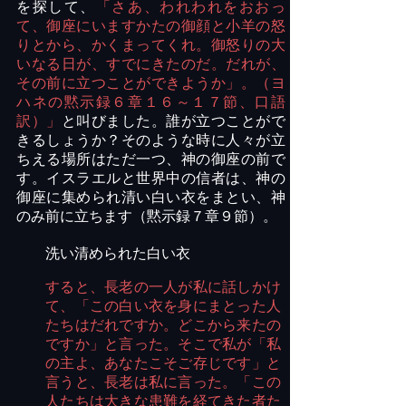
を探して、
「さあ、われわれをおおっ
て、御座にいますかたの御顔と小羊の怒
りとから、かくまってくれ。御怒りの大
いなる日が、すでにきたのだ。だれが、
その前に立つことができようか」。（ヨ
ハネの黙示録６章１６～１７節、口語
訳）」
と叫びました。誰が立つことがで
きるしょうか？そのような時に人々が立
ちえる場所はただ一つ、神の御座の前で
す。イスラエルと世界中の信者は、神の
御座に集められ清い白い衣をまとい、神
のみ前に立ちます（黙示録７章９節）。
洗い清められた白い衣
すると、長老の一人が私に話しかけ
て、「この白い衣を身にまとった人
たちはだれですか。どこから来たの
ですか」と言った。そこで私が「私
の主よ、あなたこそご存じです」と
言うと、長老は私に言った。「この
人たちは大きな患難を経てきた者た