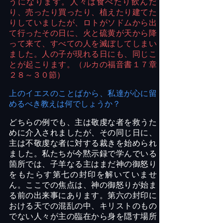
うになります。人々は食べたり飲んだ
り、売ったり買ったり、植えたり建てた
りしていましたが、ロトがソドムから出
て行ったその日に、火と硫黄が天から降
って来て、すべての人を滅ぼしてしまい
ました。人の子が現れる日にも、同じこ
とが起こります。（ルカの福音書１７章
２８～３０節）
上のイエスのことばから、私達が心に留
めるべき教えは何でしょうか？
どちらの例でも、主は敬虔な者を救うた
めに介入されましたが、その同じ日に、
主は不敬虔な者に対する裁きを始められ
ました。私たちが今黙示録で学んでいる
箇所では、子羊なる主はまだ神の御怒り
をもたらす第七の封印を解いていませ
ん。ここでの焦点は、神の御怒りが始ま
る前の出来事にあります。第六の封印に
おける天での混乱の中、キリストのもの
でない人々が主の臨在から身を隠す場所