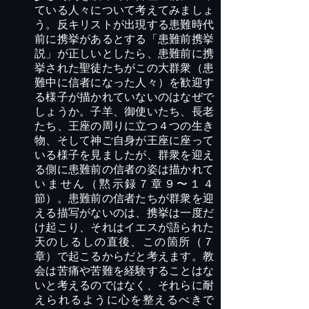
ている人々について考えてみましょ
う。反キリストが出現する患難時代
前に携挙があるとする「患難前携挙
説」が正しいとしたら、患難前に携
挙された聖徒たちがこの大群衆（患
難中に信者になった人々）を歓迎す
る様子が描かれていないのはなぜで
しょうか。子羊、御使いたち、長老
たち、王座の周りに立つ４つの生き
物、そして神ご自身が王座に座って
いる様子を見ましたが、群衆を迎え
る側に患難前の信者の姿は描かれて
いません（黙示録７章９〜１４
節）。患難前の信者たちが群衆を迎
える描写がないのは、携挙は一度だ
け起こり、それはイエスが語られた
天のしるしの直後、この箇所（７
章）で起こるからだと考えます。教
会は苦痛や苦難を経験することはな
いと考えるのではなく、それらに耐
えられるように心を整えるべきで