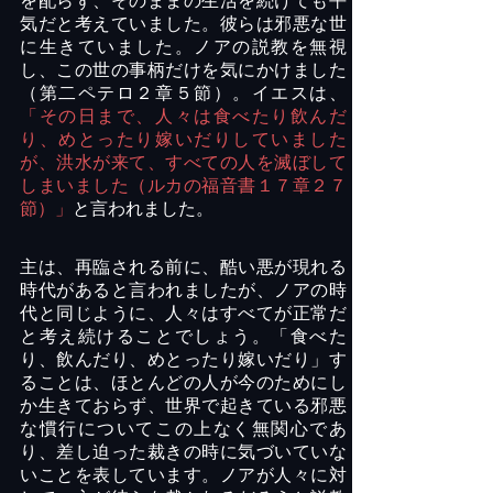
を配らず、そのままの生活を続けても平
気だと考えていました。彼らは邪悪な世
に生きていました。ノアの説教を無視
し、この世の事柄だけを気にかけました
（第二ペテロ２章５節）。イエスは、
「その日まで、人々は食べたり飲んだ
り、めとったり嫁いだりしていました
が、洪水が来て、すべての人を滅ぼして
しまいました（ルカの福音書１７章２７
節）」
と言われました。
主は、再臨される前に、酷い悪が現れる
時代があると言われましたが、ノアの時
代と同じように、人々はすべてが正常だ
と考え続けることでしょう。「食べた
り、飲んだり、めとったり嫁いだり」す
ることは、ほとんどの人が今のためにし
か生きておらず、世界で起きている邪悪
な慣行についてこの上なく無関心であ
り、差し迫った裁きの時に気づいていな
いことを表しています。ノアが人々に対