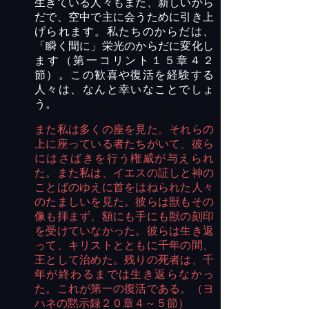
生きている人々もまた、新しいから
だで、空中で主に会うために引き上
げられます。私たちのからだは、
「瞬く間に」栄光のからだに変化し
ます（第一コリント１５章４２
節）。この歓喜や復活を経験する
人々は、なんと幸いなことでしょ
う。
また私は多くの座を見た。それらの
上に座っている者たちがいて、彼ら
にはさばきを行う権威が与えられ
た。また私は、イエスの証しと神の
ことばのゆえに首をはねられた人々
のたましいを見た。彼らは獣もその
像も拝まず、額にも手にも獣の刻印
を受けていなかった。彼らは生き返
って、キリストとともに千年の間、
王として治めた。残りの死者は、千
年が終わるまでは生き返らなかっ
た。これが第一の復活である。（ヨ
ハネの黙示録２０章４～５節）