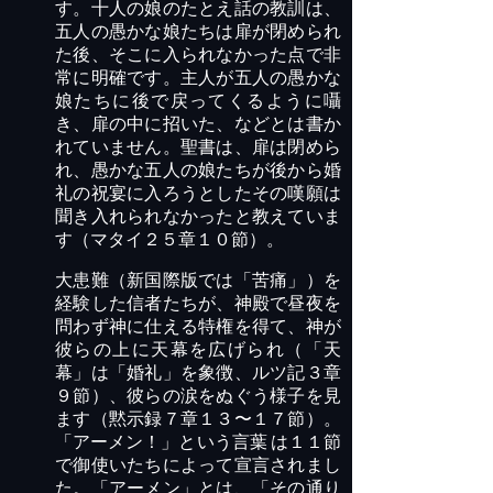
す。十人の娘のたとえ話の教訓は、
五人の愚かな娘たちは扉が閉められ
た後、そこに入られなかった点で非
常に明確です。主人が五人の愚かな
娘たちに後で戻ってくるように囁
き、扉の中に招いた、などとは書か
れていません。聖書は、扉は閉めら
れ、愚かな五人の娘たちが後から婚
礼の祝宴に入ろうとしたその嘆願は
聞き入れられなかったと教えていま
す（マタイ２５章１０節）。
大患難（新国際版では「苦痛」）を
経験した信者たちが、神殿で昼夜を
問わず神に仕える特権を得て、神が
彼らの上に天幕を広げられ（「天
幕」は「婚礼」を象徴、ルツ記３章
９節）、彼らの涙をぬぐう様子を見
ます（黙示録７章１３〜１７節）。
「アーメン！」という言葉
は１１節
で御使いたちによって宣言されまし
た。「アーメン」とは、「その通り