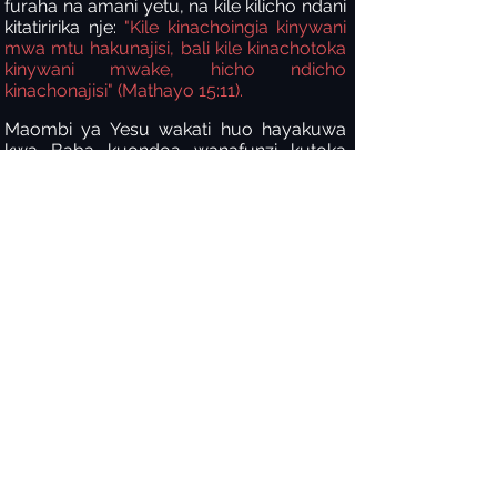
furaha na amani yetu, na kile kilicho ndani
kitatiririka nje:
"Kile kinachoingia kinywani
mwa mtu hakunajisi, bali kile kinachotoka
kinywani mwake, hicho ndicho
kinachonajisi" (Mathayo 15:11).
Maombi ya Yesu wakati huo hayakuwa
kwa Baba kuondoa wanafunzi kutoka
duniani, bali kwa ajili ya ulinzi wao.
Walikuwa bado na kazi ya kufanya, ndiyo
maana hawakuweza kwenda Naye. Roho
alipaswa kuja na kuwawezesha kueneza
neno Lake linalotoa uzima, hata kwa
Wapagani. Ndivyo ilivyo kwako pia.
Ukimfahamu Kristo, una wajibu wa
kushiriki Neno Lake na kuwa chumvi na
nuru wakati bado kuna muda kwa watu
kusikia na kuamini Neno la Mungu.
Huhitaji kuwa katika huduma ya wakati
wote ili kuwa na athari ya kudumu kwa
wengine kwa ajili ya Bwana. Tayari una
wito huu!
Yesu Anaomba Umoja Miongoni Mwa