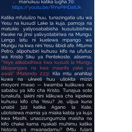
manukuu katika lugha 70:
https://youtu.be/RYwPiHDatUk
Katika mfululizo huu, tunazingatia utu wa
Yesu na kusudi Lake la kuja, pamoja na
matukio yaliyosababisha kusulubishwa
Kwake na jinsi yalivyotabiriwa na Mungu.
Lengo letu ni kuelewa mpango wa
Mungu na kwa nini Yesu ilibidi afe. Mtume
Petro, alipohubiri kuhusu kifo na ufufuo
wa Kristo Siku ya Pentekoste, alisema,
"Yeye alikabidhiwa kwa kusudi la Mungu
lililopangwa na kwa maarifa yake ya
awali" (Matendo 2:23).
Kila mtu anahitaji
kuwa na ukweli huu uliokita mizizi
mioyoni mwao — kwamba kulikuwa na
sababu ya kifo cha Kristo. Tunajua sote
tunakufa, lakini nini kilikuwa cha kipekee
kuhusu kifo cha Yesu? Je, ulijua kuna
unabii 322 katika Agano la Kale,
uliotolewa mamia ya miaka kabla ya kuja
kwa Masihi, unaozungumzia maisha na
kifo chake kama nyakati muhimu katika
historia ya mwanadamu? (Mtu fulani