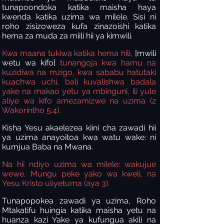
tunapoondoka katika maisha haya
kwenda katika uzima wa milele. Sisi ni
roho zisizoweza kufa zinazoishi katika
hema za muda za miili hii ya kimwili.
Kwa maana tukiwa katika hema hili,
[mwili
wetu wa kifo]
tunangoja kwa hamu na
kuzidiwa na mzigo, kwa sababu hatutaki
kuachwa uchi, bali kuvalishwa badala
yake na makao yetu ya mbinguni, ili yule
aliye wa kifo amezamizwe na uzima (2
Wakorintho 5:4).
Kisha Yesu akaelezea kiini cha zawadi hii
ya uzima anayoitoa kwa watu wake: ni
kumjua Baba na Mwana.
Na
hii ndiyo uzima wa milele: wakujue
wewe, Mungu peke yako wa kweli, na
Yesu Kristo uliyetuma (aya 3).
Tunapopokea zawadi ya uzima, Roho
Mtakatifu huingia katika maisha yetu na
huanza kazi Yake ya kufungua akili na