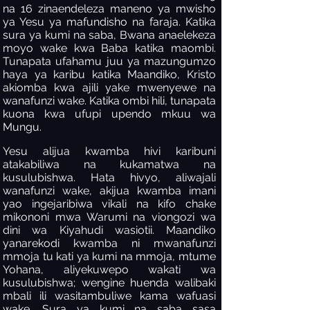
na 16 zinaendeleza maneno ya mwisho
ya Yesu ya mafundisho na faraja. Katika
sura ya kumi na saba, Bwana anaelekeza
moyo wake kwa Baba katika maombi.
Tunapata ufahamu juu ya mazungumzo
haya ya karibu katika Maandiko, Kristo
akiomba kwa ajili yake mwenyewe na
wanafunzi wake. Katika ombi hili, tunapata
kuona kwa ufupi upendo mkuu wa
Mungu.
Yesu alijua kwamba hivi karibuni
atakabiliwa na kukamatwa na
kusulubishwa. Hata hivyo, aliwajali
wanafunzi wake, akijua kwamba imani
yao ingejaribiwa vikali na kifo chake
mikononi mwa Warumi na viongozi wa
dini wa Kiyahudi wasiotii. Maandiko
yanarekodi kwamba ni mwanafunzi
mmoja tu kati ya kumi na mmoja, mtume
Yohana, aliyekuwepo wakati wa
kusulubishwa; wengine huenda walibaki
mbali ili wasitambuliwe kama wafuasi
wake. Sura ya kumi na saba sasa