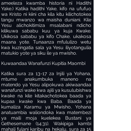
ameeleza kwamba historia ni Hadithi
Yake.) Katika hadithi Yake, kifo na ufufuo
wa Kristo ni kiini cha kila kitu kilichotokea
tangu mwanzo wa maisha duniani. Kile
Yesu alichokitimiza msalabani ndicho
kilikuwa sababu kuu ya kuja Kwake.
Ukikosa sababu ya kifo Chake, ukakosa
maana yote. Tunaanza mfululizo wetu
kwa kuzingatia sala ya Yesu iliyotangulia
matukio yote ya siku ile ya mwisho.
Kuwaandaa Wanafunzi Kupitia Maombi
Katika sura za 13-17 za Injili ya Yohana,
mtume anakumbuka maneno na
matendo ya Yesu alipokuwa akiwaandaa
wanafunzi wake kwa ajili ya kusulubishwa
kwake na kile kitakachotokea baada ya
kupaa kwake kwa Baba. Baada ya
kumaliza Karamu ya Mwisho, Yohana
anatuambia waliondoka kwa matembezi
ya maili moja kuelekea Bustani ya
Gethesemane (14:31). Wakipiga kambi
mahali fulani karibu na hekalu, sura za 15