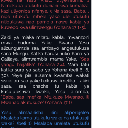
kweli, na Yesu Kristo uliyemtuma.
4
Nimekupa utukufu duniani kwa kumaliza
kazi uliyonipa nifanye.
Na sasa, Baba, ,
5
nipe utukufu mbele yako ule utukufu
nilioukuwa nao pamoja nawe kabla ya
kuwepo kwa ulimwengu (Yohana 17:1-5).
Zaidi ya miaka mitatu kabla, mwanzoni
mwa huduma Yake, Bwana Yesu
alizungumzia saa ambayo angeutukuza
sana Mungu. Katika harusi huko Kana ya
Galilaya, alimwambia mama Yake,
"Saa
yangu haijafika" (Yohana 2:4).
Mara tatu
katika sura ya saba ya Yohana (beti 6, 8,
30), Yeye pia alisema kwamba wakati
wake au saa yake haikuwa imefika. Lakini
sasa, saa chache tu kabla ya
kusulubishwa kwake, Yesu aliomba,
"Baba, saa imefika. Mtukuze Mwanao, ili
Mwanao akutukuze" (Yohana 17:1).
Yesu alimaanisha nini aliporejelea
Msalaba kama utukufu wake na utukuzaji
wake? (beti 1) Msalaba unaleta utukufu