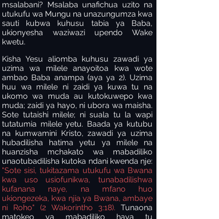
msalabani? Msalaba unafichua uzito na
utukufu wa Mungu na unazungumza kwa
sauti kubwa kuhusu tabia ya Baba,
ukionyesha waziwazi upendo Wake
kwetu.
Kisha Yesu aliomba kuhusu zawadi ya
uzima wa milele anayoitoa kwa wote
ambao Baba anampa (aya ya 2). Uzima
huu wa milele ni zaidi ya kuwa tu na
ukomo wa muda au kutokuwepo kwa
muda; zaidi ya hayo, ni ubora wa maisha.
Sote tutaishi milele; ni suala tu la wapi
tutatumia milele yetu. Baada ya kutubu
na kumwamini Kristo, zawadi ya uzima
hubadilisha hatima yetu ya milele na
huanzisha mchakato wa mabadiliko
unaotubadilisha kutoka ndani kwenda nje:
"Sote sisi, tukitazama utukufu wa Bwana
kwa uso usiofunikwa, tunabadilishwa
kufanana naye, na mfano huo
ukiongezeka, kwa njia ya Bwana, ambaye
ni Roho" (2 Wakorintho 3:18).
Tunaona
matokeo ya mabadiliko haya tu