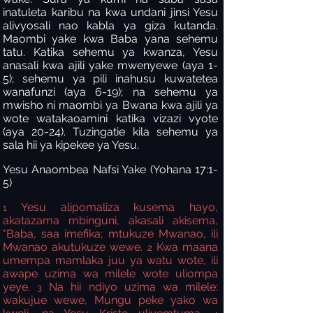
inatuleta karibu na kwa undani jinsi Yesu
alivyosali nao kabla ya giza kutanda.
Maombi yake kwa Baba yana sehemu
tatu. Katika sehemu ya kwanza, Yesu
anasali kwa ajili yake mwenyewe (aya 1-
5); sehemu ya pili inahusu kuwatetea
wanafunzi (aya 6-19); na sehemu ya
mwisho ni maombi ya Bwana kwa ajili ya
wote watakaoamini katika vizazi vyote
(aya 20-24). Tuzingatie kila sehemu ya
sala hii ya kipekee ya Yesu.
Yesu Anaombea Nafsi Yake (Yohana 17:1-
5)
Yesu alipomaliza kusema hayo,
1
akatazama mbinguni, akasali akisema,
"Baba, saa imefika; mtukuze Mwanao, ili
Mwanao akutukuze wewe.
Kwa maana
2
umempa mamlaka juu ya watu wote, ili
awape uzima wa milele wote uliompa
yeye.
Na hii ndiyo uzima wa milele:
3
wakujue wewe, Mungu peke yako wa