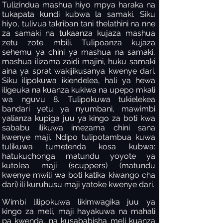
Tulizindua mashua hiyo mpya haraka na
tukapata kundi kubwa la samaki. Siku
hiyo, tulivua takriban tani thelathini na nne
za samaki na tukaanza kujaza mashua
zetu zote mbili. Tulipoanza kujaza
sehemu ya chini ya mashua na samaki,
mashua ilizama zaidi majini, huku samaki
aina ya sprat wakijikusanya kwenye dari.
Siku ilipokuwa ikiendelea, hali ya hewa
iligeuka na kuanza kukiwa na upepo mkali
wa nguvu 8. Tulipokuwa tukielekea
bandari yetu ya nyumbani, mawimbi
yalianza kupiga juu ya kingo za boti kwa
sababu ilikuwa imezama chini sana
kwenye maji. Ndipo tulipotambua kuwa
tulikuwa tumetenda kosa kubwa:
hatukuchonga matundu yoyote ya
kutolea maji (scuppers) (matundu
kwenye mwili wa boti katika kiwango cha
dari) ili kuruhusu maji yatoke kwenye dari.
Wimbi lilipokuwa likimwagika juu ya
kingo za meli, maji hayakuwa na mahali
pa kwenda, na kusababisha meli kuanza