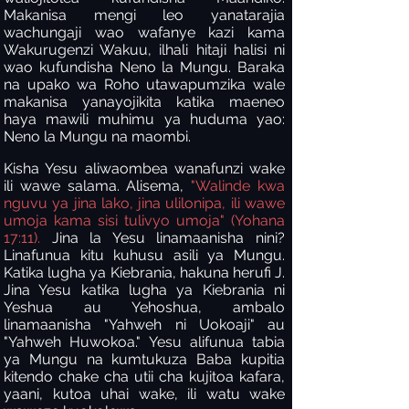
Makanisa mengi leo yanatarajia
wachungaji wao wafanye kazi kama
Wakurugenzi Wakuu, ilhali hitaji halisi ni
wao kufundisha Neno la Mungu. Baraka
na upako wa Roho utawapumzika wale
makanisa yanayojikita katika maeneo
haya mawili muhimu ya huduma yao:
Neno la Mungu na maombi.
Kisha Yesu aliwaombea wanafunzi wake
ili wawe salama. Alisema,
"Walinde kwa
nguvu ya jina lako, jina ulilonipa, ili wawe
umoja kama sisi tulivyo umoja" (Yohana
17:11).
Jina la Yesu linamaanisha nini?
Linafunua kitu kuhusu asili ya Mungu.
Katika lugha ya Kiebrania, hakuna herufi J.
Jina Yesu katika lugha ya Kiebrania ni
Yeshua au Yehoshua, ambalo
linamaanisha "Yahweh ni Uokoaji" au
"Yahweh Huwokoa." Yesu alifunua tabia
ya Mungu na kumtukuza Baba kupitia
kitendo chake cha utii cha kujitoa kafara,
yaani, kutoa uhai wake, ili watu wake