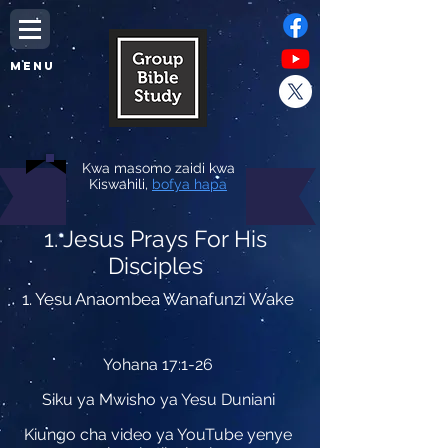
MENU
Kwa masomo zaidi kwa
Kiswahili,
bofya hapa
1. Jesus Prays For His
Disciples
1. Yesu Anaombea Wanafunzi Wake
Yohana 17:1-26
Siku ya Mwisho ya Yesu Duniani
Kiungo cha video ya YouTube yenye