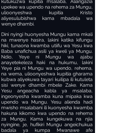
kutukuzwa kupitia msalaba, Aliangazia
upekee wa upendo na rehema za Mungu,
ulioonyeshwa kupitia Kristo
aliyesulubishwa kama mbadala wa
wenye dhambi.
Dini nyingi huonyesha Mungu kama mkali
na mwenye hasira, lakini katika kifungu
hiki, tunaona kwamba utiifu wa Yesu kwa
Baba unafichua asili ya kweli ya Mungu.
Ndio, Yeye ni Mungu wa ajabu
anayetekeleza haki na hukumu, lakini
Yeye pia ni Mungu wa upendo, rehema,
na wema, ulioonyeshwa kupitia gharama
kubwa aliyekuwa tayari kuilipa ili kutuleta
sisi wenye dhambi mbele Zake. Kama
Yesu angeacha kabla ya msalaba,
ingeonyesha kwamba kuna mipaka kwa
upendo wa Mungu. Yesu alienda hadi
mwisho msalabani ili kuonyesha kwamba
hakuna kikomo kwa upendo na rehema
za Mungu. Kama kungekuwa na njia
nyingine, je, hufikiri Mungu angeichukua
badala ya kumpa Mwanawe afe