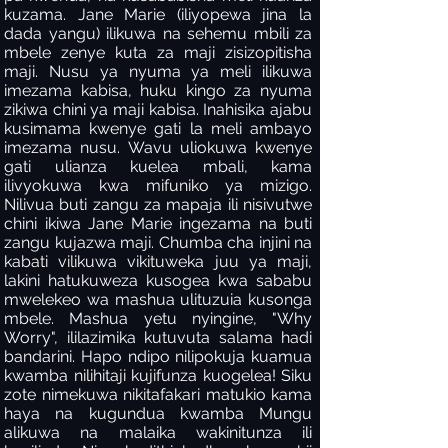
kuzama. Jane Marie (iliyopewa jina la
dada yangu) ilikuwa na sehemu mbili za
mbele zenye kuta za maji zisizopitisha
maji. Nusu ya nyuma ya meli ilikuwa
imezama kabisa, huku kingo za nyuma
zikiwa chini ya maji kabisa. Inahisika ajabu
kusimama kwenye gati la meli ambayo
imezama nusu. Wavu uliokuwa kwenye
gati ulianza kuelea mbali, kama
ilivyokuwa kwa mifuniko ya mizigo.
Nilivua buti zangu za mapaja ili nisivutwe
chini ikiwa Jane Marie ingezama na buti
zangu kujazwa maji. Chumba cha injini na
kabati vilikuwa vikituweka juu ya maji,
lakini hatukuweza kusogea kwa sababu
mwelekeo wa mashua ulituzuia kusonga
mbele. Mashua yetu nyingine, "Why
Worry", ililazimika kutuvuta salama hadi
bandarini. Hapo ndipo nilipokuja kuamua
kwamba nilihitaji kujifunza kuogelea! Siku
zote nimekuwa nikitafakari matukio kama
haya na kugundua kwamba Mungu
alikuwa na malaika wakinitunza ili