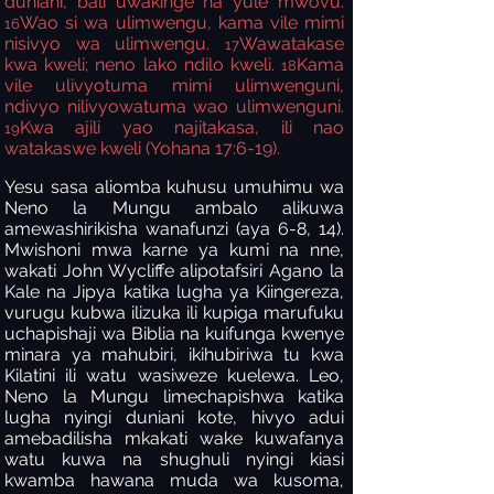
duniani, bali uwakinge na yule mwovu.
Wao si wa ulimwengu, kama vile mimi
16
nisivyo wa ulimwengu.
Wawatakase
17
kwa kweli; neno lako ndilo kweli.
Kama
18
vile ulivyotuma mimi ulimwenguni,
ndivyo nilivyowatuma wao ulimwenguni.
Kwa ajili yao najitakasa, ili nao
19
watakaswe kweli (Yohana 17:6-19).
Yesu sasa aliomba kuhusu umuhimu wa
Neno la Mungu ambalo alikuwa
amewashirikisha wanafunzi (aya 6-8, 14).
Mwishoni mwa karne ya kumi na nne,
wakati John Wycliffe alipotafsiri Agano la
Kale na Jipya katika lugha ya Kiingereza,
vurugu kubwa ilizuka ili kupiga marufuku
uchapishaji wa Biblia na kuifunga kwenye
minara ya mahubiri, ikihubiriwa tu kwa
Kilatini ili watu wasiweze kuelewa. Leo,
Neno la Mungu limechapishwa katika
lugha nyingi duniani kote, hivyo adui
amebadilisha mkakati wake kuwafanya
watu kuwa na shughuli nyingi kiasi
kwamba hawana muda wa kusoma,