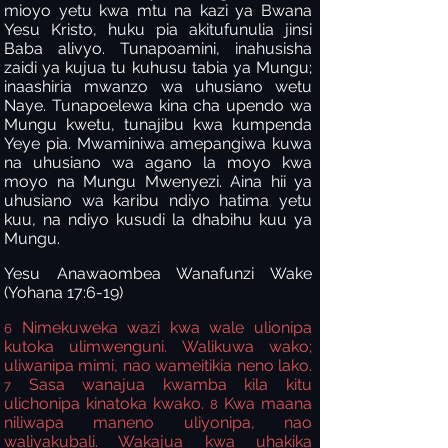
mioyo yetu kwa mtu na kazi ya Bwana
Yesu Kristo, huku pia akitufunulia jinsi
Baba alivyo. Tunapoamini, inahusisha
zaidi ya kujua tu kuhusu tabia ya Mungu;
inaashiria mwanzo wa uhusiano wetu
Naye. Tunapoelewa kina cha upendo wa
Mungu kwetu, tunajibu kwa kumpenda
Yeye pia. Mwaminiwa amepangiwa kuwa
na uhusiano wa agano la moyo kwa
moyo na Mungu Mwenyezi. Aina hii ya
uhusiano wa karibu ndiyo hatima yetu
kuu, na ndiyo kusudi la dhabihu kuu ya
Mungu.
Yesu Anawaombea Wanafunzi Wake
(Yohana 17:6-19)
Nimekuweka wazi
kwa wale ulionipa
6
kutoka ulimwenguni. Walikuwa wako;
uliwanipa mimi, nao wameitikia neno lako.
Sasa wanajua kwamba kila kitu
7
ulichonipa kinatoka kwako.
Kwa maana
8
niliwapa maneno uliyonipa, nao
waliyakubali. Wakajua kwa uhakika