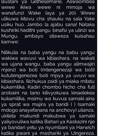
Bustani ya Gethesemane, Aliwaombea
wewe ikiwa wewe ni mmoja wa
wanafunzi Wake (aya ya 20). Wewe
ulikuwa kitovu cha shauku na sala Yake
usiku huo. Jambo la ajabu sana! Nataka
kushiriki hadithi yangu binafsi ya ulinzi wa
Mungu, ambayo sitaweza kuisahau
kamwe:
Nilikulia na baba yangu na babu yangu
wakiwa wavuvi wa kibiashara, na wakati
wa ujana wangu, baba yangu alimwajiri
mjenzi wa boti (mtengenezaji wa boti)
kututengenezea boti mpya ya uvuvi wa
kibiashara. Ilichukua zaidi ya miaka mitatu
kukamilika. Kadiri chombo hicho cha futi
arobaini na tano kilivyokuwa kinaelekea
kukamilika, msimu wa kuvua samaki aina
ya sprat wa majira ya baridi ( ) (samaki
mdogo anayefanana na anchovy) ulianza,
ukileta makundi makubwa ya samaki
yaliyovuliwa katika Bahari ya Kaskazini nje
ya bandari yetu ya nyumbani ya Harwich
katika pwani ya mashariki ya Uingereza.