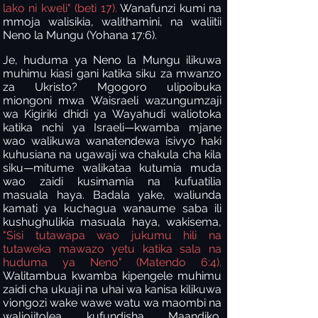
lako ni kweli" (beti 17).
Wanafunzi kumi na
mmoja walisikia, walithamini, na waliitii
Neno la Mungu (Yohana 17:6).
Je, huduma ya Neno la Mungu ilikuwa
muhimu kiasi gani katika siku za mwanzo
za Ukristo? Mgogoro ulipoibuka
miongoni mwa Waisraeli wazungumzaji
wa Kigiriki dhidi ya Wayahudi waliotoka
katika nchi ya Israeli—kwamba mjane
wao walikuwa wanatendewa isivyo haki
kuhusiana na ugawaji wa chakula cha kila
siku—mitume walikataa kutumia muda
wao zaidi kusimamia na kufuatilia
masuala haya. Badala yake, waliunda
kamati ya kuchagua wanaume saba ili
kushughulikia masuala haya, wakisema,
"Sisi tutawapa wao jukumu hili na
tutaweka mawazo yetu katika sala na
huduma ya Neno" (Matendo 6:4).
Walitambua kwamba kipengele muhimu
zaidi cha ukuaji na uhai wa kanisa kilikuwa
viongozi wake wawe watu wa maombi na
waliojitolea kufundisha Maandiko.