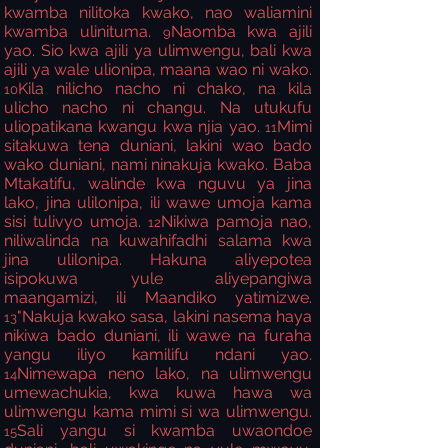
kwamba nilitoka kwako, nao waliamini
kwamba ulinituma.
Naomba kwa ajili
9
yao. Sio kwa ajili ya ulimwengu, bali kwa
ajili ya wale ulionipa, maana wao ni wako.
Kila nilicho nacho ni chako, na kila
10
ulicho nacho ni changu. Na utukufu
uliopatikana kwangu kwa njia yao.
Mimi
11
sitakuwa tena duniani, lakini wao bado
wako duniani, nami ninakuja kwako. Baba
Mtakatifu, walinde kwa nguvu ya jina
lako, jina ulilonipa, ili wawe umoja kama
sisi tulivyo umoja.
Nikiwa pamoja nao,
12
niliwalinda na kuwahifadhi salama kwa
jina ulilonipa. Hakuna aliyepotea
isipokuwa yule aliyepangiwa
maangamizi, ili Maandiko yatimizwe.
"Nakuja kwako sasa, lakini nasema haya
13
nikiwa bado duniani, ili wawe na furaha
yangu iliyo kamilifu ndani yao.
Nimewapa neno lako, na ulimwengu
14
umewachukia, kwa kuwa hawa wa
ulimwengu kama mimi si wa ulimwengu.
Sali yangu si kwamba uwaondoe
15