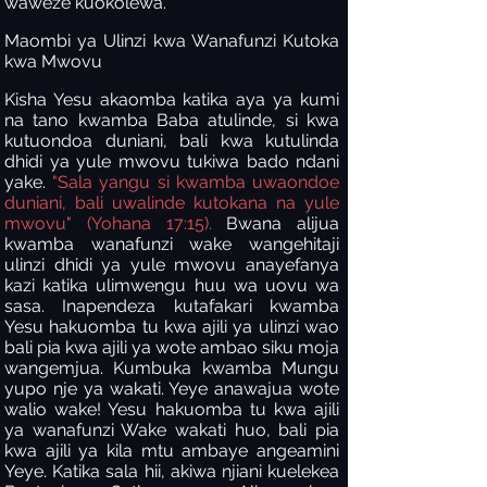
waweze kuokolewa.
Maombi ya Ulinzi kwa Wanafunzi Kutoka
kwa Mwovu
Kisha Yesu akaomba katika aya ya kumi
na tano kwamba Baba atulinde, si kwa
kutuondoa duniani, bali kwa kutulinda
dhidi ya yule mwovu tukiwa bado ndani
yake.
"Sala yangu si kwamba uwaondoe
duniani, bali uwalinde kutokana na yule
mwovu" (Yohana 17:15).
Bwana alijua
kwamba wanafunzi wake wangehitaji
ulinzi dhidi ya yule mwovu anayefanya
kazi katika ulimwengu huu wa uovu wa
sasa. Inapendeza kutafakari kwamba
Yesu hakuomba tu kwa ajili ya ulinzi wao
bali pia kwa ajili ya wote ambao siku moja
wangemjua. Kumbuka kwamba Mungu
yupo nje ya wakati. Yeye anawajua wote
walio wake! Yesu hakuomba tu kwa ajili
ya wanafunzi Wake wakati huo, bali pia
kwa ajili ya kila mtu ambaye angeamini
Yeye. Katika sala hii, akiwa njiani kuelekea