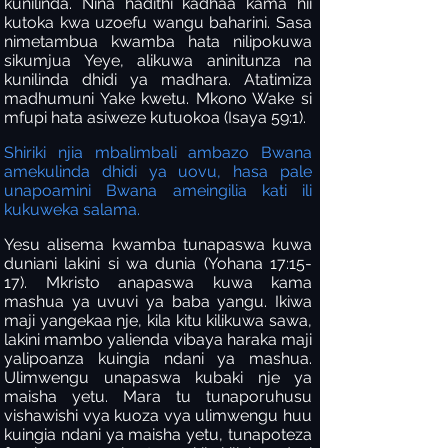
kunilinda. Nina hadithi kadhaa kama hii
kutoka kwa uzoefu wangu baharini. Sasa
nimetambua kwamba hata nilipokuwa
sikumjua Yeye, alikuwa aninitunza na
kunilinda dhidi ya madhara. Atatimiza
madhumuni Yake kwetu. Mkono Wake si
mfupi hata asiweze kutuokoa (Isaya 59:1).
Shiriki njia mbalimbali ambazo Bwana
amekulinda dhidi ya uovu, hasa pale
unapoamini Bwana ameingilia kati ili
kukuweka salama.
Yesu alisema kwamba tunapaswa kuwa
duniani lakini si wa dunia (Yohana 17:15-
17). Mkristo anapaswa kuwa kama
mashua ya uvuvi ya baba yangu. Ikiwa
maji yangekaa nje, kila kitu kilikuwa sawa,
lakini mambo yalienda vibaya haraka maji
yalipoanza kuingia ndani ya mashua.
Ulimwengu unapaswa kubaki nje ya
maisha yetu. Mara tu tunaporuhusu
vishawishi vya kuoza vya ulimwengu huu
kuingia ndani ya maisha yetu, tunapoteza