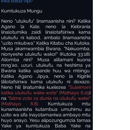
kwa Baba vipi?
Kumtukuza Mungu
Neno "utukufu" linamaanisha nini? Katika
Agano la Kale, neno la Kiebrania
linalotumika zaidi linalotafsiriwa kama
utukufu ni kabod, ambalo linamaanisha
"uzito mkubwa." Katika Kitabu cha Kutoka,
Musa akamwambia Bwana, "Nakuomba,
nionyeshe utukufu wako!" (Kutoka 33:18).
Aliomba nini? Musa alitamani kuona
mng'ao, uzuri, utukufu, na heshima ya
Bwana katika upande huu wa mbingu.
Katika Agano Jipya, neno la Kigiriki
lililotafsiriwa kama utukufu ni doxazo.
Neno hili linatumika kuelezea
"Suleimani
katika utukufu wake wote" (Mathayo 6:29
)
na
"falme zote za dunia na utukufu wake"
(Mathayo 6:8).
Kumtukuza mtu
kunamaanisha kutambua umuhimu au
uzito wa sifa inayotamaniwa ambayo mtu
huyo anayo. Yesu alipozungumzia tamaa
Yake ya kumtukuza Baba Yake na