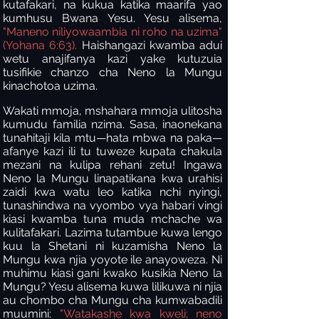
kutafakari, na kukua katika maarifa yao
kumhusu Bwana Yesu. Yesu alisema,
"Maneno niliyowaambia ni roho na uzima"
(Yohana 6:63).
Haishangazi kwamba adui
wetu anajifanya kazi yake kutuzuia
tusifikie chanzo cha Neno la Mungu
kinachotoa uzima.
Wakati mmoja, mshahara mmoja ulitosha
kumudu familia nzima. Sasa, inaonekana
tunahitaji kila mtu—hata mbwa na paka—
afanye kazi ili tu tuweze kupata chakula
mezani na kulipa rehani zetu! Ingawa
Neno la Mungu linapatikana kwa urahisi
zaidi kwa watu leo katika nchi nyingi,
tunashindwa na vyombo vya habari vingi
kiasi kwamba tuna muda mchache wa
kulitafakari. Lazima tutambue kuwa lengo
kuu la Shetani ni kuzamisha Neno la
Mungu kwa njia yoyote ile anayoweza. Ni
muhimu kiasi gani kwako kusikia Neno la
Mungu? Yesu alisema kuwa lilikuwa ni njia
au chombo cha Mungu cha kumwabadili
muumini:
"Watakashe kwa kweli; neno