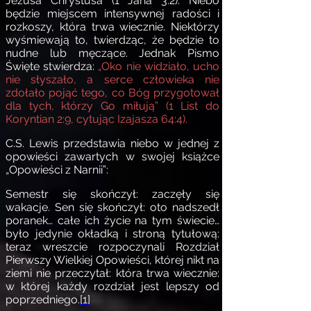
Jezusa Chrystusa (1 Jana 3:2). Niebo
będzie miejscem intensywnej radości i
rozkoszy, która trwa wiecznie. Niektórzy
wyśmiewają to, twierdząc, że będzie to
nudne lub męczące. Jednak Pismo
Święte stwierdza:
„Oko nie widziało, ucho
nie słyszało, a serce człowieka nie
zdołało pojąć tego, co Bóg przygotował
dla tych, którzy Go miłują” (1 List do
Koryntian 2:9, cytując Izajasza 64:4).
C.S. Lewis przedstawia niebo w jednej z
opowieści zawartych w swojej książce
„Opowieści z Narnii”:
Semestr się skończył: zaczęły się
wakacje. Sen się skończył: oto nadszedł
poranek… całe ich życie na tym świecie…
było jedynie okładką i stroną tytułową:
teraz wreszcie rozpoczynali Rozdział
Pierwszy Wielkiej Opowieści, której nikt na
ziemi nie przeczytał: która trwa wiecznie:
w której każdy rozdział jest lepszy od
poprzedniego.
[1]