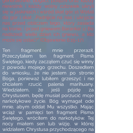
generałowie, bogaci, potężni oraz każdy
niewolnik i każdy wolny człowiek ukryli
się w jaskiniach i wśród skał gór.
Wołali
16
do gór i skał: „Padnijcie na nas i ukryjcie
nas przed obliczem tego, który zasiada
na tronie, i przed gniewem Baranka!
Bo
17
nadszedł wielki dzień ich gniewu, a kto
może się ostać?” (Objawienie 6:15-17).
Ten fragment mnie przeraził.
Przeczytałem ten fragment Pisma
Świętego, kiedy zacząłem czuć się winny
z powodu mojego grzechu. Doszedłem
do wniosku, że nie jestem po stronie
Boga, ponieważ lubiłem grzeszyć i nie
chciałem rzucić palenia marihuany.
Wiedziałem, że jeśli pójdę za
Chrystusem, będę musiał porzucić moje
narkotykowe życie. Bóg wymagał ode
mnie, abym oddał Mu wszystko. Mając
wciąż w pamięci ten fragment Pisma
Świętego, wróciłem do narkotyków. Tej
nocy miałem sen lub wizję, w której
widziałem Chrystusa przychodzącego na