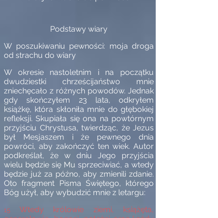
Podstawy wiary
W poszukiwaniu pewności: moja droga
od strachu do wiary
W okresie nastoletnim i na początku
dwudziestki chrześcijaństwo mnie
zniechęcało z różnych powodów. Jednak
gdy skończyłem 23 lata, odkryłem
książkę, która skłoniła mnie do głębokiej
refleksji. Skupiała się ona na powtórnym
przyjściu Chrystusa, twierdząc, że Jezus
był Mesjaszem i że pewnego dnia
powróci, aby zakończyć ten wiek. Autor
podkreślał, że w dniu Jego przyjścia
wielu będzie się Mu sprzeciwiać, a wtedy
będzie już za późno, aby zmienili zdanie.
Oto fragment Pisma Świętego, którego
Bóg użył, aby wybudzić mnie z letargu:
Wtedy królowie ziemi, książęta,
15