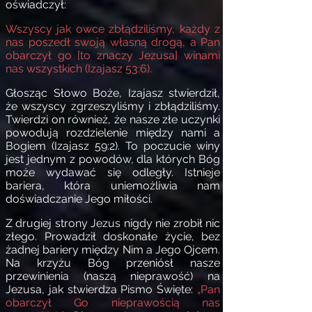
oświadczył:
Wszyscy jak owce zbłądziliśmy, każdy z
nas poszedł swoją własną drogą, a Pan
obarczył go [to znaczy Jezusa] winami
nas wszystkich (Izajasz 53:6).
Głosząc Słowo Boże, Izajasz stwierdził,
że wszyscy zgrzeszyliśmy i zbłądziliśmy.
Twierdzi on również, że nasze złe uczynki
powodują rozdzielenie między nami a
Bogiem (Izajasz 59:2). To poczucie winy
jest jednym z powodów, dla których Bóg
może wydawać się odległy. Istnieje
bariera, która uniemożliwia nam
doświadczanie Jego miłości.
Z drugiej strony Jezus nigdy nie zrobił nic
złego. Prowadził doskonałe życie, bez
żadnej bariery między Nim a Jego Ojcem.
Na krzyżu Bóg przeniósł nasze
przewinienia (naszą nieprawość) na
Jezusa, jak stwierdza Pismo Święte:
„Pan
obarczył Go nieprawością nas