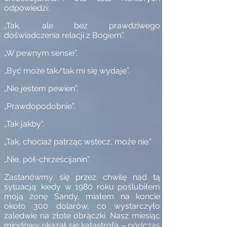
odpowiedzi:
„Tak, ale bez prawdziwego
doświadczenia relacji z Bogiem”.
„W pewnym sensie”.
„Być może tak/tak mi się wydaje”.
„Nie jestem pewien”.
„Prawdopodobnie”.
„Tak jakby”.
„Tak, chociaż patrząc wstecz, może nie.”
„Nie, pół-chrześcijanin”.
Zastanówmy się przez chwilę nad tą
sytuacją: kiedy w 1980 roku poślubiłem
moją żonę Sandy, miałem na koncie
około 300 dolarów, co wystarczyło
zaledwie na złote obrączki. Nasz miesiąc
miodowy okazał się katastrofą – podczas