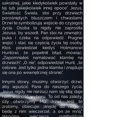
sakralnej, jakie kiedykolwiek powstały w
tej lub jakiejkolwiek innej epoce”. Jezus,
Światłość Świata, stoi przy drzwiach
porośniętych bluszczem i chwastami.
Drzwi te symbolizują wejście do czyjegoś
życia. Osoba ta nigdy nie zaprosiła
Jezusa, by wszedł. Pan stoi na zewnątrz,
puka i czeka na odpowiedź. Pragnie
wejść i stać się częścią życia tej osoby.
Ktoś powiedział kiedyś Holmanowi
Huntowi, że popełnił błąd, mówiąc:
„Zapomniałeś namalować klamkę na
drzwiach”. „O nie”, odpowiedział Hunt, „to
celowe. Jest tylko jedna klamka i znajduje
się ona po wewnętrznej stronie”.
Innymi słowy, musimy otworzyć drzwi,
aby wpuścić Pana do naszego życia.
Jezus nigdy nie narzuci nam się siłą; daje
nam wolność wyboru. To od nas zależy,
czy otworzymy Mu drzwi. Jeśli to
zrobimy, obiecuje: „Wejdę do niego i
będę z nim wieczerzał, a on ze mną”.
Wspólna wieczerza symbolizuje