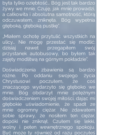
była tylko oziębłość… Bóg jest tak bardzo
żywy we mnie. Czuję, jak mnie prowadzi,
a całkowita i absolutna samotność, którą
odczuwałem, zniknęła. Bóg wypełnia
głęboką, głęboką pustkę”.
„Miałem ochotę przytulić wszystkich na
ulicy… Nie mogę przestać się modlić;
dzisiaj nawet przegapiłem swój
przystanek autobusowy, bo byłem tak
zajęty modlitwą na górnym pokładzie”.
Doświadczenia zbawienia są bardzo
różne. Po oddaniu swojego życia
Chrystusowi poczułem, że coś
znaczącego wydarzyło się głęboko we
mnie. Bóg obdarzył mnie potężnym
doświadczeniem swojej miłości, dając mi
głębokie uświadomienie, że spadł ze
mnie ogromny ciężar. Nie zdawałem
sobie sprawy, że nosiłem ten ciężar,
dopóki nie zniknął. Czułem się lekki,
wolny i pełen wewnętrznego spokoju.
Być może ty również od razu poczułeś