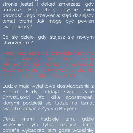
stronie jesteś i dokąd zmierzasz, gdy
umrzesz. Bóg chce, abyście mieli
pewność Jego zbawienia; stąd dzisiejszy
temat brzmi: Jak mogę być pewien
swojej wiary?
Co się dzieje, gdy stajesz się nowym
stworzeniem?
Kiedy ktoś staje się chrześcijaninem, w
środku staje się zupełnie nową osobą.
Nie jest już tym samym człowiekiem.
Rozpoczęło się nowe życie! (2 List do
Koryntian 5:17 — The Living Bible).
Ludzie mają wyjątkowe doświadczenia z
Bogiem, kiedy oddają swoje życie
Chrystusowi. Oto kilka spostrzeżeń,
którymi podzielili się ludzie na temat
swoich spotkań z Żywym Bogiem:
„Teraz mam nadzieję tam, gdzie
wcześniej była tylko rozpacz. Teraz
potrafię wybaczać, tam gdzie wcześniej