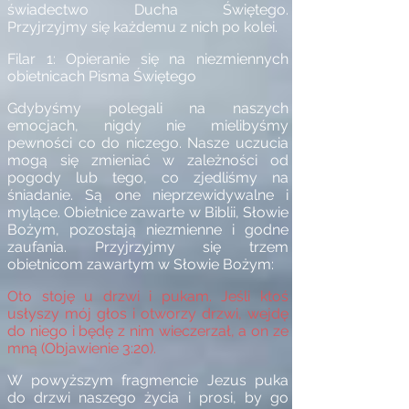
świadectwo Ducha Świętego.
Przyjrzyjmy się każdemu z nich po kolei.
Filar 1: Opieranie się na niezmiennych
obietnicach Pisma Świętego
Gdybyśmy polegali na naszych
emocjach, nigdy nie mielibyśmy
pewności co do niczego. Nasze uczucia
mogą się zmieniać w zależności od
pogody lub tego, co zjedliśmy na
śniadanie. Są one nieprzewidywalne i
mylące. Obietnice zawarte w Biblii, Słowie
Bożym, pozostają niezmienne i godne
zaufania. Przyjrzyjmy się trzem
obietnicom zawartym w Słowie Bożym:
Oto stoję u drzwi i pukam. Jeśli ktoś
usłyszy mój głos i otworzy drzwi, wejdę
do niego i będę z nim wieczerzał, a on ze
mną (Objawienie 3:20).
W powyższym fragmencie Jezus puka
do drzwi naszego życia i prosi, by go