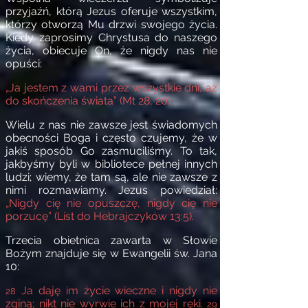
przyjaźń, którą Jezus oferuje wszystkim,
którzy otworzą Mu drzwi swojego życia.
Kiedy zaprosimy Chrystusa do naszego
życia, obiecuje On, że nigdy nas nie
opuści:
„Ja jestem z wami przez wszystkie dni, aż
do skończenia świata” (Mt 28, 20).
Wielu z nas nie zawsze jest świadomych
obecności Boga i często czujemy, że w
jakiś sposób Go zasmuciliśmy. To tak,
jakbyśmy byli w bibliotece pełnej innych
ludzi; wiemy, że tam są, ale nie zawsze z
nimi rozmawiamy. Jezus powiedział:
„Nigdy cię nie opuszczę, nigdy cię nie
porzucę” (List do Hebrajczyków 13:5).
Trzecia obietnica zawarta w Słowie
Bożym znajduje się w Ewangelii św. Jana
10:
Ja daję im życie wieczne i nigdy nie
28
zginą; nikt nie wyrwie ich z mojej ręki.
29