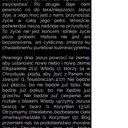
zwycięstwa”. Po drugie, daje nam
pewność co do teraźniejszości. Jezus
żyje, a Jego moc jest z nami, przynosząc
życie w całej jego pełni. Wreszcie,
potwierdza naszą nadzieję na przyszłość.
To życie nie jest końcem; istnieje życie
poza grobem. Historia nie jest ani
bezsensowna, ani cykliczna; zmierza ku
chwalebnemu punktowi kulminacyjnemu.
Pewnego dnia Jezus powróci na ziemię,
aby ustanowić nowe niebo i nową ziemię
(Objawienie 21:1). Wtedy ci, którzy są w
Chrystusie, pójdą, aby „być z Panem na
zawsze” (1 Tesaloniczan 4:17). Nie będzie
już płaczu, bo nie będzie już bólu. Nie
będzie już pokus, bo nie będzie już
grzechu. Nie będzie już cierpienia ani
rozłąki z bliskimi. Wtedy ujrzymy Jezusa
twarzą w twarz (1 Koryntian 13:12).
Otrzymamy chwalebne, bezbolesne ciała
zmartwychwstałe (1 Koryntian 15). Bóg
przemieni nas na podobieństwo moralne