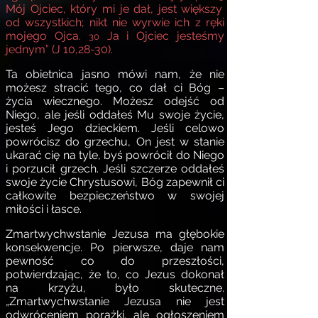
Mój Ojciec, który mi je dał, jest większy
od wszystkich; nikt nie wyrwie ich z ręki
mojego Ojca.
Ja i Ojciec jesteśmy
30
jednym” (J 10,28-30).
Ta obietnica jasno mówi nam, że nie
możesz stracić tego, co dał ci Bóg –
życia wiecznego. Możesz odejść od
Niego, ale jeśli oddałeś Mu swoje życie,
jesteś Jego dzieckiem. Jeśli celowo
powrócisz do grzechu, On jest w stanie
ukarać cię na tyle, byś powrócił do Niego
i porzucił grzech. Jeśli szczerze oddałeś
swoje życie Chrystusowi, Bóg zapewnił ci
całkowite bezpieczeństwo w swojej
miłości i łasce.
Zmartwychwstanie Jezusa ma głębokie
konsekwencje. Po pierwsze, daje nam
pewność co do przeszłości,
potwierdzając, że to, co Jezus dokonał
na krzyżu, było skuteczne.
„Zmartwychwstanie Jezusa nie jest
odwróceniem porażki, ale ogłoszeniem