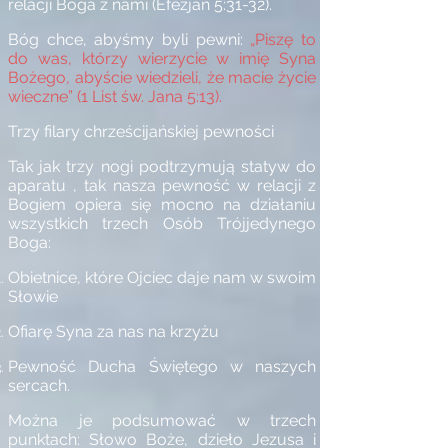
relacji Boga z nami (Efezjan 5:31-32).
Bóg chce, abyśmy byli pewni:
„Piszę to
do was, którzy wierzycie w imię Syna
Bożego, abyście wiedzieli, że macie życie
wieczne” (1 List św. Jana 5:13).
Trzy filary chrześcijańskiej pewności
Tak jak trzy nogi podtrzymują statyw do
aparatu
, tak nasza pewność w relacji z
Bogiem opiera się mocno na działaniu
wszystkich trzech Osób Trójjedynego
Boga:
Obietnice, które Ojciec daje nam w swoim
Słowie
Ofiarę Syna za nas na krzyżu
Pewność Ducha Świętego w naszych
sercach.
Można je podsumować w trzech
punktach: Słowo Boże, dzieło Jezusa i