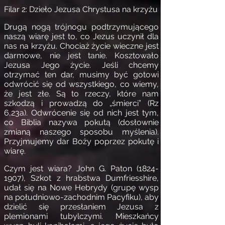
Filar 2: Dzieło Jezusa Chrystusa na krzyżu
Drugą nogą trójnogu podtrzymującego
naszą wiarę jest to, co Jezus uczynił dla
nas na krzyżu. Chociaż życie wieczne jest
darmowe, nie jest tanie. Kosztowało
Jezusa Jego życie. Jeśli chcemy
otrzymać ten dar, musimy być gotowi
odwrócić się od wszystkiego, co wiemy,
że jest złe. Są to rzeczy, które nam
szkodzą i prowadzą do „śmierci” (Rz
6,23a). Odwrócenie się od nich jest tym,
co Biblia nazywa pokutą (dosłownie
zmianą naszego sposobu myślenia).
Przyjmujemy dar Boży poprzez pokutę i
wiarę.
Czym jest wiara? John G. Paton
(1824-
1907)
, Szkot z hrabstwa Dumfriesshire,
udał się na Nowe Hebrydy (grupę wysp
na południowo-zachodnim Pacyfiku), aby
dzielić się przesłaniem Jezusa z
plemionami tubylczymi. Mieszkańcy