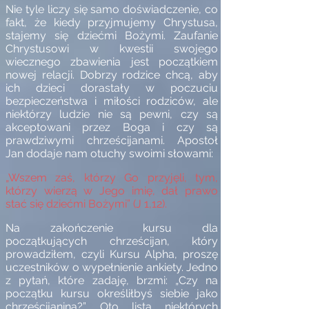
Nie tyle liczy się samo doświadczenie, co
fakt, że kiedy przyjmujemy Chrystusa,
stajemy się dziećmi Bożymi. Zaufanie
Chrystusowi w kwestii swojego
wiecznego zbawienia jest początkiem
nowej relacji. Dobrzy rodzice chcą, aby
ich dzieci dorastały w poczuciu
bezpieczeństwa i miłości rodziców, ale
niektórzy ludzie nie są pewni, czy są
akceptowani przez Boga i czy są
prawdziwymi chrześcijanami. Apostoł
Jan dodaje nam otuchy swoimi słowami:
„Wszem zaś, którzy Go przyjęli, tym,
którzy wierzą w Jego imię, dał prawo
stać się dziećmi Bożymi” (J 1,12).
Na zakończenie kursu dla
początkujących chrześcijan, który
prowadziłem, czyli Kursu Alpha, proszę
uczestników o wypełnienie ankiety. Jedno
z pytań, które zadaję, brzmi: „Czy na
początku kursu określiłbyś siebie jako
chrześcijanina?”. Oto lista niektórych