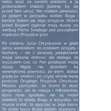
niebo wraz ze swoimi aniołami, a ja
próbowałem znaleźć jaskinię, by się
przed Nim ukryć. Nie miałem pewności,
że jestem w porządku wobec Boga i
bardzo bałem się Jego przyjścia. Strach
przed Bogiem ogarnął moją duszę, co
według Pisma Świętego jest początkiem
mądrości (Przysłów 9:10).
Po oddaniu życia Chrystusowi w głębi
serca wiedziałem, że zostałem przyjęty i
kochany – nie z powodu jakiejkolwiek
mojej własnej dobroci, ale dlatego, że
wyczułem coś, co Pan przekazał mojej
duszy. Nigdy nie straciłem tej
wewnętrznej pewności, że wiem, dokąd
pójdę po śmierci i po czyjej stronie będę
podczas Drugiego Przyjścia Chrystusa.
Możesz pomyśleć, że brzmi to dość
arogancko, ale ta relacja i miłosierdzie,
które mnie spotkało, nie są moim
dziełem; to dzieło Boga, a wszystko, co
muszę zrobić, to spocząć w Jego łasce.
To dzięki łasce Bożej jestem zbawiony i