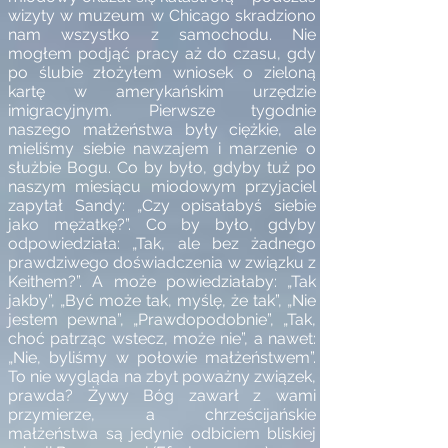
wizyty w muzeum w Chicago skradziono
nam wszystko z samochodu. Nie
mogłem podjąć pracy aż do czasu, gdy
po ślubie złożyłem wniosek o zieloną
kartę w amerykańskim urzędzie
imigracyjnym. Pierwsze tygodnie
naszego małżeństwa były ciężkie, ale
mieliśmy siebie nawzajem i marzenie o
służbie Bogu. Co by było, gdyby tuż po
naszym miesiącu miodowym przyjaciel
zapytał Sandy: „Czy opisałabyś siebie
jako mężatkę?”. Co by było, gdyby
odpowiedziała: „Tak, ale bez żadnego
prawdziwego doświadczenia w związku z
Keithem?”. A może powiedziałaby: „Tak
jakby”, „Być może tak, myślę, że tak”, „Nie
jestem pewna”, „Prawdopodobnie”, „Tak,
choć patrząc wstecz, może nie”, a nawet:
„Nie, byliśmy w połowie małżeństwem”.
To nie wygląda na zbyt poważny związek,
prawda? Żywy Bóg zawarł z wami
przymierze, a chrześcijańskie
małżeństwa są jedynie odbiciem bliskiej