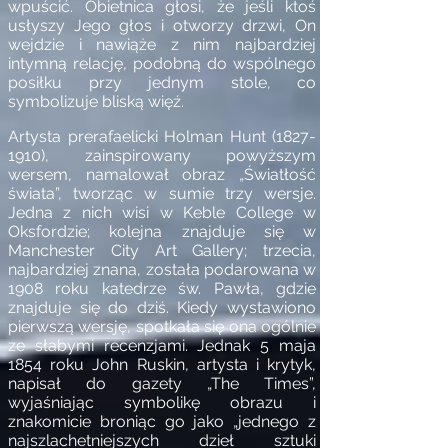
wpuścić. Obietnica głosi, że jeśli ktoś
usłyszy Jego głos i otworzy drzwi, On
wejdzie i nawiąże z nim najbardziej
intymną relację, podobną do wspólnego
posiłku przy jednym stole, co
symbolizuje bliską więź.
Artysta prerafaelicki Holman Hunt
(1827-
1910)
, zainspirowany powyższym
wersem, namalował obraz „Światłość
świata”, tworząc w sumie trzy wersje.
Jedna z nich wisi w Keble College w
Oksfordzie; kolejna znajduje się w
Manchester City Art Gallery; trzecia,
najbardziej znana, została podarowana w
1908 roku katedrze św. Pawła, gdzie
znajduje się do dziś. Kiedy wystawiono
pierwszą wersję, spotkała się ona ogólnie
ze słabymi recenzjami. Jednak 5 maja
1854 roku John Ruskin, artysta i krytyk,
napisał do gazety „The Times”,
wyjaśniając symbolikę obrazu i
znakomicie broniąc go jako „jednego z
najszlachetniejszych dzieł sztuki