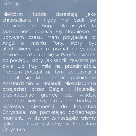
różnicę.
Niektórzy ludzie dorastają jako
chrześcijanie i nigdy nie czuli się
oddzieleni od Boga. Dla innych ta
świadomość pojawia się stopniowo, z
upływem czasu. Mam przyjaciela w
Anglii o imieniu Tony, który był
alkoholikiem, zanim poznał Chrystusa.
Pewnego razu upił się w Paryżu i wsiadł
do pociągu, który, jak sądził, zawiezie go
dwie lub trzy mile na przedmieścia.
Problem polegał na tym, że zasnął i
obudził się kilka godzin później w
Amsterdamie w Holandii. Nieświadomie
przejechał przez Belgię i Holandię,
przekraczając granicę bez wiedzy.
Podobnie niektórzy z nas przechodzą z
królestwa ciemności do królestwa
Chrystusa, nie pamiętając dokładnego
momentu, w którym to nastąpiło; wiemy
tylko, że teraz jesteśmy w królestwie
Chrystusa.