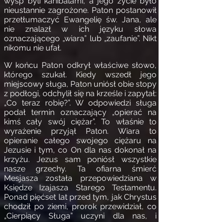
wysp byli kanibalami, a jego życie było
nieustannie zagrożone. Paton postanowił
przetłumaczyć Ewangelię św. Jana, ale
nie znalazł w ich języku słowa
oznaczającego „wiara” lub „zaufanie”. Nikt
nikomu nie ufał.
W końcu Paton odkrył właściwe słowo,
którego szukał. Kiedy wszedł jego
miejscowy sługa, Paton uniósł obie stopy
z podłogi, odchylił się na krześle i zapytał:
„Co teraz robię?”. W odpowiedzi sługa
podał termin oznaczający „opierać na
kimś cały swój ciężar”. To właśnie to
wyrażenie przyjął Paton. Wiara to
opieranie całego swojego ciężaru na
Jezusie i tym, co On dla nas dokonał na
krzyżu. Jezus sam poniósł wszystkie
nasze grzechy. Ta ofiarna śmierć
Mesjasza została przepowiedziana w
Księdze Izajasza Starego Testamentu.
Ponad pięćset lat przed tym, jak Chrystus
chodził po ziemi, prorok przewidział, co
„Cierpiący Sługa” uczyni dla nas, i