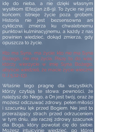
idę do nieba, a nie dzięki własnym
wysiłkom (Efezjan 2:8-9). To życie nie jest
końcem; istnieje życie poza grobem.
Historia nie jest bezsensowna ani
cykliczna; zmierza ku chwalebnemu
punktowi kulminacyjnemu, a każdy z nas
powinien wiedzieć, dokąd zmierza, gdy
opuszcza to życie.
Kto ma Syna, ma życie; kto nie ma Syna
Bożego, nie ma życia. Piszę to do was,
którzy wierzycie w imię Syna Bożego,
abyście wiedzieli, że macie życie wieczne
(1 J 5,12-13).
Właśnie tego pragnę dla wszystkich,
którzy czytają te słowa: pewności, że
należysz do Niego, a On jest twój, oraz że
możesz odczuwać zdrowy, pełen miłości
i szacunku lęk przed Bogiem. Nie jest to
przerażający strach przed odrzuceniem
w tym dniu, ale raczej zdrowy szacunek
dla Boga, który powołał cię do siebie.
Możesz intuicyjnie wiedzieć, po której