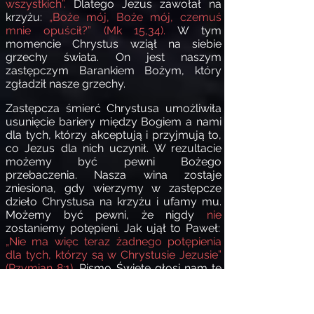
wszystkich”.
Dlatego Jezus zawołał na
krzyżu:
„Boże mój, Boże mój, czemuś
mnie opuścił?” (Mk 15,34).
W tym
momencie Chrystus wziął na siebie
grzechy świata. On jest naszym
zastępczym Barankiem Bożym, który
zgładził nasze grzechy.
Zastępcza śmierć Chrystusa umożliwiła
usunięcie bariery między Bogiem a nami
dla tych, którzy akceptują i przyjmują to,
co Jezus dla nich uczynił. W rezultacie
możemy być pewni Bożego
przebaczenia. Nasza wina zostaje
zniesiona, gdy wierzymy w zastępcze
dzieło Chrystusa na krzyżu i ufamy mu.
Możemy być pewni, że nigdy
nie
zostaniemy potępieni. Jak ujął to Paweł:
„Nie ma więc teraz żadnego potępienia
dla tych, którzy są w Chrystusie Jezusie”
(Rzymian 8:1).
Pismo Święte głosi nam te
prawdy i jest to drugi powód, dla którego
możemy być pewni, że mamy życie
wieczne: Jezus spłacił nasz dług grzechu