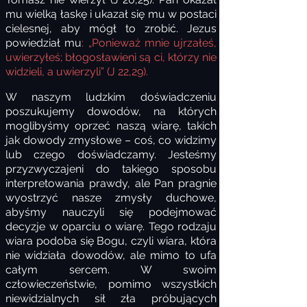
mu wielką łaskę i ukazał się mu w postaci
cielesnej, aby mógł to zrobić. Jezus
powiedział mu
: „Ponieważ mnie ujrzałeś,
uwierzyłeś; błogosławieni są ci, którzy nie
widzieli, a uwierzyli” (J 22,29).
W naszym ludzkim doświadczeniu
poszukujemy dowodów, na których
moglibyśmy oprzeć naszą wiarę, takich
jak dowody zmysłowe – coś, co widzimy
lub czego doświadczamy. Jesteśmy
przyzwyczajeni do takiego sposobu
interpretowania prawdy, ale Pan pragnie
wyostrzyć nasze zmysły duchowe,
abyśmy nauczyli się podejmować
decyzje w oparciu o wiarę. Tego rodzaju
wiara podoba się Bogu, czyli wiara, która
nie widziała dowodów, ale mimo to ufa
całym sercem. W swoim
człowieczeństwie, pomimo wszystkich
niewidzialnych sił zła próbujących