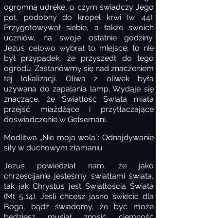
ogromną udrękę, o czym świadczy Jego
pot, podobny do kropel krwi (w. 44).
Przygotowywał siebie, a także swoich
uczniów, na swoje ostatnie godziny.
Jezus celowo wybrał to miejsce; to nie
był przypadek, że przyszedł do tego
ogrodu. Zastanówmy się nad znaczeniem
tej lokalizacji. Oliwa z oliwek była
używana do zapalania lamp. Wydaje się
znaczące, że Światłość Świata miała
przejść miażdżące i przytłaczające
doświadczenie w Getsemani.
Modlitwa „Nie moja wola”: Odnajdywanie
siły w duchowym złamaniu
Jezus powiedział nam, że jako
chrześcijanie jesteśmy światłami świata,
tak jak Chrystus jest Światłością Świata
(Mt 5,14). Jeśli chcesz jasno świecić dla
Boga, bądź świadomy, że być może
będziesz musiał znosić ciemność