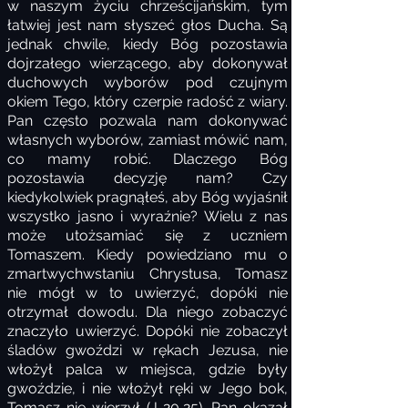
w naszym życiu chrześcijańskim, tym
łatwiej jest nam słyszeć głos Ducha. Są
jednak chwile, kiedy Bóg pozostawia
dojrzałego wierzącego, aby dokonywał
duchowych wyborów pod czujnym
okiem Tego, który czerpie radość z wiary.
Pan często pozwala nam dokonywać
własnych wyborów, zamiast mówić nam,
co mamy robić. Dlaczego Bóg
pozostawia decyzję nam? Czy
kiedykolwiek pragnąłeś, aby Bóg wyjaśnił
wszystko jasno i wyraźnie? Wielu z nas
może utożsamiać się z uczniem
Tomaszem. Kiedy powiedziano mu o
zmartwychwstaniu Chrystusa, Tomasz
nie mógł w to uwierzyć, dopóki nie
otrzymał dowodu. Dla niego zobaczyć
znaczyło uwierzyć. Dopóki nie zobaczył
śladów gwoździ w rękach Jezusa, nie
włożył palca w miejsca, gdzie były
gwoździe, i nie włożył ręki w Jego bok,
Tomasz nie wierzył (J 20,25). Pan okazał