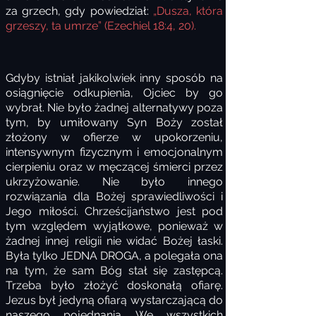
za grzech, gdy powiedział:
„Dusza, która
grzeszy, ta umrze” (Ezechiel 18:4, 20).
Gdyby istniał jakikolwiek inny sposób na
osiągnięcie odkupienia, Ojciec by go
wybrał. Nie było żadnej alternatywy poza
tym, by umiłowany Syn Boży został
złożony w ofierze w upokorzeniu,
intensywnym fizycznym i emocjonalnym
cierpieniu oraz w męczącej śmierci przez
ukrzyżowanie. Nie było innego
rozwiązania dla Bożej sprawiedliwości i
Jego miłości. Chrześcijaństwo jest pod
tym względem wyjątkowe, ponieważ w
żadnej innej religii nie widać Bożej łaski.
Była tylko JEDNA DROGA, a polegała ona
na tym, że sam Bóg stał się zastępcą.
Trzeba było złożyć doskonałą ofiarę.
Jezus był jedyną ofiarą wystarczającą do
naszego pojednania. We wszystkich