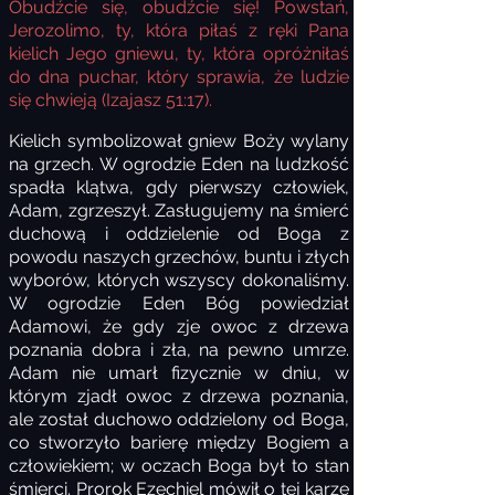
Obudźcie się, obudźcie się! Powstań,
Jerozolimo, ty, która piłaś z ręki Pana
kielich Jego gniewu, ty, która opróżniłaś
do dna puchar, który sprawia, że ludzie
się chwieją (Izajasz 51:17).
Kielich symbolizował gniew Boży wylany
na grzech. W ogrodzie Eden na ludzkość
spadła klątwa, gdy pierwszy człowiek,
Adam, zgrzeszył. Zasługujemy na śmierć
duchową i oddzielenie od Boga z
powodu naszych grzechów, buntu i złych
wyborów, których wszyscy dokonaliśmy.
W ogrodzie Eden Bóg powiedział
Adamowi, że gdy zje owoc z drzewa
poznania dobra i zła, na pewno umrze.
Adam nie umarł fizycznie w dniu, w
którym zjadł owoc z drzewa poznania,
ale został duchowo oddzielony od Boga,
co stworzyło barierę między Bogiem a
człowiekiem; w oczach Boga był to stan
śmierci. Prorok Ezechiel mówił o tej karze