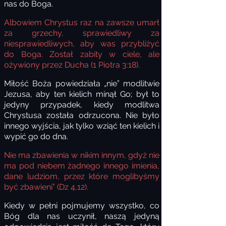
nas do Boga.
Albowiem Chrystus raz na zawsze umarł
za grzechy, sprawiedliwy za
niesprawiedliwych, aby was przybliżyć
do Boga. Został zabity w ciele, ale
ożywiony przez Ducha (1 Piotra 3:18).
Miłość Boża powiedziała „nie” modlitwie
Jezusa, aby ten kielich minął Go; był to
jedyny przypadek, kiedy modlitwa
Chrystusa została odrzucona. Nie było
innego wyjścia, jak tylko wziąć ten kielich i
wypić go do dna.
Nie ma zbawienia w nikim innym, gdyż nie
ma pod niebem żadnego innego imienia,
dane ludziom, przez które moglibyśmy
być zbawieni” (Dz 4,12).
Kiedy w pełni pojmujemy wszystko, co
Bóg dla nas uczynił, naszą jedyną