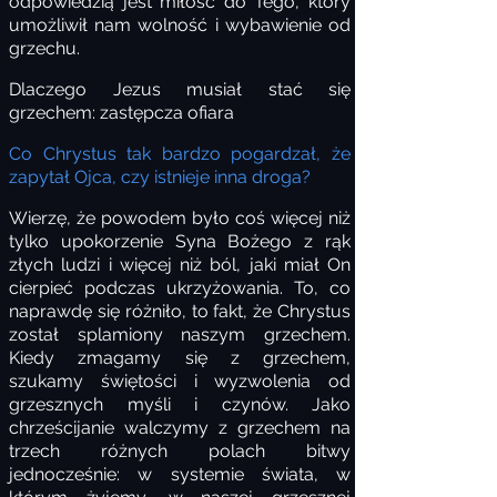
odpowiedzią jest miłość do Tego, który
umożliwił nam wolność i wybawienie od
grzechu.
Dlaczego Jezus musiał stać się
grzechem: zastępcza ofiara
Co Chrystus tak bardzo pogardzał, że
zapytał Ojca, czy istnieje inna droga?
Wierzę, że powodem było coś więcej niż
tylko upokorzenie Syna Bożego z rąk
złych ludzi i więcej niż ból, jaki miał On
cierpieć podczas ukrzyżowania. To, co
naprawdę się różniło, to fakt, że Chrystus
został splamiony naszym grzechem.
Kiedy zmagamy się z grzechem,
szukamy świętości i wyzwolenia od
grzesznych myśli i czynów. Jako
chrześcijanie walczymy z grzechem na
trzech różnych polach bitwy
jednocześnie: w systemie świata, w