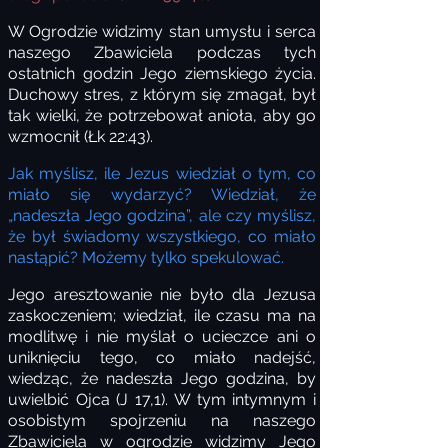
W Ogrodzie widzimy stan umysłu i serca
naszego Zbawiciela podczas tych
ostatnich godzin Jego ziemskiego życia.
Duchowy stres, z którym się zmagał, był
tak wielki, że potrzebował anioła, aby go
wzmocnił (Łk 22:43).
Jak myślisz, ile Jezus wiedział o tym, co
miało się wydarzyć? Wiedział, że
„nadeszła Jego godzina”, ale czy myślisz,
że był świadomy wszystkiego, co miało
nastąpić? Możemy tylko spekulować.
Jego aresztowanie nie było dla Jezusa
zaskoczeniem; wiedział, ile czasu ma na
modlitwę i nie myślał o ucieczce ani o
uniknięciu tego, co miało nadejść,
wiedząc, że nadeszła Jego godzina, by
uwielbić Ojca (J 17,1). W tym intymnym i
osobistym spojrzeniu na naszego
Zbawiciela w ogrodzie widzimy Jego