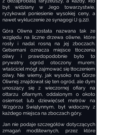
z dezaprobatą faryzeuszy, a każdy, kto
był widziany w Jego towarzystwie,
ryzykował poniesienie wysokiej ceny, a
nawet wykluczenie ze synagogi (J 9,22).
Góra Oliwna została nazwana tak ze
względu na liczne drzewa oliwne, które
rosły i nadal rosną na jej zboczach.
Getsemani oznacza miejsce tłoczenia
oliwy i prawdopodobnie było to
prywatny ogród otoczony murem;
właściciel mógł zajmować się tłoczeniem
oliwy. Nie wiemy, jak wysoko na Górze
Oliwnej znajdował się ten ogród, ale dym
unoszący się z wieczornej ofiary na
ołtarzu ofiarnym, oddalonym o około
osiemset lub dziewięćset metrów na
Wzgórzu Świątynnym, był widoczny z
każdego miejsca na zboczach góry.
Jan nie podaje szczegółów dotyczących
zmagań modlitewnych, przez które