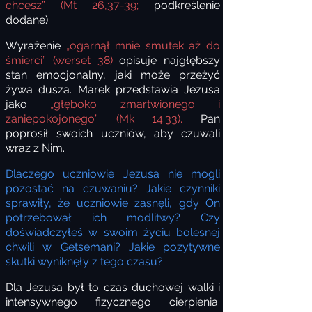
chcesz” (Mt 26,37-39;
podkreślenie
dodane).
Wyrażenie
„ogarnął mnie smutek aż do
śmierci” (werset 38)
opisuje najgłębszy
stan emocjonalny, jaki może przeżyć
żywa dusza. Marek przedstawia Jezusa
jako
„głęboko zmartwionego i
zaniepokojonego” (Mk 14:33).
Pan
poprosił swoich uczniów, aby czuwali
wraz z Nim.
Dlaczego uczniowie Jezusa nie mogli
pozostać na czuwaniu? Jakie czynniki
sprawiły, że uczniowie zasnęli, gdy On
potrzebował ich modlitwy? Czy
doświadczyłeś w swoim życiu bolesnej
chwili w Getsemani? Jakie pozytywne
skutki wyniknęły z tego czasu?
Dla Jezusa był to czas duchowej walki i
intensywnego fizycznego cierpienia.