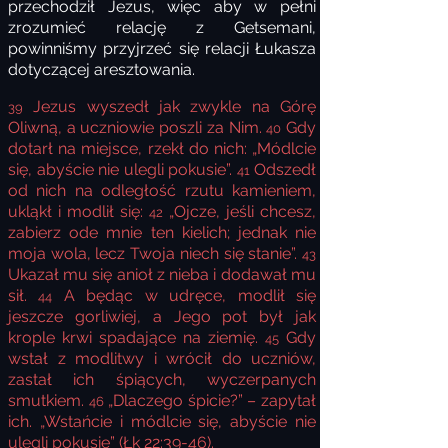
przechodził Jezus, więc aby w pełni
zrozumieć relację z Getsemani,
powinniśmy przyjrzeć się relacji Łukasza
dotyczącej aresztowania.
Jezus wyszedł jak zwykle na Górę
39
Oliwną, a uczniowie poszli za Nim.
Gdy
40
dotarł na miejsce, rzekł do nich: „Módlcie
się, abyście nie ulegli pokusie”.
Odszedł
41
od nich na odległość rzutu kamieniem,
ukląkł i modlił się:
„Ojcze, jeśli chcesz,
42
zabierz ode mnie ten kielich; jednak nie
moja wola, lecz Twoja niech się stanie”.
43
Ukazał mu się anioł z nieba i dodawał mu
sił.
A będąc w udręce, modlił się
44
jeszcze gorliwiej, a Jego pot był jak
krople krwi spadające na ziemię.
Gdy
45
wstał z modlitwy i wrócił do uczniów,
zastał ich śpiących, wyczerpanych
smutkiem.
„Dlaczego śpicie?” – zapytał
46
ich. „Wstańcie i módlcie się, abyście nie
ulegli pokusie” (Łk 22:39-46).