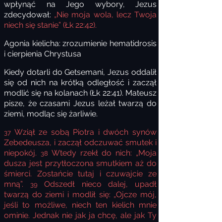
wpłynąć na Jego wybory, Jezus
zdecydował:
„Nie moja wola, lecz Twoja
niech się stanie” (Łk 22:42).
Agonia kielicha: zrozumienie hematidrosis
i cierpienia Chrystusa
Kiedy dotarli do Getsemani, Jezus oddalił
się od nich na krótką odległość i zaczął
modlić się na kolanach (Łk 22:41). Mateusz
pisze, że czasami Jezus leżał twarzą do
ziemi, modląc się żarliwie.
Wziął ze sobą Piotra i dwóch synów
37
Zebedeusza, i zaczął odczuwać smutek i
niepokój.
Wtedy rzekł do nich: „Moja
38
dusza jest przytłoczona smutkiem aż do
śmierci. Zostańcie tutaj i czuwajcie ze
mną”.
Odszedł nieco dalej, upadł
39
twarzą do ziemi i modlił się: „Ojcze mój,
jeśli to możliwe, niech ten kielich mnie
ominie. Jednak nie jak ja chcę, ale jak Ty