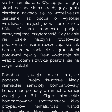
się to hematidrosis. Występuje to, gdy
strach nakłada się na strach, gdy agonia
cierpienia nakłada się na wcześniejsze
cierpienie, aż osoba o wysokiej
wrażliwości nie jest już w stanie znieść
bólu. W tym momencie pacjent
zazwyczaj traci przytomność. Gdy tak się
nie dzieje, naczynia włosowate
podskórne czasami rozszerzają się tak
bardzo, że w kontakcie z gruczołami
potowymi pękają. Krew wydostaje się
wraz z potem i zwykle pojawia się na
całym ciele.
[3]
Podobna sytuacja miała miejsce
podczas II wojny światowej, kiedy
niemieckie samoloty bombardowały
Londyn noc po nocy w ramach operacji
znanej jako Blitz. Ciągłe niemieckie
bombardowania spowodowały kilka
przypadków hematidrosis wśród
londyńczyków, którzy byli zmuszeni