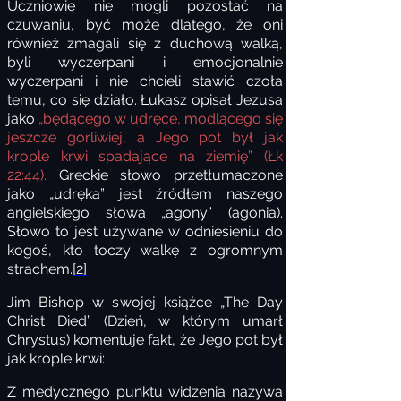
Uczniowie nie mogli pozostać na
czuwaniu, być może dlatego, że oni
również zmagali się z duchową walką,
byli wyczerpani i emocjonalnie
wyczerpani i nie chcieli stawić czoła
temu, co się działo. Łukasz opisał Jezusa
jako
„będącego w udręce, modlącego się
jeszcze gorliwiej, a Jego pot był jak
krople krwi spadające na ziemię” (Łk
22:44).
Greckie słowo przetłumaczone
jako „udręka” jest źródłem naszego
angielskiego słowa „agony” (agonia).
Słowo to jest używane w odniesieniu do
kogoś, kto toczy walkę z ogromnym
strachem.
[2]
Jim Bishop w swojej książce „The Day
Christ Died” (Dzień, w którym umarł
Chrystus) komentuje fakt, że Jego pot był
jak krople krwi:
Z medycznego punktu widzenia nazywa