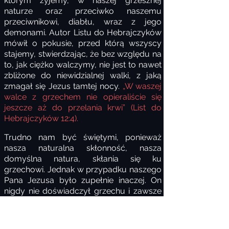
którym żyjemy, w naszej grzesznej
naturze oraz przeciwko naszemu
przeciwnikowi, diabłu, wraz z jego
demonami. Autor Listu do Hebrajczyków
mówił o pokusie, przed którą wszyscy
stajemy, stwierdzając, że bez względu na
to, jak ciężko walczymy, nie jest to nawet
zbliżone do niewidzialnej walki, z jaką
zmagał się Jezus tamtej nocy.
„W waszej
walce z grzechem nie opieraliście się
jeszcze aż do przelania krwi” (List do
Hebrajczyków 12:4).
Trudno nam być świętymi, ponieważ
nasza naturalna skłonność, nasza
domyślna natura, skłania się ku
grzechowi. Jednak w przypadku naszego
Pana Jezusa było zupełnie inaczej. On
nigdy nie doświadczył grzechu i zawsze
był święty, ponieważ narodził się z
dziewicy przez Ducha Świętego. Chrystus
nie został poczęty w zwykły sposób,