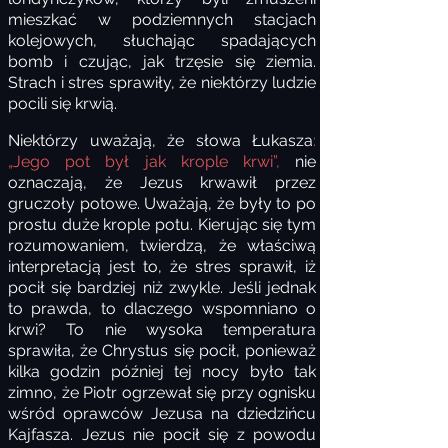
mieszkać w podziemnych stacjach
kolejowych, słuchając spadających
bomb i czując, jak trzęsie się ziemia.
Strach i stres sprawiły, że niektórzy ludzie
pocili się krwią.
Niektórzy uważają, że słowa Łukasza
:
„Jego pot był jak krople krwi”,
nie
oznaczają, że Jezus krwawił przez
gruczoły potowe. Uważają, że były to po
prostu duże krople potu. Kierując się tym
rozumowaniem, twierdzą, że właściwą
interpretacją jest to, że stres sprawił, iż
pocił się bardziej niż zwykle. Jeśli jednak
to prawda, to dlaczego wspomniano o
krwi? To nie wysoka temperatura
sprawiła, że Chrystus się pocił, ponieważ
kilka godzin później tej nocy było tak
zimno, że Piotr ogrzewał się przy ognisku
wśród oprawców Jezusa na dziedzińcu
Kajfasza. Jezus nie pocił się z powodu