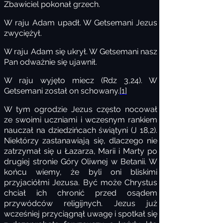
Zbawiciel pokonał grzech.
W raju Adam upadł. W Getsemani Jezus
zwyciężył.
W raju Adam się ukrył. W Getsemani nasz
Pan odważnie się ujawnił.
W raju wyjęto miecz (Rdz 3,24). W
Getsemani został on schowany.
[1]
W tym ogrodzie Jezus często nocował
ze swoimi uczniami i wczesnym rankiem
nauczał na dziedzińcach świątyni (J 18,2).
Niektórzy zastanawiają się, dlaczego nie
zatrzymał się u Łazarza, Marii i Marty po
drugiej stronie Góry Oliwnej w Betanii. W
końcu wiemy, że byli oni bliskimi
przyjaciółmi Jezusa. Być może Chrystus
chciał ich chronić przed osądem
przywódców religijnych. Jezus już
wcześniej przyciągnął uwagę i spotkał się