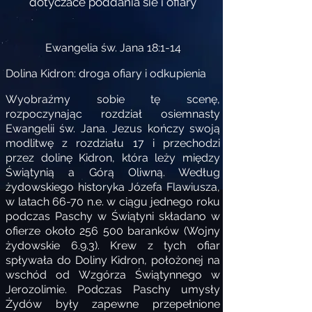
dotyczace poddania sie i ofiary
Ewangelia św. Jana 18:1-14
Dolina Kidron: droga ofiary i odkupienia
Wyobraźmy sobie tę scenę,
rozpoczynając rozdział osiemnasty
Ewangelii św. Jana. Jezus kończy swoją
modlitwę z rozdziału 17 i przechodzi
przez dolinę Kidron, która leży między
Świątynią a Górą Oliwną. Według
żydowskiego historyka Józefa Flawiusza,
w latach 66-70 n.e. w ciągu jednego roku
podczas Paschy w Świątyni składano w
ofierze około 256 500 baranków (Wojny
żydowskie 6.9.3). Krew z tych ofiar
spływała do Doliny Kidron, położonej na
wschód od Wzgórza Świątynnego w
Jerozolimie. Podczas Paschy umysły
Żydów były zapewne przepełnione