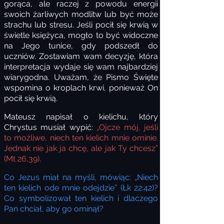
gorąca, ale raczej z powodu energii
swoich żarliwych modlitw lub być może
strachu lub stresu. Jeśli pocił się krwią w
świetle księżyca, mogło to być widoczne
na Jego tunice, gdy podszedł do
uczniów. Zostawiam wam decyzję, która
interpretacja wydaje się wam najbardziej
wiarygodna. Uważam, że Pismo Święte
wspomina o kroplach krwi, ponieważ On
pocił się krwią.
Mateusz napisał o kielichu, który
Chrystus musiał wypić:
„Ojcze mój, jeśli
to możliwe, niech ten kielich mnie ominie.
Jednak nie jak ja chcę, ale jak Ty chcesz”
(Mt 26,39).
Co Jezus miał na myśli, mówiąc: „Niech
ten kielich ode mnie odejdzie” (Łk 22:42)?
Co symbolizował ten kielich i dlaczego
Pan chciał, aby go ominął?