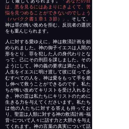
して厳しくあられます。
「あなたの目
は、悪を見るにはあまりにきよくて、苦
悩を見つめることができないのでしょう
（ハバクク書１章１３節）」。
そして、
神は罪の悔い改めを拒む、反抗者の選択
をも重んじられます。
人に対する愛ゆえに、神は救済計画を始
められました。神の御子イエスは人間の
形をとり、罪を犯した人の身代わりとな
って、己にその刑罰を課しました。その
ようにして、神の義の要求は満たされ、
人生をイエスに明け渡して彼に従って歩
むすべての人を、神は愛をもって手を差
し伸べて救うことができるのです。私た
ちが悔い改めてキリストを受け入れると
き、神の霊は私たちにキリストのために
生きる力を与えてくださいます。私たち
は他の人たちに対する答えも持ってお
り、聖霊は人類に対する神の救済計画
−福
音−
について人々に話す力と大胆さを与え
てくれます。神の言葉の真実について話