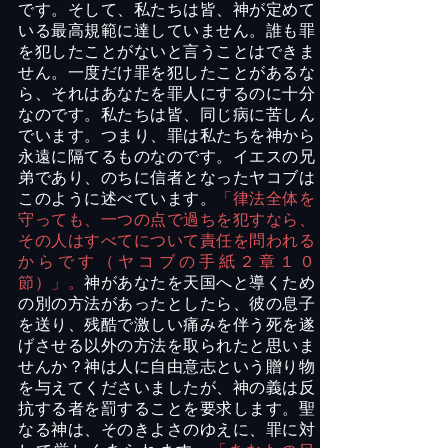
です。そして、私たちは皆、神が定めて
いる最高規範に達していません。誰も罪
を犯したことがないと言うことはできま
せん。一度だけ罪を犯したことがあるな
ら、それはあなたを罪人にするのに十分
なのです。私たちは皆、同じ病に苦しん
でいます。つまり、罪は私たちを神から
永遠に隔てるものなのです。イエスの兄
弟であり、のちに信者となったヤコブは
このように述べています。
「律法全体を
守っても、一つの点で過ちを犯すなら、
その人はすべてについて責任を問われる
からです（ヤコブの手紙２章１０
節）」。
神があなたを天国へと導くため
の別の方法があったとしたら、彼の息子
を送り、残酷で激しい痛みを伴う死を遂
げさせる以外の方法を取られたと思いま
せんか？神は人に自由意志という贈り物
を与えてくださいましたが、神の義は反
抗する者を罰することを要求します。聖
なる神は、そのきよさのゆえに、罪に対