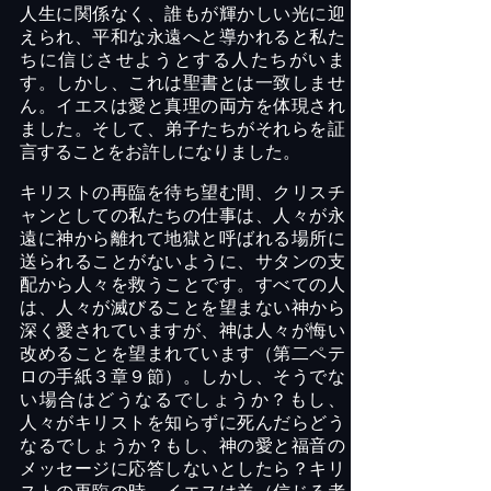
人生に関係なく、誰もが輝かしい光に迎
えられ、平和な永遠へと導かれると私た
ちに信じさせようとする人たちがいま
す。しかし、これは聖書とは一致しませ
ん。イエスは愛と真理の両方を体現され
ました。そして、弟子たちがそれらを証
言することをお許しになりました。
キリストの再臨を待ち望む間、クリスチ
ャンとしての私たちの仕事は、人々が永
遠に神から離れて地獄と呼ばれる場所に
送られることがないように、サタンの支
配から人々を救うことです。すべての人
は、人々が滅びることを望まない神から
深く愛されていますが、神は人々が悔い
改めることを望まれています（第二ペテ
ロの手紙３章９節）。しかし、そうでな
い場合はどうなるでしょうか？もし、
人々がキリストを知らずに死んだらどう
なるでしょうか？もし、神の愛と福音の
メッセージに応答しないとしたら？キリ