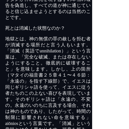
告を偽造し、すべての道が神に通じてい
ると信じ込ませようとするのは当然のこ
とです。
死とは消滅した状態なのか？
地獄とは、神の無償の罪の赦しを拒む者
が消滅する場所だと言う人もいます。
「消滅（英語で
annihilation
）」という言
葉は、「完全な破滅、または存在しない
ようにすること。徹底的に破壊するこ
と」を意味します。しかし、上の箇所
（マタイの福音書２５章４１〜４６節：
「永遠の」を指す下線部）で、イエスは
同じギリシャ語を使って、イエスに従う
者たちのこの上ない喜びを表現していま
す。そのギリシャ語は「永遠の、不変
の。永遠のいのちに言及する場合、それ
は神のものであり、したがって、時間の
制限に影響されない命を意味する」
aiōnios
という言葉です。「消滅」という