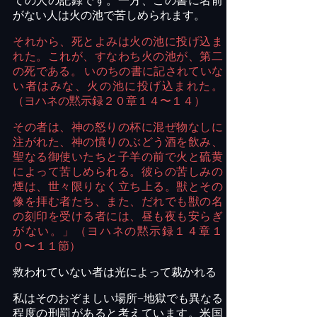
ての人の記録です。一方、この書に名前
がない人は火の池で苦しめられます。
それから、死とよみは火の池に投げ込ま
れた。これが、すなわち火の池が、第二
の死である。
いのちの書に記されていな
い者はみな、火の池に投げ込まれた。
（ヨハネの黙示録２０章１４〜１４）
その者は、神の怒りの杯に混ぜ物なしに
注がれた、神の憤りのぶどう酒を飲み、
聖なる御使いたちと子羊の前で火と硫黄
によって苦しめられる。彼らの苦しみの
煙は、世々限りなく立ち上る。獣とその
像を拝む者たち、また、だれでも獣の名
の刻印を受ける者には、昼も夜も安らぎ
がない。」（ヨハネの黙示録１４章１
０〜１１節）
救われていない者は光によって裁かれる
私はそのおぞましい場所−地獄でも異なる
程度の刑罰があると考えています。米国