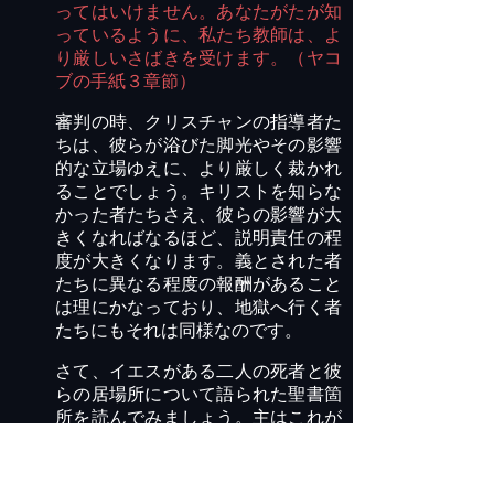
ってはいけません。あなたがたが知
っているように、私たち教師は、よ
り厳しいさばきを受けます。（ヤコ
ブの手紙３章節）
審判の時、クリスチャンの指導者た
ちは、彼らが浴びた脚光やその影響
的な立場ゆえに、より厳しく裁かれ
ることでしょう。キリストを知らな
かった者たちさえ、彼らの影響が大
きくなればなるほど、説明責任の程
度が大きくなります。義とされた者
たちに異なる程度の報酬があること
は理にかなっており、地獄へ行く者
たちにもそれは同様なのです。
さて、イエスがある二人の死者と彼
らの居場所について語られた聖書箇
所を読んでみましょう。主はこれが
たとえ話であるとは言われていませ
ん。また、その二人のうちの一人が
たとえ話にはあまり見られない名前