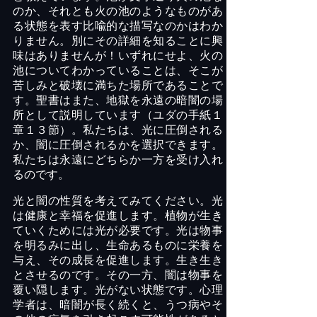
のか、それとも火の池のようなものがあ
る状態を表す比喩的な描写なのかはわか
りません。別にその詳細を知ることに興
味はありませんが！いずれにせよ、火の
池についてわかっていることは、そこが
苦しみと破壊に満ちた場所であることで
す。聖書はまた、地獄を永遠の暗闇の場
所として説明しています（ユダの手紙１
章１３節）。私たちは、光に圧倒される
か、闇に圧倒されるかを選択できます。
私たちは永遠にどちらか一方を受け入れ
るのです。
光と闇の性質を考えてみてください。光
は健康と幸福を促進します。植物が生き
ていくためには光が必要です。光は物事
を明るみに出し、生命あるものに栄養を
与え、その成長を促進します。生き生き
とさせるのです。その一方、闇は物事を
覆い隠します。光がない状態です。心理
学者は、暗闇が長く続くと、うつ病やそ