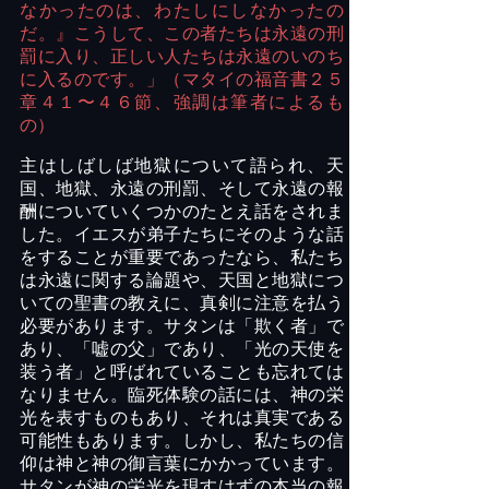
なかったのは、わたしにしなかったの
だ。』こうして、この者たちは永遠の刑
罰に入り、正しい人たちは永遠のいのち
に入るのです。」（マタイの福音書２５
章４１〜４６節、強調は筆者によるも
の）
主はしばしば地獄について語られ、天
国、地獄、永遠の刑罰、そして永遠の報
酬についていくつかのたとえ話をされま
した。イエスが弟子たちにそのような話
をすることが重要であったなら、私たち
は永遠に関する論題や、天国と地獄につ
いての聖書の教えに、真剣に注意を払う
必要があります。サタンは「欺く者」で
あり、「嘘の父」であり、「光の天使を
装う者」と呼ばれていることも忘れては
なりません。臨死体験の話には、神の栄
光を表すものもあり、それは真実である
可能性もあります。しかし、私たちの信
仰は神と神の御言葉にかかっています。
サタンが神の栄光を現すはずの本当の報