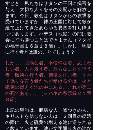
すとき、私たちはサタンの王国に損害を
与え、大切な人々をその支配から解放し
ます。今日、教会はサタンからの攻撃を
受けていますが、神の王国に対して敵が
建て上げてきたあらゆる要塞を打ち砕き
つつあります。ハデス（地獄）の門は教
会に打ち勝つことはできません（マタイ
の福音書１６章１８節）。しかし、地獄
に行く者とは誰のことでしょう？
しかし、臆病な者、不信仰な者、忌まわ
しい者、人を殺す者、淫らなことを行う
者、魔術を行う者、偶像を拝む者、すべ
て偽りを言う者たちが受ける分は、火と
硫黄の燃える池の中にある。これが第二
の死である。」（ヨハネの黙示録２１章
８節）
上記の聖句は、臆病な人、嘘つきの人、
キリストを信じない人は、２回目の復活
の際に、火と硫黄の燃える池に送られる
と教えています。池が文字通り火の池な