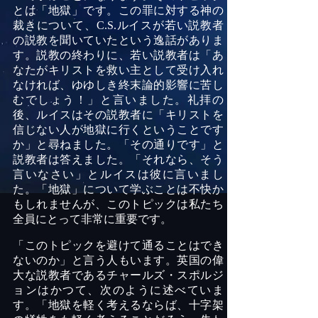
とは「地獄」です。
この
罪に対する神の
裁きについて、
C.S.
ルイスが若い説教者
の説教を聞いていたという逸話がありま
す。説教の終わりに、若い説教者は「あ
なたがキリストを救い主として受け入れ
なければ、ゆゆしき終末論的影響に苦し
むでしょう！」と言いました。礼拝の
後、ルイスはその説教者に「キリストを
信じない人が地獄に行くということです
か」と尋ねました。「その通りです」と
説教者は答えました。「それなら、そう
言いなさい」とルイスは彼に言いまし
た。「地獄」について学ぶことは不快か
もしれませんが、このトピックは私たち
全員にとって非常に重要です。
「このトピックを避けて通ることはでき
ないのか」と言う人もいます。英国の偉
大な説教者であるチャールズ・スポルジ
ョンはかつて、次のように述べていま
す。「地獄を軽く考えるならば、十字架