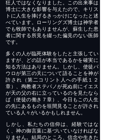
狂人ではなくなりました。この出来事は
博士に大きな影響を与えたので、キリス
トに人生を捧げるきっかけになったと述
べています。ローリングズ博士は神学者
でも牧師でもありませんが、蘇生した患
者に関する所見を綴った偏見のない医師
です。
多くの人が臨死体験をしたと主張してい
ますが、どの話が本当であるかを確実に
知る方法はありません。しかし、使徒パ
ウロが第三の天について語ることを神が
許され（第二コリント人への手紙１２
章）、殉教者ステパノが死ぬ前にイエス
が天の父の右に立っているのを見たなら
ば（使徒の働き７章）、今日もこの人生
の先にあるものを垣間見ることが許され
ている人々がいるかもしれません。
しかし、私たちの信仰は、経験ではな
く、神の御言葉に基づいていなければな
りません。結局のところ、信念や生きた