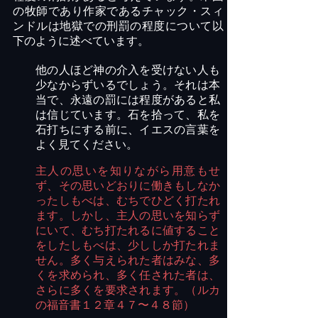
の牧師であり作家であるチャック・スィ
ンドルは地獄での刑罰の程度について以
下のように述べています。
他の人ほど神の介入を受けない人も
少なからずいるでしょう。それは本
当で、永遠の罰には程度があると私
は信じています。石を拾って、私を
石打ちにする前に、イエスの言葉を
よく見てください。
主人の思いを知りながら用意もせ
ず、その思いどおりに働きもしなか
ったしもべは、むちでひどく打たれ
ます。しかし、主人の思いを知らず
にいて、むち打たれるに値すること
をしたしもべは、少ししか打たれま
せん。多く与えられた者はみな、多
くを求められ、多く任された者は、
さらに多くを要求されます。（ルカ
の福音書１２章４７〜４８節）