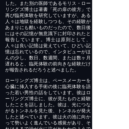
した。また別の医師であるモリス・ロー
リングズ博士は著書「死の扉の彼方」で
再び臨死体験を研究していますが、ある
人々は地獄を経験しつつも、その経験が
あまりにも酷いものだったので、数日後
にはその記憶が無意識下に封印されたと
報告しています。博士は原則として、
人々は良い記憶は覚えていて、ひどい記
憶は忘れているので、インタビューがほ
んの少し、数日、数週間、または数ヶ月
遅れると、臨死体験の前向きな経験だけ
が報告されるだろうと述べました。
ローリングズ博士は、ペースメーカーを
心臓に挿入する手術の後に臨死体験を語
った若い男性の話をしています。彼はロ
ーリングズ博士に、彼が見たものと経験
したことを話しました。彼は、光につな
がるトンネルを見た後、トンネルが発火
したと述べています。彼は火の池に向か
って勢いよく進んでいる感覚があり、そ
れはまるで油が火に注がれたかのようで