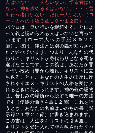
人はいない。一人もいない。悟る者はい
ない。神を求める者はいない。・・・善
を行う者はいない。だれ一人いない（ロ
ーマ人への手紙３章１０〜１２節）」。
パウロは、良い行いを継続することによ
って義と認められる人はいないと言って
います（ローマ人への手紙３章２０
節）。彼は、律法とは別の義が知らされ
たと述べています。つまり、あなたの代
わりに、キリストが身代わりとなる死を
遂げたことです。この義は、あなたが罪
を悔い改め（罪から離れ、キリストに立
ち返ること）、あなたの人生の王座に座
されるイエス・キリストの人格を受け入
れるときに与えられます。神の義の賜物
は、苦しみの場所から脱する唯一の方法
です（使徒の働き４章１２節
。これを行
)
うとき、あなたの名前はいのちの書（黙
示録２１章２７節）に書き込まれます。
この書は、人生をキリストに引き渡し、
キリストを受け入れて罪を赦されたすべ