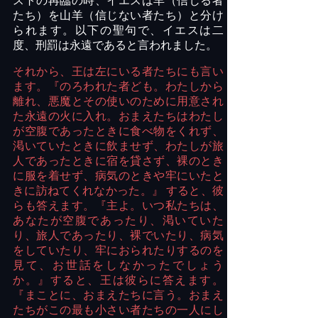
ストの再臨の時、イエスは羊（信じる者
たち）を山羊（信じない者たち）と分け
られます。以下の聖句で、イエスは二
度、刑罰は永遠であると言われました。
それから、王は左にいる者たちにも言い
ます。『のろわれた者ども。わたしから
離れ、悪魔とその使いのために用意され
た永遠の火に入れ。おまえたちはわたし
が空腹であったときに食べ物をくれず、
渇いていたときに飲ませず、わたしが旅
人であったときに宿を貸さず、裸のとき
に服を着せず、病気のときや牢にいたと
きに訪ねてくれなかった。』
すると、彼
らも答えます。『主よ。いつ私たちは、
あなたが空腹であったり、渇いていた
り、旅人であったり、裸でいたり、病気
をしていたり、牢におられたりするのを
見て、お世話をしなかったでしょう
か。』すると、王は彼らに答えます。
『まことに、おまえたちに言う。おまえ
たちがこの最も小さい者たちの一人にし