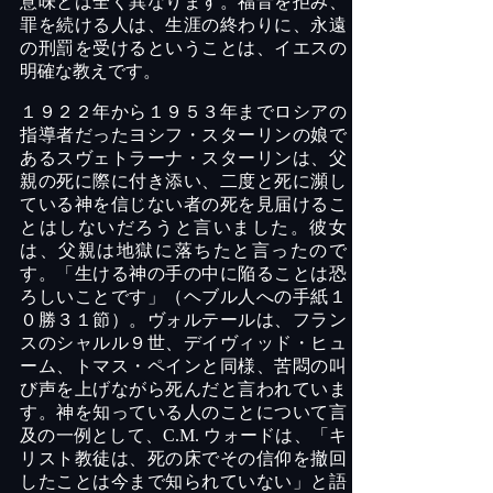
意味とは全く異なります。福音を拒み、
罪を続ける人は、生涯の終わりに、永遠
の刑罰を受けるということは、イエスの
明確な教えです。
１９２２年から１９５３年までロシアの
指導者だったヨシフ・スターリンの娘で
あるスヴェトラーナ・スターリンは、父
親の死に際に付き添い、二度と死に瀕し
ている神を信じない者の死を見届けるこ
とはしないだろうと言いました。彼女
は、父親は地獄に落ちたと言ったので
す。「生ける神の手の中に陥ることは恐
ろしいことです」（ヘブル人への手紙１
０勝３１節）。ヴォルテールは、フラン
スのシャルル９世、デイヴィッド・ヒュ
ーム、トマス・ペインと同様、苦悶の叫
び声を上げながら死んだと言われていま
す。神を知っている人のことについて言
及の一例として、
C.M.
ウォードは、「キ
リスト教徒は、死の床でその信仰を撤回
したことは今まで知られていない」と語