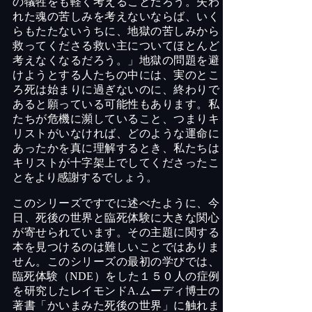
の犠牲をも軽く考えることだろう。失わ
れた魂の苦しみを考えないならば、いく
らもたたないうちに、地獄の苦しみから
救ってくださる救い主についてほとんど
考えなくなるだろう。」地獄の問題を避
けようとする人たちの中には、実のとこ
ろ死は始まりに過ぎないのに、終わりで
あると願っている可能性もあります。私
たちが危機に瀕していること、つまりキ
リストがいなければ、どのような運命に
あったかを真に理解するとき、私たちは
キリストが十字架上でしてくださったこ
とをより感謝するでしょう。
このシリーズですでに述べたように、今
日、死後の世界と臨死体験に大きな関心
が寄せられています。その主題に関する
本を見つけるのは難しいことではありま
せん。このシリーズの最初の学びでは、
臨死体験（
NDE
）をした１５０人の症例
を研究したレイモンド
A.
ムーディ博士の
著書「かいまみた死後の世界」に触れま