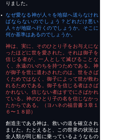
りました。
なぜ愛なる神が人々を地獄へ送らなけれ
ばならないのでしょう？どれだけ悪い
人々が地獄へ行くのでしょうか。そこに
何か基準はあるのでしょうか。
神は、実に、そのひとり子をお与えにな
ったほどに世を愛された。それは御子を
信じる者が、一人として滅びることな
く、永遠のいのちを持つためである。神
が御子を世に遣わされたのは、世をさば
くためではなく、御子によって世が救わ
れるためである。御子を信じる者はさば
かれない。信じない者はすでにさばかれ
ている。神のひとり子の名を信じなかっ
たからである。（ヨハネの福音書３章１
６〜１８節）
創造主である神は、救いの道を確立され
ました。たとえると、この世界の状況は
全人類が同じ船に乗っているようなもの