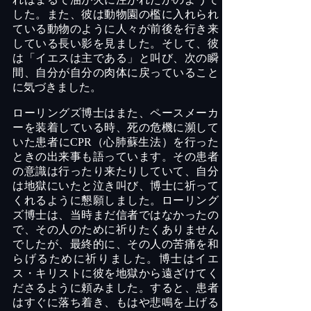
した。また、彼は動物園の檻に入れられ
ている動物のように人々が前後を行き来
している長い影を見ました。そして、彼
は「イエスは主である」と叫び、次の瞬
間、自分が自分の肉体に戻っていること
に気づきました。
ローリングズ博士はまた、ペースメーカ
ーを装着している時、死の危機に瀕して
いた患者に
CPR
（心肺蘇生法）を行った
ときの出来事も語っています。その患者
の意識は行ったり来たりしていて、自分
は地獄にいたと泣き叫び、博士に祈って
くれるように懇願しました。ローリング
ズ博士は、当時まだ信者ではなかったの
で、その人のために祈りたくありません
でしたが、最終的に、その人の苦痛を和
らげるために祈りました。博士はイエ
ス・キリストに彼を地獄から遠ざけてく
ださるように頼みました。すると、患者
はすぐに落ち着き、もはや悲鳴を上げる