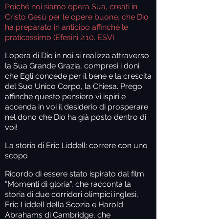
Poiché noi siamo opera Sua, creati in
Cristo Gesù per le opere buone, che Dio
ha preparato in anticipo affinché le
praticassimo (Efesini 2:10. ESV)
L'opera di Dio in noi si realizza attraverso
la Sua Grande Grazia, compresi i doni
che Egli concede per il bene e la crescita
del Suo Unico Corpo, la Chiesa. Prego
affinché questo pensiero vi ispiri e
accenda in voi il desiderio di prosperare
nel dono che Dio ha già posto dentro di
voi!
La storia di Eric Liddell: correre con uno
scopo
Ricordo di essere stato ispirato dal film
"Momenti di gloria", che racconta la
storia di due corridori olimpici inglesi,
Eric Liddell della Scozia e Harold
Abrahams di Cambridge, che