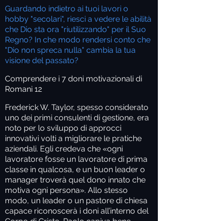
Guardando indietro ai tuoi lavori o
hobby "secolari", riesci a vedere le abilità
che Dio sta ora "riutilizzando" per il Suo
Regno? In che modo rendersi conto che
"Dio non spreca nulla" cambia la tua
visione del passato?
Comprendere i 7 doni motivazionali di
Romani 12
Frederick W. Taylor, spesso considerato
uno dei primi consulenti di gestione, era
noto per lo sviluppo di approcci
innovativi volti a migliorare le pratiche
aziendali. Egli credeva che «ogni
lavoratore fosse un lavoratore di prima
classe in qualcosa, e un buon leader o
manager troverà quel dono innato che
motiva ogni persona». Allo stesso
modo, un leader o un pastore di chiesa
capace riconoscerà i doni all’interno del