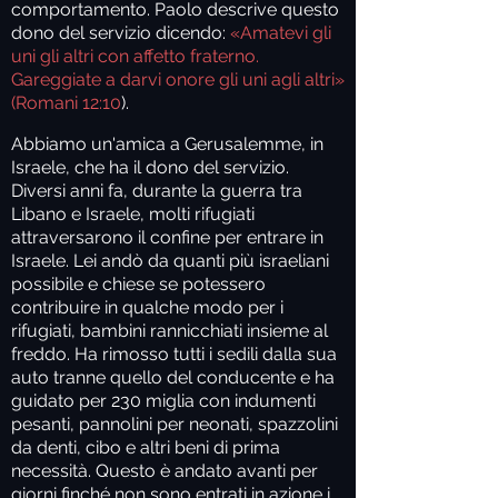
comportamento. Paolo descrive questo
dono del servizio dicendo:
«Amatevi gli
uni gli altri con affetto fraterno.
Gareggiate a darvi onore gli uni agli altri»
(Romani 12:10
).
Abbiamo un'amica a Gerusalemme, in
Israele, che ha il dono del servizio.
Diversi anni fa, durante la guerra tra
Libano e Israele, molti rifugiati
attraversarono il confine per entrare in
Israele. Lei andò da quanti più israeliani
possibile e chiese se potessero
contribuire in qualche modo per i
rifugiati, bambini rannicchiati insieme al
freddo. Ha rimosso tutti i sedili dalla sua
auto tranne quello del conducente e ha
guidato per 230 miglia con indumenti
pesanti, pannolini per neonati, spazzolini
da denti, cibo e altri beni di prima
necessità. Questo è andato avanti per
giorni finché non sono entrati in azione i