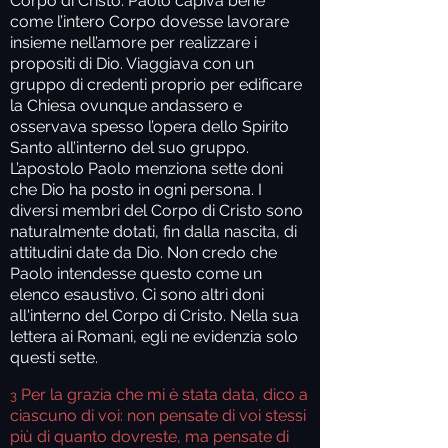
Corpo di Cristo. Paolo capiva bene
come l’intero Corpo dovesse lavorare
insieme nell’amore per realizzare i
propositi di Dio. Viaggiava con un
gruppo di credenti proprio per edificare
la Chiesa ovunque andassero e
osservava spesso l’opera dello Spirito
Santo all’interno del suo gruppo.
L’apostolo Paolo menziona sette doni
che Dio ha posto in ogni persona. I
diversi membri del Corpo di Cristo sono
naturalmente dotati, fin dalla nascita, di
attitudini date da Dio. Non credo che
Paolo intendesse questo come un
elenco esaustivo. Ci sono altri doni
all'interno del Corpo di Cristo. Nella sua
lettera ai Romani, egli ne evidenzia solo
questi sette.
Per la grazia che mi è stata data, dico a
3
ciascuno di voi: non pensate di voi stessi
più di quanto dovreste, ma pensate di