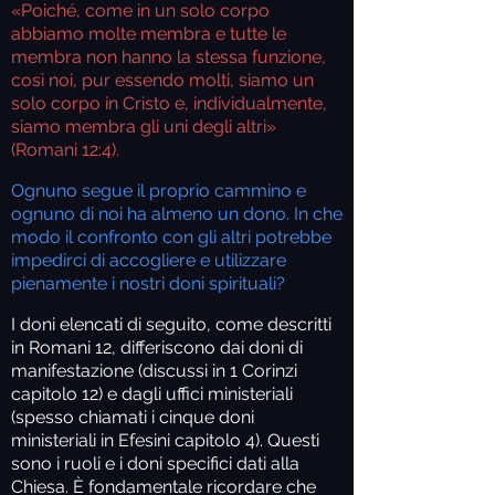
«Poiché, come in un solo corpo
abbiamo molte membra e tutte le
membra non hanno la stessa funzione,
così noi, pur essendo molti, siamo un
solo corpo in Cristo e, individualmente,
siamo membra gli uni degli altri»
(Romani 12:4).
Ognuno segue il proprio cammino e
ognuno di noi ha almeno un dono. In che
modo il confronto con gli altri potrebbe
impedirci di accogliere e utilizzare
pienamente i nostri doni spirituali?
I doni elencati di seguito, come descritti
in Romani 12, differiscono dai doni di
manifestazione (discussi in 1 Corinzi
capitolo 12) e dagli uffici ministeriali
(spesso chiamati i cinque doni
ministeriali in Efesini capitolo 4). Questi
sono i ruoli e i doni specifici dati alla
Chiesa. È fondamentale ricordare che