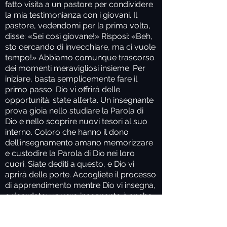
fatto visita a un pastore per condividere
la mia testimonianza con i giovani. Il
pastore, vedendomi per la prima volta,
disse: «Sei così giovane!» Risposi: «Beh,
sto cercando di invecchiare, ma ci vuole
tempo!» Abbiamo comunque trascorso
dei momenti meravigliosi insieme. Per
iniziare, basta semplicemente fare il
primo passo. Dio vi offrirà delle
opportunità: state all’erta. Un insegnante
prova gioia nello studiare la Parola di
Dio e nello scoprire nuovi tesori al suo
interno. Coloro che hanno il dono
dell’insegnamento amano memorizzare
e custodire la Parola di Dio nei loro
cuori. Siate dediti a questo, e Dio vi
aprirà delle porte. Accogliete il processo
di apprendimento mentre Dio vi insegna,
e ricordate: un vero insegnante è anche
desideroso di imparare.
Motivazione fondamentale
: