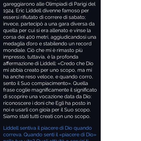
gareggiarono alle Olimpiadi di Parigi del
1924. Eric Liddell divenne famoso per
essersi rifiutato di correre di sabato;
invece, partecipò a una gara diversa da
quella per cui si era allenato e vinse la
corsa dei 400 metri, aggiudicandosi una
medaglia d’oro e stabilendo un record
mondiale. Ciò che mi è rimasto più
impresso, tuttavia, è la profonda
affermazione di Liddell: «Credo che Dio
mi abbia creato per uno scopo, ma mi
ha anche reso veloce, e quando corro,
sento il Suo compiacimento». Quella
frase coglie magnificamente il significato
di scoprire una vocazione data da Dio:
riconoscere i doni che Egli ha posto in
noi e usarli con gioia per il Suo scopo.
Siamo stati tutti creati con uno scopo.
Liddell sentiva il piacere di Dio quando
correva. Quando senti il «piacere di Dio»