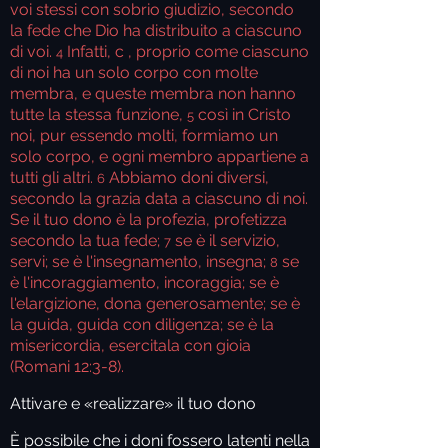
voi stessi con sobrio giudizio, secondo
la fede che Dio ha distribuito a ciascuno
di voi.
Infatti, c
, proprio come ciascuno
4
di noi ha un solo corpo con molte
membra, e queste membra non hanno
tutte la stessa funzione,
così in Cristo
5
noi, pur essendo molti, formiamo un
solo corpo, e ogni membro appartiene a
tutti gli altri.
Abbiamo doni diversi,
6
secondo la grazia data a ciascuno di noi.
Se il tuo dono è la profezia, profetizza
secondo la tua fede;
se è il servizio,
7
servi; se è l'insegnamento, insegna;
se
8
è l'incoraggiamento, incoraggia; se è
l'elargizione, dona generosamente; se è
la guida, guida con diligenza; se è la
misericordia, esercitala con gioia
(Romani 12:3-8).
Attivare e «realizzare» il tuo dono
È possibile che i doni fossero latenti nella