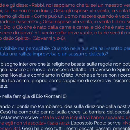
e e gli disse: «Rabbi, noi sappiamo che tu sei un maestro v
, se Dio non è con lui».
Gesù gli rispose:
«In verità, in verit
3
emo gli disse: «Come può un uomo nascere quando è vecchi
madre e nascere?»
Gesù rispose:
«In verità, in verità ti dico
5
di Dio.
Ciò che è nato dalla carne è carne, e ciò che è nato dall
6
ascere di nuovo”.
Il vento soffia dove vuole, e tu ne senti il
8
o dallo Spirito»
(Giovanni 3:2-8).
nvisibile ma percepibile. Quando nella tua vita hai «sentito pe
 stata una raffica improvvisa o un sussurro delicato?
ogno interiore che la religione basata sulle regole non pote
ogna nascere di nuovo, o nascere dall’alto, attraverso lo Spirit
a Novella e confidiamo in Cristo. Anche se forse non ricordi
 nella tua anima, proprio come sappiamo di essere vivi fisi
uale.
 nella famiglia di Dio (Romani 8)
do ci pentiamo (cambiamo idea sulla direzione della nostra 
 Gesù ha compiuto per noi sulla croce. La barriera del peccat
o Testamento scrive:
«Ma le vostre iniquità vi hanno separato da
e egli non vi ascolta» (Isaia 59:2).
L'apostolo Paolo scrive:
«No
omani 8:1).
Gesù ha preso tutti i nostri peccati passati, presenti e