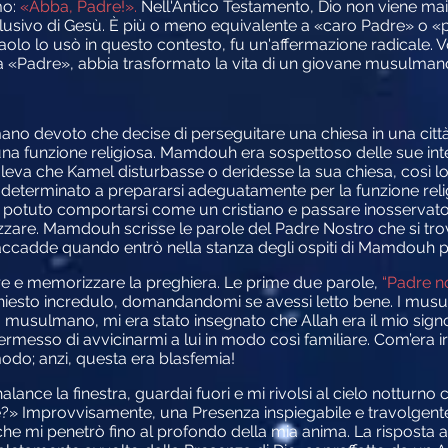
mo:
«Abba, Padre!».
Nell'Antico Testamento, Dio non viene ma
clusivo di Gesù. È più o meno equivalente a «caro Padre» o «p
o lo usò in questo contesto, fu un'affermazione radicale. Vo
 «Padre», abbia trasformato la vita di un giovane musulmano 
evoto che decise di perseguitare una chiesa in una città d
una funzione religiosa. Mamdouh era sospettoso delle sue in
leva che Kamel disturbasse o deridesse la sua chiesa, così lo 
 determinato a prepararsi adeguatamente per la funzione rel
e potuto comportarsi come un cristiano e passare inosservato
zare. Mamdouh scrisse le parole del Padre Nostro che si trov
accadde quando entrò nella stanza degli ospiti di Mamdouh per
re e memorizzare la preghiera. Le prime due parole,
“Padre n
 chiesto incredulo, domandandomi se avessi letto bene. I mu
a musulmano, mi era stato insegnato che Allah era il mio sig
messo di avvicinarmi a lui in modo così familiare. Com’era ir
 modo; anzi, questa era blasfemia!
lance la finestra, guardai fuori e mi rivolsi al cielo notturno
» Improvvisamente, una Presenza inspiegabile e travolgente 
e mi penetrò fino al profondo della mia anima. La risposta a