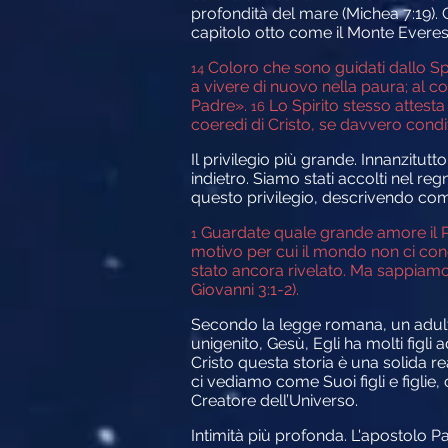
profondità del mare (Michea 7:19). 
capitolo otto come il Monte Everest
Coloro che sono guidati dallo Spir
14
a vivere di nuovo nella paura; al con
Padre».
Lo Spirito stesso attesta 
16
coeredi di Cristo, se davvero con
Il privilegio più grande.
Innanzitutto
indietro. Siamo stati accolti nel reg
questo privilegio, descrivendo com
Guardate quale grande amore il Padr
1
motivo per cui il mondo non ci con
stato ancora rivelato. Ma sappiamo
Giovanni 3:1-2).
Secondo la legge romana, un adult
unigenito, Gesù, Egli ha molti figli 
Cristo questa storia è una solida re
ci vediamo come Suoi figli e figli
Creatore dell’Universo.
Intimità più profonda.
L'apostolo Pa