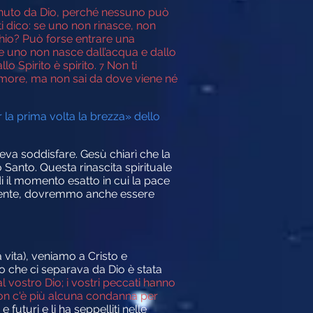
enuto da Dio, perché nessuno può
à ti dico: se uno non rinasce, non
o? Può forse entrare una
: se uno non nasce dall’acqua e dallo
o Spirito è spirito.
Non ti
7
 rumore, ma non sai da dove viene né
r la prima volta la brezza» dello
va soddisfare. Gesù chiarì che la
o Santo. Questa rinascita spirituale
 il momento esatto in cui la pace
camente, dovremmo anche essere
vita), veniamo a Cristo e
o che ci separava da Dio è stata
l vostro Dio; i vostri peccati hanno
n c'è più alcuna condanna per
 futuri e li ha seppelliti nelle