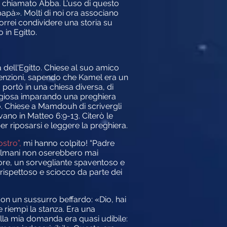
i chiamato Abba. L'uso di questo
apà». Molti di noi ora associano
rrei condividere una storia su
in Egitto.
ell'Egitto. Chiese al suo amico
tenzioni, sapendo che Kamel era un
portò in una chiesa diversa, di
igiosa imparando una preghiera
. Chiese a Mamdouh di scrivergli
ano in Matteo 6:9-13. Citerò le
 riposarsi e leggere la preghiera.
ostro”,
mi hanno colpito! “Padre
sulmani non oserebbero mai
nore, un sorvegliante spaventoso e
rispettoso e sciocco da parte dei
 con un sussurro beffardo: «Dio, hai
riempì la stanza. Era una
lla mia domanda era quasi udibile: