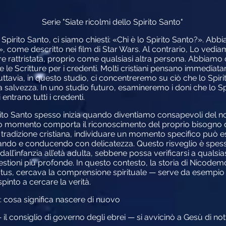
Serie "Siate ricolmi dello Spirito Santo"
Spirito Santo, ci siamo chiesti: «Chi è lo Spirito Santo?». Abb
, come descritto nei film di Star Wars. Al contrario, Lo ve
re rattristata, proprio come qualsiasi altra persona. Abbiam
e le Scritture per i credenti. Molti cristiani pensano immediat
ttavia, in questo studio, ci concentreremo su ciò che lo Spiri
a salvezza. In uno studio futuro, esamineremo i doni che lo S
entrano tutti i credenti.
rito Santo spesso inizia quando diventiamo consapevoli del nos
sto momento comporta il riconoscimento del proprio bisogno di 
tradizione cristiana, individuare un momento specifico può esse
do e conducendo con delicatezza. Questo risveglio è spesso
l’infanzia all’età adulta, sebbene possa verificarsi a qualsiasi
stioni più profonde. In questo contesto, la storia di Nicodem
tatus, cercava la comprensione spirituale — serve da esempio 
pinto a cercare la verità.
: cosa significa nascere di nuovo
 consiglio di governo degli ebrei — si avvicinò a Gesù di no