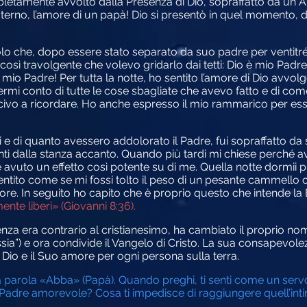
etamente avvolto dalla Presenza di Dio, sopraffatto da un A
terno, l’amore di un papà! Dio si presentò in quel momento, 
 che, dopo essere stato separato da suo padre per ventitré 
osì travolgente che volevo gridarlo dai tetti: Dio è mio Padre!
: mio Padre! Per tutta la notte, ho sentito l’amore di Dio avvol
rmi conto di tutte le cose sbagliate che avevo fatto e di come 
civo a ricordare. Ho anche espresso il mio rammarico per esse
 di quanto avessero addolorato il Padre, fui sopraffatto da sin
dalla stanza accanto. Quando più tardi mi chiese perché aves
e avuto un effetto così potente su di me. Quella notte dormi
entito come se mi fossi tolto il peso di un pesante cammello c
uore. In seguito ho capito che è proprio questo che intende l
mente liberi» (Giovanni 8:36).
 era contrario al cristianesimo, ha cambiato il proprio nom
Messia”) e ora condivide il Vangelo di Cristo. La sua consapevo
Dio e il Suo amore per ogni persona sulla terra.
parola «Abba» (Papà). Quando preghi, ti senti come un servo 
n Padre amorevole? Cosa ti impedisce di raggiungere quell’in