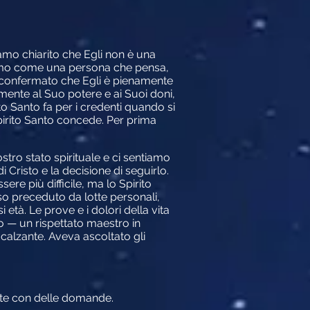
iamo chiarito che Egli non è una
diamo come una persona che pensa,
o confermato che Egli è pienamente
amente al Suo potere e ai Suoi doni,
to Santo fa per i credenti quando si
pirito Santo concede. Per prima
tro stato spirituale e ci sentiamo
Cristo e la decisione di seguirlo.
re più difficile, ma lo Spirito
 preceduto da lotte personali,
 età. Le prove e i dolori della vita
o — un rispettato maestro in
calzante. Aveva ascoltato gli
tte con delle domande.