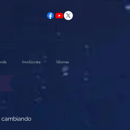
enda
Involúcrate
Idiomas
ti, cambiando