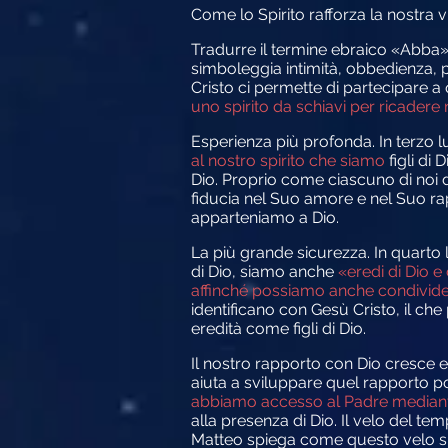
Come lo Spirito rafforza la nostra v
Tradurre il termine ebraico «Abba
simboleggia intimità, obbedienza, 
Cristo ci permette di partecipare a 
uno spirito da schiavi per ricadere 
Esperienza più profonda
.
In terzo l
al nostro spirito che siamo
figli di D
Dio. Proprio come ciascuno di noi d
fiducia nel Suo amore e nel Suo ra
apparteniamo a Dio.
La più grande sicurezza.
In quarto l
di Dio, siamo anche
«eredi di Dio e 
affinché possiamo anche condividere
identificano con Gesù Cristo, il che
eredità come figli di Dio.
Il nostro rapporto con Dio cresce 
aiuta a sviluppare
quel rapporto po
abbiamo accesso al Padre mediante u
alla presenza di Dio. Il velo del te
Matteo spiega come questo velo si