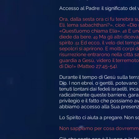
Accesso al Padre: il significato del
Ora, dalla sesta ora ci fu tenebra su
Eli, lema sabachthani?»
, cioè:
«Dio 
«Quest’uomo chiama Elia».
E uno
48
diede da bere.
Ma gli altri dicev
49
spirito .
Ed ecco, il velo del tempio
51
sepolcri si aprirono. E molti corpi 
risurrezione entrarono nella città 
guardia a Gesù, videro il terremoto
di Dio!» (
Matteo 27:45-54).
Durante il tempo di Gesù sulla terra
Dio. I non ebrei, o gentili, potevan
tenuti lontani dai fedeli israeliti, 
radicalmente queste barriere, garan
privilegio e il fatto che possiamo
abbiamo accesso alla Sua presenza 
Lo Spirito
ci aiuta a pregare.
Non so
Non sappiamo per cosa dovremmo pre