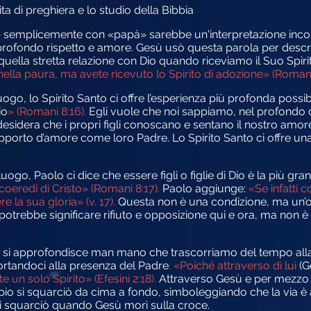
ita di preghiera e lo studio della Bibbia
» semplicemente con «papà» sarebbe un'interpretazione incom
profondo rispetto e amore. Gesù usò questa parola per descri
quella stretta relazione con Dio quando riceviamo il Suo Spiri
nella paura, ma avete ricevuto lo Spirito di adozione» (Romani
uogo, lo Spirito Santo ci offre l’esperienza più profonda possibi
io
» (Romani 8:16).
Egli vuole che noi sappiamo, nel profondo de
esidera che i propri figli conoscano e sentano il nostro amore,
pporto d’amore come loro Padre. Lo Spirito Santo ci offre una
uogo, Paolo ci dice che essere figli o figlie di Dio è la più gran
coeredi di Cristo» (Romani 8:17).
Paolo aggiunge:
«Se infatti 
 la sua gloria» (v. 17).
Questa non è una condizione, ma un’oss
 potrebbe significare rifiuto e opposizione qui e ora, ma non è 
e si approfondisce man mano che trascorriamo del tempo alla 
rtandoci alla presenza del Padre
. «Poiché attraverso di lui
(G
n solo Spirito» (Efesini 2:18).
Attraverso Gesù e per mezzo d
mpio si squarciò da cima a fondo, simboleggiando che la via è a
 squarciò quando Gesù morì sulla croce.