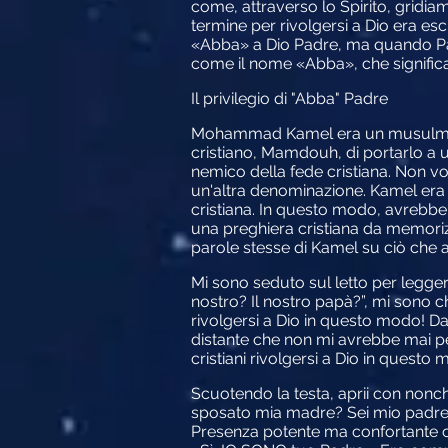
come, attraverso lo Spirito, gridia
termine per rivolgersi a Dio era es
«Abba» a Dio Padre, ma quando Paol
come il nome «Abba», che significa
Il privilegio di "Abba" Padre
Mohammad Kamel era un musulmano d
cristiano, Mamdouh, di portarlo a 
nemico della fede cristiana. Non vo
un'altra denominazione. Kamel era
cristiana. In questo modo, avrebb
una preghiera cristiana da memoriz
parole stesse di Kamel su ciò che 
Mi sono seduto sul letto per legge
nostro? Il nostro papà?”, mi sono
rivolgersi a Dio in questo modo! D
distante che non mi avrebbe mai per
cristiani rivolgersi a Dio in questo
Scuotendo la testa, aprii con noncha
sposato mia madre? Sei mio padre?
Presenza potente ma confortante ch