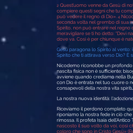
Quest’uomo venne da Gesù di nott
2
compiere questi segni che tu compi
può vedere il regno di Dio».
Nicod
4
seconda volta nel grembo di sua 
Spirito, non può entrare nel regno 
meravigliare se ti ho detto: “Devi n
dove va. Così è per chiunque è nat
Gesù paragona lo Spirito al vento: i
Spirito che ti attirava verso Dio? È
Nicodemo riconobbe un profondo bis
nascita fisica non è sufficiente; bis
avviene quando crediamo nella Buon
con Dio è entrata nel tuo cuore o
consapevoli della nostra vita spirit
La nostra nuova identità: l'adozione
Riceviamo il perdono completo quan
riponiamo la nostra fede in ciò che
rimossa. Il profeta Isaia dell’Antic
nascosto il suo volto da voi, così ch
coloro che sono in Cristo Gesù» (R