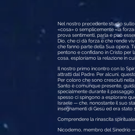
Nel nostro precedente studio sullo 
«cosa» o semplicemente «la forza»
prova sentimenti, parla e può esse
Dio, che ci dà forza e che rende viv
che fanno parte della Sua opera. Tu
pentono e confidano in Cristo per l
cosa, esploriamo la relazione in cui 
Il nostro primo incontro con lo Spi
attratti dal Padre. Per alcuni, que
Per coloro che sono cresciuti nella 
Santo è comunque presente, guidan
specialmente durante il passaggio dal
spesso ci spingono a esplorare que
Israele — che, nonostante il suo s
insegnamenti di Gesù ed era stato s
Comprendere la rinascita spirituale
Nicodemo, membro del Sinedrio — il