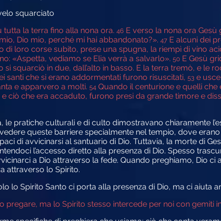
 velo squarciato
 tutta la terra fino alla nona ora.
E verso la nona ora Gesù 
46
mio, Dio mio, perché mi hai abbandonato?».
E alcuni dei pr
47
 di loro corse subito, prese una spugna, la riempì di vino aci
ano: «Aspetta, vediamo se Elia verrà a salvarlo».
E Gesù gri
50
 si squarciò in due, dall’alto in basso. E la terra tremò, e le 
dei santi che si erano addormentati furono risuscitati,
e usce
53
santa e apparvero a molti.
Quando il centurione e quelli che 
54
 e ciò che era accaduto, furono presi da grande timore e diss
, le pratiche culturali e di culto dimostravano chiaramente l’e
o vedere queste barriere specialmente nel tempio, dove erano co
incapaci di avvicinarsi al santuario di Dio. Tuttavia, la morte di 
tendoci l’accesso diretto alla presenza di Dio. Spesso trascur
 avvicinarci a Dio attraverso la fede. Quando preghiamo, Dio 
attraverso lo Spirito.
lo lo Spirito Santo ci porta alla presenza di Dio, ma ci aiuta 
gare, ma lo Spirito stesso intercede per noi con gemiti ine