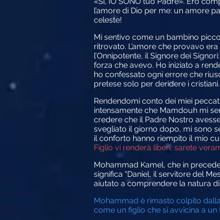
«Sì, IO SONO tuo Padre». Ero compl
l’amore di Dio per me: un amore pa
celeste!
Mi sentivo come un bambino piccolo
ritrovato. L’amore che provavo era c
l’Onnipotente, il Signore dei Signori
forza che avevo. Ho iniziato a rende
ho confessato ogni errore che rius
pretese solo per deridere i cristiani.
Rendendomi conto dei miei peccati e
intensamente che Mamdouh mi sentì 
credere che il Padre Nostro avess
svegliato il giorno dopo, mi sono s
il conforto hanno riempito il mio c
Figlio vi renderà liberi, sarete vera
Mohammad Kamel, che in precedenza
significa “Daniel, il servitore del 
aiutato a comprendere la natura di 
Mohammad è rimasto colpito dalla 
come un figlio che si avvicina a u