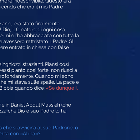
more indescrivibile. Questo era
dicendo che era il mio Padre
anni, era stato finalmente
 Dio, il Creatore di ogni cosa,
germi e l’ho abbracciato con tutta la
avessero rattristato il Padre. Gli
re entrato in chiesa con false
ghiozzi strazianti. Piansi così
si pianto così forte, non riuscì a
i profondamente. Quando mi sono
he mi stava sulle spalle. La pace e
a Bibbia quando dice:
«Se dunque il
e in Daniel Abdul Massieh (che
lezza che Dio è suo Padre lo ha
che si avvicina al suo Padrone, o
timità con «Abba»?