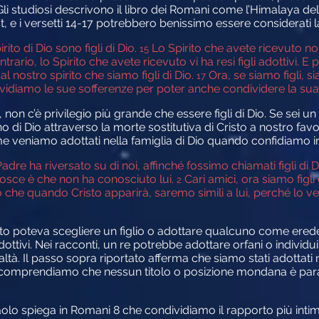
Gli studiosi descrivono il libro dei Romani come l’Himalaya d
, e i versetti 14-17 potrebbero benissimo essere considerati la
ito di Dio sono figli di Dio.
Lo Spirito che avete ricevuto no
15
trario, lo Spirito che avete ricevuto vi ha resi figli adottivi. 
al nostro spirito che siamo figli di Dio.
Ora, se siamo figli, s
17
dividiamo
le sue sofferenze per poter anche condividere la sua 
, non c’è privilegio più grande che essere figli di Dio. Se sei un
no di Dio attraverso la morte sostitutiva di Cristo a nostro fav
e veniamo adottati nella famiglia di Dio quando confidiamo in
e ha riversato su di noi, affinché fossimo chiamati figli di D
osce è che non ha conosciuto lui.
Cari amici, ora siamo figli
2
 che quando Cristo apparirà, saremo simili a lui, perché lo 
o poteva scegliere un figlio o adottare qualcuno come erede
adottivi. Nei racconti, un re potrebbe adottare orfani o individui 
altà. Il passo sopra riportato afferma che siamo stati adottati 
e, comprendiamo che nessun titolo o posizione mondana è parag
olo spiega in Romani 8 che condividiamo il rapporto più inti