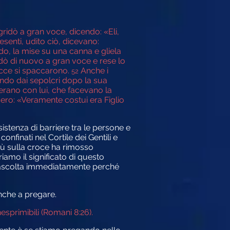
gridò a gran voce, dicendo:
«Eli,
esenti, udito ciò, dicevano:
do, la mise su una canna e gliela
dò di nuovo a gran voce e rese lo
rocce si spaccarono.
Anche i
52
ndo dai sepolcri dopo la sua
erano con lui, che facevano la
ero: «Veramente costui era Figlio
sistenza di barriere tra le persone e
nfinati nel Cortile dei Gentili e
Gesù sulla croce ha rimosso
iamo il significato di questo
ci ascolta immediatamente perché
anche a pregare.
sprimibili (Romani 8:26).