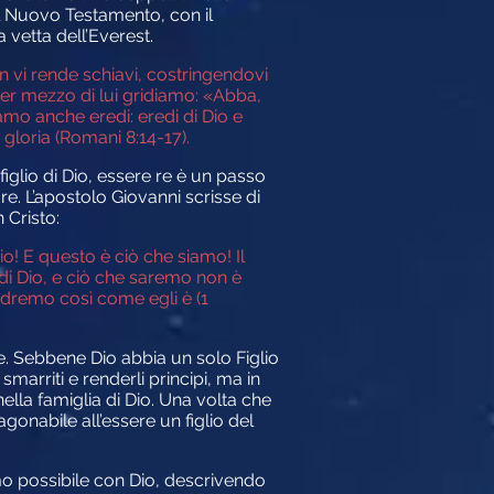
el Nuovo Testamento, con il
 vetta dell’Everest.
n vi rende schiavi, costringendovi
E per mezzo di lui gridiamo: «Abba,
iamo anche eredi: eredi di Dio e
gloria (Romani 8:14-17).
 figlio di Dio, essere re è un passo
ore. L’apostolo Giovanni scrisse di
 Cristo:
io! E questo è ciò che siamo! Il
 di Dio, e ciò che saremo non è
vedremo così come egli è
(1
. Sebbene Dio abbia un solo Figlio
smarriti e renderli principi, ma in
nella famiglia di Dio. Una volta che
onabile all’essere un figlio del
mo possibile con Dio, descrivendo