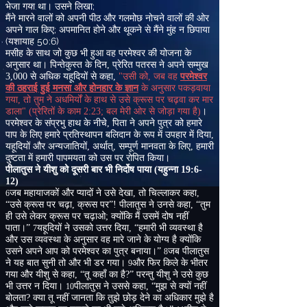
;
भेजा गया था। उसने लिखा
मैंने मारने वालों को अपनी पीठ और गलमोछ नोचने वालों की ओर
;
अपने गाल किए
अपमानित होने और थूकने से मैंने मुंह न छिपाया
(
50:6)
यशायाह
मसीह के साथ जो कुछ भी हुआ वह परमेश्वर की योजना के
अनुसार था। पिन्तेकुस्त के दिन
,
प्रेरित पतरस ने अपने सम्मुख
3,000
से अधिक यहूदियों से कहा
,
"
उसी को
,
जब वह
परमेश्वर
की ठहराई हुई मनसा और होनहार के ज्ञान
के अनुसार पकड़वाया
गया
,
तो तुम ने अधमिर्यों के हाथ से उसे क्रूस पर चढ़वा कर मार
डाला
" (
प्रेरितों के काम
2:23
;
बल मेरी ओर से जोड़ा गया है
)
।
परमेश्वर के संप्रभु हाथ के नीचे
,
पिता ने अपने पुत्र को हमारे
पाप के लिए हमारे प्रतिस्थापन बलिदान के रूप में उपहार में दिया
,
यहूदियों और अन्यजातियों
,
अर्थात्
,
सम्पूर्ण मानवता के लिए
,
हमारी
दुष्टता में हमारी पापमयता को उस पर रोपित किया।
पीलातुस ने यीशु को दूसरी बार भी निर्दोष पाया
(
य
हुन्ना
19:6-
12)
जब महायाजकों और प्यादों ने उसे देखा
,
तो चिल्लाकर कहा
,
6
“
उसे क्रूस पर चढ़ा
,
क्रूस पर”
!
पीलातुस ने उनसे कहा
,
“
तुम
ही उसे लेकर क्रूस पर चढ़ाओ
;
क्योंकि मैं उसमें दोष नहीं
पाता।”
यहूदियों ने उसको उत्तर दिया
,
“
हमारी भी व्यवस्था है
7
और उस व्यवस्था के अनुसार वह मारे जाने के योग्य है क्योंकि
उसने अपने आप को परमेश्वर का पुत्र बनाया।”
जब पीलातुस
8
ने यह बात सुनी तो और भी डर गया।
और फिर किले के भीतर
9
गया और यीशु से कहा
,
“
तू कहाँ का है
?
”
परन्तु यीशु ने उसे कुछ
भी उत्तर न दिया।
पीलातुस ने उससे कहा
,
“
मुझ से क्यों नहीं
10
बोलता
?
क्या तू नहीं जानता कि तुझे छोड़ देने का अधिकार मुझे है