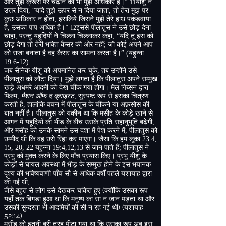
और तुझे क्रूस पर चढ़ाने का भी मुझे अधिकार है।”
यीशु ने
11
उत्तर दिया
,
“
यदि तुझे ऊपर से न दिया जाता
,
तो तेरा मुझ पर
कुछ अधिकार न होता
;
इसलिये जिसने मुझे तेरे हाथ पकड़वाया
है
,
उसका पाप अधिक है।”
इससे पीलातुस ने उसे छोड़ देना
12
चाहा
,
परन्तु यहूदियों ने चिल्ला चिल्लाकर कहा
,
“
यदि तू इस को
छोड़ देगा तो तेरी भक्ति कैसर की ओर नहीं
;
जो कोई अपने आप
को राजा बनाता है वह कैसर का सामना करता है।”
(
यहुन्ना
19:6-12)
जब सैनिक यीशु को अपमानित कर चुके
,
तब उन्होंने उसे
पीलातुस को लौटा दिया। मुझे लगता है कि पीलातुस अपने सम्मुख
खड़े अधमरे आदमी को देख चौंक गया होगा। मेल गिब्सन द्वारा
फिल्म
,
पैशन ऑफ द क्राइस्ट
,
सुस्पष्ट रूप से इसका चित्रण
करती है
,
हालांकि वचन में पीलातुस के चौंकने या अफ़सोस की
बात नहीं है। पीलातुस को यकीन था कि मसीह के कोड़े खाने से
आंगन में यहूदियों की भीड़ के बीच उसके प्रति सहानुभूति बढ़ेगी
,
और मसीह को उनके सामने उस दशा में पेश करने में
,
पीलातुस को
उम्मीद थी कि वह उसे रिहा कर पाएगा। जैसा कि हम लूका
23:4,
15, 20, 22
यहुन्ना
19:4,12,13
से जान पाते हैं
;
पीलातुस ने
प्रभु को मुक्त करने के लिए पाँच प्रयास किए। प्रभु यीशु के
कोड़ों से घायल अवस्था में भीड़ के सम्मुख होने के इस भयानक
दृश्य की भविष्यवाणी पाँच सौ से अधिक वर्षों पहले यशायाह द्वारा
की गई थी
;
(
जैसे बहुत से लोग उसे देखकर चकित हुए
क्योंकि उसका रूप
यहाँ तक बिगड़ा हुआ था कि मनुष्य का सा न जान पड़ता था और
) (
उसकी सुन्दरता भी आदमियों की सी न रह गई थी
यशायाह
52:14)
मसीह को इतनी बुरी तरह पीटा गया था कि उसका रूप अब इस