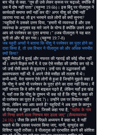
,
बार भीड़ से कहा
“
तुम ही उसे लेकर क्रूस पर चढ़ाओ
;
क्योंकि मैं
उस में दोष नहीं पाता”
(
यहुन्ना
19:6b)
। इस बिंदु पर पीलातुस ने
?
कार्यवाही समाप्त क्यों नहीं कर दी
अगर यीशु को दोषी नहीं
,
?
ठहराया गया था
तो इन भरमाने वाले लोगों को क्यों सुनना
यहूदियों ने उसको उत्तर दिया
,
“
हमारी भी व्यवस्था है और उस
7
व्यवस्था के अनुसार वह मारे जाने के योग्य है क्योंकि उसने अपने
आप को परमेश्वर का पुत्र बनाया।”
जब पीलातुस ने यह बात
8
सुनी तो और भी डर गया।
(
यहुन्ना
19:7-8)
जब यहूदी अगवों ने बताया कि यीशु ने परमेश्वर का पुत्र होने का
दावा किया है
,
तो उस विचार ने पीलातुस को और अधिक भयभीत
क्यों किया
?
यहूदी नेताओं में बुराई और नफरत की गहराई की कोई सीमा नहीं
,
थी। अपने विकृत मनों में
वे एक ऐसे मसीहा की उम्मीद कर रहे थे
जो उन्हें रोमी कब्जे से छुड़ाएगा। उन्हें पाप से उद्धारकर्ता की
;
आवश्यकता नहीं थी
वे अपने जैसे मसीहा की तलाश में थे।
कभी
-
कभी
,
मेरा सामना ऐसे लोगों से हुआ है जिन्होंने मुझसे कहा है
कि यीशु ने कभी भी परमेश्वर के पुत्र होने का दावा नहीं किया। मैं
नहीं जानता कि वे कौन सी बाइबल पढ़ते हैं
,
लेकिन यहाँ इस खंड
में
,
यहाँ तक ​​कि यीशु के दुश्मन भी कह रहे हैं कि यीशु ने कहा की
वो परमेश्वर का पुत्र है
(
पद
7)
। उन्होंने उस पर विश्वास नहीं
किया
,
लेकिन क्या आप करते हैं
?
यहूदियों ने अब मूसा के कानून
से पीलातुस से गुहार लगाई
,
जिसमें कहा गया है
;
"
यहोवा के नाम
की निन्दा करने वाला निश्चय मार डाला जाए
" (
लैव्यव्यवस्था
24:16)
। जैसा कि हमने पिछले अध्ययन में कहा था
,
वे नहीं
चाहते थे कि उसका पथराव किया जाए
,
यानी
,
मृत्युदंड का
विशिष्ट यहूदी तरीका। वे पीलातुस को प्रभावित करने की कोशिश