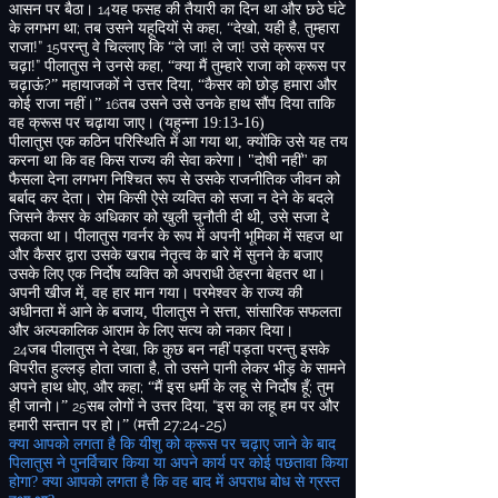
आसन पर बैठा।
यह फसह की तैयारी का दिन था और छठे घंटे
14
;
,
,
,
के लगभग था
तब उसने यहूदियों से कहा
“
देखो
यही है
तुम्हारा
!”
!
!
राजा
परन्तु वे चिल्लाए कि “ले जा
ले जा
उसे क्रूस पर
15
!”
,
चढ़ा
पीलातुस ने उनसे कहा
“
क्या मैं तुम्हारे राजा को क्रूस पर
?
,
चढ़ाऊं
”
महायाजकों ने उत्तर दिया
“
कैसर को छोड़ हमारा और
कोई राजा नहीं।”
तब उसने उसे उनके हाथ सौंप दिया ताकि
16
वह क्रूस पर चढ़ाया जाए।
(
यहुन्ना
19:13-16)
पीलातुस एक कठिन परिस्थिति में आ गया था
,
क्योंकि उसे यह तय
करना था कि वह किस राज्य की सेवा करेगा।
"
दोषी नहीं
"
का
फैसला देना लगभग निश्चित रूप से उसके राजनीतिक जीवन को
बर्बाद कर देता। रोम किसी ऐसे व्यक्ति को सजा न देने के बदले
जिसने कैसर के अधिकार को खुली चुनौती दी थी
,
उसे सजा दे
सकता था। पीलातुस गवर्नर के रूप में अपनी भूमिका में सहज था
और कैसर द्वारा उसके खराब नेतृत्व के बारे में सुनने के बजाए
उसके लिए एक निर्दोष व्यक्ति को अपराधी ठेहरना बेहतर था।
अपनी खीज में
,
वह हार मान गया। परमेश्वर के राज्य की
अधीनता में आने के बजाय
,
पीलातुस ने सत्ता
,
सांसारिक सफलता
और अल्पकालिक आराम के लिए सत्य को नकार दिया।
,
जब पीलातुस ने देखा
कि कुछ बन नहीं पड़ता परन्तु इसके
24
,
विपरीत हुल्लड़ होता जाता है
तो उसने पानी लेकर भीड़ के सामने
,
;
;
अपने हाथ धोए
और कहा
“
मैं इस धर्मी के लहू से निर्दोष हूँ
तुम
,
“
ही जानो।”
सब लोगों ने उत्तर दिया
इस का लहू हम पर और
25
(
27:24-25)
हमारी सन्तान पर हो।”
मत्ती
क्या आपको लगता है कि यीशु को क्रूस पर चढ़ाए जाने के बाद
पिलातुस ने पुनर्विचार किया या अपने कार्य पर कोई पछतावा किया
होगा
?
क्या आपको लगता है कि वह बाद में अपराध बोध से ग्रस्त