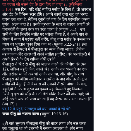
का बदला जो उसने देह के द्वारा किए हों पाए”
(
2
कुरिन्थियों
5:10)
। उस दिन
,
यदि कोई व्यक्ति मसीह के बिना है
,
तो अपराध
और दंड के विभिन्न स्तर होंगे। अपने कार्यों द्वारा खुद को भ्रष्ट
करना एक बात है
,
लेकिन दूसरों को पाप के लिए प्रभावित करना
पूर्णत
:
अलग बात है। उनके प्रभाव के स्तर के कारण अगवों को
जवाबदेही के उच्च स्तर पर रखा जाता है
(
याकूब
3:1)
। उन
सभी के लिए जिन्होंने मसीह पर भरोसा किया है
,
वे अपने पाप के
विषय में न्याय में प्रवेश नहीं करेंगे
;
यीशु द्वारा मसीह के क्रूस पर
न्याय का भुगतान चुका दिया गया था
(
यहुन्ना
5:22-24)
। इस
अन्याय से निपटने में पीलातुस का न्याय किया जाएगा
,
लेकिन
महायाजक और सत्ताधारी अगवे मसीहा
(
क्रीष्ट
)
की अस्वीकृति में
अपने हिस्से के लिए अधिक दोषी ठहरेंगे।
पीलातुस ने फिर से यीशु को आज़ाद करने की कोशिश की
(
पद
12),
लेकिन यहूदी जिद पकड़े थे। उनके पास भरमाने का एक
और तरीका था जो अब भी उनके पास था
,
और यीशु के साथ
पीलातुस की अंतिम व्यक्तिगत बातचीत के बाद और उसके द्वारा
मसीह की बेगुनाही में विश्वास की उसकी तीसरी घोषणा के बाद
,
यहूदियों ने अपना तुरुप का इक्का यह चिल्लाते हुए निकाला
,
“
यदि तू इस को छोड़ देगा तो तेरी भक्ति कैसर की ओर नहीं
;
जो
कोई अपने आप को राजा बनाता है वह कैसर का सामना करता है”
(
पद
12)
।
पद
12
में यहूदी पीलातुस को क्या धमकी दे रहे थे
?
राजा यीशु का नकारा जाना
(
यहुन्ना
19:13-16)
ये बातें सुनकर पीलातुस यीशु को बाहर लाया और उस जगह
13
,
एक चबूतरा था जो इब्रानी में गब्बता कहलाता है
और न्याय