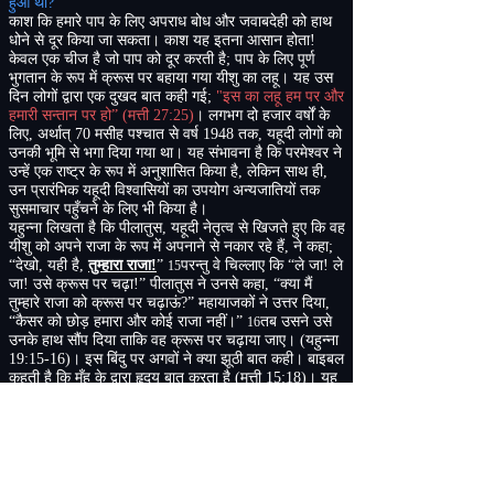
हुआ था
?
काश कि हमारे पाप के लिए अपराध बोध और जवाबदेही को हाथ
धोने से दूर किया जा सकता। काश यह इतना आसान होता
!
केवल एक चीज है जो पाप को दूर करती है
;
पाप के लिए पूर्ण
भुगतान के रूप में क्रूस पर बहाया गया यीशु का लहू। यह उस
दिन लोगों द्वारा एक दुखद बात कही गई
;
"
इस का लहू हम पर और
हमारी सन्तान पर हो”
(
मत्ती
27:25)
। लगभग दो हजार वर्षों के
लिए
,
अर्थात्
70
मसीह पश्चात से वर्ष
1948
तक
,
यहूदी लोगों को
उनकी भूमि से भगा दिया गया था। यह संभावना है कि परमेश्वर ने
उन्हें एक राष्ट्र के रूप में अनुशासित किया है
,
लेकिन साथ ही
,
उन प्रारंभिक यहूदी विश्वासियों का उपयोग अन्यजातियों तक
सुसमाचार पहुँचने के लिए भी किया है।
यहुन्ना लिखता है कि पीलातुस
,
यहूदी नेतृत्व से खिजते हुए कि वह
यीशु को अपने राजा के रूप में अपनाने से नकार रहे हैं
,
ने कहा
;
“
देखो
,
यही है
,
तुम्हारा राजा
!
”
परन्तु वे चिल्लाए कि “ले जा
!
ले
15
जा
!
उसे क्रूस पर चढ़ा
!”
पीलातुस ने उनसे कहा
,
“
क्या मैं
तुम्हारे राजा को क्रूस पर चढ़ाऊं
?
”
महायाजकों ने उत्तर दिया
,
“
कैसर को छोड़ हमारा और कोई राजा नहीं।”
तब उसने उसे
16
उनके हाथ सौंप दिया ताकि वह क्रूस पर चढ़ाया जाए।
(
यहुन्ना
19:15-16)
। इस बिंदु पर अगवों ने क्या झूठी बात कही। बाइबल
कहती है कि मुँह के द्वारा हृदय बात करता है
(
मत्ती
15:18)
। यह
सोचना अविश्वसनीय है कि इस समय पर यहूदियों ने कैसर के
उनका राजा होने का दावा किया। परमेश्वर के लोग खुद को अलग
और पवित्र के रूप में देखते हैं
,
जो किसी अन्य राजा द्वारा शासित
नहीं हो सकते
,
लेकिन इज़राइल के अगवे कह रहे थे कि वे इस
पुरुष यीशु के बजाय जिसे वे विधर्मी समझते थे
,
उनके राजा के
रूप में उस कैसर के शासन के लिए तैयार थे।