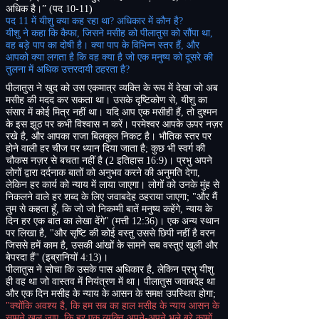
अधिक है।”
(
पद
10-11)
पद
11
में यीशु क्या कह रहा था
?
अधिकार में कौन है
?
यीशु ने कहा कि कैफा
,
जिसने मसीह को पीलातुस को सौंपा था
,
वह बड़े पाप का दोषी है। क्या पाप के विभिन्न स्तर हैं
,
और
आपको क्या लगता है कि वह क्या है जो एक मनुष्य को दूसरे की
तुलना में अधिक उत्तरदायी ठहरता है
?
पीलातुस ने खुद को उस एकमात्र व्यक्ति के रूप में देखा जो अब
मसीह की मदद कर सकता था। उसके दृष्टिकोण से
,
यीशु का
संसार में कोई मित्र नहीं था। यदि आप एक मसीही हैं
,
तो दुश्मन
के इस झूठ पर कभी विश्वास न करें। परमेश्वर आपके ऊपर नज़र
रखे है
,
और आपका राजा बिलकुल निकट है। भौतिक स्तर पर
होने वाली हर चीज पर ध्यान दिया जाता है
;
कुछ भी स्वर्ग की
चौकस नज़र से बचता नहीं है
(
2
इतिहास
16:9)
। प्रभु अपने
लोगों द्वारा दर्दनाक बातों को अनुभव करने की अनुमति देगा
,
लेकिन हर कार्य को न्याय में लाया जाएगा। लोगों को उनके मुंह से
निकलने वाले हर शब्द के लिए जवाबदेह ठहराया जाएगा
;
"
और मैं
तुम से कहता हूँ
,
कि जो जो निकम्मी बातें मनुष्य कहेंगे
,
न्याय के
दिन हर एक बात का लेखा देंगे
" (
मत्ती
12:36)
।
एक अन्य स्थान
पर लिखा है
, "
और सृष्टि की कोई वस्तु उससे छिपी नहीं है वरन
जिससे हमें काम है
,
उसकी आंखों के सामने सब वस्तुएं खुली और
बेपरदा हैं
" (
इब्रानियों
4:13)
।
पीलातुस ने सोचा कि उसके पास अधिकार है
,
लेकिन प्रभु यीशु
ही वह था जो वास्तव में नियंत्रण में था। पीलातुस जवाबदेह था
और एक दिन मसीह के न्याय के आसन के समक्ष उपस्थित होगा
;
"
क्योंकि अवश्य है
,
कि हम सब का हाल मसीह के न्याय आसन के
सामने खुल जाए
,
कि हर एक व्यक्ति अपने
-
अपने भले बुरे कामों