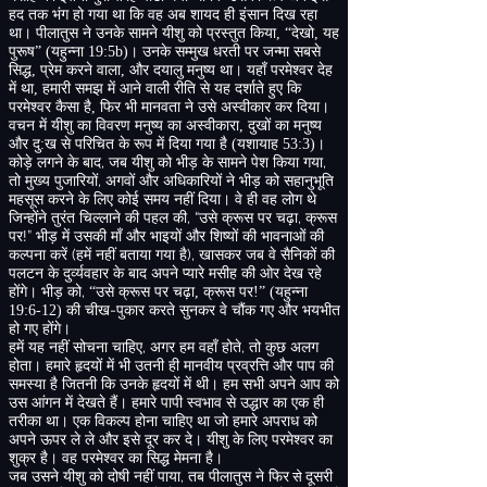
हद तक भंग हो गया था कि वह अब शायद ही इंसान दिख रहा
था। पीलातुस ने उनके सामने यीशु को प्रस्तुत किया
,
“
देखो
,
यह
पुरूष”
(
यहुन्ना
19:5b)
। उनके सम्मुख धरती पर जन्मा सबसे
सिद्ध
,
प्रेम करने वाला
,
और दयालु मनुष्य था। यहाँ परमेश्वर देह
में था
,
हमारी समझ में आने वाली रीति से यह दर्शाते हुए कि
परमेश्वर कैसा है
,
फिर भी मानवता ने उसे अस्वीकार कर दिया।
वचन में यीशु का विवरण मनुष्य का अस्वीकारा
,
दुखों का मनुष्य
और दु
:
ख से परिचित के रूप में दिया गया है
(
यशायाह
53:3)
।
,
,
कोड़े लगने के बाद
जब यीशु को भीड़ के सामने पेश किया गया
,
तो मुख्य पुजारियों
अगवों और अधिकारियों ने भीड़ को सहानुभूति
महसूस करने के लिए कोई समय नहीं दिया। वे ही वह लोग थे
, “
,
जिन्होंने तुरंत चिल्लाने की पहल की
उसे क्रूस पर चढ़ा
क्रूस
!”
पर
भीड़ में उसकी माँ और भाइयों और शिष्यों की भावनाओं की
(
)
,
कल्पना करें
हमें नहीं बताया गया है
खासकर जब वे सैनिकों की
पलटन के दुर्व्यवहार के बाद अपने प्यारे मसीह की ओर देख रहे
,
होंगे। भीड़ को
“
उसे क्रूस पर चढ़ा
,
क्रूस पर
!” (
यहुन्ना
-
19:6-12)
की
चीख
पुकार करते सुनकर वे चौंक गए और भयभीत
हो गए होंगे
।
,
,
हमें यह नहीं सोचना चाहिए
अगर हम वहाँ होते
तो कुछ अलग
होता। हमारे हृदयों में भी उतनी ही मानवीय प्रव्रत्ति और पाप की
समस्या है जितनी कि उनके हृदयों में थी। हम सभी अपने आप को
उस आंगन में देखते हैं। हमारे पापी स्वभाव से उद्धार का एक ही
तरीका था। एक विकल्प होना चाहिए था जो हमारे अपराध को
अपने ऊपर ले ले और इसे दूर कर दे। यीशु के लिए परमेश्वर का
शुक्र है। वह परमेश्वर का सिद्ध मेमना है।
,
जब उसने यीशु को दोषी नहीं पाया
तब पीलातुस ने फिर
से
दूसरी