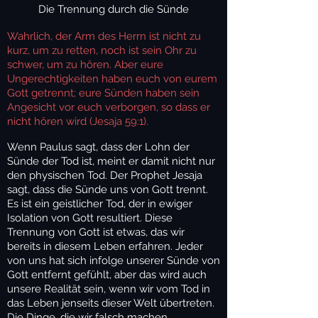
Die Trennung durch die Sünde
Wahrlich, der Arm des Herrn ist nicht zu
kurz, um zu retten, noch ist sein Ohr zu
schwer, um zu hören. Aber eure
Ungerechtigkeiten haben euch von eurem
Gott getrennt; eure Sünden haben sein
Angesicht vor euch verborgen, so dass er
nicht hören wird (Jesaja 59:1).
Wenn Paulus sagt, dass der Lohn der
Sünde der Tod ist, meint er damit nicht nur
den physischen Tod. Der Prophet Jesaja
sagt, dass die Sünde uns von Gott trennt.
Es ist ein geistlicher Tod, der in ewiger
Isolation von Gott resultiert. Diese
Trennung von Gott ist etwas, das wir
bereits in diesem Leben erfahren. Jeder
von uns hat sich infolge unserer Sünde von
Gott entfernt gefühlt, aber das wird auch
unsere Realität sein, wenn wir vom Tod in
das Leben jenseits dieser Welt übertreten.
Die Dinge, die wir falsch machen,