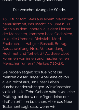
Die Verschmutzung der Sünde.
20 Er fuhr fort: "Was aus einem Menschen
herauskommt, das macht ihn 'unrein'. 21
Denn aus dem Inneren, aus dem Herzen
der Menschen, kommen böse Gedanken,
sexuelle Unmoral, Diebstahl, Mord,
Ehebruch, 22 Habgier, Bosheit, Betrug,
Ausschweifung, Neid, Verleumdung,
Hochmut und Torheit. 23 All diese Übel
kommen von innen und machen einen
Menschen 'unrein'" (Markus 7:20-23).
Sie mögen sagen: "Ich tue nicht die
meisten dieser Dinge." Aber eine davon
allein reicht aus, um unser Leben
durcheinanderzubringen. Wir wünschten
vielleicht, die Zehn Gebote wären wie eine
Prüfung, bei der wir nur "irgendeine der
drei" zu erfüllen brauchen. Aber das Neue
Testament sagt, dass, wenn wir