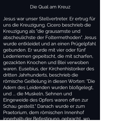
Die Qual am Kreuz
Jesus war unser Stellvertreter. Er ertrug für
uns die Kreuzigung. Cicero beschrieb die
Kreuzigung als "die grausamste und
abscheulichste der Foltermethoden". Jesus
wurde entkleidet und an einen Prügelpfahl
gebunden. Er wurde mit vier oder fünf
Lederriemen gepeitscht, die mit scharfen,
gezackten Knochen und Blei verwoben
waren. Eusebius, der Kirchenhistoriker des
dritten Jahrhunderts, beschrieb die
römische Geißelung in diesen Worten: "Die
Adern des Leidenden wurden bloßgelegt,
und ... die Muskeln, Sehnen und
Eingeweide des Opfers waren offen zur
Schau gestellt." Danach wurde er zum
Praetorium, dem römischen Innenhof
innerhalb der Befestigung, gebracht, wo
ihm eine Dornenkrone auf den Kopf
gedrückt wurde. Er wurde von einem
Bataillon von 600 Männern verspottet und