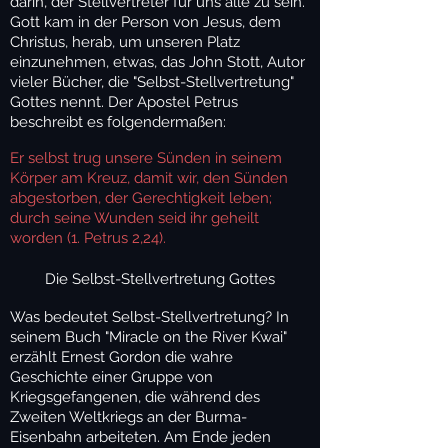
darin, der Stellvertreter für uns alle zu sein.
Gott kam in der Person von Jesus, dem
Christus, herab, um unseren Platz
einzunehmen, etwas, das John Stott, Autor
vieler Bücher, die "Selbst-Stellvertretung"
Gottes nennt. Der Apostel Petrus
beschreibt es folgendermaßen:
Er selbst trug unsere Sünden in seinem
Körper am Kreuz, damit wir, den Sünden
abgestorben, der Gerechtigkeit leben;
durch seine Wunden seid ihr geheilt
worden (1. Petrus 2,24).
Die Selbst-Stellvertretung Gottes
Was bedeutet Selbst-Stellvertretung? In
seinem Buch "Miracle on the River Kwai"
erzählt Ernest Gordon die wahre
Geschichte einer Gruppe von
Kriegsgefangenen, die während des
Zweiten Weltkriegs an der Burma-
Eisenbahn arbeiteten. Am Ende jeden