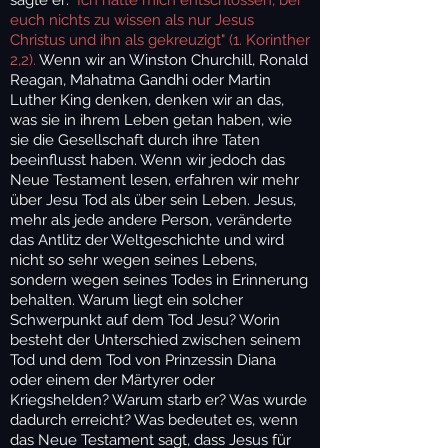
euch nichts zu wissen als nur Jesus
Christus und ihn als gekreuzigt" (1. Korinther
2,2).
Wenn wir an Winston Churchill, Ronald
Reagan, Mahatma Gandhi oder Martin
Luther King denken, denken wir an das,
was sie in ihrem Leben getan haben, wie
sie die Gesellschaft durch ihre Taten
beeinflusst haben. Wenn wir jedoch das
Neue Testament lesen, erfahren wir mehr
über Jesu Tod als über sein Leben. Jesus,
mehr als jede andere Person, veränderte
das Antlitz der Weltgeschichte und wird
nicht so sehr wegen seines Lebens,
sondern wegen seines Todes in Erinnerung
behalten. Warum liegt ein solcher
Schwerpunkt auf dem Tod Jesu? Worin
besteht der Unterschied zwischen seinem
Tod und dem Tod von Prinzessin Diana
oder einem der Märtyrer oder
Kriegshelden? Warum starb er? Was wurde
dadurch erreicht? Was bedeutet es, wenn
das Neue Testament sagt, dass Jesus für