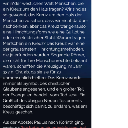
wir in der westlichen Welt Menschen, die
ein Kreuz um den Hals tragen? Wir sind es
so gewohnt, das Kreuz um den Hals der
Menschen zu sehen, dass wir nicht darüber
nachdenken, aber das Kreuz war genauso
eine Hinrichtungsform wie eine Guillotine
oder ein elektrischer Stuhl. Warum tragen
Menschen ein Kreuz? Das Kreuz war eine
der grausamsten Hinrichtungsmethoden,
die je erfunden wurden. Sogar die Römer,
die nicht für ihre Menschenrechte bekannt
waren, schafften die Kreuzigung im Jahr
337 n. Chr. ab, da sie sie für zu
unmenschlich hielten. Das Kreuz wurde
immer als Symbol des christlichen
Glaubens angesehen, und ein großer Teil
der Evangelien handelt vom Tod Jesu. Ein
Großteil des übrigen Neuen Testaments
beschäftigt sich damit, zu erklären, was am
Kreuz geschah.
Als der Apostel Paulus nach Korinth ging,
sagte er:
"Ich hatte mich entschlossen, bei