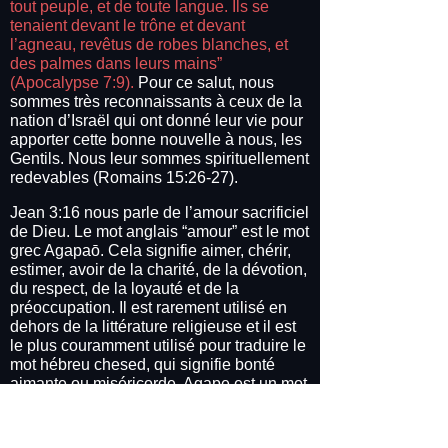
tout peuple, et de toute langue. Ils se
tenaient devant le trône et devant
l’agneau, revêtus de robes blanches, et
des palmes dans leurs mains”
(Apocalypse 7:9).
Pour ce salut, nous
sommes très reconnaissants à ceux de la
nation d’Israël qui ont donné leur vie pour
apporter cette bonne nouvelle à nous, les
Gentils. Nous leur sommes spirituellement
redevables (Romains 15:26-27).
Jean 3:16 nous parle de l’amour sacrificiel
de Dieu. Le mot anglais “amour” est le mot
grec Agapaō. Cela signifie aimer, chérir,
estimer, avoir de la charité, de la dévotion,
du respect, de la loyauté et de la
préoccupation. Il est rarement utilisé en
dehors de la littérature religieuse et il est
le plus couramment utilisé pour traduire le
mot hébreu chesed, qui signifie bonté
aimante ou miséricorde. Agape est un mot
pour décrire l’amour sacrificiel, c’est-à-dire
un amour volontaire ou une décision prise
par la volonté d’une personne. Dieu a tant