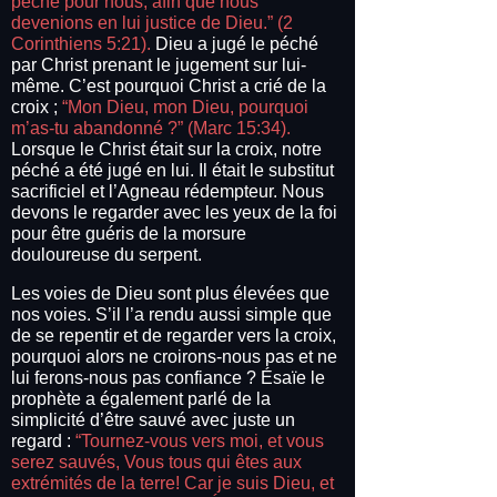
péché pour nous, afin que nous
devenions en lui justice de Dieu.” (2
Corinthiens 5:21).
Dieu a jugé le péché
par Christ prenant le jugement sur lui-
même. C’est pourquoi Christ a crié de la
croix ;
“Mon Dieu, mon Dieu, pourquoi
m’as-tu abandonné ?” (Marc 15:34).
Lorsque le Christ était sur la croix, notre
péché a été jugé en lui. Il était le substitut
sacrificiel et l’Agneau rédempteur. Nous
devons le regarder avec les yeux de la foi
pour être guéris de la morsure
douloureuse du serpent.
Les voies de Dieu sont plus élevées que
nos voies. S’il l’a rendu aussi simple que
de se repentir et de regarder vers la croix,
pourquoi alors ne croirons-nous pas et ne
lui ferons-nous pas confiance ? Ésaïe le
prophète a également parlé de la
simplicité d’être sauvé avec juste un
regard :
“Tournez-vous vers moi, et vous
serez sauvés, Vous tous qui êtes aux
extrémités de la terre! Car je suis Dieu, et