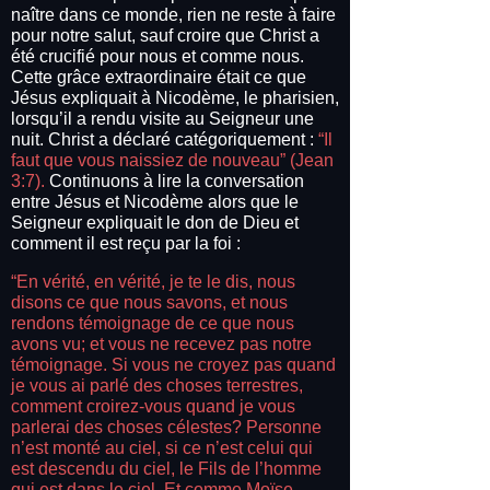
naître dans ce monde, rien ne reste à faire
pour notre salut, sauf croire que Christ a
été crucifié pour nous et comme nous.
Cette grâce extraordinaire était ce que
Jésus expliquait à Nicodème, le pharisien,
lorsqu’il a rendu visite au Seigneur une
nuit. Christ a déclaré catégoriquement :
“Il
faut que vous naissiez de nouveau” (Jean
3:7).
Continuons à lire la conversation
entre Jésus et Nicodème alors que le
Seigneur expliquait le don de Dieu et
comment il est reçu par la foi :
“En vérité, en vérité, je te le dis, nous
disons ce que nous savons, et nous
rendons témoignage de ce que nous
avons vu; et vous ne recevez pas notre
témoignage. Si vous ne croyez pas quand
je vous ai parlé des choses terrestres,
comment croirez-vous quand je vous
parlerai des choses célestes? Personne
n’est monté au ciel, si ce n’est celui qui
est descendu du ciel, le Fils de l’homme
qui est dans le ciel. Et comme Moïse