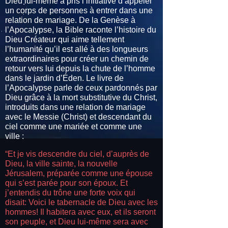
Dieu lui-même a pris l’initiative d’appeler
un corps de personnes à entrer dans une
relation de mariage. De la Genèse à
l’Apocalypse, la Bible raconte l’histoire du
Dieu Créateur qui aime tellement
l’humanité qu’il est allé à des longueurs
extraordinaires pour créer un chemin de
retour vers lui depuis la chute de l’homme
dans le jardin d’Éden. Le livre de
l’Apocalypse parle de ceux pardonnés par
Dieu grâce à la mort substitutive du Christ,
introduits dans une relation de mariage
avec le Messie (Christ) et descendant du
ciel comme une mariée et comme une
ville :
“Et je vis descendre du ciel, d’auprès de
Dieu, la ville sainte, la nouvelle
Jérusalem, préparée comme une épouse
qui s’est parée pour son époux. Et
j’entendis du trône une forte voix qui
disait: Voici le tabernacle de Dieu avec les
hommes! Il habitera avec eux, et ils seront
son peuple, et Dieu lui-même sera avec