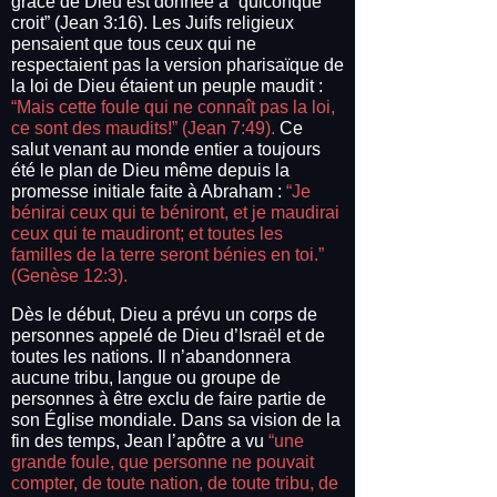
grâce de Dieu est donnée à “quiconque
croit” (Jean 3:16). Les Juifs religieux
pensaient que tous ceux qui ne
respectaient pas la version pharisaïque de
la loi de Dieu étaient un peuple maudit :
“Mais cette foule qui ne connaît pas la loi,
ce sont des maudits!” (Jean 7:49).
Ce
salut venant au monde entier a toujours
été le plan de Dieu même depuis la
promesse initiale faite à Abraham :
“Je
bénirai ceux qui te béniront, et je maudirai
ceux qui te maudiront; et toutes les
familles de la terre seront bénies en toi.”
(Genèse 12:3).
Dès le début, Dieu a prévu un corps de
personnes appelé de Dieu d’Israël et de
toutes les nations. Il n’abandonnera
aucune tribu, langue ou groupe de
personnes à être exclu de faire partie de
son Église mondiale. Dans sa vision de la
fin des temps, Jean l’apôtre a vu
“une
grande foule, que personne ne pouvait
compter, de toute nation, de toute tribu, de