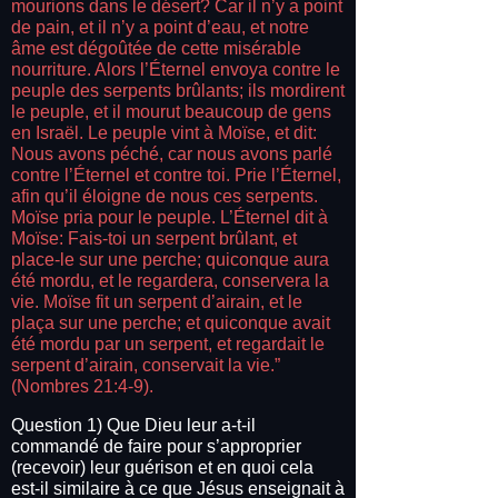
mourions dans le désert? Car il n’y a point
de pain, et il n’y a point d’eau, et notre
âme est dégoûtée de cette misérable
nourriture. Alors l’Éternel envoya contre le
peuple des serpents brûlants; ils mordirent
le peuple, et il mourut beaucoup de gens
en Israël. Le peuple vint à Moïse, et dit:
Nous avons péché, car nous avons parlé
contre l’Éternel et contre toi. Prie l’Éternel,
afin qu’il éloigne de nous ces serpents.
Moïse pria pour le peuple. L’Éternel dit à
Moïse: Fais-toi un serpent brûlant, et
place-le sur une perche; quiconque aura
été mordu, et le regardera, conservera la
vie. Moïse fit un serpent d’airain, et le
plaça sur une perche; et quiconque avait
été mordu par un serpent, et regardait le
serpent d’airain, conservait la vie.”
(Nombres 21:4-9).
Question 1) Que Dieu leur a-t-il
commandé de faire pour s’approprier
(recevoir) leur guérison et en quoi cela
est-il similaire à ce que Jésus enseignait à