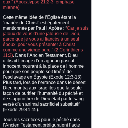
eux.” (Apocalypse 21:2-3, emphase
mienne).
Cette même idée de l’Église étant la
“mariée du Christ” est également
mentionnée par Paul l’Apôtre : “
Car je suis
jaloux de vous d’une jalousie de Dieu,
parce que je vous ai fiancés à un seul
époux, pour vous présenter à Christ
comme une vierge pure.” (2 Corinthiens
11:2)
. Dans l’Ancien Testament, Dieu
utilisait l’image d’un agneau pascal
innocent mourant à la place de l’homme
pour que son peuple soit libéré de
l’esclavage en Égypte (Exode 12:3-13).
Plus tard, lors de l’errance dans le désert,
Dieu montra aux Israélites que la seule
façon de purifier l’humanité du péché et
de s’approcher de Dieu était par le sang
versé d’un animal sacrificiel substitutif
(Exode 29:44-45).
Tous les sacrifices pour le péché dans
l’Ancien Testament préfiguraient l’acte