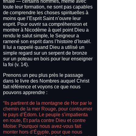
finale — certains hommes, même avec
toute leur formation, ne sont pas capables
de comprendre les choses spirituelles à
moins que l’Esprit Saint n’ouvre leur
esprit. Pour ouvrir sa compréhension et
montrer à Nicodème à quel point Dieu a
rendu le salut simple, le Seigneur a
ramené son esprit dans l’histoire d’Israël.
Il lui a rappelé quand Dieu a utilisé un
simple regard sur un serpent de bronze
sur un poteau en bois pour leur enseigner
la foi (v. 14).
Prenons un peu plus près le passage
dans le livre des Nombres auquel Christ
fait référence et voyons ce que nous
pouvons apprendre :
“Ils partirent de la montagne de Hor par le
chemin de la mer Rouge, pour contourner
le pays d’Édom. Le peuple s’impatienta
en route, Et parla contre Dieu et contre
Moïse: Pourquoi nous avez-vous fait
monter hors d’Égypte, pour que nous