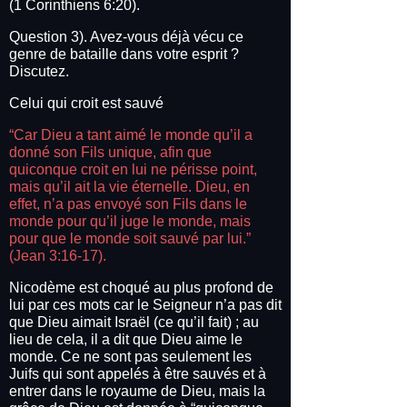
(1 Corinthiens 6:20).
Question 3). Avez-vous déjà vécu ce
genre de bataille dans votre esprit ?
Discutez.
Celui qui croit est sauvé
“Car Dieu a tant aimé le monde qu’il a
donné son Fils unique, afin que
quiconque croit en lui ne périsse point,
mais qu’il ait la vie éternelle. Dieu, en
effet, n’a pas envoyé son Fils dans le
monde pour qu’il juge le monde, mais
pour que le monde soit sauvé par lui.”
(Jean 3:16-17).
Nicodème est choqué au plus profond de
lui par ces mots car le Seigneur n’a pas dit
que Dieu aimait Israël (ce qu’il fait) ; au
lieu de cela, il a dit que Dieu aime le
monde. Ce ne sont pas seulement les
Juifs qui sont appelés à être sauvés et à
entrer dans le royaume de Dieu, mais la