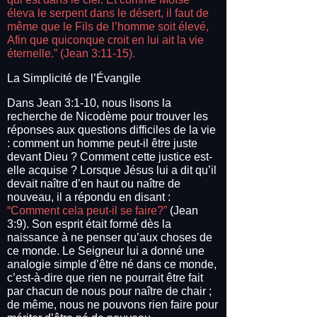
éleva le serpent dans le désert, il faut de
même que le Fils de l’homme soit élevé,
Afin que quiconque croit en lui ait la vie
éternelle.” (Jean 3:11-15).
La Simplicité de l’Évangile
Dans Jean 3:1-10, nous lisons la
recherche de Nicodème pour trouver les
réponses aux questions difficiles de la vie
: comment un homme peut-il être juste
devant Dieu ? Comment cette justice est-
elle acquise ? Lorsque Jésus lui a dit qu’il
devait naître d’en haut ou naître de
nouveau, il a répondu en disant :
“Comment cela peut-il se faire?”
(Jean
3:9). Son esprit était formé dès la
naissance à ne penser qu’aux choses de
ce monde. Le Seigneur lui a donné une
analogie simple d’être né dans ce monde,
c’est-à-dire que rien ne pourrait être fait
par chacun de nous pour naître de chair ;
de même, nous ne pouvons rien faire pour