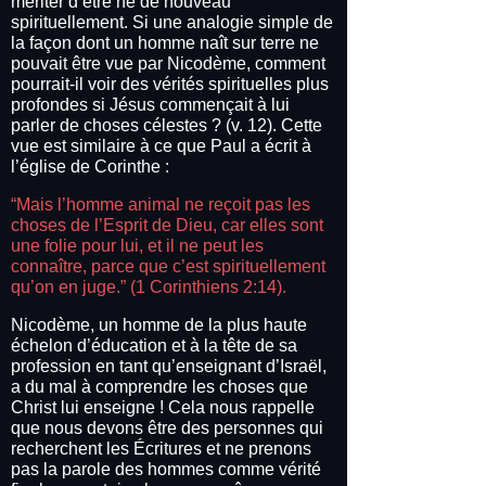
mériter d’être né de nouveau
spirituellement. Si une analogie simple de
la façon dont un homme naît sur terre ne
pouvait être vue par Nicodème, comment
pourrait-il voir des vérités spirituelles plus
profondes si Jésus commençait à lui
parler de choses célestes ? (v. 12). Cette
vue est similaire à ce que Paul a écrit à
l’église de Corinthe :
“Mais l’homme animal ne reçoit pas les
choses de l’Esprit de Dieu, car elles sont
une folie pour lui, et il ne peut les
connaître, parce que c’est spirituellement
qu’on en juge.” (1 Corinthiens 2:14).
Nicodème, un homme de la plus haute
échelon d’éducation et à la tête de sa
profession en tant qu’enseignant d’Israël,
a du mal à comprendre les choses que
Christ lui enseigne ! Cela nous rappelle
que nous devons être des personnes qui
recherchent les Écritures et ne prenons
pas la parole des hommes comme vérité