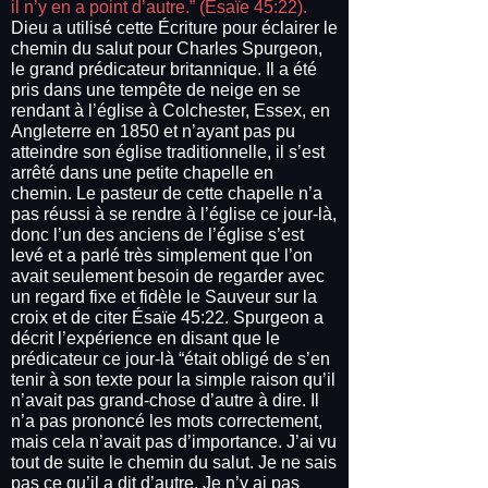
il n’y en a point d’autre.” (Ésaïe 45:22).
Dieu a utilisé cette Écriture pour éclairer le
chemin du salut pour Charles Spurgeon,
le grand prédicateur britannique. Il a été
pris dans une tempête de neige en se
rendant à l’église à Colchester, Essex, en
Angleterre en 1850 et n’ayant pas pu
atteindre son église traditionnelle, il s’est
arrêté dans une petite chapelle en
chemin. Le pasteur de cette chapelle n’a
pas réussi à se rendre à l’église ce jour-là,
donc l’un des anciens de l’église s’est
levé et a parlé très simplement que l’on
avait seulement besoin de regarder avec
un regard fixe et fidèle le Sauveur sur la
croix et de citer Ésaïe 45:22. Spurgeon a
décrit l’expérience en disant que le
prédicateur ce jour-là “était obligé de s’en
tenir à son texte pour la simple raison qu’il
n’avait pas grand-chose d’autre à dire. Il
n’a pas prononcé les mots correctement,
mais cela n’avait pas d’importance. J’ai vu
tout de suite le chemin du salut. Je ne sais
pas ce qu’il a dit d’autre. Je n’y ai pas