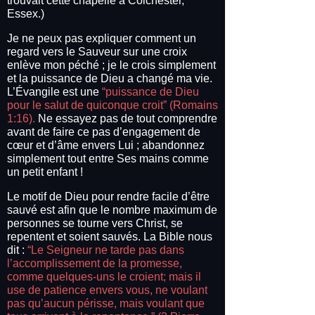
trouvait cette chapelle à Colchester,
Essex.)
Je ne peux pas expliquer comment un
regard vers le Sauveur sur une croix
enlève mon péché ; je le crois simplement
et la puissance de Dieu a changé ma vie.
L’Évangile est une
“puissance de Dieu
pour le salut de quiconque croit” (Romains
1:16).
Ne essayez pas de tout comprendre
avant de faire ce pas d’engagement de
cœur et d’âme envers Lui ; abandonnez
simplement tout entre Ses mains comme
un petit enfant !
Le motif de Dieu pour rendre facile d’être
sauvé est afin que le nombre maximum de
personnes se tourne vers Christ, se
repentent et soient sauvés. La Bible nous
dit :
“Le Seigneur ne tarde pas dans
l’accomplissement de la promesse,
comme quelques-uns le croient; mais il
use de patience envers vous, ne voulant
pas qu’aucun périsse, mais voulant que