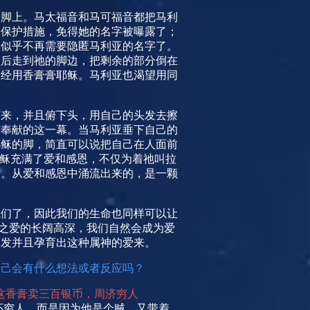
的脚上。马太福音和马可福音都把马利
种保护措施，免得她的名字被曝露了；
，似乎不再需要隐匿马利亚的名字了。
然后走到祂的脚边，把剩余的部分倒在
曾经用香膏膏耶稣。马利亚也渴望用同
下来，并且俯下头，用自己的头发去擦
洁奉献的这一幕。当马利亚垂下自己的
耶稣的脚，简直可以说把自己在人面前
稣充满了爱和感恩，不仅为着祂叫拉
中。从爱和感恩中涌流出来的，是一颗
我们了，因此我们的生命也同样可以让
之爱的长阔高深，我们自然会成为爱
激发并且孕育出这种属神的爱来。
自己会有什么想法或者反应吗？
这香膏卖三百银币，周济穷人
怀穷人，而是因为他是个贼，又带着