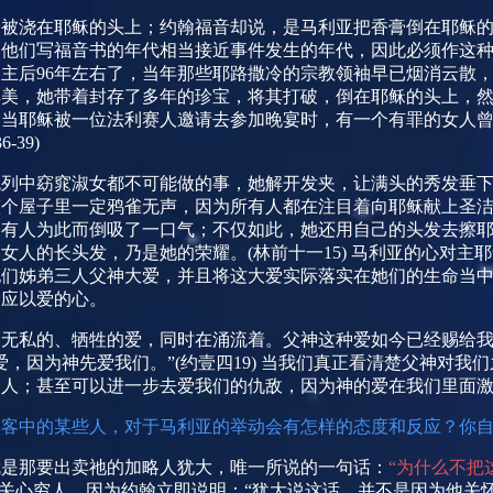
膏被浇在耶稣的头上；约翰福音却说，是马利亚把香膏倒在耶稣
为他们写福音书的年代相当接近事件发生的年代，因此必须作这
是主后
96
年左右了，当年那些耶路撒冷的宗教领袖早已烟消云散
其美，她带着封存了多年的珍宝，将其打破，倒在耶稣的头上，
，当耶稣被一位法利赛人邀请去参加晚宴时，有一个有罪的女人
36-39)
色列中窈窕淑女都不可能做的事，她解开发夹，让满头的秀发垂
整个屋子里一定鸦雀无声，因为所有人都在注目着向耶稣献上圣
，有人为此而倒吸了一口气；不仅如此，她还用自己的头发去擦
，女人的长头发，乃是她的荣耀。
(
林前十一
15)
马利亚的心对主耶
她们姊弟三人父神大爱，并且将这大爱实际落实在她们的生命当
回应以爱的心。
种无私的、牺牲的爱，同时在涌流着。父神这种爱如今已经赐给
爱，因为神先爱我们。”
(
约壹四
19)
当我们真正看清楚父神对我们
的人；甚至可以进一步去爱我们的仇敌，因为神的爱在我们里面
宾客中的某些人，对于马利亚的举动会有怎样的态度和反应？你
就是那要出卖祂的加略人犹大，唯一所说的一句话：
“为什么不把
关心穷人，因为约翰立即说明：“犹大说这话，并不是因为他关