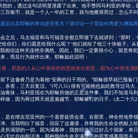
所想的，透过这句话明显泄露了出来。他不赞同马利亚的举动，
看三百银币，就是一个人一年的工资，就与他擦肩而过，怎么不
他最后出卖耶稣的举动是否有关？请讨论一个罪如何诱发人继续
会之后，马太福音和马可福音全都立即接下去就讲到：“那时，
交给你们，你们愿意给我什么呢？’他们就给了他三十块银子。
我相信这种关连绝非偶然。因此，我们一定要很小心，留意将犯
出来，而且行为就作出来。耶稣如此说明：
良善，邪恶的人从心中所存的邪恶就发出邪恶；因为心中所充满的
留下这香膏乃是为着祂“安葬的日子用的。”耶稣很早就已预备门
、杀害，三天后复活。”
(
可八
31)
很有可能祂也如此教导过马大
膏油膏抹，马利亚现在为耶稣所做的正是这件事。我们不知道马
这样做，因为再过两天就是逾越节、耶稣被钉的日子。
(
太二十六
2
。
候，是在维吉尼亚州的一个基督徒营会里。在那里，神全然地带
洁净。当我明白了福音，回应了这邀请，并将我的生命全然献上
心灵所渴望的一切。因为渴慕神，我曾经游历过好几个国家，单
的心无比自由和洁净；那种我的生命充满罪恶的罪责感离我而去