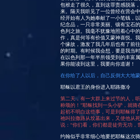
包袱走了很久，直到这罪责感脱落
来。隔天我听见了一位曾经在营会
经开始有人为她奉献了一小笔钱，
纪念品，一只非常美丽、镶有宝石
色列之旅。我毫不犹豫地照着心中
作，真是何等有价值又蒙神喜悦。
个缘故，激发了我几年后也有了前
的时期。有时候我会想，要是我当
在以色列那一年半所领受到的丰富属
果你能读到这里，我要向你道谢！
在
你给了人以后，自己反倒大大地
耶稣以君王的身份进入耶路撒冷
第二天，有一大群上来过节的人，听
称颂的！”耶稣找到一头小驴，就骑
起初不明白这些事，可是到耶稣得
祂叫拉撒路从坟墓出来，又使他从
说：“你们看，你们都是徒劳无功，
约翰似乎非常细心地要把耶稣这次骑