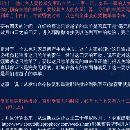
月初十，他们各人要按着父家取羊羔，一家一只。如果一家的人
。你们预备羊羔的时候，要按着各人的食量计算。你们的羊羔要
到本月十四日，在黄昏的时候，以色列全体会众要把羊羔宰杀。
要有四天的时间，详细检察这只逾越节的羔羊是否真正是“毫无
尼散月
14
日之前四天，进入耶路撒冷接受以色列百姓的检验；完
规定对于一个以色列家庭所产生的冲击。这户人家必须让这只逾
能必须负起喂养这只羔羊的责任，经过这四天的互动，说不定对
必须宰杀这只羔羊了，要以这只羔羊所流的血来保证他们得以免
检查以保证它是完美无暇的。耶稣在所有的方面都满足了这一要
实是我们逾越节的羔羊。
到这事，说：从发出命令恢复和重建耶路撒冷到弥赛亚
(
弥赛亚就
恢复和重建耶路撒冷，直到受膏君的时候，必有七个七又有六十
期。
(
但九
25)
究，并且计算出来，从波斯亚达薛西王二十年尼散月，下令重建
：
http://www.aboutbibleprophecy.com/weeks.htm)
耶稣骑着驴驹进入