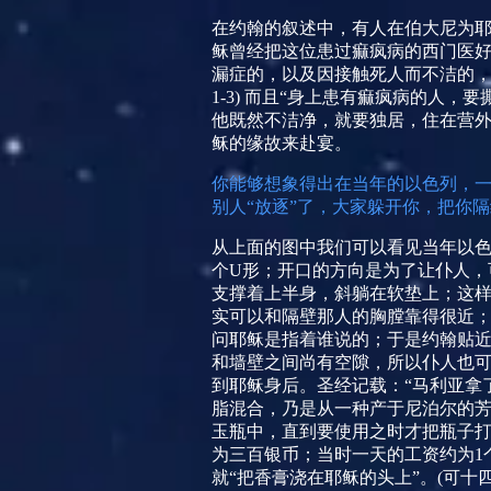
在约翰的叙述中，有人在伯大尼为
稣曾经把这位患过痲疯病的西门医好
漏症的，以及因接触死人而不洁的，
1-3)
而且“身上患有痲疯病的人，要
他既然不洁净，就要独居，住在营外
稣的缘故来赴宴。
你
能够想象得出在当年的以色列，
别人“放逐”了，大家躲开你，把你
从上面的图中我们可以看见当年以
个
U
形；开口的方向是为了让仆人，
支撑着上半身，斜躺在软垫上；这
实可以和隔壁那人的胸膛靠得很近；
问耶稣是指着谁说的；于是约翰贴近
和墙壁之间尚有空隙，所以仆人也
到耶稣身后。圣经记载：“马利亚拿
脂混合，乃是从一种产于尼泊尔的
玉瓶中，直到要使用之时才把瓶子
为三百银币；当时一天的工资约为
1
就“把香膏浇在耶稣的头上”。
(
可十