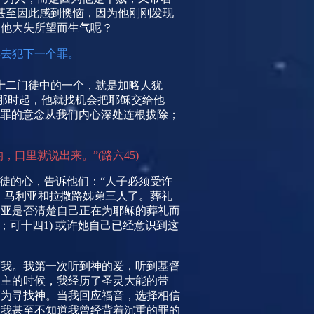
甚至因此感到懊恼，因为他刚刚发现
叫他大失所望而生气呢？
再去犯下一个罪。
十二门徒中的一个，就是加略人犹
从那时起，他就找机会把耶稣交给他
罪的意念从我们内心深处连根拔除；
，口里就说出来。”
(
路六
45)
徒的心，告诉他们：“人子必须受许
、马利亚和拉撒路姊弟三人了。葬礼
利亚是否清楚自己正在为耶稣的葬礼而
；可十四
1)
或许她自己已经意识到这
领我。我第一次听到神的爱，听到基督
给主的时候，我经历了圣灵大能的带
只为寻找神。当我回应福音，选择相信
。我甚至不知道我曾经背着沉重的罪的