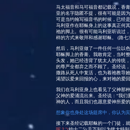
马太福音和马可福音都记载说，香
亚的名字隐匿不提，很有可能是因
可是当约翰写福音书的时候，已经
马利亚作在耶稣身上的这事真正何
祂的脚上。很有可能马利亚听说过
样的方式来敬拜和感谢耶稣。
(
路七
然后，马利亚做了一件任何一位以
耶稣脚上的香膏。我敢肯定，当时
头发，她已经违背了犹太人的传统
的尊严全都弃之而不顾了。圣经说
撒路从死人中复活，也为着祂教导
渴望以爱来回报的心，来对祂的爱
我们在马利亚身上也看见了父神那
父神的爱涌流出来。圣经说：“我们
神的人，而且我们也愿意爱神所爱
想
象你也身处这场筵席中，你认为
接下来圣经记载耶稣的一个门徒，
呢？”
(
约十二
5)
千万别以为犹大特别