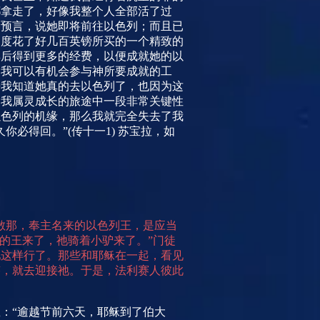
都拿走了，好像我整个人全部活了过
的预言，说她即将前往以色列；而且已
印度花了好几百英镑所买的一个精致的
卖后得到更多的经费，以便成就她的以
道我可以有机会参与神所要成就的工
来我知道她真的去以色列了，也因为这
是我属灵成长的旅途中一段非常关键性
以色列的机缘，那么我就完全失去了我
久你必得回。”
(
传十一
1)
苏宝拉，如
散那，奉主名来的以色列王，是应当
的王来了，祂骑着小驴来了。”门徒
祂这样行了。那些和耶稣在一起，看见
迹，就去迎接祂。于是，法利赛人彼此
：“逾越节前六天，耶稣到了伯大