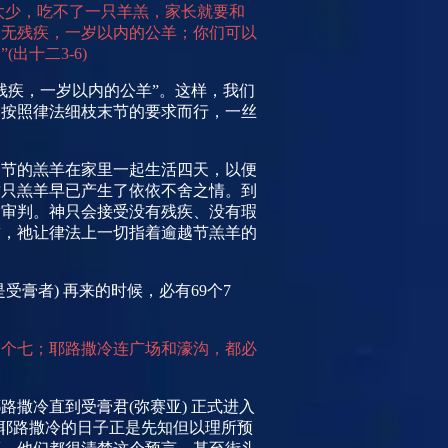
太少，吃不了一只羊羔，家长就要和
毫无残疾，一岁以内的公羊；你们可以
”
(
出十二
3-6)
残疾，一岁以内的公羊”。这样，我们
全按照律法细枝末节的要求而行，一丝
越节的羔羊在家里一起生活四天，以便
这只羔羊早已产生了依依不舍之情。到
除审判。神只会接受没有残疾、没有瑕
求，祂让律法上一切指着逾越节羔羊的
是受膏者
)
再来的时候，必有
69
个
7
二个七；耶路撒冷连广场和濠沟，都必
耶路撒冷直到受膏君
(
弥赛亚
)
正式进入
耶路撒冷的日子正是先知但以理所预