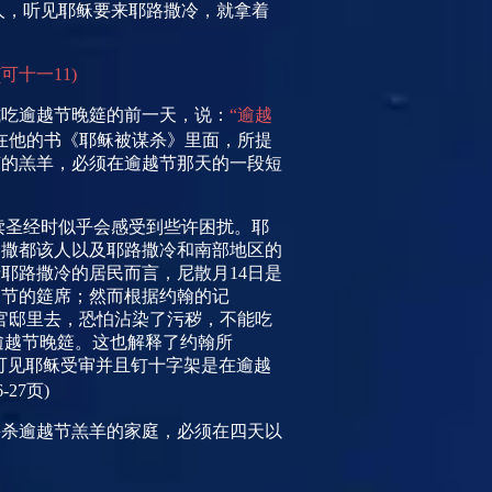
人，听见耶稣要来耶路撒冷，就拿着
(
可十一
11)
式吃逾越节晚筵的前一天，说：
“逾越
在他的书《耶稣被谋杀》里面，所提
节的羔羊，必须在逾越节那天的一段短
读圣经时似乎会感受到些许困扰。耶
，撒都该人以及耶路撒冷和南部地区的
于耶路撒冷的居民而言，尼散月
14
日是
越节的筵席；然而根据约翰的记
官邸里去，恐怕沾染了污秽，不能吃
逾越节晚筵。这也解释了约翰所
可见耶稣受审并且钉十字架是在逾越
6-27
页
)
宰杀逾越节羔羊的家庭，必须在四天以