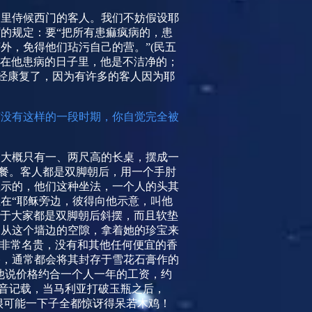
那里侍候西门的客人。我们不妨假设耶
的规定：要“把所有患痲疯病的，患
外，免得他们玷污自己的营。”
(
民五
’在他患病的日子里，他是不洁净的；
经康复了，因为有许多的客人因为耶
有没有这样的一段时期，你自觉完全被
条大概只有一、两尺高的长桌，摆成一
餐。客人都是双脚朝后，用一个手肘
显示的，他们这种坐法，一个人的头其
在“耶稣旁边，彼得向他示意，叫他
于大家都是双脚朝后斜摆，而且软垫
是从这个墙边的空隙，拿着她的珍宝来
膏非常名贵，没有和其他任何便宜的香
香，通常都会将其封存于雪花石膏作的
他说价格约合一个人一年的工资，约
福音记载，当马利亚打破玉瓶之后，
很可能一下子全都惊讶得呆若木鸡！