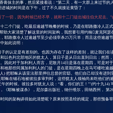
香膏抹主的事，然后紧接着说：“第二天，有一大群上来过节的
明进城的时间是在下午，过了不久就接近黄昏了：
看了一切，因为时候已经不早，就和十二门徒出城往伯大尼去。”
的十二个门徒，吃最后逾越节晚餐的时候，乃是在耶路撒冷人正
帮助大家清楚了解这里的时间架构，我想要引用约翰麦克阿瑟
代，耶路撒冷人过逾越节至少必须宰杀
25
万只羊；而且这些逾越
书中如此说明：
日子的认定是有差别的。也因为存在了这样的差别，就让我们在
利和以色列北部地区的犹太人，算日子是从日出直到日出；然而
落。因此对于加利利人而言，尼散月
14
日是落在星期四，可是对
稣和祂那些同属加利利人的门徒，是在星期四晚上在马可楼吃逾
人
)
把耶稣从该亚法那里押往总督的官邸。他们自己却没有进到
天耶稣在铺石地被彼拉多审判时，这些犹太人领袖尚未吃他们的
正午的时候。彼拉多对犹太人说：“看，你们的王！”’
(
约十九
14)
瑟，《耶稣被谋杀》，尼尔森出版社，纳什维尔，田纳西州， 第
2
个时间的架构讲得如此清楚呢？原来按照圣经的规定，那些预备