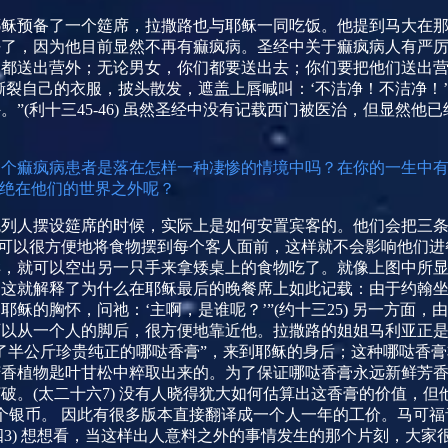
耶稣预备了一个筵席，拉撒路也与耶稣一同吃饭。他提到马大在
了，因为他目前显然不再有痲疯病。圣经中关于痲疯病人有严厉
都送出营外；无论男女，你们都要送出去；你们要把他们送出营
撕裂自己的衣服，披头散发，遮盖上唇喊叫：‘不洁净！不洁净！
。”
(
利十三
45-46)
虽然圣经中没有记载西门被医治，但显然他已
一个痲疯病患者是落在怎样一种凄惨的情境中吗？在你的一生中
隔绝在他们的世界之外呢？
色列人摆设筵席的时候，实际上是如何安置宾客的。他们会把三
可以很方便地将食物摆到每个客人面前，这样就不会影响他们进
样，就可以空出另一只手来拿矮桌上的食物吃了。就像上图中所
这就解释了为什么在耶稣最后的晚餐席上如此记载：由于约翰坐
耶稣的胸怀，问祂：‘主啊，是谁呢？’”
(
约十三
25)
另一方面，由
可以从一个人的脚后，很方便地靠近他。拉撒路的姐姐马利亚正
了半公斤珍贵纯正的哪哒香膏”，来到耶稣的身后；这种哪哒香
芳香植物匙叶甘松中粹取出来的。为了保证哪哒香膏永远新鲜芳
打破。
(
太二十六
7)
没有人晓得犹大如何估算出这香膏的价值，但
个银币。 因此有很多版本直接翻译成一个人一年的工价。马可
四
3)
想想看，当这样出人意料之外的事情发生的那个片刻，大家