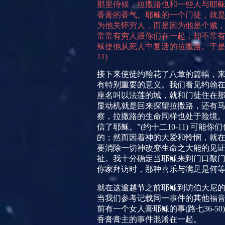
那里侍候，拉撒路也和一些人与耶
香膏的香气。耶稣的一个门徒，就是
为他关怀穷人，而是因为他是个贼，
常常有穷人跟你们在一起，却不常有
稣使他从死人中复活的拉撒路。于
11)
接下来使徒约翰花了八章的篇幅，
有特别重要的意义。我们看见约翰在
座名叫以法莲的城，就和门徒住在那
显动机就是回来探望拉撒路，还有
察，拉撒路的生命同样也处于险境。
信了耶稣。”
(
约十二
10-11)
可能你们
的；然而因着神的大爱和怜悯，就
要消除一切神改变生命之大能的见
祉。我十分确定当耶稣来到门口敲
你家拜访时，那种喜乐与满足是何
就在这逾越节之前耶稣到访伯大尼
当我们参考记载同一事件的其他福
前有一个女人膏耶稣的事
(
路七
36-50)
香膏膏主的事件混淆在一起。