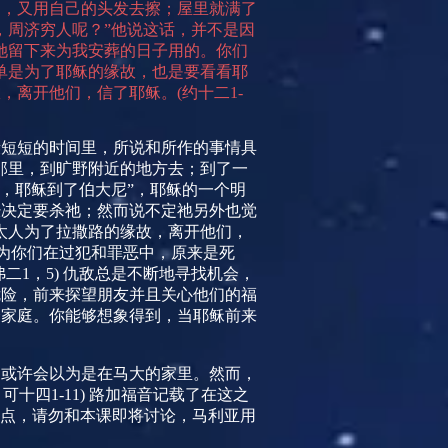
脚，又用自己的头发去擦；屋里就满了
，周济穷人呢？”他说这话，并不是因
她留下来为我安葬的日子用的。你们
单是为了耶稣的缘故，也是要看看耶
故，离开他们，信了耶稣。
(
约十二
1-
段短短的时间里，所说和所作的事情具
那里，到旷野附近的地方去；到了一
，耶稣到了伯大尼”，耶稣的一个明
经决定要杀祂；然而说不定祂另外也觉
太人为了拉撒路的缘故，离开他们，
为你们在过犯和罪恶中，原来是死
弗二
1
，
5)
仇敌总是不断地寻找机会，
危险，前来探望朋友并且关心他们的福
个家庭。你能够想象得到，当耶稣前来
们或许会以为是在马大的家里。然而，
；可十四
1-11)
路加福音记载了在这之
点，请勿和本课即将讨论，马利亚用