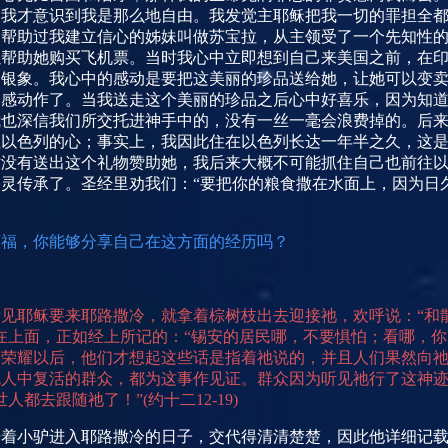
，我才意识到我是那么地自由。我发觉主耶稣把我一切的罪担全
中帮助过我建立信心的姊妹叫做苏宝拉，从主领受了一个先知性
以帮助她购买飞机票。当时我心中立即想到自己来美国之前，在
的银象。我心中的感动是要把这美丽的珍品送给她，让她可以变
的感动作了。当我送走这个美丽的珍品之后心中好喜乐，因为知
我也深信我们所交托进神手中的，没有一丝一毫会浪费掉的。后
往以色列的心；事实上，我因此住在以色列长达一年半之久，这
时没有送出这个礼物赞助她，我后来大概不可能抓住自己也前往
灵传承了。圣经里劝我们：“要把你的粮食撒在水面上，因为日
蒙福，你能够分享自己在这方面的经历吗？
见耶稣要来耶路撒冷，就拿着棕树枝出去迎接祂，欢呼说：“和
在上面，正如经上所记的：“锡安的居民哪，不要惧怕；看哪，你
了荣耀以后，他们才想起这些话是指着祂说的，并且人们果然向
死人中复活的群众，都为这事作见证。群众因为听见祂行了这神
世人都去跟随祂了！”
(
约十二
12-19)
着小驴进入耶路撒冷的日子，交代得清清楚楚，因此他详细记载