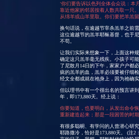
你们要告诉以色列全体会众说：本
“
靠近他家的邻居按着人数共取一只
从绵羊或山羊里取。你们要把羊羔留
换句话说，在逾越节宰杀羔羊之前需
这位逾越节的羔羊耶稣基督，也于
不苟。
让我们实际来想象一下，上面这种
确定这只羔羊毫无残疾。小孩子可
了尼散月
14
日的下午，家家户户都
疵的羔羊的血，羔羊必须要被仔细
经文全都成就在祂身上，因为祂确
但以理书中有一个很出名的预言讲
年，即
173,880
天。经上说：
你要知道，也要明白，从发出命令
重新建造起来；那是一段困苦的时
有很多聪明、有学问的人曾潜心研
耶路撒冷，恰好是
173,880
天。
(
注
2