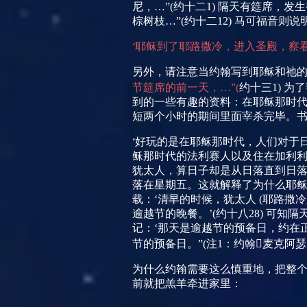
尼，…”
(
约十二
1)
隔天有筵席，发生
棕树枝…”
(
约十二
12)
马可福音则说
耶稣到了耶路撒冷，进入圣殿，察
“
另外，请注意当约翰写到耶稣和祂
节筵席的前一天，…”
(
约十三
1)
为了
到的一些有趣的资料：在耶稣那时
短两个小时的期间里面宰杀完毕。
好玩的是在耶稣那时代，人们对于
“
稣那时代的法利赛人以及住在加利
犹太人，算日子却是从日落直到日
落在星期五。这就解释了为什么耶
载：‘清早的时候，犹太人
(
耶路撒冷
逾越节的晚餐。’
(
约十八
28)
可知隔
记：‘那天是逾越节的预备日，约在
节的预备日。”
(
注
1
：约翰麦克阿
为什么约翰需要这么慎重地，把整
前就把羔羊牵进家里：