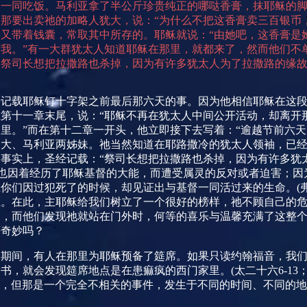
稣一同吃饭。马利亚拿了半公斤珍贵纯正的哪哒香膏，抹耶稣的
那要出卖祂的加略人犹大，说：“为什么不把这香膏卖三百银币
又带着钱囊，常取其中所存的。耶稣就说：“由她吧，这香膏是
我。”有一大群犹太人知道耶稣在那里，就都来了，然而他们不
是祭司长想把拉撒路也杀掉，因为有许多犹太人为了拉撒路的缘
来记载耶稣钉十字架之前最后那六天的事。因为他相信耶稣在这
第十一章末尾，说：“耶稣不再在犹太人中间公开活动，却离开
里。”而在第十二章一开头，他立即接下去写着：“逾越节前六天
马大、马利亚两姊妹。祂当然知道在耶路撒冷的犹太人领袖，已
事实上，圣经记载：“祭司长想把拉撒路也杀掉，因为有许多犹
也因着经历了耶稣基督的大能，而遭受属灵的反对或者迫害；因
在你们因过犯死了的时候，却见证出与基督一同活过来的生命。
(
证。在此，主耶稣给我们树立了一个很好的榜样，祂不顾自己的
门，而他们发现祂就站在门外时，何等的喜乐与温馨充满了这整
等奇妙吗？
的期间，有人在那里为耶稣预备了筵席。如果只读约翰福音，我
音书，就会发现筵席地点是在患痲疯的西门家里。
(
太二十六
6-13
，但那是一个完全不相关的事件，发生于不同的时间、不同的地