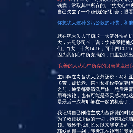
钱囊，常取其中所存的。”犹大心中
自己失去了一个赚钱的好机会；眼
你
想犹大这种贪污公款的习惯，和
就在犹大失去了赚取一大笔外快的机
大，去见祭司长，说：‘如果我把祂
们。”
(
太二十六
14-16
；可十四
10-11)
因为我们心中所充满的，口里就说
良善的人从心中所存的良善就发出
“
主耶稣在责备犹大之外还说：马利亚
多苦，被长老、祭司长和经学家弃绝
之前，通常都要清洗尸体，然后用
用膏抹祂，也有可能是圣灵感动她
是最后一次与耶稣在一起的机会了
我记得自己刚信主成为基督徒的时
为了救赎我所做的一切，祂将我洗
领。我终于找到长久以来我空虚的
耶稣的那一刻，我发现在祂面前我