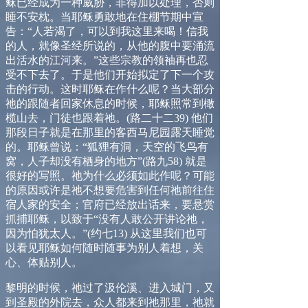
稣已经成为一种威胁，非得加以处理，否则
睡不安枕。当耶稣勇敢地在住棚节期中宣
告：“人若渴了，可以到我这里来喝！信我
的人，就像圣经所说的，从他的腹中要涌流
出活水的江河来。”这些宗教的领袖再也忍
受不下去了。于是他们开始拟定了下一个攻
击的行动。这时耶稣在作什么呢？当大部分
祂的跟随者回家休息的时候，耶稣照常到橄
榄山去，门徒也跟着祂。
(
路二十二
39)
他们
那段日子就是在那里的客西马尼园露天睡觉
的。耶稣曾说：“狐狸有洞，天空的飞鸟有
窝，人子却没有栖身的地方”
(
路九
58)
就是
很好的写照。祂为什么必须如此作呢？可能
的原因或许是祂不想要危害到任何祂前往住
宿人家的安全；官府已经放出话来，要悬赏
抓捕耶稣，以致于“没有人敢公开讲论祂，
因为怕犹太人。”
(
约七
13)
从这里我们也可
以看见耶稣如何随时随事为别人着想，关
心、体贴别人。
黎明的时候，祂过了汲伦溪、进入城门，又
到圣殿的外院去，众人都来到祂那里，祂就