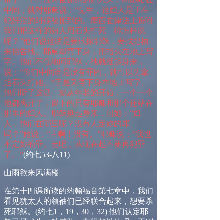
中间，就对耶稣说：“先生，这妇人是正在
犯奸淫的时候被抓到的。摩西在律法上吩咐
我们把这样的妇人用石头打死，祢怎样说
呢？”他们说这话是要试探耶稣，要找把柄
来控告祂。耶稣却弯下身，用指头在地上写
字。他们不住地问耶稣，祂就挺起身来，
说：“你们中间谁是没有罪的，就可以先拿
起石头打她。”于是又弯下身在地上写字。
他们听了这话，就从年老的开始，一个一个
地都离开了，留下的只有耶稣和那个还站在
那里的妇人。耶稣挺起身来，问她：“妇
人，他们在哪里呢？没有人定妳的罪
吗？”她说：“主啊！没有。”耶稣说：“我也
不定妳的罪。走吧，从现在起不要再犯罪
了。”
(
约七
53-
八
11)
山雨欲来风满楼
在第十四课所读的约翰福音第七章中，我们
看见犹太人的领袖们已经联合起来，想要杀
死耶稣。
(
约七
1
，
19
，
30
，
32)
他们认定耶