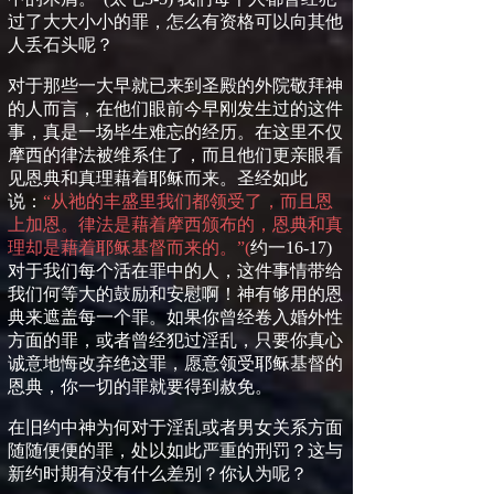
过了大大小小的罪，怎么有资格可以向其他
人丢石头呢？
对于那些一大早就已来到圣殿的外院敬拜神
的人而言，在他们眼前今早刚发生过的这件
事，真是一场毕生难忘的经历。在这里不仅
摩西的律法被维系住了，而且他们更亲眼看
见恩典和真理藉着耶稣而来。圣经如此
说：
“从祂的丰盛里我们都领受了，而且恩
上加恩。律法是藉着摩西颁布的，恩典和真
理却是藉着耶稣基督而来的。”
(
约一
16-17)
对于我们每个活在罪中的人，这件事情带给
我们何等大的鼓励和安慰啊！神有够用的恩
典来遮盖每一个罪。如果你曾经卷入婚外性
方面的罪，或者曾经犯过淫乱，只要你真心
诚意地悔改弃绝这罪，愿意领受耶稣基督的
恩典，你一切的罪就要得到赦免。
在
旧约中神为何对于淫乱或者男女关系方面
随随便便的罪，处以如此严重的刑罚？这与
新约时期有没有什么差别？你认为呢？