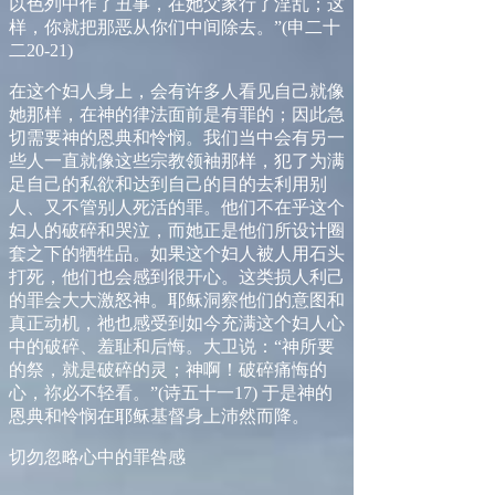
以色列中作了丑事，在她父家行了淫乱；这
样，你就把那恶从你们中间除去。”
(
申二十
二
20-21)
在这个妇人身上，会有许多人看见自己就像
她那样，在神的律法面前是有罪的；因此急
切需要神的恩典和怜悯。我们当中会有另一
些人一直就像这些宗教领袖那样，犯了为满
足自己的私欲和达到自己的目的去利用别
人、又不管别人死活的罪。他们不在乎这个
妇人的破碎和哭泣，而她正是他们所设计圈
套之下的牺牲品。如果这个妇人被人用石头
打死，他们也会感到很开心。这类损人利己
的罪会大大激怒神。耶稣洞察他们的意图和
真正动机，祂也感受到如今充满这个妇人心
中的破碎、羞耻和后悔。大卫说：“神所要
的祭，就是破碎的灵；神啊！破碎痛悔的
心，祢必不轻看。”
(
诗五十一
17)
于是神的
恩典和怜悯在耶稣基督身上沛然而降。
切勿忽略心中的罪咎感