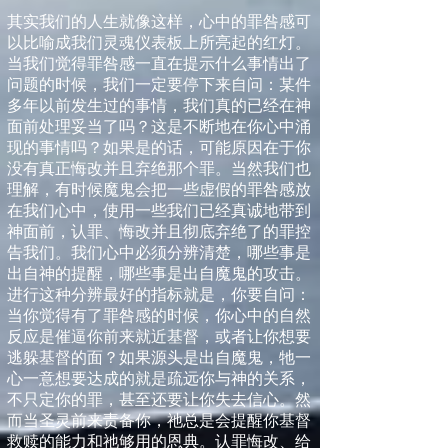
其实我们的人生就像这样，心中的罪咎感可
以比喻成我们灵魂仪表板上所亮起的红灯。
当我们觉得罪咎感一直在提示什么事情出了
问题的时候，我们一定要停下来自问：某件
多年以前发生过的事情，我们真的已经在神
面前处理妥当了吗？这是不断地在你心中涌
现的事情吗？如果是的话，可能原因在于你
没有真正悔改并且弃绝那个罪。当然我们也
理解，有时候魔鬼会把一些虚假的罪咎感放
在我们心中，使用一些我们已经真诚地带到
神面前，认罪、悔改并且彻底弃绝了的罪控
告我们。我们心中必须分辨清楚，哪些事是
出自神的提醒，哪些事是出自魔鬼的攻击。
进行这种分辨最好的指标就是，你要自问：
当你觉得有了罪咎感的时候，你心中的自然
反应是催逼你前来就近基督，或者让你想要
逃躲基督的面？如果源头是出自魔鬼，牠一
心一意想要达成的就是疏远你与神的关系，
不只定你的罪，甚至还要让你失去信心。然
而当圣灵前来责备你，祂总是会提醒你基督
救赎的能力和祂够用的恩典。认罪悔改、给