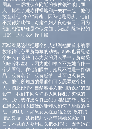
圈套，一群埋伏在附近的宗教领袖破门而
入，抓住了她赤裸裸地和奸夫在一起。他们
故意让他“夺命”而逃，因为他是同伙。他们
不觉得如此作，对这个妇人良心有亏，因为
他们相信耶稣是个假先知，为达到除掉祂的
目的，大可以不择手段。
耶稣看见这些把那个妇人抓到祂面前来的宗
教领袖们心里所隐藏的动机。耶稣也看见这
个妇人在这些自以为义的男人手中，所遭受
的破碎和羞耻，因为他们根本不把她当作一
个人看待。在他们眼中，她只不过是一件物
品，没有名字、没有感情、甚至也没有灵
魂。他们所知道的是他们可以愚弄这个妇
人，诱惑她情不自禁地落入他们所设好的圈
套中。我们中间有许多人同样犯了类似的
罪。我们或许没有真正犯了淫乱的罪，然而
在男女之间太随便的罪却又如何？摩西的律
法中就明讲：如果女人在新婚之夜“没有贞
洁的凭据，就要把那少女带到她父家的门
口，本城的人要用石头把她打死，因为她在