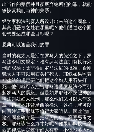
出当作的赔偿并且彻底弃绝所犯的罪，就能
够恢复我们与神的关系。
经
学家和法利赛人所设计出来的这个圈套，
其高明恶毒之处在哪里呢？他们透过这个圈
套想要达成哪些目标呢？
恩典可以遮盖我们的罪
当时的犹太人是活在罗马人的统治之下，罗
马法令明文规定：唯有罗马法庭拥有执行死
刑的权柄；除非得到罗马法庭的批准，否则
犹太人不可以用石头打死人。耶稣如果照着
神律法的规定要他们把这个妇人用石头打
死，他们就可以控告耶稣违背罗马法令而引
起罗马人的震怒。但是如果耶稣不按照神的
律法判处妇人死刑，那么他们又可以大作文
章，指控祂违背摩西的律法；这样，就可以
向百姓证明耶稣不值得大家听从。因此他们
这个圈套确实是一把双刃的剑，高明恶毒之
极。耶稣该怎么办才好呢？如果耶稣按照摩
西的律法认定这个妇人有罪，不仅祂落入他