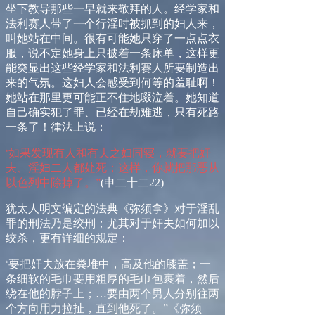
坐下教导那些一早就来敬拜的人。经学家和
法利赛人带了一个行淫时被抓到的妇人来，
叫她站在中间。很有可能她只穿了一点点衣
服，说不定她身上只披着一条床单，这样更
能突显出这些经学家和法利赛人所要制造出
来的气氛。这妇人会感受到何等的羞耻啊！
她站在那里更可能正不住地啜泣着。她知道
自己确实犯了罪、已经在劫难逃，只有死路
一条了！律法上说：
如果发现有人和有夫之妇同寝，就要把奸
“
夫、淫妇二人都处死；这样，你就把那恶从
以色列中除掉了。”
(
申二十二
22)
犹太人明文编定的法典《弥须拿》对于淫乱
罪的刑法乃是绞刑；尤其对于奸夫如何加以
绞杀，更有详细的规定：
要把奸夫放在粪堆中，高及他的膝盖；一
“
条细软的毛巾要用粗厚的毛巾包裹着，然后
绕在他的脖子上；…要由两个男人分别往两
个方向用力拉扯，直到他死了。”《弥须