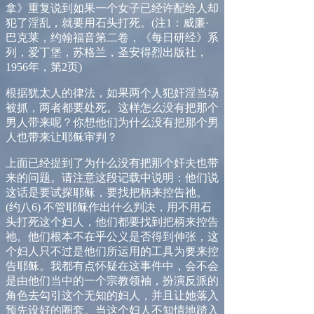
拿》重复说到如果一个女子已经许配给人却
犯了淫乱，就要用石头打死。
(
注
1
：威廉
·
巴克莱，约翰福音第二卷，《每日研经》系
列，爱丁堡，苏格兰，圣安得烈出版社，
1956
年，第
2
页
)
根
据犹太人的律法，如果两个人犯奸淫当场
被抓，两者都要处死。这样怎么没有把那个
男人带来呢？你想他们为什么没有把那个男
人也带来让耶稣审判？
上面已经提到了为什么没有把那个奸夫也带
来的问题。请注意这段记载中说明：他们说
这话是要试探耶稣，要找把柄来控告祂。
(
约八
6)
不管耶稣作出什么判决，用不用石
头打死这个妇人，他们都要找到把柄来控告
祂。他们根本不在乎公义是否得到伸张，这
个妇人只不过是他们所运用的工具为要来控
告耶稣。我都有点怀疑在这事件中，会不会
是由他们当中的一个宗教领袖，扮演反派的
角色去勾引这个无知的妇人，并且让她落入
预先设好的圈套。当这个妇人不知情地踏入