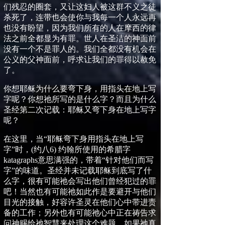
们残忍的圈套，又让这妇人被这群不义之徒
杀死了，连带也会使你与我每一个人永远再
也没有盼望，因为我们所有的人在摩西的律
法之前全都显为有罪。世人在圣洁的神面前
没有一个不是罪人的。我们全都没有机会在
公义的父神面前，呼求让我们的罪得以赦免
了。
你想耶稣为什么要弯下身，用指头在地上写
字呢？你想祂所写的是什么字？而且为什么
圣经第二次记载：耶稣又弯下身在地上写字
呢？
在这里，当“耶稣弯下身用指头在地上写
字”时，
(
约八
6)
约翰所使用的希腊字
katagraphs
意思满强的，带着“针对他们而写
字”的味道。圣经并未记载耶稣到底写了什
么字，很有可能祂会写出他们曾经犯过的罪
吧！当然也有可能祂如此作是要避开与他们
目光的接触，好容许圣灵在他们心中带进责
备的工作；另外也有可能祂心中正在祷告求
问神赐给祂智慧来处理这个难题。如果祂真