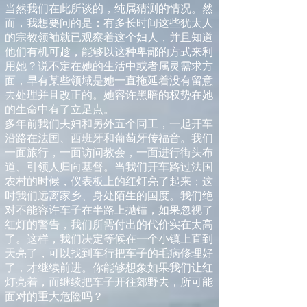
当然我们在此所谈的，纯属猜测的情况。然
而，我想要问的是：有多长时间这些犹太人
的宗教领袖就已观察着这个妇人，并且知道
他们有机可趁，能够以这种卑鄙的方式来利
用她？说不定在她的生活中或者属灵需求方
面，早有某些领域是她一直拖延着没有留意
去处理并且改正的。她容许黑暗的权势在她
的生命中有了立足点。
多年前我们夫妇和另外五个同工，一起开车
沿路在法国、西班牙和葡萄牙传福音。我们
一面旅行，一面访问教会，一面进行街头布
道、引领人归向基督。当我们开车路过法国
农村的时候，仪表板上的红灯亮了起来；这
时我们远离家乡、身处陌生的国度。我们绝
对不能容许车子在半路上抛锚，如果忽视了
红灯的警告，我们所需付出的代价实在太高
了。这样，我们决定等候在一个小镇上直到
天亮了，可以找到车行把车子的毛病修理好
了，才继续前进。你能够想象如果我们让红
灯亮着，而继续把车子开往郊野去，所可能
面对的重大危险吗？