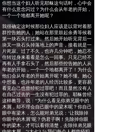
你
想当这个妇人听见耶稣这句话时，心中会
有什么意念闪过？为什么会从年老的开始，
一个一个地都离开她呢？
我很确定这时候那位妇人应该是以背对着那
群控告她的人；她站在那里鼓起余勇等候着
第一块石头打过来。然后她开始听见背后一
块又一块石头掉落地上的声音，接着就是一
片死寂。过了不久，也许几分钟吧，她忍不
住转过身来看看是怎么一回事。只见已经不
再有人手拿石头了，然后那些控告她的人从
年老的开始，一个一个地都离开了！为什么
他们会从年老的开始离开呢？她不懂。她心
中想着，也许年老的人经历比较多，更容易
看见自己也曾经犯过罪吧！而且显然没有人
在自己过去的一生没有犯过罪的。耶稣曾经
这样教导，说：“为什么看见你弟兄眼中的
木屑，却不理会自己眼中的梁木呢？你自己
眼中有梁木，怎么能对弟兄说：‘让我除掉
你眼中的木屑’呢？伪君子啊！先除掉你眼
中的梁木，才可以看得清楚，去除掉弟兄眼
中的木屑。”
(
太七
3-5)
我们每个人都曾经犯