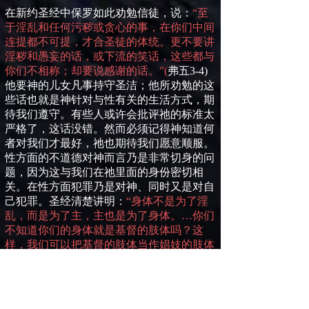
在新约圣经中保罗如此劝勉信徒，说：
“至
于淫乱和任何污秽或贪心的事，在你们中间
连提都不可提，才合圣徒的体统。更不要讲
淫秽和愚妄的话，或下流的笑话，这些都与
你们不相称；却要说感谢的话。”
(
弗五
3-4)
他要神的儿女凡事持守圣洁；他所劝勉的这
些话也就是神针对与性有关的生活方式，期
待我们遵守。有些人或许会批评祂的标准太
严格了，这话没错。然而必须记得神知道何
者对我们才最好，祂也期待我们愿意顺服。
性方面的不道德对神而言乃是非常切身的问
题，因为这与我们在祂里面的身
份
密切相
关。在性方面犯罪乃是对神、同时又是对自
己犯罪。圣经清楚讲明：
“身体不是为了淫
乱，而是为了主，主也是为了身体。…你们
不知道你们的身体就是基督的肢体吗？这
样，我们可以把基督的肢体当作娼妓的肢体
吗？当然不可以！”
(
林前六
13
，
15)
因此，
任何不圣洁的行为都违反了我们身体的本
性。