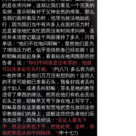
的是在求问神，这就让我们看见一个完美的
实例，显示耶稣对于父神全然的倚靠。那么
当我们面对着压力时，也理当效法祂如此
行；因为我们当中有许多人在面对压力时，
总是紧张地忙东忙西而没有时间求问神。圣
经并未清楚记载这个局面僵持了多久，只简
单说：“他们不住地问耶稣”，显然他们是为
了增强压力吧，似乎觉得胜卷已经在握！这
时耶稣就挺起身来，看着站在祂周围那些控
告者，说：
“你们中间谁是没有罪的，他就
可以先拿起石头打她。”
(
约八
7)
多么有力的
一枚炸弹！是他们万万没有想到的！这些人
的手里可能都已拿着石头，预备好或者丢向
这个妇人，或者丢向耶稣：罪名是祂的教导
违背了摩西的律法。然而在他们有机会丢出
石头之前，耶稣早又弯下身在地上写字了。
耶稣基督在这里极有智慧地把责任放回这些
宗教领袖们的身上，提醒这些控告者他们应
当先出手，因为圣经说：
“见证人要先下
手，然后众民也下手，把他处死。这样，你
就把那恶从你中间除掉。”
(
申十七
7)