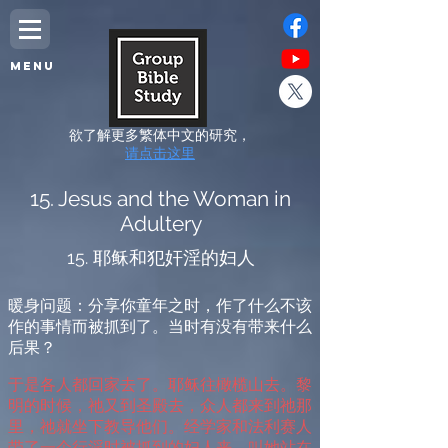
MENU
欲了解更多繁体中文的研究，
请点击这里
15. Jesus and the Woman in
Adultery
15. 耶稣和犯奸淫的妇人
暖
身问题：分享你童年之时，作了什么不该
作的事情而被抓到了。当时有没有带来什么
后果？
于是各人都回家去了。耶稣往橄榄山去。黎
明的时候，祂又到圣殿去，众人都来到祂那
里，祂就坐下教导他们。经学家和法利赛人
带了一个行淫时被抓到的妇人来，叫她站在