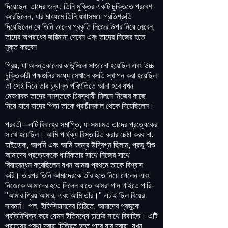
দিয়েছেন৷ তাদের জন্য, তিনি মুক্তির একটি চুক্তিতে প্রবেশ
করেছিলেন, যার মাধ্যমে তিনি যথাসময়ে প্রতিশ্রুতি
দিয়েছিলেন যে তিনি তাদের প্রকৃতি নিজের উপর নিয়ে নেবেন,
তাদের অপরাধের জরিমানা দেবেন এবং তাদের নিজের হতে
মুক্ত করবেন
প্রিয়, যা অনন্তকালের কাউন্সিলে সাজানো হয়েছিল এবং উচ্চ
চুক্তিকারী পক্ষগুলির মধ্যে সেখানে বসতি স্থাপন করা হয়েছিল
তা সেই দিনে তার চূড়ান্ত পরিণতিতে আনা হবে যখন
মেষশাবক তাদের সমস্তকে চিরস্থায়ী মিলনে নিজের কাছে
নিয়ে যাবে যাদের পিতা তাকে প্রাচীনকাল থেকে দিয়েছিলেন।
পরবর্তী
এটি বিবাহের সমাপ্তি, যা সময়মত তাদের প্রত্যেকের
—
সাথে হয়েছিল। আমি পার্থক্য বিস্তারিত করার চেষ্টা করব না.
যাইহোক, আপনি এবং আমি যতদূর উদ্বিগ্ন ছিলাম, প্রভু যীশু
আমাদের প্রত্যেককে ধার্মিকতার সাথে নিজের সাথে
বিবাহবন্ধন করেছিলেন যখন আমরা প্রথমে তাকে বিশ্বাস
করি। তারপর তিনি আমাদেরকে তাঁর হতে নিয়ে গেলেন এবং
নিজেকে আমাদের হতে দিলেন যাতে আমরা গান গাইতে পারি-
"আমার প্রিয় আমার, এবং আমি তাঁর।" এটাই ছিল বিয়ের
সারমর্ম। পল, ইফিসিয়ানদের চিঠিতে, আমাদের প্রভুকে
প্রতিনিধিত্ব করে যেমন ইতিমধ্যে চার্চের সাথে বিবাহিত। এটি
প্রাচ্যের প্রথা দ্বারা চিত্রিত হতে পারে যার দ্বারা, যখন