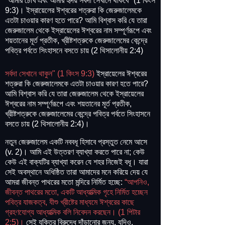
"আমার চোখ এবং আমার হৃদয় সর্বদা সেখানে থাকবে" (1 কিংস
9:3)। ইস্রায়েলের ঈশ্বরের শত্রুরা কি জেরুজালেমকে
এতটা চাওয়ার কারণ হতে পারে? আমি বিশ্বাস করি যে তারা
জেরুজালেম থেকে ইস্রায়েলের ঈশ্বরের নাম সম্পূর্ণরূপে এবং
শয়তানের মূর্ত প্রতীক, খ্রীষ্টশত্রুকে জেরুজালেমের কেন্দ্রে
পবিত্র পর্বতে সিংহাসনে বসতে চায় (2 থিসালোনীয় 2:4)
সর্বদা সেখানে থাকুন" (1 কিংস 9:3)
ইস্রায়েলের ঈশ্বরের
শত্রুরা কি জেরুজালেমকে এতটা চাওয়ার কারণ হতে পারে?
আমি বিশ্বাস করি যে তারা জেরুজালেম থেকে ইস্রায়েলের
ঈশ্বরের নাম সম্পূর্ণরূপে এবং শয়তানের মূর্ত প্রতীক,
খ্রীষ্টশত্রুকে জেরুজালেমের কেন্দ্রে পবিত্র পর্বতে সিংহাসনে
বসতে চায় (2 থিসালোনীয় 2:4)।
নতুন জেরুজালেম একটি নববধূ হিসাবে প্রস্তুত নেমে আসে
(v. 2)। আমি এই উত্তরণ ব্যাখ্যা করতে পারে না; কেউ
কেউ এই বাক্যটির ব্যাখ্যা করেন যে শহর নিজেই বধূ। যারা
সেই অবস্থানে অধিষ্ঠিত তারা আমাদের মনে করিয়ে দেয় যে
আমরা জীবন্ত পাথরের মতো মন্দিরে নির্মিত হচ্ছে:
“আপনিও,
জীবন্ত পাথরের মতো, একটি আধ্যাত্মিক গৃহে নির্মিত হচ্ছেন
পবিত্র যাজকত্ব, যীশু খ্রীষ্টের মাধ্যমে ঈশ্বরের কাছে
গ্রহণযোগ্য আধ্যাত্মিক বলি নিবেদন করছেন। (1 পিটার
2:5)।
সেই যুক্তির বিরুদ্ধে দাঁড়ানোর জন্য, যদিও,