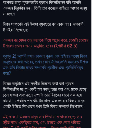
আপনার জন্য ক্যালভারির ক্রুশে কিনেছিলেন যদি আপনি
একজন খ্রিস্টান হন। তিনি তার কনেকে বাড়িতে আসার জন্য
ডাকছেন
বিবাহ সম্পর্কের এই উপমা ব্যবহারে পল একা নন। ভাববাদী
ইশাইয়া লিখেছেন:
একজন বর যেমন তার কনেকে নিয়ে আনন্দ করে, তেমনি তোমার
ঈশ্বরও তোমার জন্য আনন্দিত হবেন (ইশাইয়া 62:5)
প্রশ্ন 2) আপনি যখন একজন পুরুষ এবং মহিলার মধ্যে বিবাহ
অনুষ্ঠানের কথা ভাবেন, তখন কোন ঐতিহ্যগুলি সম্ভবত ঈশ্বর
এবং তাঁর গির্জার মধ্যে সম্পর্কের প্রতীক এবং প্রতিনিধিত্ব
করে?
বিয়ের অনুষ্ঠানে এই স্বর্গীয় মিলনের কথা বলা প্রথম
জিনিসগুলির মধ্যে একটি হল নববধূ তার বাবা এবং মাকে ছেড়ে
চলে যাওয়া এবং নতুন দম্পতি তার বিবাহের সাথে এক হয়ে
যাওয়া। প্রেরিত পল খ্রীষ্টের সাথে এক হওয়ার বিষয়ে অন্য
একটি চিঠিতে লিখেছেন যখন তিনি বিবাহ সম্পর্কে লিখেছেন:
এই কারণে, একজন মানুষ তার পিতা ও মাতাকে ছেড়ে তার
স্ত্রীর সাথে একত্রিত হবে, এবং উভয়ে এক দেহে পরিণত