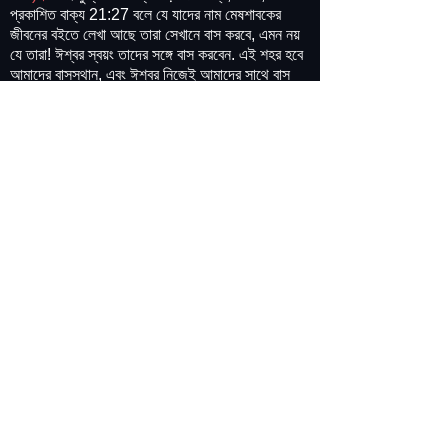
প্রকাশিত বাক্য 21:27 বলে যে যাদের নাম মেষশাবকের
জীবনের বইতে লেখা আছে তারা সেখানে বাস করবে, এমন নয়
যে তারা! ঈশ্বর স্বয়ং তাদের সঙ্গে বাস করবেন. এই শহর হবে
আমাদের বাসস্থান, এবং ঈশ্বর নিজেই আমাদের সাথে বাস
করবেন। আসুন পড়ি জন কি লিখেন প্রকাশের বইতে:
এসো, আমি তোমাকে মেষশাবকের স্ত্রীকে দেখাব৷
10আর
”
তিনি আমাকে আত্মায় নিয়ে একটি বড় ও উঁচু পাহাড়ে নিয়ে
গেলেন এবং আমাকে ঈশ্বরের কাছ থেকে স্বর্গ থেকে নেমে
আসা পবিত্র শহর জেরুজালেম দেখালেন৷ ঈশ্বরের মহিমা সহ,
এবং এর তেজ ছিল একটি অতি মূল্যবান রত্ন, যাসপারের
মতো, স্ফটিকের মতো স্বচ্ছ৷ ইস্রায়েলের বারোটি গোত্রের
নাম: 13পূর্ব দিকে তিনটি দরজা, উত্তরে তিনটি, দক্ষিণে তিনটি
এবং পশ্চিমে তিনটি দরজা ছিল৷ মেষশাবকের প্রেরিতরা। 15
যে ফেরেশতা আমার সঙ্গে কথা বলছিলেন, তার কাছে শহর, তার
দরজা এবং দেয়াল মাপার জন্য সোনার একটি মাপার রড ছিল।
রড দেখে তা 12,000 স্টেডিয়ার দৈর্ঘ্য এবং প্রশস্ত ও
লম্বার মতো দেখতে পেল৷ মানুষের পরিমাপ অনুসারে 144 হাত
পুরু ছিল, যা দেবদূত ব্যবহার করছিলেন। 18প্রাচীরটি
জ্যাস্পার দিয়ে তৈরি, এবং খাঁটি সোনার শহর, কাঁচের মতো
খাঁটি। 19শহরের দেয়ালের ভিত্তিগুলো সব রকমের মূল্যবান
পাথর দিয়ে সাজানো ছিল। প্রথম ভিত্তি ছিল জ্যাস্পার,