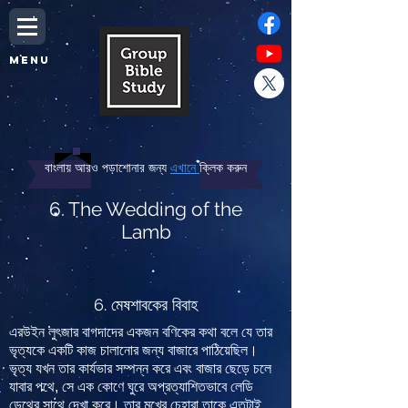
MENU
বাংলায় আরও পড়াশোনার জন্য
এখানে
ক্লিক করুন
6. The Wedding of the
Lamb
6. মেষশাবকের বিবাহ
এরউইন লুৎজার বাগদাদের একজন বণিকের কথা বলে যে তার
ভৃত্যকে একটি কাজ চালানোর জন্য বাজারে পাঠিয়েছিল।
ভৃত্য যখন তার কার্যভার সম্পন্ন করে এবং বাজার ছেড়ে চলে
যাবার পথে, সে এক কোণে ঘুরে অপ্রত্যাশিতভাবে লেডি
ডেথের সাথে দেখা করে। তার মুখের চেহারা তাকে এতটাই