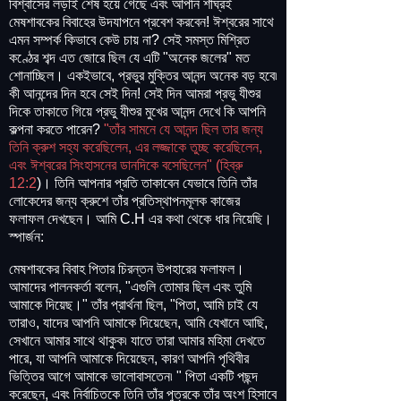
বিশ্বাসের লড়াই শেষ হয়ে গেছে এবং আপনি শীঘ্রই
মেষশাবকের বিবাহের উদযাপনে প্রবেশ করবেন! ঈশ্বরের সাথে
এমন সম্পর্ক কিভাবে কেউ চায় না? সেই সমস্ত মিশ্রিত
কণ্ঠের শব্দ এত জোরে ছিল যে এটি "অনেক জলের" মত
শোনাচ্ছিল। একইভাবে, প্রভুর মুক্তির আনন্দ অনেক বড় হবে৷
কী আনন্দের দিন হবে সেই দিন! সেই দিন আমরা প্রভু যীশুর
দিকে তাকাতে গিয়ে প্রভু যীশুর মুখের আনন্দ দেখে কি আপনি
কল্পনা করতে পারেন?
"তাঁর সামনে যে আনন্দ ছিল তার জন্য
তিনি ক্রুশ সহ্য করেছিলেন, এর লজ্জাকে তুচ্ছ করেছিলেন,
এবং ঈশ্বরের সিংহাসনের ডানদিকে বসেছিলেন" (হিব্রু
12:2
)। তিনি আপনার প্রতি তাকাবেন যেভাবে তিনি তাঁর
লোকেদের জন্য ক্রুশে তাঁর প্রতিস্থাপনমূলক কাজের
ফলাফল দেখছেন। আমি C.H এর কথা থেকে ধার নিয়েছি।
স্পার্জন:
মেষশাবকের বিবাহ পিতার চিরন্তন উপহারের ফলাফল।
আমাদের পালনকর্তা বলেন, "এগুলি তোমার ছিল এবং তুমি
আমাকে দিয়েছ।" তাঁর প্রার্থনা ছিল, "পিতা, আমি চাই যে
তারাও, যাদের আপনি আমাকে দিয়েছেন, আমি যেখানে আছি,
সেখানে আমার সাথে থাকুক৷ যাতে তারা আমার মহিমা দেখতে
পারে, যা আপনি আমাকে দিয়েছেন, কারণ আপনি পৃথিবীর
ভিত্তির আগে আমাকে ভালোবাসতেন৷ " পিতা একটি পছন্দ
করেছেন, এবং নির্বাচিতকে তিনি তাঁর পুত্রকে তাঁর অংশ হিসাবে