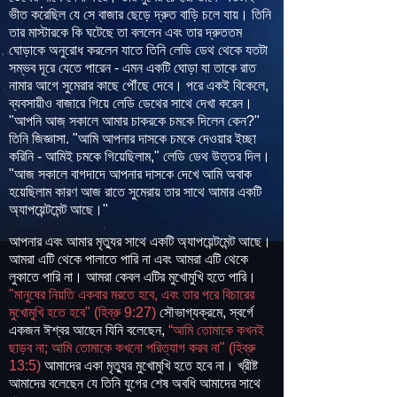
ভীত করেছিল যে সে বাজার ছেড়ে দ্রুত বাড়ি চলে যায়। তিনি
তার মাস্টারকে কি ঘটেছে তা বললেন এবং তার দ্রুততম
ঘোড়াকে অনুরোধ করলেন যাতে তিনি লেডি ডেথ থেকে যতটা
সম্ভব দূরে যেতে পারেন - এমন একটি ঘোড়া যা তাকে রাত
নামার আগে সুমেরার কাছে পৌঁছে দেবে। পরে একই বিকেলে,
ব্যবসায়ীও বাজারে গিয়ে লেডি ডেথের সাথে দেখা করেন।
"আপনি আজ সকালে আমার চাকরকে চমকে দিলেন কেন?"
তিনি জিজ্ঞাসা. "আমি আপনার দাসকে চমকে দেওয়ার ইচ্ছা
করিনি - আমিই চমকে গিয়েছিলাম," লেডি ডেথ উত্তর দিল।
"আজ সকালে বাগদাদে আপনার দাসকে দেখে আমি অবাক
হয়েছিলাম কারণ আজ রাতে সুমেরায় তার সাথে আমার একটি
অ্যাপয়েন্টমেন্ট আছে।"
আপনার এবং আমার মৃত্যুর সাথে একটি অ্যাপয়েন্টমেন্ট আছে।
আমরা এটি থেকে পালাতে পারি না এবং আমরা এটি থেকে
লুকাতে পারি না। আমরা কেবল এটির মুখোমুখি হতে পারি।
"মানুষের নিয়তি একবার মরতে হবে, এবং তার পরে বিচারের
মুখোমুখি হতে হবে" (হিব্রু 9:27)
সৌভাগ্যক্রমে, স্বর্গে
একজন ঈশ্বর আছেন যিনি বলেছেন,
“আমি তোমাকে কখনই
ছাড়ব না; আমি তোমাকে কখনো পরিত্যাগ করব না" (হিব্রু
13:5)
আমাদের একা মৃত্যুর মুখোমুখি হতে হবে না। খ্রীষ্ট
আমাদের বলেছেন যে তিনি যুগের শেষ অবধি আমাদের সাথে