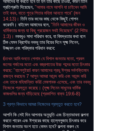
আমাদের যা করতে হবে তা হল তাঁর কাছে চাওয়া, কারণ তিনি
প্রতিশ্রুতি দিয়েছেন,
"আমার নামে আপনি যা চাইবেন আমি
তাই করব, যাতে পুত্র পিতার মহিমা আনতে পারে" (জন
14:13)।
তিনি তার কনের কাছ থেকে কিছুই গোপন
করেননি। বাইবেল আমাদের বলে,
"তিনি আমাদের জীবন ও
ধার্মিকতার জন্য যা কিছু প্রয়োজন সবই দিয়েছেন" (2 পিটার
1:3)।
নববধূও সাদা পরিধান করে, যা বিশুদ্ধতার কথা বলে
ঠিক যেমন খ্রিস্টের নববধূ তার বিয়ের দিনে সূক্ষ্ম লিনেন,
উজ্জ্বল এবং পরিষ্কার পরিধান করবে:
6তখন আমি শুনতে পেলাম যে বিশাল জনতার মতো, প্রবল
জলের গর্জনের মতো এবং বজ্রপাতের উচ্চ শব্দের মতো চিৎকার
করছে: "হালেলুইয়া! কারণ আমাদের প্রভু ঈশ্বর সর্বশক্তিমান
রাজত্ব করছেন৷ 7 আসুন আমরা আনন্দ করি এবং আনন্দ করি
এবং তাকে মহিমান্বিত করি! মেষশাবক এসেছে, এবং তার নববধূ
নিজেকে প্রস্তুত করেছে। (সূক্ষ্ম লিনেন সাধুদের ধার্মিক
কাজগুলির জন্য দাঁড়িয়েছে (প্রকাশিত বাক্য 19:6-8)
3 প্রশ্ন কিভাবে আমরা নিজেদের প্রস্তুত করতে হবে?
আপনি কি সেই দিন আপনার অনুভূতি এবং চিন্তাভাবনা কল্পনা
করতে পারেন এবং ঈশ্বরের কাছে হাল্লেলুজাহ চিৎকার করে
বিশাল জনতার অংশ হতে কেমন হবে? কল্পনা করুন যে