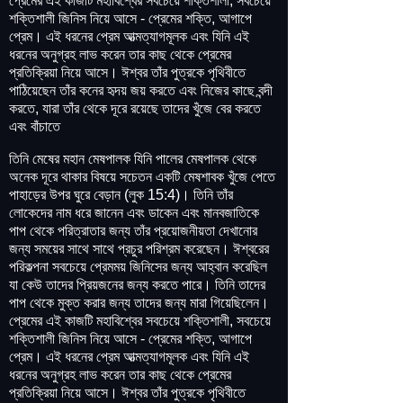
প্রেমের এই কাজটি মহাবিশ্বের সবচেয়ে শক্তিশালী, সবচেয়ে
শক্তিশালী জিনিস নিয়ে আসে - প্রেমের শক্তি, আগাপে
প্রেম। এই ধরনের প্রেম আত্মত্যাগমূলক এবং যিনি এই
ধরনের অনুগ্রহ লাভ করেন তার কাছ থেকে প্রেমের
প্রতিক্রিয়া নিয়ে আসে। ঈশ্বর তাঁর পুত্রকে পৃথিবীতে
পাঠিয়েছেন তাঁর কনের হৃদয় জয় করতে এবং নিজের কাছে বন্দী
করতে, যারা তাঁর থেকে দূরে রয়েছে তাদের খুঁজে বের করতে
এবং বাঁচাতে
তিনি মেষের মহান মেষপালক যিনি পালের মেষপালক থেকে
অনেক দূরে থাকার বিষয়ে সচেতন একটি মেষশাবক খুঁজে পেতে
পাহাড়ের উপর ঘুরে বেড়ান (লুক 15:4)। তিনি তাঁর
লোকেদের নাম ধরে জানেন এবং ডাকেন এবং মানবজাতিকে
পাপ থেকে পরিত্রাতার জন্য তাঁর প্রয়োজনীয়তা দেখানোর
জন্য সময়ের সাথে সাথে প্রচুর পরিশ্রম করেছেন। ঈশ্বরের
পরিকল্পনা সবচেয়ে প্রেমময় জিনিসের জন্য আহ্বান করেছিল
যা কেউ তাদের প্রিয়জনের জন্য করতে পারে। তিনি তাদের
পাপ থেকে মুক্ত করার জন্য তাদের জন্য মারা গিয়েছিলেন।
প্রেমের এই কাজটি মহাবিশ্বের সবচেয়ে শক্তিশালী, সবচেয়ে
শক্তিশালী জিনিস নিয়ে আসে - প্রেমের শক্তি, আগাপে
প্রেম। এই ধরনের প্রেম আত্মত্যাগমূলক এবং যিনি এই
ধরনের অনুগ্রহ লাভ করেন তার কাছ থেকে প্রেমের
প্রতিক্রিয়া নিয়ে আসে। ঈশ্বর তাঁর পুত্রকে পৃথিবীতে