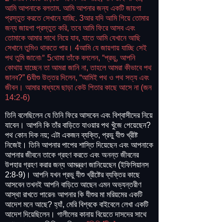
আমি আপনাকে বলতাম. আমি আপনার জন্য একটি জায়গা
প্রস্তুত করতে সেখানে যাচ্ছি. 3আর যদি আমি গিয়ে তোমার
জন্য জায়গা প্রস্তুত করি, তবে আমি ফিরে আসব এবং
তোমাকে আমার সাথে নিয়ে যাব, যাতে আমি যেখানে আছি
সেখানে তুমিও থাকতে পার। 4আমি যে জায়গায় যাচ্ছি সেই
পথ তুমি জানো৷
5থোমা তাঁকে বললেন, “প্রভু, আপনি
”
কোথায় যাচ্ছেন তা আমরা জানি না, তাহলে আমরা কীভাবে পথ
জানব?” 6যীশু উত্তর দিলেন, “আমিই পথ ও পথ সত্য এবং
জীবন। আমার মাধ্যমে ছাড়া কেউ পিতার কাছে আসে না (জন
14:2-6)
তিনি বলেছিলেন যে তিনি ফিরে আসবেন এবং বিশ্বাসীদের নিয়ে
যাবেন। আপনি কি তাঁর বাড়িতে যাওয়ার পথ খুঁজে পেয়েছেন?
পথ কোন দিক নয়; এটা একজন ব্যক্তি, প্রভু যীশু খ্রীষ্ট
নিজেই। তিনি আপনার পাপের শাস্তি দিয়েছেন এবং আপনাকে
আপনার জীবনে তাকে গ্রহণ করতে এবং অনন্ত জীবনের
উপহার গ্রহণ করার জন্য আমন্ত্রণ জানিয়েছেন (ইফিসিয়ানস
2:8-9)। আপনি যখন প্রভু যীশু খ্রীষ্টের ব্যক্তির কাছে
আসবেন তখনই আপনি বাড়িতে আছেন এমন অভ্যন্তরীণ
আস্থা রাখতে পারেন৷ আপনার কি যীশুর মা মরিয়মের একটি
আদেশ মনে আছে? হ্যাঁ, মেরি বিশ্বকে বাইবেলে লেখা একটি
আদেশ দিয়েছিলেন। গালীলের কানায় বিয়েতে দাসদের সাথে