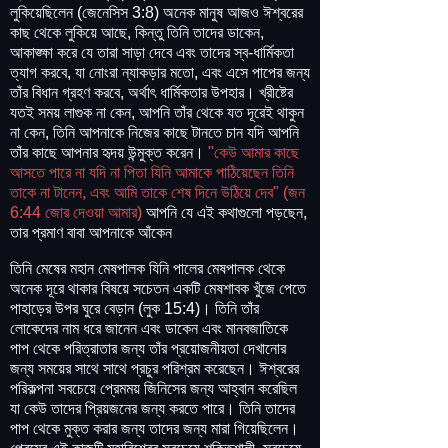
লুকিয়েছিলেন (জেনেসিস 3:8) অনেক মানুষ আজও ঈশ্বরের
কাছ থেকে লুকিয়ে আছে, কিন্তু তিনি তাদের ডাকেন,
আকাঙ্ক্ষা করে যে তারা সাড়া দেবে এবং তাদের স্ব-ধার্মিকতা
ত্যাগ করবে, যা নোংরা ন্যাকড়ার মতো, এবং এসে পাপের জন্য
তাঁর বিধান গ্রহণ করবে, অর্থাৎ ধার্মিকতার উপহার। খ্রীষ্টের
যতই সময় লাগুক না কেন, আপনি তাঁর থেকে যত দূরেই থাকুন
না কেন, তিনি আপনাকে নিজের কাছে টানতে চান যদি আপনি
তাঁর কাছে আপনার হৃদয় উন্মুক্ত করেন।
"কেউ আমার কাছে
আসতে পারে না যদি না পিতা যিনি আমাকে পাঠিয়েছেন তিনি
তাকে না টানেন, এবং আমি তাকে শেষ দিনে উঠিয়ে দেব" (জন
6:44 জোর দেওয়া আমার)
আপনি যে এই কথাগুলো পড়ছেন,
তার প্রমাণ বাবা আপনাকে আঁকেন
তিনি মেষের মহান মেষপালক যিনি পালের মেষপালক থেকে
অনেক দূরে থাকার বিষয়ে সচেতন একটি মেষশাবক খুঁজে পেতে
পাহাড়ের উপর ঘুরে বেড়ান (লুক 15:4)। তিনি তাঁর
লোকেদের নাম ধরে জানেন এবং ডাকেন এবং মানবজাতিকে
পাপ থেকে পরিত্রাতার জন্য তাঁর প্রয়োজনীয়তা দেখানোর
জন্য সময়ের সাথে সাথে প্রচুর পরিশ্রম করেছেন। ঈশ্বরের
পরিকল্পনা সবচেয়ে প্রেমময় জিনিসের জন্য আহ্বান করেছিল
যা কেউ তাদের প্রিয়জনের জন্য করতে পারে। তিনি তাদের
পাপ থেকে মুক্ত করার জন্য তাদের জন্য মারা গিয়েছিলেন।