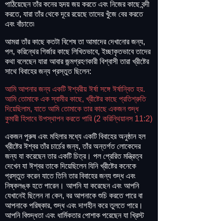
পাঠিয়েছেন তাঁর কনের হৃদয় জয় করতে এবং নিজের কাছে বন্দী
করতে, যারা তাঁর থেকে দূরে রয়েছে তাদের খুঁজে বের করতে
এবং বাঁচাতে৷
আমরা তাঁর কাছে কতটা বিশেষ তা আমাদের দেখানোর জন্য,
পল, করিন্থের গির্জার কাছে লিখিতভাবে, ইচ্ছাকৃতভাবে তাদের
কথা বলেছেন যারা আবার জন্মগ্রহণকারী বিশ্বাসী তারা খ্রীষ্টের
সাথে বিবাহের জন্য প্রস্তুত ছিলেন:
আমি আপনার জন্য একটি ঈশ্বরীয় ঈর্ষা সঙ্গে ঈর্ষান্বিত হয়.
আমি তোমাকে এক স্বামীর কাছে, খ্রীষ্টের কাছে প্রতিশ্রুতি
দিয়েছিলাম, যাতে আমি তোমাকে তার কাছে একজন শুদ্ধ
কুমারী হিসাবে উপস্থাপন করতে পারি (2 করিন্থিয়ানস 11:2)
একজন পুরুষ এবং মহিলার মধ্যে একটি বিবাহের অনুষ্ঠান হল
খ্রীষ্টের ঈশ্বর তাঁর চার্চের জন্য, তাঁর অন্তর্গত লোকেদের
জন্য যা করেছেন তার একটি চিত্র। পল প্রেরিত মন্ত্রিত্ব
দেখেন যা ঈশ্বর তাকে দিয়েছিলেন যিনি খ্রীষ্টের কনেকে
প্রস্তুত করেন যাতে তিনি তার বিবাহের জন্য শুদ্ধ এবং
নিষ্কলঙ্ক হতে পারেন। আপনি যা করেছেন এবং আপনি
যেখানেই ছিলেন না কেন, বর আপনাকে শুচি করতে পারে বা
আপনাকে পরিষ্কার, শুদ্ধ এবং দাগহীন করে তুলতে পারে।
আপনি বিশুদ্ধতা এবং ধার্মিকতার পোশাক পরেছেন যা খ্রিস্ট