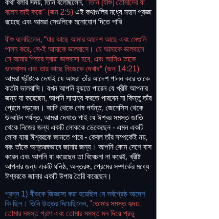
কথা বলার সময়, তিনি বলেছিলেন,
"তিনি [যীশু] তোমাদের যা
বলেন তাই করো" (জন 2:5)
এই কথাগুলির মধ্যে মহান প্রজ্ঞা
রয়েছে এবং আমরা সেগুলিকে মনোযোগ দিতে পারি
যীশু বলেছিলেন, “যার কাছে আমার আদেশ আছে এবং সেগুলি
পালন করে, সে-ই আমাকে ভালবাসে। যে আমাকে ভালবাসে
সে আমার পিতার দ্বারা ভালবাসা হবে, এবং আমিও তাকে
ভালবাসব এবং তার কাছে নিজেকে দেখাব
(জন 14:21)
”
আমরা খ্রীষ্টকে দেখাই যে আমরা তাঁর আদেশ পালন করে তাকে
কতটা ভালবাসি। যখন আপনি বুঝতে পারেন যে খ্রীষ্ট আপনার
জন্য যা করেছেন, আপনি সাহায্য করতে পারবেন না কিন্তু তাঁর
প্রেমে পড়বেন। আদি থেকে শেষ পর্যন্ত, জেনেসিস থেকে
উদ্ঘাটন পর্যন্ত, আমরা দেখতে পাই যে ঈশ্বর সমস্ত জাতি
থেকে নিজের জন্য একটি লোককে ডেকেছেন - এমন একটি
লোক যারা ঈশ্বরকে জানতে পারে - কেবল তাঁর সম্পর্কেই নয়,
বরং তাঁকে অন্তরঙ্গভাবে জানার জন্য। আপনি কোন দেশে বাস
করেন এবং আপনি যা করেছেন তা বিবেচনা না করেই, খ্রীষ্ট
আপনার জন্য একটি ঘনিষ্ঠ, অন্তরঙ্গ, প্রেমের সম্পর্কের মধ্যে
ঈশ্বরকে জানার একটি উপায় তৈরি করেছেন।
প্রশ্ন 1) যীশুকে জিজ্ঞাসা করা হয়েছিল যে সর্বশ্রেষ্ঠ আদেশ
কি ছিল। তিনি উত্তর দিয়েছিলেন,
"তোমার সমস্ত হৃদয়,
তোমার সমস্ত প্রাণ এবং তোমার সমস্ত মন দিয়ে প্রভু