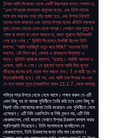
3আর আমি সিংহাসন থেকে একটি উচ্চস্বরে শুনতে পেলাম যে,
"এখন ঈশ্বরের বাসস্থান মানুষের মধ্যে, এবং তিনি তাদের
সঙ্গে বাস করবেন৷ তারা তাঁর প্রজা হবে, এবং ঈশ্বর নিজেই
তাদের সঙ্গে থাকবেন এবং তাদের ঈশ্বর হবেন৷ 4তিনি সকলকে
মুছে দেবেন৷ তাদের চোখ থেকে অশ্রু। সেখানে আর মৃত্যু বা
শোক বা কান্না বা বেদনা থাকবে না, কারণ পুরানো জিনিসগুলি
শেষ হয়ে গেছে।" 5যিনি সিংহাসনে উপবিষ্ট ছিলেন তিনি
বললেন, "আমি সবকিছুই নতুন করে দিচ্ছি!" অতঃপর তিনি
বললেন, এটা লিখে রাখ, কেননা এ কথাগুলো বিশ্বস্ত ও
সত্য। 6তিনি আমাকে বললেন, "হয়েছে। আমিই আলফা ও
ওমেগা, আদি ও শেষ। যে তৃষ্ণার্ত তাকে আমি বিনা মূল্যে
জীবনের জলের ঝর্ণা থেকে পান করতে দেব। 7 যে জয়ী হয় সে
উত্তরাধিকারী হবে। এই সব, এবং আমি তার ঈশ্বর হব এবং
সে হবে আমার পুত্র (প্রকাশিত বাক্য 21:1-7. জোর আমার)
পবিত্র শহর উপরে থেকে নেমে আসে। লক্ষ্য করুন যে এটি
এমন কিছু নয় যা আমরা পৃথিবীতে তৈরি করি তবে এমন কিছু যা
খ্রিস্ট তাঁর লোকেদের জন্য তৈরি করেছেন এবং পৃথিবীতে নেমে
এসেছেন। এটি নিউ ওয়াশিংটন বা নিউ লন্ডন নয়, এটি নিউ
জেরুজালেম, সেই জায়গা যেখানে ঈশ্বর চিরকাল বসবাস করার
প্রতিশ্রুতি দিয়েছেন। তিনি সলোমনকে বলেছিলেন যে
জেরুজালেমে, তিনি চিরকালের জন্য তাঁর নাম রেখেছেন।