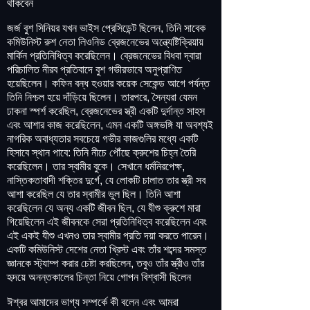
থাকবেন
জর্জ বুশ সিনিয়র যখন ভাইস প্রেসিডেন্ট ছিলেন, তিনি সাবেক
কমিউনিস্ট রুশ নেতা লিওনিড ব্রেজনেভের অন্ত্যেষ্টিক্রিয়ায়
মার্কিন প্রতিনিধিত্ব করেছিলেন। ব্রেজনেভের বিধবা দ্বারা
পরিচালিত নীরব প্রতিবাদে বুশ গভীরভাবে অনুপ্রাণিত
হয়েছিলেন। কফিন বন্ধ হওয়ার কয়েক সেকেন্ড আগে পর্যন্ত
তিনি নিশ্চল হয়ে দাঁড়িয়ে ছিলেন। তারপরে, সৈন্যরা যেমন
ঢাকনা স্পর্শ করেছিল, ব্রেজনেভের স্ত্রী একটি দুর্দান্ত সাহস
এবং আশার কাজ করেছিলেন, এমন একটি অঙ্গভঙ্গি যা অবশ্যই
নাগরিক অবাধ্যতার সবচেয়ে গভীর কাজগুলির মধ্যে একটি
হিসাবে স্থান পাবে: তিনি নীচে পৌঁছে ক্রুশের চিহ্ন তৈরি
করেছিলেন। তার স্বামীর বুকে। সেখানে ধর্মনিরপেক্ষ,
নাস্তিকতাবাদী শক্তির দুর্গে, যে লোকটি চালাত তার স্ত্রী সব
আশা করেছিল যে তার স্বামীর ভুল ছিল। তিনি আশা
করেছিলেন যে অন্য একটি জীবন ছিল, যে যীশু ক্রুশে মারা
গিয়েছিলেন এই জীবনকে সেরা প্রতিনিধিত্ব করেছিলেন এবং
এই একই যীশু এখনও তার স্বামীর প্রতি দয়া করতে পারেন।
একটি কমিউনিস্ট দেশের নেতা খ্রিস্ট এবং তাঁর শব্দের সমস্ত
জ্ঞানকে স্ট্যাম্প করার চেষ্টা করছিলেন, তবুও তাঁর স্ত্রীও তাঁর
হৃদয়ে অনন্তকালের চিন্তা নিয়ে গোপন বিশ্বাসী ছিলেন
ঈশ্বর আমাদের ভাগ্য সম্পর্কে কী বলেন এবং আমরা