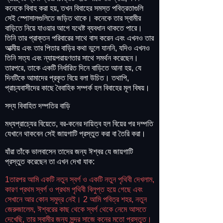
কনেকে বিবাহ করা হয়, তখন বিবাহের সমস্ত পবিত্রতাগুলি
সেই স্পোসালগুলিতে জড়িত থাকে। কনেকে তার স্বামীর
বাড়িতে নিয়ে যাওয়ার আগে যথেষ্ট ব্যবধান থাকতে পারে।
তিনি তার প্রাক্তন পরিবারের সাথে বাস করেন এবং এখনও তার
আত্মীয় এবং তার পিতার বাড়ির কথা ভুলে যাননি, যদিও এখনও
তিনি সত্য এবং ন্যায়পরায়ণতার সাথে সমর্থন করেছেন।
তারপরে, তাকে একটি নির্ধারিত দিনে বাড়িতে আনা হয়, যে
দিনটিকে আমাদের প্রকৃত বিয়ে বলা উচিত। তথাপি,
প্রাচ্যবাসীদের কাছে বৈবাহিক সম্পর্ক হল বিবাহের মূল বিষয়।
সদ্য বিবাহিত দম্পতির বাড়ি
মধ্যপ্রাচ্যের বিয়েতে, বর-কনের দায়িত্ব হল বিয়ের পর দম্পতি
যেখানে থাকবেন সেই জায়গাটি প্রস্তুত করা বা তৈরি করা।
যাঁরা তাঁকে ভালবাসেন তাদের জন্য ঈশ্বর যে জায়গাটি
প্রস্তুত করেছেন তা এখন দেখা যাক:
1তারপর আমি একটি নতুন স্বর্গ ও একটি নতুন পৃথিবী দেখলাম,
কারণ প্রথম স্বর্গ ও প্রথম পৃথিবী বিলুপ্ত হয়ে গেছে এবং
সেখানে আর কোন সমুদ্র নেই। 2 আমি পবিত্র শহর, নতুন
জেরুজালেম, ঈশ্বরের কাছ থেকে স্বর্গ থেকে নেমে আসতে
দেখেছি, তার স্বামীর জন্য সুন্দর সাজে কনের মতো প্রস্তুত।