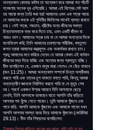
অনন্তকাল কোথায় কাটাব তা অন্বেষণ করে আমরা গত পাঁচটি
গবেষণায় অনেক দূর এগিয়েছি। আমরা এই বিশ্বের সেট আপ
হয় আরো জন্য তৈরি করা হয়! আমাদের এমন এক শত্রু আছে
যে আমাদের মনকে এই পৃথিবীর জিনিসের সাথেই ব্যস্ত রাখতে
চায়। সেই শত্রু, শয়তান, খ্রীষ্টের অন্য জীবনের সমস্ত
চিন্তাভাবনাকে বন্ধ করে দিতে চায়, এমন একটি জীবন যা
আরও ভাল। আমাদের শত্রু চায় না যে আমরা অনন্তের দিকে
মনোনিবেশ করি; তিনি আমাদের চারপাশের শারীরিক, বস্তুগত
জগত দ্বারা আমাদের মন্ত্রমুগ্ধ এবং অকার্যকর রাখতে চান।
প্রভু আমাদের মনে করিয়ে দেবেন যে আমরা কেবল এই বর্তমান
জীবনের মধ্য দিয়ে যাচ্ছি এবং অন্যের জন্য প্রস্তুত হচ্ছি।
যীশু বলেছিলেন যে, একজন মানুষ মারা গেলেও সে বেঁচে থাকবে
(জন 11:25)। আমরা অনন্তকাল সম্পর্কে চিন্তা অস্বীকার
করতে পারি এবং তাদের চুপ থাকতে বলতে পারি, কিন্তু আমরা
অভ্যন্তরীণ জ্ঞানকে নির্বাপিত করতে পারি না যে মৃত্যু শেষ
নয়। স্বর্গে একজন ঈশ্বর আছেন যিনি আপনাকে ছেড়ে
দেননি; তিনি আপনাকে ডাকছেন যাতে আপনি তাঁর বাড়িতে
আপনার পথ খুঁজে পেতে পারেন। তুমি আমাকে খুঁজবে এবং
পাবে বাড়ি. আপনি আমাকে খুঁজবেন এবং আমাকে পাবেন যখন
আপনি আপনার সমস্ত হৃদয় দিয়ে আমাকে খুঁজবেন (জেরিমিয়া
29:13)। যীশু তাঁর শিষ্যদের বলেছিলেন:
2আমার পিতার বাড়িতে অনেক ঘর আছে; যদি তাই না হয়,