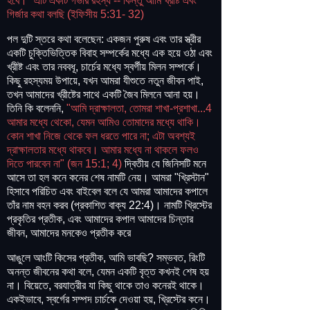
হবে।" এটি একটি গভীর রহস্য -- কিন্তু আমি খ্রীষ্ট এবং
গির্জার কথা বলছি (ইফিসীয় 5:31- 32)
পল দুটি স্তরে কথা বলেছেন: একজন পুরুষ এবং তার স্ত্রীর
একটি চুক্তিভিত্তিক বিবাহ সম্পর্কের মধ্যে এক হয়ে ওঠা এবং
খ্রীষ্ট এবং তার নববধূ, চার্চের মধ্যে স্বর্গীয় মিলন সম্পর্কে।
কিছু রহস্যময় উপায়ে, যখন আমরা যীশুতে নতুন জীবন পাই,
তখন আমাদের খ্রীষ্টের সাথে একটি জৈব মিলনে আনা হয়।
তিনি কি বলেননি,
"আমি দ্রাক্ষালতা, তোমরা শাখা-প্রশাখা...4
আমার মধ্যে থেকো, যেমন আমিও তোমাদের মধ্যে থাকি।
কোন শাখা নিজে থেকে ফল ধরতে পারে না; এটা অবশ্যই
দ্রাক্ষালতার মধ্যে থাকবে। আমার মধ্যে না থাকলে ফলও
দিতে পারবেন না" (জন 15:1; 4)
দ্বিতীয় যে জিনিসটি মনে
আসে তা হল কনে কনের শেষ নামটি নেয়। আমরা "খ্রিস্টান"
হিসাবে পরিচিত এবং বাইবেল বলে যে আমরা আমাদের কপালে
তাঁর নাম বহন করব (প্রকাশিত বাক্য 22:4)। নামটি খ্রিস্টের
প্রকৃতির প্রতীক, এবং আমাদের কপাল আমাদের চিন্তার
জীবন, আমাদের মনকেও প্রতীক করে
আঙুলে আংটি কিসের প্রতীক, আমি ভাবছি? সম্ভবত, রিংটি
অনন্ত জীবনের কথা বলে, যেমন একটি বৃত্ত কখনই শেষ হয়
না। বিয়েতে, বরযাত্রীর যা কিছু থাকে তাও কনেরই থাকে।
একইভাবে, স্বর্গের সম্পদ চার্চকে দেওয়া হয়, খ্রিস্টের কনে।