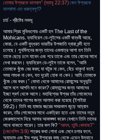
তোমার ঈশ্বরকে ভালবাস" (ম্যাথু 22:37)
কেন ঈশ্বরকে
ভালবাসা এত গুরুত্বপূর্ণ?
চার্চ - খ্রীষ্টের নববধূ
আমার প্রিয় মুভিগুলোর একটি হল The Last of the
Mohicans. ড্যানিয়েল ডে-লুইসের একটি বান্ধবী আছে,
কোরা, যে একটি যুদ্ধরত ভারতীয় উপজাতি দ্বারা বন্দী হতে
চলেছে। পুনর্মিলনের জন্য তাদের একমাত্র আশা হল তিনি
তাকে ছেড়ে চলে যাবেন এবং পরে তাকে এবং তার বোনের সাথে
দেখা করবেন। ড্যানিয়েল ডে-লুইস তাকে বলেন, "আমি
তোমাকে খুঁজে বের করব; যা ঘটুক না কেন, বেঁচে থাকুন! যতই
সময় লাগুক না কেন, যত দূরেই হোক না কেন। আমি তোমাকে
খুঁজে বের করব।" কোথা থেকে আমাদের রোমান্সের অনুভূতি
আসে বলে আপনি মনে করেন? রোম্যান্সের জন্য আমাদের
ইচ্ছা স্বর্গ থেকে আসে। মহাবিশ্বের ঈশ্বর তাঁর লোকেদের
থেকে তাদের পাপের জন্য আলাদা করা হয়েছে (ইশাইয়া
59:2)। তিনি বহু হাজার বছরের সময়কাল জুড়ে আহ্বান
করেন, তাঁর লোকেদের সাথে একত্রিত হতে এবং তাদের নতুন
জেরুজালেমে নিয়ে আসার আকাঙ্ক্ষা করেন যেখানে তিনি তাদের
সাথে থাকতে পারেন। তার কল কি?
"আদম, তুমি কোথায়?"
(জেনেসিস 3:9)
শত্রুর কথা শোনা এবং মেনে চলার ফলে,
অ্যাডাম এবং ইভ প্রভু ঈশ্বরের কাছ থেকে এডেন উদ্যানে