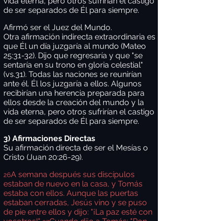
vida eterna, pero otros sufrirían el castigo
de ser separados de Él para siempre.
Afirmó ser el Juez del Mundo.
Otra afirmación indirecta extraordinaria es
que Él un día juzgaría al mundo (Mateo
25:31-32). Dijo que regresaría y que "se
sentaría en su trono en gloria celestial"
(vs.31). Todas las naciones se reunirían
ante él. Él los juzgaría a ellos. Algunos
recibirían una herencia preparada para
ellos desde la creación del mundo y la
vida eterna, pero otros sufrirían el castigo
de ser separados de Él para siempre.
3) Afirmaciones Directas
Su afirmación directa de ser el Mesías o
Cristo (Juan 20:26-29).
A semana después sus discípulos
26
estaban de nuevo en la casa, y Tomás
estaba con ellos. Aunque las puertas
estaban cerradas, Jesús vino y se puso
de pie entre ellos y dijo: "¡La paz esté con