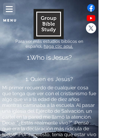
MENU
Para ver más estudios bíblicos en
español,
haga clic aquí.
1.Who is Jesus?
1. Quien es Jesús?
Mi primer recuerdo de cualquier cosa
que tenga que ver con el cristianismo fue
algo que vi a la edad de diez años
mientras caminaba a la escuela. Al pasar
una iglesia del Ejército de Salvación, un
cartel en la pared me llamó la atención.
Decía: "¿Estás realmente vivo?" ¡Pensé
que era la declaración más ridícula de
todas! ¡Por supuesto, tenía que estar vivo