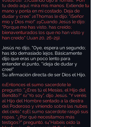
vosotros!"
Cuando dijo a Tomás: "Pon
27
tu dedo aquí; mira mis manos. Extiende tu
mano y ponla en mi costado. Deja de
dudar y cree."
Thomas le dijo: "¡Señor
28
mío y Dios mío!"
Cuando Jesús le dijo:
29
"Porque me has visto, has creído;
bienaventurados los que no han visto y
han creído" (Juan 20, 26-29).
Jesús no dijo, "Oye, espera un segundo;
has ido demasiado lejos. Básicamente
dijo que eras un poco lento para
entender el punto, "¡deja de dudar y
cree!"
Su afirmación directa de ser Dios el Hijo.
Entonces el sumo sacerdote le
61
preguntó: "¿Eres tú el Mesías, el Hijo del
Bendito?"
“Yo soy", dijo Jesús. "Y veréis
62
al Hijo del Hombre sentado a la diestra
del Poderoso y viniendo sobre las nubes
del cielo."
El sumo sacerdote rasgó sus
63
ropas. "¿Por qué necesitamos más
testigos?" preguntó.
"Habéis oído la
64