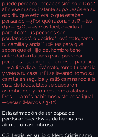
puede perdonar pecados sino solo Dios?
En ese mismo instante supo Jesús en su
8
espíritu que esto era lo que estaban
pensando —¿Por qué razonan así? —les
dijo—.
¿Qué es más fácil, decirle al
9
paralítico: “Tus pecados son
perdonados”, o decirle: “Levántate, toma
tu camilla y anda”?
Pues para que
10
sepan que el Hijo del hombre tiene
autoridad en la tierra para perdonar
pecados—se dirigió entonces al paralítico
—:
A ti te digo, levántate, toma tu camilla
11
y vete a tu casa.
Él se levantó, tomó su
12
camilla en seguida y salió caminando a la
vista de todos. Ellos se quedaron
asombrados y comenzaron a alabar a
Dios. —Jamás habíamos visto cosa igual
—decían (Marcos 2:3-12).
Esta afirmación de ser capaz de
perdonar pecados es de hecho una
afirmación asombrosa.
C.S. Lewis, en su libro Mero Cristianismo,