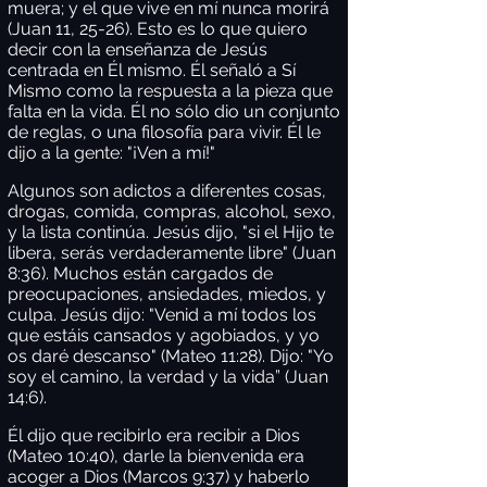
muera; y el que vive en mí nunca morirá
(Juan 11, 25-26). Esto es lo que quiero
decir con la enseñanza de Jesús
centrada en Él mismo. Él señaló a Sí
Mismo como la respuesta a la pieza que
falta en la vida. Él no sólo dio un conjunto
de reglas, o una filosofía para vivir. Él le
dijo a la gente: "¡Ven a mí!"
Algunos son adictos a diferentes cosas,
drogas, comida, compras, alcohol, sexo,
y la lista continúa. Jesús dijo, "si el Hijo te
libera, serás verdaderamente libre" (Juan
8:36). Muchos están cargados de
preocupaciones, ansiedades, miedos, y
culpa. Jesús dijo: "Venid a mí todos los
que estáis cansados y agobiados, y yo
os daré descanso" (Mateo 11:28). Dijo: "Yo
soy el camino, la verdad y la vida” (Juan
14:6).
Él dijo que recibirlo era recibir a Dios
(Mateo 10:40), darle la bienvenida era
acoger a Dios (Marcos 9:37) y haberlo