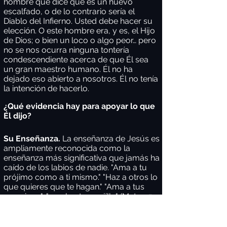
hombre que dice que es un huevo
escalfado, o de lo contrario sería el
Diablo del Infierno. Usted debe hacer su
elección. O este hombre era, y es, el Hijo
de Dios; o bien un loco o algo peor… pero
no se nos ocurra ninguna tontería
condescendiente acerca de que Él sea
un gran maestro humano. Él no ha
dejado eso abierto a nosotros. Él no tenía
la intención de hacerlo.
¿Qué evidencia hay para apoyar lo que
Él dijo?
Su Enseñanza.
La enseñanza de Jesús es
ampliamente reconocida como la
enseñanza más significativa que jamás ha
caído de los labios de nadie. "Ama a tu
prójimo como a ti mismo." "Haz a otros lo
que quieres que te hagan." "Ama a tus
enemigos", "pon la otra mejilla" (Mateo 5-
7)
Bernard Ramm, un Profesor Americano