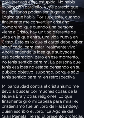
para leer esa cosa estúpida! No había
explicación para ello, y me pareció que
los cristianos podían ser la gente más
ilógica que había. Por supuesto, cuando
finalmente me convertí en cristiano,
comprendí que cuando una persona
viene a Cristo, hay un tipo diferente de
vida en la que entra, una vida nueva en
Cristo. Esto es lo que el cartel debe haber
significado; para estar "realmente vivo."
Ahora entiendo la idea que subyace a
esa declaración, pero en ese momento,
no tenía sentido para mí. La persona que
tenía esa idea no estaba pensando en su
público objetivo, supongo, porque sólo
tenía sentido para mí en retrospectiva.
Mi parcialidad contra el cristianismo me
llevó a buscar por muchas cosas de la
Nueva Era y otras religiones. Lo que
finalmente giró mi cabeza para mirar el
cristianismo fue un libro de Hal Lindsey,
quien escribió el libro, “La Agonía del
Gran Planeta Tierra.” Él presentó profecías