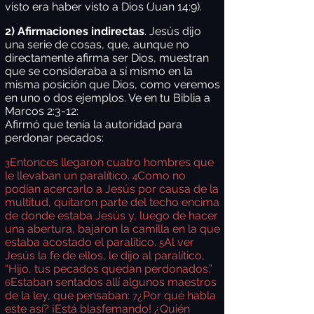
visto era haber visto a Dios (Juan 14:9).
2) Afirmaciones indirectas
. Jesús dijo
una serie de cosas, que, aunque no
directamente afirma ser Dios, muestran
que se consideraba a sí mismo en la
misma posición que Dios, como veremos
en uno o dos ejemplos. Ve en tu Biblia a
Marcos 2:3-12:
Afirmó que tenía la autoridad para
perdonar pecados:
Entonces llegaron cuatro hombres que
3
le llevaban un paralítico.
Como no
4
podían acercarlo a Jesús por causa de la
multitud, quitaron parte del techo encima
de donde estaba Jesús y, luego de hacer
una abertura, bajaron la camilla en la que
estaba acostado el paralítico.
Al ver
5
Jesús la fe de ellos, le dijo al paralítico,
“Hijo, tus pecados quedan perdonados.”
Estaban sentados allí algunos maestros
6
de la ley, que pensaban:
¿Por qué habla
7
este así? ¡Está blasfemando! ¿Quién