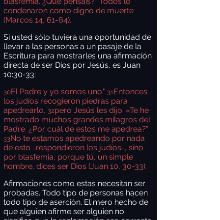
blasfemia. ¿Qué pensáis?" Todos lo
condenaron como digno de muerte
(Marcos 14, 61-64).
Si usted sólo tuviera una oportunidad de
llevar a las personas a un pasaje de la
Escritura para mostrarles una afirmación
directa de ser Dios por Jesús, es Juan
10:30-33:
El Padre y yo somos uno."
Entonces
30
31
los judíos recogieron piedras para
apedrearlo,
pero Jesús les dijo: «Te he
32
mostrado muchos grandes milagros del
Padre. ¿Por cuál de estos me apedrea?"
No te estamos apedreando por nada
33
de esto -respondieron los judíos-, sino
por blasfemia, porque tú, un simple
hombre, dices ser Dios (Juan 10, 30-33).
Afirmaciones como estas necesitan ser
probadas. Todo tipo de personas hacen
todo tipo de aserción. El mero hecho de
que alguien afirme ser alguien no