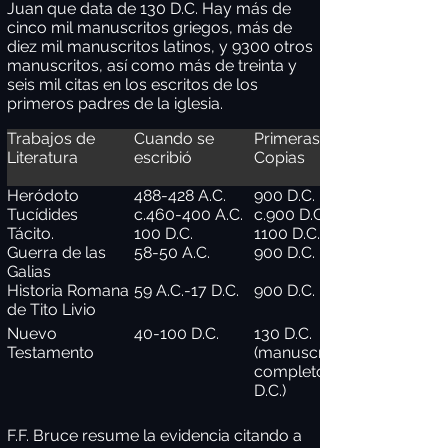
Juan que data de 130 D.C. Hay más de
cinco mil manuscritos griegos, más de
diez mil manuscritos latinos, y 9300 otros
manuscritos, así como más de treinta y
seis mil citas en los escritos de los
primeros padres de la iglesia.
Trabajos de
Cuando se
Primeras
Literatura
escribió
Copias
Heródoto
488-428 A.C.
900 D.C.
Tucídides
c.460-400 A.C.
c.900 D.C.
Tácito.
100 D.C.
1100 D.C.
Guerra de las
58-50 A.C.
900 D.C.
Galias
Historia Romana
59 A.C.-17 D.C.
900 D.C.
de Tito Livio
Nuevo
40-100 D.C.
130 D.C.
Testamento
(manuscrito
completo 350
D.C.)
F.F. Bruce resume la evidencia citando a