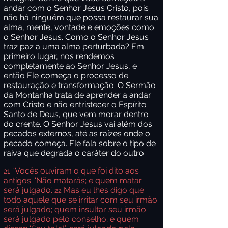
andar com o Senhor Jesus Cristo, pois
não há ninguém que possa restaurar sua
alma, mente, vontade e emoções como
o Senhor Jesus. Como o Senhor Jesus
traz paz a uma alma perturbada? Em
primeiro lugar, nos rendemos
completamente ao Senhor Jesus, e
então Ele começa o processo de
restauração e transformação. O Sermão
da Montanha trata de aprender a andar
com Cristo e não entristecer o Espírito
Santo de Deus, que vem morar dentro
do crente. O Senhor Jesus vai além dos
pecados externos, até as raízes onde o
pecado começa. Ele fala sobre o tipo de
raiva que degrada o caráter do outro:
“Vocês ouviram o que foi dito aos
21
antigos: ‘Não matarás; e quem matar
será julgado’.
Mas eu lhes digo que
22
todo aquele que se irritar com seu irmão
será julgado; quem insultar seu irmão
será julgado pelo conselho; e quem