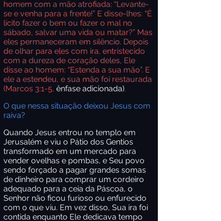
homem com a mão atrofiada: “Levante-
se e venha para a frente!” E disse-lhes: “É
lícito fazer o bem ou fazer o mal no
sábado, salvar uma vida ou matar?” Mas
eles permaneceram em silêncio. Depois
de olhar para eles com ira, entristecido
com a dureza de coração deles, Ele
disse ao homem: “Estenda a sua mão”. E
ele a estendeu, e sua mão foi restaurada
(Marcos 3:1-5,
ênfase adicionada)
.
O que nessa situação deixou Jesus com
raiva?
Quando Jesus entrou no templo em
Jerusalém e viu o Pátio dos Gentios
transformado em um mercado para
vender ovelhas e pombas, e Seu povo
sendo forçado a pagar grandes somas
de dinheiro para comprar um cordeiro
adequado para a ceia da Páscoa, o
Senhor não ficou furioso ou enfurecido
com o que viu. Em vez disso, Sua ira foi
contida enquanto Ele dedicava tempo