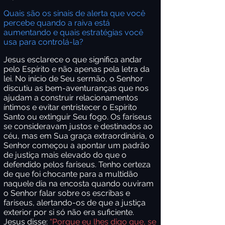
Quais são os sinais de alerta que você
percebe quando a raiva está
aumentando e quais estratégias você
usa para controlá-la?
Jesus esclarece o que significa andar
pelo Espírito e não apenas pela letra da
lei. No início de Seu sermão, o Senhor
discutiu as bem-aventuranças que nos
ajudam a construir relacionamentos
íntimos e evitar entristecer o Espírito
Santo ou extinguir Seu fogo. Os fariseus
se consideravam justos e destinados ao
céu, mas em Sua graça extraordinária, o
Senhor começou a apontar um padrão
de justiça mais elevado do que o
defendido pelos fariseus. Tenho certeza
de que foi chocante para a multidão
naquele dia na encosta quando ouviram
o Senhor falar sobre os escribas e
fariseus, alertando-os de que a justiça
exterior por si só não era suficiente.
Jesus disse:
“Porque eu lhes digo que, se