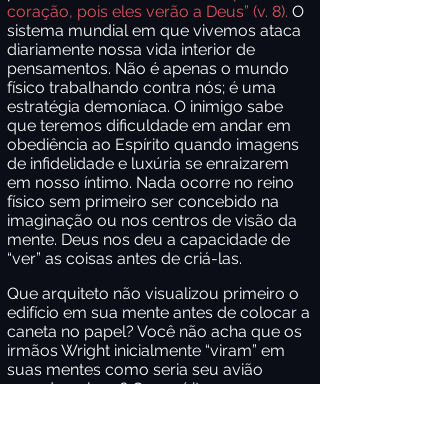
coração, pois eles verão a Deus” (v. 8).
O
sistema mundial em que vivemos ataca
diariamente nossa vida interior de
pensamentos. Não é apenas o mundo
físico trabalhando contra nós; é uma
estratégia demoníaca. O inimigo sabe
que teremos dificuldade em andar em
obediência ao Espírito quando imagens
de infidelidade e luxúria se enraizarem
em nosso íntimo. Nada ocorre no reino
físico sem primeiro ser concebido na
imaginação ou nos centros de visão da
mente. Deus nos deu a capacidade de
“ver” as coisas antes de criá-las.
Que arquiteto não visualizou primeiro o
edifício em sua mente antes de colocar a
caneta no papel? Você não acha que os
irmãos Wright inicialmente “viram” em
suas mentes como seria seu avião
voando pelo ar? Os espíritos
demoníacos malignos que buscam
manipular as mentes têm como objetivo
poluir a alma de uma pessoa, enchendo-