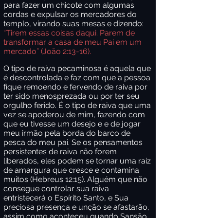
para fazer um chicote com algumas
cordas e expulsar os mercadores do
templo, virando suas mesas e dizendo:
“Tirem essas coisas daqui. Parem de
transformar a casa de meu Pai em um
mercado” (João 2:13-16).
O tipo de raiva pecaminosa é aquela que
é descontrolada e faz com que a pessoa
fique remoendo e fervendo de raiva por
ter sido menosprezada ou por ter seu
orgulho ferido. É o tipo de raiva que uma
vez se apoderou de mim, fazendo com
que eu tivesse um desejo e e de jogar
meu irmão pela borda do barco de
pesca do meu pai. Se os pensamentos
persistentes de raiva não forem
liberados, eles podem se tornar uma raiz
de amargura que cresce e contamina
muitos (Hebreus 12:15). Alguém que não
consegue controlar sua raiva
entristecerá o Espírito Santo, e Sua
preciosa presença e unção se afastarão,
assim como aconteceu quando Sansão