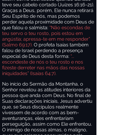
teve seu cabelo cortado (Juízes 16:16-21).
Graças a Deus, porém, Ele nunca retirará
Seu Espírito de nós, mas podemos
perder aquela proximidade com Deus de
que falou o salmista:
“Não escondas de
teu servo o teu rosto, pois estou em
angústia; apressa-te em me responder”
(Salmo 69:17).
O profeta Isaías também
falou de Israel perdendo a presença
especial de Deus desta forma:
“...
escondeste de nós o teu rosto e nos
fizeste derreter nas mãos das nossas
iniquidades” (Isaías 64:7).
No início do Sermão da Montanha, o
Senhor revelou as atitudes interiores da
pessoa que anda com Deus. No final de
Suas declarações iniciais, Jesus advertiu
que, se Seus discípulos realmente
vivessem de acordo com as bem-
aventuranças, eles enfrentariam
perseguição, assim como Ele enfrentou.
O inimigo de nossas almas, o maligno,