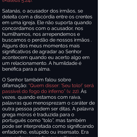
(Mateus 5:24).
Satanás, o acusador dos irmãos, se
deleita com a discórdia entre os crentes
em uma igreja. Ele não suporta quando
concordamos com o acusador, nos
humilhamos, nos arrependemos e
buscamos o perdão de nossos irmãos .
Alguns dos meus momentos mais
significativos de agradar ao Senhor
acontecem quando eu acerto algo em
um relacionamento. A humildade é
benéfica para a alma.
O Senhor também falou sobre
difamação:
“Quem disser: ‘Seu tolo!’ será
passível do fogo do inferno” (v. 22).
Às
vezes, quando estamos com raiva,
palavras que menosprezam o caráter de
outra pessoa podem ser ditas.
A palavra
grega móros é traduzida para o
português como “tolo”, mas também
pode ser interpretada como significando
enfadonho, estúpido ou insensato. Era