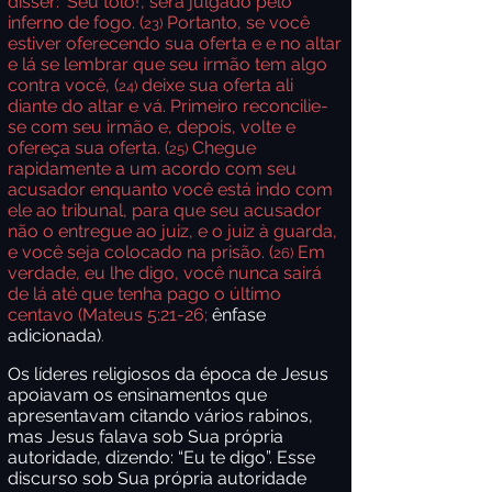
disser: ‘Seu tolo!’, será julgado pelo
inferno de fogo.
(
Portanto, se você
23)
estiver oferecendo sua oferta e e no altar
e lá se lembrar que seu irmão tem algo
contra você,
(
deixe sua oferta ali
24)
diante do altar e vá. Primeiro reconcilie-
se com seu irmão e, depois, volte e
ofereça sua oferta.
(
Chegue
25)
rapidamente a um acordo com seu
acusador enquanto você está indo com
ele ao tribunal, para que seu acusador
não o entregue ao juiz, e o juiz à guarda,
e você seja colocado na prisão.
(
Em
26)
verdade, eu lhe digo, você nunca sairá
de lá até que tenha pago o último
centavo (
Mateus 5:21-26;
ênfase
adicionada)
.
Os líderes religiosos da época de Jesus
apoiavam os ensinamentos que
apresentavam citando vários rabinos,
mas Jesus falava sob Sua própria
autoridade, dizendo: “Eu te digo”. Esse
discurso sob Sua própria autoridade