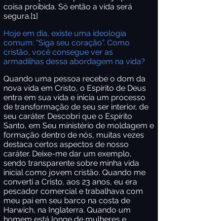
coisa proibida. Só então a vida será
segura.
[1]
Hoje em dia, existe uma ideologia
comum: “Siga seu coração”. Como
cristão, você consegue ver as
armadilhas dessa abordagem na vida?
Quando uma pessoa recebe o dom da
nova vida em Cristo, o Espírito de Deus
entra em sua vida e inicia um processo
de transformação de seu ser interior, de
seu caráter. Descobri que o Espírito
Santo, em Seu ministério de moldagem e
formação dentro de nós, muitas vezes
destaca certos aspectos de nosso
caráter. Deixe-me dar um exemplo,
sendo transparente sobre minha vida
inicial como jovem cristão. Quando me
converti a Cristo, aos 23 anos, eu era
pescador comercial e trabalhava com
meu pai em seu barco na costa de
Harwich, na Inglaterra. Quando um
homem está longe de mulheres e