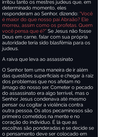
irritou tanto os mestres judeus que, em
determinado momento, eles
responderam ao Senhor, dizendo:
“Você
é maior do que nosso pai
Abraão? Ele
morreu, assim como os profetas. Quem
você pensa que é?”
Se Jesus não fosse
Deus em carne, falar com sua própria
autoridade teria sido blasfêmia para os
judeus.
A raiva que leva ao assassinato
O Senhor tem uma maneira de ir além
das questões superficiais e chegar à raiz
dos problemas que nos afetam no
âmago do nosso ser. Cometer o pecado
do assassinato era algo terrível, mas o
Senhor Jesus condenava até mesmo
pensar ou cogitar a violência contra
outra pessoa. Os atos pecaminosos são
primeiro cometidos na mente e no
coração do indivíduo. É lá que as
escolhas são ponderadas e se decide se
o pensamento deve ser colocado em