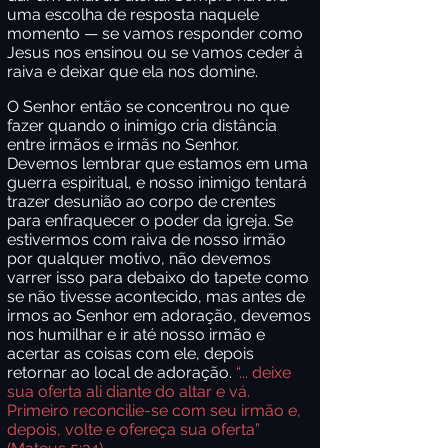
uma escolha de resposta naquele
momento — se vamos responder como
Jesus nos ensinou ou se vamos ceder à
raiva e deixar que ela nos domine.
O Senhor então se concentrou no que
fazer quando o inimigo cria distância
entre irmãos e irmãs no Senhor.
Devemos lembrar que estamos em uma
guerra espiritual, e nosso inimigo tentará
trazer desunião ao corpo de crentes
para enfraquecer o poder da igreja. Se
estivermos com raiva de nosso irmão
por qualquer motivo, não devemos
varrer isso para debaixo do tapete como
se não tivesse acontecido, mas antes de
irmos ao Senhor em adoração, devemos
nos humilhar e ir até nosso irmão e
acertar as coisas com ele, depois
retornar ao local de adoração.
“... deixe
sua oferta ali diante do altar e vá.
Primeiro reconcilie-se com seu irmão e,
depois, volte e ofereça sua oferta”