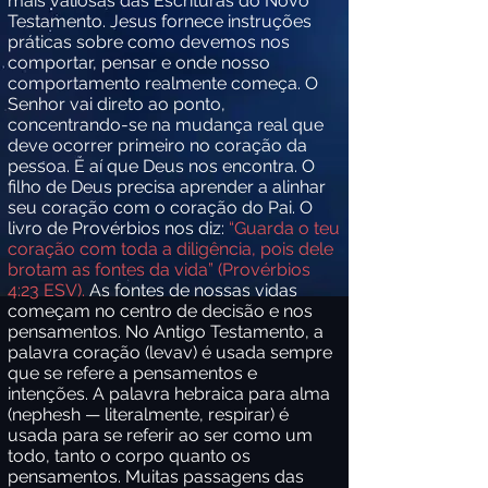
mais valiosas das Escrituras do Novo
Testamento. Jesus fornece instruções
práticas sobre como devemos nos
comportar, pensar e onde nosso
comportamento realmente começa. O
Senhor vai direto ao ponto,
concentrando-se na mudança real que
deve ocorrer primeiro no coração da
pessoa. É aí que Deus nos encontra. O
filho de Deus precisa aprender a alinhar
seu coração com o coração do Pai. O
livro de Provérbios nos diz:
“Guarda o teu
coração com toda a diligência, pois dele
brotam as fontes da vida” (Provérbios
4:23 ESV).
As fontes de nossas vidas
começam no centro de decisão e nos
pensamentos. No Antigo Testamento, a
palavra coração (levav) é usada sempre
que se refere a pensamentos e
intenções. A palavra hebraica para alma
(nephesh — literalmente, respirar) é
usada para se referir ao ser como um
todo, tanto o corpo quanto os
pensamentos. Muitas passagens das