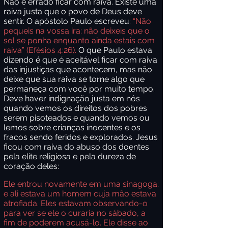
Não é errado ficar com raiva. Existe uma
raiva justa que o povo de Deus deve
sentir. O apóstolo Paulo escreveu:
“Não
pequeis na vossa ira: não deixeis que o
sol se ponha enquanto ainda estais com
raiva” (Efésios 4:26).
O que Paulo estava
dizendo é que é aceitável ficar com raiva
das injustiças que acontecem, mas não
deixe que sua raiva se torne algo que
permaneça com você por muito tempo.
Deve haver indignação justa em nós
quando vemos os direitos dos pobres
serem pisoteados e quando vemos ou
lemos sobre crianças inocentes e os
fracos sendo feridos e explorados. Jesus
ficou com raiva do abuso dos doentes
pela elite religiosa e pela dureza de
coração deles:
Ele entrou novamente em uma sinagoga;
e ali estava um homem cuja mão estava
atrofiada. Eles estavam observando-o
para ver se ele o curaria no sábado, a
fim de poderem acusá-lo. Ele disse ao