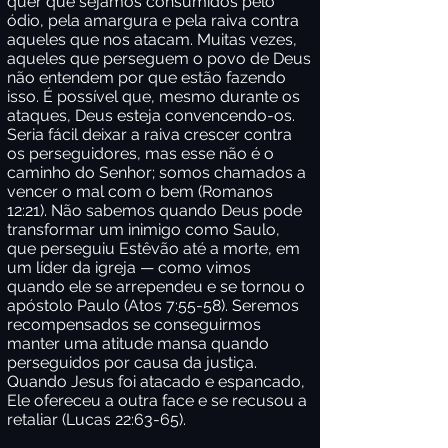
quer que sejamos consumidos pelo
ódio, pela amargura e pela raiva contra
aqueles que nos atacam. Muitas vezes,
aqueles que perseguem o povo de Deus
não entendem por que estão fazendo
isso. É possível que, mesmo durante os
ataques, Deus esteja convencendo-os.
Seria fácil deixar a raiva crescer contra
os perseguidores, mas esse não é o
caminho do Senhor; somos chamados a
vencer o mal com o bem (Romanos
12:21). Não sabemos quando Deus pode
transformar um inimigo como Saulo,
que perseguiu Estêvão até a morte, em
um líder da igreja — como vimos
quando ele se arrependeu e se tornou o
apóstolo Paulo (Atos 7:55-58). Seremos
recompensados se conseguirmos
manter uma atitude mansa quando
perseguidos por causa da justiça.
Quando Jesus foi atacado e espancado,
Ele ofereceu a outra face e se recusou a
retaliar (Lucas 22:63-65).