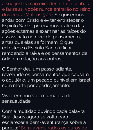
a sua justiça não exceder a dos escribas
e fariseus, vocês nunca entrarão no reino
dos céus” (Mateus 5:20).
Se quisermos
andar com Cristo e evitar entristecer o
Espírito Santo, precisamos ir além das
ações externas e examinar as raízes do
assassinato no nível do pensamento,
antes que elas se formem. O que
entristece o Espírito Santo é ficar
remoendo a raiva e os pensamentos de
ódio em relação aos outros.
O Senhor deu um passo adiante,
revelando os pensamentos que causam
o adultério, um pecado punível em Israel
com morte por apedrejamento:
Viver em pureza em uma era de
sensualidade
Com a multidão ouvindo cada palavra
Sua, Jesus agora se volta para
esclarecer a bem-aventurança sobre a
pureza:
“Bem-aventurados os puros de