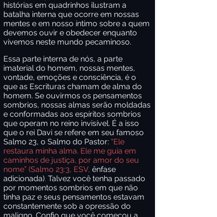
histórias em quadrinhos ilustram a
batalha interna que ocorre em nossas
mentes e em nosso íntimo sobre a quem
devemos ouvir e obedecer enquanto
vivemos
neste mundo pecaminoso.
Essa parte interna de nós, a parte
imaterial do homem, nossas mentes,
vontade, emoções e consciência, é o
que as Escrituras chamam de alma do
homem. Se ouvirmos os pensamentos
sombrios, nossas almas serão moldadas
e conformadas aos espíritos sombrios
que operam no reino invisível. É a isso
que o rei Davi se refere em seu famoso
Salmo 23, o Salmo do Pastor:
“Ele
restaura minha alma. Ele me guia em
caminhos de justiça, por amor do seu
nome” (Salmo 23:3, ESV,
ênfase
adicionada)
.
Talvez você tenha passado
por momentos sombrios em que não
tinha paz e seus pensamentos estavam
constantemente sob a opressão do
maligno. Confio que você começou a