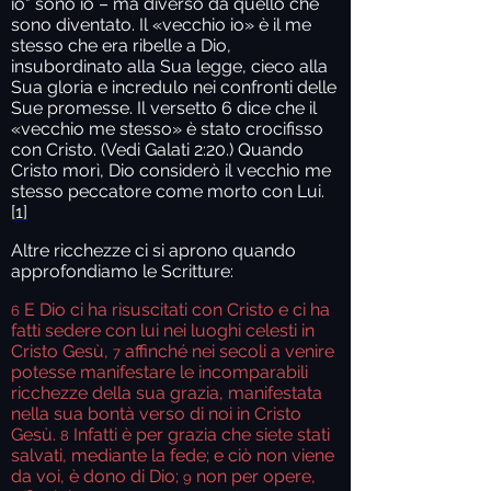
io" sono io – ma diverso da quello che
sono diventato. Il «vecchio io» è il me
stesso che era ribelle a Dio,
insubordinato alla Sua legge, cieco alla
Sua gloria e incredulo nei confronti delle
Sue promesse. Il versetto 6 dice che il
«vecchio me stesso» è stato crocifisso
con Cristo. (Vedi Galati 2:20.) Quando
Cristo morì, Dio considerò il vecchio me
stesso peccatore come morto con Lui.
[1]
Altre ricchezze ci si aprono quando
approfondiamo le Scritture:
E Dio ci ha risuscitati con Cristo e ci ha
6
fatti sedere con lui nei luoghi celesti in
Cristo Gesù,
affinché nei secoli a venire
7
potesse manifestare le incomparabili
ricchezze della sua grazia, manifestata
nella sua bontà verso di noi in Cristo
Gesù.
Infatti è per grazia che siete stati
8
salvati, mediante la fede; e ciò non viene
da voi, è dono di Dio;
non per opere,
9