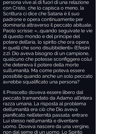
persona vive al di fuori di una relazione
con Cristo, che lo capisca o meno, la
Scrittura ci dice che Satana è il suo
padrone e opera continuamente per
dominarla attraverso il peccato abituale.
Paolo scrisse: «...quando seguivate le vie
di questo mondo e del principe del
potere dell’aria, lo spirito che ora opera
in quelli che sono disubbidienti» (Efesini
2:2). Dio aveva bisogno di un campione,
qualcuno che potesse sconfiggere colui
che deteneva il potere della morte
sull’umanità. Ma come poteva essere
possibile quando anche un solo peccato
avrebbe squalificato una persona?
Il Prescelto doveva essere libero dal
peccato tramandato da Adamo all’intera
razza umana. La risposta al problema
dell’umanità era ciò che Dio aveva
pianificato nell’eternità passata: entrare
Lui stesso nell’umanità e diventare
uomo. Doveva nascere da una vergine,
non dal seme di un uomo. Lo Spirito