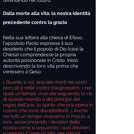
diventando nel futuro.
Dalla morte alla vita: la nostra identità
precedente contro la grazia
Nella sua lettera alla chiesa di Efeso,
l'apostolo Paolo espresse il suo
desiderio che il popolo di Dio (cioè la
Chiesa) comprendesse la propria
autorità posizionale in Cristo. Iniziò
descrivendo la loro vita prima che
venissero a Gesù:
Quanto a voi, eravate morti nei vostri
1
peccati e nelle vostre trasgressioni,
nei
2
quali un tempo vivevate seguendo le vie
di questo mondo e del principe del
regno dell'aria, lo spirito che ora opera in
coloro che sono disubbidienti.
Anche
3
noi tutti un tempo vivevamo in mezzo a
loro, assecondando i desideri della
nostra carne e seguendo i suoi desideri
e pensieri. Come gli altri, per natura