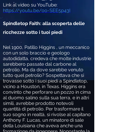
Link al video su YouTube:
https://youtu.be/oo-SEE5p43I
Spindletop Faith: alla scoperta delle
ricchezze sotto i tuoi piedi
Nel 1900, Patillo Higgins , un meccanico
con un solo braccio e geologo
autodidatta, credeva che molte industrie
sarebbero passate dal carbone al
petrolio. Ma da dove sarebbe venuto
tutto quel petrolio? Sospettava che si
trovasse sotto i suoi piedi a Spindletop,
vicino a Houston, in Texas. Higgins era
convinto che perforare un pozzo in cima
al duomo salino sulla sua terra, e in altri
simili, avrebbe prodotto notevoli
quantità di petrolio. Per trasformare il
suo sogno in realtà, si rivolse al capitano
Anthony F. Lucas, un minatore di sale
della Louisiana che aveva anche una
formazione da ingegnere. Nonostante la