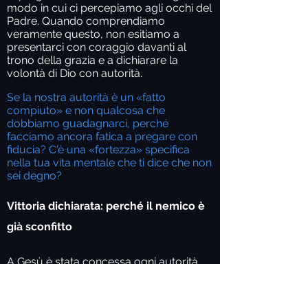
modo in cui ci percepiamo agli occhi del
Padre. Quando comprendiamo
veramente questo, non esitiamo a
presentarci con coraggio davanti al
trono della grazia e a dichiarare la
volontà di Dio con autorità.
Se la nostra autorità è un «fatto
compiuto» e non qualcosa che
dobbiamo guadagnarci, perché
facciamo ancora fatica a pregare con
fiducia? C'è una «fortezza» specifica
nella tua vita mentale che ti dice che non
sei degno?
Vittoria dichiarata: perché il nemico è
già sconfitto
A Gesù è stata concessa ogni autorità
nel regno celeste invisibile e sulla terra.
Attraverso la nostra unione organica
con Lui, Egli ci ha incaricati di andare e