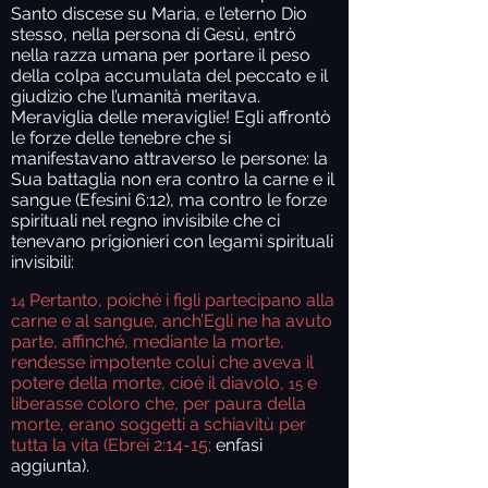
Santo discese su Maria, e l’eterno Dio
stesso, nella persona di Gesù, entrò
nella razza umana per portare il peso
della colpa accumulata del peccato e il
giudizio che l’umanità meritava.
Meraviglia delle meraviglie! Egli affrontò
le forze delle tenebre che si
manifestavano attraverso le persone: la
Sua battaglia non era contro la carne e il
sangue (Efesini 6:12), ma contro le forze
spirituali nel regno invisibile che ci
tenevano prigionieri con legami spirituali
invisibili:
Pertanto, poiché i figli partecipano alla
14
carne e al sangue, anch’Egli ne ha avuto
parte, affinché, mediante la morte,
rendesse impotente colui che aveva il
potere della morte, cioè il diavolo,
e
15
liberasse coloro che, per paura della
morte, erano soggetti a schiavitù per
tutta la vita (Ebrei 2:14-15;
enfasi
aggiunta).