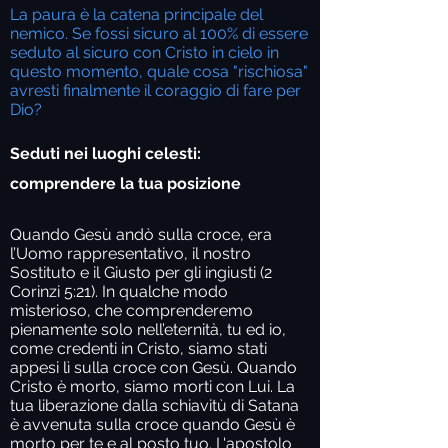
La paura è la catena principale del
nemico. Se fossi sicuro al 100% di essere
seduto al sicuro con Cristo in cielo in
questo momento, quale cosa "rischiosa"
avresti finalmente il coraggio di fare per
Dio?
Seduti nei luoghi celesti:
comprendere la tua posizione
Quando Gesù andò sulla croce, era
l’Uomo rappresentativo, il nostro
Sostituto e il Giusto per gli ingiusti (2
Corinzi 5:21). In qualche modo
misterioso, che comprenderemo
pienamente solo nell’eternità, tu ed io,
come credenti in Cristo, siamo stati
appesi lì sulla croce con Gesù. Quando
Cristo è morto, siamo morti con Lui. La
tua liberazione dalla schiavitù di Satana
è avvenuta sulla croce quando Gesù è
morto per te e al posto tuo. L'apostolo