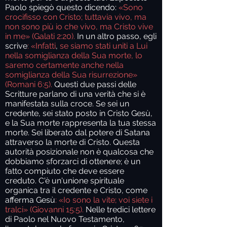
Paolo spiegò questo dicendo:
«Sono
crocifisso con Cristo; tuttavia vivo, ma
non sono più io che vivo, ma Cristo vive
in me» (Galati 2:20).
In un altro passo, egli
scrive
: «Infatti
,
se siamo stati uniti a Lui
nella somiglianza della Sua morte, lo
saremo certamente anche nella
somiglianza della Sua risurrezione»
(Romani 6:5).
Questi due passi delle
Scritture parlano di una verità che si è
manifestata sulla croce. Se sei un
credente, sei stato posto in Cristo Gesù,
e la Sua morte rappresenta la tua stessa
morte. Sei liberato dal potere di Satana
attraverso la morte di Cristo. Questa
autorità posizionale non è qualcosa che
dobbiamo sforzarci di ottenere; è un
fatto compiuto che deve essere
creduto. C'è un'unione spirituale
organica tra il credente e Cristo, come
afferma Gesù
: «Io sono la vite; voi siete i
tralci» (Giovanni 15:5).
Nelle tredici lettere
di Paolo nel Nuovo Testamento,