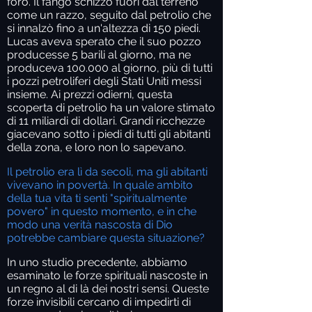
foro. Il fango schizzò fuori dal terreno
come un razzo, seguito dal petrolio che
si innalzò fino a un'altezza di 150 piedi.
Lucas aveva sperato che il suo pozzo
producesse 5 barili al giorno, ma ne
produceva 100.000 al giorno, più di tutti
i pozzi petroliferi degli Stati Uniti messi
insieme. Ai prezzi odierni, questa
scoperta di petrolio ha un valore stimato
di 11 miliardi di dollari. Grandi ricchezze
giacevano sotto i piedi di tutti gli abitanti
della zona, e loro non lo sapevano.
Il petrolio era lì da secoli, ma gli abitanti
vivevano in povertà. In quale ambito
della tua vita ti senti "spiritualmente
povero" in questo momento, e in che
modo una verità nascosta di Dio
potrebbe cambiare questa situazione?
In uno studio precedente, abbiamo
esaminato le forze spirituali nascoste in
un regno al di là dei nostri sensi. Queste
forze invisibili cercano di impedirti di