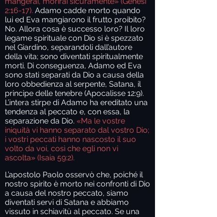
mangerai, morirai sicuramente» (Genesi
2:16-17).
Adamo cadde morto quando
lui ed Eva mangiarono il frutto proibito?
No. Allora cosa è successo loro? Il loro
legame spirituale con Dio si è spezzato
nel Giardino, separandoli dall’autore
della vita; sono diventati spiritualmente
morti. Di conseguenza, Adamo ed Eva
sono stati separati da Dio a causa della
loro obbedienza al serpente, Satana, il
principe delle tenebre (Apocalisse 12:9).
L’intera stirpe di Adamo ha ereditato una
tendenza al peccato e, con essa, la
separazione da Dio.
«Ma le vostre
iniquità vi hanno separato dal vostro Dio;
i vostri peccati hanno nascosto il suo
volto da voi, così che egli non vi
ascolta» (Isaia 59:2).
L’apostolo Paolo osservò che, poiché il
nostro spirito è morto nei confronti di Dio
a causa del nostro peccato, siamo
diventati servi di Satana e abbiamo
vissuto in schiavitù al peccato. Se una