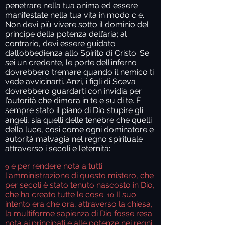
penetrare nella tua anima ed essere
manifestate nella tua vita in modo c e.
Non devi più vivere sotto il dominio del
principe della potenza dell’aria; al
contrario, devi essere guidato
dall’obbedienza allo Spirito di Cristo. Se
sei un credente, le porte dell’inferno
dovrebbero tremare quando il nemico ti
vede avvicinarti. Anzi, i figli di Sceva
dovrebbero guardarti con invidia per
l’autorità che dimora in te e su di te. È
sempre stato il piano di Dio stupire gli
angeli, sia quelli delle tenebre che quelli
della luce, così come ogni dominatore e
autorità malvagia nel regno spirituale
attraverso i secoli e l’eternità:
e per rendere nota a tutti
9
l'amministrazione di questo mistero, che
per secoli è stato tenuto nascosto in Dio,
che ha creato tutte le cose.
Il suo
10
intento era che ora, attraverso la chiesa,
la multiforme sapienza di Dio fosse resa
nota ai principati e alle potenze nei regni