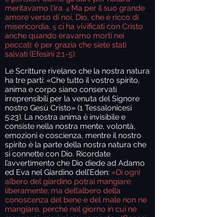
meritavamo l'ira.
Ma per il suo grande
4
amore verso di noi, Dio, che è ricco di
misericordia,
ci ha vivificati con Cristo
5
anche quando eravamo morti nei
peccati: è per grazia che siete stati
salvati (Efesini 2:1-5).
Le Scritture rivelano che la nostra natura
ha tre parti: «Che tutto il vostro spirito,
anima e corpo siano conservati
irreprensibili per la venuta del Signore
nostro Gesù Cristo» (1 Tessalonicesi
5:23). La nostra anima è invisibile e
consiste nella nostra mente, volontà,
emozioni e coscienza, mentre il nostro
spirito è la parte della nostra natura che
si connette con Dio. Ricordate
l’avvertimento che Dio diede ad Adamo
ed Eva nel Giardino dell’Eden:
«Di ogni
albero del giardino potrai mangiare
liberamente; ma dell’albero della
conoscenza del bene e del male non ne
mangiare, perché nel giorno in cui ne