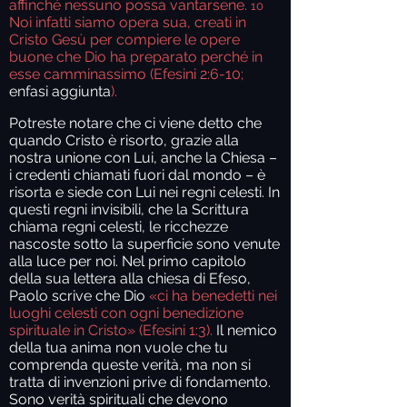
affinché nessuno possa vantarsene.
10
Noi infatti siamo opera sua, creati in
Cristo Gesù per compiere le opere
buone che Dio ha preparato perché in
esse camminassimo (Efesini 2:6-10;
enfasi aggiunta
).
Potreste notare che ci viene detto che
quando Cristo è risorto, grazie alla
nostra unione con Lui, anche la Chiesa –
i credenti chiamati fuori dal mondo – è
risorta e siede con Lui nei regni celesti. In
questi regni invisibili, che la Scrittura
chiama regni celesti, le ricchezze
nascoste sotto la superficie sono venute
alla luce per noi. Nel primo capitolo
della sua lettera alla chiesa di Efeso,
Paolo scrive che Dio
«ci ha benedetti nei
luoghi celesti con ogni benedizione
spirituale in Cristo» (Efesini 1:3).
Il nemico
della tua anima non vuole che tu
comprenda queste verità, ma non si
tratta di invenzioni prive di fondamento.
Sono verità spirituali che devono