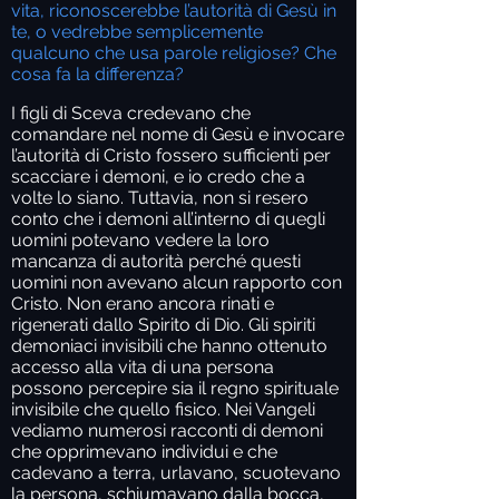
vita, riconoscerebbe l’autorità di Gesù in
te, o vedrebbe semplicemente
qualcuno che usa parole religiose? Che
cosa fa la differenza?
I figli di Sceva credevano che
comandare nel nome di Gesù e invocare
l’autorità di Cristo fossero sufficienti per
scacciare i demoni, e io credo che a
volte lo siano. Tuttavia, non si resero
conto che i demoni all’interno di quegli
uomini potevano vedere la loro
mancanza di autorità perché questi
uomini non avevano alcun rapporto con
Cristo. Non erano ancora rinati e
rigenerati dallo Spirito di Dio. Gli spiriti
demoniaci invisibili che hanno ottenuto
accesso alla vita di una persona
possono percepire sia il regno spirituale
invisibile che quello fisico. Nei Vangeli
vediamo numerosi racconti di demoni
che opprimevano individui e che
cadevano a terra, urlavano, scuotevano
la persona, schiumavano dalla bocca,