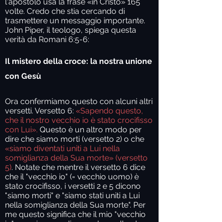
l'apostolo usa la frase «in Cristo» 165
volte. Credo che stia cercando di
trasmettere un messaggio importante.
John Piper, il teologo, spiega questa
verità da Romani 6:5-6:
Il mistero della croce: la nostra unione
con Gesù
Ora confermiamo questo con alcuni altri
versetti. Versetto 6:
«Sapendo questo,
che il nostro vecchio io è stato crocifisso
con Lui».
Questo è un altro modo per
dire che siamo morti (versetto 2) o che
«siamo diventati uniti a Lui nella
somiglianza della Sua morte» (versetto
5)
.
Notate che mentre il versetto 6 dice
che il "vecchio io" (= vecchio uomo) è
stato crocifisso, i versetti 2 e 5 dicono
"siamo morti" e "siamo stati uniti a Lui
nella somiglianza della Sua morte". Per
me questo significa che il mio "vecchio