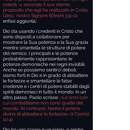
celesti,
secondo il suo eterno
11
proposito che egli ha realizzato in Cristo
Gesù, nostro Signore (Efesini 3:9-11;
enfasi aggiunta
).
Dio sta usando i credenti in Cristo che
sono disposti a collaborare per
mostrare la Sua potenza e la Sua grazia
mentre smantella le strutture di potere
del nemico. I principati e le potenze
probabilmente rappresentano le
potenze demoniache nei regni invisibili.
Anche se possiamo sentirci deboli,
siamo forti in Dio e in grado di abbattere
le fortezze e smantellare le false
credenze e i centri di potere stabiliti dagli
spiriti demoniaci in tutto il mondo. In un
altro passo, Paolo scrisse:
«Le armi con
cui combattiamo non sono quelle del
mondo. Al contrario, hanno il potere
divino di abbattere le fortezze» (2 Corinzi
10:4).
Dio ha uno scopo e un piano, e anche