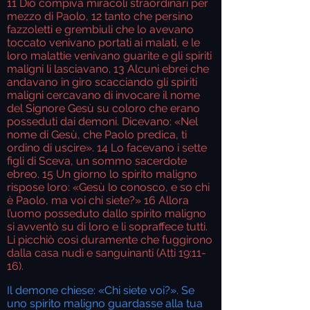
11 Dio compiva miracoli straordinari per
mezzo di Paolo, 12 tanto che persino
fazzoletti e grembiuli che lo avevano
toccato venivano portati ai malati, e le
loro malattie venivano guarite e gli spiriti
maligni li lasciavano. 13 Alcuni ebrei che
andavano in giro scacciando gli spiriti
maligni cercavano di invocare il nome
del Signore Gesù su coloro che erano
posseduti dai demoni. Dicevano: «Nel
nome di Gesù, che Paolo predica, ti
ordino di uscire». 14 Lo facevano i sette
figli di Sceva, un sommo sacerdote
ebreo. 15 Un giorno lo spirito maligno
rispose loro: «Gesù lo conosco, e so chi
è Paolo, ma voi chi siete?» 16 Allora
l’uomo posseduto dallo spirito maligno
si avventò su di loro e li sopraffece tutti.
Li picchiò così duramente che fuggirono
dalla casa nudi e sanguinanti (Atti 19:11-
16).
Il demone chiese: «Chi siete voi?». Se
uno spirito maligno guardasse alla tua