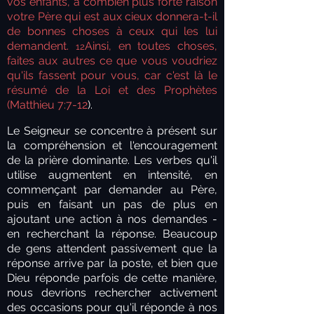
vos enfants, à combien plus forte raison
votre Père qui est aux cieux donnera-t-il
de bonnes choses à ceux qui les lui
demandent.
Ainsi, en toutes choses,
12
faites aux autres ce que vous voudriez
qu'ils fassent pour vous, car c'est là le
résumé de la Loi et des Prophètes
(Matthieu 7:7-12
).
Le Seigneur se concentre à présent sur
la compréhension et l'encouragement
de la prière dominante. Les verbes qu'il
utilise augmentent en intensité, en
commençant par demander au Père,
puis en faisant un pas de plus en
ajoutant une action à nos demandes -
en recherchant la réponse. Beaucoup
de gens attendent passivement que la
réponse arrive par la poste, et bien que
Dieu réponde parfois de cette manière,
nous devrions rechercher activement
des occasions pour qu'il réponde à nos