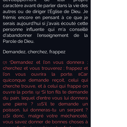
caractère avant de parler dans la vie des
autres ou de diriger l'Église de Dieu. Je
frémis encore en pensant à ce que je
serais aujourd'hui si j'avais écouté cette
personne influente qui m'a conseillé
d'abandonner l'enseignement de la
Parole de Dieu.
Demandez, cherchez, frappez
Demandez et l'on vous donnera ;
(7) "
cherchez et vous trouverez ; frappez et
l'on vous ouvrira la porte.
Car
8
quiconque demande reçoit, celui qui
cherche trouve, et à celui qui frappe on
ouvre la porte.
Si ton fils te demande
(9) "
du pain, lequel d'entre vous lui donnera
une pierre ?
S'il te demande un
10
poisson, lui donneras-tu un serpent ?
Si donc, malgré votre méchanceté,
11
vous savez donner de bonnes choses à