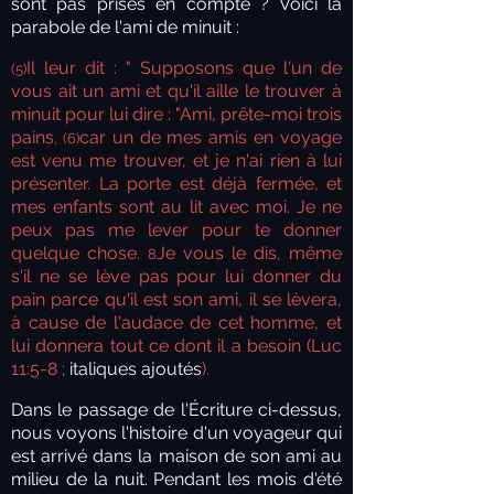
sont pas prises en compte ? Voici la
parabole de l'ami de minuit :
Il leur dit : " Supposons que l'un de
(5)
vous ait un ami et qu'il aille le trouver à
minuit pour lui dire : "Ami, prête-moi trois
pains
car un de mes amis en voyage
, (6)
est venu me trouver, et je n'ai rien à lui
présenter. La porte est déjà fermée, et
mes enfants sont au lit avec moi. Je ne
peux pas me lever pour te donner
quelque chose.
Je vous le dis, même
8
s'il ne se lève pas pour lui donner du
pain parce qu'il est son ami, il se lèvera,
à cause de l'audace de cet homme, et
lui donnera tout ce dont il a besoin (Luc
11:5-8 ;
italiques ajoutés
).
Dans le passage de l'Écriture ci-dessus,
nous voyons l'histoire d'un voyageur qui
est arrivé dans la maison de son ami au
milieu de la nuit. Pendant les mois d'été