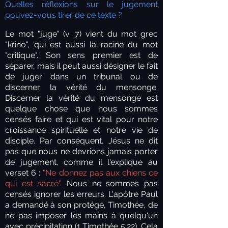
Quelles réflexions sur le jugement
pouvez-vous tirer de ce texte ?
Le mot "juge" (v. 7) vient du mot grec
"krino", qui est aussi la racine du mot
"critique". Son sens premier est de
séparer, mais il peut aussi désigner le fait
de juger dans un tribunal ou de
discerner la vérité du mensonge.
Discerner la vérité du mensonge est
quelque chose que nous sommes
censés faire et qui est vital pour notre
croissance spirituelle et notre vie de
disciple. Par conséquent, Jésus ne dit
pas que nous ne devrions jamais porter
de jugement, comme il l'explique au
verset 6 :
"Ne donnez pas aux chiens ce
qui est sacré".
Nous ne sommes pas
censés ignorer les erreurs. L'apôtre Paul
a demandé à son protégé, Timothée, de
ne pas imposer les mains à quelqu'un
avec précipitation (1 Timothée 5:22). Cela