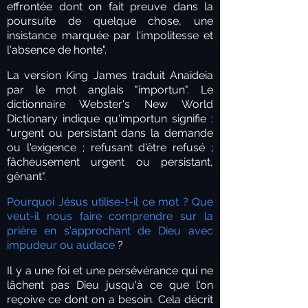
effrontée dont on fait preuve dans la
poursuite de quelque chose, une
insistance marquée par l'impolitesse et
l'absence de honte".
La version King James traduit Anaideia
par le mot anglais "importun". Le
dictionnaire Webster's New World
Dictionary indique qu'importun signifie :
"urgent ou persistant dans la demande
ou l'exigence ; refusant d'être refusé ;
fâcheusement urgent ou persistant,
gênant".
Pourquoi Jésus utilise-t-il ce mot ? Que
veut-il nous faire comprendre sur la
prière en s'approchant de Dieu avec
impudeur ou audace
?
Il y a une foi et une persévérance qui ne
lâchent pas Dieu jusqu'à ce que l'on
reçoive ce dont on a besoin. Cela décrit