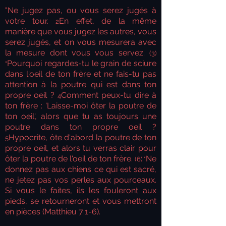
"Ne jugez pas, ou vous serez jugés à
votre tour.
En effet, de la même
2
manière que vous jugez les autres, vous
serez jugés, et on vous mesurera avec
la mesure dont vous vous servez.
(3)
Pourquoi regardes-tu le grain de sciure
"
dans l'oeil de ton frère et ne fais-tu pas
attention à la poutre qui est dans ton
propre oeil ?
Comment peux-tu dire à
4
ton frère : 'Laisse-moi ôter la poutre de
ton oeil', alors que tu as toujours une
poutre dans ton propre oeil ?
Hypocrite, ôte d'abord la poutre de ton
5
propre oeil, et alors tu verras clair pour
ôter la poutre de l'oeil de ton frère.
Ne
(6) "
donnez pas aux chiens ce qui est sacré,
ne jetez pas vos perles aux pourceaux.
Si vous le faites, ils les fouleront aux
pieds, se retourneront et vous mettront
en pièces (Matthieu 7:1-6
).