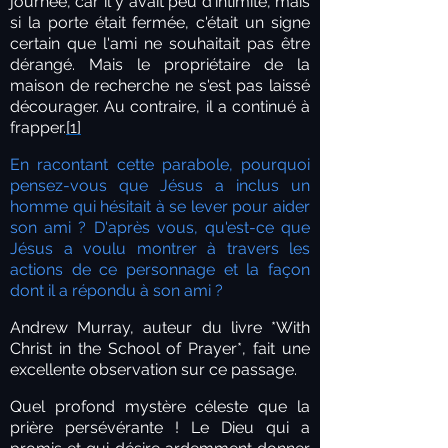
journée, car il y avait peu d'intimité, mais
si la porte était fermée, c'était un signe
certain que l'ami ne souhaitait pas être
dérangé. Mais le propriétaire de la
maison de recherche ne s'est pas laissé
décourager. Au contraire, il a continué à
frapper.
[1]
En racontant cette parabole, pourquoi
pensez-vous que Jésus a inclus un
homme qui hésitait à se lever pour aider
son ami ? D'après vous, qu'est-ce que
Jésus a voulu montrer à travers les
actions de ce personnage et la façon
dont il a répondu à son ami ?
Andrew Murray, auteur du livre *With
Christ in the School of Prayer*, fait une
excellente observation sur ce passage.
Quel profond mystère céleste que la
prière persévérante ! Le Dieu qui a