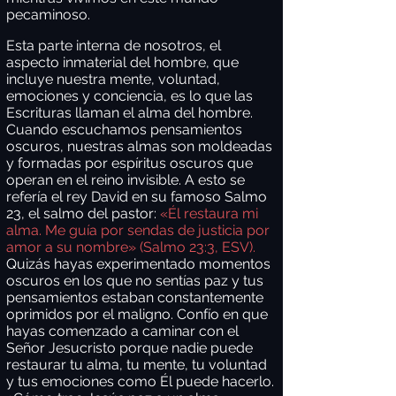
pecaminoso.
Esta parte interna de nosotros, el
aspecto inmaterial del hombre, que
incluye nuestra mente, voluntad,
emociones y conciencia, es lo que las
Escrituras llaman el alma del hombre.
Cuando escuchamos pensamientos
oscuros, nuestras almas son moldeadas
y formadas por espíritus oscuros que
operan en el reino invisible. A esto se
refería el rey David en su famoso Salmo
23, el salmo del pastor:
«Él restaura mi
alma. Me guía por sendas de justicia por
amor a su nombre» (Salmo 23:3, ESV).
Quizás hayas experimentado momentos
oscuros en los que no sentías paz y tus
pensamientos estaban constantemente
oprimidos por el maligno. Confío en que
hayas comenzado a caminar con el
Señor Jesucristo porque nadie puede
restaurar tu alma, tu mente, tu voluntad
y tus emociones como Él puede hacerlo.