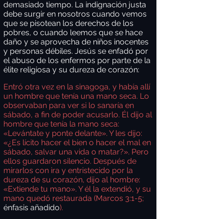
demasiado tiempo. La indignación justa
debe surgir en nosotros cuando vemos
que se pisotean los derechos de los
pobres, o cuando leemos que se hace
daño y se aprovecha de niños inocentes
y personas débiles. Jesús se enfadó por
el abuso de los enfermos por parte de la
élite religiosa y su dureza de corazón:
Entró otra vez en la sinagoga, y había allí
un hombre que tenía una mano seca. Lo
observaban para ver si lo sanaría en
sábado, a fin de poder acusarlo. Él dijo al
hombre que tenía la mano seca:
«Levántate y ponte delante». Y les dijo:
«¿Es lícito hacer el bien o hacer el mal en
sábado, salvar una vida o matar?». Pero
ellos guardaron silencio. Después de
mirarlos con ira y entristecido por la
dureza de su corazón, dijo al hombre:
«Extiende tu mano». Y él la extendió, y su
mano quedó restaurada (Marcos 3:1-5;
énfasis añadido
).