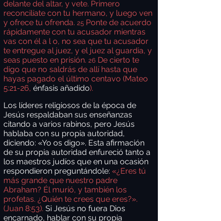
delante del altar, y vete. Primero
reconcilíate con tu hermano, y luego ven
y ofrece tu ofrenda.
Ponte de acuerdo
25
rápidamente con tu acusador mientras
vas con él a l o, no sea que tu acusador
te entregue al juez, y el juez al guardia, y
seas puesto en prisión.
De cierto te
26
digo que no saldrás de allí hasta que
hayas pagado el último centavo (
Mateo
5:21-26,
énfasis añadido
).
Los líderes religiosos de la época de
Jesús respaldaban sus enseñanzas
citando a varios rabinos, pero Jesús
hablaba con su propia autoridad,
diciendo: «Yo os digo». Esta afirmación
de su propia autoridad enfureció tanto a
los maestros judíos que en una ocasión
respondieron preguntándole:
«¿Eres tú
más grande que nuestro padre
Abraham? Él murió, y también los
profetas. ¿Quién te crees que eres?».
(Juan 8:53).
Si Jesús no fuera Dios
encarnado, hablar con su propia