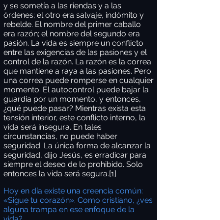
y se sometía a las riendas y a las
órdenes; el otro era salvaje, indómito y
rebelde. El nombre del primer caballo
era razón; el nombre del segundo era
pasión. La vida es siempre un conflicto
entre las exigencias de las pasiones y el
control de la razón. La razón es la correa
que mantiene a raya a las pasiones. Pero
una correa puede romperse en cualquier
momento. El autocontrol puede bajar la
guardia por un momento, y entonces,
¿qué puede pasar? Mientras exista esta
tensión interior, este conflicto interno, la
vida será insegura. En tales
circunstancias, no puede haber
seguridad. La única forma de alcanzar la
seguridad, dijo Jesús, es erradicar para
siempre el deseo de lo prohibido. Solo
entonces la vida será segura.
[1]
Hoy en día existe una creencia común:
«Sigue tu corazón». Como cristiano, ¿ves
alguna trampa en ese enfoque de la
vida?