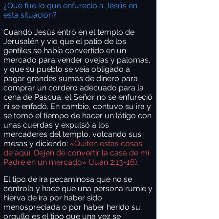
¿Qué fue lo que enfureció a Jesús en
esta situación?
Cuando Jesús entró en el templo de
Jerusalén y vio que el patio de los
gentiles se había convertido en un
mercado para vender ovejas y palomas,
y que su pueblo se veía obligado a
pagar grandes sumas de dinero para
comprar un cordero adecuado para la
cena de Pascua, el Señor no se enfureció
ni se enfadó. En cambio, contuvo su ira y
se tomó el tiempo de hacer un látigo con
unas cuerdas y expulsó a los
mercaderes del templo, volcando sus
mesas y diciendo:
«Quiten estas cosas
de aquí. Dejen de convertir la casa de mi
Padre en un mercado» (Juan 2:13-16).
El tipo de ira pecaminosa que no se
controla y hace que una persona rumie y
hierva de ira por haber sido
menospreciada o por haber herido su
orgullo es el tipo que una vez se