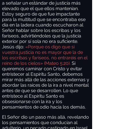
a señalar un estándar de justicia más
elevado que el que ellos mantenían.
Estoy seguro de que fue impactante
para la multitud que se encontraba ese
día en la ladera cuando escucharon al
Señor hablar sobre los escribas y los
fariseos, advirtiéndoles que la justicia
exterior por sí sola no era suficiente.
Jesús dijo:
«Porque os digo que si
vuestra justicia no es mayor que la de
los escribas y fariseos, no entraréis en el
reino de los cielos» (Mateo 5:20).
Si
queremos caminar con Cristo y evitar
entristecer al Espíritu Santo, debemos
mirar más allá de las acciones externas y
abordar las raíces de la ira a nivel mental
antes de que se desarrollen. Lo que
entristece al Espíritu Santo es
obsesionarse con la ira y los
pensamientos de odio hacia los demás.
El Señor dio un paso más allá, revelando
los pensamientos que conducían al
adulterio, un pecado castigado en Israel