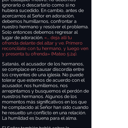
ignorarlo o descartarlo como si no
hubiera sucedido. En cambio, antes de
acercarnos al Señor en adoración,
debemos humillarnos, confrontar a
nuestro hermano y resolver el problema.
Solo entonces debemos regresar al
lugar de adoración.
«... deja allí tu
ofrenda delante del altar y ve. Primero
reconcilíate con tu hermano, y luego ven
y presenta tu ofrenda» (Mateo 5:24).
Satanás, el acusador de los hermanos,
se complace en causar discordia entre
los creyentes de una iglesia. No puede
tolerar que estemos de acuerdo con el
acusador, nos humillemos, nos
arrepintamos y busquemos el perdón de
nuestros hermanos. Algunos de los
momentos más significativos en los que
he complacido al Señor han sido cuando
he resuelto un conflicto en una relación.
La humildad es buena para el alma.