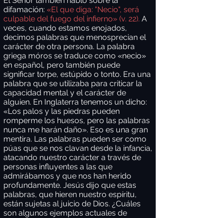
El Señor también habló sobre la
difamación:
«El que diga: "Necio", será
culpable del fuego del infierno» (v. 22).
A
veces, cuando estamos enojados,
decimos palabras que menosprecian el
carácter de otra persona. La palabra
griega móros se traduce como «necio»
en español, pero también puede
significar torpe, estúpido o tonto. Era una
palabra que se utilizaba para criticar la
capacidad mental y el carácter de
alguien. En Inglaterra tenemos un dicho:
«Los palos y las piedras pueden
romperme los huesos, pero las palabras
nunca me harán daño». Eso es una gran
mentira. Las palabras pueden ser como
púas que se nos clavan desde la infancia,
atacando nuestro carácter a través de
personas influyentes a las que
admirábamos y que nos han herido
profundamente. Jesús dijo que estas
palabras, que hieren nuestro espíritu,
están sujetas al juicio de Dios. ¿Cuáles
son algunos ejemplos actuales de