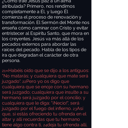
¿Cómo trae Jesús paz a un alma
atribulada? Primero, nos rendimos
completamente a Él, y luego Él
comienza el proceso de renovación y
transformación. El Sermón del Monte nos
enseña cómo caminar con Cristo y evitar
entristecer al Espíritu Santo, que mora en
los creyentes. Jesús va más allá de los
pecados externos para abordar las
raíces del pecado. Habla de los tipos de
ira que degradan el carácter de otra
persona.
«Habéis oído que se dijo a los antiguos:
21
"No matarás; y cualquiera que mate será
juzgado".
Pero yo os digo que
22
cualquiera que se enoje con su hermano
será juzgado; cualquiera que insulte a su
hermano será juzgado por el concilio; y
cualquiera que le diga: "¡Necio!", será
juzgado por el fuego del infierno.
Así
23
que, si estás ofreciendo tu ofrenda en el
altar y allí recuerdas que tu hermano
tiene algo contra ti,
deja tu ofrenda allí,
24