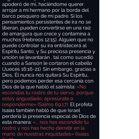
apoderó de mí, haciéndome querer
arrojar a mi hermano por la borda del
barco pesquero de mi padre. Si los
pensamientos persistentes de ira no se
liberan, pueden convertirse en una raíz
de amargura que crece y contamina a
muchos (Hebreos 12:15). Alguien que no
puede controlar su ira entristecerá al
Espíritu Santo, y Su preciosa presencia y
unción se levantarán , tal como sucedió
cuando a Sansón le cortaron el cabello
(Jueces 16:16-21). Sin embargo, gracias a
Dios, Él nunca nos quitará Su Espíritu,
pero podemos perder esa cercanía con
Dios de la que habló el salmista:
«No
escondas tu rostro de tu siervo, porque
estoy angustiado; apresúrate a
responderme» (Salmo 69:17).
El profeta
Isaías también habló de que Israel
perdería la presencia especial de Dios de
esta manera:
«... nos has escondido tu
rostro y nos has hecho derretir en la
mano de nuestras iniquidades» (Isaías