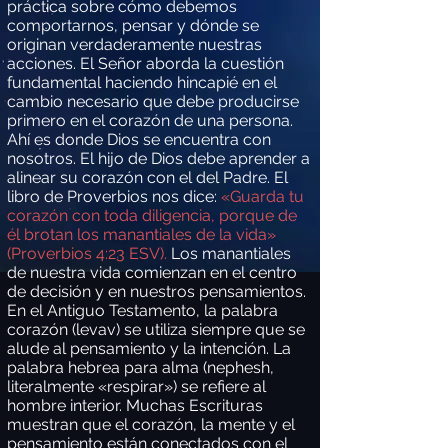
práctica sobre cómo debemos
comportarnos, pensar y dónde se
originan verdaderamente nuestras
acciones. El Señor aborda la cuestión
fundamental haciendo hincapié en el
cambio necesario que debe producirse
primero en el corazón de una persona.
Ahí es donde Dios se encuentra con
nosotros. El hijo de Dios debe aprender a
alinear su corazón con el del Padre. El
libro de Proverbios nos dice:
«Guarda tu
corazón con toda diligencia, porque de
él brotan los manantiales de la vida»
(Proverbios 4:23 ESV).
Los manantiales
de nuestra vida comienzan en el centro
de decisión y en nuestros pensamientos.
En el Antiguo Testamento, la palabra
corazón (levav) se utiliza siempre que se
alude al pensamiento y la intención. La
palabra hebrea para alma (nephesh,
literalmente «respirar») se refiere al
hombre interior. Muchas Escrituras
muestran que el corazón, la mente y el
pensamiento están conectados con el