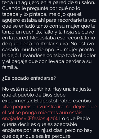
tenía un agujero en la pared de su salón.
Cuando le pregunté por qué no lo
tapaba y lo pintaba, me dijo que el
agujero estaba ahí para recordarle la vez
que se enfadó tanto con su mujer que le
lanzó un cuchillo, falló y la hoja se clavó
en la pared. Necesitaba ese recordatorio
de que debía controlar su ira. No estuvo
casado mucho tiempo. Su mujer pronto
le dejó, llevándose consigo todo el dolor
y el bagaje que conllevaba perder a su
familia.
¿Es pecado enfadarse?
No está mal sentir ira. Hay una ira justa
que el pueblo de Dios debe
experimentar. El apóstol Pablo escribió
:
«No pequéis en vuestra ira: no dejéis que
el sol se ponga mientras aún estáis
enojados» (Efesios 4:26).
Lo que Pablo
quería decir es que es aceptable
enojarse por las injusticias, pero no hay
que dejar que esa ira perdure