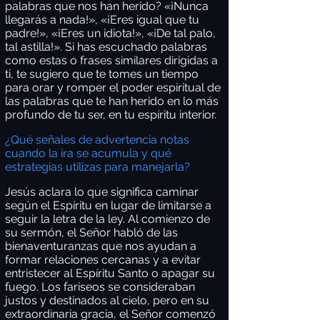
palabras que nos han herido? «¡Nunca
llegarás a nada!», «¡Eres igual que tu
padre!», «¡Eres un idiota!», «¡De tal palo,
tal astilla!». Si has escuchado palabras
como estas o frases similares dirigidas a
ti, te sugiero que te tomes un tiempo
para orar y romper el poder espiritual de
las palabras que te han herido en lo más
profundo de tu ser, en tu espíritu interior.
¿Qué señales de advertencia notas
cuando la ira se acumula y qué
estrategias utilizas para manejarla?
Jesús aclara lo que significa caminar
según el Espíritu en lugar de limitarse a
seguir la letra de la ley. Al comienzo de
su sermón, el Señor habló de las
bienaventuranzas que nos ayudan a
formar relaciones cercanas y a evitar
entristecer al Espíritu Santo o apagar su
fuego. Los fariseos se consideraban
justos y destinados al cielo, pero en su
extraordinaria gracia, el Señor comenzó