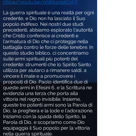
https://youtu.be/mW0srpqCn5Y
La guerra spirituale è una realtà per ogni
credente, e Dio non ha lasciato il Suo
popolo indifeso. Nei nostri due studi
precedenti, abbiamo esplorato l'autorità
che Cristo conferisce ai credenti e
l'armatura di Dio che ci protegge nella
battaglia contro le forze delle tenebre. In
questo studio biblico, ci concentriamo
sulle armi spirituali più potenti del
credente: strumenti che lo Spirito Santo
utilizza per aiutarci a rimanere saldi, a
vincere il male e a promuovere i
propositi di Dio. Paolo identifica due di
queste armi in Efesini 6, e la Scrittura ne
evidenzia una terza che porta alla
vittoria nel regno invisibile. Insieme,
queste tre potenti armi sono la Parola di
Dio, la preghiera e la lode e l'adorazione.
Iniziamo con la spada dello Spirito, la
Parola di Dio, e scopriamo come Dio
equipaggia il Suo popolo per la vittoria
nella guerra spirituale.