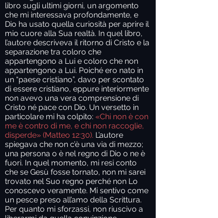
libro sugli ultimi giorni, un argomento
che mi interessava profondamente, e
Dio ha usato quella curiosità per aprire il
mio cuore alla Sua realtà. In quel libro,
l’autore descriveva il ritorno di Cristo e la
separazione tra coloro che
appartengono a Lui e coloro che non
appartengono a Lui. Poiché ero nato in
un “paese cristiano”, davo per scontato
di essere cristiano, eppure interiormente
non avevo una vera comprensione di
Cristo né pace con Dio. Un versetto in
particolare mi ha colpito:
«Chi non è con
me è contro di me, e chi non raccoglie,
disperde» (Matteo 12:30).
L’autore
spiegava che non c’è una via di mezzo;
una persona o è nel regno di Dio o ne è
fuori. In quel momento, mi resi conto
che se Gesù fosse tornato, non mi sarei
trovato nel Suo regno perché non Lo
conoscevo veramente. Mi sentivo come
un pesce preso all’amo della Scrittura.
Per quanto mi sforzassi, non riuscivo a