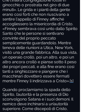
che l'intera congregazione fosse in
ginocchio o prostrata nel giro di due
minuti». Le grida e i pianti della gente
erano così forti che non riuscivano a
sentire l'appello di Finney affinché
accogliessero la misericordia di Cristo.
«Finney sembrava così unto dallo Spirito
Santo che le persone si sentivano
convinte del proprio peccato
semplicemente guardandolo. Mentre
teneva delle riunioni a Utica, New York,
visitò una grande fabbrica. Alla sua vista,
un operaio crollò, poi un altro, e poi un
altro ancora crollò e pianse sotto il peso
dei propri peccati, e alla fine erano così
tanti a singhiozzare e piangere che i
macchinari dovettero essere fermati
mentre Finney li indirizzava a Cristo».
[1]
Quando proclamiamo la spada dello
Spirito, l’autorità e la presenza di Dio
sconvolgono Satana e i suoi demoni. Il
nemico deve inchinarsi a un’autorità
superiore. Come discepoli di Cristo,