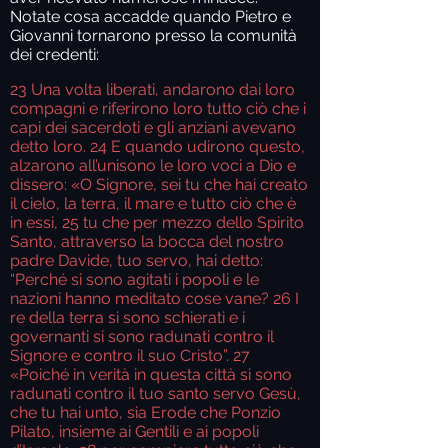
Notate cosa accadde quando Pietro e
Giovanni tornarono presso la comunità
dei credenti:
23
Una volta liberati, andarono dai loro
compagni e riferirono loro tutto ciò che i
capi dei sacerdoti e gli anziani avevano
detto loro.
24
E quando udirono questo,
alzarono all’unisono le loro voci a Dio e
dissero: «O Signore, sei tu che hai creato
il cielo, la terra, il mare e tutto ciò che è
in essi,
25
tu che per mezzo dello Spirito
Santo, attraverso la bocca del nostro
padre Davide, tuo servo, hai detto:
“Perché si sono agitati i popoli e le
nazioni hanno meditato cose vane?
26
I
re della terra si sono schierati e i
governanti si sono radunati contro il
Signore e contro il suo Cristo”.
27
«Poiché in verità in questa città si sono
radunati contro il tuo santo servo Gesù,
che tu hai unto, sia Erode che Ponzio
Pilato, insieme ai Gentili e ai popoli