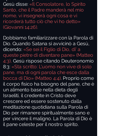
Gesù disse:
«Il Consolatore, lo Spirito
Santo, che il Padre manderà nel mio
nome, vi insegnerà ogni cosa e vi
ricorderà tutto ciò che vi ho detto»
(Giovanni 14:26).
Dobbiamo familiarizzare con la Parola di
Dio. Quando Satana si avvicinò a Gesù,
dicendo:
«Se sei il Figlio di Dio, di' a
queste pietre di diventare pane» (Matteo
4:3),
Gesù rispose citando Deuteronomio
8:3:
«Sta scritto: L'uomo non vive di solo
pane, ma di ogni parola che esce dalla
bocca di Dio» (Matteo 4:4)
. Proprio come
il corpo fisico ha bisogno del pane, che è
un alimento base nella dieta degli
Israeliti, il credente in Cristo deve
crescere ed essere sostenuto dalla
meditazione quotidiana sulla Parola di
Dio per rimanere spiritualmente sano e
per vincere il maligno. La Parola di Dio è
il pane celeste per il nostro spirito.