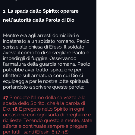
1. La spada dello Spirito: operare
nell'autorità della Parola di Dio
Mentre era agli arresti domiciliari e
incatenato a un soldato romano, Paolo
scrisse alla chiesa di Efeso. Il soldato
aveva il compito di sorvegliare Paolo e
impedirgli di fuggire. Osservando
l'armatura della guardia romana, Paolo
potrebbe aver tratto ispirazione per
riflettere sull'armatura con cui Dio ci
equipaggia per le nostre lotte spirituali,
portandolo a scrivere queste parole:
17
Prendete l'elmo della salvezza e la
spada dello Spirito, che è la parola di
Dio.
18
E pregate nello Spirito in ogni
occasione con ogni sorta di preghiere e
richieste. Tenendo questo a mente, state
all'erta e continuate sempre a pregare
per tutti i santi (Efesini 6:17-18).