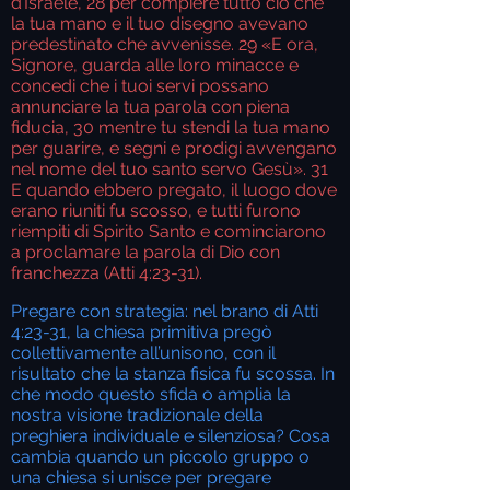
d’Israele,
28
per compiere tutto ciò che
la tua mano e il tuo disegno avevano
predestinato che avvenisse.
29
«E ora,
Signore, guarda alle loro minacce e
concedi che i tuoi servi possano
annunciare la tua parola con piena
fiducia,
30
mentre tu stendi la tua mano
per guarire, e segni e prodigi avvengano
nel nome del tuo santo servo Gesù».
31
E quando ebbero pregato, il luogo dove
erano riuniti fu scosso, e tutti furono
riempiti di Spirito Santo e cominciarono
a proclamare la parola di Dio con
franchezza (Atti 4:23-31).
Pregare con strategia: nel brano di Atti
4:23-31, la chiesa primitiva pregò
collettivamente all’unisono, con il
risultato che la stanza fisica fu scossa. In
che modo questo sfida o amplia la
nostra visione tradizionale della
preghiera individuale e silenziosa? Cosa
cambia quando un piccolo gruppo o
una chiesa si unisce per pregare