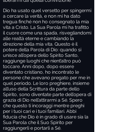
liberarmi da quella convinzione.
Dio ha usato quel versetto per spingermi
a cercare la verità, e non mi ha dato
tregua finché non ho consegnato la mia
vita a Cristo. La Sua Parola mi ha trafitto
il cuore come una spada, risvegliandomi
alle realtà eterne e cambiando la
direzione della mia vita. Questo è il
potere della Parola di Dio: quando si
unisce all’opera dello Spirito Santo,
raggiunge luoghi che nient’altro può
toccare. Anni dopo, dopo essere
diventato cristiano, ho incontrato le
persone che avevano pregato per me in
quel periodo. Le loro preghiere, insieme
all’uso della Scrittura da parte dello
Spirito, sono diventate parte dell’opera di
grazia di Dio nell’attirarmi a Sé. Spero
che questo ti incoraggi mentre preghi
per i tuoi cari e i tuoi familiari. Abbi
fiducia che Dio è in grado di usare sia la
Sua Parola che il Suo Spirito per
raggiungerli e portarli a Sé.