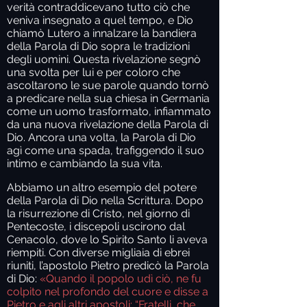
verità contraddicevano tutto ciò che
veniva insegnato a quel tempo, e Dio
chiamò Lutero a innalzare la bandiera
della Parola di Dio sopra le tradizioni
degli uomini. Questa rivelazione segnò
una svolta per lui e per coloro che
ascoltarono le sue parole quando tornò
a predicare nella sua chiesa in Germania
come un uomo trasformato, infiammato
da una nuova rivelazione della Parola di
Dio. Ancora una volta, la Parola di Dio
agì come una spada, trafiggendo il suo
intimo e cambiando la sua vita.
Abbiamo un altro esempio del potere
della Parola di Dio nella Scrittura. Dopo
la risurrezione di Cristo, nel giorno di
Pentecoste, i discepoli uscirono dal
Cenacolo, dove lo Spirito Santo li aveva
riempiti. Con diverse migliaia di ebrei
riuniti, l’apostolo Pietro predicò la Parola
di Dio:
«Quando il popolo udì ciò, ne fu
colpito nel profondo del cuore e disse a
Pietro e agli altri apostoli: “Fratelli, che