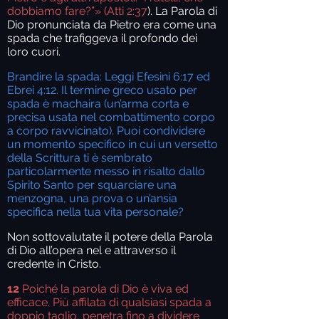
dobbiamo fare?”» (Atti 2:37
). La Parola di
Dio pronunciata da Pietro era come una
spada che trafiggeva il profondo dei
loro cuori.
Brandire la spada: Leggi Efesini 6:17 ed
Ebrei 4:12. Il termine greco usato per
spada è machaira (un’arma corta e
precisa usata nel combattimento corpo
a corpo ravvicinato). Puoi condividere
un momento specifico in cui un versetto
della Scrittura ti è sembrato
particolarmente messo in risalto dallo
Spirito Santo per squarciare una
menzogna, una prova o un’ansia
specifica nella tua vita personale?
Non sottovalutate il potere della Parola
di Dio all’opera nel e attraverso il
credente in Cristo.
12
Poiché la parola di Dio è viva ed
efficace. Più affilata di qualsiasi spada a
doppio taglio, penetra fino a dividere