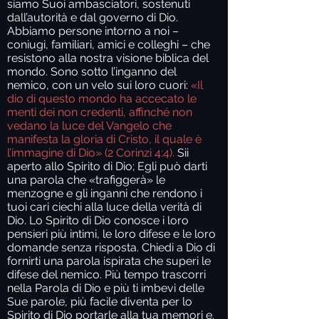
siamo Suoi ambasciatori, sostenuti
dall’autorità e dal governo di Dio.
Abbiamo persone intorno a noi –
coniugi, familiari, amici e colleghi – che
resistono alla nostra visione biblica del
mondo. Sono sotto l’inganno del
nemico, con un velo sui loro cuori:
«Il
dio di questo mondo ha accecato le
menti dei non credenti, affinché non
vedano la luce del Vangelo che
manifesta la gloria di Cristo, il quale è
l’immagine di Dio» (2 Corinzi 4:4).
Sii
aperto allo Spirito di Dio; Egli può darti
una parola che «trafiggerà» le
menzogne e gli inganni che rendono i
tuoi cari ciechi alla luce della verità di
Dio. Lo Spirito di Dio conosce i loro
pensieri più intimi, le loro difese e le loro
domande senza risposta. Chiedi a Dio di
fornirti una parola ispirata che superi le
difese del nemico. Più tempo trascorri
nella Parola di Dio e più ti imbevi delle
Sue parole, più facile diventa per lo
Spirito di Dio portarle alla tua memori e.