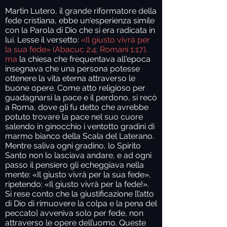
Martin Lutero, il grande riformatore della
fede cristiana, ebbe un'esperienza simile
con la Parola di Dio che si era radicata in
lui. Lesse il versetto:
«Il giusto vivrà per
la sua fede» (Abacuc 2:4; Romani 1:17),
ma
la chiesa che frequentava all'epoca
insegnava che una persona potesse
ottenere la vita eterna attraverso le
buone opere. Come atto religioso per
guadagnarsi la pace e il perdono, si recò
a Roma, dove gli fu detto che avrebbe
potuto trovare la pace nel suo cuore
salendo in ginocchio i ventotto gradini di
marmo bianco della Scala del Laterano.
Mentre saliva ogni gradino, lo Spirito
Santo non lo lasciava andare, e ad ogni
passo il pensiero gli echeggiava nella
mente: «Il giusto vivrà per la sua fede»,
ripetendo: «Il giusto vivrà per la fede!».
Si rese conto che la giustificazione [l’atto
di Dio di rimuovere la colpa e la pena del
peccato] avveniva solo per fede, non
attraverso le opere dell’uomo. Queste