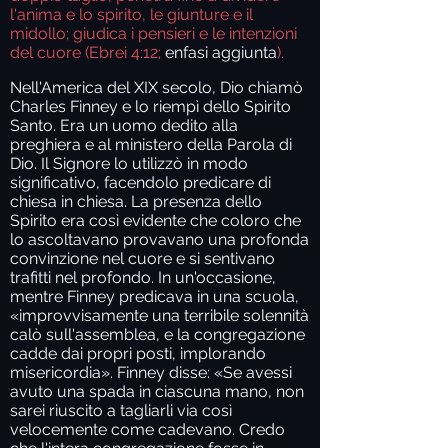
l'anima e lo spirito, le giunture e il
midollo; giudica i pensieri e le intenzioni
del cuore (Ebrei 4:12;
enfasi aggiunta
).
Nell'America del XIX secolo, Dio chiamò
Charles Finney e lo riempì dello Spirito
Santo. Era un uomo dedito alla
preghiera e al ministero della Parola di
Dio. Il Signore lo utilizzò in modo
significativo, facendolo predicare di
chiesa in chiesa. La presenza dello
Spirito era così evidente che coloro che
lo ascoltavano provavano una profonda
convinzione nel cuore e si sentivano
trafitti nel profondo. In un'occasione,
mentre Finney predicava in una scuola,
«improvvisamente una terribile solennità
calò sull'assemblea, e la congregazione
cadde dai propri posti, implorando
misericordia». Finney disse: «Se avessi
avuto una spada in ciascuna mano, non
sarei riuscito a tagliarli via così
velocemente come cadevano. Credo