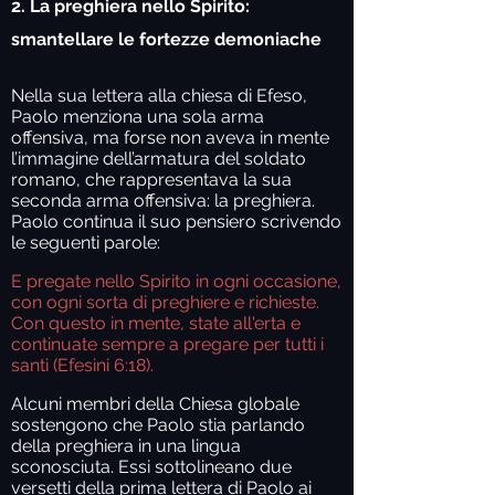
2. La preghiera nello Spirito:
smantellare le fortezze demoniache
Nella sua lettera alla chiesa di Efeso,
Paolo menziona una sola arma
offensiva, ma forse non aveva in mente
l’immagine dell’armatura del soldato
romano, che rappresentava la sua
seconda arma offensiva: la preghiera.
Paolo continua il suo pensiero scrivendo
le seguenti parole:
E pregate nello Spirito in ogni occasione,
con ogni sorta di preghiere e richieste.
Con questo in mente, state all'erta e
continuate sempre a pregare per tutti i
santi (Efesini 6:18).
Alcuni membri della Chiesa globale
sostengono che Paolo stia parlando
della preghiera in una lingua
sconosciuta. Essi sottolineano due
versetti della prima lettera di Paolo ai