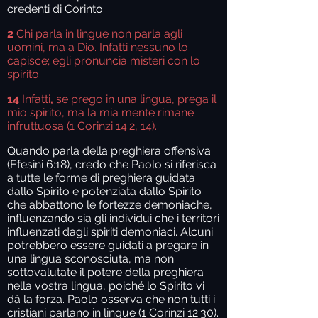
credenti di Corinto:
2
Chi parla in lingue non parla agli
uomini, ma a Dio. Infatti nessuno lo
capisce; egli pronuncia misteri con lo
spirito.
14
Infatti
,
se prego in una lingua, prega il
mio spirito, ma la mia mente rimane
infruttuosa (1 Corinzi 14:2, 14).
Quando parla della preghiera offensiva
(Efesini 6:18), credo che Paolo si riferisca
a tutte le forme di preghiera guidata
dallo Spirito e potenziata dallo Spirito
che abbattono le fortezze demoniache,
influenzando sia gli individui che i territori
influenzati dagli spiriti demoniaci. Alcuni
potrebbero essere guidati a pregare in
una lingua sconosciuta, ma non
sottovalutate il potere della preghiera
nella vostra lingua, poiché lo Spirito vi
dà la forza. Paolo osserva che non tutti i
cristiani parlano in lingue (1 Corinzi 12:30).