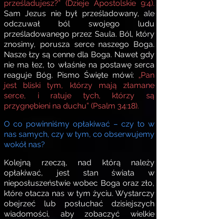
prześladujesz?” (Dzieje Apostolskie 9:4).
Sam Jezus nie był prześladowany, ale
odczuwał ból swojego ludu
prześladowanego przez Saula. Ból, który
znosimy, porusza serce naszego Boga.
Nasze łzy są cenne dla Boga. Nawet gdy
nie ma łez, to właśnie na postawę serca
reaguje Bóg. Pismo Święte mówi:
„Pan
jest bliski tym, którzy mają złamane
serce, i ratuje tych, którzy są
przygnębieni na duchu” (Psalm 34:18).
O co powinniśmy opłakiwać – czy to w
nas samych, czy w tym, co obserwujemy
wokół nas?
Kolejną rzeczą, nad którą należy
opłakiwać, jest stan świata w
nieposłuszeństwie wobec Boga oraz zło,
które otacza nas w tym życiu. Wystarczy
obejrzeć lub posłuchać dzisiejszych
wiadomości, aby zobaczyć wielkie