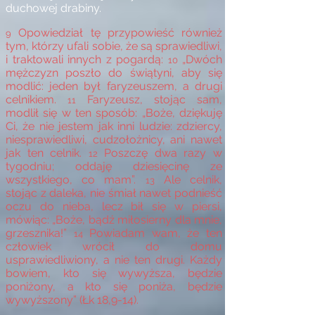
duchowej drabiny.
Opowiedział tę przypowieść również
9
tym, którzy ufali sobie, że są sprawiedliwi,
i traktowali innych z pogardą:
„Dwóch
10
mężczyzn poszło do świątyni, aby się
modlić: jeden był faryzeuszem, a drugi
celnikiem.
Faryzeusz, stojąc sam,
11
modlił się w ten sposób: „Boże, dziękuję
Ci, że nie jestem jak inni ludzie: zdziercy,
niesprawiedliwi, cudzołożnicy, ani nawet
jak ten celnik.
Poszczę dwa razy w
12
tygodniu; oddaję dziesięcinę ze
wszystkiego, co mam”.
Ale celnik,
13
stojąc z daleka, nie śmiał nawet podnieść
oczu do nieba, lecz bił się w piersi,
mówiąc: „Boże, bądź miłosierny dla mnie,
grzesznika!”
Powiadam wam, że ten
14
człowiek wrócił do domu
usprawiedliwiony, a nie ten drugi. Każdy
bowiem, kto się wywyższa, będzie
poniżony, a kto się poniża, będzie
wywyższony” (Łk 18,9-14).