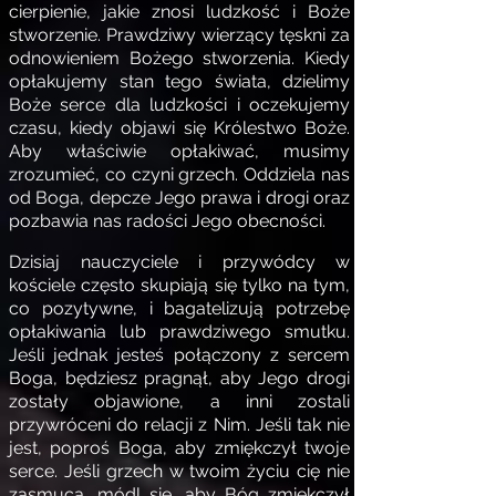
cierpienie, jakie znosi ludzkość i Boże
stworzenie. Prawdziwy wierzący tęskni za
odnowieniem Bożego stworzenia. Kiedy
opłakujemy stan tego świata, dzielimy
Boże serce dla ludzkości i oczekujemy
czasu, kiedy objawi się Królestwo Boże.
Aby właściwie opłakiwać, musimy
zrozumieć, co czyni grzech. Oddziela nas
od Boga, depcze Jego prawa i drogi oraz
pozbawia nas radości Jego obecności.
Dzisiaj nauczyciele i przywódcy w
kościele często skupiają się tylko na tym,
co pozytywne, i bagatelizują potrzebę
opłakiwania lub prawdziwego smutku.
Jeśli jednak jesteś połączony z sercem
Boga, będziesz pragnął, aby Jego drogi
zostały objawione, a inni zostali
przywróceni do relacji z Nim. Jeśli tak nie
jest, poproś Boga, aby zmiękczył twoje
serce. Jeśli grzech w twoim życiu cię nie
zasmuca, módl się, aby Bóg zmiękczył