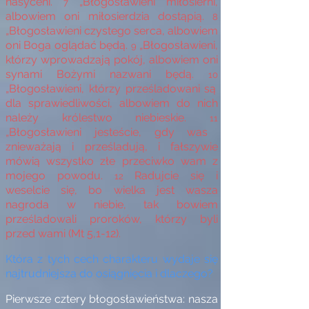
nasyceni.
„Błogosławieni miłosierni,
7
albowiem oni miłosierdzia dostąpią.
8
„Błogosławieni czystego serca, albowiem
oni Boga oglądać będą.
„Błogosławieni,
9
którzy wprowadzają pokój, albowiem oni
synami Bożymi nazwani będą.
10
„Błogosławieni, którzy prześladowani są
dla sprawiedliwości, albowiem do nich
należy królestwo niebieskie.
11
„Błogosławieni jesteście, gdy was
znieważają i prześladują, i fałszywie
mówią wszystko złe przeciwko wam z
mojego powodu.
Radujcie się i
12
weselcie się, bo wielka jest wasza
nagroda w niebie, tak bowiem
prześladowali proroków, którzy byli
przed wami (Mt 5,1-12).
Która z tych cech charakteru wydaje się
najtrudniejsza do osiągnięcia i dlaczego?
Pierwsze cztery błogosławieństwa: nasza