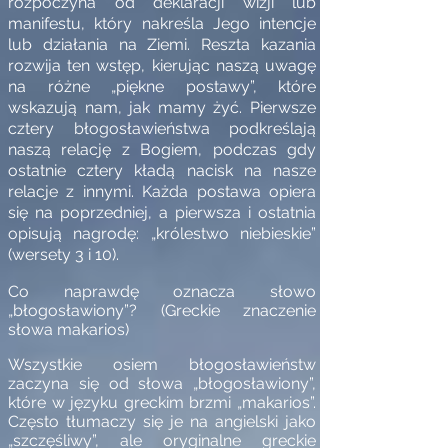
rozpoczyna od deklaracji wizji lub
manifestu, który nakreśla Jego intencje
lub działania na Ziemi. Reszta kazania
rozwija ten wstęp, kierując naszą uwagę
na różne „piękne postawy”, które
wskazują nam, jak mamy żyć. Pierwsze
cztery błogosławieństwa podkreślają
naszą relację z Bogiem, podczas gdy
ostatnie cztery kładą nacisk na nasze
relacje z innymi. Każda postawa opiera
się na poprzedniej, a pierwsza i ostatnia
opisują nagrodę: „królestwo niebieskie”
(wersety 3 i 10).
Co naprawdę oznacza słowo
„błogosławiony”? (Greckie znaczenie
słowa makarios)
Wszystkie osiem błogosławieństw
zaczyna się od słowa „błogosławiony”,
które w języku greckim brzmi „makarios”.
Często tłumaczy się je na angielski jako
„szczęśliwy”, ale oryginalne greckie