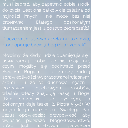
musi żebrać, aby zapewnić sobie środki
do życia. Jest ona całkowicie zależna od
hojności innych i nie może bez niej
przetrwać. Dlatego doskonałym
tłumaczeniem jest „ubóstwo żebracze”.
[1]
Dlaczego Jezus wybrał właśnie to słowo,
które opisuje bycie „ubogim jak żebrak”?
Mówimy, że kiedy ludzie opamiętują się i
uświadamiają sobie, że nie mają nic,
czym mogliby się pochwalić przed
Świętym Bogiem – to znaczy żadnej
sprawiedliwości wypracowanej własnymi
siłami – i że są duchowo nędzni i
pozbawieni duchowych zasobów,
właśnie wtedy znajdują łaskę u Boga.
„Bóg sprzeciwia się pysznym, a
pokornym daje łaskę” (1 Piotra 5:5-6). W
innym fragmencie Pisma Świętego Pan
Jezus opowiedział przypowieść, aby
wyjaśnić pierwsze błogosławieństwo,
które jest najniższym szczeblem