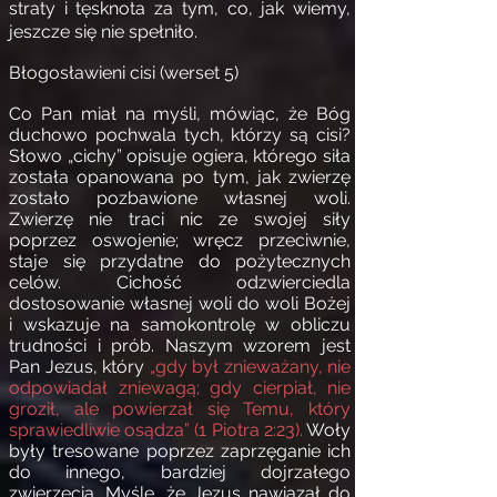
straty i tęsknota za tym, co, jak wiemy,
jeszcze się nie spełniło.
Błogosławieni cisi (werset 5)
Co Pan miał na myśli, mówiąc, że Bóg
duchowo pochwala tych, którzy są cisi?
Słowo „cichy” opisuje ogiera, którego siła
została opanowana po tym, jak zwierzę
zostało pozbawione własnej woli.
Zwierzę nie traci nic ze swojej siły
poprzez oswojenie; wręcz przeciwnie,
staje się przydatne do pożytecznych
celów. Cichość odzwierciedla
dostosowanie własnej woli do woli Bożej
i wskazuje na samokontrolę w obliczu
trudności i prób. Naszym wzorem jest
Pan Jezus, który
„gdy był znieważany, nie
odpowiadał zniewagą; gdy cierpiał, nie
groził, ale powierzał się Temu, który
sprawiedliwie osądza” (1 Piotra 2:23).
Woły
były tresowane poprzez zaprzęganie ich
do innego, bardziej dojrzałego
zwierzęcia. Myślę, że Jezus nawiązał do