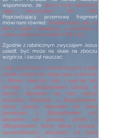
wspomniano, że
„tłumy były zdumione
Jego nauczaniem” (Mt 7:28).
Poprzedzający przemowę fragment
mówi nam również:
„Wielkie tłumy szły za
Nim z Galilei i Dekapolu, z Jerozolimy i
Judei, a także zza Jordanu” (Mt 4,25).
Zgodnie z rabinicznym zwyczajem Jezus
usiadł, być może na skale na zboczu
wzgórza, i zaczął nauczać:
Gdy ujrzał tłumy, wszedł na górę, a gdy
1
usiadł, podeszli do niego jego uczniowie.
Wtedy otworzył usta i nauczał ich,
2
mówiąc:
„Błogosławieni ubodzy w
3
duchu, albowiem do nich należy
królestwo niebieskie.
„Błogosławieni,
4
którzy płaczą, albowiem oni będą
pocieszeni.
„Błogosławieni cisi,
5
albowiem oni posiądą ziemię.
6
„Błogosławieni, którzy łakną i pragną
sprawiedliwości, albowiem oni będą