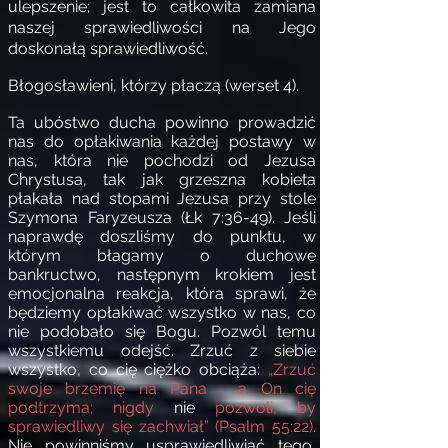
ulepszenie; jest to całkowita zamiana
naszej sprawiedliwości na Jego
doskonałą sprawiedliwość.
Błogosławieni, którzy płaczą (werset 4).
Ta ubóstwo ducha powinno prowadzić
nas do opłakiwania każdej postawy w
nas, która nie pochodzi od Jezusa
Chrystusa, tak jak grzeszna kobieta
płakała nad stopami Jezusa przy stole
Szymona Faryzeusza (Łk 7:36-49). Jeśli
naprawdę doszliśmy do punktu, w
którym błagamy o duchowe
bankructwo, następnym krokiem jest
emocjonalna reakcja, która sprawi, że
będziemy opłakiwać wszystko w nas, co
nie podobało się Bogu. Pozwól temu
wszystkiemu odejść. Zrzuć z siebie
wszystko, co cię ciężko obciąża:
„Zrzuć
swoje brzemię na Pana , a On cię
podtrzyma; nigdy
nie
pozwoli, by
sprawiedliwy się zachwiał” (Psalm 55:22).
Nie powinniśmy usprawiedliwiać tego,