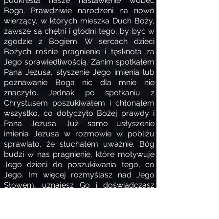
podkreśla nasze nastawienie wobec
Boga. Prawdziwie narodzeni na nowo
wierzący, w których mieszka Duch Boży,
zawsze są chętni i głodni tego, by być w
zgodzie z Bogiem. W sercach dzieci
Bożych rośnie pragnienie i tęsknota za
Jego sprawiedliwością. Zanim spotkałem
Pana Jezusa, słyszenie Jego imienia lub
poznawanie Boga nic dla mnie nie
znaczyło. Jednak po spotkaniu z
Chrystusem poszukiwałem i chłonąłem
wszystko, co dotyczyło Bożej prawdy i
Pana Jezusa. Już samo usłyszenie
imienia Jezusa w rozmowie w pobliżu
sprawiało, że słuchałem uważnie. Bóg
budzi w nas pragnienie, które motywuje
Jego dzieci do poszukiwania tego, co
Jego. Im więcej rozmyślasz nad Jego
Słowem, uznajesz Go i doświadczasz
Jego obecności, tym bardziej będziesz
odczuwać smutek z powodu rzeczy,
które są sprzeczne z Jego charakterem.