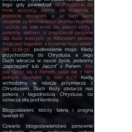
tego
,
gdy powiedział:
Przyjdźcie do
28
mnie wszyscy, którzy się trudzicie i
jesteście obciążeni, a Ja dam wam
ukojenie.
Weźcie moje jarzmo na siebie
29
i uczcie się ode mnie, bo jestem cichy i
pokorny sercem, a znajdziecie ukojenie
dla dusz waszych.
Albowiem jarzmo
30
moje jest łagodne, a brzemię moje lekkie”
(Mt 11:28-30,
podkreślenie moje
).
Kiedy
przychodzimy do Chrystusa, a Jego
Duch wkracza w nasze życie, jesteśmy
„zaprzęgani” lub „łączni” z Panem:
„Kto
zaś łączy się z Panem, staje się z Nim
jednym duchem” (1 Kor 6:17).
Kiedy
wchodzimy w relację przymierza z
Chrystusem, Duch Boży obdarza nas
pokorą i łagodnością Chrystusa, co
oznacza siłę pod kontrolą.
Błogosławieni, którzy łakną i pragną
(werset 6)
Czwarte błogosławieństwo ponownie