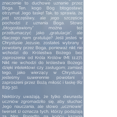
znaczenie to duchowe uznanie przez
Boga. Ten, kogo Bóg błogosławi,
otrzymał Jego łaskę! Tak, to sprawia, że
jest szczęśliwy, ale jego szczęście
pochodzi z uznania Boga. Słowo
„błogosławiony” można też
przetłumaczyć jako „gratulacje”, ale
dlaczego nam gratuluje? Jeśli jesteś w
Chrystusie Jezusie, zostałeś wybrany i
powołany przez Boga, ponieważ nikt nie
wchodzi do Królestwa Bożego bez
zaproszenia od Króla Królów (Mt 11:27).
Nikt nie wchodzi do królestwa Bożego
dzięki intelektowi czy zasługom; zamiast
tego, jako wierzący w Chrystusa,
jesteśmy suwerennie powołani i
zaproszeni przez Bożą miłość i łaskę (Rz
8:29-30).
Niektórzy uważają, że tylko dwunastu
uczniów zgromadziło się, aby słuchać
Jego nauczania, ale słowo „uczniowie”
(werset 1) oznacza tych, którzy podążają
za Nim. Ponadto na końcu kazania