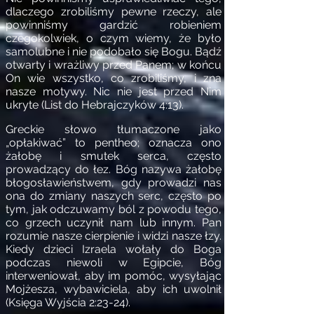
dlaczego zrobiliśmy pewne rzeczy, ale
powinniśmy gardzić robieniem
czegokolwiek, o czym wiemy, że było
samolubne i nie podobało się Bogu. Bądź
otwarty i wrażliwy przed Panem; w końcu
On wie wszystko, co zrobiliśmy, i zna
nasze motywy. Nic nie jest przed Nim
ukryte (List do Hebrajczyków 4:13).
Greckie słowo tłumaczone jako
„opłakiwać” to pentheo; oznacza ono
żałobę i smutek serca, często
prowadzący do łez. Bóg nazywa żałobę
błogosławieństwem, gdy prowadzi nas
ona do zmiany naszych serc, często po
tym, jak odczuwamy ból z powodu tego,
co grzech uczynił nam lub innym. Pan
rozumie nasze cierpienie i widzi nasze łzy.
Kiedy dzieci Izraela wołały do Boga
podczas niewoli w Egipcie, Bóg
interweniował, aby im pomóc, wysyłając
Mojżesza, wybawiciela, aby ich uwolnił
(Księga Wyjścia 2:23-24).