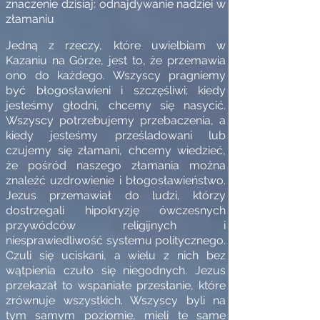
znaczenie dzisiaj: odnajdywanie nadziei w
złamaniu
Jedną z rzeczy, które uwielbiam w
Kazaniu na Górze, jest to, że przemawia
ono do każdego. Wszyscy pragniemy
być błogosławieni i szczęśliwi; kiedy
jesteśmy głodni, chcemy się nasycić.
Wszyscy potrzebujemy przebaczenia, a
kiedy jesteśmy prześladowani lub
czujemy się złamani, chcemy wiedzieć,
że pośród naszego złamania można
znaleźć uzdrowienie i błogosławieństwo.
Jezus przemawiał do ludzi, którzy
dostrzegali hipokryzję ówczesnych
przywódców religijnych i
niesprawiedliwość systemu politycznego.
Czuli się uciskani, a wielu z nich bez
wątpienia czuło się niegodnych. Jezus
przekazał to wspaniałe przesłanie, które
zrównuje wszystkich. Wszyscy byli na
tym samym poziomie, mieli te same