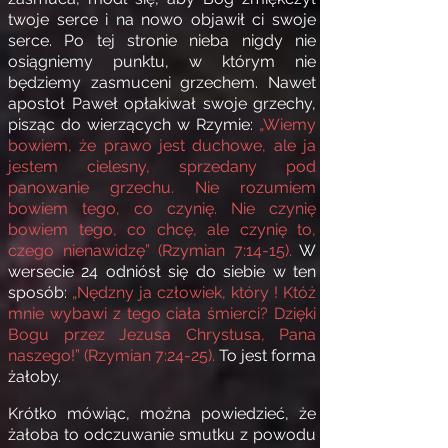
twoje serce i na nowo objawił ci swoje
serce. Po tej stronie nieba nigdy nie
osiągniemy punktu, w którym nie
będziemy zasmuceni grzechem. Nawet
apostoł Paweł opłakiwał swoje grzechy,
pisząc do wierzących w Rzymie:
„Wiemy
bowiem, że prawo jest duchowe, ale ja
jestem cielesny, sprzedany pod
panowanie grzechu. Nie rozumiem
bowiem tego, co czynię. Nie czynię
bowiem tego, co chcę, ale czynię to,
czego nienawidzę” (Rzymian 7:14-15).
W
wersecie 24 odniósł się do siebie w ten
sposób:
„Nędzny ja człowiek, który ! Któż
mnie wybawi z tego ciała śmierci? Dzięki
Bogu przez Jezusa Chrystusa, Pana
naszego!” (Rzymian 7:24-25).
To jest forma
żałoby.
Krótko mówiąc, można powiedzieć, że
żałoba to odczuwanie smutku z powodu