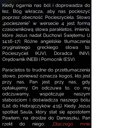
Kiedy ogarnia nas ból i doprowadza do
łez, Bóg wkracza, aby nas pocieszyć
poprzez obecność Pocieszyciela. Słowo
„pocieszenie” w wersecie 4 jest formą
czasownikową słowa parakletos, imienia,
które Jezus nadał Duchowi Świętemu (J
14:16-17). Różne angielskie tłumaczenia
oryginalnego greckiego słowa to:
Pocieszyciel (KJV), Doradca (NIV),
Orędownik (NEB) i Pomocnik (ESV).
Paracletos to trudne do przetłumaczenia
słowo, ponieważ oznacza kogoś, kto jest
przy nas. Pan jest przy nas, gdy
opłakujemy. On odczuwa to, co my
odczuwamy, współczuje naszym
słabościom i doświadcza naszego bólu
(List do Hebrajczyków 4:15). Kiedy Jezus
spotkał Saula, który stał się apostołem
Pawłem, na drodze do Damaszku, Pan
rzekł do niego:
„Dlaczego mnie