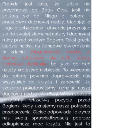
Prawda jest taka, że ludzie nie
przychodzą do Boga Ojca, jeśli nie
zbliżają się do Niego z pokorą i
poczuciem duchowej nędzy, błagając o
Jego przebaczenie i otwarcie przyznając
się do swojej złamanej natury i duchowej
ruiny przed świętym Bogiem. Tekst grecki
kładzie nacisk na końcowe stwierdzenie
w zdaniu:
Błogosławieni ubodzy w
duchu, albowiem do nich należy
królestwo niebieskie,
bo tylko do nich
należy królestwo niebieskie. To wezwanie
do pokory powinno doprowadzić nas
wszystkich do krzyża i zapewnić, że
szczerze pokutowaliśmy, uznając naszą
duchową nędzę (Mt 18:25). W ten sposób
osiągamy właściwą pozycję przed
Bogiem. Kiedy uznajemy naszą potrzebę
przebaczenia, Ojciec odpowiada i okrywa
nas swoją sprawiedliwością poprzez
odkupieńczą moc krzyża. Nie jest to