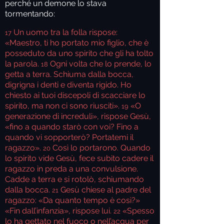
perché un demone lo stava
tormentando:
Un uomo tra la folla rispose:
17
«Maestro, ti ho portato mio figlio, che è
posseduto da uno spirito che gli ha tolto
la parola.
Ogni volta che lo prende, lo
18
getta a terra. Schiuma dalla bocca,
digrigna i denti e diventa rigido. Ho
chiesto ai tuoi discepoli di scacciare lo
spirito, ma non ci sono riusciti».
«O
19
generazione di increduli», rispose Gesù,
«fino a quando starò con voi? Fino a
quando vi sopporterò? Portatemi il
ragazzo».
Così lo portarono. Quando
20
lo spirito vide Gesù, fece subito cadere il
ragazzo in preda a una convulsione.
Cadde a terra e si rotolò, schiumando
dalla bocca.
Gesù chiese al padre del
21
ragazzo: «Da quanto tempo è così?»
«Fin dall’infanzia», rispose lui.
«Spesso
22
lo ha gettato nel fuoco o nell’acqua per