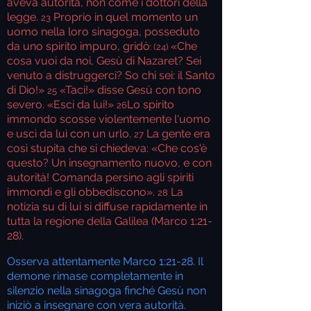
aveva autorità, non come i dottori della
legge.
Proprio in quel momento un
23
uomo nella loro sinagoga, posseduto
da uno spirito impuro, gridò
«Che
: (24)
cosa vuoi da noi, Gesù di Nazaret? Sei
venuto a distruggerci? So chi sei: il Santo
di Dio!»
«Taci!» disse Gesù con tono
25
severo. «Esci da lui!»
Lo spirito
26
immondo scosse violentemente l'uomo
e uscì da lui con un urlo.
La gente era
27
così stupita che si chiedeva: «Che cos'è
questo? Un insegnamento nuovo, e con
autorità! Comanda persino agli spiriti
immondi e gli obbediscono».
La
28
notizia su di lui si diffuse rapidamente in
tutta la regione della Galilea (Marco 1:21-
28).
Osserva attentamente Marco 1:21-28. Il
demone rimase completamente in
silenzio nella sinagoga finché Gesù non
iniziò a insegnare con vera autorità.