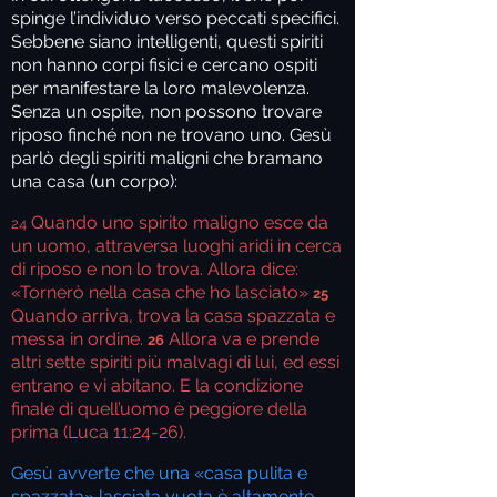
spinge l’individuo verso peccati specifici.
Sebbene siano intelligenti, questi spiriti
non hanno corpi fisici e cercano ospiti
per manifestare la loro malevolenza.
Senza un ospite, non possono trovare
riposo finché non ne trovano uno. Gesù
parlò degli spiriti maligni che bramano
una casa (un corpo):
Quando uno spirito maligno esce da
24
un uomo, attraversa luoghi aridi in cerca
di riposo e non lo trova. Allora dice:
«Tornerò nella casa che ho lasciato»
25
Quando arriva, trova la casa spazzata e
messa in ordine.
Allora va e prende
26
altri sette spiriti più malvagi di lui, ed essi
entrano e vi abitano. E la condizione
finale di quell’uomo è peggiore della
prima (Luca 11:24-26).
Gesù avverte che una «casa pulita e
spazzata» lasciata vuota è altamente