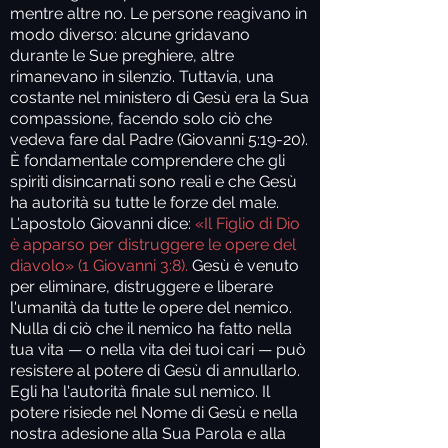
mentre altre no. Le persone reagivano in
modo diverso: alcune gridavano
durante le Sue preghiere, altre
rimanevano in silenzio. Tuttavia, una
costante nel ministero di Gesù era la Sua
compassione, facendo solo ciò che
vedeva fare dal Padre (Giovanni 5:19-20).
È fondamentale comprendere che gli
spiriti disincarnati sono reali e che Gesù
ha autorità su tutte le forze del male.
L'apostolo Giovanni dice:
«Il Figlio di Dio
è apparso per distruggere le opere del
diavolo» (1 Giovanni 3:8).
Gesù è venuto
per eliminare, distruggere e liberare
l'umanità da tutte le opere del nemico.
Nulla di ciò che il nemico ha fatto nella
tua vita — o nella vita dei tuoi cari — può
resistere al potere di Gesù di annullarlo.
Egli ha l'autorità finale sul nemico. Il
potere risiede nel Nome di Gesù e nella
nostra adesione alla Sua Parola e alla