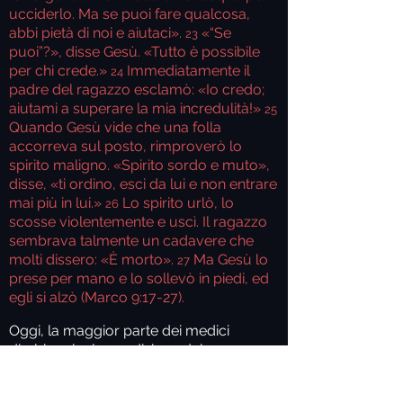
ucciderlo. Ma se puoi fare qualcosa,
abbi pietà di noi e aiutaci».
«“Se
23
puoi”?», disse Gesù. «Tutto è possibile
per chi crede.»
Immediatamente il
24
padre del ragazzo esclamò: «Io credo;
aiutami a superare la mia incredulità!»
25
Quando Gesù vide che una folla
accorreva sul posto, rimproverò lo
spirito maligno. «Spirito sordo e muto»,
disse, «ti ordino, esci da lui e non entrare
mai più in lui.»
Lo spirito urlò, lo
26
scosse violentemente e uscì. Il ragazzo
sembrava talmente un cadavere che
molti dissero: «È morto».
Ma Gesù lo
27
prese per mano e lo sollevò in piedi, ed
egli si alzò (Marco 9:17-27).
Oggi, la maggior parte dei medici
direbbe che la condizione del ragazzo
derivava da un problema psicologico e
probabilmente lo manderebbe in