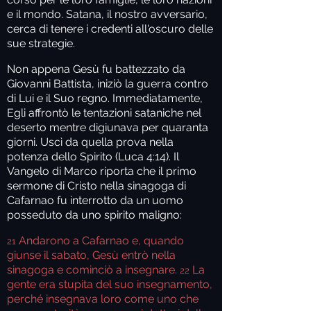
e il mondo. Satana, il nostro avversario,
cerca di tenere i credenti all'oscuro delle
sue strategie.
Non appena Gesù fu battezzato da
Giovanni Battista, iniziò la guerra contro
di Lui e il Suo regno. Immediatamente,
Egli affrontò le tentazioni sataniche nel
deserto mentre digiunava per quaranta
giorni. Uscì da quella prova nella
potenza dello Spirito (Luca 4:14). Il
Vangelo di Marco riporta che il primo
sermone di Cristo nella sinagoga di
Cafarnao fu interrotto da un uomo
posseduto da uno spirito maligno:
Andarono a Cafarnao e, quando
21
giunse il sabato, Gesù entrò nella
sinagoga e cominciò a insegnare.
La
22
gente era stupita del suo insegnamento,
perché insegnava loro come uno che