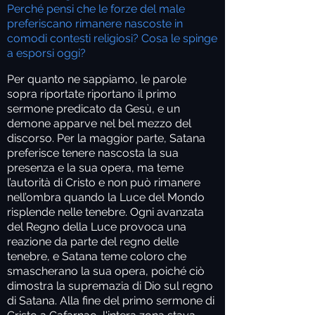
Perché pensi che le forze del male
preferiscano rimanere nascoste in
comodi contesti religiosi? Cosa le spinge
a esporsi oggi?
Per quanto ne sappiamo, le parole
sopra riportate riportano il primo
sermone predicato da Gesù, e un
demone apparve nel bel mezzo del
discorso. Per la maggior parte, Satana
preferisce tenere nascosta la sua
presenza e la sua opera, ma teme
l’autorità di Cristo e non può rimanere
nell’ombra quando la Luce del Mondo
risplende nelle tenebre. Ogni avanzata
del Regno della Luce provoca una
reazione da parte del regno delle
tenebre, e Satana teme coloro che
smascherano la sua opera, poiché ciò
dimostra la supremazia di Dio sul regno
di Satana. Alla fine del primo sermone di