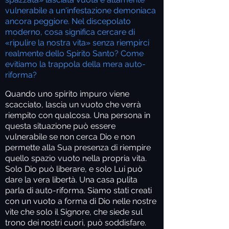
vulnerabile a un'infestazione demoniaca
ancora peggiore. Nel discepolato
moderno, cosa significa cercare di
«ripulire la nostra vita» senza riempirci
realmente dello Spirito Santo? Come
evitiamo la trappola della mera auto-
riforma?
Quando uno spirito impuro viene
scacciato, lascia un vuoto che verrà
riempito con qualcosa. Una persona in
questa situazione può essere
vulnerabile se non cerca Dio e non
permette alla Sua presenza di riempire
quello spazio vuoto nella propria vita.
Solo Dio può liberare, e solo Lui può
dare la vera libertà. Una casa pulita
parla di auto-riforma. Siamo stati creati
con un vuoto a forma di Dio nelle nostre
vite che solo il Signore, che siede sul
trono dei nostri cuori, può soddisfare.