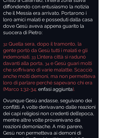
Cristo a Cafarnao, l'intera zona stava
diffondendo con entusiasmo la notizia
che il Messia era arrivato. Portarono i
loro amici malati e posseduti dalla casa
dove Gesù aveva appena guarito la
suocera di Pietro:
Quella sera, dopo il tramonto, la
32
gente portò da Gesù tutti i malati e gli
indemoniati.
L'intera città si radunò
33
davanti alla porta,
e Gesù guarì molti
34
che soffrivano di varie malattie. Scacciò
anche molti demoni, ma non permetteva
loro di parlare perché sapevano chi era
(Marco 1:32-34;
enfasi aggiunta
).
Ovunque Gesù andasse, seguivano dei
conflitti. A volte derivavano dalle reazioni
dei capi religiosi non credenti dell’epoca,
mentre altre volte provenivano da
reazioni demoniache. A mio parere,
Gesù non permetteva ai demoni di