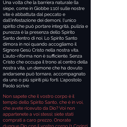
Una volta che la barriera naturale (la
siepe, come in Giobbe 1:10) sulle nostre
vite è abbattuta dal peccato e
dall'infestazione dei demoni, l'unico
spirito che può portare integrità, pulizia e
purezza è la presenza dello Spirito
Santo dentro di noi. Lo Spirito Santo
dimora in noi quando accogliamo il
Signore Gesù Cristo nella nostra vita.
L'auto-riforma non è sufficiente. Senza
Cristo che occupa il trono al centro della
nostra vita, un demone che ha dovuto
andarsene può tornare, accompagnato
da uno o più spiriti più forti. L'apostolo
Paolo scrive:
Non sapete che il vostro corpo è il
tempio dello Spirito Santo, che è in voi,
che avete ricevuto da Dio? Voi non
appartenete a voi stessi; siete stati
comprati a caro prezzo. Onorate
dunque Dio con il vostro corpo (1 Corinzi