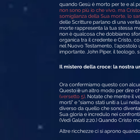
quando Gesù è morto per te e al p
non sono più io che vivo, ma Cristo 
somiglianza della Sua morte, lo sa
delle Scritture parlano di una verit
morte rappresenta la tua stessa mor
non è qualcosa che dobbiamo sforza
organica tra il credente e Cristo,
nel Nuovo Testamento, l'apostolo u
importante. John Piper, il teologo,
Il mistero della croce: la nostra
Ora confermiamo questo con alcuni a
Questo è un altro modo per dire ch
(versetto 5)
.
Notate che mentre il ver
morti" e "siamo stati uniti a Lui ne
diverso da quello che sono diventato
Sua gloria e incredulo nei confronti
(Vedi Galati 2:20.) Quando Cristo 
Altre ricchezze ci si aprono quand