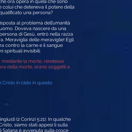
 che ora opera in quelli che sono
 colui che deteneva il potere della
qualificato una persona?
isposta al problema dell’umanità
are uomo. Doveva nascere da una
 persona di Gesù, entrò nella razza
. Meraviglia delle meraviglie! Egli
ra contro la carne e il sangue
pirituali invisibili:
hé, mediante la morte, rendesse
ura della morte, erano soggetti a
Cristo in cielo in questo
giusti (2 Corinzi 5:21). In qualche
sto, siamo stati appesi lì sulla
di Satana è avvenuta sulla croce