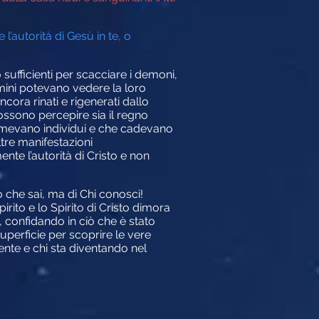
l’autorità di Gesù in te, o
sufficienti per scacciare i demoni,
omini potevano vedere la loro
ora rinati e rigenerati dallo
possono percepire sia il regno
primevano individui e che cadevano
tre manifestazioni
te l’autorità di Cristo e non
ò che sai, ma di Chi conosci!
rito e lo Spirito di Cristo dimora
e, confidando in ciò che è stato
superficie per scoprire le vere
ente e chi sta diventando nel