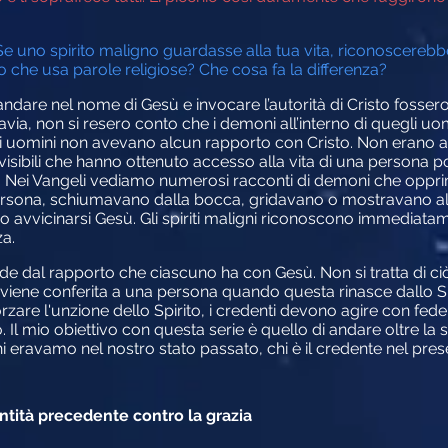
Se uno spirito maligno guardasse alla tua vita, riconoscerebbe 
he usa parole religiose? Che cosa fa la differenza?
ndare nel nome di Gesù e invocare l’autorità di Cristo fossero 
tavia, non si resero conto che i demoni all’interno di quegli u
 uomini non avevano alcun rapporto con Cristo. Non erano anc
i invisibili che hanno ottenuto accesso alla vita di una persona 
sico. Nei Vangeli vediamo numerosi racconti di demoni che op
persona, schiumavano dalla bocca, gridavano o mostravano al
vicinarsi Gesù. Gli spiriti maligni riconoscono immediatamen
a.
nde dal rapporto che ciascuno ha con Gesù. Non si tratta di ci
 viene conferita a una persona quando questa rinasce dallo Spi
afforzare l'unzione dello Spirito, i credenti devono agire con fed
. Il mio obiettivo con questa serie è quello di andare oltre la 
hi eravamo nel nostro stato passato, chi è il credente nel pres
dentità precedente contro la grazia