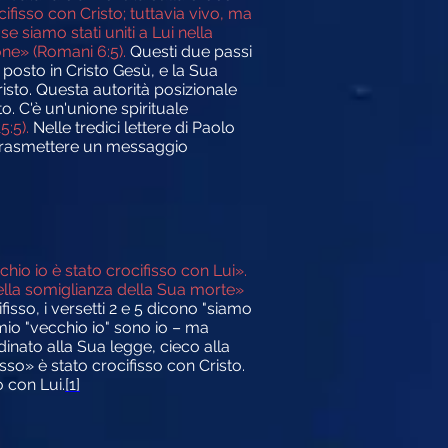
ifisso con Cristo; tuttavia vivo, ma
se siamo stati uniti a Lui nella
ne» (Romani 6:5).
Questi due passi
o posto in Cristo Gesù, e la Sua
isto. Questa autorità posizionale
. C'è un'unione spirituale
15:5).
Nelle tredici lettere di Paolo
i trasmettere un messaggio
io io è stato crocifisso con Lui».
nella somiglianza della Sua morte»
isso, i versetti 2 e 5 dicono "siamo
 mio "vecchio io" sono io – ma
dinato alla Sua legge, cieco alla
sso» è stato crocifisso con Cristo.
 con Lui.
[1]