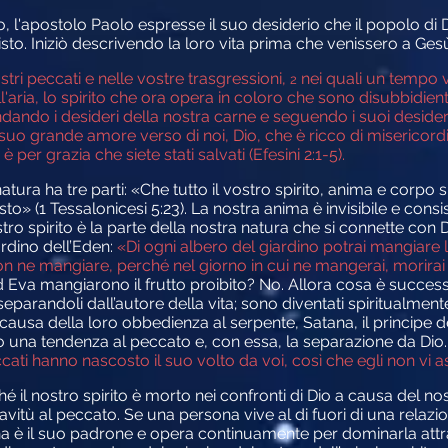
so, l'apostolo Paolo espresse il suo desiderio che il popolo d
risto. Iniziò descrivendo la loro vita prima che venissero a Ges
tri peccati e nelle vostre trasgressioni,
nei quali un tempo 
2
'aria, lo spirito che ora opera in coloro che sono disubbidient
ndo i desideri della nostra carne e seguendo i suoi desideri e
suo grande amore verso di noi, Dio, che è ricco di misericord
er grazia che siete stati salvati (Efesini 2:1-5).
atura ha tre parti: «Che tutto il vostro spirito, anima e corpo s
o» (1 Tessalonicesi 5:23). La nostra anima è invisibile e consi
ro spirito è la parte della nostra natura che si connette con 
rdino dell’Eden:
«Di ogni albero del giardino potrai mangiare 
 ne mangiare, perché nel giorno in cui ne mangerai, morirai 
a mangiarono il frutto proibito? No. Allora cosa è successo 
 separandoli dall’autore della vita; sono diventati spiritualm
causa della loro obbedienza al serpente, Satana, il principe de
to una tendenza al peccato e, con essa, la separazione da Dio
cati hanno nascosto il suo volto da voi, così che egli non vi asc
 il nostro spirito è morto nei confronti di Dio a causa del no
vitù al peccato. Se una persona vive al di fuori di una relazi
ana è il suo padrone e opera continuamente per dominarla attr