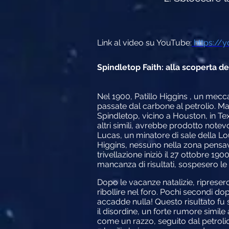
Link al video su YouTube:
https://
Spindletop Faith: alla scoperta del
Nel 1900, Patillo Higgins , un mec
passate dal carbone al petrolio. Ma
Spindletop, vicino a Houston, in Te
altri simili, avrebbe prodotto notevo
Lucas, un minatore di sale della L
Higgins, nessuno nella zona pensava
trivellazione iniziò il 27 ottobre 1
mancanza di risultati, sospesero le
Dopo le vacanze natalizie, ripreser
ribollire nel foro. Pochi secondi do
accadde nulla! Questo risultato fu 
il disordine, un forte rumore simil
come un razzo, seguito dal petrolio