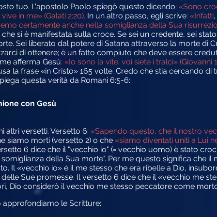
osto tuo. L'apostolo Paolo spiegò questo dicendo:
«Sono croc
vive in me» (Galati 2:20).
In un altro passo, egli scrive
: «Infatti
,
remo certamente anche nella somiglianza della Sua risurrezio
à che si è manifestata sulla croce. Se sei un credente, sei stat
te. Sei liberato dal potere di Satana attraverso la morte di Cr
rci di ottenere; è un fatto compiuto che deve essere creduto
 come afferma Gesù
: «Io sono la vite; voi siete i tralci» (Giovanni 
sa la frase «in Cristo» 165 volte. Credo che stia cercando d
 spiega questa verità da Romani 6:5-6:
 unione con Gesù
ltri versetti. Versetto 6:
«Sapendo questo, che il nostro vecch
e siamo morti (versetto 2) o che
«siamo diventati uniti a Lui 
setto 6 dice che il "vecchio io" (= vecchio uomo) è stato crocif
lla somiglianza della Sua morte". Per me questo significa che il
. Il «vecchio io» è il me stesso che era ribelle a Dio, insubor
 delle Sue promesse. Il versetto 6 dice che il «vecchio me ste
morì, Dio considerò il vecchio me stesso peccatore come morto
o approfondiamo le Scritture: