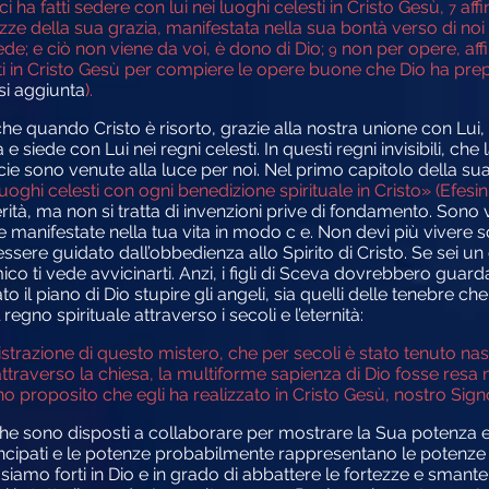
ci ha fatti sedere con lui nei luoghi celesti in Cristo Gesù,
affi
7
zze della sua grazia, manifestata nella sua bontà verso di noi 
fede; e ciò non viene da voi, è dono di Dio;
non per opere, af
9
ati in Cristo Gesù per compiere le opere buone che Dio ha pre
si aggiunta
).
he quando Cristo è risorto, grazie alla nostra unione con Lui, 
 siede con Lui nei regni celesti. In questi regni invisibili, che 
ie sono venute alla luce per noi. Nel primo capitolo della sua 
uoghi celesti con ogni benedizione spirituale in Cristo» (Efesini
à, ma non si tratta di invenzioni prive di fondamento. Sono v
manifestate nella tua vita in modo c e. Non devi più vivere so
 essere guidato dall’obbedienza allo Spirito di Cristo. Se sei un
ti vede avvicinarti. Anzi, i figli di Sceva dovrebbero guardart
to il piano di Dio stupire gli angeli, sia quelli delle tenebre c
gno spirituale attraverso i secoli e l’eternità:
strazione di questo mistero, che per secoli è stato tenuto nas
attraverso la chiesa, la multiforme sapienza di Dio fosse resa n
 proposito che egli ha realizzato in Cristo Gesù, nostro Signo
 che sono disposti a collaborare per mostrare la Sua potenza 
rincipati e le potenze probabilmente rappresentano le potenze d
iamo forti in Dio e in grado di abbattere le fortezze e smantell