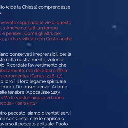
i Dio (cioè la Chiesa) comprendesse
ù:
vivevate seguendo le vie di questo
i.
Anche noi tutti un tempo
3
 pensieri. Come gli altri, per
ia,
ci ha vivificati con Cristo anche
5
iano conservati irreprensibili per la
ste nella nostra mente, volontà,
Dio. Ricordate l’avvertimento che
liberamente; ma dell’albero della
sicuramente» (Genesi 2:16-17).
loro? Il loro legame spirituale
ente morti. Di conseguenza, Adamo
lle tenebre (Apocalisse 12:9).
.
«Ma le vostre iniquità vi hanno
olta» (Isaia 59:2).
stro peccato, siamo diventati servi
one con Cristo, che lo capisca o
averso il peccato abituale. Paolo