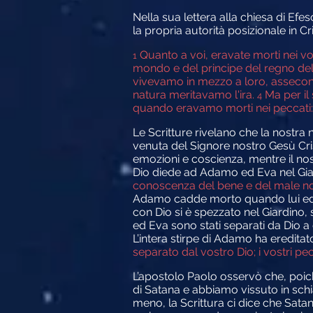
Nella sua lettera alla chiesa di Efe
la propria autorità posizionale in C
Quanto a voi, eravate morti nei vos
1
mondo e del principe del regno dell
vivevamo in mezzo a loro, asseconda
natura meritavamo l'ira.
Ma per il 
4
quando eravamo morti nei peccati: è p
Le Scritture rivelano che la nostra n
venuta del Signore nostro Gesù Crist
emozioni e coscienza, mentre il nost
Dio diede ad Adamo ed Eva nel Gia
conoscenza del bene e del male non
Adamo cadde morto quando lui ed Ev
con Dio si è spezzato nel Giardino,
ed Eva sono stati separati da Dio a 
L’intera stirpe di Adamo ha eredita
separato dal vostro Dio; i vostri pec
L’apostolo Paolo osservò che, poiché
di Satana e abbiamo vissuto in schia
meno, la Scrittura ci dice che Sat