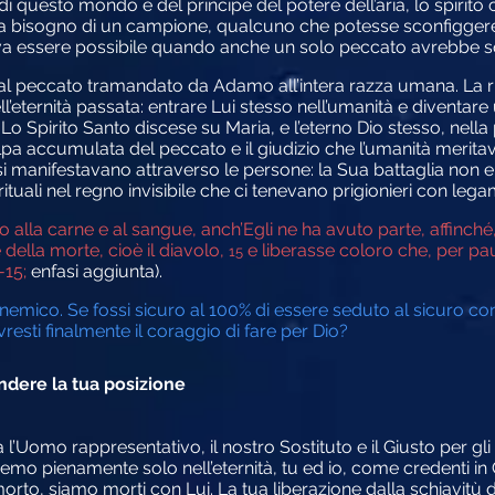
 di questo mondo e del principe del potere dell’aria, lo spirito
veva bisogno di un campione, qualcuno che potesse sconfiggere
a essere possibile quando anche un solo peccato avrebbe s
dal peccato tramandato da Adamo all’intera razza umana. La r
ell’eternità passata: entrare Lui stesso nell’umanità e divent
o Spirito Santo discese su Maria, e l’eterno Dio stesso, nella
pa accumulata del peccato e il giudizio che l’umanità meritava
 si manifestavano attraverso le persone: la Sua battaglia non e
ituali nel regno invisibile che ci tenevano prigionieri con legami s
no alla carne e al sangue, anch’Egli ne ha avuto parte, affinc
della morte, cioè il diavolo,
e liberasse coloro che, per pa
15
4-15;
enfasi aggiunta).
nemico. Se fossi sicuro al 100% di essere seduto al sicuro con 
esti finalmente il coraggio di fare per Dio?
ndere la tua posizione
Uomo rappresentativo, il nostro Sostituto e il Giusto per gli in
pienamente solo nell’eternità, tu ed io, come credenti in Cri
rto, siamo morti con Lui. La tua liberazione dalla schiavitù 