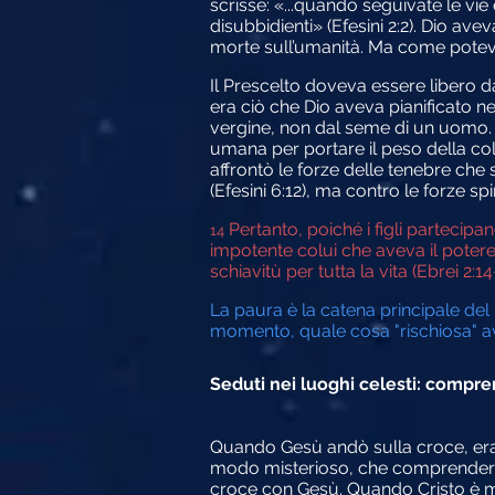
scrisse: «...quando seguivate le vie
disubbidienti» (Efesini 2:2). Dio a
morte sull’umanità. Ma come potev
Il Prescelto doveva essere libero 
era ciò che Dio aveva pianificato n
vergine, non dal seme di un uomo. L
umana per portare il peso della col
affrontò le forze delle tenebre che
(Efesini 6:12), ma contro le forze spir
Pertanto, poiché i figli partecipa
14
impotente colui che aveva il potere 
schiavitù per tutta la vita (Ebrei 2:1
La paura è la catena principale del 
momento, quale cosa "rischiosa" avr
Seduti nei luoghi celesti: compre
Quando Gesù andò sulla croce, era l’
modo misterioso, che comprenderemo 
croce con Gesù. Quando Cristo è mo