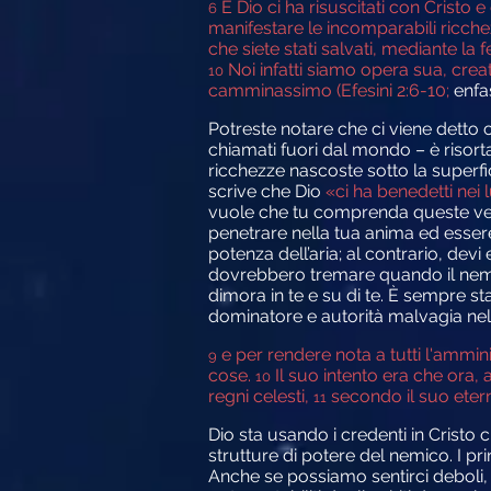
E Dio ci ha risuscitati con Cristo e 
6
manifestare le incomparabili ricche
che siete stati salvati, mediante la 
Noi infatti siamo opera sua, cre
10
camminassimo (Efesini 2:6-10;
enfa
Potreste notare che ci viene detto c
chiamati fuori dal mondo – è risorta e
ricchezze nascoste sotto la superfic
scrive che Dio
«ci ha benedetti nei l
vuole che tu comprenda queste verit
penetrare nella tua anima ed essere 
potenza dell’aria; al contrario, devi
dovrebbero tremare quando il nemico 
dimora in te e su di te. È sempre sta
dominatore e autorità malvagia nel re
e per rendere nota a tutti l'ammini
9
cose.
Il suo intento era che ora, 
10
regni celesti,
secondo il suo eterno
11
Dio sta usando i credenti in Cristo
strutture di potere del nemico. I p
Anche se possiamo sentirci deboli, s