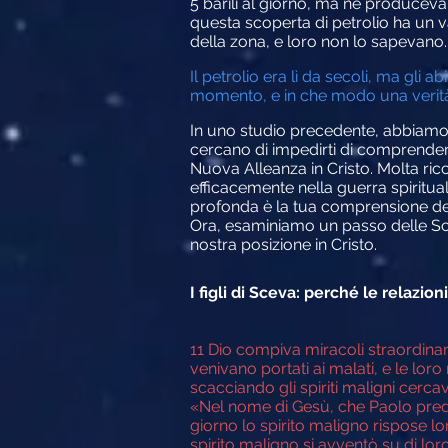
5 barili al giorno, ma ne produceva 10
questa scoperta di petrolio ha un val
della zona, e loro non lo sapevano.
Il petrolio era lì da secoli, ma gli 
momento, e in che modo una verità
In uno studio precedente, abbiamo es
cercano di impedirti di comprendere
Nuova Alleanza in Cristo. Molta ric
efficacemente nella guerra spiritual
profonda è la tua comprensione dell
Ora, esaminiamo un passo delle Sc
nostra posizione in Cristo.
I figli di Sceva: perché le relazio
11 Dio compiva miracoli straordinar
venivano portati ai malati, e le loro
scacciando gli spiriti maligni cer
«Nel nome di Gesù, che Paolo predic
giorno lo spirito maligno rispose l
spirito maligno si avventò su di lor