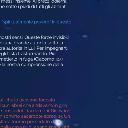
i messi insieme. Ai prezzi odierni,
sotto i piedi di tutti gli abitanti
nti "spiritualmente povero" in questo
stri sensi. Queste forze invisibili
di una grande autorità sotto la
a autorità in Lui. Per impegnarti
gli ti sta trasformando. Più
metterlo in fuga (Giacomo 4:7).
 la nostra comprensione della
iuli che lo avevano toccato
3 Alcuni ebrei che andavano in giro
no posseduti dai demoni. Dicevano:
a, un sommo sacerdote ebreo. 15 Un
 Allora l’uomo posseduto dallo
 dalla casa nudi e sanguinanti (Atti