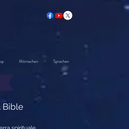
op
Mitmachen
Sprachen
A Bible
erra spirituale