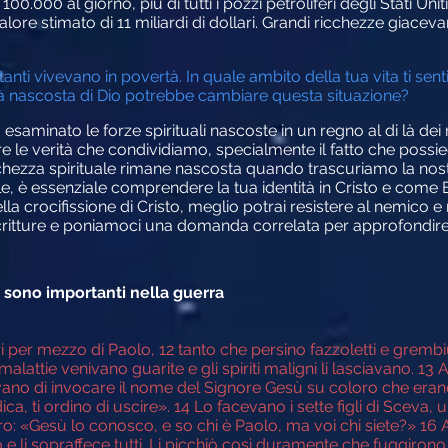
0.000 al giorno, più di tutti i pozzi petroliferi degli Stati Unit
ore stimato di 11 miliardi di dollari. Grandi ricchezze giacevano 
abitanti vivevano in povertà. In quale ambito della tua vita ti se
 nascosta di Dio potrebbe cambiare questa situazione?
aminato le forze spirituali nascoste in un regno al di là dei no
 le verità che condividiamo, specialmente il fatto che possie
chezza spirituale rimane nascosta quando trascuriamo la nostr
e, è essenziale comprendere la tua identità in Cristo e come E
a crocifissione di Cristo, meglio potrai resistere al nemico e 
ritture e poniamoci una domanda correlata per approfondire
ni sono importanti nella guerra
i per mezzo di Paolo, 12 tanto che persino fazzoletti e gremb
 malattie venivano guarite e gli spiriti maligni li lasciavano. 1
cavano di invocare il nome del Signore Gesù su coloro che era
a, ti ordino di uscire». 14 Lo facevano i sette figli di Scev
oro: «Gesù lo conosco, e so chi è Paolo, ma voi chi siete?» 16
o e li sopraffece tutti. Li picchiò così duramente che fuggirono