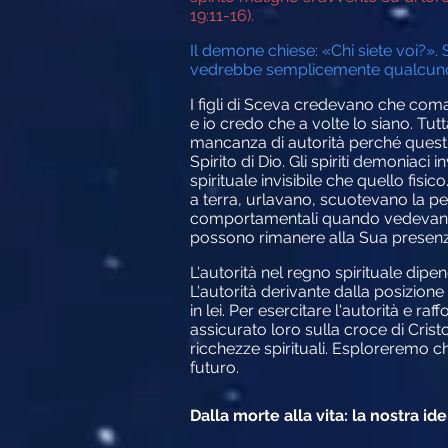
19:11-16).
Il demone chiese: «Chi siete voi?». 
vedrebbe semplicemente qualcuno c
I figli di Sceva credevano che coma
e io credo che a volte lo siano. Tut
mancanza di autorità perché questi
Spirito di Dio. Gli spiriti demoniac
spirituale invisibile che quello fi
a terra, urlavano, scuotevano la 
comportamentali quando vedevano av
possono rimanere alla Sua presenz
L'autorità nel regno spirituale dipe
L'autorità derivante dalla posizione
in lei. Per esercitare l'autorità e r
assicurato loro sulla croce di Cristo
ricchezze spirituali. Esploreremo c
futuro.
Dalla morte alla vita: la nostra i