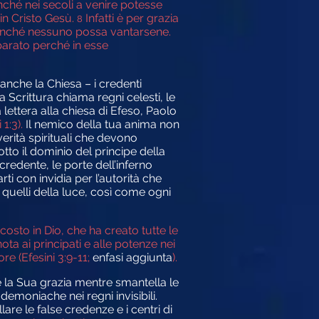
nché nei secoli a venire potesse
in Cristo Gesù.
Infatti è per grazia
8
finché nessuno possa vantarsene.
parato perché in esse
anche la Chiesa – i credenti
la Scrittura chiama regni celesti, le
lettera alla chiesa di Efeso, Paolo
 1:3).
Il nemico della tua anima non
erità spirituali che devono
tto il dominio del principe della
 credente, le porte dell’inferno
i con invidia per l’autorità che
he quelli della luce, così come ogni
costo in Dio, che ha creato tutte le
ota ai principati e alle potenze nei
re (Efesini 3:9-11;
enfasi aggiunta
).
e la Sua grazia mentre smantella le
emoniache nei regni invisibili.
are le false credenze e i centri di