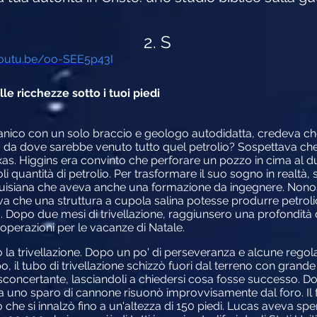
2.
S
youtu.be/oo-SEE5p43I
le ricchezze sotto i tuoi piedi
canico con un solo braccio e geologo autodidatta, credeva c
 da dove sarebbe venuto tutto quel petrolio? Sospettava che s
xas. Higgins era convinto che perforare un pozzo in cima al du
li quantità di petrolio. Per trasformare il suo sogno in realtà, 
ouisiana che aveva anche una formazione da ingegnere. Nonos
 che una struttura a cupola salina potesse produrre petrolio
900. Dopo due mesi di trivellazione, raggiunsero una profondità 
 operazioni per le vacanze di Natale.
o la trivellazione. Dopo un po' di perseveranza e alcune regol
po, il tubo di trivellazione schizzò fuori dal terreno con grand
sconcertante, lasciandoli a chiedersi cosa fosse successo. Dop
e a uno sparo di cannone risuonò improvvisamente dal foro. Il 
 che si innalzò fino a un'altezza di 150 piedi. Lucas aveva s