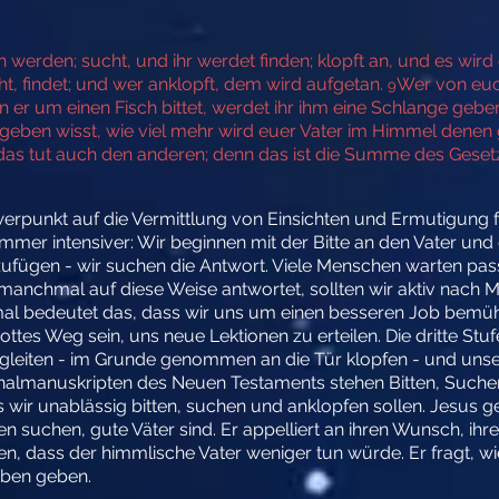
n werden; sucht, und ihr werdet finden; klopft an, und es wi
cht, findet; und wer anklopft, dem wird aufgetan.
Wer von euch
9
 er um einen Fisch bittet, werdet ihr ihm eine Schlange geb
geben wisst, wie viel mehr wird euer Vater im Himmel denen g
, das tut auch den anderen; denn das ist die Summe des Gese
erpunkt auf die Vermittlung von Einsichten und Ermutigung fü
mmer intensiver: Wir beginnen mit der Bitte an den Vater und 
zufügen - wir suchen die Antwort. Viele Menschen warten pass
anchmal auf diese Weise antwortet, sollten wir aktiv nach M
al bedeutet das, dass wir uns um einen besseren Job bemü
tes Weg sein, uns neue Lektionen zu erteilen. Die dritte Stufe
gleiten - im Grunde genommen an die Tür klopfen - und uns
ginalmanuskripten des Neuen Testaments stehen Bitten, Suche
wir unablässig bitten, suchen und anklopfen sollen. Jesus ge
 suchen, gute Väter sind. Er appelliert an ihren Wunsch, ih
uben, dass der himmlische Vater weniger tun würde. Er fragt, w
aben geben.