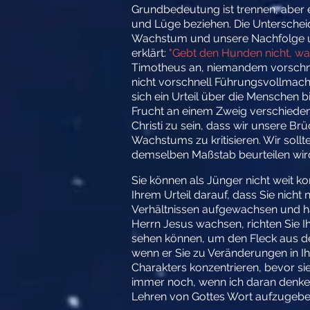
Grundbedeutung ist trennen, aber 
und Lüge beziehen. Die Unterscheid
Wachstum und unsere Nachfolge unerl
erklärt:
"Gebt den Hunden nicht, was 
Timotheus an, niemandem vorschnel
nicht vorschnell Führungsvollmacht 
sich ein Urteil über die Menschen b
Frucht an einem Zweig verschieden
Christi zu sein, dass wir unsere Br
Wachstums zu kritisieren. Wir sol
demselben Maßstab beurteilen wir
Sie können als Jünger nicht weit 
Ihrem Urteil darauf, dass Sie nicht
Verhältnissen aufgewachsen und h
Herrn Jesus wachsen, richten Sie Ih
sehen können, um den Fleck aus de
wenn er Sie zu Veränderungen in I
Charakters konzentrieren, bevor si
immer noch, wenn ich daran denke, w
Lehren von Gottes Wort aufzugebe