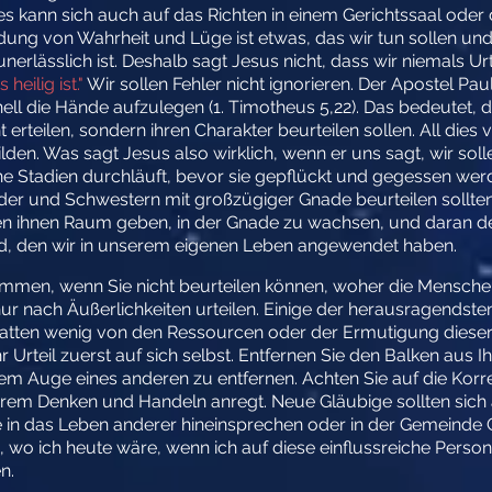
es kann sich auch auf das Richten in einem Gerichtssaal ode
ung von Wahrheit und Lüge ist etwas, das wir tun sollen und 
ässlich ist. Deshalb sagt Jesus nicht, dass wir niemals Urteil
heilig ist."
Wir sollen Fehler nicht ignorieren. Der Apostel Pa
l die Hände aufzulegen (1. Timotheus 5,22). Das bedeutet, d
erteilen, sondern ihren Charakter beurteilen sollen. All dies v
ilden. Was sagt Jesus also wirklich, wenn er uns sagt, wir soll
e Stadien durchläuft, bevor sie gepflückt und gegessen wer
üder und Schwestern mit großzügiger Gnade beurteilen sollten, 
lten ihnen Raum geben, in der Gnade zu wachsen, und daran d
d, den wir in unserem eigenen Leben angewendet haben.
kommen, wenn Sie nicht beurteilen können, woher die Mensch
 nur nach Äußerlichkeiten urteilen. Einige der herausragendsten
atten wenig von den Ressourcen oder der Ermutigung dieser 
r Urteil zuerst auf sich selbst. Entfernen Sie den Balken aus 
m Auge eines anderen zu entfernen. Achten Sie auf die Korrek
hrem Denken und Handeln anregt. Neue Gläubige sollten sich 
e in das Leben anderer hineinsprechen oder in der Gemeinde G
o ich heute wäre, wenn ich auf diese einflussreiche Person g
n.