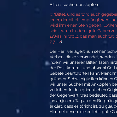
Bitten, suchen, anklopfen
Bittet, und es wird euch gegebe
(7) "
jeder, der bittet, empfängt; wer su
wird ihm einen Stein geben?
Wenn
10
seid, euren Kindern gute Gaben zu 
Was ihr wollt, das man euch tut
12
7,7-12
).
Der Herr verlagert nun seinen Schw
Verben, die er verwendet, werden i
indem wir unseren Bitten Taten hin
der Post kommt, und obwohl Gott m
Gebete beantworten kann. Manchm
gründen. Schwierigkeiten können Got
wir unser Suchen mit Anklopfen be
verleihen. In den griechischen Ori
der Gegenwart, was bedeutet, dass 
ihn an jenem Tag an den Berghängen
erklärt, dass es töricht ist, zu gla
Himmel denen, die er liebt, gute G