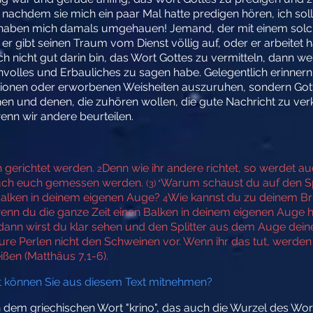
nachdem sie mich ein paar Mal hatte predigen hören, ich sol
te haben mich damals umgehauen! Jemand, der mit einem solche
er gibt seinen Traum vom Dienst völlig auf, oder er arbeitet 
ch nicht gut darin bin, das Wort Gottes zu vermitteln, dann wer
nvolles und Erbauliches zu sagen habe. Gelegentlich erinner
ionen oder erworbenen Weisheiten auszuruhen, sondern Gotte
hen und denen, die zuhören wollen, die gute Nachricht zu ve
wenn wir andere beurteilen.
ch gerichtet werden.
Denn wie ihr andere richtet, so werdet au
2
auch euch gemessen werden.
Warum schaust du auf den Sp
(3) "
alken in deinem eigenen Auge?
Wie kannst du zu deinem Br
4
wenn du die ganze Zeit einen Balken in deinem eigenen Auge 
ann wirst du klar sehen und den Splitter aus dem Auge dein
 eure Perlen nicht den Schweinen vor. Wenn ihr das tut, werden 
ßen (Matthäus 7,1-6
).
 können Sie aus diesem Text mitnehmen?
 dem griechischen Wort "krino", das auch die Wurzel des Wortes 