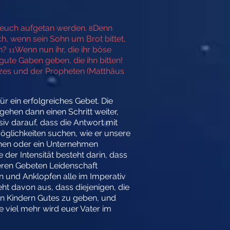
rd euch aufgetan werden.
Denn
8
, wenn sein Sohn um Brot bittet,
en?
Wenn nun ihr, die ihr böse
11
ute Gaben geben, die ihn bitten!
tzes und der Propheten (Matthäus
r ein erfolgreiches Gebet. Die
gehen dann einen Schritt weiter,
iv darauf, dass die Antwort mit
öglichkeiten suchen, wie er unsere
hen oder ein Unternehmen
 der Intensität besteht darin, dass
eren Gebeten Leidenschaft
n und Anklopfen alle im Imperativ
ht davon aus, dass diejenigen, die
ren Kindern Gutes zu geben, und
ie viel mehr wird euer Vater im