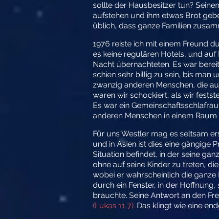
sollte der Hausbesitzer tun? Seinem
aufstehen und ihm etwas Brot gebe
üblich, dass ganze Familien zusamm
1976 reiste ich mit einem Freund d
es keine regulären Hotels, und auf
Nacht übernachteten. Es war bereit
schien sehr billig zu sein, bis ma
zwanzig anderen Menschen, die auf
waren wir schockiert, als wir fests
Es war ein Gemeinschaftsschlafraum
anderen Menschen in einem Raum zu
Für uns Westler mag es seltsam er
und in Asien ist dies eine gängige 
Situation befindet, in der seine ga
ohne auf seine Kinder zu treten, 
wobei er wahrscheinlich die ganze F
durch ein Fenster, in der Hoffnung
brauchte. Seine Antwort an den Fr
(Lukas 11,7).
Das klingt wie eine en