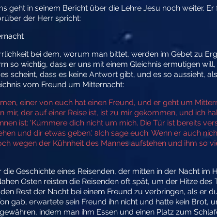
geht in seinem Bericht über die Lehre Jesu noch weiter. Er f
rüber der Herr spricht:
ernacht
rlichkeit bei dem, worum man bittet, werden im Gebet zu Er
rrn so wichtig, dass er uns mit einem Gleichnis ermutigen will,
s scheint, dass es keine Antwort gibt, und es so aussieht, a
eichnis vom Freund um Mitternacht:
en, einer von euch hat einen Freund, und er geht um Mitterna
 mir, der auf einer Reise ist, ist zu mir gekommen, und ich h
innen ist: 'Kümmere dich nicht um mich. Die Tür ist bereits ve
stehen und dir etwas geben.'
Ich sage euch: Wenn er auch nicht
8
r doch wegen der Kühnheit des Mannes aufstehen und ihm so vi
wir die Geschichte eines Reisenden, der mitten in der Nacht i
n Osten reisten die Reisenden oft spät, um der Hitze des 
 den Rest der Nacht bei einem Freund zu verbringen, als er 
n gab, erwartete sein Freund ihn nicht und hatte kein Brot, u
zu gewähren, indem man ihm Essen und einen Platz zum Schlaf