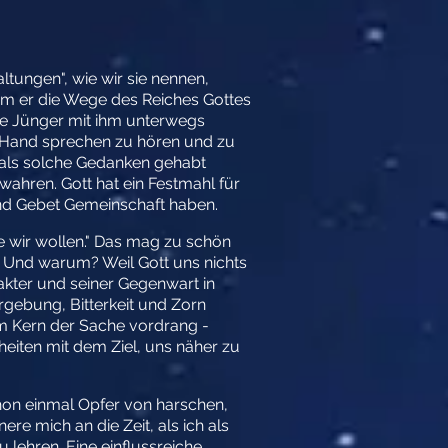
ungen", wie wir sie nennen,
dem er die Wege des Reiches Gottes
eine Jünger mit ihm unterwegs
r Hand sprechen zu hören und zu
mals solche Gedanken gehabt
ahren. Gott hat ein Festmahl für
und Gebet Gemeinschaft haben.
ie wir wollen." Das mag zu schön
. Und warum? Weil Gott uns nichts
akter und seiner Gegenwart in
gebung, Bitterkeit und Zorn
um Kern der Sache vordrang -
heiten mit dem Ziel, uns näher zu
chon einmal Opfer von harschen,
re mich an die Zeit, als ich als
lehren. Eine einflussreiche