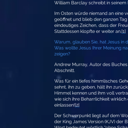
William Barclay schreibt in seine
Im Osten würde niemand an eine ve
geöffnet und blieb den ganzen Tag 
eindeutiges Zeichen, dass der Freu
Stattdessen klopfte er weiter an.
[1]
Warum, glauben Sie, hat Jesus in d
Was wollte Jesus Ihrer Meinung nac
zeigen?
Andrew Murray, Autor des Buches *
Abschnitt.
Was für ein tiefes himmlisches Geh
sehnt, ihn zu geben, hält ihn zurüc
Himmel kennen und ihm voll vertra
wie sich ihre Beharrlichkeit wirkl
einlassen!
[2]
Der Schwerpunkt liegt auf dem Wort 
der King James Version (KJV) der Bi
Wort bedeutet wörtlich "ohne Scham