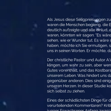
Als Jesus diese Seligpreisungen z
waren die Menschen begierig, die B
deutlich aufzeigte und alle einlud,
waren, könnten wir sagen: "Es wär
sehen, wie er Wunder tut. Es wäre
haben, möchte ich Sie ermutigen, 
uns in seinen Worten. Er möchte, 
Der christliche Pastor und Autor A
klingen, um wahr zu sein, aber wen
Gutes vorenthält, und das Kostbar
unserem Leben. Was hindert uns da
gegenüber anderen. Dies sind eini
unseren Herzen. In dieser Studie k
sich selbst zu ziehen.
Eines der schädlichsten Dinge für 
verurteilenden Kommentaren? Kritik 
junger Erwachsener Anfang zwanzig