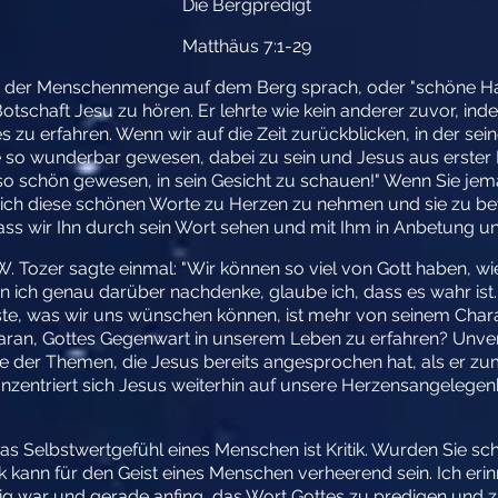
Die Bergpredigt
Matthäus 7:1-29
u der Menschenmenge auf dem Berg sprach, oder "schöne Halt
otschaft Jesu zu hören. Er lehrte wie kein anderer zuvor, in
 es zu erfahren. Wenn wir auf die Zeit zurückblicken, in der s
e so wunderbar gewesen, dabei zu sein und Jesus aus erste
 so schön gewesen, in sein Gesicht zu schauen!" Wenn Sie je
sich diese schönen Worte zu Herzen zu nehmen und sie zu bew
dass wir Ihn durch sein Wort sehen und mit Ihm in Anbetung 
.W. Tozer sagte einmal: "Wir können so viel von Gott haben, w
n ich genau darüber nachdenke, glaube ich, dass es wahr ist
ste, was wir uns wünschen können, ist mehr von seinem Char
ran, Gottes Gegenwart in unserem Leben zu erfahren? Unver
ge der Themen, die Jesus bereits angesprochen hat, als er z
onzentriert sich Jesus weiterhin auf unsere Herzensangelegen
das Selbstwertgefühl eines Menschen ist Kritik. Wurden Sie s
kann für den Geist eines Menschen verheerend sein. Ich erinne
 war und gerade anfing, das Wort Gottes zu predigen und zu 