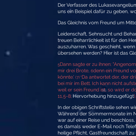
Der
Verfasser des Lukasevangeliums 
uns ein Beispiel dafür zu geben, wo
Das Gleichnis vom Freund um Mitt
Leidenschaft, Sehnsucht und Behar
treuen Beharrlichkeit ist für den He
auszuharren. Was geschieht, wenn e
übersehen werden? Hier ist das Gl
Dann sagte er zu ihnen: "Angenomm
5
mir drei Brote,
denn ein Freund von
6
könnte.'
Da antwortet der, der dr
(7) "
bei mir im Bett. Ich kann nicht auf
weil er sein Freund ist, so wird e
11,5-8;
Hervorhebung hinzugefügt
).
In der obigen Schriftstelle sehen 
Während der Sommermonate im Nahe
war auf einer Reise und beschloss,
es damals weder E-Mail noch Telefo
heilige Pflicht, Gastfreundschaft 