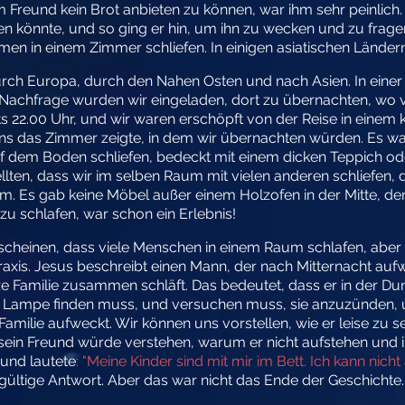
 Freund kein Brot anbieten zu können, war ihm sehr peinlich. I
n könnte, und so ging er hin, um ihn zu wecken und zu frag
en in einem Zimmer schliefen. In einigen asiatischen Ländern
urch Europa, durch den Nahen Osten und nach Asien. In einer
 Nachfrage wurden wir eingeladen, dort zu übernachten, wo vi
s 22.00 Uhr, und wir waren erschöpft von der Reise in einem 
n uns das Zimmer zeigte, in dem wir übernachten würden. Es w
 dem Boden schliefen, bedeckt mit einem dicken Teppich oder
tellten, dass wir im selben Raum mit vielen anderen schliefen,
. Es gab keine Möbel außer einem Holzofen in der Mitte, der
 schlafen, war schon ein Erlebnis!
scheinen, dass viele Menschen in einem Raum schlafen, aber
Praxis. Jesus beschreibt einen Mann, der nach Mitternacht aufw
nze Familie zusammen schläft. Das bedeutet, dass er in der Du
die Lampe finden muss, und versuchen muss, sie anzuzünden,
amilie aufweckt. Wir können uns vorstellen, wie er leise zu se
, sein Freund würde verstehen, warum er nicht aufstehen und
eund lautete
: "Meine Kinder sind mit mir im Bett. Ich kann nic
dgültige Antwort. Aber das war nicht das Ende der Geschichte.