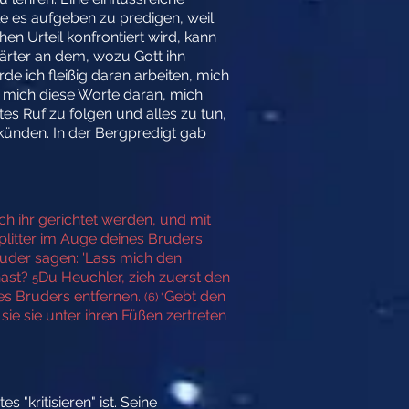
le es aufgeben zu predigen, weil
n Urteil konfrontiert wird, kann
härter an dem, wozu Gott ihn
de ich fleißig daran arbeiten, mich
n mich diese Worte daran, mich
s Ruf zu folgen und alles zu tun,
rkünden. In der Bergpredigt gab
ch ihr gerichtet werden, und mit
litter im Auge deines Bruders
uder sagen: 'Lass mich den
hast?
Du Heuchler, zieh zuerst den
5
es Bruders entfernen.
Gebt den
(6) "
sie sie unter ihren Füßen zertreten
"kritisieren" ist. Seine