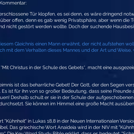
m Kommentar:
rschlossene Tür klopfen, es sei denn, es wäre dringend no
über offen, denn es gab wenig Privatsphäre, aber wenn die T
nd nicht gestört werden wollte. Doch der suchende Hausbesitz
iesem Gleichnis einen Mann erwähnt, der nicht aufstehen wol
h mit dem Verhalten dieses Mannes und der Art und Weise, wi
Mit Christus in der Schule des Gebets*, macht eine ausgez
eimnis ist das beharrliche Gebet! Der Gott, der den Segen ve
k. Es ist für ihn von so großer Bedeutung, dass seine Freunde
uen! Deshalb schult er sie in der Schule der aufgeschobene
ich durchsetzt. Sie können im Himmel eine große Macht ausüben
"Kühnheit" in Lukas 18,8 in der Neuen Internationalen Version 
bel. Das griechische Wort Anaideia wird in der NIV mit "Kühnhe
". Die Key Word Study Bible erklärt, dass es bedeutet: "Sch