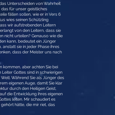
r das Unterscheiden von Wahrheit
das für unser geistliches
e fällen sollen, wie er in Vers 6
ulus wies seinen Schützling
ass wir aufstrebenden Leitern
erlangt von den Leitern, dass sie
en nicht urteilen? Genauso wie die
den kann, bedeutet ein Jünger
anstatt sie in jeder Phase ihres
enken, dass der Meister uns nach
en kommen, aber achten Sie bei
 Leiter Gottes sind in schwierigen
Welt. Während Sie als Jünger des
Ihrem eigenen Auge, damit Sie klar
tur durch den Heiligen Geist,
auf die Entwicklung ihres eigenen
ottes leiten. Mir schaudert es
ehört hätte, die mir riet, das