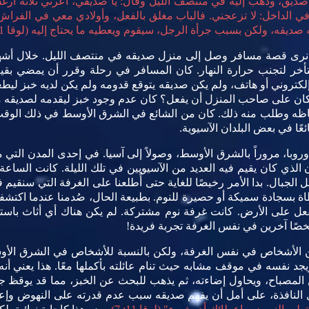
صديق، وذهب إليه في منتصف الليل وقال: يا صديقي، أعرني ثلاثة أرغ
 الداخل: لا تزعجني. فالباب مغلق بالفعل، وأولادي معي في الفراش. ل
صديقه، ولكن بسبب جرأة الرجل، سيقوم ويعطيه ما يحتاج إليه (لوقا 11: 5-8؛
نرى قصة مسافر وصل إلى منزل صديقه في منتصف الليل. خلال أشهر 
 لتجنب حرارة النهار. كان المسافر في رحلة وقرر أن يمضي بقية ا
د إلكتروني أو هاتف، ولم يكن صديقه يتوقع قدومه ولم يكن لديه خبز ليط
ذا كان على صاحب المنزل أن يفعل؟ كان عدم وجود خبز ليقدمه لصديقه 
ظه وطلب منه ذلك. كان من الشائع في الشرق الأوسط في ذلك الوقت أن
ئعًا في بعض البلدان الآسيوية.
 عبر أوروبا، مروراً بالشرق الأوسط، وصولاً إلى آسيا. في إحدى المدن التي
ن الذي كان يقيم فيه العديد من الآسيويين في تلك الليلة. كانت الساع
لجبال. بدا الأمر رخيصًا للغاية حتى أُطلعنا على الغرفة التي سنقيم ف
سجادة سميكة أو حصيرة للنوم. بطبيعة الحال، صُدمنا عندما اكتشفنا 
لفعل على الأرض. كانت غرفة نوم مشتركة. لم يكن هناك أي أثاث باس
خصًا آخرين في نفس الغرفة تجربة فريدة!
ديد من الأشخاص في نفس الغرفة، ولكن بالنسبة للأشخاص في الشرق ال
جد نفسه في موقف مشابه حيث تنام عائلته بأكملها معًا. هذا يعني أ
صباح، ويحاول إضاءته، ثم يذهب للبحث عن الخبز، مما قد يوقظ جميع 
 النافذة، على أمل أن يفهم صديقه سبب عدم قدرته على النهوض وإعط