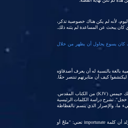
كن هذه لم تكن نهاية القصة.
 اليوم، لأنه لم يكن هناك خصوصية تذكر،
ي كان يبحث عن المساعدة لم يثنه ذلك.
يك كان يسوع يحاول أن يظهر من خلال
مية بالغة بالنسبة له أن يعرف أصدقاؤه
يكتشفوا كيف أن مثابرتهم تنتصر حقًا.
ينصب التركيز على كلمة "جرأة" في لوقا 18:8 في النسخة الدولية الجديدة (NIV) أو "إلحاح" في نسخة الملك جيمس (KJV) من الكتاب المقدس.
 حرفيًا "بدون خجل". تشرح دراسة الكلمات الرئيسية
يء ما، والإصرار الذي يتسم بالفظاظة
تترجم نسخة الملك جيمس كلمة Anaideia بالكلمة الإنجليزية "importunate". ويقول قاموس ويبسترز نيو وورلد أن كلمة importunate تعني: "ملحّ أو