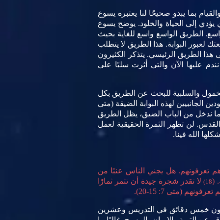
قيام بما يبدو صحيحًا لنا يعتبره يسوع
ي يؤدي إلى الحياة والخلود. يوضح يسوع
سع. الطريق الواسع واسع للغاية بحيث
 لعبور البوابة. هذا الطريق لا يتطلب
 هذا الطريق الرئيسي. يتذكر الكثيرون
نندم عليها الآن والتي أثرت سلبًا على
لخمول والسلبية للبحث عن الطريق بكل
ن الجانبيين لهذه البوابة الضيقة (متى
عندما ندخل من الباب الضيق، يظل الطريق
روح القدس. لن تظهر الثمرة الحقيقية لعمل
كلها الله فينا.
 تعرفونهم. هل يجني الناس عنبًا من
 (
لا تقدر شجرة جيدة أن تثمر ثمارًا
18)
ن يقضون خمس دقائق في التدريس وعشرين
 عن التوبة والإيمان بالمسيح. غالبًا ما