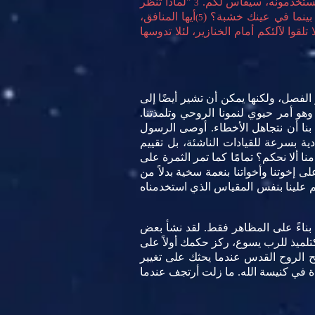
 تستخدمونه، سيقاس لكم.
"لماذا تنظر
3
ينما في عينك خشبة؟ (
أيها المنافق،
5)
لقوا لآلئكم أمام الخنازير، لئلا تدوسها
يضًا أصل كلمة "critic" (ناقد). معناها الأساسي هو الفصل، ولكنها يمكن أن تشير أيضًا إلى
و أمر حيوي لنمونا الروحي وتلمذتنا.
 بنا أن نتجاهل الأخطاء. أوصى الرسول
. وهذا يعني عدم منح السلطة القيادية بسرعة للقيادات الناشئة، بل تقييم
 ألا نحكم؟ تمامًا كما تمر الثمرة على
إخوتنا وأخواتنا بنعمة سخية بدلاً من
 علينا بنفس المقياس الذي استخدمناه
بناءً على المظاهر فقط. لقد نشأ بعض
كتلميذ للرب يسوع، ركز حكمك أولاً على
ح الروح القدس عندما يحثك على تغيير
ة في كنيسة الله. ما زلت أرتجف عندما