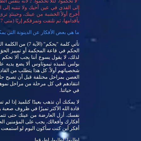
"لا تحكموا، لئلا تحكموا.
لأنه بنفس الط
2
إلى القذى في عين أخيك ولا تنتبه إلى 
أخرج أولاً الخشبة من عينك، وحينئذٍ ترى
بأقدامها، ثم تلتفت وتمزقكم إربًا (متى 7:
ما هي بعض الأفكار عن الدينونة التي ي
الحكم في قاعة المحكمة أو تمييز الحق
لذلك، لا يقول يسوع أننا يجب ألا نحكم أبد
شخصياتهم أولاً. كل هذا يتطلب من القادة
الغصن بمراحل مختلفة قبل أن تصبح جاهزة
انتقادهم في كل مرحلة من مراحل نموهم
في حياتنا.
لا يمكنك أن تذهب بعيدًا كتلميذ إذا 
قادة الله الأكثر تميزًا في ظروف صعبة و
نفسك. أزل العارضة من عينك حتى تتمكن
أفكارك وأفعالك. يجب على المؤمنين الجد
أفكر أين كنت سأكون اليوم لو استمعت إ
اطلبوا، اطلبوا، اطرقوا