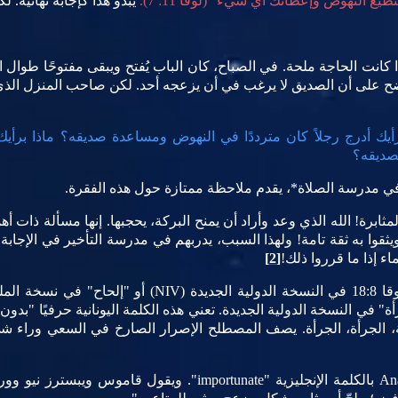
ع النهوض وإعطائك أي شيء" (لوقا 11: 7).
يبدو هذا كإجابة نهائية. ل
 إذا كانت الحاجة ملحة. في الصباح، كان الباب يُفتح ويبقى مفتوحًا طوال
 واضح على أن الصديق لا يرغب في أن يزعجه أحد. لكن صاحب المنزل الذ
رأيك أدرج رجلاً كان مترددًا في النهوض ومساعدة صديقه؟ ماذا برأ
صديقه؟
ي مدرسة الصلاة*، يقدم ملاحظة ممتازة حول هذه الفقرة.
ابرة! الله الذي وعد وأراد أن يمنح البركة، يحجبها. إنها مسألة ذات أه
وا به ثقة تامة! ولهذا السبب، يدربهم في مدرسة التأخير في الإجابة ل
 إذا ما قرروا ذلك!
[2]
مة اليونانية Anaideia إلى "جرأة" في النسخة الدولية الجديدة. تعني هذه الكلمة اليونانية
ة، الجرأة، الجرأة. يصف المصطلح الإصرار الصارخ في السعي وراء ش