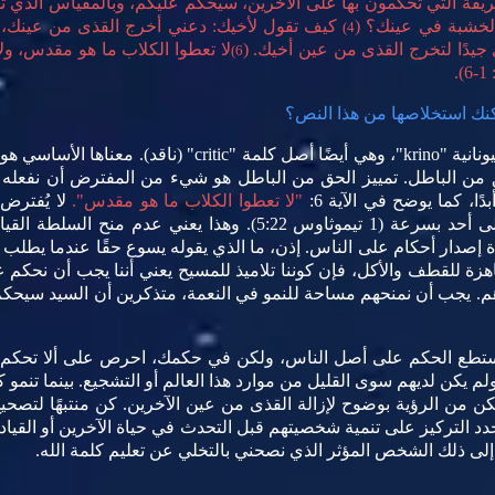
ريقة التي تحكمون بها على الآخرين، سيحكم عليكم، وبالمقياس الذي
الخشبة في عينك؟ (
كيف تقول لأخيك: دعني أخرج القذى من عينك، ب
4)
 جيدًا لتخرج القذى من عين أخيك. (
لا تعطوا الكلاب ما هو مقدس، ولا ت
6)
1-6).
مكنك استخلاصها من هذا النص؟
تأتي كلمة "يحكم" (الآية 7) من الكلمة اليونانية "krino"، وهي أ
 من الباطل. تمييز الحق من الباطل هو شيء من المفترض أن نفعله وه
ًا، كما يوضح في الآية 6:
"لا تعطوا الكلاب ما هو مقدس".
لا يُفترض
بولس تلميذه تيموثاوس ألا يضع يديه على أحد بسرعة (1 تيموثاوس 5:22)
 إصدار أحكام على الناس. إذن، ما الذي يقوله يسوع حقًا عندما يطلب منا
 للقطف والأكل، فإن كوننا تلاميذ للمسيح يعني أننا يجب أن نحكم على 
. يجب أن نمنحهم مساحة للنمو في النعمة، متذكرين أن السيد سيحكم
لم تستطع الحكم على أصل الناس، ولكن في حكمك، احرص على ألا تحكم 
لم يكن لديهم سوى القليل من موارد هذا العالم أو التشجيع. بينما تنمو 
 من الرؤية بوضوح لإزالة القذى من عين الآخرين. كن منتبهًا لتصحي
د التركيز على تنمية شخصيتهم قبل التحدث في حياة الآخرين أو القياد
لى ذلك الشخص المؤثر الذي نصحني بالتخلي عن تعليم كلمة الله.