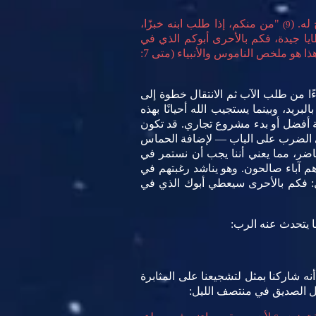
ه. (
"من منكم، إذا طلب ابنه خبزًا،
9)
يا جيدة، فكم بالأحرى أبوكم الذي في
ففي كل شيء، افعلوا للآخرين ما تريدون أن يفعلوه لكم، لأن هذا هو ملخص الناموس والأنبياء (متى 7:
ءًا من طلب الآب ثم الانتقال خطوة إلى
يد، وبينما يستجيب الله أحيانًا بهذه
 أفضل أو بدء مشروع تجاري. قد تكون
أي الضرب على الباب — لإضافة الحماس
حاضر، مما يعني أننا يجب أن نستمر في
م آباء صالحون. وهو يناشد رغبتهم في
أل: فكم بالأحرى سيعطي أبوك الذي في
ما يتحدث عنه الرب:
ه شاركنا بمثل لتشجيعنا على المثابرة
مثل الصديق في منتصف الليل: