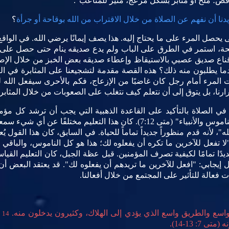
فض؛ ملحّ أو مثابر بشكل مزعج، مثير للمتاعب".
دنا أن نفهم عن الصلاة من خلال الاقتراب من الله بوقاحة أو جرأة
؟
ى يحصل المرء على ما يحتاج إليه. هذا يصف إيمانًا يرضي الله. في الواق
ة، استمر في الطرق على الباب ولم يدع صديقه ينام حتى حصل على ال
إقناع صديق عصبي بالاستيقاظ وإعطاء صديقه بعض الخبز من خلال الإصرا
ا يطلبون منه ذلك؟ هذه القصة مقدمة لتشجيعنا على المثابرة في الصل
 المرء أمام رجل كان غاضبًا من الإزعاج، فكم بالأحرى سيفعل الله ل
صرارنا، بل يتوق إلى أن نتعلم كيف نتغلب على الصعوبات من خلال المثابر
 في الصلاة بالتأكيد على القاعدة الذهبية التي يجب أن ترشد كل مؤ
تريدون أن يفعلوه لكم، لأن هذا يلخص الناموس والأنبياء" (متى 7:12). كان هذا 
لأنه قدم منظوراً جديداً تماماً للحياة. في السابق، كان هذا القول يُع
ي العظيم هيلل (110 ق.م-10 م): "لا تفعل للآخرين ما تكره أن يفعلوه لك؛ هذا هو كل النامو
يدًا تمامًا لكيفية تصرف المؤمنين. قبل عظة الجبل، كان التعليم القياس
ل إيجابي: "افعل للآخرين ما تريدهم أن يفعلوه لك". قد يعتقد البعض 
 فعالة للتأثير على المجتمع من خلال أفعالنا.
واسع والطريق واسع الذي يؤدي إلى الهلاك، وكثيرون يدخلون منه.
و
14
: 13-14).