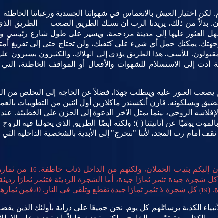
لكن اختيار العيش بالانغماس في شهواتنا الجسدية ورغباتنا الخاطئة وال
ثيرون. بدلاً من ذلك، يريدنا الرب أن نسلك الطريق الصعب — الطريق الذ
سهل العثور عليها إلى مدينة مزدحمة، ويسير على طول شارع رئيسي وا
هتك. يمكنك حمل أي شيء على كتفيك، ولن تحتاج حتى إلى تفريغ أمتعتك
مقبولون. للأسف، هذا الطريق يؤدي إلى الهلاك، والكثيرون يسيرون على
وابة أدت إلى الاستسلام للشهوات والأفعال أو المواقف الخاطئة، التي 
يصعب العثور عليه ويتطلب جهدًا، فضلاً عن الحاجة إلى التخلص من ا
ضيق ويسلكونه. قارن ألكسندر ماكلارين أول اثنين من التطويبات بالعمودي
المرء لإفلاسه الروحي، بينما يمثل الآخر الدعوة إلى الحزن على الخطيئة. 
ا بالموت يوميًا عن أنانيتنا ( )؛ ولكنه أيضًا الطريق الذي يحولنا فيه ال
 نقف أمام رب المجد، لأننا "نتخرج" إلى الأبدية بالشخصية الداخلية التي ش
تون إليكم بثياب الحملان، ولكنهم من الداخل ذئاب خاطفة.
من ثمارهم
16
 شجرة جيدة تثمر ثمارًا جيدة، أما الشجرة الرديئة فتثمر ثمارًا رديئة.
. (
كل شجرة لا تثمر ثمارًا جيدة
تقطع وتلقى في النار. 20فمن ثمارهم تعرفونهم (متى 7: 15-20).
19)
أنبياء الكذبة برسائلهم كل يوم. نحن جميعًا على دراية بأولئك الذي
بي الكذاب حقيقيًا من الخارج، ولكنه يتحدث قليلاً، إن تحدث على الإطلاق،