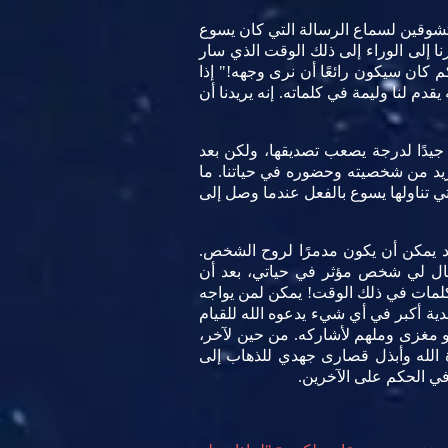
متشوقين لسماع الرسالة التي كان يسوع
نا إلى الوراء إلى ذلك الوقت الذي سار
 كان سيكون رائعًا أن نرى وجهه!" إذا
دم لنا وليمة في كلماته. إنه يريدنا أن
جيدًا لدرجة يصعب تصديقها، ولكن بعد
لمزيد من شخصيته وحضوره في حياتنا. ما
تي تناولها يسوع بالفعل عندما وصل إلى
د يمكن أن يكون مدمرًا لروح الشخص.
 قال لي شخص مؤثر في حياتي، بعد أن
كلمات في ذلك الوقت! يمكن لمن يواجه
دية أكبر في أي شيء يدعوه الله للقيام
 مغزى وملهم لأشاركه. من حين لآخر،
وة الله وأبذل قصارى جهدي للذهاب إلى
في الحكم على الآخرين.