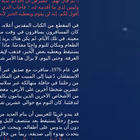
ثم قال لهم: "لنفترض أن أحدكم لديه 
5
وليس لدي ما أقدمه له.
فأجاب الذي في
7
أقول لكم، إنه لن يقوم ويعطيه الخبز لأنه 
في المقطع من الكتاب المقدس أعلاه، 
كان المسافرون يسافرون في وقت متأخر
معينة. في تلك الأيام، لم يكن هناك بري
الطعام ومكان للنوم واجبًا مقدسًا. ما
يستيقظ ويعطيه بعض الخبز، فذهب لإيقا
الغرفة. وحتى اليوم، لا يزال هذا الأمر شا
في عام 1976، سافرت مع صديق
الاستفسار، دُعينا إلى المبيت في المكا
من رحلتنا في حافلة متهالكة عبر سلاسل ا
عشرين شخصًا آخرين على الأرض، مغطاة ب
من الأشخاص الآخرين الذين ينامون با
لتدفئتنا. كان النوم مع حوالي عشرين ش
قد يبدو غريبًا للغربيين أن ينام الع
يسوع رجلاً يستيقظ بعد منتصف الليل وي
دون أن يدوس على أطفاله، ويبحث عن الم
يتحدث بهدوء إلى صديقه، ربما من خلال