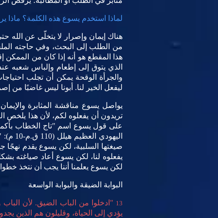
مثابر في الطلب أو المطالبة؛ يرفض الر
لماذا استخدم يسوع هذه الكلمة؟ ماذا يري
هناك إيمان وإصرار لا يتخلّى عن الله حت
من الطلب إلى البحث، وفي حاجته الملح
هذا المقطع هو أنه إذا كان من الممكن 
الذي يتوق إلى إطعام وإلباس شعبه عندم
والجرأة الوقحة يمكن أن تجلب احتياجات
ليفعل الخير لنا. أبونا ليس غاضبًا من إ
يواصل يسوع مناقشة المثابرة والإيمان
على قول يسوع اسم "تاج الخطاب بأكمله"، 
اليهود
صيغتها السلبية، لكن يسوع يقدم نهجًا جد
يفعلوه لنا، لكن يسوع أعاد صياغته بشك
لكن يسوع يعلمنا أننا يجب أن نتخذ خطوات
البوابة الضيقة والبوابة الواسعة
"ادخلوا من الباب الضيق. لأن الباب 
13
يؤدي إلى الحياة، وقليلون هم الذين يجدونه (متى 7