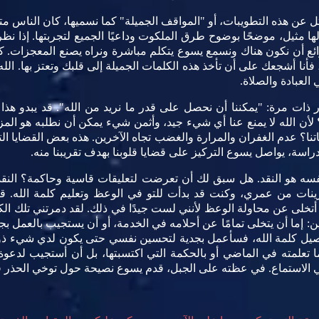
ل عن هذه التطويبات، أو "المواقف الجميلة" كما نسميها، كان الناس 
ا مثيل، موضحًا بوضوح طرق الملكوت وداعيًا الجميع لتجربتها. إذا نظر
ائع أن نكون هناك ونسمع يسوع يتكلم مباشرة ونراه يصنع المعجزات. كم
ا أشجعك على أن تأخذ هذه الكلمات الجميلة إلى قلبك وتعتز بها. الله يق
العبادة والصلاة.
ذات مرة: "يمكننا أن نحصل على قدر ما نريد من الله". قد يبدو هذا 
ذا؟ لأن الله لا يمنع عنا أي شيء جيد، وأثمن شيء يمكن أن نطلبه هو ا
اتنا؟ عدم الغفران والمرارة والغضب تجاه الآخرين. هذه بعض القضايا ال
لدراسة، يواصل يسوع التركيز على قضايا قلوبنا بهدف تقريبنا منه.
نفسه هو النقد. هل سبق لك أن تعرضت لتعليقات قاسية وحاكمة؟ النق
شرينات من عمري، وكنت قد بدأت للتو في الوعظ وتعليم كلمة الله.
خلى عن محاولة الوعظ لأنني لست جيدًا في ذلك. لقد دمرتني تلك ال
ن: إما أن يتخلى تمامًا عن أحلامه في الخدمة، أو أن يستجيب بالعمل بج
توصيل كلمة الله، فسأعمل بجدية لتحسين نفسي حتى يكون لدي شيء ذو
بما تعلمته في الماضي أو بالحكمة التي اكتسبتها، بل أن أستجيب لدع
في الاستماع. في عظته على الجبل، قدم يسوع نصيحة حول توخي الحذر 