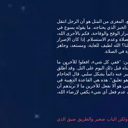
ع، المغزى من المثل هو أن الرجل انتقل
خبز الذي يحتاجه. ما يقوله يسوع في
ر الوقح والوقاحة، فكم بالأحرى الله،
اة وعدم الاستسلام. إذا كان الإصرار
نا؟ الله لطيف للغاية، ومستعد، وجاهز
ة في الصلاة.
من: "ففي كل شيء، افعلوا للآخرين ما
التعليم مختلفًا عن أي شيء سمعناه قبل ذلك اليوم على التل. وقد أُطلق
بر عنه دائماً بشكل سلبي. قال الحاخام
س، والباقي هو تعليق". هذه هي القاعدة الذهبية في
ي هو ألا نفعل للآخرين ما لا نريدهم أن
أن عدم فعل أي شيء يكفي لإرضاء الله،
لكن الباب صغير والطريق ضيق الذي