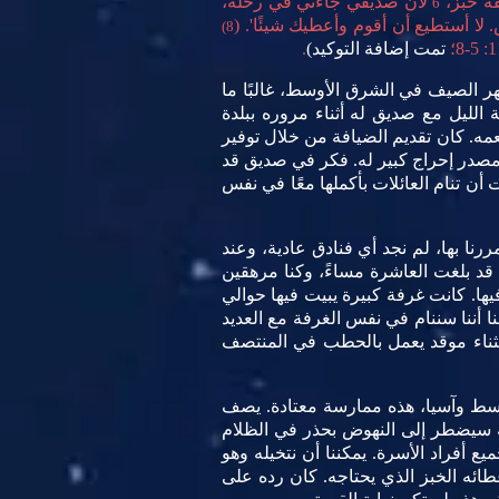
فة خبز،
لأن صديقي جاءني في رحلة،
6
ا أستطيع أن أقوم وأعطيك شيئًا'. (
8)
تمت إضافة التوكيد)
.
الصيف في الشرق الأوسط، غالبًا ما
لليل مع صديق له أثناء مروره ببلدة
عمه. كان تقديم الضيافة من خلال توفير
مصدر إحراج كبير له. فكر في صديق قد
 تنام العائلات بأكملها معًا في نفس
 مررنا بها، لم نجد أي فنادق عادية، وعند
ة قد بلغت العاشرة مساءً، وكنا مرهقين
يها. كانت غرفة كبيرة يبيت فيها حوالي
أننا سننام في نفس الغرفة مع العديد
تثناء موقد يعمل بالحطب في المنتصف
أوسط وآسيا، هذه ممارسة معتادة. يصف
نه سيضطر إلى النهوض بحذر في الظلام
أفراد الأسرة. يمكننا أن نتخيله وهو
ائه الخبز الذي يحتاجه. كان رده على