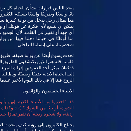
يتخذ الناس قرارات بشأن الحياة كل يوم. 
بابًا واسعًا وطريقًا واسعًا يسلكه الك
هذا بمثال رجل يدخل من بوابة كبيرة ي
يمكن أن يتسع لأي فكرة عن هويتك أو وج
أي جهد أو تغيير في القلب، لأن الجميع 
منا أوقاتًا في حياتنا دخلنا فيها من ب
شخصيتنا، على إنساننا الداخلي.
تحدث يسوع أيضًا عن بوابة ضيقة، طريق 
قلوبنا. قلة هم الذين يكتشفون الطريق ال
5: 3-4). يمثل أحد العمودين إدراك 
إلى الحياة الأبدية ضيقًا وصعبًا، ويطالبن
الروح فينا إلا في ذلك اليوم الأخير عندما
الأنبياء
الحقيقيون
والزائفون
"احذروا من الأنبياء الكذبة. إنهم يأ
15
الشوك، أو تينًا من الشوك؟ (
وكذلك كل
17)
رديئة، ولا شجرة رديئة أن تثمر ثمارًا جيدة
يحتاج الكثيرون إلى رؤية كيف يتحدث ال
دقيقة في كيفية إعطائهم أموالنا. يبدو الن