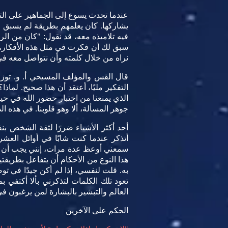
عندما تحدث يسوع إلى الجماهير على الت
يشاركها. كان يعلمهم بطريقة لم يسبق له
فيه تلاميذه معه، قد نقول: "كان من الر
سبق لك أن فكرت في مثل هذه الأفكار، فأن
نراه من خلال كلمته وأن نتواصل معه في 
قال القس والمؤلف المسيحي أ. و. توزر 
التفكير مليًا، أعتقد أن هذا صحيح. لما
الذي يمنعنا من اختبار حضور الله في حي
جوهر المسألة، ألا وهو قلوبنا. في هذه ا
أحد أكثر الأشياء ضررًا لثقة الشخص ب
أتذكر عندما كنت شابًا في أوائل الع
سمعني أوعظ عدة مرات، إنني يجب أن أت
هذا النوع من الأحكام أن يتفاعل بطريقتي
به. قلت لنفسي، إذا لم أكن جيدًا في 
تعود تلك الكلمات لتذكرني بألا أكتفي 
العالم والتبشير بالبشارة لمن يرغبون 
الحكم على الآخرين