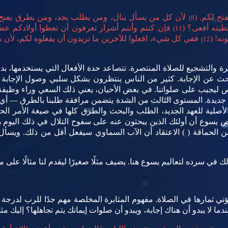
فتح لكم. (
لأن كل من يسأل ينال، ومن يطلب يجد، ومن يطرق يفتح ل
8)
يته أفعى؟ (
فإن كنتم وأنتم أشرار تعرفون أن تعطوا أولادكم عطا
11)
نه! (
12)
يرة والتشجيع للصلاة المنتصرة. تتصاعد حدة الأفعال التي يستخدمها، بد
حث عن الإجابة. كثير من الناس ينتظرون بشكل سلبي وصول الإجابة بالبر
ليجيب على صلواتنا. في بعض الأحيان، يعني ذلك السعي وراء وظيفة
ًا جديدة. المستوى الثالث من الشدة يتضمن مرافقة طلبنا بالطرق — 
الأصلية للعهد الجديد، الطلب والبحث والطرق كلها في صيغة الأمر ال
 يسوع أن أولئك الذين يبحثون عنه على سفوح التلال في ذلك اليوم ه
ه من الحماقة ( ) الاعتقاد أن الآب السماوي سيفعل أقل من ذلك. ويس
ك في سرده لتعاليم يسوع هنا. يضيف مثلًا صغيرًا ليقدم لنا مثالًا على 
 ثمارها في الصلاة. مفهوم المثابرة المخلصة مهم جدًا للرب لدرجة أن
ما لا يبدو أن هناك إجابة، ويبدو أن صلوات إيمانك يتم تجاهلها؟ إليك 