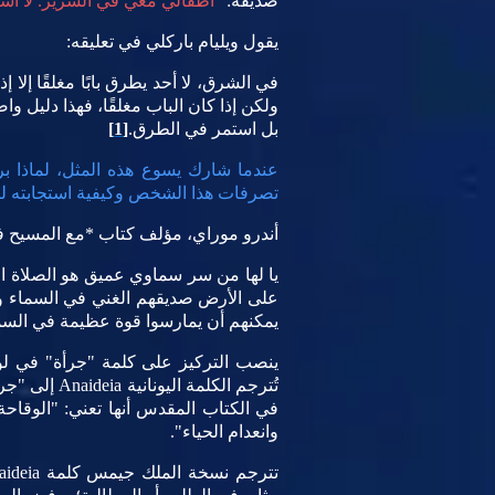
صديقه:
"أطفالي معي في السرير. لا أستطي
يقول ويليام باركلي في تعليقه:
في الشرق، لا أحد يطرق بابًا مغلقًا إلا
ولكن إذا كان الباب مغلقًا، فهذا دليل
بل استمر في الطرق.
[1]
عندما شارك يسوع هذه المثل، لماذا ب
تصرفات هذا الشخص وكيفية استجابته ل
أندرو موراي، مؤلف كتاب *مع المسيح ف
يا لها من سر سماوي عميق هو الصلاة المث
على الأرض صديقهم الغني في السماء ويثق
يمكنهم أن يمارسوا قوة عظيمة في السماء
تُترجم الكل
في الكتاب المقدس أنها تعني: "الوقاح
وانعدام الحياء".