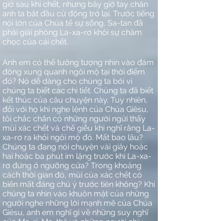
giờ sau khi chết, nhưng bây giờ tay chân
anh ta bắt đầu cử động trở lại. Trước tiếng
nói lớn của Chúa tể sự sống, Sa-tan đã
phải giải phóng La-xa-rơ khỏi sự châm
chọc của cái chết.
Anh em có thể tưởng tượng nhìn vào đám
đông xung quanh ngôi mộ tại thời điểm
đó? Nó dễ dàng cho chúng ta bởi vì
chúng ta biết các chi tiết. Chúng ta đã biết
kết thúc của câu chuyện này. Tuy nhiên,
đối với họ khi nghe lệnh của Chúa Giêsu,
tôi chắc chắn có những người ngửi thấy
mùi xác chết và chế giễu khi nghĩ rằng La-
xa-rơ ra khỏi ngôi mộ đó. Mất bao lâu?
Chúng ta đang nói chuyện vài giây hoặc
hai hoặc ba phút im lặng trước khi La-xa-
rơ đứng ở ngưỡng cửa? Trong khoảng
cách thời gian đó, mùi của xác chết có
biến mất đáng chú ý trước tiên không? Khi
chúng ta nhìn vào khuôn mặt của những
người nghe những lời mạnh mẽ của Chúa
Giêsu, anh em nghĩ gì về những suy nghĩ