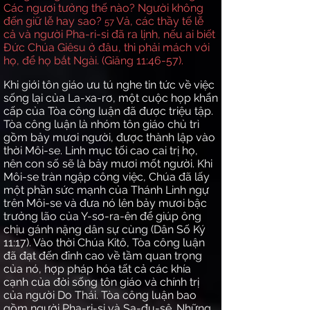
Các ngươi tưởng thế nào? Người không
đến giữ lễ hay sao?
Vả, các thầy tế lễ
57
cả và người Pha-ri-si đã ra lịnh, nếu ai biết
Đức Chúa Giêsu ở đâu, thì phải mách với
họ, để họ bắt Ngài. (Giăng 11:46-57).
Khi giới tôn giáo ưu tú nghe tin tức về việc
sống lại của La-xa-rơ, một cuộc họp khẩn
cấp của Tòa công luận đã được triệu tập.
Tòa công luận là nhóm tôn giáo chủ trì
gồm bảy mươi người, được thành lập vào
thời Môi-se. Linh mục tối cao cai trị họ,
nên con số sẽ là bảy mươi mốt người. Khi
Môi-se tràn ngập công việc, Chúa đã lấy
một phần sức mạnh của Thánh Linh ngự
trên Môi-se và đưa nó lên bảy mươi bậc
trưởng lão của Y-sơ-ra-ên để giúp ông
chịu gánh nặng dân sự cùng (Dân Số Ký
11:17). Vào thời Chúa Kitô, Tòa công luận
đã đạt đến đỉnh cao về tầm quan trọng
của nó, hợp pháp hóa tất cả các khía
cạnh của đời sống tôn giáo và chính trị
của người Do Thái. Tòa công luận bao
gồm người Pha-ri-si và Sa-đu-sê. Những