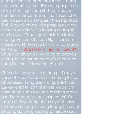
là một cánh cửa được đẽo từ đá. Chúng
ta phải tự hỏi tại thời điểm nào phép lạ đã
diễn ra? Tôi nghĩ rằng khi họ di chuyển
hòn đá trở lại, có mùi hôi thối từ xác chết.
Sau khi La-xa-rơ sống lại, nhiều người Do
Thái ở đó để chứng kiến phép lạ này, đặt
niềm tin vào Ngài. Đó là bằng chứng sẽ
khó bỏ qua. Chúa ngước nhìn lên trời và
cầu nguyện với Cha của Ngài, cảm ơn
Ngài trước khi kêu gọi La-xa-rơ với giọng
lớn tiếng,
“Hỡi, La-xa-rơ, hãy ra!” (câu 43).
Chúa Kitô đã gọi La-xa-rơ bằng tên; nếu
không, tất cả những người đã chết trong
vùng lân cận sẽ trở về từ cõi chết!
Chúng ta hãy xem xét những gì đã xảy ra
với cơ thể của La-xa-rơ sau những lời của
Chúa Giêsu. Từng giây trôi qua, tinh thần
La-xa-rơ trở lại cơ thể anh ta khi trái tim
nhận được sức sống và sức mạnh mới và
bắt đầu bơm máu tươi khắp cơ thể. Cơ
thể đã chết và đang phân hủy đột nhiên
có được sự sống và năng lượng. Xác chết
sẽ cứng đờ trong khoảng từ hai đến sáu