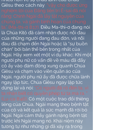
Giêsu theo cách này
: “vậy cho được ứng
nghiệm lời của Đấng tiên tri Ê-sai đã nói
rằng: Chính Ngài đã lấy tật nguyền của
chúng ta, và gánh bịnh hoạn của chúng
ta.” (Ma-thi-ơ 8:17).
Điều Ma-thi-ơ đang nói
là Chúa Kitô đã cảm nhận được nỗi đau
của những người đang đau đớn, và nỗi
đau đã chạm đến Ngài hoặc là "sự buồn
chán" bởi bản thể bên trong nhất của
Ngài. Hãy xem xét một ví dụ khác: Khi một
người phụ nữ có vấn đề về máu đã đẩy
cô ấy vào đám đông xung quanh Chúa
Giêsu và chạm vào viền quần áo của
Ngài, người phụ nữ ấy đã được chữa lành
ngay lập tức, Chúa Giêsu ngay lập tức
dừng lại và nói:
"Có người đã rờ đến ta, vì
ta nhận biết có quyền phép từ ta mà ra. "
(Lu-ca 8:46).
Có một cuộc trao đổi thiêng
liêng của Chúa, Ngài mang theo bệnh tật
của cô và kết quả là sức mạnh đã rời bỏ
Ngài. Ngài cảm thấy gánh nặng bệnh tật
trước khi Ngài mang nó. Khái niệm này
tương tự như những gì đã xảy ra trong