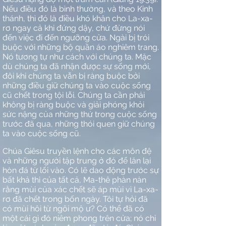
Nếu điều đó là bình thường, và theo Kinh
thánh, thì đó là điều khó khăn cho La-xa-
rơ ngay cả khi đứng dậy, chứ đừng nói
đến việc đi đến ngưỡng cửa. Ngài bị trói
buộc với những bộ quần áo nghiêm trang.
Nó tương tự như cách với chúng ta. Mặc
dù chúng ta đã nhận được sự sống mới,
đôi khi chúng ta vẫn bị ràng buộc bởi
những điều giữ chúng ta vào cuộc sống
cũ chết trong tội lỗi. Chúng ta cần phải
không bị ràng buộc và giải phóng khỏi
sức nặng của những thứ trong cuộc sống
trước đã qua, những thói quen giữ chúng
ta vào cuộc sống cũ.
Chúa Giêsu truyền lệnh cho các môn đệ
và những người tập trung ở đó để lăn lại
hòn đá từ lối vào. Có lẽ dao động trước sự
bất khả thi của tất cả, Ma-thê phàn nàn
rằng mùi của xác chết sẽ áp mùi vì La-xa-
rơ đã chết trong bốn ngày. Tôi tự hỏi đã
có mùi hôi từ ngôi mộ ư? Có thể đã có
một cái gì đó niêm phong trên cửa; nó chỉ