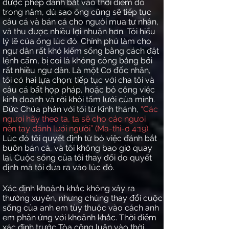
được phép đánh bắt vào thời điểm đó
trong năm, dù sao ông cũng sẽ tiếp tục
câu cá và bán cá cho người mua tư nhân,
và thu được nhiều lợi nhuận hơn. Tôi hiểu
lý lẽ của ông lúc đó. Chính phủ làm cho
ngư dân rất khó kiếm sống bằng cách đặt
lệnh cấm, bị coi là không công bằng bởi
rất nhiều ngư dân. Là một Cơ đốc nhân,
tôi có hai lựa chọn: tiếp tục với cha tôi và
câu cá bất hợp pháp, hoặc bỏ công việc
kinh doanh và rời khỏi tấm lưới của mình.
Đức Chúa phán với tôi từ Kinh thánh,
“Các
ngươi hãy theo ta, ta sẽ cho các ngươi
nên tay đánh lưới người” (Ma-thi-ơ 4:19).
Lúc đó tôi quyết định từ bỏ việc đánh bắt
buôn bán cá, và tôi không bao giờ quay
lại. Cuộc sống của tôi thay đổi do quyết
định mà tôi đưa ra vào lúc đó.
Xác định khoảnh khắc không xảy ra
thường xuyên, nhưng chúng thay đổi cuộc
sống của anh em tùy thuộc vào cách anh
em phản ứng với khoảnh khắc. Thời điểm
xác định trước Tòa công luận vào thời