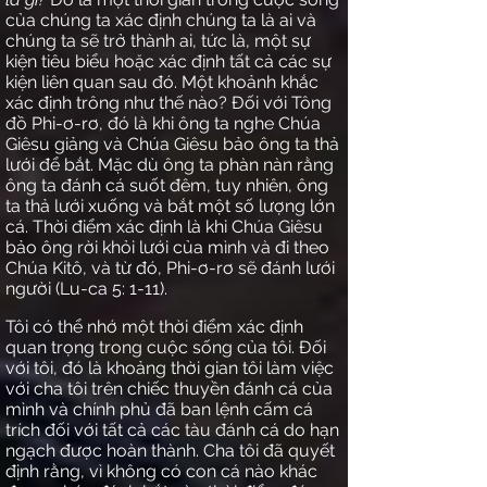
của chúng ta xác định chúng ta là ai và
chúng ta sẽ trở thành ai, tức là, một sự
kiện tiêu biểu hoặc xác định tất cả các sự
kiện liên quan sau đó. Một khoảnh khắc
xác định trông như thế nào? Đối với Tông
đồ Phi-ơ-rơ, đó là khi ông ta nghe Chúa
Giêsu giảng và Chúa Giêsu bảo ông ta thả
lưới để bắt. Mặc dù ông ta phàn nàn rằng
ông ta đánh cá suốt đêm, tuy nhiên, ông
ta thả lưới xuống và bắt một số lượng lớn
cá. Thời điểm xác định là khi Chúa Giêsu
bảo ông rời khỏi lưới của mình và đi theo
Chúa Kitô, và từ đó, Phi-ơ-rơ sẽ đánh lưới
người (Lu-ca 5: 1-11).
Tôi có thể nhớ một thời điểm xác định
quan trọng trong cuộc sống của tôi. Đối
với tôi, đó là khoảng thời gian tôi làm việc
với cha tôi trên chiếc thuyền đánh cá của
mình và chính phủ đã ban lệnh cấm cá
trích đối với tất cả các tàu đánh cá do hạn
ngạch được hoàn thành. Cha tôi đã quyết
định rằng, vì không có con cá nào khác