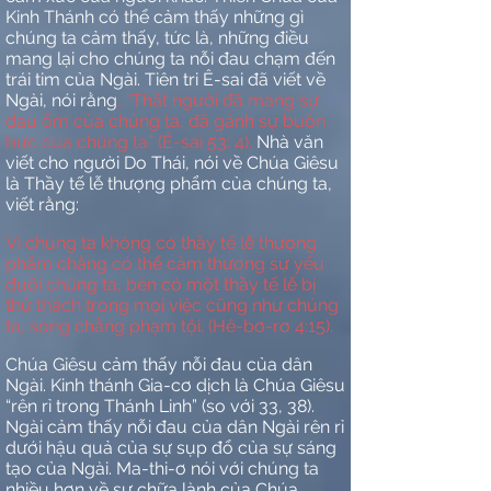
Kinh Thánh có thể cảm thấy những gì
chúng ta cảm thấy, tức là, những điều
mang lại cho chúng ta nỗi đau chạm đến
trái tim của Ngài. Tiên tri Ê-sai đã viết về
Ngài, nói rằng
, “Thật người đã mang sự
đau ốm của chúng ta, đã gánh sự buồn
bực của chúng ta” (Ê-sai 53: 4).
Nhà văn
viết cho người Do Thái, nói về Chúa Giêsu
là Thầy tế lễ thượng phẩm của chúng ta,
viết rằng:
Vì chúng ta không có thầy tế lễ thượng
phẩm chẳng có thể cảm thương sự yếu
đuối chúng ta, bèn có một thầy tế lễ bị
thử thách trong mọi việc cũng như chúng
ta, song chẳng phạm tội. (Hê-bơ-rơ 4:15).
Chúa Giêsu cảm thấy nỗi đau của dân
Ngài. Kinh thánh Gia-cơ dịch là Chúa Giêsu
“rên rỉ trong Thánh Linh” (so với 33, 38).
Ngài cảm thấy nỗi đau của dân Ngài rên rỉ
dưới hậu quả của sự sụp đổ của sự sáng
tạo của Ngài. Ma-thi-ơ nói với chúng ta
nhiều hơn về sự chữa lành của Chúa