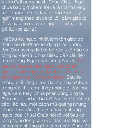
Vườn Gethsemane khi Chúa Giêsu, Ngài
chưa bao giờ phạm tội và là thánh trong
mọi đường, đã bị đẩy lùi bởi chính suy
nghĩ mang theo tất cả tội lỗi, cảm giác tội
lỗi và xấu hổ của con người lên thập tự
giá (Lu-ca 22:42 ).
Khi Sau-lơ, người nhiệt tâm tôn giáo trở
thành Sứ đồ Phao-lô, đang trên đường
đến Damascus để bắt bớ các Kitô hữu và
tống họ vào tù, Chúa Giêsu đã xuất hiện
trên đường. Ngài phán cùng Sau-lơ,
Hỡi
Sau-lơ, Sau-lơ, sao ngươi bắt bớ ta?
ngươi đá đến ghim nhọn thì là khó chịu
cho ngươi vậy (Công vụ 26:14).
Sau-lơ
không biết rằng Chúa Giê-su; Thiên Chúa
trong xác thịt, cảm thấy những gì dân của
Ngài cảm thấy. Chúa phán cùng ông ta,
“Sao ngươi lại bắt bớ ta? Sau-lơ đã bắt bớ
các Kitô hữu một cách mù quáng nhưng
không hiểu rằng thực sự đây là những
người của Chúa! Chúa nói rõ với Sau-lơ
rằng Ngài đồng cảm với dân của Ngài và
cảm nhận những gì họ cảm nhận. Chúa đã