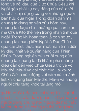
lòng về nỗi đau của Đức Chúa Giêsu khi
Ngài gặp phải sự cay đắng của cái chết
và phải chịu đựng cùng với những người
bạn hữu của Ngài. Trong đoạn dẫn mà
chúng ta đang nghiên cứu hôm nay,
chúng ta được nhìn thoáng qua cảm xúc
mà Chúa Kitô thể hiện trong nhân tính của
Ngài. Trong khi hoàn toàn là con người,
chúng ta chứng kiến Ngài là Đức Chúa
qua cái chết, thực hiện một màn trình diễn
kỳ diệu nhất về quyền năng của Thiên
Chúa. Trong nghiên cứu cuối cùng của
chúng ta, chúng ta đã khám phá những
điều dẫn đến việc Chúa Giêsu trở về với
Ma-thê, Ma-ri và cái chết của La-xa-rơ.
Chúa Giêsu xúc động với cảm xúc mãnh
liệt khi chứng kiến Ma-thê, Ma-ri và những
người chịu tang khóc tại lăng mộ:
Người Giu-đa bèn nói rằng: Kìa, người
36
yêu La-xa-rơ là dường nào!
Có một vài
37
người trong chúng nói: Người đã mở mắt
kẻ mù được, há chẳng có thể cũng làm