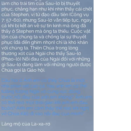
làm cho trái tim của Sau-lơ bị thuyết
phục, chẳng hạn như khi nhìn thấy cái chết
của Stephen, vị tử đạo đầu tiên (Công vụ
7: 57-60), nhưng Sau-lơ vẫn tiếp tục, ngay
cả khi bị kết án về sự tin kính mà ông đã
thấy ở Stephen mà ông ta thiếu. Cuộc vật
lộn của chúng ta và chống lại sự thuyết
phục (đá đến ghim nhọn) chỉ là khó khăn
với chúng ta. Thiên Chúa trong lòng
thương xót của Ngài cho thấy Sau-lơ
(Phao-lô) Nỗi đau của Ngài đối với những
gì Sau-lơ đang làm với những người được
Chúa gọi là Giáo hội.
Câu hỏi 1) Anh em có thấy Chúa là một
nhà phán xét cao cả, hay anh em có thể
tưởng tượng Ngài vô cùng xúc động
trước nỗi đau của anh em không? Anh em
có thể nhớ một thời gian khi anh em đau
buồn? Anh em cảm thấy thế nào khi nghĩ
về Chúa Kitô đi vào nỗi đau của mình?
Lăng mộ của La-xa-rơ