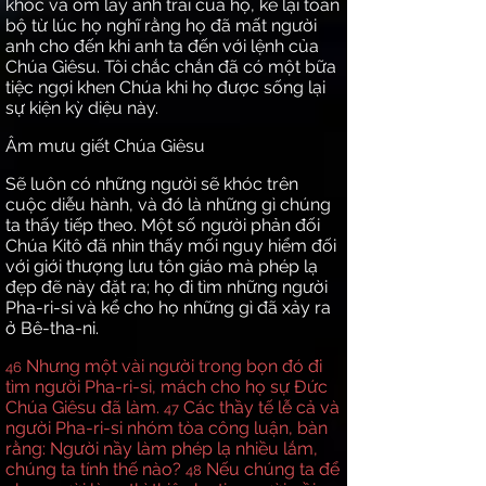
khóc và ôm lấy anh trai của họ, kể lại toàn
bộ từ lúc họ nghĩ rằng họ đã mất người
anh cho đến khi anh ta đến với lệnh của
Chúa Giêsu. Tôi chắc chắn đã có một bữa
tiệc ngợi khen Chúa khi họ được sống lại
sự kiện kỳ diệu này.
Âm mưu giết Chúa Giêsu
Sẽ luôn có những người sẽ khóc trên
cuộc diễu hành, và đó là những gì chúng
ta thấy tiếp theo. Một số người phản đối
Chúa Kitô đã nhìn thấy mối nguy hiểm đối
với giới thượng lưu tôn giáo mà phép lạ
đẹp đẽ này đặt ra; họ đi tìm những người
Pha-ri-si và kể cho họ những gì đã xảy ra
ở Bê-tha-ni.
Nhưng một vài người trong bọn đó đi
46
tìm người Pha-ri-si, mách cho họ sự Đức
Chúa Giêsu đã làm.
Các thầy tế lễ cả và
47
người Pha-ri-si nhóm tòa công luận, bàn
rằng: Người nầy làm phép lạ nhiều lắm,
chúng ta tính thế nào?
Nếu chúng ta để
48