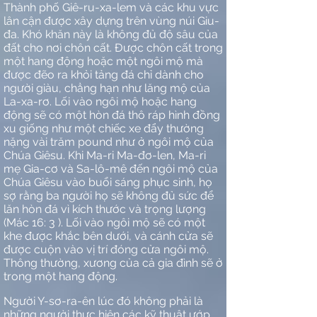
Thành phố Giê-ru-xa-lem và các khu vực
lân cận được xây dựng trên vùng núi Giu-
đa. Khó khăn này là không đủ độ sâu của
đất cho nơi chôn cất. Được chôn cất trong
một hang động hoặc một ngôi mộ mà
được đẽo ra khỏi tảng đá chỉ dành cho
người giàu, chẳng hạn như lăng mộ của
La-xa-rơ. Lối vào ngôi mộ hoặc hang
động sẽ có một hòn đá thô ráp hình đồng
xu giống như một chiếc xe đẩy thường
nặng vài trăm pound như ở ngôi mộ của
Chúa Giêsu. Khi Ma-ri Ma-đơ-len, Ma-ri
mẹ Gia-cơ và Sa-lô-mê đến ngôi mộ của
Chúa Giêsu vào buổi sáng phục sinh, họ
sợ rằng ba người họ sẽ không đủ sức để
lăn hòn đá vì kích thước và trọng lượng
(Mác 16: 3 ). Lối vào ngôi mộ sẽ có một
khe được khắc bên dưới, và cánh cửa sẽ
được cuộn vào vị trí đóng cửa ngôi mộ.
Thông thường, xương của cả gia đình sẽ ở
trong một hang động.
Người Y-sơ-ra-ên lúc đó không phải là
những người thực hiện các kỹ thuật ướp