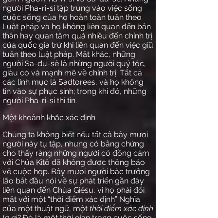
người Pha-ri-si tập trung vào việc sống
cuộc sống của họ hoàn toàn tuân theo
Luật pháp và họ không liên quan đến bản
thân hay quan tâm quá nhiều đến chính trị
của quốc gia trừ khi liên quan đến việc giữ
tuân theo luật pháp. Mặt khác, những
người Sa-đu-sê là những người quý tộc,
giàu có và mạnh mẽ về chính trị. Tất cả
các linh mục là Sadtorees, và họ không
tin vào sự phục sinh; trong khi đó, những
người Pha-ri-si thì tin.
Một khoảnh khắc xác định
Chúng ta không biết nếu tất cả bảy mươi
người này tụ tập, nhưng có bằng chứng
cho thấy rằng những người có đồng cảm
với Chúa Kitô đã không được thông báo
về cuộc họp. Bảy mươi người bậc trưởng
lão bắt đầu nói về sự phát triển gần đây
liên quan đến Chúa Giêsu, vì họ phải đối
mặt với một “thời điểm xác định” Nghĩa
của một thuật ngữ, một
thời điểm xác định
là gì?
Đó là một thời gian trong cuộc sống