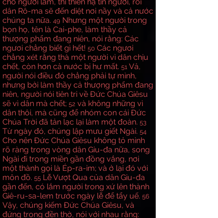
cho người làm, thì thiên hạ tin người, rồi
dân Rô-ma sẽ đến diệt nơi nầy và cả nước
chúng ta nữa.
Nhưng một người trong
49
bọn họ, tên là Cai-phe, làm thầy cả
thượng phẩm đang niên, nói rằng: Các
ngươi chẳng biết gì hết!
Các ngươi
50
chẳng xét rằng thà một người vì dân chịu
chết, còn hơn cả nước bị hư mất.
Vả,
51
người nói điều đó chẳng phải tự mình,
nhưng bởi làm thầy cả thượng phẩm đang
niên, người nói tiên tri về Đức Chúa Giêsu
sẽ vì dân mà chết;
và không những vì
52
dân thôi, mà cũng để nhóm con cái Đức
Chúa Trời đã tản lạc lại làm một đoàn.
53
Từ ngày đó, chúng lập mưu giết Ngài.
54
Cho nên Đức Chúa Giêsu không tỏ mình
rõ ràng trong vòng dân Giu-đa nữa, song
Ngài đi trong miền gần đồng vắng, nơi
một thành gọi là Ép-ra-im; và ở lại đó với
môn đồ.
Lễ Vượt Qua của dân Giu-đa
55
gần đến, có lắm người trong xứ lên thành
Giê-ru-sa-lem trước ngày lễ để tẩy uế.
56
Vậy, chúng kiếm Đức Chúa Giêsu, và
đứng trong đền thờ, nói với nhau rằng: