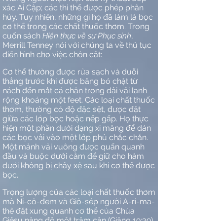
xác Ai Cập; các thi thể được phép phân
hủy. Tuy nhiên, những gì họ đã làm là bọc
cơ thể trong các chất thuốc thơm. Trong
cuốn sách
Hiện thực về sự Phục sinh
,
Merrill Tenney nói với chúng ta về thủ tục
điển hình cho việc chôn cất:
Cơ thể thường được rửa sạch và duỗi
thẳng trước khi được băng bó chặt từ
nách đến mắt cá chân trong dải vải lanh
rộng khoảng một feet. Các loại chất thuốc
thơm, thường có độ đặc sệt, được đặt
giữa các lớp bọc hoặc nếp gấp. Họ thực
hiện một phần dưới dạng xi măng để dán
các bọc vải vào một lớp phủ chắc chắn.
Một mảnh vải vuông được quấn quanh
đầu và buộc dưới cằm để giữ cho hàm
dưới không bị chảy xệ sau khi cơ thể được
bọc.
Trọng lượng của các loại chất thuốc thơm
mà Ni-cô-đem và Giô-sép người A-ri-ma-
thê đặt xung quanh cơ thể của Chúa
Giêsu nặng độ một trăm cân (Giăng 19:39).