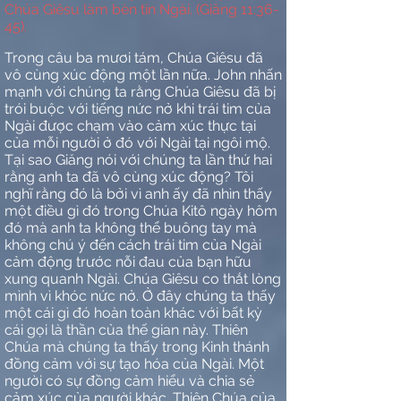
Chúa Giêsu làm bèn tin Ngài. (Giăng 11:36-
45).
Trong câu ba mươi tám, Chúa Giêsu đã
vô cùng xúc động một lần nữa. John nhấn
mạnh với chúng ta rằng Chúa Giêsu đã bị
trói buộc với tiếng nức nở khi trái tim của
Ngài được chạm vào cảm xúc thực tại
của mỗi người ở đó với Ngài tại ngôi mộ.
Tại sao Giăng nói với chúng ta lần thứ hai
rằng anh ta đã vô cùng xúc động? Tôi
nghĩ rằng đó là bởi vì anh ấy đã nhìn thấy
một điều gì đó trong Chúa Kitô ngày hôm
đó mà anh ta không thể buông tay mà
không chú ý đến cách trái tim của Ngài
cảm động trước nỗi đau của bạn hữu
xung quanh Ngài. Chúa Giêsu co thắt lòng
mình vì khóc nức nở. Ở đây chúng ta thấy
một cái gì đó hoàn toàn khác với bất kỳ
cái gọi là thần của thế gian này. Thiên
Chúa mà chúng ta thấy trong Kinh thánh
đồng cảm với sự tạo hóa của Ngài. Một
người có sự đồng cảm hiểu và chia sẻ
cảm xúc của người khác. Thiên Chúa của