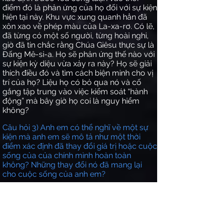
điểm đó là phản ứng của họ đối với sự kiện
hiện tại này. Khu vực xung quanh hẳn đã
xôn xao về phép màu của La-xa-rơ. Có lẽ,
đã từng có một số người, từng hoài nghi,
giờ đã tin chắc rằng Chúa Giêsu thực sự là
Đấng Mê-si-a. Họ sẽ phản ứng thế nào với
sự kiện kỳ diệu vừa xảy ra này? Họ sẽ giải
thích điều đó và tìm cách biện minh cho vị
trí của họ? Liệu họ có bỏ qua nó và cố
gắng tập trung vào việc kiểm soát “hành
động” mà bây giờ họ coi là nguy hiểm
không?
Câu hỏi 3) Anh em có thể nghĩ về một sự
kiện mà anh em sẽ mô tả như một thời
điểm xác định đã thay đổi giá trị hoặc cuộc
sống của của chính mình hoàn toàn
không? Những thay đổi nó đã mang lại
cho cuộc sống của anh em?
Chúng ta đã thấy rằng thời điểm xác định
trước Tòa công luận là quyết định mà họ
phải đưa ra. Mọi người hẳn đang mong
chờ họ vì nhiều người hẳn đã tự hỏi liệu