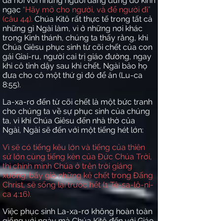
đã nói với những người đang đứng đó kinh
ngạc
“Hãy mở cho người, và để người đi”
(câu 44).
Chúa Kitô rất thực tế trong tất cả
những gì Ngài làm, vì ở những nơi khác
trong Kinh thánh, chúng ta thấy rằng, khi
Chúa Giêsu phục sinh từ cõi chết của con
gái Giai-ru, người cai trị giáo đường, ngay
khi cô tỉnh dậy sau khi chết, Ngài bảo họ
đưa cho cô một thứ gì đó để ăn (Lu-ca
8:55).
La-xa-rơ đến từ cõi chết là một bức tranh
cho chúng ta về sự phục sinh của chúng
ta, vì khi Chúa Giêsu đến nhà thờ của
Ngài, Ngài sẽ đến với một tiếng hét lớn:
Vì sẽ có tiếng kêu lớn và tiếng của thiên
sứ lớn cùng tiếng kèn của Đức Chúa Trời,
thì chính mình Chúa ở trên trời giáng
xuống; bấy giờ những kẻ chết trong Đấng
Christ, sẽ sống lại trước hết (1 Tê-sa-lô-ni-
ca 4:16).
Việc phục sinh La-xa-rơ không hoàn toàn
giống với ngày mà Chúa Kitô đến với Giáo