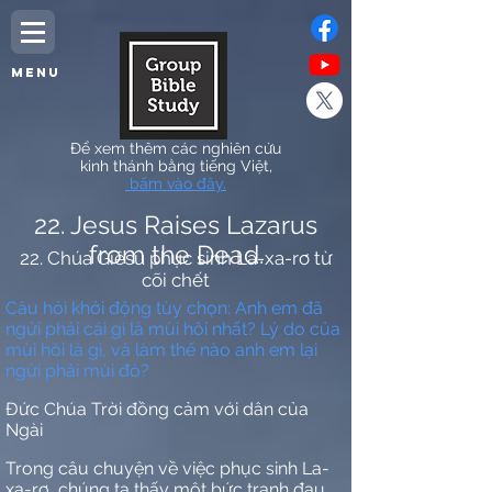
MENU
Để xem thêm các nghiên cứu
kinh thánh bằng tiếng Việt,
bấm vào đây.
22. Jesus Raises Lazarus
from the Dead.
22. Chúa Giêsu phục sinh La-xa-rơ từ
cõi chết
Câu hỏi khởi động tùy chọn: Anh em đã
ngửi phải cái gì là mùi hôi nhất? Lý do của
mùi hôi là gì, và làm thế nào anh em lại
ngửi phải mùi đó?
Đức Chúa Trời đồng cảm với dân của
Ngài
Trong câu chuyện về việc phục sinh La-
xa-rơ, chúng ta thấy một bức tranh đau