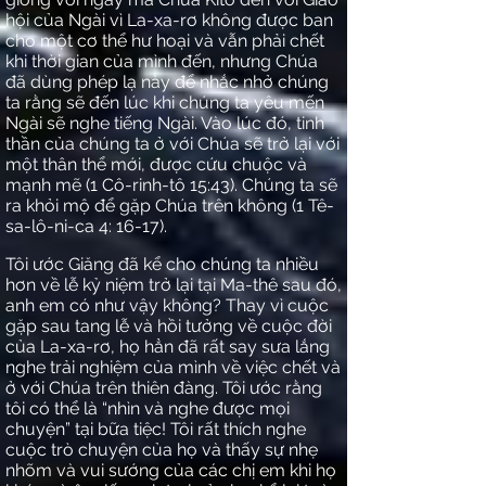
hội của Ngài vì La-xa-rơ không được ban
cho một cơ thể hư hoại và vẫn phải chết
khi thời gian của mình đến, nhưng Chúa
đã dùng phép lạ này để nhắc nhở chúng
ta rằng sẽ đến lúc khi chúng ta yêu mến
Ngài sẽ nghe tiếng Ngài. Vào lúc đó, tinh
thần của chúng ta ở với Chúa sẽ trở lại với
một thân thể mới, được cứu chuộc và
mạnh mẽ (1 Cô-rinh-tô 15:43). Chúng ta sẽ
ra khỏi mộ để gặp Chúa trên không (1 Tê-
sa-lô-ni-ca 4: 16-17).
Tôi ước Giăng đã kể cho chúng ta nhiều
hơn về lễ kỷ niệm trở lại tại Ma-thê sau đó,
anh em có như vậy không? Thay vì cuộc
gặp sau tang lễ và hồi tưởng về cuộc đời
của La-xa-rơ, họ hẳn đã rất say sưa lắng
nghe trải nghiệm của mình về việc chết và
ở với Chúa trên thiên đàng. Tôi ước rằng
tôi có thể là “nhìn và nghe được mọi
chuyện” tại bữa tiệc! Tôi rất thích nghe
cuộc trò chuyện của họ và thấy sự nhẹ
nhõm và vui sướng của các chị em khi họ