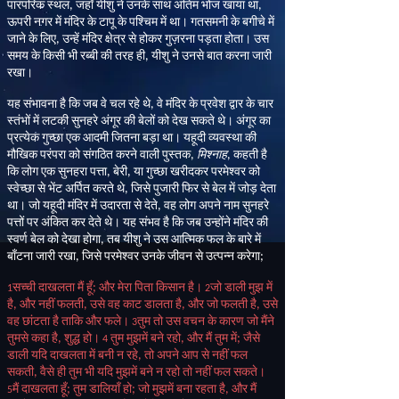
पारंपरिक स्थल
,
जहाँ यीशु ने उनके साथ अंतिम भोज खाया था
,
ऊपरी नगर में मंदिर के टापू के पश्चिम में था। गतसमनी के बगीचे में
जाने के लिए
,
उन्हें मंदिर क्षेत्र से होकर गुज़रना पड़ता होता। उस
समय के किसी भी रब्बी की तरह ही
,
यीशु ने उनसे बात करना जारी
रखा।
यह संभावना है कि जब वे चल रहे थे
,
वे मंदिर के प्रवेश द्वार के चार
स्तंभों में लटकी सुनहरे अंगूर की बेलों को देख सकते थे। अंगूर का
प्रत्येक गुच्छा एक आदमी जितना बड़ा था। यहूदी व्यवस्था की
मौखिक परंपरा को संगठित करने वाली पुस्तक
,
मिश्नाह
,
कहती है
कि लोग एक सुनहरा पत्ता
,
बेरी
,
या गुच्छा खरीदकर परमेश्वर को
स्वेच्छा से भेंट अर्पित करते थे
,
जिसे पुजारी फिर से बेल में जोड़ देता
था। जो यहूदी मंदिर में उदारता से देते
,
वह लोग अपने नाम सुनहरे
पत्तों पर अंकित कर देते थे। यह संभव है कि जब उन्होंने मंदिर की
स्वर्ण बेल को देखा होगा
,
तब यीशु ने उस आत्मिक फल के बारे में
बाँटना जारी रखा
,
जिसे परमेश्वर उनके जीवन से उत्पन्न करेगा
;
सच्ची दाखलता मैं हूँ
;
और मेरा पिता किसान है।
जो डाली मुझ में
1
2
है
,
और नहीं फलती
,
उसे वह काट डालता है
,
और जो फलती है
,
उसे
वह छांटता है ताकि और फले।
तुम तो उस वचन के कारण जो मैंने
3
तुमसे कहा है
,
शुद्ध हो।
तुम मुझमें बने रहो
,
और मैं तुम में
;
जैसे
4
डाली यदि दाखलता में बनी न रहे
,
तो अपने आप से नहीं फल
सकती
,
वैसे ही तुम भी यदि मुझमें बने न रहो तो नहीं फल सकते।
मैं दाखलता हूँ
;
तुम डालियाँ हो
;
जो मुझमें बना रहता है
,
और मैं
5