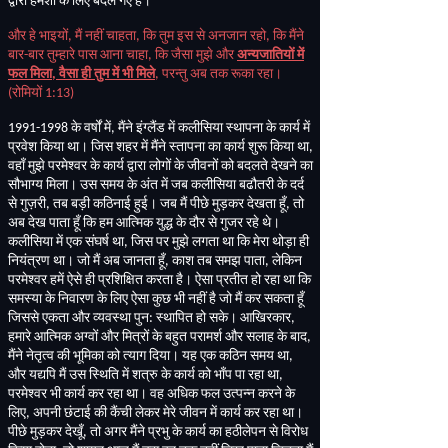
द्वारा हमेशा के लिए बदले गए हैं।
और हे भाइयों
,
मैं नहीं चाहता
,
कि तुम इस से अनजान रहो
,
कि मैंने
बार
-
बार तुम्हारे पास आना चाहा
,
कि जैसा मुझे और
अन्यजातियों में
फल मिला
,
वैसा ही तुम में भी मिले
,
परन्तु अब तक रूका रहा।
(
रोमियों
1:13)
1991-1998
के वर्षों में
,
मैंने इंग्लैंड में कलीसिया स्थापना के कार्य में
प्रवेश किया था। जिस शहर में मैंने स्तापना का कार्य शुरू किया था
,
वहाँ मुझे परमेश्वर के कार्य द्वारा लोगों के जीवनों को बदलते देखने का
सौभाग्य मिला। उस समय के अंत में जब कलीसिया बढौतरी के दर्द
से गुज़री
,
तब बड़ी कठिनाई हुई। जब मैं पीछे मुड़कर देखता हूँ
,
तो
अब देख पाता हूँ कि हम आत्मिक युद्ध के दौर से गुजर रहे थे।
कलीसिया में एक संघर्ष था
,
जिस पर मुझे लगता था कि मेरा थोड़ा ही
नियंत्रण था। जो मैं अब जानता हूँ
,
काश तब समझ पाता
,
लेकिन
परमेश्वर हमें ऐसे ही प्रशिक्षित करता है। ऐसा प्रतीत हो रहा था कि
समस्या के निवारण के लिए ऐसा कुछ भी नहीं है जो मैं कर सकता हूँ
जिससे एकता और व्यवस्था पुन
:
स्थापित हो सके। आखिरकार
,
हमारे आत्मिक अग्वों और मित्रों के बहुत परामर्श और सलाह के बाद
,
मैंने नेतृत्व की भूमिका को त्याग दिया। यह एक कठिन समय था
,
और यद्यपि मैं उस स्थिति में शत्रु के कार्य को भाँप पा रहा था
,
परमेश्वर भी कार्य कर रहा था। वह अधिक फल उत्पन्न करने के
लिए
,
अपनी छंटाई की कैंची लेकर मेरे जीवन में कार्य कर रहा था।
पीछे मुड़कर देखूँ
,
तो अगर मैंने प्रभु के कार्य का हठीलेपन से विरोध