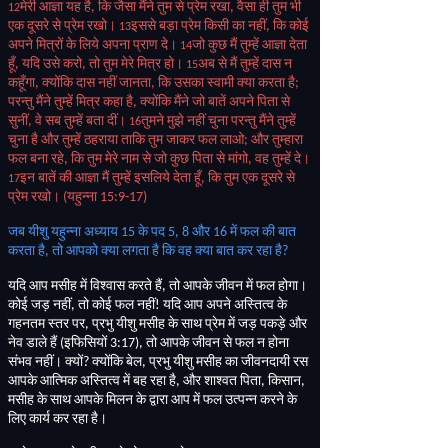
मेरी आज्ञा यह है
,
कि जैसा मैंने तुम से प्रेम रखा
,
वैसा ही तुम भी
12
एक दूसरे से प्रेम रखो।
इससे बड़ा प्रेम किसी का नहीं
,
कि कोई
13
अपने मित्रों के लिये अपना प्राण दे।
जो कुछ मैं तुम्हें आज्ञा देता
14
हूँ
,
यदि उसे करो
,
तो तुम मेरे मित्र हो।
अब से मैं तुम्हें दास न
15
कहूँगा
,
क्योंकि दास नहीं जानता
,
कि उसका स्वामी क्या करता है
;
परन्तु मैंने तुम्हें मित्र कहा है
,
क्योंकि मैंने जो बातें अपने पिता से
सुनीं
,
वे सब तुम्हें बता दीं।
तुमने मुझे नहीं चुना परन्तु मैंने तुम्हें
16
चुना है और तुम्हें ठहराया ताकि तुम जाकर फल लाओ
;
और तुम्हारा
फल बना रहे
,
कि तुम मेरे नाम से जो कुछ पिता से मांगो
,
वह तुम्हें दे।
इन बातें की आज्ञा मैं तुम्हें इसलिये देता हूँ
,
कि तुम एक दूसरे से
17
प्रेम रखो।
(
यहुन्ना
15:9-17)
जब यीशु यहुन्ना अध्याय
15
के पद
5, 8
और
16
में फल की बात
करता है
,
तो आपको क्या लगता है कि वह क्या बात कर रहा है
?
यदि आप मसीह में विश्वास करते हैं
,
तो आपके जीवन में फल होगा।
कोई जड़ नहीं
,
तो कोई फल नहीं
!
यदि आप अपने अस्तित्व के
गहनतम स्तर पर
,
प्रभु यीशु मसीह के साथ प्रेम में जड़ पकड़े और
नेव डाले हैं
(
इफिसियों
3:17),
तो आपके जीवन से फल न होना
संभव नहीं। क्यों
?
क्योंकि बेल
,
प्रभु यीशु मसीह का जीवनदायी रस
आपके आत्मिक अस्तित्व में बह रहा है
,
और शाश्वत पिता
,
किसान
,
मसीह के साथ आपके मिलन के द्वारा आप में फल उत्पन्न करने के
लिए कार्य कर रहा है।