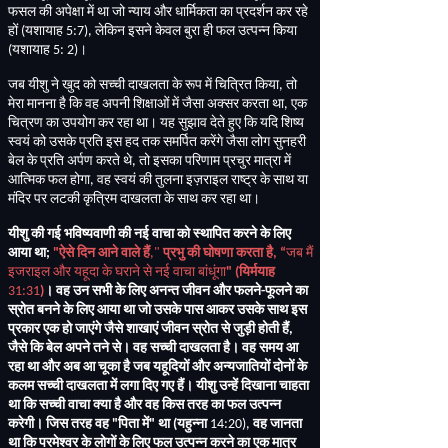
फसल की अपेक्षा में था जो न्याय और धार्मिकता का प्रदर्शन कर रहे
हों
(
यशायाह
5:7),
लेकिन इसने केवल बुरा ही फल उत्पन्न किया
(
यशायाह
5: 2)
।
जब यीशु ने खुद को सच्ची दाखलता के रूप में चित्रित किया
,
तो
मेरा मानना ​​है कि वह अपनी शिक्षाओं में जैसा अक्सर करता था
,
एक
चित्रण का उपयोग कर रहा था। यह सुझाव देते हुए कि यदि शिष्य
स्वयं को उसके प्रति इस हद तक समर्पित करेंगे जैसा लोग सुनहरी
बेल के प्रति अर्पण करते थे
,
तो इसका परिणाम प्रचुर मात्रा में
आत्मिक फल होगा
,
वह स्वयं की तुलना इज़राइल राष्ट्र के साथ या
मंदिर पर लटकी कृत्रिम दाखलता के साथ कर रहा था।
यीशु की गई भविष्यवाणी की नई वाचा को स्थापित करने के लिए
आया था
;
"
ऐसे दिन आने वाले हैं
,"
प्रभु की घोषणा करता है
, “
जब मैं
इजराइल और यहूदा के घराने से नई वाचा बांधूंगा
" (
यिर्मयाह
31:31
)
। वह उन सभी के लिए अनन्त जीवन और फलने
-
फूलने का
स्रोत बनने के लिए आया था जो उसके पास आकर उसके साथ इस
प्रकार एक हो जाएंगे जैसे शाखाएं जीवन स्रोत से जुड़ी होती हैं
,
जैसे कि बेल अपने तने से। वह सच्ची दाखलता है। वह समय आ
रहा था और अब आ चूका है जब यहूदियों और अन्यजातियों दोनों के
कलम सच्ची दाखलता में लगा दिए गए हैं। यीशु उन्हें दिखाना चाहता
था कि सच्ची वाचा क्या है और वह किस तरह का फल उत्पन्न
करेगी। जिस तरह वह
"
पिता में
"
था
(
यहुन्ना
14:20),
वह जानता
था कि परमेश्वर के लोगों के लिए फल उत्पन्न करने का एक मात्र