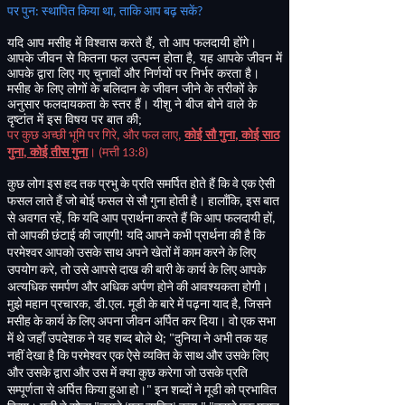
पर पुन
:
स्थापित किया था
,
ताकि आप बढ़ सकें
?
यदि
आप
मसीह
में
विश्वास
करते
हैं
तो
आप
फलदायी
होंगे।
,
आपके
जीवन
से
कितना
फल
उत्पन्न
होता
है
यह
आपके
जीवन
में
,
आपके
द्वारा
लिए
गए
चुनावों
और
निर्णयों
पर
निर्भर
करता
है।
मसीह
के
लिए
लोगों
के
बलिदान
के
जीवन
जीने
के
तरीकों
के
अनुसार
फलदायकता
के
स्तर
हैं।
यीशु
ने
बीज
बोने
वाले
के
दृष्टांत
में
इस
विषय
पर
बात
की
;
पर कुछ अच्छी भूमि पर गिरे
,
और फल लाए
,
कोई सौ गुना
,
कोई साठ
गुना
,
कोई तीस गुना
।
(
मत्ती
13:8)
कुछ लोग इस हद तक प्रभु के प्रति समर्पित होते हैं कि वे एक ऐसी
फसल लाते हैं जो बोई फसल से सौ गुना होती है। हालाँकि
,
इस बात
से अवगत रहें
,
कि यदि आप प्रार्थना करते हैं कि आप फलदायी हों
,
तो आपकी छंटाई की जाएगी
!
यदि आपने कभी प्रार्थना की है कि
परमेश्वर आपको उसके साथ अपने खेतों में काम करने के लिए
उपयोग करे
,
तो उसे आपसे दाख की बारी के कार्य के लिए आपके
अत्यधिक समर्पण और अधिक अर्पण होने की आवश्यकता होगी।
मुझे महान प्रचारक
,
डी
.
एल
.
मूडी के बारे में पढ़ना याद है
,
जिसने
मसीह के कार्य के लिए अपना जीवन अर्पित कर दिया। वो एक सभा
में थे जहाँ उपदेशक ने यह शब्द बोले थे
; "
दुनिया ने अभी तक यह
नहीं देखा है कि परमेश्वर एक ऐसे व्यक्ति के साथ और उसके लिए
और उसके द्वारा और उस में क्या कुछ करेगा जो उसके प्रति
सम्पूर्णता से अर्पित किया हुआ हो।
"
इन शब्दों ने मूडी को प्रभावित