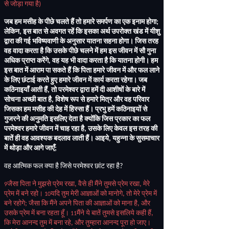
से जोड़ा गया है
)
जब हम मसीह के पीछे चलते हैं तो हमारे समर्पण का एक इनाम होगा
;
लेकिन
,
इस बात से अवगत रहें कि इसका अर्थ उपरोक्त खंड में यीशु
द्वारा की गई भविष्यवाणी के अनुसार यातना सहना होगा। जिस तरह
वह वादा करता है कि उसके पीछे चलने में हम इस जीवन में सौ गुना
अधिक प्राप्त करेंगे
,
वह यह भी वादा करता है कि यातना होगी। हम
इस बात में आराम पा सकते हैं कि पिता हमारे जीवन में और फल लाने
के लिए छंटाई करते हुए हमारे जीवन में कार्य करता रहेगा। जब
कठिनाइयाँ आती हैं
,
तो परमेश्वर द्वारा हमें दी आशीषों के बारे में
सोचना अच्छी बात है
,
विशेष रूप से हमारे मित्र और वह परिवार
जिसका हम मसीह की देह में हिस्सा हैं। प्रभु हमें कठिनाइयों से
गुजरने की अनुमति इसलिए देता है क्योंकि जिस प्रकार का फल
परमेश्वर हमारे जीवन में चाह रहा है
,
उसके लिए केवल इस तरह की
बातें ही वह आवश्यक बदलाव लाती हैं। आइये
,
यहुन्ना के सुसमाचार
में थोड़ा और आगे जाएँ
;
वह आत्मिक फल क्या है जिसे परमेश्वर छांट रहा है
?
जैसा पिता ने मुझसे प्रेम रखा
,
वैसे ही मैंने तुमसे प्रेम रखा
,
मेरे
9
प्रेम में बने रहो।
यदि तुम मेरी आज्ञाओं को मानोगे
,
तो मेरे प्रेम में
10
बने रहोगे
;
जैसा कि मैंने अपने पिता की आज्ञाओं को माना है
,
और
उसके प्रेम में बना रहता हूँ।
मैंने ये बातें तुमसे इसलिये कही हैं
,
11
कि मेरा आनन्द तुम में बना रहे
,
और तुम्हारा आनन्द पूरा हो जाए।