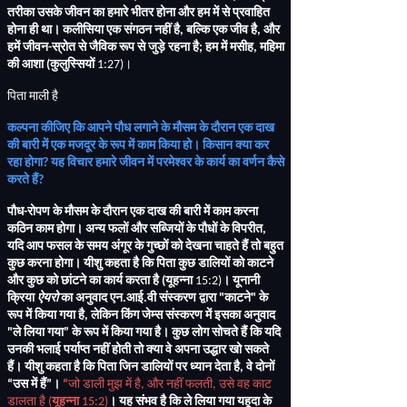
तरीका उसके जीवन का हमारे भीतर होना और हम में से प्रवाहित
होना ही था। कलीसिया एक संगठन नहीं है
,
बल्कि एक जीव है
,
और
हमें जीवन
-
स्रोत से जैविक रूप से जुड़े रहना है
;
हम में मसीह
,
महिमा
की आशा
(
कुलुस्सियों
1:27)
।
पिता माली है
कल्पना कीजिए कि आपने पौध लगाने के मौसम के दौरान एक दाख
की बारी में एक मजदूर के रूप में काम किया हो। किसान क्या कर
रहा होगा
?
यह विचार हमारे जीवन में परमेश्वर के कार्य का वर्णन कैसे
करते हैं
?
पौध
-
रोपण के मौसम के दौरान एक दाख की बारी में काम करना
कठिन काम होगा। अन्य फलों और सब्जियों के पौधों के विपरीत
,
यदि आप फसल के समय अंगूर के गुच्छों को देखना चाहते हैं तो बहुत
कुछ करना होगा। यीशु कहता है कि पिता कुछ डालियों को काटने
और कुछ को छांटने का कार्य करता है
(
यूहन्ना
15:2)
। यूनानी
क्रिया
ऐयरो
का अनुवाद एन
.
आई
.
वी संस्करण द्वारा
"
काटने
"
के
रूप में किया गया है
,
लेकिन किंग जेम्स संस्करण में इसका अनुवाद
"
ले लिया गया” के रूप में किया गया है। कुछ लोग सोचते हैं कि यदि
उनकी भलाई पर्याप्त नहीं होती तो क्या वे अपना उद्धार खो सकते
हैं। यीशु कहता है कि पिता जिन डालियों पर ध्यान देता है
,
वे दोनों
“उस में हैं”।
“
जो डाली मुझ में है
,
और नहीं फलती
,
उसे वह काट
डालता है
(
यूहन्ना
15:2)
। यह संभव है कि ले लिया गया यहूदा के