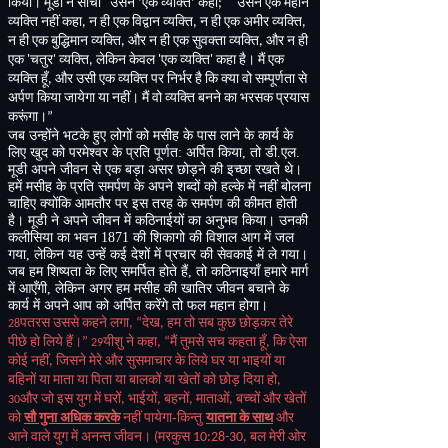
किया। मूडी ने सोचा
"
उसने ‘एक व्यक्ति’ कहा
;" "
उसने एक महान
व्यक्ति नहीं कहा
,
न ही एक विद्वान व्यक्ति
,
न ही एक अमीर व्यक्ति
,
न ही एक बुद्धिमान व्यक्ति
,
और न ही एक सुवक्ता व्यक्ति
,
और न ही
एक
'
चतुर
'
व्यक्ति
,
लेकिन केवल
'
एक व्यक्ति
'
कहा है। मैं एक
व्यक्ति हूँ
,
और उसी एक व्यक्ति पर निर्भर है कि क्या वो सम्पूर्णता से
अर्पण किया जायेगा या नहीं। मैं वो व्यक्ति बनने का भरसक प्रयास
करूंगा।”
जब
उन्होंने
भटके
हुए
लोगों
को
मसीह
के
पास
लाने
के
कार्य
के
लिए
खुद
को
परमेश्वर
के
प्रति
पूर्णत
अर्पित
किया
तो
डी
एल
:
,
.
.
मूडी
अपने
जीवन
से
एक
बड़ा
असर
छोड़ने
की
इच्छा
रखते
थे।
हमें
मसीह
के
प्रति
समर्पण
के
अपने
शब्दों
को
हल्के
में
नहीं
बोलना
चाहिए
क्योंकि
आमतौर
पर
इस
तरह
के
समर्पण
की
कीमत
होती
है।
मूडी
ने
अपने
जीवन
में
कठिनाईयों
का
अनुभव
किया।
उनकी
कलीसिया
का
भवन
की
शिकागो
की
विशाल
आग
में
जल
1871
गया
लेकिन
यह
उन्हें
कई
देशों
में
प्रचार
की
सेवकाई
में
ले
गया।
,
जब
हम
शिष्यता
के
लिए
समर्पित
होते
हैं
तो
कठिनाइयाँ
हमारे
मार्ग
,
में
आएँगी
लेकिन
अगर
हम
मसीह
की
खातिर
जीवन
बचाने
के
,
कार्य
में
अपने
आप
को
अर्पित
करेंगे
तो
फल
महान
होगा।
पतरस उससे कहने लगा
, “
देख
,
हम तो सब कुछ छोड़कर तेरे
28
पीछे हो लिये हैं।”
यीशु ने कहा
, “
मैं तुमसे सच कहता हूँ
,
कि ऐसा
29
कोई नहीं
,
जिसने मेरे और सुसमाचार के लिये घर या भाइयों या
बहिनों या माता या पिता या बालकों या खेतों को छोड़ दिया हो
,
और जो इस युग में घरों
,
भाईयों
,
बहनों
,
माताओं
,
बच्चों और खेतों
30
किन्तु
-
को
सौ गुना अधिक करके
नहीं पायेगा
यातना के साथ
और
आने वाले युग में अनन्त जीवन
।
(
मरकुस
10:28-30,
बल मेरी ओर