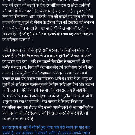
फल की उपज को बढ़ाने के लिए रणनीतिक रूप से छोटी टहनियों
को डालियों में से छांटते हैं
,
जिसे छंटाई कहा जाता है। दूसरा
, "
ले
लेना या छीन लेना
"
और
"
छंटाई
"
बेल को काटने पर बहुत जोर देता
है जबकि यीशु बढ़ने के मौसम के दौरान पिता की देखरेख को उभारने
के रूप में प्रतीत करता है। मृत डालियों को ले जाने की छवि का
विवरण ऐसा है जो हमें बाद में तब दिखाई देगा जब वह अपने चित्रण
को परिष्कृत करता है।
जमीन पर पड़े अंगूरों के गुच्छे सभी प्रकार के कीड़ों को भोजन दे
सकते हैं
,
और निश्चित रूप से जब बारिश होगी तो कीचड़ भी फलों
को खराब कर देगा। यदि हम चार्ल्स स्विंडोल से सहमत हैं
,
तो यह
मसीह में बढ़ते हुए
,
पिता की देखभाल और हमें प्रशिक्षण देने की बात
करता है। यीशु के चेलों को सहायक
,
पवित्र आत्मा के विषय में
बताने के बाद यह विचार स्वाभाविकत
:
आते हैं। वही है जो अंगूर के
गुच्छों को अधिकतम फलने
-
फूलने के लिए प्रशिक्षण देना और उठाना
जारी रखेगा। मेरे जीवन में कई बार ऐसे अवसर आए हैं जहाँ मैंने
पिता की पोषित करने वाली देखभाल को उन मुसीबतों के बीच जो मैं
अनुभव कर रहा था पाया है। मेरा मानना ​​है कि इस शिक्षा का
प्राथमिक बल उस छंटाई और उसके अपने लोगों के सावधानीपूर्वक
विकसित करने और देखभाल को चित्रित करने के बारे में है
,
जो
उसकी दाख की बारी है।
इस सादृश्य के बारे में सोचते हुए
,
क्या आप ऐसे समय को याद कर
सकते हैं
,
जब परमेश्वर ने आपको जमीन से उठाकर आपके स्थान