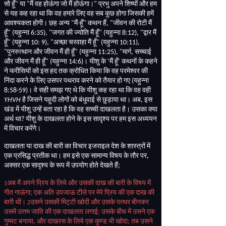
सो हूँ
"
या
"
मैं वह होऊंगा जो मैं होऊंगा।
"
प्रभु अपने शिष्यों और हम
से यह कह रहा था कि वह हमारे लिए वह सब कुछ होगा जिसकी हमें
आवश्यकता होगी। छह अन्य
"
मैं
-
हूँ
"
कथन हैं
, "
जीवन की रोटी मैं
हूँ
" (
यहुन्ना
6:35), "
जगत की ज्योति मैं हूँ
" (
यहुन्ना
8:12), "
द्वार मैं
हूँ
" (
यहुन्ना
10: 9), "
अच्छा चरवाहा मैं हूँ
" (
यहुन्ना
10:11),
"
पुनरुत्थान और जीवन मैं ही हूँ
" (
यहुन्ना
11:25), "
मार्ग
,
सच्चाई
और जीवन मैं ही हूँ
" (
यहुन्ना
14:6)
। यीशु के ‘मैं हूँ’ कथनों के कहने
ने फरीसियों को इस हद तक क्रोधित किया कि वह परमेश्वर की
निंदा करने के लिए उसपर पथराव करने को तैयार हो गए
(
यहुन्ना
8:58-59)
। वे सही समझ गए थे कि यीशु कह रहा था कि वह वही
YHVH
है जिसने यहूदी लोगों को बंधुवाई से छुड़ाया था। अब
,
इस
खंड में यीशु उन्हें बता रहा है कि वह सच्ची दाखलता है। उसका क्या
अर्थ था
?
यीशु के दाखलता होने के इस सादृश्य पर हम इस अध्ययन
में विचार करेंगे।
दाखलता या दाख की बारी का विचार इजराइल देश के शास्त्रों में
एक प्रसिद्ध प्रतीक था। हम इसे एक सामान्य विषय के तौर पर
,
अक्सर एक सादृश्य के रूप में उपयोग होते देखते हैं
;
अब मैं अपने प्रिय के लिये और उसकी दाख की बारी के विषय में
1
गीत गाऊंगा
;
एक अति उपजाऊ टीले पर मेरे प्रिय की एक दाख की
बारी थी।
उसने उसकी मिट्टी खोदी और उसके पत्थर बीनकर
2
उसमें उत्तम जाति की एक दाखलता लगाई
;
उसके बीच में उसने एक
गुम्मट बनाया
,
और दाखरस के लिये एक कुण्ड भी खोदा
;
तब उसने