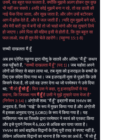
उसमें
,
वह बहुत फल फलता है
,
क्योंकि मुझसे अलग होकर तुम कुछ
भी नहीं कर सकते।
यदि कोई मुझमें बना न रहे
,
तो वह डाली की
6
नाई फेंक दिया जाता
,
और सूख जाता है
;
और लोग उन्हें बटोरकर
आग में झोंक देते हैं
,
और वे जल जाती हैं।
यदि तुम मुझमें बने रहो
,
7
और मेरी बातें तुम में बनी रहें तो जो चाहो मांगो और वह तुम्हारे लिये
हो जाएगा।
मेरे पिता की महिमा इसी से होती है
,
कि तुम बहुत सा
8
फल लाओ
,
तब ही तुम मेरे चेले ठहरोगे।
(
यहुन्ना
15:1-8)
सच्ची
दाखलता
मैं
हूँ
अब हम प्रेरित यहुन्ना द्वारा यीशु के सातवें और अंतिम
"
मैं हूँ
"
कथन
तक पहुँचते हैं
,
“
सच्ची दाखलता मैं हूँ”
(
पद
1)
। जब यहोवा अपने
लोगों को मिस्र से बाहर लाया था
,
तब मूसा को इजराइल के बच्चों के
लिए एक संदेश दिया गया था। जब इज़राइली मूसा से पूछते कि उसे
किसने भेजा है
,
तो उसे वह उत्तर देना था जो परमेश्वर ने उसे दिया
था
;
“
मैं
जो
हूँ सो
हूँ
। फिर उस ने कहा
,
तू इजराइलियों से यह
कहना
,
कि जिसका नाम
मैं हूँ
है उसी ने मुझे तुम्हारे पास भेजा है”
(
निर्गमन
3:14)
। अंग्रेजी शब्द
"
मैं हूँ
"
इब्रानी शब्द
YHVH
का
अनुवाद है
,
जिसे
"
याह्वे
"
के रूप में मुखर किया गया है और अंग्रेजी
में इसका अनुवाद प्रभु
(LORD)
के रूप में किया गया है। यह
व्यक्तिगत नाम था जिसके द्वारा परमेश्वर ने स्वयं को प्रकट किया
और इसे पुराने नियम में
6,000
से अधिक बार पाया जाता है।
YHVH
का अर्थ बाइबिल विद्वानों के लिए पूरी तरह से स्पष्ट नहीं है
,
लेकिन अधिकांश विद्वानों का मानना ​​है कि नाम का अर्थ है
, "
मैं जो हूँ