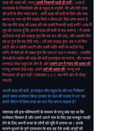
दाख की आशा की
,
परन्तु
उसमें निकम्मी दाखें ही लगीं
।
अब हे
3
यरूशलेम के निवासियों और हे यहूदा के मनुष्यों
,
मेरे और मेरी दाख
की बारी के बीच न्याय करो।
मेरी दाख की बारी के लिये और क्या
4
करना रह गया जो मैंने उसके लिये न किया हो
?
फिर क्या कारण है
कि जब मैंने दाख की आशा की तब उसमें निकम्मी दाखें लगीं
?
अब मैं
5
तुम को जताता हूँ कि अपनी दाख की बारी से क्या करूंगा। मैं उसके
कांटेवाले बाड़े को उखाड़ दूंगा कि वह चट की जाए
,
और उसकी भीत
को ढा दूंगा कि वह रौंदी जाए।
मैं उसे उजाड़ दूंगा
;
वह न तो फिर
6
छांटी और न खोदी जाएगी और उसमें भांति
-
भांति के कटीले पेड़
उगेंगे
;
मैं मेघों को भी आज्ञा दूंगा कि उस पर जल न बरसाएं।
क्योंकि
7
सेनाओं के यहोवा की दाख की बारी इजराइल का घराना
,
और उसका
मनभाऊ पौधा यहूदा के लोग हैं
;
और
उसने उन में न्याय की आशा की
परन्तु अन्याय देख पड़ा
;
उसने
धर्म की आशा की
,
परन्तु उसे
चिल्लाहट ही सुन पड़ी
! (
यशायाह
5:1-7,
बल मेरी ओर से जोड़ा
गया है
)
अपनी दाख की बारी
,
इजराइल और यहूदा के लोग का निरीक्षण
करते समय परमेश्वर किस प्रकार के फल की तलाश में था
?
वह
हमारे जीवन से किस तरह का फल पैदा करना चाहता है
?
यशायाह की इस भविष्यवाणी के माध्यम से प्रभु कह रहा था कि
परमेश्वर किसान है और उसने अपने नाम के लिए एक मजबूत गवाही
देने के लिए अपनी वाचा के लोगों को भूमि में लगाया था। उनके
फलने
-
फूलने के पूर्ण प्रावधान के बाद वह ऐसे अच्छे अंगूरों की