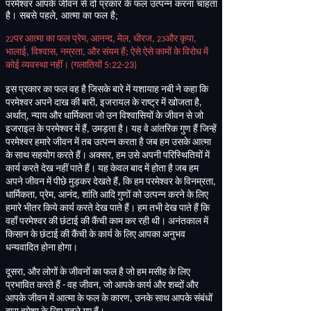
परमेश्वर
आपके
जीवन
से
दो
प्रकार
के
फल
उत्पन्न
करना
चाहता
है।
सबसे
पहले
आत्मा
का
फल
है
,
;
पर आत्मा का फल प्रेम
,
आनन्द
,
मेल
,
धीरज
,
और कृपा
,
22
23
भालाई
,
विश्वास
,
नम्रता
,
और संयम हैं
;
ऐसे ऐसे कामों के विरोध में
कोई व्यवस्था नहीं।
(
गलातियों
5:22-23)
इस प्रकार का फल वह है जिसके बारे में यशायाह नबी ने कहा कि
परमेश्वर अपने दाख की बारी
,
इजरायल के राष्ट्र में खोजता है
,
अर्थात्
,
न्याय और धार्मिकता जो उन विश्वासियों के जीवन से जो
इजराइल के परमेश्वर में हैं
,
उमड़ता है। यह वे आंतरिक गुण हैं जिन्हें
परमेश्वर हमारे जीवन में तब उत्पन्न करता है जब हम उसके आत्मा
के साथ सहयोग करते हैं। अक्सर
,
हम उसे अपनी परिस्थितियों में
कार्य करते देख नहीं पाते हैं। यह केवल बाद में होता है जब हम
अपने जीवन में पीछे मुड़कर देखते हैं
,
कि हम परमेश्वर के विनम्रता
,
धार्मिकता
,
प्रेम
,
आनंद
,
शांति आदि गुणों को उत्पन्न करने के लिए
हमारे भीतर किये कार्य करते देख पाते हैं। हम तभी देख पाते हैं कि
वहाँ परमेश्वर की छंटाई की कैंची काम कर रही थी। अनंतकाल में
किसान के छंटाई की कैंची के कार्य के लिए आपका अनुभव
धन्यवादित होना होगा।
दूसरा
,
और लोगों के जीवनों का फल है जो हम मसीह के लिए
प्रभावित करते हैं
-
वह जीवन
,
जो आपके कार्य और शब्दों और
आपके जीवन में आत्मा के फल के कारण
,
उनके साथ आपके संबंधों