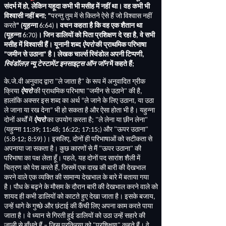
संदर्भ में हो
,
लेकिन यहूदा कभी भी मसीह में नहीं था। वह कभी भी
विश्वासी नहीं बना
; "
परन्तु तुम में से कितने ऐसे हैं जो विश्वास नहीं
करते
" (
यूहन्ना
6:64)
। वचन कहता है कि वह एक शैतान था
(
यूहन्ना
6:70)
। जिन डालियों को पिता प्रशिक्षण दे रहा है
,
वे सभी
मसीह में विश्वासी हैं। यूनानी शब्द
ऐयरो
की प्राथमिक परिभाषा
"
जमीन से उठाना
"
है। लेखक चार्ल्स स्विंडोल अपनी टिप्पणी
,
स्विंडॉलज़ न्यू टेस्टामेंट इनसाइट्स ऑन जॉन
में कहते हैं
;
के
.
जे
.
वी अनुवाद द्वारा
"
ले जाता है
"
के रूप में अनुवादित ग्रीक
क्रिया
ऐयरो
की प्राथमिक परिभाषा
"
जमीन से उठाने
"
की है
,
हालांकि अक्सर इस शब्द का अर्थ “ले जाने के लिए उठाना
,
या उठा
ले जाना या रख देना” भी हो सकता है और ऐसा होता भी है। यहुन्ना
दोनों अर्थों में
ऐयरो
का उपयोग करता है
; "
ले लेना या छीन लेना
"
(
यहुन्ना
11:39; 11:48; 16:22; 17:15;)
और
"
ऊपर उठाना
"
(5:8-12; 8:59) )
। इसलिए
,
दोनों ही परिभाषाओं को सटीकता से
अपनाया जा सकता है। कुछ कारणों से मैं
"
ऊपर उठाना
"
की
परिभाषा का पक्ष लेता हूँ। पहले
,
यह दोनों पद सारांश शैली में
चित्रण को पेश करते हैं
,
जिसमें एक दाख की बारी की देखभाल
करने वाले एक व्यक्ति की सामान्य देखभाल के बारे में बताया गया
है। पौध के बढ़ने के मौसम के दौरान बारी की देखभाल करने वाले को
शायद ही कभी डालियों को काटते हुए देखा जाता है। इसके बजाय
,
उन्हें धागे के गुच्छे और छंटाई की कैंची लिए अपना काम करते पाया
जाता है। वे ध्यान से गिरती हुई डालियों को उठा उन्हें सहारे की
जाली से बाँधते हैं – जिस प्रक्रिया को
"
प्रशिक्षण
"
कहते हैं। वे