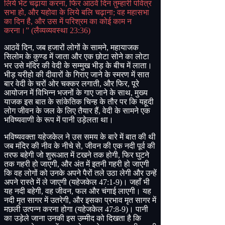
लिये भेंट चढ़ाया करना
,
फिर आठवें दिन तुम्हारी पवित्र
सभा हो
,
और यहोवा के लिये बलि चढ़ाना
;
वह महासभा
का दिन है
,
और उस में परिश्रम का कोई काम न
करना।”
(
लैव्यव्यवस्था
23:36)
आठवें दिन
,
जब हजारों लोगों के सामने
,
महायाजक
सिलोम के कुण्ड में जाता और एक छोटा सोने का लोटा
भर उसे मंदिर की वेदी के सम्मुख भीड़ के बीच में लाता।
भीड़ यरीहो की दीवारों के गिराए जाने के स्मरण में सात
बार वेदी के चरों ओर चक्कर लगाती
,
और फिर
,
पूरे
आयोजन में विभिन्न भजनों के गाए जाने के साथ
,
मुख्य
याजक इस बात के सांकेतिक चिन्ह के तौर पर कि यहूदी
लोग जीवन के जल के लिए तैयार हैं
,
वेदी के सामने एक
भविष्यवाणी के रूप में पानी उड़ेलता था।
भविष्यवक्ता यहेजकेल ने उस समय के बारे में बात की थी
जब मंदिर की नीव के नीचे से
,
जीवन की एक नदी पूर्व की
तरफ बहेगी जो शुरूआत में टखने तक होगी
,
फिर घुटने
तक गहरी हो जाएगी
,
और अंत में इतनी गहरी हो जाएगी
कि वह लोगों को उनके अपने पैरों तले उठा लेगी और उन्हें
अपने रास्ते में ले जाएगी
(
यहेजकेल
47:1-9)
। जहाँ भी
यह नदी बहेगी
,
वह जीवन
,
फल ​​और चंगाई लाएगी। यह
नदी मृत सागर में उतरेगी
,
और इसका प्रभाव मृत सागर में
मछली उत्पन्न करना होगा
(
यहेजकेल
47:8-9)
। पानी
का उड़ेले जाना उनकी इस उम्मीद को दिखता है कि