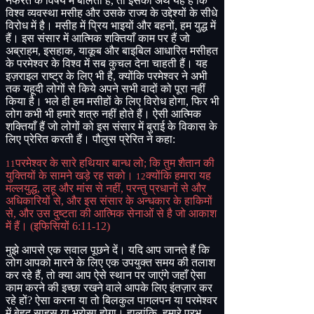
नफरत के विषय में बोलता है
,
तो इसका अर्थ यह है कि
विश्व व्यवस्था मसीह और उसके राज्य के उद्देश्यों के सीधे
विरोध में है। मसीह में प्रिय भाइयों और बहनों
,
हम युद्ध में
हैं। इस संसार में आत्मिक शक्तियाँ काम पर हैं जो
अब्राहम
,
इसहाक
,
याकूब और बाइबिल आधारित मसीहत
के परमेश्वर के विश्व में सब कुचल देना चाहती हैं। यह
इज़राइल राष्ट्र के लिए भी है
,
क्योंकि परमेश्वर ने अभी
तक यहूदी लोगों से किये अपने सभी वादों को पूरा नहीं
किया है। भले ही हम मसीहों के लिए विरोध होगा
,
फिर भी
लोग कभी भी हमारे शत्रु नहीं होते हैं। ऐसी आत्मिक
शक्तियाँ हैं जो लोगों को इस संसार में बुराई के विकास के
लिए प्रेरित करती हैं। पौलुस प्रेरित ने कहा
:
परमेश्वर के सारे हथियार बान्ध लो
;
कि तुम शैतान की
11
युक्तियों के सामने खड़े रह सको।
क्योंकि हमारा यह
12
मल्लयुद्ध
,
लहू और मांस से नहीं
,
परन्तु प्रधानों से और
अधिकारियों से
,
और इस संसार के अन्धकार के हाकिमों
से
,
और उस दुष्टता की आत्मिक सेनाओं से है जो आकाश
में हैं।
(
इफिसियों
6:11-12)
मुझे आपसे एक सवाल पूछने दें। यदि आप जानते हैं कि
लोग आपको मारने के लिए एक उपयुक्त समय की तलाश
कर रहे हैं
,
तो क्या आप ऐसे स्थान पर जाएंगे जहाँ ऐसा
काम करने की इच्छा रखने वाले आपके लिए इंतज़ार कर
रहे हों
?
ऐसा करना या तो बिलकुल पागलपन या परमेश्वर
में बेहद साहस या भरोसा होगा। हालांकि
,
हमारे प्रभु