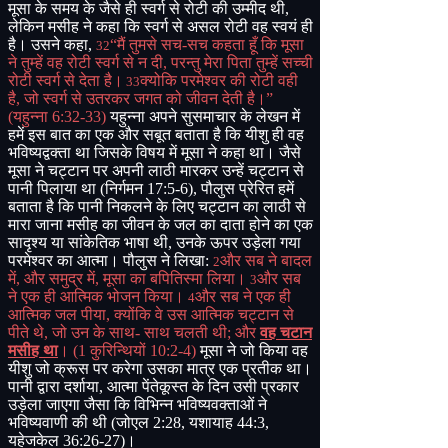
मूसा के समय के जैसे ही स्वर्ग से रोटी की उम्मीद थी
,
लेकिन मसीह ने कहा कि स्वर्ग से असल रोटी वह स्वयं ही
है। उसने कहा
,
“
मैं तुमसे सच
-
सच कहता हूँ कि मूसा
32
ने तुम्हें वह रोटी स्वर्ग से न दी
,
परन्तु मेरा पिता तुम्हें सच्ची
रोटी स्वर्ग से देता है।
क्योकि परमेश्वर की रोटी वही
33
है
,
जो स्वर्ग से उतरकर जगत को जीवन देती है।”
(
यहुन्ना
6:32-33)
यहुन्ना अपने सुसमाचार के लेखन में
हमें इस बात का एक और सबूत बताता है कि यीशु ही वह
भविष्यद्वक्ता था जिसके विषय में मूसा ने कहा था। जैसे
मूसा ने चट्टान पर अपनी लाठी मारकर उन्हें चट्टान से
पानी पिलाया था
(
निर्गमन
17:5-6),
पौलुस प्रेरित हमें
बताता है कि पानी निकलने के लिए चट्टान का लाठी से
मारा जाना मसीह का जीवन के जल का दाता होने का एक
सादृश्य या सांकेतिक भाषा थी
,
उनके ऊपर उड़ेला गया
परमेश्वर का आत्मा। पौलुस ने लिखा
:
और सब ने बादल
2
में
,
और समुद्र में
,
मूसा का बपितिस्मा लिया।
और सब
3
ने एक ही आत्मिक भोजन किया।
और सब ने एक ही
4
आत्मिक जल पीया
,
क्योंकि वे उस आत्मिक चट्टान से
पीते थे
,
जो उन के साथ
-
साथ चलती थी
;
और
वह चटान
मसीह था
।
(1
कुरिन्थियों
10:2-4)
मूसा ने जो किया वह
यीशु जो क्रूस पर करेगा उसका मात्र एक प्रतीक था।
पानी द्वारा दर्शाया
,
आत्मा पेंतेकूस्त के दिन उसी प्रकार
उड़ेला जाएगा जैसा कि विभिन्न भविष्यवक्ताओं ने
भविष्यवाणी की थी
(
जोएल
2:28,
यशायाह
44:3,
यहेजकेल
36:26-27)
।