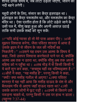
शायद उनके समय में
,
जब लोटा उड़ेला जाएगा
,
जीवन की
नदी बहने लगेगी।
यहूदी लोगों के लिए
,
संसार का केंद्र इज़राइल था।
इज़राइल का केंद्र यरूशलेम था
,
और यरूशलेम का केंद्र
मंदिर था। ऐसा प्रतीत होता है कि लोटे उड़ेले जाने के
उसी पल में
,
यीशु खड़ा हुआ और अपनी आवाज़ उठाई
ताकि सभी उसके शब्दों को सुन सकें
:
“
यदि कोई प्यासा हो तो मेरे पास आकर पीए।
जो
37
38
मुझपर विश्वास करेगा
,
जैसा पवित्र शास्त्र में आया है
उसके हृदय में से जीवन के जल की नदियाँ बह
निकलेंगी।”
उसने यह वचन उस आत्मा के विषय में
39
कहा
,
जिसे उसपर विश्वास करनेवाले पाने पर थे
;
क्योंकि
आत्मा अब तक न उतरा था
;
क्योंकि यीशु अब तक अपनी
महिमा को न पहुँचा था।
तब भीड़ में से किसी किसी ने
40
ये बातें सुन कर कहा
, “
सचमुच यही वह भविष्यद्वक्ता है।”
औरों ने कहा
, “
यह मसीह है”
,
परन्तु किसी ने कहा
,
41
“
क्यों
?
क्या मसीह गलील से आएगा
?
क्या पवित्र
42
शास्त्र में यह नहीं आया कि मसीह दाऊद के वंश से और
बैतलहम गाँव से आएगा जहाँ दाऊद रहता था
?
सो
43
उसके कारण लोगों में फूट पड़ी।
उनमें से कितने उसे
44
पकड़ना चाहते थे
,
परन्तु किसी ने उस पर हाथ न डाला।
(
यहुन्ना
7:37-44)