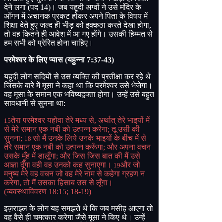
देने लगा
(
पद
14)
। जब यहूदी अग्वों ने उसे मंदिर के
आँगन में अचानक प्रकट होकर अपने पिता के विषय में
शिक्षा देते हुए जल्द ही भीड़ को इक्कठा करते देखा होगा
,
तो वह कितने ही आवेश में आ गए होंगे। उसकी हिम्मत से
हम सभी को प्रेरित होना चाहिए।
परमेश्वर के लिए प्यास
(
यहुन्ना
7:37-43)
यहूदी लोग सदियों से उस व्यक्ति की प्रतीक्षा कर रहे थे
जिसके बारे में मूसा ने कहा था कि परमेश्वर उसे भेजेगा।
वह मूसा के समान एक भविष्यद्वक्ता होगा। उन्हें उसे बहुत
सावधानी से सुनना था
:
तेरा परमेश्वर यहोवा तेरे मध्य से
,
अर्थात् तेरे भाइयों में
15
से मेरे समान एक नबी को उत्पन्न करेगा
;
तू उसी की
सुनना
;
सो मैं उनके लिये उनके भाइयों के बीच में से
18
तेरे समान एक नबी को उत्पन्न करूँगा
;
और अपना वचन
उसके मुँह में डालूँगा
;
और जिस जिस बात की मैं उसे
आज्ञा दूँगा वही वह उनको कह सुनाएगा।
और जो
19
मनुष्य मेरे वह वचन जो वह मेरे नाम से कहेगा ग्रहण न
करेगा
,
तो मैं उसका हिसाब उस से लूँगा।
(
व्यवस्थाविवरण
18:15; 18-19)
इज़राइल के लोग यह समझते थे कि जब मसीह आएगा तो
वह वैसे ही चमत्कार करेगा जैसे मूसा ने किए थे। उन्हें