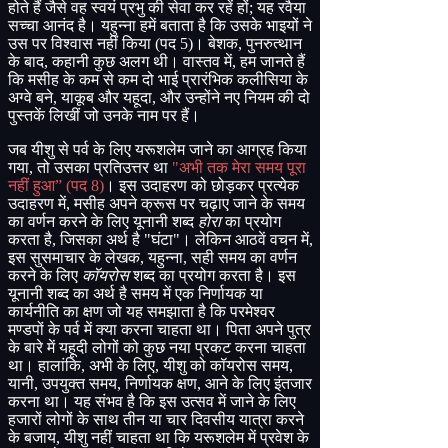
होते
हैं
जैसे
वह
स्वयं
प्रभु
की
सेवा
कर
रहें
हों
;
यह
रवैया
सच्चा
आनंद
है।
यहुन्ना
हमें
बताता
है
कि
उसके
भाइयों
ने
उस
पर
विश्वास
नहीं
किया
(
पद
5)
।
बेशक
,
पुनरुत्थान
के
बाद
,
कहानी
कुछ
अलग
थी।
वास्तव
में
,
हम
जानते
हैं
कि
मसीह
के
कम
से
कम
दो
भाई
प्रारंभिक
कलीसिया
के
अग्वे
बने
,
याकूब
और
यहूदा
,
और
उन्होंने
नए
नियम
की
दो
पुस्तकें
लिखीं
जो
उनके
नाम
पर
हैं।
जब यीशु से पर्व के लिए यरूशलेम जाने का आग्रह किया
गया
,
तो उसका प्रतिउत्तर था
"
अभी तक मेरा समय पूरा
नहीं हुआ”
(
पद
8)
। इस उदाहरण को छोड़कर प्रत्येक
उदाहरण में
,
मसीह अपने क्रूस पर चढ़ाए जाने के समय
का वर्णन करने के लिए यूनानी शब्द
होरा
का प्रयोग
करता है
,
जिसका अर्थ है
"
घंटा
"
। लेकिन आठवें वचन में
,
इस सुसमाचार के लेखक
,
यहुन्ना
,
सही समय का वर्णन
करने के लिए
कॉयरोस
शब्द का प्रयोग करता है। इस
यूनानी शब्द का अर्थ है समय में एक निर्णायक या
कार्यनीति का क्षण जो यह समझाता है कि परमेश्वर
मण्डपों के पर्व में क्या करना चाहता था। पिता अपने पुत्र
के बारे में यहूदी लोगों को कुछ नया प्रकट करना चाहता
था। हालांकि
,
अभी के लिए
,
यीशु को कॉयरोस समय
,
यानी
,
उपयुक्त समय
,
निर्णायक क्षण
,
आने के लिए इंतजार
करना था। यह संभव है कि इस उत्सव में जाने के लिए
हजारों लोगों के साथ तीन या चार दिवसीय यात्रा करने
के बजाय
,
यीशु नहीं चाहता था कि यरूशलेम में प्रवेश के