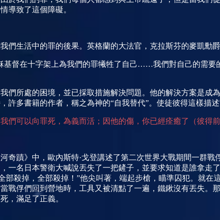
事情導致了這個障礙。
離我們生活中的罪的後果。英格蘭的大法官，克拉斯芬的麥凱勳
穌基督在十字架上為我們的罪犧牲了自己……我們對自己的需要
了我們所處的困境，並已採取措施解決問題。他的解決方案是成
，許多書籍的作者，稱之為神的“自我替代”。使徒彼得這樣描述
使我們可以向罪死，為義而活；因他的傷，你已經痊癒了（彼得
河奇蹟》中，歐內斯特·戈登講述了第二次世界大戰期間一群戰
次，一名日本警衛大喊說丟失了一把鏟子，並要求知道是誰拿走
“全部殺掉，全部殺掉！”他尖叫著，端起步槍，瞄準囚犯。就在
。當戰俘們回到營地時，工具又被清點了一遍，鐵鍬沒有丟失。
而死，滿足了正義。