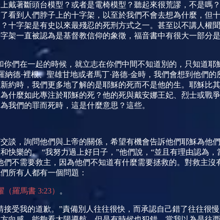
子上戴著斷頭台模型？或者是電椅模型？聽起來很荒謬，不是嗎
慣了看到人們脖子上的十字架，以至於我們不會去想為什麼，但
架？十字架是有史以來最殘忍的死刑方式之一。甚至以不講人權
十字架一直被認為是基督教信仰的象徵，福音書中有很大一部分
和你們在一起的時候，就立志在你們中間不知道別的，只知道耶
羅納德·裡根、聖雄甘地或者馬丁·路德·金時，我們會想到他們
讀新約時，我們更多地了解的是耶穌的死而不是他的生。耶穌比
。為什麼如此專注於耶穌的死？他的死與戴安娜王妃、烈士或戰
穌為我們的罪而死時，這是什麼意思？這些。
下交談，詢問他們與上帝的關係，希望有機會告訴他們耶穌為他
和快樂的。 “我努力過上好日子，”他們說，“並且有理由認為
他們不需要救主，因為他們不知道有什麼需要拯救的。對救主沒
我們所有人都有一個問題：
耀（羅馬書
3:23
）
。
請接受我的道歉。”責備別人往往很快，而承認自己錯了往往很
的方向感，能夠看太陽導航。但是有時候也犯錯，當我以為是往