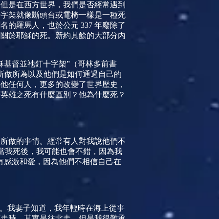
？但是在西方世界，我們是否經常遇到
十字架就像斷頭台或電椅一樣是一種死
聞名的羅馬人，也於公元
337
年廢除了
是關於耶穌的死。新約其餘的大部分內
穌基督並祂釘十字架”（哥林多前書
的所做所為以及他們是如何通過自己的
其他任何人，更多的改變了世界歷史，
爭英雄之死有什麼區別？他為什麼死？
們所做的事情。經常有人對我說他們不
，當我死後，我可能也會不錯，因為我
有感激和愛，因為他們不相信自己在
慢。我妻子知道，我年輕時在海上從事
西走時，其實是往北走。但是我很難承