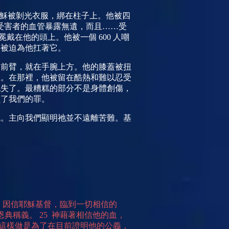
耶穌被剝光衣服，綁在柱子上。他被四
受害者的血管暴露無遺，而且……受
冕戴在他的頭上。他被一個
600
人嘲
門被迫為他扛著它。
的前臂，就在手腕上方。他的膝蓋被扭
里。在那裡，他被留在酷熱和難以忍受
流失了。最糟糕的部分不是身體創傷，
負了我們的罪
。
免。主向我們顯明祂並不遠離苦難。基
。
，因信耶穌基督，臨到一切相信的
恩典稱義。
25
神藉著相信他的血，
這樣做是為了在目前證明他的公義，