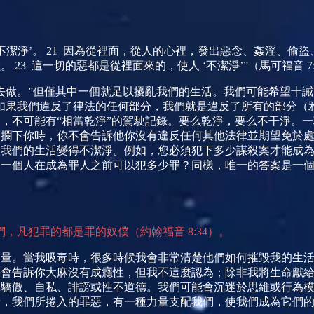
不潔淨’。
21
因為從裡面，從人的心裡，發出惡念、姦淫、偷盜
蠢。
23
這一切的惡都是從裡面來的，使人 ‘不潔淨’”（馬可福音
7
去做。”但僅其中一個就足以擾亂我們的生活。我們可能希望十誡
如果我們違反了律法的任何部分，我們就是違反了所有的部分（
，不可能有“相當乾淨”的駕駛記錄。要么乾淨，要么不干淨。
而攔下你時，你不會告訴他你沒有違反任何其他法律並期望免於
使我們的生活變得不潔淨。例如，您必須犯下多少謀殺案才能成
。一個人在成為罪人之前可以犯多少罪？同樣，唯一的答案是一
們，凡犯罪的都是罪的奴僕（約翰福音
8:34
）。
力量。當我吸毒時，很多時候我會非常清楚他們如何摧毀我的生
們會告訴你大麻沒有成癮性，但我不這麼認為；除非我將生命獻
、驕傲、自私、誹謗或性不道德。我們可能會沉迷於思維或行為
情，我們所捲入的罪惡，有一種力量支配我們，使我們成為它們