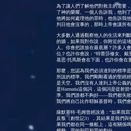
為了讓人們了解他們對救主的需要
了神的榮耀。一個人告訴我，他到
他將如何處理他的罪時，他告訴我
判日他會沒事的，那時上帝會讓所
大多數人通過觀察他人的生活來判
的牆，如果我對你說，你附近的這
人。你會把誰放在最底層？許多人會
位？也許你會說：“特蕾莎修女、戴
基思·托馬斯會在下面，也許你會在
那麼，您認為我們必須達到的標準
所說的標準。我們剛剛看過的聖經
是天空。我們沒有人達到上帝公義的
是
Harmatia
這個詞，這個詞是從射箭
準。我們誰都不夠好——我們都失
我們將自己比作耶穌基督時，我們
薩默塞特·毛姆曾經說過：“如果我
反叛（創世記
3
），其結果是我們與
果我們都在同一條船上，這有關係嗎
權勢、罪的刑罰和罪的劃分。