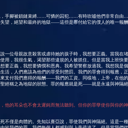
：
犯，手腳被鎖鏈束縛……可憐的囚犯……有時吹噓他們非常自由
和失望，絕望和最終的地獄——這些是罪付給它的僕人的唯一報
聽說一位母親故意殺害或虐待她的孩子時，我想要正義。當我在
能使用，我很生氣，渴望那些違規的人被抓住。但是當我上班快
不想要正義，我想要憐憫和恩典。我希望警察放過我。我想我是
地生活，人們應該為他們的罪受到懲罰。我們的罪會得到報應，
為來支付我們應得的報酬——我們的工資。同樣地，上帝，在他
聖經稱之為地獄的狀態。罪的報應就是死——就是永遠與神隔絕
救，他的耳朵也不會太遲鈍而無法聽到。但你的罪孽使你與你的
的死不僅是肉體的。先知以賽亞說，罪使我們與神隔絕。這是一
。由於我們的罪，我們每個人都感到與上帝疏遠了，但是當我們