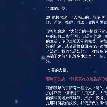
1)
罪的污染。
20
他接著說： “人所出的，就使他‘
詐、淫蕩、嫉妒，誹謗，傲慢和愚
你可能會說，“大部分的事情我不會
中的任何三條”即可。但是新約說，
的生活，使你遠離天堂的完美。例如
淨的記錄。或者當警察因為你超速
了法律。我們也是如此。一種冒犯
為騙子之前可以說多少謊言？一個
淨。
2)
罪的力量。
耶穌回答說：“我實實在在地告訴你
我們做錯的事情有一種令人上癮的
扔掉它們，但總是回去買更多。人
酗酒或沉迷於壞脾氣、嫉妒、傲慢
是耶穌所說的奴役。我們所做的事