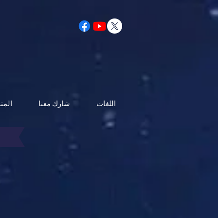
اللغات
شارك معنا
المت