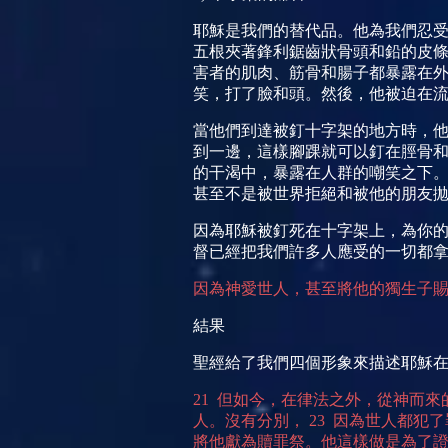
耶穌是我們的替代品。他為我們忍受
五根夾著鋒利鋸齒狀骨頭和鉛的皮條
害者的肌肉、筋骨和腸子都暴露在外
笑，打了臉和頭。然後，他被迫在
當他們到達被釘十字架的地方時，
到一邊，這樣腳踝就可以釘在脛骨
的干渴中，暴露在人群的嘲笑之下
甚至不是被世界拒絕和被他的朋友
因為耶穌被釘死在十字架上，為你
督已經把我們許多人應受的一切都
因為神愛世人，甚至將他的獨生子
結果
聖經給了我們四個形象來描述耶穌
21
但如今，在律法之外，從神而來
人。沒有分別，
23
因為世人都犯了
將他獻為贖罪祭。他這樣做是為了