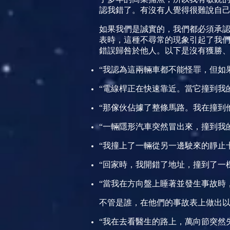
認我錯了。有沒有人覺得很難說自
如果我們是誠實的，我們都必須承
表時，這種不尋常的現象引起了我
錯誤歸咎於他人。以下是沒有獲勝
“
我認為這兩輛車都不能怪罪，但如
“電線桿正在快速靠近。當它撞到我
“那傢伙佔據了整條馬路。我在撞到
“一輛隱形汽車突然冒出來，撞到我
“我撞上了一輛從另一邊駛來的靜止
“回家時，我開錯了地址，撞到了一
“當我在方向盤上睡著並發生事故時
不管是誰，在他們的事故表上做出
“我在去看醫生的路上，萬向節突然