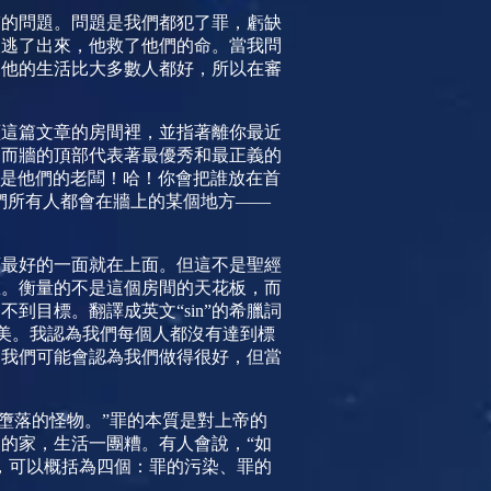
臨的問題。問題是我們都犯了罪，虧缺
人逃了出來，他救了他們的命。當我問
為他的生活比大多數人都好，所以在審
讀這篇文章的房間裡，並指著離你最近
，而牆的頂部代表著最優秀和最正義的
至是他們的老闆！哈！你會把誰放在首
我們所有人都會在牆上的某個地方——
類最好的一面就在上面。但這不是聖經
想。衡量的不是這個房間的天花板，而
不到目標。翻譯成英文“
sin
”的希臘詞
美。我認為我們每個人都沒有達到標
，我們可能會認為我們做得很好，但當
墮落的怪物。”罪的本質是對上帝的
的家，生活一團糟。有人會說，“如
，可以概括為四個：罪的污染、罪的