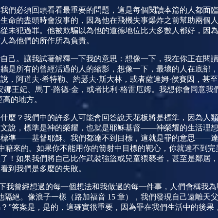
，我們必須回頭看看最重要的問題，這是每個閱讀本篇的人都面
了生命的盡頭時會沒事的，因為他在飛機失事爆炸之前幫助兩個
他從未犯過罪。他被欺騙以為他的道德地位比大多數人都好，因
有人為他們的所作所為負責。
斷自己。讓我試著解釋一下我的意思：想像一下，我在你正在閱
堵牆是所有的曾經活過的人的縮影，想像一下，最壞的人在底部
說，阿道夫·希特勒、約瑟夫·斯大林，或者薩達姆·侯賽因，甚
安娜王妃、馬丁·路德·金，或者比利·格雷厄姆。我想你會同意
更高的地方。
是什麼？我們中的許多人可能會回答說天花板將是標準，因為人
經文說，標準是神的榮耀，也就是耶穌基督——神榮耀的生活理
標準——基督耶穌。我們都達不到目標，這就是罪的意思——達
中藉來的。如果你不能用你的箭射中目標的靶心，你就達不到完
敗了！如果我們將自己比作武裝強盜或兒童猥褻者，甚至是鄰居
會看到我們是多麼的失敗。
寫下我曾經想過的每一個想法和我做過的每一件事，人們會稱我為
他隔絕。像浪子一樣（路加福音
15
章），我們發現自己遠離天父
？”答案是，是的，這確實很重要，因為罪在我們生活中的後果