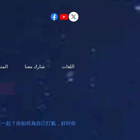
اللغات
شارك معنا
المت
在一起？你如何為自己打氣，好叫你