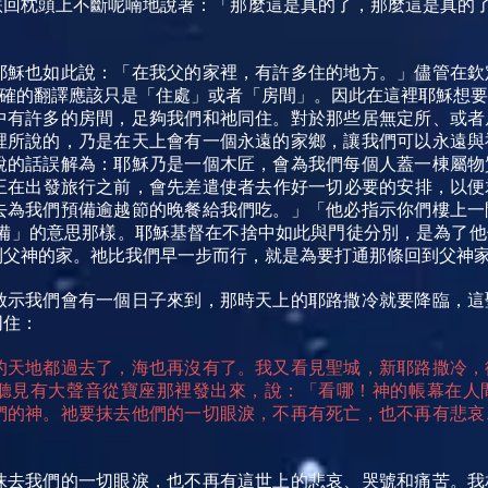
回枕頭上不斷呢喃地說著：「那麼這是真的了，那麼這是真的了！」
耶穌也如此說：「在我父的家裡，有許多住的地方。」儘管在欽
是更精確的翻譯應該只是「住處」或者「房間」。因此在這裡耶穌想
中有許多的房間，足夠我們和祂同住。對於那些居無定所、或者
裡所說的，乃是在天上會有一個永遠的家鄉，讓我們可以永遠與
說的話誤解為：耶穌乃是一個木匠，會為我們每個人蓋一棟屬物
思是指君王在出發旅行之前，會先差遣使者去作好一切必要的安排，
去為我們預備逾越節的晚餐給我們吃。」「他必指示你們樓上一
備」的意思那樣。耶穌基督在不捨中如此與門徒分別，是為了他
到父神的家。祂比我們早一步而行，就是為要打通那條回到父神
啟示我們會有一個日子來到，那時天上的耶路撒冷就要降臨，這
同住：
的天地都過去了，海也再沒有了。我又看見聖城，新耶路撒冷，
聽見有大聲音從寶座那裡發出來，說：「看哪！神的帳幕在人
們的神。祂要抹去他們的一切眼淚，不再有死亡，也不再有悲哀
抹去我們的一切眼淚，也不再有這世上的悲哀、哭號和痛苦。我