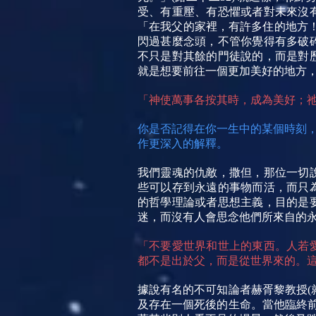
受、有重壓、有恐懼或者對未來沒
「在我父的家裡，有許多住的地方！
閃過甚麼念頭，不管你覺得有多破
不只是對其餘的門徒說的，而是對
就是想要前往一個更加美好的地方
「神使萬事各按其時，成為美好；祂
你是否記得在你一生中的某個時刻
作更深入的解釋。
我們靈魂的仇敵，撒但，那位一切
些可以存到永遠的事物而活，而只
的哲學理論或者思想主義，目的是
迷，而沒有人會思念他們所來自的
「不要愛世界和世上的東西。人若
都不是出於父，而是從世界來的。這世
據說有名的不可知論者赫胥黎教授(
及存在一個死後的生命。當他臨終前