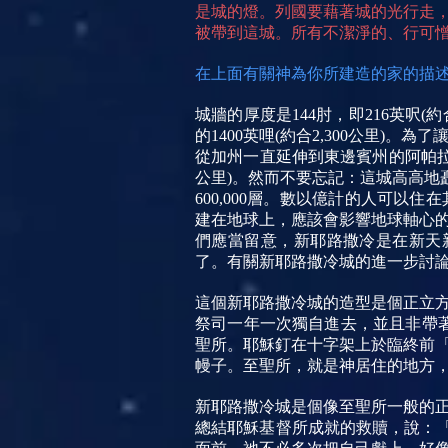
是城的燈。列國要藉著城的光行走
被帶到這城。所有不潔淨的、行可憎
在上面有關神為你所建造的家的描
城牆的厚度是144肘，即216英呎
的1400英哩(約合2,300公里
從加州一直延伸到東邊賓州的阿帕
公里)。然而不要忘記：這城高高地矗
600,000層。數以億計的人可
建在地球上，應該會影響地球軸心
們應當留意，新耶路撒冷是在新天新
了。有關新耶路撒冷城的進一步討論，
這個新耶路撒冷城的造型是個正立
祭司一年一次獨自進去，並且非帶著
聖所。耶穌釘在十字架上於臨終前「
幔子。至聖所，就是神居住的地方，
新耶路撒冷城是個像至聖所一般的
總結耶穌基督所成就的救贖，說：「