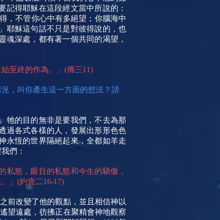
要記得耶穌在這段經文當中所說的：
彼得，不管你心中有多絕望；你腦海中
」耶穌這句話不只是對彼得說的，也
靈魂深處，都有著一個共同的渴望，
至終的作為。」(傳三11)
情況，叫你產生這一方面的想法？請
。牠的目的無非是要我們，不去為那
透過各式各樣的人，發展出形形色色
神永恆的世界隔絕起來，全都如羊走
醒我們：
的私慾，眼目的私慾和今生的驕傲，
約壹二16-17)
世之前改變了他的觀點，並且相信神以
睛遙望遠處，彷彿正在聚精會神地觀察