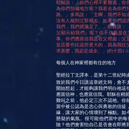
耶穌說：「你們心裡不要難過，你
為你們預備地方呢？我若去為你們
路。」多馬說：「主啊，我們不知
沒有人能到父那裡去。如果你們認
我們，我們就滿足了。」耶穌說：
父顯示給我們』呢？你不信我是在
事。你們應當信我是在父裡面，父
並且要作比這些更大的，因為我往
求甚麼，我必定成全。」(約十四1-14
每個人在神家裡都有住的地方
聖經拉丁文譯本，是第十二世紀時
致於我們今日讀這章經文時，會不
開始想起，才能夠讓我們明白祂這
應當信神，也應當信我。耶穌在稍前
雞叫之前，他必定三次不認祂。你
當中被公認為是忠心與勇敢的信徒
緣，讓大家的心情壞到了極點。如
懸疑的氣氛。很可能他們當中的每
險？他們會害怕自己是否會在即將