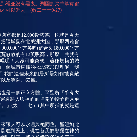
在那裡並沒有黑夜。列國的榮華尊貴都
以進去。(啟二十一9-27)
與寬都是12,000斯塔德，也就是今天
如果把這城擺在北美洲大陸，那麼西邊會
2
,
000
,
000
平方英哩(約合5, 180,000平方
寬寬敞敞的有12英呎高，那麼一共就有
英哩呢！大家可能會想，這種規模的城
的一個城市這樣的概念來加以理解。我
受到我們這個未來的居所是如何地寬敞
及第64、65篇。
然也是一個正立方體。至聖所「惟有大
是穿過將人與神的面隔開的幔子進入至
(太二十七51) 其中所指的就是這
，來讓人可以永遠與祂同住。聖經如此
而是進到天上，現在替我們顯露在神的