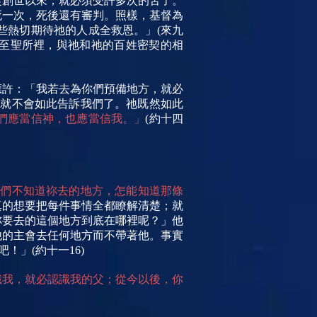
從創世以來，就必須受許多次的苦了。
死一次，死後還有審判。照樣，基督為
些熱切期待祂的人成全救恩。」(來九
的至聖所裡，與祂和祂的百姓密契的相
應許：「我若去為你們預備地方，就必
祂就不會如此告訴我們了。祂既然如此
們應當信神，也應當信我。」
(約十四
我們不知道祢去的地方，怎能知道那條
真的想要把每件事情全都瞭解清楚；就
祢要去的這個地方到底在哪裡呢？」他
他的主會去任何地方而不帶著他。事實
」(約十一16)
識我，就必認識我的父；從今以後，你