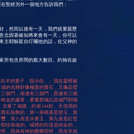
羅在聖經另外一個地方告訴我們：
好，然而以後有一天，我們就要親歷
意念因著確知將來會有一天，你可以
來主耶穌親自叮囑他的話，在父神的
家所包含房間的龐大數目。約翰在啟
是羔羊的妻子，指示你。」我在靈裡被
，城的光輝好像極貴的寶石，又像晶瑩
有三個門，南邊有三個門，西邊有三個
一根金的蘆葦，要量那城以及城門和城
；又量了城牆，約有144肘。天使用的
樣寶石裝飾的：第一座根基是碧玉，第
璧璽，第八座是水蒼玉，第九座是紅璧
一顆珍珠做的。城裡的街道是純金的，
照明，因為有神的榮耀照明，而羔羊就