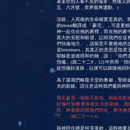
著某些別人看不見的場景，然後又跌
五、六月號，世界復興運動。)
沒錯，人死後的生命確實是真的。
的monai翻譯成 「豪宅」，可
神一起住在祂的家裡，而在祂的家
莫大的安慰和盼望。記得我們在這
們預備地方」，請留意不要將祂所
是hetoimazo，其真正的意
耶穌差派彼得和約翰，說：「你們
預備」(路二十二9，12)
中所用「預
徒預備好道路，以便可以跟隨祂回
為了讓我們略窺天堂的奧祕，聖經
夫的新娘。請注意這時我們要與神
我又看見一個新天新地，因為先前
好像打扮整齊等候丈夫的新娘。我
民。神要親自與他們同在，要作他
了。」(啟二十一1-4)
與神同住將是何等美妙，這時祂要