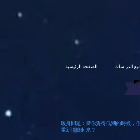
يع الدراسات
الصفحة الرئيسية
暖身問題：當你覺得低潮的時候，
重新快樂起來？