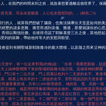
多人，在我們的時間未到之前，就急著想要逃離這個世界了。保
曾見過，耳朵未曾聽過，人心也未曾想到的。」(林前二9)
同行的人，就算我們想破了腦袋，也無法揣摩出天堂是如何的美
所經歷的諸多患難、痛苦而感到哀傷、難過，那麼就讓你的心思
，而得以剛強壯膽。在彼得否認了耶穌基督三次之後，當他想起
感受到的鼓舞，帶給他何等大的安慰與盼望。
後會提到有關聖城新耶路撒冷的龐大體積，以及隨之而來父神的
天使中，有一位走來對我(約翰)說：「你來！我要把新娘，就
從天上由神那裡降下來的聖城耶路撒冷指示我。這城有神的榮耀
門，門口有十二位天使，門上寫著以色列十二支派的名字。東邊
根基，根基上有羔羊的十二使徒的名字。那對我說話的天使拿著
用蘆葦量那城，共有12,000斯塔德長，城的長、寬、高都一樣
用碧玉做的，城是用明淨像玻璃的純金做的。城牆的根基是用各
四座是綠寶石，第五座是紅瑪瑙，第六座是紅寶石，第七座是黃
瑪瑙，第十二座是紫晶。十二個門是十二顆珍珠，每一個門是用
有聖所，因為主全能的神和羔羊就是城的聖所。這城不需要日月