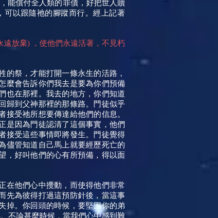
者，能償付全人類的罪債，好把世人贖
，可以跟隨祂的腳蹤而行。經上記著
遠放棄) ，使他們永遠活著，不見朽
牲的祭，才能打開一條永生的活路，
怎麼會告訴你們我去是要為你們預備
們也在那裡。我去的地方，你們知道
回歸到父神那裡的那條路。門徒似乎
者接受祂所想要傳達給他們的信息。
正是因為門徒認清了這個事實，他們
者接受這些事情即將發生。門徒覺得
為儘管知道自己馬上就要經歷死亡的
望，好叫他們的心有所預備，得以面
正在他們心中攪動，而使得他們非常
而先為彼得打過這預防針後，當這事
失掉。你回頭的時候，要堅固你的弟
心。不論甚麼時候，當我們心中感到難