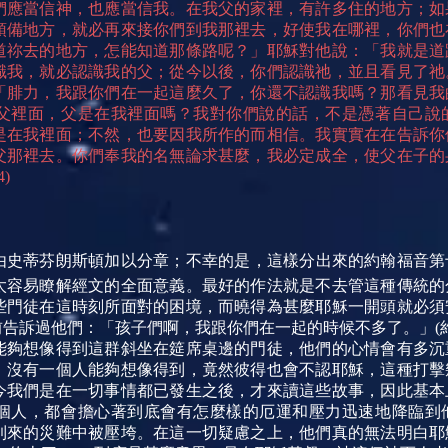
們應當信神，也應當信我。在我父的家裡，有許多住的地方；如
預備地方，就必再來接你們到我那裡去，好使我在哪裡，你們也
道祢去的地方，怎能知道那條路呢？」耶穌對他說：「我就是道
識我，就必認識我的父；從今以後，你們認識祂，並且看見了祂
「腓力，我跟你們在一起這麼久了，你還不認識我嗎？那看見我
父裡面，父是在我裡面嗎？我對你們說的話，不是憑著自己說
是在我裡面；不然，也要因我所作的而相信。我實實在在告訴你
父那裡去。你們奉我的名無論求甚麼，我必定成全，使父在子的
)
由史蒂芬
朗斯頓加以分章；不幸的是，這樣分出來的約翰福音第
太容易瞭解經文的全面意義。最好的作法就是不去管這種傳統的
些門徒在這時刻所面對的困境，而曉得為甚麼耶穌一開頭就必須
告訴過他們：「孩子們啊，我跟你們在一起的時候不多了。」(約十
能夠想像得到這群斜坐在筵席桌邊的門徒，他們的心情會有多沉
，沒有一個人能夠想像得到，竟然彼得也會不認耶穌，這種打擊
今我們是在一切事情都已發生之後，才來讀這些故事，因此基本
個人，都會擔心著到底會有怎麼樣的厄運和壓力迅速地降臨到
到來的災難中被壓垮。在這一切疑慮之上，他們真的無法明白耶