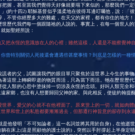
有把握，甚至當我們覺得天好像就要塌下來似的，那麼我們一定
」(約十四2) 耶穌基督似乎溫柔地在彼得耳邊叮囑他，說：「
碎，不管你經歷多大的難處，在天父的家裡，都有你住的地方！
歷世歷代我們每一個跟隨祂的人說的。事實上，在每一個世人的
，就如聖經所說：
又把永恆的意識放在人的心裡；雖然這樣，人還是不能察覺神自始
，你曾特別關切人死後還會遭遇些甚麼事情？到底是怎樣的一種
說謊者的父，試圖讓我們的眼目單只聚焦於這世界上今生的事物
為著這世上轉瞬即逝的物質而活，只為當下而活。牠在歷世歷代
要從人類的心思中塗抹掉一切涉及永恆的念頭。好叫人類完全和
永遠家鄉，也沒有人想要歸回父神的家。與此相反，使徒約翰提
愛世界，愛父的心就不在他裡面了。原來世上的一切，就如肉體
界和世上的私慾都要漸漸過去，但那遵行神旨意的卻存到永遠。」(
就是他發明「不可知論者」這一名詞並將其用於自身)，在他逝
躺在床上(這是照顧他的護士說的)，突然以手肘撐起上半身定