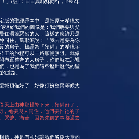
(註1：日日與耶穌同行，1996年
定版的聖經譯本中，是把原來希臘文
要傳達給我們的圖像是：我們將要與父
居住環境惡劣的人，這樣的應許乃是
神同住。當耶穌說：「我去是要為你
質的房子。被譯為「預備」的希臘字
以便君王的旅程可以一路順暢無阻。就像
間布置整齊的大房子，你們就在那裡
們，也是為了我們這些歷世歷代的聖
家的道路。
聖城預備好了，好像打扮整齊等候丈
從天上由神那裡降下來，預備好了，
間，祂要與人同住，他們要作祂的子
、哭號、痛苦，因為先前的事都過去
相信，神是有意只讓我們略窺天堂的