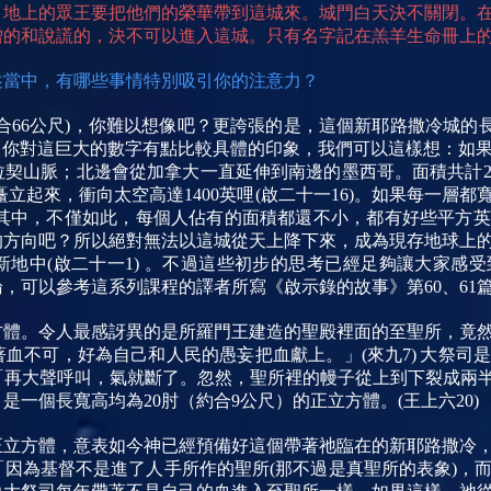
，地上的眾王要把他們的榮華帶到這城來。城門白天決不關閉。
的和說謊的，決不可以進入這城。只有名字記在羔羊生命冊上的才可
述當中，有哪些事情特別吸引你的注意力？
(約合66公尺)，你難以想像吧？更誇張的是，這個新耶路撒冷城的長
)。為了讓你對這巨大的數字有點比較具體的印象，我們可以這樣想：
拉契山脈；北邊會從加拿大一直延伸到南邊的墨西哥。面積共計
立起來，衝向太空高達1400英哩(啟二十一16)。如果每一層都
以住在其中，不僅如此，每個人佔有的面積都還不小，都有好些平方
的方向吧？所以絕對無法以這城從天上降下來，成為現存地球上
地中(啟二十一1) 。不過這些初步的思考已經足夠讓大家感
可以參考這系列課程的譯者所寫《啟示錄的故事》第60、61篇以
方體。令人最感訝異的是所羅門王建造的聖殿裡面的至聖所，竟
血不可，好為自己和人民的愚妄把血獻上。」(來九7)
大祭司
再大聲呼叫，氣就斷了。忽然，聖所裡的幔子從上到下裂成兩半。」
是一個長寬高均為20肘（約合9公尺）的正立方體。(
王上六
20)
正立方體，意表如今神已經預備好這個帶著祂臨在的新耶路撒冷
因為基督不是進了人手所作的聖所(那不過是真聖所的表象)，