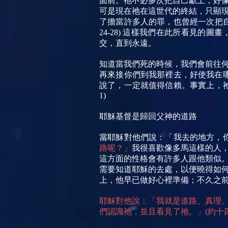
面前。祂不必多次把自己獻上，好
可是現在祂在這世代的終結，只顯
了擔當許多人的罪，也曾經一次把
24-28) 這樣我們在此所看見
交，直到永遠。
知道當我們死的時候，我們會前往
再來接你們到我那裡去，好使我在哪
說了，一定就值得信賴。事實上，
1)
耶穌基督是歸回父神的道路
當耶穌對他們說：「我去的地方，你
路呢？」
我很喜歡像多馬這樣的人
這方面的性格會有許多人跟他類似
需要知道耶穌的去處，以便曉得如
上，他早已做好心裡準備；不久之前
耶穌對他說：「我就是道路、真理
們認識祂，並且看見了祂。」(約十四6