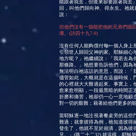
能跟著我去，但後來卻要跟著我去」
回，叫他們歸向神、得永生。祂就
說：
但他們沒有一個能把他的兄弟們贖回
壞。(詩四十九7-9)
沒有任何人能夠償付每一個人身上
引領世人歸回父神的家。耶穌細心
地方呢？」祂繼續說：「我若去為
那條路。」祂想要告訴他們，因為
無法明白祂這話的意思，而說：「
儘管如此，大概就是在這個時候，
的心裡就大大難過起來。事實上，
愈來愈明顯，一段最黑暗的時間正
折磨和痛苦，祂卻仍一心一意地顧
對一切的艱難；藉著給他們更多的
當耶穌逐一地注視著餐桌旁的這些
難過；就拿彼得為例，祂知道彼得
發生了，他就不至於崩潰，因為彼
兄。」(路二十二32) 就這樣，