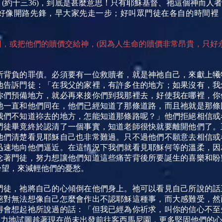
(約十三36)，到底是甚麼意思！只有耶穌基督、祂這個神而人
好像開路先鋒，早大家先走一步；好叫眾門徒在各自的時間裡
，或把他們的贖價交給神，(因為人生命的贖價非常昂貴，只好永
所背負的罪債。必須要有一位救贖者，就是神祂自己，來獻上犧
地告訴門徒：「在我父的家裡，有許多住的地方；如果沒有，我
你們預備地方，就必再來接你們到我那裡去，好使我在哪裡，你
祂一直和他們同在，他們已經知道了那條道路，而且祂就是那條
我們不知道祢去的地方，怎能知道那條路呢？」他們拒絕相信或
門徒畢竟終於認清了一個事實，知道老師很快就要離開他們了。
他們清楚看見耶穌自己也非常難過。只不過他們不願意去相信或
迅速地向他們逼近。在這情況下我們就看見耶穌何等的溫柔，因
念著門徒，努力想讓他們知道這些痛苦背後所要誕生的喜樂和盼
盼望，來減輕他們的憂愁。
門徒，祂將自己的心傾倒在他們身上。祂可以看見自己所說的話
絕對無法想像自己怎麼會作出不認耶穌這種事，而大感難受，然
得會想起祂所說過的話：「但我已經為你祈求，叫你的信心不至
耶穌努力地試圖趁著現在尚未出發前往客西馬尼園，更多堅固他們的