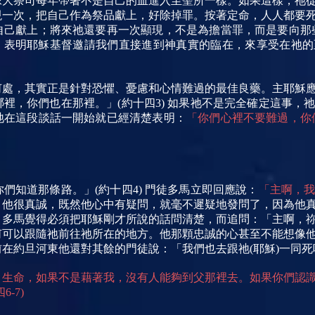
像大祭司每年帶著不是自己的血進入至聖所一樣。如果這樣，祂
現一次，把自己作為祭品獻上，好除掉罪。按著定命，人人都要
自己獻上；將來祂還要再一次顯現，不是為擔當罪，而是要向那
的圖畫，表明耶穌基督邀請我們直接進到神真實的臨在，來享受在祂
何處，其實正是針對恐懼、憂慮和心情難過的最佳良藥。主耶穌
裡，你們也在那裡。」(約十四3) 如果祂不是完全確定這事，
祂在這段談話一開始就已經清楚表明：
「你們心裡不要難過，你
們知道那條路。」(約十四4) 門徒多馬立即回應說：
「主啊，
，他很真誠，既然他心中有疑問，就毫不遲疑地發問了，因為他
。多馬覺得必須把耶穌剛才所說的話問清楚，而追問：「主啊，
何可以跟隨祂前往祂所在的地方。他那顆忠誠的心甚至不能想像
在約旦河東他還對其餘的門徒說：「我們也去跟祂(耶穌)一同死吧！
、生命，如果不是藉著我，沒有人能夠到父那裡去。如果你們認
-7)