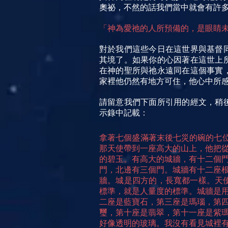
奧祕，不然的話我們當中就會有許
「神為愛祂的人所預備的，是眼睛未
對於我們這些今日在這世界與基督
其境了。如果你的心因著在這世上
在神的聖所與祂永遠同在這個事實
家裡他仍然有地方可住，他心中所
請留意我們下面所引用的經文，稍
示錄中記載：
拿著七個盛滿著末後七災的碗的七位
那天使帶到一座高大的山上，他把
的碧玉。有高大的城牆，有十二個
門，北邊有三個門。城牆有十二座
牆。城是四方的，長寬都一樣。天使
標準，就是人量度的標準。城牆是
二座是藍寶石，第三座是瑪瑙，第
璽，第十座是翡翠，第十一座是紫
好像透明的玻璃。我沒有看見城裡