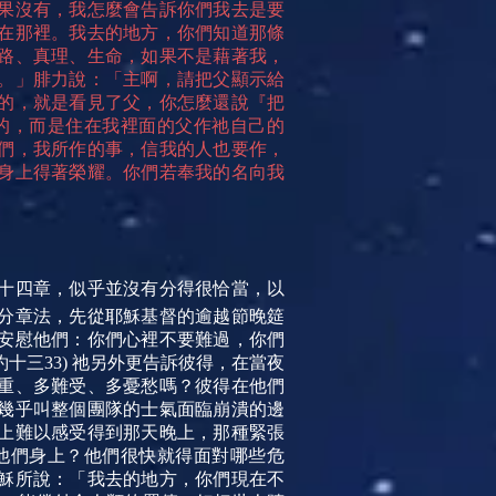
果沒有，我怎麼會告訴你們我去是要
在那裡。我去的地方，你們知道那條
路、真理、生命，如果不是藉著我，
。」腓力說：「主啊，請把父顯示給
的，就是看見了父，你怎麼還說『把
的，而是住在我裡面的父作祂自己的
們，我所作的事，信我的人也要作，
身上得著榮耀。你們若奉我的名向我
十四章，似乎並沒有分得很恰當，以
分章法，先從耶穌基督的逾越節晚筵
安慰他們：你們心裡不要難過，你們
三33) 祂另外更告訴彼得，在當夜
重、多難受、多憂愁嗎？彼得在他們
幾乎叫整個團隊的士氣面臨崩潰的邊
上難以感受得到那天晚上，那種緊張
他們身上？他們很快就得面對哪些危
穌所說：「我去的地方，你們現在不