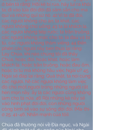
ở bên tả rằng: Hỡi kẻ bị rủa, hãy lui ra khỏi
ta; đi vào lửa đời đời đã sắm sẵn cho ma
quỉ và những quỉ sứ nó.
42
Vì ta đã đói,
các ngươi không cho ăn; ta khát, các
ngươi không cho uống;
43
ta là khách lạ,
các ngươi không tiếp rước; ta trần truồng,
các ngươi không mặc cho ta; ta đau và bị
tù, các ngươi không thăm viếng.
44
Đến
phiên các ngươi nầy bèn thưa lại rằng:
Lạy Chúa, khi nào chúng tôi đã thấy
Chúa, hoặc đói, hoặc khát, hoặc làm
khách lạ, hoặc trần truồng, hoặc đau ốm,
hoặc bị tù mà không hầu việc Ngài ư?
45
Ngài sẽ đáp lại rằng: Quả thật, ta nói cùng
các ngươi, hễ các ngươi không làm việc
đó cho một người trong những người rất
hèn mọn nầy, ấy là các ngươi cũng không
làm cho ta nữa.
46
Rồi những kẻ nầy sẽ
vào hình phạt đời đời, còn những người
công bình sẽ vào sự sống đời đời. (Ma-thi-
ơ 25: 41-46. Nhấn mạnh
của
tôi).
Chúa đã thường nói về Địa ngục, và Ngài