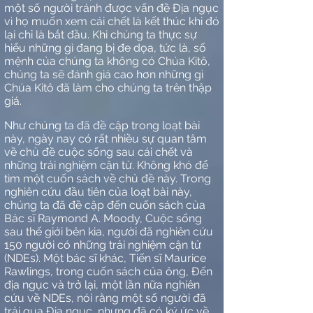
một số người tránh được vấn đề Địa ngục
vì họ muốn xem cái chết là kết thúc khi đó
lại chỉ là bắt đầu. Khi chúng ta thực sự
hiểu những gì đang bị đe dọa, tức là, số
mệnh của chúng ta không có Chúa Kitô,
chúng ta sẽ đánh giá cao hơn những gì
Chúa Kitô đã làm cho chúng ta trên thập
giá.
Như chúng ta đã đề cập trong loạt bài
này, ngày nay có rất nhiều sự quan tâm
về chủ đề cuộc sống sau cái chết và
những trải nghiệm cận tử. Không khó để
tìm một cuốn sách về chủ đề này. Trong
nghiên cứu đầu tiên của loạt bài này,
chúng ta đã đề cập đến cuốn sách của
Bác sĩ Raymond A. Moody, Cuộc sống
sau thế giới bên kia, người đã nghiên cứu
150 người có những trải nghiệm cận tử
(NDEs). Một bác sĩ khác, Tiến sĩ Maurice
Rawlings, trong cuốn sách của ông, Đến
địa ngục và trở lại, một lần nữa nghiên
cứu về NDEs, nói rằng một số người đã
trải qua Địa ngục, nhưng đã có ký ức về