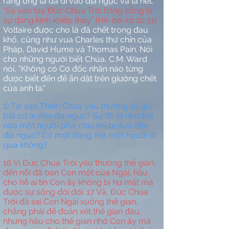
rằng
ông
ta đã đi vào địa ngục và la hét.
“
Sa vào
tay Đức Chúa Trời hằng sống là
sự đáng kinh khiếp thay”
(Hê-bơ-rơ 10:31).
Voltaire được cho là đã chết trong đau
khổ, cũng như vua Charles thứ chín của
Pháp, David Hume và Thomas Pain. Nói
cho những người biết Chúa, C.M. Ward
nói, "Không có Cơ đốc nhân nào từng
được biết đến để ẩn dật trên giường chết
của anh ta."
1) Tại sao Thiên Chúa yêu thương sẽ gửi
bất cứ ai đến địa ngục? Sự tồi tệ như thế
nào một người phải chịu khi bị đưa đến
địa ngục? Có một dòng mà một người đi
qua không?
16
Vì Đức Chúa Trời yêu thương thế gian,
đến nỗi đã ban Con một của Ngài, hầu
cho hễ ai tin Con ấy không bị hư mất mà
được sự sống đời đời.
17
Vả, Đức Chúa
Trời đã sai Con Ngài xuống thế gian,
chẳng phải để đoán xét thế gian đâu,
nhưng hầu cho thế gian nhờ Con ấy mà