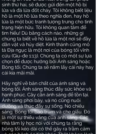
sinh thứ hai, sẽ được gửi đến một hồ bị
lửa và đá lửa đốt cháy. Tôi không biết liệu
hồ là một hồ lửa theo nghĩa đen, hay hồ
lửa là một bức tranh tượng trưng cho tình
trạng hiện hữu. Tôi không quan tâm để
tìm hiểu! Dù bằng cách nào, những gì
chúng ta biết về hồ lửa là một nơi sẽ đầy
dằn vặt và hủy diệt. Kinh thánh cũng mô
tả Địa ngục là một nơi của bóng tối vĩnh
cửu (Giu-đe 1:13). Chúng ta có một sự lựa
chọn để được hưởng bởi Ánh sáng hoặc
Bóng tối. Chúng ta sẽ nắm lấy cái này hay
cái kia mãi mãi.
Hãy nghĩ về bản chất của ánh sáng và
bóng tối. Ánh sáng thúc đẩy sức khỏe và
hạnh phúc. Cây cần ánh sáng để tồn tại.
Ánh sáng phơi bày, và nó cũng nuôi
dưỡng và thúc đẩy sự sống. Nó chiếu
sáng. Bóng tối bao trùm và che giấu. Đó
là một sự thiếu vắng của ánh sáng. Các
nhà tâm lý học nói với chúng ta rằng
bóng tối kéo dài có thể gây ra trầm cảm