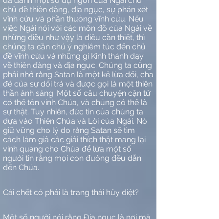
đã dành một số dụ ngôn của Ngài cho
chủ đề thiên đàng, địa ngục, sự phán xét
vĩnh cửu và phần thưởng vĩnh cửu. Nếu
việc Ngài nói với các môn đồ của Ngài về
những điều như vậy là điều cần thiết, thì
chúng ta cần chú ý nghiêm túc đến chủ
đề vĩnh cửu và những gì Kinh thánh dạy
về thiên đàng và địa ngục. Chúng ta cũng
phải nhớ rằng Satan là một kẻ lừa dối, cha
đẻ của sự dối trá và được gọi là một thiên
thần ánh sáng. Một số câu chuyện cận tử
có thể tôn vinh Chúa, và chúng có thể là
sự thật. Tuy nhiên, đức tin của chúng ta
dựa vào Thiên Chúa và Lời của Ngài. Nó
giữ vững cho lý do rằng Satan sẽ tìm
cách làm giả các giải thích thật mang lại
vinh quang cho Chúa để lừa một số
người tin rằng mọi con đường đều dẫn
đến Chúa.
Cái chết có phải là trạng thái hủy diệt?
Một số người nói rằng Địa ngục là nơi mà