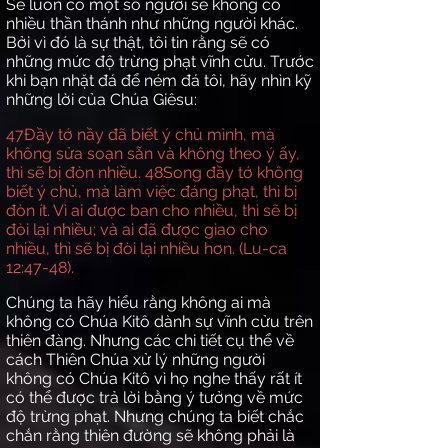
Sẽ luôn có một số người sẽ không có
nhiều thần thánh như những người khác.
Bởi vì đó là sự thật, tôi tin rằng sẽ có
những mức độ trừng phạt vĩnh cửu. Trước
khi bạn nhặt đá để ném đá tôi, hãy nhìn kỹ
những lời của Chúa Giêsu:
47
Đầy tớ nầy đã biết ý chủ mình, mà
không sửa soạn sẵn và không theo ý ấy,
thì sẽ bị đòn nhiều.
48
Song đầy tớ không
biết ý chủ, mà làm việc đáng phạt, thì bị
đòn ít. Vì ai được ban cho nhiều, thì sẽ bị
đòi lại nhiều; và ai đã được giao cho
nhiều, thì sẽ bị đòi lại nhiều hơn. (Lu-ca
12:47-48).
Chúng ta hãy hiểu rằng không ai mà
không có Chúa Kitô dành sự vĩnh cửu trên
thiên đàng. Nhưng các chi tiết cụ thể về
cách Thiên Chúa xử lý những người
không có Chúa Kitô vì họ nghe thấy rất ít
có thể được trả lời bằng ý tưởng về mức
độ trừng phạt. Nhưng chúng ta biết chắc
chắn rằng thiên đường sẽ không phải là