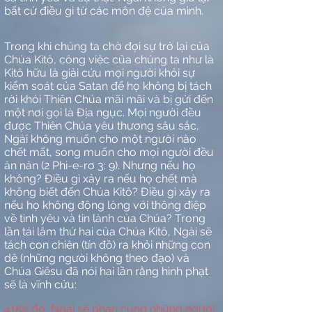
bất cứ điều gì từ các môn đệ của mình.
Trong khi chúng ta chờ đợi sự trở lại của
Chúa Kitô, công việc của chúng ta như là
Kitô hữu là giải cứu mọi người khỏi sự
kiểm soát của Satan để họ không bị tách
rời khỏi Thiên Chúa mãi mãi và bị gửi đến
một nơi gọi là Địa ngục. Mọi người đều
được Thiên Chúa yêu thương sâu sắc,
Ngài không muốn cho một người nào
chết mất, song muốn cho mọi người đều
ăn năn (2 Phi-e-rơ 3: 9). Nhưng nếu họ
không? Điều gì xảy ra nếu họ chết mà
không biết đến Chúa Kitô? Điều gì xảy ra
nếu họ không động lòng với thông điệp
về tình yêu và tin lành của Chúa? Trong
lần tái lâm thứ hai của Chúa Kitô, Ngài sẽ
tách con chiên (tín đồ) ra khỏi những con
dê (những người không theo đạo) và
Chúa Giêsu đã nói hai lần rằng hình phạt
sẽ là vĩnh cửu:
41
Kế đó, Ngài sẽ phán cùng những người