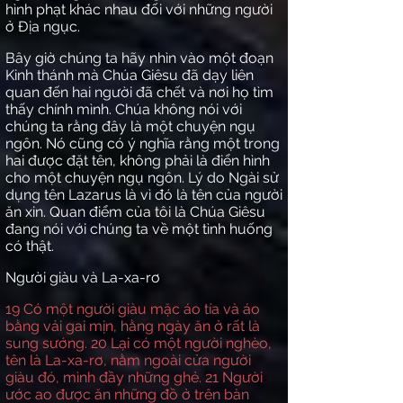
hình phạt khác nhau đối với những người
ở Địa ngục.
Bây giờ chúng ta hãy nhìn vào một đoạn
Kinh thánh mà Chúa Giêsu đã dạy liên
quan đến hai người đã chết và nơi họ tìm
thấy chính mình. Chúa không nói với
chúng ta rằng đây là một chuyện ngụ
ngôn. Nó cũng có ý nghĩa rằng một trong
hai được đặt tên, không phải là điển hình
cho một chuyện ngụ ngôn. Lý do Ngài sử
dụng tên Lazarus là vì đó là tên của người
ăn xin. Quan điểm của tôi là Chúa Giêsu
đang nói với chúng ta về một tình huống
có thật.
Người giàu và La-xa-rơ
19
Có một người giàu mặc áo tía và áo
bằng vải gai mịn, hằng ngày ăn ở rất là
sung sướng.
20
Lại có một người nghèo,
tên là La-xa-rơ, nằm ngoài cửa người
giàu đó, mình đầy những ghẻ.
21
Người
ước ao được ăn những đồ ở trên bàn