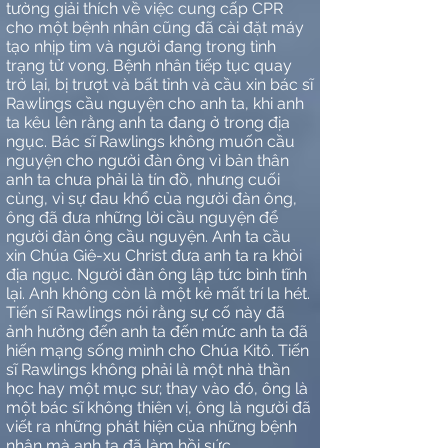
tường giải thích về việc cung cấp CPR
cho một bệnh nhân cũng đã cài đặt máy
tạo nhịp tim và người đang trong tình
trạng tử vong. Bệnh nhân tiếp tục quay
trở lại, bị trượt và bất tỉnh và cầu xin bác sĩ
Rawlings cầu nguyện cho anh ta, khi anh
ta kêu lên rằng anh ta đang ở trong địa
ngục. Bác sĩ Rawlings không muốn cầu
nguyện cho người đàn ông vì bản thân
anh ta chưa phải là tín đồ, nhưng cuối
cùng, vì sự đau khổ của người đàn ông,
ông đã đưa những lời cầu nguyện để
người đàn ông cầu nguyện. Anh ta cầu
xin Chúa Giê-xu Christ đưa anh ta ra khỏi
địa ngục. Người đàn ông lập tức bình tĩnh
lại. Anh không còn là một kẻ mất trí la hét.
Tiến sĩ Rawlings nói rằng sự cố này đã
ảnh hưởng đến anh ta đến mức anh ta đã
hiến mạng sống mình cho Chúa Kitô. Tiến
sĩ Rawlings không phải là một nhà thần
học hay một mục sư; thay vào đó, ông là
một bác sĩ không thiên vị, ông là người đã
viết ra những phát hiện của những bệnh
nhân mà anh ta đã làm hồi sức.