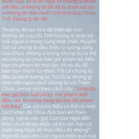
được cứu.
18
Ai tin Ngài thì chẳng bị đoán
xét đâu; ai không tin thì đã bị đoán xét rồi,
vì không tin đến danh Con một Đức Chúa
Trời. (Giăng 3: 16-18).
Thượng đế tạo hóa đã thiết lập con
đường để cứu rỗi. Tình huống là toàn bộ
loài người ở trong cùng một chiếc thuyền.
Tất cả chúng ta đều thiếu lý tưởng sống
của Chúa. Không ai trong chúng ta có thể
nói chúng ta chưa bao giờ phạm tội. Nếu
bạn chỉ phạm tội một lần, thì nó đủ để
biến bạn thành tội nhân. Tất cả chúng ta
đều bị bệnh tương tự. Tội lỗi là những gì
vĩnh viễn ngăn cách chúng ta với Thiên
Chúa. James nói theo cách này,
“Vì người
nào giữ trọn luật pháp, mà phạm một
điều răn, thì cũng đáng tội như đã phạm
hết thảy”
(Gia-cơ 2:10). Nếu có thể có một
cách khác để Chúa đưa bạn lên thiên
đàng, ngoài việc gửi Con của Ngài đến
một cái chết tàn khốc và tra tấn, bạn có
nghĩ rằng Ngài sẽ nhận điều đó không?
Ngài đã ban cho Con người món quà của