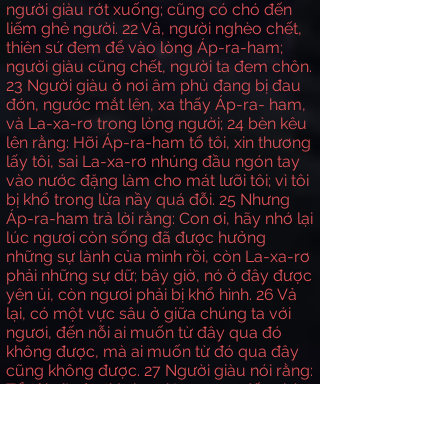
người giàu rớt xuống; cũng có chó đến
liếm ghẻ người.
22
Vả, người nghèo chết,
thiên sứ đem để vào lòng Áp-ra-ham;
người giàu cũng chết, người ta đem chôn.
23
Người giàu ở nơi âm phủ đang bị đau
đớn, ngước mắt lên, xa thấy Áp-ra- ham,
và La-xa-rơ trong lòng người;
24
bèn kêu
lên rằng: Hỡi Áp-ra-ham tổ tôi, xin thương
lấy tôi, sai La-xa-rơ nhúng đầu ngón tay
vào nước đặng làm cho mát lưỡi tôi; vì tôi
bị khổ trong lửa nầy quá đỗi.
25
Nhưng
Áp-ra-ham trả lời rằng: Con ơi, hãy nhớ lại
lúc ngươi còn sống đã được hưởng
những sự lành của mình rồi, còn La-xa-rơ
phải những sự dữ; bây giờ, nó ở đây được
yên ủi, còn ngươi phải bị khổ hình.
26
Vả
lại, có một vực sâu ở giữa chúng ta với
ngươi, đến nỗi ai muốn từ đây qua đó
không được, mà ai muốn từ đó qua đây
cũng không được.
27
Người giàu nói rằng:
Tổ tôi ơi! vậy thì xin sai La-xa-rơ đến nhà
cha tôi,
28
vì tôi có năm anh em, đặng
người làm chứng cho họ về những điều
nầy, kẻo họ cũng xuống nơi đau đớn nầy