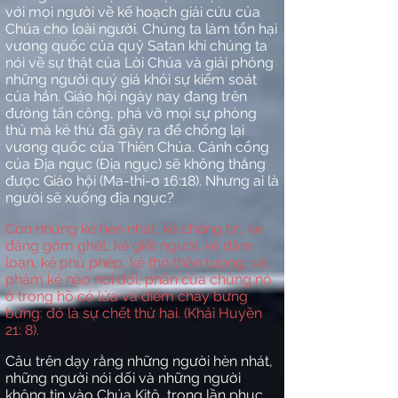
với mọi người về kế hoạch giải cứu của
Chúa cho loài người. Chúng ta làm tổn hại
vương quốc của quỷ Satan khi chúng ta
nói về sự thật của Lời Chúa và giải phóng
những người quý giá khỏi sự kiểm soát
của hắn. Giáo hội ngày nay đang trên
đường tấn công, phá vỡ mọi sự phòng
thủ mà kẻ thù đã gây ra để chống lại
vương quốc của Thiên Chúa. Cánh cổng
của Địa ngục (Địa ngục) sẽ không thắng
được Giáo hội (Ma-thi-ơ 16:18). Nhưng ai là
người sẽ xuống địa ngục?
Còn những kẻ hèn nhát, kẻ chẳng tin, kẻ
đáng gớm ghét, kẻ giết người, kẻ dâm
loạn, kẻ phù phép, kẻ thờ thần tượng, và
phàm kẻ nào nói dối, phần của chúng nó
ở trong hồ có lửa và diêm cháy bừng
bừng: đó là sự chết thứ hai. (Khải Huyền
21: 8).
Câu trên dạy rằng những người hèn nhát,
những người nói dối và những người
không tin vào Chúa Kitô, trong lần phục