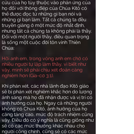
cửu của họ tùy thuộc vào phản ứng của
họ đối với thông điệp của Chúa Kitô có
thể được đọc từ những gì bạn nói và
những gì bạn làm. Tất cả chúng ta đều
truyền giảng ở một mức độ nhất định,
nhưng tất cả chúng ta không phải là thầy.
Đối với một người thầy, điều quan trọng
là sống một cuộc đời tôn vinh Thiên
Chúa:
Hỡi anh em, trong vòng anh em chớ có
nhiều người tự lập làm thầy, vì biết như
vậy, mình sẽ phải chịu xét đoán càng
nghiêm hơn (Gia-cơ 3:1).
Khi phán xét, các nhà lãnh đạo Kitô giáo
sẽ bị phán xét nghiêm khắc hơn do lượng
ánh sáng mà họ đã nhận được và vị trí có
ảnh hưởng của họ. Ngay cả những người
không có Chúa Kitô, ảnh hưởng của họ
càng tăng cao, mức độ trách nhiệm cũng
vậy. Điều đó có ý nghĩa là cũng giống như
sẽ có các mức thưởng khác nhau cho
người công chính, cũng sẽ có các mức