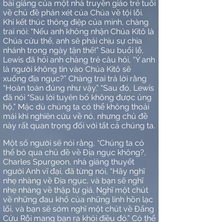
bài giảng của một nhà truyền giáo trẻ tuổi
về chủ đề phán xét của Chúa về tội lỗi.
Khi kết thúc thông điệp của mình, chàng
trai nói: “Nếu anh không nhận Chúa Kitô là
Chúa cứu thế, anh sẽ phải chịu sự chia
nhánh trong ngày tận thế!” Sau buổi lễ,
Lewis đã hỏi anh chàng trẻ câu hỏi,
“Ý
anh
là người không tin vào Chúa Kitô sẽ
xuống địa ngục?” Chàng trai trả lời rằng
“Hoàn toàn đúng như vậy.” “Sau đó, Lewis
đã nói “Sau lời tuyên bố không được ủng
hộ,” Mặc dù chúng ta có thể không thoải
mái khi nghiên cứu về nó, nhưng chủ đề
này rất quan trọng đối với tất cả chúng ta.
Một số người sẽ nói rằng, “Chúng ta có
thể bỏ qua chủ đề về Địa ngục không?,
Charles Spurgeon, nhà giảng thuyết
người Anh vĩ đại, đã từng nói, “Hãy nghĩ
nhẹ nhàng về Địa ngục, và bạn sẽ nghĩ
nhẹ nhàng về thập tự giá. Nghĩ một chút
về những đau khổ của những linh hồn lạc
lối, và bạn sẽ sớm nghĩ một chút về Đấng
Cứu Rỗi mang bạn ra khỏi điều đó.” Có thể