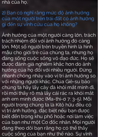
nhà của họ.
2) Bạn có nghĩ rằng mức độ ảnh hưởng
của một người trên trái đất có ảnh hưởng
gì đến sự vĩnh cửu của họ không?
Ảnh hưởng của một người càng lớn, trách
trách nhiệm đối với ảnh hưởng đó càng
lớn. Một số người trên truyền hình là hình
mẫu cho giới trẻ của chúng ta, nhưng họ
đang sống cuộc sống vô đạo đức. Họ sẽ
được đánh giá nghiêm khắc hơn do ảnh
hưởng của họ đối với nhiều người. Đừng
nhanh chóng nhảy vào vị trí ảnh hưởng so
với những người khác. Chúa Giê-su bảo
chúng ta hãy lấy cây đà khỏi mắt mình đi,
rồi mới thấy rõ mà lấy cái rác ra khỏi mắt
anh em mình được (Ma-thi-ơ 7: 3-5). Mỗi
người trong chúng ta là Kitô hữu đều có
vị trí ảnh hưởng, đặc biệt nếu bạn được
biết đến trong khu phố hoặc nơi làm việc
của bạn như một Cơ đốc nhân. Mọi người
đang theo dõi bạn rằng họ có thể thấy
cuộc sống của bạn như thế nào. Sự vĩnh