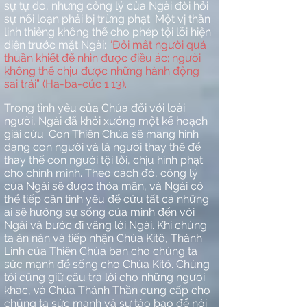
sự tự do, nhưng công lý của Ngài đòi hỏi
sự nổi loạn phải bị trừng phạt. Một vị thần
linh thiêng không thể cho phép tội lỗi hiện
diện trước mặt Ngài:
“Đôi mắt người quá
thuần khiết để nhìn được điều ác; người
không thể chịu được những hành động
sai trái” (Ha-ba-cúc 1:13).
Trong tình yêu của Chúa đối với loài
người, Ngài đã khởi xướng một kế hoạch
giải cứu. Con Thiên Chúa sẽ mang hình
dạng con người và là người thay thế để
thay thế con người tội lỗi, chịu hình phạt
cho chính mình. Theo cách đó, công lý
của Ngài sẽ được thỏa mãn, và Ngài có
thể tiếp cận tình yêu để cứu tất cả những
ai sẽ hướng sự sống của mình đến với
Ngài và bước đi vâng lời Ngài. Khi chúng
ta ăn năn và tiếp nhận Chúa Kitô, Thánh
Linh của Thiên Chúa ban cho chúng ta
sức mạnh để sống cho Chúa Kitô. Chúng
tôi cũng giữ câu trả lời cho những người
khác, và Chúa Thánh Thần cung cấp cho
chúng ta sức mạnh và sự táo bạo để nói