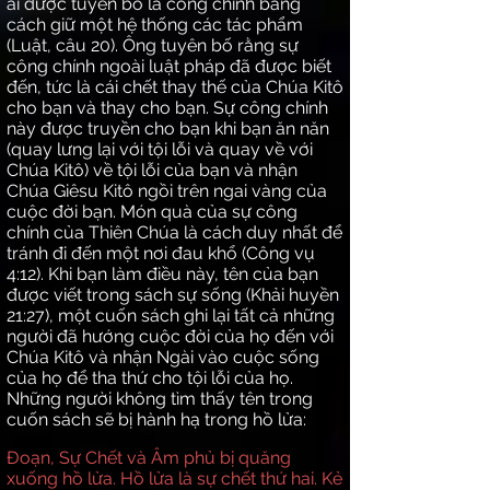
ai được tuyên bố là công
chính
bằng
cách giữ một hệ thống các tác phẩm
(Luật, câu 20). Ông tuyên bố rằng sự
công
chính
ngoài luật pháp đã được biết
đến, tức là cái chết thay thế của Chúa Kitô
cho bạn và thay cho bạn. Sự công
chính
này được truyền cho bạn khi bạn ăn năn
(quay lưng lại với tội lỗi và quay về với
Chúa Kitô) về tội lỗi của bạn và nhận
Chúa Giê
s
u K
itô
ngồi trên ngai vàng của
cuộc đời bạn. Món quà của sự công
chính
của Thiên Chúa là cách duy nhất để
tránh
đi đến một nơi đau khổ (Công vụ
4:12). Khi bạn làm điều này, tên của bạn
được viết trong sách sự sống (Khải huyền
21
:
27), một cuốn sách ghi lại tất cả những
người đã hướng cuộc đời của họ đến với
Chúa Kitô và nhận Ngài vào cuộc sống
của họ để tha thứ cho tội lỗi của họ.
Những người không tìm thấy tên trong
cuốn sách sẽ bị hành hạ trong hồ lửa:
Đoạn, Sự Chết và Âm phủ bị quăng
xuống hồ lửa. Hồ lửa là sự chết thứ hai. Kẻ