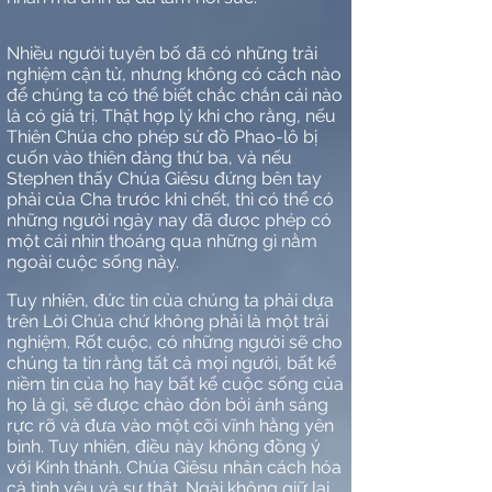
Nhiều người tuyên bố đã có
những
trải
nghiệm cận tử, nhưng không có cách nào
để
chúng ta có thể biết chắc chắn cái nào
là
có giá trị
. Thật hợp lý khi cho rằng, nếu
Thiên Chúa cho phép
sứ đồ Phao-lô
bị
cuốn vào thiên đàng thứ ba, và nếu
Stephen thấy Chúa Giêsu đứng bên tay
phải của Cha trước khi chết, thì có thể có
những người ngày nay đã được phép có
một
cái
nhìn thoáng qua những gì nằm
ngoài cuộc sống này.
Tuy nhiên, đức tin của chúng ta phải dựa
trên Lời Chúa chứ không phải là một trải
nghiệm. Rốt cuộc, có những người sẽ cho
chúng ta tin rằng tất cả mọi người, bất kể
niềm tin của họ hay bất kể cuộc sống của
họ là gì, sẽ được chào đón bởi ánh sáng
rực rỡ và đưa vào một cõi vĩnh hằng yên
bình. Tuy nhiên, điều này không đồng ý
với Kinh thánh. Chúa Giêsu nhân cách hóa
cả tình yêu và sự thật. Ngài không giữ lại