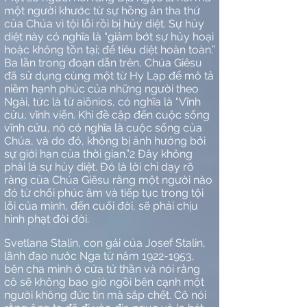
một người khước từ sự
hồng ân
tha thứ
của
Chúa
vì tội lỗi
rồi
bị
hủy
diệt. Sự hủy
diệt này có nghĩa là
“g
iảm bớt sự hủy hoại
hoặc không tồn tại
;
để tiêu diệt hoàn toàn.
”
Ba lần trong đoạn
dẫn
trên, Chúa Giêsu
đã sử dụng cùng một từ Hy Lạp để mô tả
niềm hạnh phúc của những người theo
Ngài, tức là từ aiōnios, có nghĩa là
“
Vĩnh
cửu, vĩnh viễn. Khi đề cập đến cuộc sống
vĩnh cửu, nó có nghĩa là cuộc sống của
Chúa
, và do đó, không bị ảnh hưởng bởi
sự giới hạn của thời gian.
”
2
Đây không
phải là sự hủy diệt. Đó là lời
chỉ
dạy rõ
ràng của Chúa Giêsu rằng một người nào
đó từ chối phúc âm và tiếp tục trong tội
lỗi của mình, đến cuối đời, sẽ phải chịu
hình phạt đời đời.
Svetlana Stalin
, con gái của Josef Stalin,
lãnh đạo nước Nga từ năm
1922-1953
,
bên
cha mình ở cửa tử
thần
và nói rằng
cô sẽ không bao giờ ngồi bên cạnh một
người không
đức
tin mà sắp chết. Cô nói