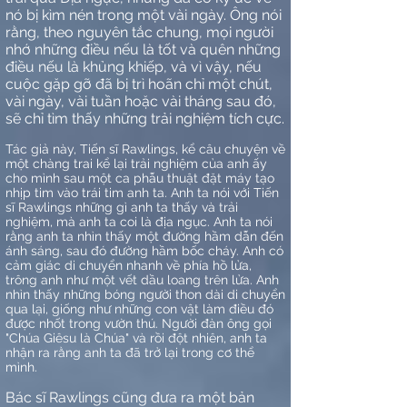
nó bị kìm nén trong một vài ngày. Ông nói
rằng, theo nguyên tắc chung, mọi người
nhớ những điều nếu là tốt và quên những
điều nếu là khủng khiếp, và vì vậy, nếu
cuộc gặp gỡ đã bị trì hoãn chỉ một chút,
vài ngày, vài tuần hoặc vài tháng sau đó,
sẽ chỉ tìm thấy những trải nghiệm tích cực.
Tác giả này, Tiến sĩ Rawlings, kể câu chuyện về
một chàng trai kể lại trải nghiệm của anh ấy
cho mình sau một ca phẫu thuật đặt máy tạo
nhịp tim vào trái tim anh ta. Anh ta nói với Tiến
sĩ Rawlings những gì anh ta thấy và trải
nghiệm, mà anh ta coi là địa ngục. Anh ta nói
rằng anh ta nhìn thấy một đường hầm dẫn đến
ánh sáng, sau đó đường hầm bốc cháy. Anh có
cảm giác di chuyển nhanh về phía hồ lửa,
trông anh như một vết dầu loang trên lửa. Anh
nhìn thấy những bóng người thon dài di chuyển
qua lại, giống như những con vật làm điều đó
được nhốt trong vườn thú. Người đàn ông gọi
"Chúa Giêsu là Chúa" và rồi đột nhiên, anh ta
nhận ra rằng anh ta đã trở lại trong cơ thể
mình.
Bác sĩ Rawlings cũng đưa ra một bản