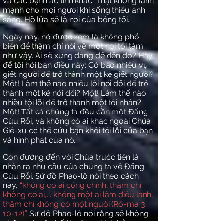
và các bệnh ác tính khác. Thật không lành
mạnh cho mọi người khi sống thiếu ánh
sáng. Hồ lửa sẽ là nơi của bóng tối.
Ngày nay, nó được
xem
là không phổ
biến để thậm chí nói về một nơi tối tăm
như vậy. Ai sẽ xứng đáng để đến đó? Hãy
để tôi hỏi bạn điều này: Có bao nhiêu vụ
giết người để trở thành một kẻ giết người?
Một! Làm thế nào nhiều lời nói dối để trở
thành một kẻ nói dối? Một! Làm thế nào
nhiều tội lỗi để trở thành một tội nhân?
Một! Tất cả chúng ta đều cần một Đấng
Cứu Rỗi, và không có ai khác ngoài Chúa
Giê-xu có thể cứu bạn khỏi tội lỗi của bạn
và hình phạt của nó
.
Con đường đến với Chúa trước tiên là
nhận ra nhu cầu của chúng ta về Đấng
Cứu Rỗi. Sứ đồ Phao-lô nói theo cách
này,
“không có ai công chính, thậm chí
không có ai,... không một ai làm điều lành,
thậm chí không có một người (Rô-ma 3:
10-12).”
Sứ đồ
Phao-lô nói rằng sẽ không