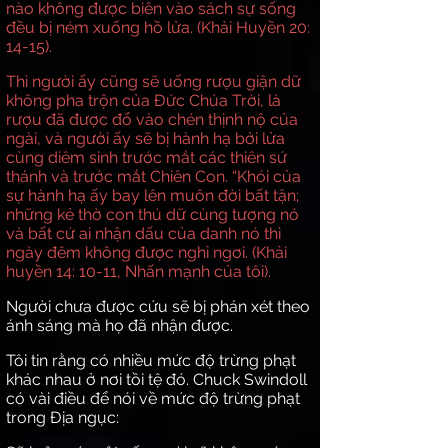
nào không được biên vào sách sự sống
đều bị ném xuống hồ lửa. (Khải Huyền 20:
14-15).
Thì người ấy cũng sẽ uống rượu giận dữ
không pha trộn của Đức Chúa Trời, là
rượu đã được đổ vào chén thịnh nộ của
ngài, và người ấy sẽ bị hành hạ bởi lửa
cùng diêm sinh trước mắt các thiên sứ
thánh và trước mắt Chiên Con. “Khói của
sự hành hạ ấy bay lên muôn đời bất tận;
những kẻ thờ con thú dữ cùng tượng nó
và bất cứ ai nhận dấu của danh nó thì
ngày đêm không được nghỉ ngơi. (Khải
huyền 14: 10-11, Nhấn mạnh của tôi).
Người chưa được cứu sẽ bị phán xét theo
ánh sáng mà họ đã nhận được.
Tôi tin rằng có nhiều mức độ trừng phạt
khác nhau ở nơi tồi tệ đó. Chuck Swindoll
có vài điều để nói về mức độ trừng phạt
trong Địa ngục: