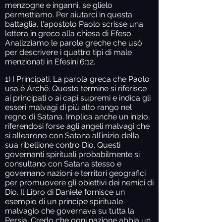
menzogne e inganni, se glielo
permettiamo. Per aiutarci in questa
battaglia, l'apostolo Paolo scrisse una
lettera in greco alla chiesa di Efeso.
Analizziamo le parole greche che usò
per descrivere i quattro tipi di male
menzionati in Efesini 6:12.
1) I Principati.
La parola greca che Paolo
usa è Archē. Questo termine si riferisce
ai principati o ai capi supremi e indica gli
esseri malvagi di più alto rango nel
regno di Satana. Implica anche un inizio,
riferendosi forse agli angeli malvagi che
si allearono con Satana all’inizio della
sua ribellione contro Dio. Questi
governanti spirituali probabilmente si
consultano con Satana stesso e
governano nazioni e territori geografici
per promuovere gli obiettivi dei nemici di
Dio. Il Libro di Daniele fornisce un
esempio di un principe spirituale
malvagio che governava su tutta la
Persia. Credo che ogni nazione abbia un