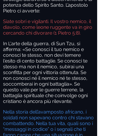
potenza dello Spirito Santo. L’apostolo
Pietro ci avverte:
Siate sobri e vigilanti. Il vostro nemico, il
diavolo, come leone ruggente va in giro
cercando chi divorare (1 Pietro 5:8).
In L'arte della guerra, di Sun Tzu, si
afferma: «Se conosci il tuo nemico e
conosci te stesso, non devi temere
l'esito di cento battaglie. Se conosci te
stesso ma non il nemico, subirai una
sconfitta per ogni vittoria ottenuta. Se
non conosci né il nemico né te stesso,
soccomberai in ogni battaglia». Se
questo vale per le guerre terrene, la
battaglia spirituale che coinvolge ogni
cristiano è ancora più rilevante.
Nella storia dell’avamposto africano, i
soldati non sapevano contro chi stavano
combattendo. Nella tua vita, quali sono i
“messaggi in codice” o i segnali che ti
fanno capire che una situazione è in