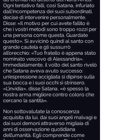
Ogni tentativo fallì, così Satana, infuriato
dall'incompetenza dei suoi subordinati,
decise di intervenire personalmente.
Disse: «Il motivo per cui avete fallito è
che i vostri metodi sono troppo rozzi per
una persona come questa. Guardate
questo». Si avvicinò quindi al santo con
grande cautela e gli sussurrò
all’orecchio: «Tuo fratello è appena stato
nominato vescovo di Alessandria».
Immediatamente, il volto del santo rivelò
che Satana aveva avuto successo:
un’espressione accigliata si dipinse sulla
sua bocca e i suoi occhi si strinsero.
«L’invidia», disse Satana, «è spesso la
nostra arma migliore contro coloro che
cercano la santità».
Non sottovalutate la conoscenza
acquisita da lui, dai suoi angeli malvagi e
dai suoi demoni attraverso migliaia di
anni di osservazione quotidiana
dell’umanità. Egli comprende come