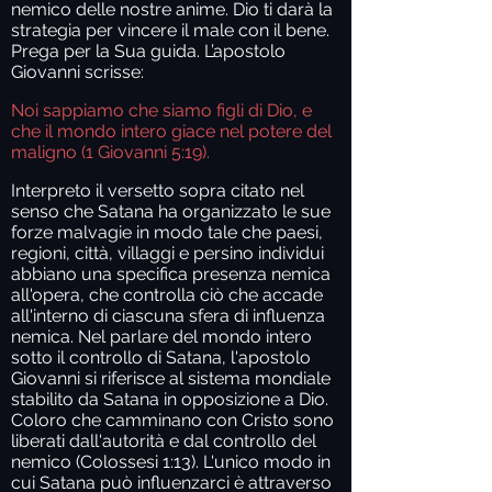
nemico delle nostre anime. Dio ti darà la
strategia per vincere il male con il bene.
Prega per la Sua guida. L’apostolo
Giovanni scrisse:
Noi sappiamo che siamo figli di Dio, e
che il mondo intero giace nel potere del
maligno (1 Giovanni 5:19).
Interpreto il versetto sopra citato nel
senso che Satana ha organizzato le sue
forze malvagie in modo tale che paesi,
regioni, città, villaggi e persino individui
abbiano una specifica presenza nemica
all'opera, che controlla ciò che accade
all'interno di ciascuna sfera di influenza
nemica. Nel parlare del mondo intero
sotto il controllo di Satana, l'apostolo
Giovanni si riferisce al sistema mondiale
stabilito da Satana in opposizione a Dio.
Coloro che camminano con Cristo sono
liberati dall'autorità e dal controllo del
nemico (Colossesi 1:13). L'unico modo in
cui Satana può influenzarci è attraverso