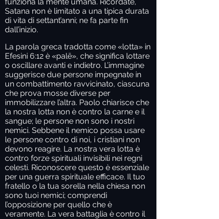
funziona la mente umana. Ricordate,
Satana non è limitato a una tipica durata
di vita di settant’anni; ne fa parte fin
dall’inizio.
La parola greca tradotta come «lotta» in
Efesini 6:12 è «palē», che significa lottare
o oscillare avanti e indietro. L’immagine
suggerisce due persone impegnate in
un combattimento ravvicinato, ciascuna
che prova mosse diverse per
immobilizzare l’altra. Paolo chiarisce che
la nostra lotta non è contro la carne e il
sangue; le persone non sono i nostri
nemici. Sebbene il nemico possa usare
le persone contro di noi, i cristiani non
devono reagire. La nostra vera lotta è
contro forze spirituali invisibili nei regni
celesti. Riconoscere questo è essenziale
per una guerra spirituale efficace. Il tuo
fratello o la tua sorella nella chiesa non
sono tuoi nemici; comprendi
l’opposizione per quello che è
veramente. La vera battaglia è contro il