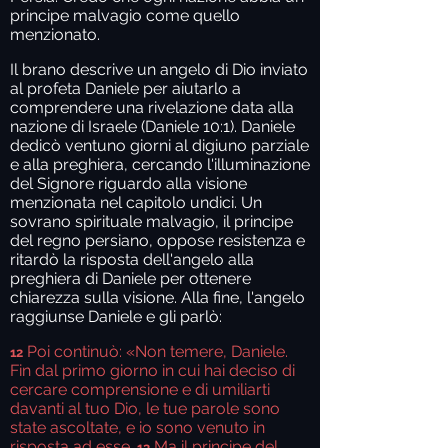
principe malvagio come quello
menzionato.
Il brano descrive un angelo di Dio inviato
al profeta Daniele per aiutarlo a
comprendere una rivelazione data alla
nazione di Israele (Daniele 10:1). Daniele
dedicò ventuno giorni al digiuno parziale
e alla preghiera, cercando l'illuminazione
del Signore riguardo alla visione
menzionata nel capitolo undici. Un
sovrano spirituale malvagio, il principe
del regno persiano, oppose resistenza e
ritardò la risposta dell'angelo alla
preghiera di Daniele per ottenere
chiarezza sulla visione. Alla fine, l'angelo
raggiunse Daniele e gli parlò:
Poi continuò: «Non temere, Daniele.
12
Fin dal primo giorno in cui hai deciso di
cercare comprensione e di umiliarti
davanti al tuo Dio, le tue parole sono
state ascoltate, e io sono venuto in
risposta ad esse.
Ma il principe del
13