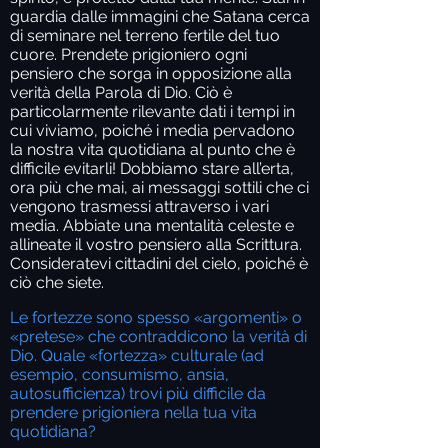
guardia dalle immagini che Satana cerca
di seminare nel terreno fertile del tuo
cuore. Prendete prigioniero ogni
pensiero che sorga in opposizione alla
verità della Parola di Dio. Ciò è
particolarmente rilevante dati i tempi in
cui viviamo, poiché i media pervadono
la nostra vita quotidiana al punto che è
difficile evitarli! Dobbiamo stare all’erta,
ora più che mai, ai messaggi sottili che ci
vengono trasmessi attraverso i vari
media. Abbiate una mentalità celeste e
allineate il vostro pensiero alla Scrittura.
Consideratevi cittadini del cielo, poiché è
ciò che siete.
Le fortezze sono spesso «argomenti» o
«pretese» che contraddicono la verità di
Dio. Quale «fortezza» culturale (ad
esempio, consumismo, ansia,
autosufficienza) trovi più difficile da
prendere prigioniera nella tua vita
quotidiana?