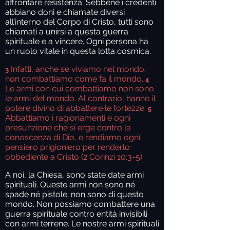
affrontare resistenza. Sebbene i credenti
abbiano doni e chiamate diversi
all’interno del Corpo di Cristo, tutti sono
chiamati a unirsi a questa guerra
spirituale e a vincere. Ogni persona ha
un ruolo vitale in questa lotta cosmica.
Infatti, anche se viviamo nel mondo,
3
non combattiamo come fa il mondo.
4
Le armi con cui combattiamo non sono
le armi del mondo. Al contrario, hanno il
potere divino di abbattere le fortezze.
5
Abbattiamo i ragionamenti e ogni
presunzione che si erge contro la
conoscenza di Dio, e rendiamo ogni
pensiero prigioniero per renderlo
obbediente a Cristo (2 Corinzi 10:3-5).
A noi, la Chiesa, sono state date armi
spirituali. Queste armi non sono né
spade né pistole; non sono di questo
mondo. Non possiamo combattere una
guerra spirituale contro entità invisibili
con armi terrene. Le nostre armi spirituali