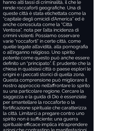
hanno alti tassi di criminalità, il che le
rende roccaforti geografiche. Una di
queste città è stata etichettata come la
“capitale degli omicidi d’America” ed è
anche conosciuta come la “Città
Ventosa”, nota per l’alta incidenza di
crimini violenti. Possiamo osservare
varie “roccaforti” in certe città, come
quelle legate all’avidità, alla pornografia
o all’inganno religioso. Uno spirito
potente come questo può anche essere
definito un “principato”. È prudente che la
chiesa in qualsiasi città o paese esplori le
origini e i peccati storici di quella zona.
Questa comprensione può migliorare il
nostro approccio nell’affrontare lo spirito
su una particolare regione. Cercare la
saggezza e la guida di Dio è essenziale
per smantellare la roccaforte o la
fortificazione spirituale che caratterizza
la città. Limitarci a pregare contro uno
spirito non è sufficiente; una guerra
spirituale efficace implica intraprendere
azioni che contrastino le manifestazioni