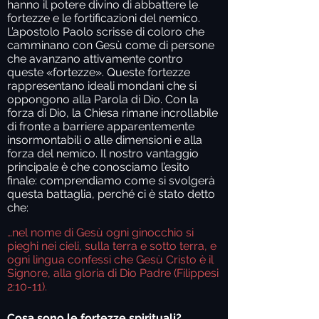
hanno il potere divino di abbattere le
fortezze e le fortificazioni del nemico.
L’apostolo Paolo scrisse di coloro che
camminano con Gesù come di persone
che avanzano attivamente contro
queste «fortezze». Queste fortezze
rappresentano ideali mondani che si
oppongono alla Parola di Dio. Con la
forza di Dio, la Chiesa rimane incrollabile
di fronte a barriere apparentemente
insormontabili o alle dimensioni e alla
forza del nemico. Il nostro vantaggio
principale è che conosciamo l’esito
finale: comprendiamo come si svolgerà
questa battaglia, perché ci è stato detto
che:
…nel nome di Gesù ogni ginocchio si
pieghi nei cieli, sulla terra e sotto terra, e
ogni lingua confessi che Gesù Cristo è il
Signore, alla gloria di Dio Padre (Filippesi
2:10-11).
Cosa sono le fortezze spirituali?