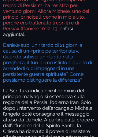
regno di Persia mi ha resistito per
ventuno giorni. Allora Michele, uno dei
principi principali, venne in mio aiuto,
perché ero trattenuto lì con il re di
Persia» (Daniele 10:12-13;
enfasi
aggiunta).
Daniele subì un ritardo di 21 giorni a
causa di un «principe territoriale».
Quando subisci un ritardo nella
preghiera, il tuo primo istinto è quello di
arrenderti o di impegnarti in una
persistente guerra spirituale? Come
possiamo distinguere la differenza?
La Scrittura indica che il dominio del
principe malvagio si estendeva sulla
regione della Persia, l’odierno Iran. Solo
dopo l’intervento dell’arcangelo Michele
l’angelo poté consegnare il messaggio
atteso da Daniele. A partire dalla croce e
dall’effusione dello Spirito Santo, la
Chiesa ha ricevuto il potere di resistere