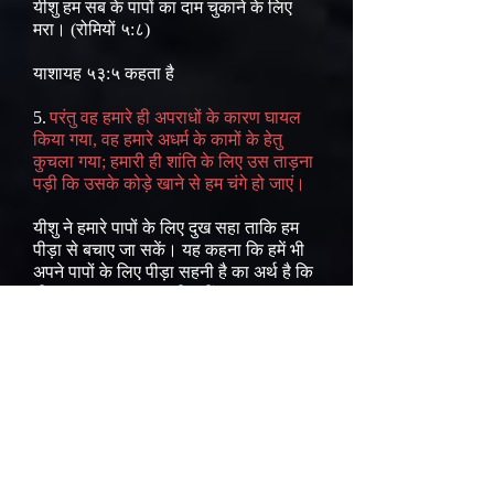
यीशु हम सब के पापों का दाम चुकाने के लिए
मरा। (रोमियों ५:८)
याशायह ५३:५ कहता है
5.
परंतु वह हमारे ही अपराधों के कारण घायल
किया गया, वह हमारे अधर्म के कामों के हेतु
कुचला गया; हमारी ही शांति के लिए उस ताड़ना
पड़ी कि उसके कोड़े खाने से हम चंगे हो जाएं।
यीशु ने हमारे पापों के लिए दुख सहा ताकि हम
पीड़ा से बचाए जा सकें। यह कहना कि हमें भी
अपने पापों के लिए पीड़ा सहनी है का अर्थ है कि
यीशु का दुख सहना काफी नहीं था। यह कहना
कि पर्गेटोरी में शुद्ध होकर हमें अपने पापों का
प्रायश्चित करना यीशु के पाप के लिए
बलिदान
का तिरस्कार करना है। (१यहुन्ना २:२)
यह
विचार कि हमें मृत्यु के बाद अपने पापों के लिए
पीड़ा सहनी है उस हर बात के विरोध में है जो
बाइबल उद्धार के बारे में कहती है।
क्योकिं उसने
एक ही चढ़ावे के द्वारा उन्हें जो पवित्र किए जाते
हैं, सर्वदा के लिए सिद्ध कर दिया है। (इब्रानियों
१०:१४)