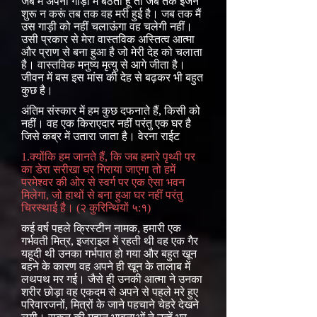
जब मैं अपनी गाड़ी में बैठता हूं तो जब तक इंजन
शुरू न करूं तब तक वह मरी हुई है। जब तक मैं
उस गाड़ी को नहीं चलाऊंगा वह चलेगी नहीं।
उसी प्रकार से मेरा वास्तविक अस्तित्व आत्मा
और प्राण से बना हुआ है जो मेरी देह को चलाता
है। वास्तविक मनुष्य मृत्यु से आगे जीता है।
जीवन में बस इस मांस की देह से बढ़कर भी बहुत
कुछ है।
अंतिम संस्कार में हम कुछ दफनाते हैं, किसी को
नहीं। वह एक किराएदार नहीं परंतु एक घर है
जिसे कब्र में उतारा जाता है। वेरना राईट
1.क्योंकि हम जानते हैं, कि जब हमारे पृथ्वी पर
का डेरा सरीखा घर गिराया जाएगा तो हमें
परमेश्वर की ओर से स्वर्ग पर एक ऐसा भवन
मिलेगा, जो हाथों से बना हुआ घर नहीं परंतु
चिरस्थाई है। (२ कुरिन्थियों ५:१)
कई वर्ष पहले क्रिस्टीन नामक, हमारी एक
गर्भवती मित्र, इजराइल में रहती थी वह एक गैर
यहूदी थी उनका गर्भपात हो गया और बहुत खून
बहने के कारण वह अपने ही खून के तालाब में
लथपथ मर गई। जैसे ही उनकी आत्मा ने उनका
शरीर छोड़ा वह एकदम से अपने से पहले मरे हुए
परिवारजनों, मित्रों के जाने पहचाने चेहरे देखने