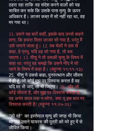
ठहरा रहा ताकि
वह संदेश करने वालों को यह
साबित कर सके कि उसके पास मृत्यु
के ऊपर
अधिकार है। लाजर कब्र में सो नहीं रहा था, वह
मर गया था।
11. उसने यह बातें कहीं, इसके बाद उनसे कहने
लगा, कि हमारा मित्र लाजर सो गया है, परंतु मैं
उसे जगाने जाता हूं। 12. तब चेलों ने उस से
कहा, हे प्रभु, यदि वह सो गया है,
तो बच
जाएगा। 13. यीशु ने तो उसकी मृत्यु के विषय में
कहा था: परंतु वह समझे कि उसने नींद में सो
जाने के विषय में कहा है। (यहुन्ना ११:११-१३)
यीशु ने उससे कहा, पुनरुत्थान और जीवन
25.
में ही हूं, जो कोई मुझ पर विश्वास करता है वह
यदि मर भी जाए, तो भी जिएगा।
26.
और जो
कोई जीवता है, और मुझ पर विश्वास करता है,
वह अनंत काल तक न मरेगा,
क्या तू इस बात पर
विश्वास करती है? (यहुन्ना ११:२५-२६)
सो रहे
का इस्तेमाल मृत्यु की जगह भी किया
"
"
था जब उसने यायरस की पुत्री को मरे हुए में से
जीवित किया।