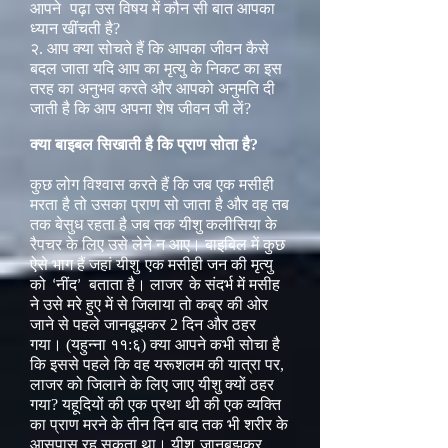
आपने
पढ़ा उस विषय में कौन सी बात आपका
ध्यान खींचती है?
२. आप क्या सोचते हैं कि आपका जीवन कैसे
बदल जाता यदि आप का मृत्यु के निकट का इस
तरह का अनुभव करते और आपको अनुमति दी
जाती है कि आप अपना शेष जीवन जी लें?
क्या बाइबल सिखाती है कि प्राण सोता है?
कुछ लोग विश्वास करते हैं कि जब एक मसीही
मरता है तो उसका प्राण सो जाता है और वह तब
तक बेसुध रहता है जब तक यीशु कलीसिया के
रैपचर के लिए उसे लेने न आए। बाइबिल में कुछ
ऐसे भाग हैं जहां यीशु
एक मसीही जन की मृत्यु
को
नींद
बताता है। लाजर
के संदर्भ में मसीह
‘
’
ने उसे मरे हुए में से जिलाया तो कब्र की ओर
जाने से पहले जानबूझकर 2 दिन और ठहर
गया। (यहुन्ना ११:६) क्या आपने कभी सोचा है
कि इससे पहले कि वह यरूशलम की यात्रा पर,
लाजर को जिलाने के लिए जाए यीशु क्यों ठहर
गया? यहूदियों की एक प्रथा थी की एक व्यक्ति
का प्राण मरने के तीन दिन बाद तक भी शरीर के
आसपास रह सकता था। यीशु
जानबूझकर