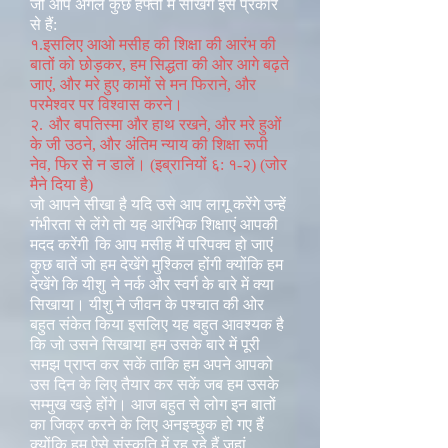
जो आप अगले कुछ हफ्तों में सीखेंगे इस प्रकार
से हैं:
१.इसलिए आओ मसीह की शिक्षा की आरंभ की
बातों को छोड़कर, हम सिद्धता की ओर आगे बढ़ते
जाएं, और मरे हुए कामों से मन फिराने, और
परमेश्वर पर विश्वास करने।
२.
और बपतिस्मा और हाथ रखने, और मरे हुओं
के जी उठने, और अंतिम न्याय की शिक्षा रूपी
नेव, फिर से न डालें। (इब्रानियों ६: १-२) (जोर
मैने दिया है)
जो आपने सीखा है यदि उसे आप लागू करेंगे उन्हें
गंभीरता से लेंगे तो यह आरंभिक शिक्षाएं आपकी
मदद करेंगी
कि आप मसीह में परिपक्व हो जाएं
कुछ बातें जो हम देखेंगे मुश्किल होंगी क्योंकि हम
देखेंगे कि यीशु
ने नर्क और स्वर्ग के बारे में क्या
सिखाया। यीशु ने जीवन के पश्चात की ओर
बहुत संकेत किया इसलिए यह बहुत आवश्यक है
कि जो उसने सिखाया हम उसके बारे में पूरी
समझ प्राप्त कर सकें ताकि हम अपने आपको
उस दिन के लिए तैयार कर सकें जब हम उसके
सम्मुख खड़े होंगे। आज बहुत से लोग इन बातों
का जिक्र करने के लिए अनइच्छुक हो गए हैं
क्योंकि हम ऐसे संस्कृति में रह रहे हैं जहां