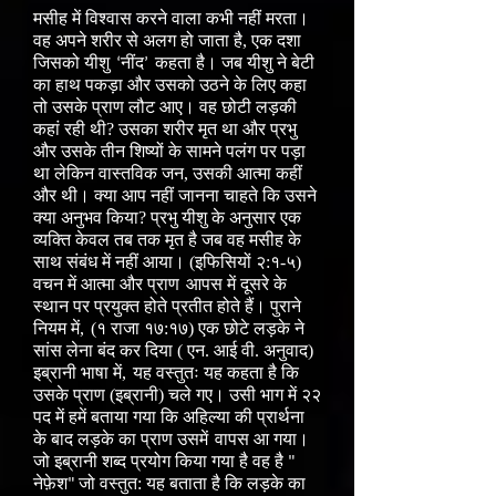
मसीह में विश्वास करने वाला कभी नहीं मरता।
वह अपने शरीर से अलग हो जाता है, एक दशा
जिसको यीशु
नींद
कहता है। जब यीशु ने बेटी
‘
’
का हाथ पकड़ा और उसको उठने के लिए कहा
तो उसके प्राण लौट आए। वह छोटी लड़की
कहां रही थी? उसका शरीर मृत था और प्रभु
और उसके तीन शिष्यों के सामने पलंग पर पड़ा
था लेकिन वास्तविक जन, उसकी आत्मा कहीं
और थी। क्या आप नहीं जानना चाहते कि उसने
क्या अनुभव किया? प्रभु यीशु के अनुसार एक
व्यक्ति केवल तब तक मृत है जब वह मसीह के
साथ संबंध में नहीं आया। (इफिसियों २:१-५)
वचन में आत्मा और प्राण
आपस में दूसरे के
स्थान पर प्रयुक्त होते प्रतीत होते हैं। पुराने
नियम में,
(१ राजा १७:१७) एक छोटे लड़के ने
सांस लेना बंद कर दिया ( एन. आई वी. अनुवाद)
इब्रानी भाषा में,
यह वस्तुतः यह कहता है कि
उसके प्राण (इब्रानी) चले गए। उसी भाग में २२
पद में हमें बताया गया कि अहिल्या की प्रार्थना
के बाद लड़के का प्राण उसमें
वापस आ गया।
जो इब्रानी शब्द प्रयोग किया गया है वह है
"
नेफ़ेश
जो वस्तुत: यह बताता है कि लड़के का
"