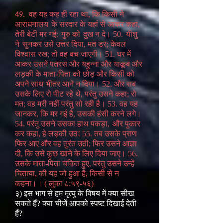
वह यह कह ही रहा था, कि किसी ने
49.
आराधनालय
के सरदार के यहां से आकर कहा,
तेरी बेटी मर गई:
गुरु को
दुख न दे। 50.
यीशु
ने
सुनकर उसे उत्तर दिया, मत डर; केवल
विश्वास रख; तो वह बच जाएगी। 51. घर में
आकर उसने पतरस और यहुन्ना और याकूब और
लड़की के माता-पिता को छोड़ और किसी को
अपने साथ भीतर आने न दिया। 52. और सब
उसके लिए रो पीट रहे थे, परंतु उसने कहा; रो
मत; वह मरी नहीं परंतु सो रही है। 53. वह यह
जानकर, कि मर गई है, उसकी हंसी करने लगे।
54. परंतु उसने उसका हाथ पकड़ा,
और पुकार
कर कहा, हे लड़की उठ! 55. तब उसके प्राण
फिर आए और वह तुरंत उठी; फिर उसने आज्ञा
दी, कि उसे कुछ खाने के लिए दिया जाए। 56.
उसके माता-पिता चकित हुए, परंतु उसने उन्हें
चिताया, की यह जो हुआ है, किसी से न
कहना।। ( लुका ८:५९-५६)
३) इस भाग से हम मृत्यु के विषय में क्या सीख
सकते हैं? क्या चीजें आपको स्पष्ट दिखाई देती
हैं?