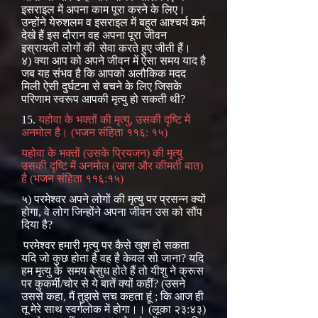
इसराइल में अपना काम पूरा करने के लिए।
उन्होंने येरुशलम व इसराइल में बहुत आश्चर्य कर्म
देखे हैं इस दौरान वह अपना पूरा जीवन
इस्रायली लोगों की
सेवा करते हुए जीती हैं।
४) क्या आप को अपने जीवन में ऐसा समय याद है
जब यह संभव है कि आपको अलौकिक मदद
मिली ऐसी दुर्घटना से बचने के लिए जिसके
परिणाम स्वरूप आपकी मृत्यु हो सकती थी?
15.
यहोवा के भक्तों की मृत्यु, उसकी दृष्टि में
अनमोल है। (भजन संहिता ११६: १५)
यहोवा के भक्तों (उसके प्रियजन) की मृत्यु
उसकी दृष्टि में अनमोल (खास और कीमती बात)
है (भजन संहिता ११६:१५)
५) परमेश्वर अपने लोगों की मृत्यु पर प्रसन्न क्यों
होगा, वे लोग जिन्होंने अपना जीवन उस को सौंप
दिया है?
परमेश्वर हमारी मृत्यु पर कैसे खुश हो सकता
यदि जो कुछ होता है वह है केवल सो जाना? यदि
हम मृत्यु के
समय बेसुध होते हैं तो यीशु ने क्रूस
पर कुकर्मी/चोर से ये बातें क्यों कहीं? (उसने
उससे कहा, मैं तुझसे सच कहता हूं ; कि आज ही
तू मेरे साथ स्वर्गलोक में होगा।। (लूका २३:४३)