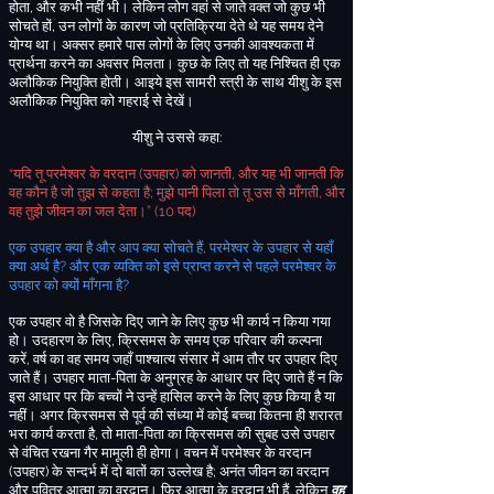
होता
,
और कभी नहीं भी
। लेकिन लोग वहां से जाते वक्त जो कुछ भी
सोचते हों
,
उन लोगों के कारण जो प्रतिक्रिया देते थे यह समय देने
योग्य था। अक्सर हमारे पास लोगों के लिए उनकी आवश्यकता में
प्रार्थना करने का अवसर मिलता। कुछ के लिए तो यह निश्चित ही एक
अलौकिक
नियुक्ति
होती
। आइये इस सामरी स्त्री के साथ यीशु के इस
अलौकिक
नियुक्ति
को गहराई से देखें
।
यीशु ने उससे कहा
:
यदि तू परमेश्वर के वरदान
(
उपहार
)
को जानती
,
और यह भी जानती कि
“
वह कौन है जो तुझ से कहता है
;
मुझे पानी पिला तो तू उस से माँगती
,
और
वह तुझे जीवन का जल देता।
”
(10
पद
)
एक उपहार क्या है और आप क्या सोचते हैं
,
परमेश्वर के उपहार से यहाँ
क्या अर्थ है
?
और एक व्यक्ति को इसे प्राप्त करने से पहले परमेश्वर के
उपहार को क्यों माँगना है
?
एक उपहार वो है जिसके दिए जाने के लिए कुछ भी कार्य न किया गया
हो
। उदहारण के लिए
,
क्रिसमस के समय एक परिवार की कल्पना
करें
,
वर्ष का वह समय जहाँ पाश्चात्य संसार में आम तौर पर उपहार दिए
जाते हैं। उपहार माता
-
पिता के अनुग्रह के आधार पर दिए जाते हैं न कि
इस आधार पर कि बच्चों ने उन्हें हासिल करने के लिए कुछ किया है या
नहीं। अगर क्रिसमस से पूर्व की संध्या में कोई बच्चा कितना ही
शरारत
भरा
कार्य करता है
,
तो माता
-
पिता का क्रिसमस की सुबह उसे उपहार
से वंचित रखना गैर मामूली
ही होगा
। वचन में परमेश्वर के वरदान
(
उपहार
)
के सन्दर्भ में दो बातों का उल्लेख है
;
अनंत जीवन का वरदान
और पवित्र आत्मा का वरदान। फिर आत्मा के वरदान भी हैं
,
लेकिन
वह