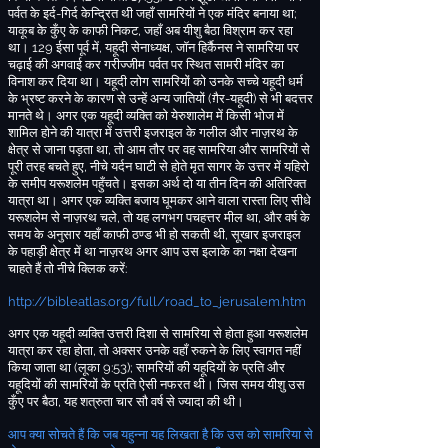
पर्वत
के इर्द
-
गिर्द केन्द्रित थी जहाँ सामरियों ने एक मंदिर बनाया था
;
याकूब के कुँए के काफी निकट
,
जहाँ अब यीशु बैठा विश्राम कर रहा
था।
129
ईसा पूर्व में
,
यहूदी
सेनाध्यक्ष
,
जॉन हिर्कैनस
ने सामरिया पर
चढ़ाई की अगवाई कर
गरीज्जीम
पर्वत
पर स्थित सामरी मंदिर का
विनाश कर दिया था
। यहूदी लोग सामरियों को उनके सच्चे यहूदी धर्म
के भ्रष्ट करने के कारण से उन्हें अन्य जातियों
(
ग़ैर
-
यहूदी
)
से भी बदत्तर
मानते थे। अगर एक यहूदी व्यक्ति को
येरुशालेम में किसी भोज में
शामिल होने
की यात्रा में उत्तरी इजराइल के गलील और नाज़रथ
के
क्षेत्र से जाना
पड़ता था
,
तो आम तौर पर वह सामरिया और सामरियों से
पूरी तरह बचते हुए
,
नीचे यर्दन घाटी से होते
मृत सागर के उत्तर में
यहिरो
के समीप यरूशलेम पहुँचते
। इसका अर्थ दो या तीन दिन की अतिरिक्त
यात्रा था। अगर एक व्यक्ति बजाय घूमकर आने वाला रास्ता लिए सीधे
यरूशलेम से नाज़रथ चले
,
तो यह लगभग पचहत्तर मील था
,
और वर्ष के
समय के अनुसार यहाँ काफी ठण्ड भी हो सकती थी
,
सूखार
इजराइल
के पहाड़ी क्षेत्र में था
नाज़रथ
अगर आप उस इलाके का नक्षा देखना
चाहते हैं तो नीचे क्लिक करें
:
http://bibleatlas.org/full/road_to_jerusalem.htm
अगर एक यहूदी व्यक्ति उत्तरी दिशा से सामरिया से होता हुआ यरूशलेम
यात्रा कर रहा होता
,
तो अक्सर उनके वहाँ रुकने के लिए स्वागत नहीं
किया जाता था
(
लूका
9:53);
सामरियों की यहूदियों के प्रति और
यहूदियों की सामरियों के प्रति ऐसी नफरत थी
।
जिस समय यीशु उस
कुँए पर बैठा
,
यह शत्रुता चार सौ वर्ष से ज्यादा की थी
।
आप क्या सोचते हैं कि जब यहुन्ना यह लिखता है कि
उस को सामरिया से