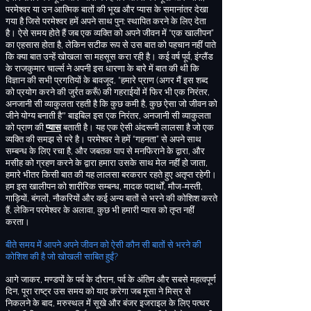
परमेश्वर या उन आत्मिक बातों की भूख और प्यास के समानांतर
देखा
गया है जिसे परमेश्वर हमें अपने साथ पुन
:
स्थापित करने के लिए देता
है
। ऐसे समय होते हैं जब एक व्यक्ति को अपने जीवन में “एक खालीपन”
का एहसास होता है
,
लेकिन सटीक रूप से उस बात को पहचान नहीं पाते
कि क्या बात उन्हें खोखला सा महसूस करा रही है। कई वर्ष पूर्व
,
इंग्लैंड
के राजकुमार चार्ल्स ने अपनी इस धारणा के बारे में बात की थी कि
विज्ञान की सभी प्रगतियों के बावजूद
, “
हमारे प्राण
(
अगर मैं इस शब्द
को प्रयोग करने की जुर्रत करूँ
)
की गहराईयों में फिर भी एक निरंतर
,
अनजानी सी
व्याकुलता
रहती है कि कुछ कमी है
,
कुछ ऐसा जो जीवन को
जीने योग्य बनाती है” बाइबिल इस
एक निरंतर
,
अनजानी सी व्याकुलता
को
प्राण की
प्यास
बताती है
।
यह एक ऐसी अंदरूनी लालसा है जो एक
व्यक्ति की समझ से परे है
। परमेश्वर ने हमें “गहनता” से अपने साथ
सम्बन्ध के लिए रचा है
,
और जबतक पाप से मनफिराने के द्वारा
,
और
मसीह को ग्रहण करने के द्वारा हमारा उसके साथ मेल नहीं हो जाता
,
हमारे भीतर किसी बात की यह लालसा बरकरार रहते हुए अतृप्त रहेगी।
हम इस खालीपन को शारीरिक सम्बन्ध
,
मादक पदार्थों
,
मौज
-
मस्ती
,
गाड़ियों
,
बंगलों
,
नौकरियों और कई अन्य बातों से भरने की कोशिश करते
हैं
,
लेकिन परमेश्वर के अलावा
,
कुछ भी हमारी प्यास को तृप्त नहीं
करता।
बीते समय में आपने अपने जीवन को ऐसी कौन सी बातों से भरने की
कोशिश की है जो खोखली साबित हुईं
?
आगे जाकर
,
मण्डपों के पर्व के दौरान
,
पर्व के अंतिम और सबसे महत्वपूर्ण
दिन
,
पूरा राष्ट्र उस समय को याद करेगा जब मूसा ने मिस्र से
निकलने के बाद
,
मरुस्थल में सूखे और बंजर इजराइल के लिए पत्थर