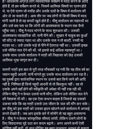
हैं
?
अधिकांश अंग्रेज़ लोग व्यावसायिक सर्वेक्षण में मदद करने के आदि
होते हैं
,
तो हम सर्वेक्षण करते थे
,
जिसमें आत्मिक विषयों पर प्रश्न होते
थे
,
या ऐसे प्रश्न जो मसीह और उसके दावों के विषय में वार्तालाप की
ओर ले जा सकते हों।
आम तौर पर जब लोगों से किसी विषय में मदद
मांगी जाती है तो वह काफी खुले होते हैं
। यीशु वार्तालाप का महारथी था
और उसे बस पता था कि लोगों की आवश्यकता के स्थान तक कैसे
पहुँचा जाए। यीशु ने मदद मांगने के साथ शुरुआत की। उसकी
आवश्यकता व्यावहारिक थी
;
पानी पीने की। सूखार में याकूब का कुआँ
सौ फीट से ज्यादा गहरा था और उसके पास न तो बाल्टी
,
रस्सी या
मटका था। उसे उसके घड़े से पीने में ऐतराज़ नहीं था। उसकी इच्छा
उसे जीवित जल देने की थी
,
जो इससे कई अधिक महत्वपूर्ण था।
उसके साथ उसके वार्तालाप ने स्त्री की जिज्ञासा को छेड़ उसकी
आत्मिक भूख जागृत कर दी।
सामरी स्त्री इस बात से पूरी तरह भौंचक्की रह गयी कि यह तीस वर्ष का
जवान यहूदी आदमी
,
पानी मांगते हुए उसके साथ वार्तालाप कर रहा है
।
वह पुरूषों द्वारा सार्वजानिक स्थान पर उससे बात किये जाने की आदि
नहीं है
,
निश्चित ही किसे यहूदी आदमी से तो बिलकुल नहीं
। वह तो
उसके अपने वहाँ होने की
स्वीकृति की अपेक्षा भी नहीं रख रही थी
,
लेकिन यीशु ने न केवल उससे पानी माँगा
,
लेकिन उसे जीवित जल देने
की पेशकश भी की
। वह एक ऐसा कथन कहता है जिससे वह उसको
उकसा सके कि वह स्त्री उससे उस जीवन के जल की माँग कर सके।
हम यीशु को इस स्त्री को उसका हृदय खोलने वाले वार्तालाप में अगवाई
करते देखते हैं। जब आप इसके बारे में सोचेंगे तो यह बहुत असामान्य
है। यीशु ने न केवल सांस्कृतिक सीमाएं लांघी
,
लेकिन उसने लोगों के
लिए विवादास्पद मुद्दे उठा कर कदम बढ़ाये। अगर आपने कभी ऐसी
कोशिश नहीं करी
,
तो जान लीजिए यह बहुत
लाभप्रद
अनुभव हो सकता