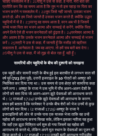
चाहिए यरूशलेम में है।
21
यीशु ने उस से कहा
,
हे नारी
,
मेरी बात की
प्रतीति कर कि वह समय आता है कि तुम न तो इस पहाड़ पर पिता का
भजन करोगे न यरूशलेम में।
22
तुम जिसे नहीं जानते
,
उसका भजन
करते हो
;
और हम जिसे जानते हैं उसका भजन करते हैं
;
क्योंकि उद्धार
यहूदियों में से है।
23
परन्तु वह समय आता है
,
वरन अब भी है जिसमें
सच्चे भक्त पिता का भजन आत्मा और सच्चाई से करेंगे
,
क्योंकि पिता
अपने लिये ऐसे ही भजन करनेवालों को ढूंढ़ता है।
24
परमेश्वर आत्मा है
,
और अवश्य है कि उसके भजन करनेवाले आत्मा और सच्चाई से भजन
करें।
25
स्त्री ने उस से कहा
,
मैं जानती हूँ कि मसीह जो ख्रीस्त
कहलाता है
,
आनेवाला है
;
जब वह आएगा
,
तो हमें सब बातें बता देगा।
26
यीशु ने उस से कहा
,
मैं जो तुझ से बोल रहा हूँ
,
वही हूँ।
सामरियों और यहूदियों के बीच की दुश्मनी को समझना
एक यहूदी और सामरी स्त्री के बीच हुई इस बातचीत से लगभग सात सौ
वर्ष पूर्व
(723
ईसा पूर्व
),
उत्तरी इजराइल के
10
गोत्रों को अश्शूर को
निर्वासित कर दिया गया था
। उस समय से उस क्षेत्र को सामरिया कहा
जाने लगा।
अश्शूर के राजा ने उस भूमि में पाँच अलग
-
अलग देशों के
लोगों को बसा दिया जो अलग
-
अलग झूठे देवताओं की आराधना करते
थे
।
(2
राजाओं
17:24)
उनके झूठे देवताओं की आराधना के कारण
,
वचन हमें बताता है कि परमेश्वर ने उनके बीच शेरों को भेज उनमें से कुछ
लोगों को मार दिया।
(2
राजाओं
17:25)
अश्शूर के राजा ने
इजराइलियों की ओर से उनके पास एक याजक भेजा ताकि वह उन्हें
यहोवा की आराधना करना सिखा सके
,
लेकिन इसका नतीजा यह हुआ
कि वहाँ एक झूठा मिश्रित धर्म शुरू हो गया जिसमें वह यहोवा की
आराधना तो करते थे
,
लेकिन अपने मूल स्थान के देवताओं का पूजन भी
किया करते थे
।
(2
राजाओं
17:33)
उनकी झूठी आराधना
गरीज्जीम