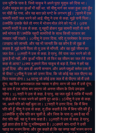
उस भूमि के पास है
,
जिसे याकूब ने अपने पुत्र यूसुफ को दिया था।
6
और याकूब का कुआँ भी वहीं था
;
सो यीशु मार्ग का थका हुआ उस कुँए
पर योंही बैठ गया
,
और यह बात छठे घण्टे के लगभग हुई।
7
इतने में एक
सामरी स्त्री जल भरने को आई
:
यीशु ने उस से कहा
,
मुझे पानी पिला।
8
क्योंकि उसके चेले तो नगर में भोजन मोल लेने को गए थे।
9
उस
सामरी स्त्री ने उस से कहा
,
तू यहूदी होकर मुझ सामरी स्त्री से पानी
क्यों मांगता है
? (
क्योंकि यहूदी सामरियों के साथ किसी प्रकार का
व्यवहार नहीं रखते
)
।
10
यीशु ने उत्तर दिया
,
यदि तू परमेश्वर के वरदान
(
उपहार
)
को जानती
,
और यह भी जानती कि वह कौन है जो तुझ से
कहता है
;
मुझे पानी पिला तो तू उस से माँगती
,
और वह तुझे जीवन का
जल देता।
11
स्त्री ने उस से कहा
,
हे प्रभु
,
तेरे पास जल भरने को तो
कुछ है भी नहीं
,
और कुआँ गहिरा है
:
तो फिर वह जीवन का जल तेरे पास
कहा से आया
?
12
क्या तू हमारे पिता याकूब से बड़ा है
,
जिस ने हमें यह
कुआँ दिया
;
और आप ही अपनी सन्तान
,
और अपने पशुओं समेत उस में
से पीया
?
13
यीशु ने उस को उत्तर दिया
,
कि जो कोई यह जल पीएगा वह
फिर प्यासा होगा।
14
परन्तु जो कोई उस जल में से पीएगा जो मैं उसे
दूंगा
,
वह फिर अनन्तकाल तक प्यासा न होगा
:
वरन जो जल मैं उसे दूंगा
,
वह उस में एक सोता बन जाएगा जो अनन्त जीवन के लिये उमड़ता
रहेगा।
15
स्त्री ने उस से कहा
,
हे प्रभु
,
वह जल मुझे दे ताकि मैं प्यासी
न होऊं और न जल भरने को इतनी दूर आऊं।
16
यीशु ने उस से कहा
,
जा
,
अपने पति को यहाँ बुला ला।
17
स्त्री ने उत्तर दिया
,
कि मैं बिना
पति की हूँ
:
यीशु ने उस से कहा
,
तू ठीक कहती है कि मैं बिना पति की हूँ।
18
क्योंकि तू पाँच पति कर चुकी है
,
और जिस के पास तू अब है वह भी
तेरा पति नहीं
;
यह तू ने सच कहा है।
19
स्त्री ने उस से कहा
,
हे प्रभु
,
मुझे ज्ञात होता है कि तू भविष्यद्वक्ता है।
20
हमारे बाप
-
दादों ने उसी
पहाड़ पर भजन किया
:
और तुम कहते हो कि वह जगह जहाँ भजन करना