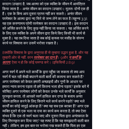
वरदान
(
उपहार
)
है
,
जब आत्मा को एक व्यक्ति के जीवन में आमंत्रित
किया जाता है – अनंत जीवन का वरदान
(
उपहार
)
। मूलतः दोनों एक ही
हैं। एक के बिना आप दूसरा प्राप्त नहीं कर सकते। अनंत जीवन
परमेश्वर के आत्मा द्वारा नए सिरे से जन्म लेने का
फल
है
(
यहुन्ना
3:3);
यह एक करुणामय प्रेमी परमेश्वर का वरदान
(
उपहार
)
है
। इस वरदान
को अर्जित करने के लिए कुछ नहीं किया जा सकता। यह अर्जित करने
के लिए एक व्यक्ति के अपने जीवन द्वारा किये किए किसी भी कार्य से
मुक्त है। यह तब दिया जाता है जब कोई क्रूस पर मसीह के संपन्न
कार्य पर विश्वास कर उसमें भरोसा रखता है।
8
क्योंकि विश्वास के द्वारा अनुग्रह ही से तुम्हारा उद्धार हुआ है
,
और यह
तुम्हारी ओर से नहीं
,
वरन
परमेश्वर का दान है
।
9
और
न कर्मों के
कारण
,
ऐसा न हो कि कोई घमण्ड करे।
(
इफिसियों
2:8:9)
अगर स्वर्ग में अपने भले कार्यों के द्वारा पहुँचा जा सकता तो क्या आप
स्वर्ग में चल रही शेखी बघारने वाली बातों की कल्पना कर सकते हैं
?
अगर परमेश्वर को केवल हमारी अच्छाइयों और गुणों के आधार पर
हमारा न्याय करना पड़ता तो हमें कितना भला होना पड़ता
?
इसके बारे में
सोचिए
!
अगर परमेश्वर लोगों को केवल उनके भले कार्यों के अनुसार
पुरस्कृत करता
,
तो आपको स्वर्ग हासिल कर दण्ड के बजाय अनंत
जीवन हासिल करने के लिए कितने भले कार्य करने पड़ते
?
क्या भले
कार्यों का कोई जादुई आंकड़ा है
?
क्या यह सब एक बराबर हैं
?
अगर एक
व्यक्ति दूसरे से एक भला या दया का कार्य
कम करता है
,
तो क्या ऐसा
संभव है कि एक तो स्वर्ग चला जाए और दूसरा पिता द्वारा अनंतकाल के
लिए तिरस्कृत कर दिया जाए
?
यह स्पष्ट है कि यह समझदारी वाली बात
नहीं
।
लेकिन
,
हम इस बात पर भरोसा रख सकते हैं कि पिता हर एक