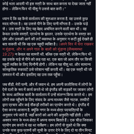
कोई भला आदमी भी इस स्त्री के साथ बात करता या देखा जाता नहीं
होगा – लेकिन फिर भी यीशु ने उससे बात करी।”
ध्यान दें कि वह कैसे वार्तालाप की शुरुआत करता है
,
वह उससे कुछ
मदद माँगता है
। वह उससे पीने के लिए पानी माँगता है – उसके घड़े
से। उस स्त्री के लिए यह बेहद अचंभित करने वाली बात थी। वह
केवल उसके वस्त्रों
,
प्रार्थना के झालर
,
उसके प्रार्थना के वस्त्र का
छोर और उसकी आगे की लटें व्यवस्था के अनुसार न कटी हुई देखते ही
बता सकती थी कि वह एक यहूदी व्यक्ति है।
(
अपने
सिर
में
घेरा
रखकर
न
मुंड़ाना
,
और
न
अपने
गाल
के
बालों
को
मुंड़ाना
(
लैव्यव्यस्था
19:27)
)
न केवल वह सामरी थी
,
बल्कि एक स्त्री भी
,
लेकिन फिर भी
वह उसके घड़े से पीने को कह रहा था
,
एक बात जो आम तौर पर किसी
यहूदी व्यक्ति के लिए घिनौनी
होगी
। लेकिन यह यीशु था
,
और सामान्य
सांस्कृतिक रुकावटें उसे परेशान नहीं करती थीं। वह एक स्त्री थी जो
ज़रूरत में थी और इसलिए वह उस तक पहुँचा।
जब सैंडी
,
मेरी पत्नी
,
और मैं जवान थे
,
हम अपनी कलीसिया में लोगों के
ऐसे दलों के रूप में कार्य करते थे जो इंग्लैंड की सड़कों पर जाकर लोगों
के साथ आत्मिक बातों के वार्तालाप में उन्हें संलग्न किया करते थे
।
हम
लोगों तक पहुँचने के लिए संवाद के अन्य माध्यम जैसे नाटक
,
तस्वीरों
द्वारा प्रचार और कई सैंकड़ों तरीकों का प्रयोग करते थे
। इंग्लैंड में
ऐसा करना आसान है
,
क्यूंकि नगर के मध्य क्षेत्र पदयात्रियों के
अनुसार रचे जाते हैं
,
जहाँ कारों को आने की अनुमति नहीं होती। लोग
अक्सर नगर के मध्य क्षेत्र में अपना समय बिताते हैं। एक चीज़ जिसका
प्रयोग हम करते थे वह था सर्वेक्षण। हम लोगों से पूछते थे कि क्या
उनके पास कुछ प्रश्नों की सूची के उत्तर देने के लिए दो या तीन मिनट