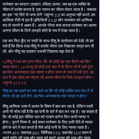
परमेश्वर का वरदान
(
उपहार
),
पवित्र आत्मा
,
जब वह एक व्यक्ति के
जीवन में प्रवेश करता है
,
एक नएपन का जीवन लेकर आता है
।
जबतक
हम इस “नए सिरे से जन्म लेने”
(
यहुन्ना
3:3)
का अनुभव नहीं करते
,
हम
आत्मिक रीती से मृत हैं
(
इफिसियों
2:1,5)
और परमश्वर को आत्मिक
रूप से जानने में अक्षम हैं
। आपके भीतर वास करता परमेश्वर का आत्मा
अनन्त जीवन के लिये उमड़ते सोते के रूप में देखा जाता है
।
एक बार फिर कुँए पर स्त्री के साथ यीशु के वार्तालाप को देखें
,
तो हम
पाते हैं कि किस तरह यीशु ने उसके भीतर एक जिज्ञासा जागृत कर दी
थी
,
और यीशु यह कहकर उसकी जिज्ञासा बढ़ा देता है
:
13
यीशु ने उस को उत्तर दिया
,
कि जो कोई यह जल पीएगा वह फिर
प्यासा होगा।
14
परन्तु जो कोई उस जल में से पीएगा जो मैं उसे दूंगा
,
वह फिर अनन्तकाल तक प्यासा न होगा
:
वरन जो जल मैं उसे दूंगा
,
वह
उस में एक सोता बन जाएगा जो अनन्त जीवन के लिये उमड़ता रहेगा।
(
यहुन्ना
4:13-14)
यीशु का यह कहने का क्या अर्थ था कि जो कोई व्यक्ति उस जल में से
पीएगा जो वह उसे देगा
,
वह फिर अनन्तकाल तक प्यासा न होगा
?
यीशु आत्मिक भाषा में आत्मा के विषय में बात कर रहा है
,
लेकिन स्त्री
अभी भी सोच रही है कि वह पानी के बारे में बात कर रहा है
। वह कहता है
कि जो कोई इस जीवित जल को ग्रहण करेगा फिर कभी प्यासा न
होगा। पुराने नियम में
,
कई वचन परमेश्वर के लिए उसी रीते से प्यासा
होने के बारे में बात करते हैं जैसे कोई पानी के लिए प्यासा रहता है।
(
भजन
42:1;
यशायाह
55:1;
यिर्मियाह
2:13;
ज़कर्याह
13:1)
वचन में
,
हमारे शरीर की भूख और प्यास को हमारे आत्मा की भूख और प्यास
,