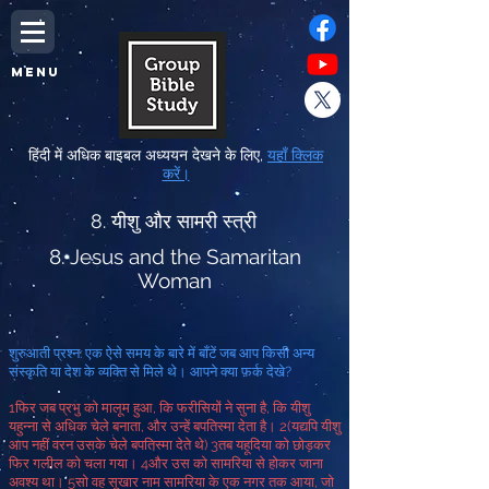
MENU
हिंदी में अधिक बाइबल अध्ययन देखने के लिए,
यहाँ क्लिक
करें।
8. यीशु और सामरी स्त्री
8. Jesus and the Samaritan
Woman
शुरुआती प्रश्न
:
एक ऐसे समय के बारे में बाँटें जब आप किसी अन्य
संस्कृति या देश के व्यक्ति से मिले थे
।
आपने क्या फ़र्क देखे
?
1
फिर जब प्रभु को मालूम हुआ
,
कि फरीसियों ने सुना है
,
कि यीशु
यहुन्ना से अधिक चेले बनाता
,
और उन्हें बपतिस्मा देता है।
2
(
यद्यपि यीशु
आप नहीं वरन उसके चेले बपतिस्मा देते थे
)
3
तब यहूदिया को छोड़कर
फिर गलील को चला गया।
4
और उस को सामरिया से होकर जाना
अवश्य था।
5
सो वह सूखार नाम सामरिया के एक नगर तक आया
,
जो