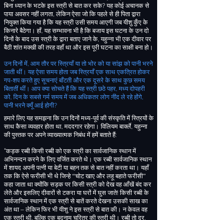
बिना
ध्यान के भटके इस स्त्री से बात कर सके
?
यह कोई अचानक से
पाया अवसर नहीं लगता
,
लेकिन ऐसा जो कि पहले से ही पिता द्वारा
नियुक्त किया गया है कि यह स्त्री उसी समय आएगी जब यीशु कुँए के
किनारे बैठेगा
। हाँ
,
यह सम्भावना भी है कि बजाय इस घटना के उन दो
दिनों के बाद उस स्त्री के द्वारा बताए जाने के
,
यहुन्ना भी एक दीवार पर
बैठी शांत मक्खी की तरह वहाँ था और इस पूरी घटना का साक्षी बना हो।
उन दिनों में
,
आम तौर पर स्त्रियाँ या तो भोर को या सांझ को पानी भरने
जाती थीं
। यह ऐसा समय होता जब स्त्रियाँ एक साथ एकत्रित होकर
गप
-
शप करते हुए सूचनाएं बाँटती और एक दूसरे के साथ कुछ समय
बितातीं थीं। आप क्या सोचते हैं कि यह स्त्री छठे पहर
,
मध्य दोपहरी
को
,
दिन के सबसे गर्म समय में जब अधिकतर लोग नींद ले रहे होंगे
,
पानी भरने क्यूँ आई होगी
?
हमारे लिए यह समझना कि उन दिनों मध्य
-
पूर्व की संस्कृति में स्त्रियों के
साथ कैसा व्यवहार होता था
,
मददगार रहेगा
। विलियम बार्क्ले
,
यहुन्ना
की पुस्तक पर अपने व्याख्यात्मक निबंध
में हमें बताते हैं
:
“
कड़क रब्बी किसी रब्बी को एक स्त्री का सार्वजानिक स्थान में
अभिनन्दन करने के लिए वर्जित करते थे
। एक रब्बी सार्वजानिक स्थान
में शायद अपनी पत्नी या बेटी या बहन तक से बात नहीं करता था। यहाँ
तक कि ऐसे फरीसी भी थे जिन्हे “चोट खाए और लहू बहाते फरीसी”
कहा जाता था क्योंकि सड़क पर किसी स्त्री को देख वह आँखें बंद कर
लेते और इसलिए दीवारों से टकरा या घरों में घुस जाते
!
किसी रब्बी के
सार्वजानिक स्थान में एक स्त्री से बातें करते देखना उसकी साख का
अंत था – लेकिन फिर भी यीशु ने इस स्त्री से बात की। न केवल वह
एक स्त्री थी
,
बल्कि एक बदनाम चरित्र की स्त्री थी। रब्बी तो दूर
,