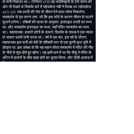
से पानी निकाला था
।
(
निर्गमन
17:6)
वह भाविश्य्द्वानी के ऐसे समय की
ओर भी देखते थे जिसके बारे में
यहेजकेल नबी ने लिखा था
(
यहेजकेल
47:1-12),
जब धरती की गोद से जीवन देने वाला सोता निकलेगा
,
यरूशलेम से मृत सागर तक
,
जो कि इस सोते के कारण जीवन से फलने
फूलने लगेगा
।
रब्बियों की प्रथा के अनुसार
,
इजराइल धरती का मध्य
था
,
और यरूशलेम इजराइल का मध्य
,
जहाँ मंदिर यरुशलेम का मध्य
था
। महायाजक
,
हजारों लोगों के सामने
,
सिलोम के तालब पे एक प्याला
ले जाकर उसमें पानी भरता था। वर्ष में एक बार
,
इस पर्व के दौरान
,
महायाजक इस पानी को वेदी के पश्चिमी भाग से एक कुप्पी द्वारा भूमि में
छोड़ता था
,
इस अपेक्षा से कि यह महान सोता यरूशलेम में मंदिर की नीव
के नीचे से शुरू होते हुए बहेगा। यह इसी क्षण में था कि यीशु ने मंदिर के
आँगन में हजारों के बीच खड़ा होने का चुनाव किया
,
और ऊँची आवाज़ में
चिल्ला कर कहा
:
“
37
......
यदि कोई प्यासा हो तो मेरे पास आकर पीए।
38
जो मुझ पर
विश्वास करेगा
,
जैसा पवित्र शास्त्र में आया है
उसके हृदय में से जीवन
के जल की नदियाँ बह निकलेगी।
39
उस ने यह वचन उस आत्मा के
विषय में कहा
,
जिसे उस पर विश्वास करनेवाले पाने पर थे
;
क्योंकि आत्मा
अब तक न उतरा था।
(
यहुन्ना
7:37-39)
यीशु कह रहा था कि वो यहेजकेल के खंड की भाविश्य्द्वानी की पूर्ति है
।
कि जब लोग उसके पास आ परमेश्वर के आत्मा दिए जाने वाले जीवन के
जल से पियेंगे
,
वह अपने हृदय की गहराईयों से अंदरूनी जीवन को
प्रवाहित होते अनुभव करेंगे
,
उनके मंदिर रुपी शरीर के मध्य से।
(1
कुरिन्थियों
6:19)
एकमात्र चीज़ जिसकी माँग परमेश्वर हमसे करता है
वह यह है कि हम उसके लिए प्यासे हों और पीने के लिए उसके पास
आएं
।