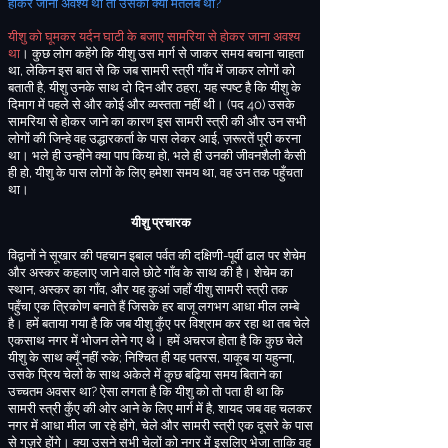
होकर जाना अवश्य था तो उसका क्या मतलब था
?
यीशु को घूमकर यर्दन घाटी के बजाए सामरिया से होकर जाना अवश्य
था
। कुछ लोग कहेंगे कि यीशु उस मार्ग से जाकर समय बचाना चाहता
था
,
लेकिन इस बात से कि जब सामरी स्त्री गाँव में जाकर लोगों को
बताती है
,
यीशु उनके साथ दो दिन और ठहरा
,
यह स्पष्ट है कि यीशु के
दिमाग में पहले से और कोई और
व्यस्तता नहीं थी
।
(
पद
40)
उसके
सामरिया से होकर जाने का कारण इस सामरी स्त्री की और उन सभी
लोगों की जिन्हे वह उद्धारकर्ता के पास लेकर आई
,
ज़रूरतें पूरी करना
था। भले ही उन्होंने क्या पाप किया हो
,
भले ही उनकी जीवनशैली कैसी
ही हो
,
यीशु के पास लोगों के लिए हमेशा समय था
,
वह उन तक पहुँचता
था।
यीशु प्रचारक
विद्वानों
ने सूखार की पहचान इबाल पर्वत की दक्षिणी
-
पूर्वी ढाल पर शेचेम
और अस्कर कहलाए जाने वाले छोटे गाँव के साथ की है
। शेचेम
का
स्थान
,
अस्कर का गाँव
,
और यह कुआं जहाँ यीशु सामरी स्त्री तक
पहुँचा एक त्रिकोण बनाते हैं जिसके हर बाजू लगभग आधा मील लम्बे
है
। हमें बताया गया है कि जब यीशु कुँए पर विश्राम कर रहा था तब चेले
एकसाथ नगर में भोजन लेने गए थे। हमें अचरज होता है कि कुछ चेले
यीशु के साथ क्यूँ नहीं रुके
;
निश्चित ही यह पतरस
,
याकूब या यहुन्ना
,
उसके प्रिय चेलों के साथ अकेले में कुछ बढ़िया समय बिताने का
उच्चतम अवसर था
?
ऐसा लगता है कि यीशु को तो पता ही था कि
सामरी स्त्री कुँए की ओर आने के लिए मार्ग में है
,
शायद जब वह चलकर
नगर में आधा मील जा रहे होंगे
,
चेले और सामरी स्त्री एक दूसरे के पास
से गुज़रे होंगे। क्या उसने सभी चेलों को नगर में इसलिए भेजा ताकि वह