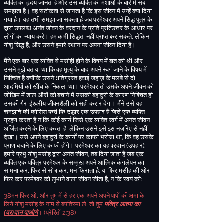
व्यक्ति का हृदय जानता है और उस व्यक्ति की मंशाओं के बारे में सब
समझता है
। वह सटीकता से जानता है कि इस जीवन में उन्हें क्या दिया
गया है। यह तभी
समझा जा सकता है जब परमेश्वर अपने सिद्ध पुत्र के
द्वारा उपलब्ध अनंत जीवन के वरदान के प्रति प्रतिउत्तर के आधार पर
लोगों का न्याय करे
। हम कभी सिद्धता नहीं प्राप्त कर सकते
,
लेकिन
यीशु सिद्ध है
,
और उसने हमारे स्थान पर अपना जीवन दिया है।
मैंने एक बार एक व्यक्ति से मसीही होने के विषय में बात की थी और
उसने मुझे बताया था कि वह मृत्यु के बाद अपने स्वर्ग जाने के विषय में
निश्चिंत है क्योंकि उसने क्षतिग्रस्त हवाई जहाज़ के मलबे से दो
आदमियों को खींच के निकला था
। परमेश्वर तो उसके अपने जीवन को
जोखिम में डाल औरों को बचाने में उसकी बहादुरी के कारण निश्चित ही
उसकी गैर
-
ईश्वरीय
जीवनशैली को सही करार देगा
। मैंने उसे यह
समझाने की कोशिश करी कि उद्धार एक उपहार है जिसे एक व्यक्ति
ग्रहण करता है न कि कोई कार्य जिसे एक व्यक्ति स्वर्ग में अनंत जीवन
अर्जित करने के लिए करता है
,
लेकिन उसने इसे इस नज़रिए से नहीं
देखा। उसे अपने बहादुरी के कार्यों पर काफी भरोसा था
,
कि वह उसके
प्राण बचाने के लिए काफी होंगे। परमेश्वर का यह वरदान
(
उपहार
);
हमारे प्रभु यीशु मसीह द्वारा अनंत जीवन
,
तब दिया जाता है जब एक
व्यक्ति एक पवित्र परमेश्वर के सम्मुख अपने आत्मिक कंगलेपन का
सामना कर
,
फिर से सोच कर
,
मन फिराता है
,
या फिर मसीह की ओर
फिर कर परमेश्वर को लुभाने वाला जीवन जीता है
,
न कि स्वयं को
:
38
मन फिराओ
,
और तुम में से हर एक अपने अपने पापों की क्षमा के
लिये यीशु मसीह के नाम से बपतिस्मा ले
;
तो तुम
पवित्र आत्मा का
(
वर
)
दान पाओगे
।
(
प्रेरितों
2:38)