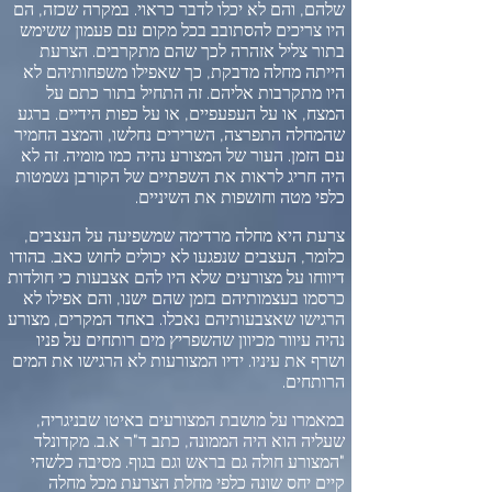
שלהם
,
והם לא יכלו לדבר כראוי
.
במקרה שכזה
,
הם
היו צריכים להסתובב בכל מקום עם פעמון ששימש
בתור צליל אזהרה לכך שהם מתקרבים
.
הצרעת
הייתה מחלה מדבקת
,
כך שאפילו משפחותיהם לא
היו מתקרבות אליהם
.
זה התחיל בתור כתם על
המצח
,
או על העפעפיים
,
או על כפות הידיים
.
ברגע
שהמחלה התפרצה
,
השרירים נחלשו
,
והמצב החמיר
עם הזמן
.
העור של המצורע נהיה כמו מומיה
.
זה לא
היה חריג לראות את השפתיים של הקורבן נשמטות
כלפי מטה וחושפות את השיניים
.
צרעת היא מחלה מרדימה שמשפיעה על העצבים
,
כלומר
,
העצבים שנפגעו לא יכולים לחוש כאב
.
בהודו
דיווחו על מצורעים שלא היו להם אצבעות כי חולדות
כרסמו בעצמותיהם בזמן שהם ישנו
,
והם אפילו לא
הרגישו שאצבעותיהם נאכלו
.
באחד המקרים
,
מצורע
נהיה עיוור מכיוון שהשפריץ מים רותחים על פניו
ושרף את עיניו
.
ידיו המצורעות לא הרגישו את המים
הרותחים
.
במאמרו על מושבת המצורעים באיטו שבניגריה
,
שעליה הוא היה הממונה
,
כתב ד
"
ר א
.
ב
.
מקדונלד
"
המצורע חולה גם בראש וגם בגוף
.
מסיבה כלשהי
קיים יחס שונה כלפי מחלת הצרעת מכל מחלה