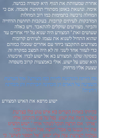
אחרת שמעוותת את הגוף
.
היא קשורה בבושה
,
אימה
,
ונושאת באופן מסתורי תחושת אשמה
,
אם כי
המחלה נרכשה בתמימות כמו רוב המחלות
המדבקות
.
לעיתים קרובות
,
בעקבות תחושת הדחייה
והביזוי
,
מצורעים שוקלים להתאבד
,
ויש כאלה
שעושים זאת
."
המצורע היה שנוא על ידי אחרים עד
שהוא התחיל לשנוא את עצמו
.
לעיתים קרובות
מצורעים התקבצו ביחד עם אחרים שסבלו כמוהם
כדי לעזור אחד לשני
.
זה לא היה המצב במקרה זה
.
בפסקה שלנו
,
המצורע בא אל ישוע לבדו
.
איכשהו
,
הוא שמע על ישוע
,
אולי באמצעות קרוב משפחה
שצעק אליו מרחוק
.
מה הייתה ההרגשה לחיות כמו מצורע
?
איך הצרעת
השפיעה על האדם הן מבחינה חברתית והן מבחינה
רוחנית
?
ישוע מרפא את האיש המצורע
בִּהְיוֹתוֹ בְּאַחַת הֶעָרִים בָּא אִישׁ נָגוּעַ כֻּלּוֹ בְּצָרַעַת
.
כַּאֲשֶׁר רָאָה אֶת יֵשׁוּעַ
,
נָפַל עַל פָּנָיו וְהִתְחַנֵּן אֵלָיו
:
"
אֲדוֹנִי
,
אִם תִּרְצֶה תּוּכַל לְטַהֵר אוֹתִי
."
יֵשׁוּעַ הוֹשִׁיט
אֶת יָדוֹ וּבְנָגְעוֹ בּוֹ אָמַר
: "
רוֹצֶה אֲנִי
!
הִטָּהֵר
!"
וּמִיָּד
נֶעֶלְמָה הַצָּרַעַת
.
צִוָּה עָלָיו יֵשׁוּעַ
: "
אַל תְּסַפֵּר לְאִישׁ
",
כִּי