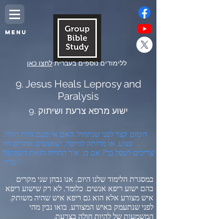
MENU
ללימודים נוספים בעברית
לחצו כאן
9. Jesus Heals Leprosy and
Paralysis
9. ישוע מרפא צרעת ושיתוק
חימום קצר לפני שנתחיל
:
האם אי פעם היית חולה
,
פצוע
,
או מרותק למיטה
,
ושאנשים אחרים היו
צריכים לטפל בך
?
אם כן
,
איך החוויה הזאת השפיעה
?
עליך
במסגרת הלימוד שלנו היום
,
אנו נבחן שני מקרים
בהם ישוע ריפא אנשים
.
כלומר
,
לא רק שישוע ריפא
איש מצורע אלא הוא גם ריפא איש שהיה משותק
.
לפני שנתעמק באיש המצורע
,
בואו נבין מהי
המשמעות של להיות חולה בצרעת
.