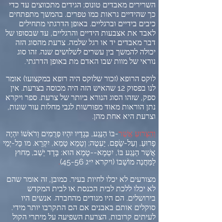
השרירים מאבדים טונוס
;
הגידים מתכווצים עד כדי
כך שהידיים נראות כמו טפרים
.
בהמשך מתפתחים
כיבים בידיים וברגליים
.
באופן הדרגתי מתחילים
לאבד את אצבעות הידיים והרגליים
,
עד שבסופו של
דבר מאבדים יד או רגל שלמה
.
צרעת מהסוג הזה
יכולה להמשך בין עשרים לשלושים שנה
.
זהו סוג
נוראי של מוות שבו האדם מת באופן הדרגתי
.
לוקס הרופא
(
זכור שלוקס היה רופא במקצועו
)
אומר
לנו בפסוק
12
שהאיש הזה היה מכוסה בצרעת
.
אין
ספק
,
שזהו הסוג הנורא ביותר של צרעת
.
ספר ויקרא
נתן הוראות מאוד מפורשות לגבי מחלות עור שונות
,
וצרעת היא אחת מהן
.
וְהַצָּרוּעַ אֲשֶׁר
-
בּוֹ הַנֶּגַע
,
בְּגָדָיו יִהְיוּ פְרֻמִים וְרֹאשׁוֹ יִהְיֶה
פָרוּעַ
,
וְעַל
-
שָׂפָם
,
יַעְטֶה
;
וְטָמֵא טָמֵא
,
יִקְרָא
.
מו כָּל
-
יְמֵי
אֲשֶׁר הַנֶּגַע בּוֹ
,
יִטְמָא
--
טָמֵא הוּא
:
בָּדָד יֵשֵׁב
,
מִחוּץ
לַמַּחֲנֶה מוֹשָׁבוֹ
(
ויקרא י״ג
45-56)
.
מצורעים לא יכלו לחיות בעיר
.
כמובן
,
זה אומר שהם
לא יכלו ללכת לבית הכנסת או לבית המקדש
בירושלים
.
הם היו מנודים מהחברה
.
אנשים היו
סוקלים אותם באבנים אם הם התקרבו יותר מידי
.
לעיתים קרובות
,
הצרעת השפיעה על מיתרי הקול