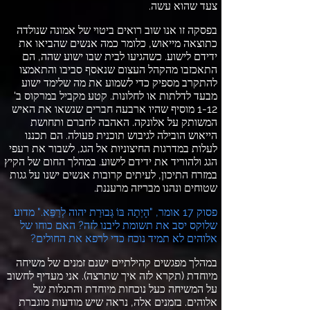
צעד שהוא עשה
.
בפסקה זו אנו שוב רואים ביטוי של אמונה שנולדה
כתוצאה מייאוש
,
כלומר כמה אנשים שהביאו את
ידידם לישוע
.
כשהגיעו לבית שבו ישוע שהה
,
הם
התאכזבו מהקהל העצום שנאסף סביבו והתאמצו
להתקרב מספיק כדי לשמוע את מה שלימד ישוע
מבעד לדלתות או לחלונות
.
קטע מקביל במרקוס ב
'
1-12
מוסיף שהיו ארבעה חברים שנשאו את האיש
המשותק על אלונקה
.
האהבה לחברם ותחושת
הייאוש הובילה לגיבוש תוכנית פעולה
.
הם תכננו
לעלות במדרגות החיצוניות אל הגג
,
לשבור את רעפי
הגג ולהוריד את ידידם לישוע
.
במהלך החום של הקיץ
במזרח התיכון
,
לעיתים קרובות אנשים ישנו על גגות
שטוחים ונהנו מבריזה מרעננת
.
פסוק
17
אומר
, "
הָיְתָה בּוֹ גְּבוּרַת יהוה לְרַפֵּא
."
מדוע
שלוקס יסב את תשומת ליבנו לזה
?
האם כוחו של
אלוהים לא תמיד נוכח כדי לרפא את החולים
?
במהלך מפגשים קהילתיים ישנם זמנים של משיחה
מיוחדת
(
תקרא לזה איך שתרצה
).
אני מעדיף לחשוב
על המשיחה כעל נוכחות מיוחדת והתגלות של
אלוהים
.
בזמנים אלה
,
נראה שיש מודעות מוגברת