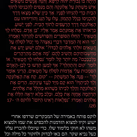
הָיְתָה בּוֹ גְּבוּרַת יהוה לְרַפֵּא
.
וְהִנֵּה אֲנָשִׁים נוֹשְׂאִים
אִישׁ מְשֻׁתָּק עַל אֲלוּנְקָה וְהֵם מְנַסִּים לְהַכְנִיסוֹ לְתוֹךְ
הַבַּיִת כְּדֵי לְהַנִּיחוֹ לְפָנָיו
.
אַךְ כֵּיוָן שֶׁלֹּא מָצְאוּ דֶּרֶךְ
לְהַכְנִיסוֹ בִּגְלַל הֶהָמוֹן
,
עָלוּ עַל הַגַּג וְהוֹרִידוּהוּ עִם
הָאֲלוּנְקָה דֶּרֶךְ הָרְעָפִים לְתוֹךְ הַבַּיִת
,
לִפְנֵי יֵשׁוּעַ
.
כִּרְאוֹתוֹ אֶת אֱמוּנָתָם אָמַר אֵלָיו
: "
בֶּן אָדָם
,
נִסְלְחוּ לְךָ
חֲטָאֶיךָ
."
הֵחֵלּוּ הַסּוֹפְרִים וְהַפְּרוּשִׁים לְהַרְהֵר וְאָמְרוּ
:
"
מִי הוּא זֶה הַמְדַבֵּר דִּבְרֵי נְאָצָה
?
מִי יָכוֹל לִסְלֹחַ עַל
חֲטָאִים זוּלָתִי אֱלֹהִים לְבַדּוֹ
?"
אוּלָם יֵשׁוּעַ יָדַע אֶת
מַחְשְׁבוֹתֵיהֶם וְהֵשִׁיב לָהֶם
: "
מָה אַתֶּם מְהַרְהֲרִים
בִּלְבַבְכֶם
?
מַה יּוֹתֵר קַל
:
לוֹמַר
'
נִסְלְחוּ לְךָ חֲטָאֶיךָ
',
אוֹ
לוֹמַר
'
קוּם וְהִתְהַלֵּךְ
'?
אַךְ לְמַעַן תֵּדְעוּ כִּי לְבֶן
-
הָאָדָם
הַסַּמְכוּת עֲלֵי אֲדָמוֹת לִסְלֹחַ עַל חֲטָאִים
,
הֲרֵינִי אוֹמֵר
לְךָ
" --
פָּנָה אֶל הַמְשֻׁתָּק
-- "
קוּם
,
קַח אֶת הָאֲלוּנְקָה
וְלֵךְ לְבֵיתְךָ
!"
הוּא קָם מִיָּד לְנֶגֶד עֵינֵיהֶם
,
הֵרִים אֶת
הָאֲלוּנְקָה וְהָלַךְ לְבֵיתוֹ כְּשֶׁהוּא מְהַלֵּל אֶת אֱלֹהִים
.
תַּדְהֵמָה אָחֲזָה אֶת כֻּלָּם
,
וּבְלֵב מָלֵא יִרְאָה הִלְּלוּ אֶת
אֱלֹהִים וְאָמְרוּ
: "
נִפְלָאוֹת רָאִינוּ הַיּוֹם
!" (
לוקס ה׳
17-
26).
לוקס פותח באמירה של המבקרים שרדפו אחרי
ישוע וקיוו למצוא הזדמנות להכפיש את שמו ולמצוא
משהו לא חוקי בלימוד שלו
,
כדי שיוכלו להכריז עליו
כעל נביא שקר
.
הם באו לבדוק ולחקור כל מילה וכל