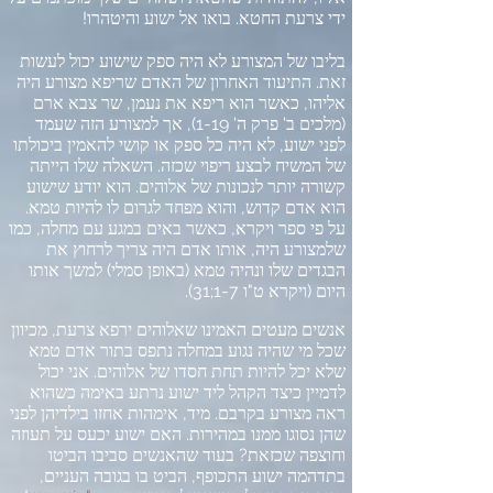
ידי צרעת החטא
.
בואו אל ישוע והיטהרו
!
בליבו של המצורע לא היה ספק שישוע יכול לעשות
זאת
.
התיעוד האחרון של האדם שריפא מצורע היה
אליהו
,
כאשר הוא ריפא את נעמן
,
שר צבא ארם
(
מלכים ב
'
פרק ה
' 1-19),
אך למצורע הזה שעמד
לפני ישוע
,
לא היה כל ספק או קושי להאמין ביכולתו
של המשיח לבצע ריפוי שכזה
.
השאלה שלו הייתה
קשורה יותר לנכונות של אלוהים
.
הוא יודע שישוע
הוא אדם קדוש
,
והוא מפחד לגרום לו להיות טמא
.
על פי ספר ויקרא
,
כאשר באים במגע עם מחלה
,
כמו
שלמצורע היה
,
אותו אדם היה צריך לרחוץ את
הבגדים שלו ונהיה טמא
(
באופן סמלי
)
למשך אותו
היום
(
ויקרא ט
"
ו
1-7;31).
אנשים מעטים האמינו שאלוהים ירפא צרעת
,
מכיוון
שכל מי שהיה נגוע במחלה נתפס בתור אדם טמא
שלא יכל להיות תחת חסדו של אלוהים
.
אני יכול
לדמיין כיצד הקהל ליד ישוע נרתע באימה כשהוא
ראה מצורע בקרבם
.
מיד
,
אימהות אחזו בילדיהן לפני
שהן נסוגו ממנו במהירות
.
האם ישוע יכעס על תעוזה
וחוצפה שכזאת
?
בעוד שהאנשים סביבו הביטו
בתדהמה ישוע התכופף
,
הביט בו בגובה העניים
,