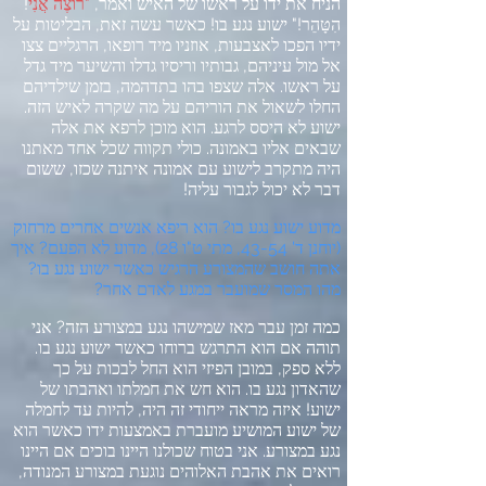
הניח את ידו על ראשו של האיש ואמר
,
"
רוֹצֶה אֲנִי
!
הִטָּהֵר
!"
ישוע נגע בו
!
כאשר עשה זאת
,
הבליטות על
ידיו הפכו לאצבעות
,
אוזניו מיד רופאו
,
הרגליים צצו
אל מול עיניהם
,
גבותיו וריסיו גדלו והשיער מיד גדל
על ראשו
.
אלה שצפו בהו בתדהמה
,
בזמן שילדיהם
החלו לשאול את הוריהם על מה שקרה לאיש הזה
.
ישוע לא היסס לרגע
.
הוא מוכן לרפא את אלה
שבאים אליו באמונה
.
כולי תקווה שכל אחד מאתנו
היה מתקרב לישוע עם אמונה איתנה שכזו
,
ששום
דבר לא יכול לגבור עליה
!
מדוע ישוע נגע בו
?
הוא ריפא אנשים אחרים מרחוק
(
יוחנן ד
' 43-54,
מתי ט
"
ו
28),
מדוע לא הפעם
?
איך
אתה חושב שהמצורע הרגיש כאשר ישוע נגע בו
?
מהו המסר שמועבר במגע לאדם אחר
?
כמה זמן עבר מאז שמישהו נגע במצורע הזה
?
אני
תוהה אם הוא התרגש ברוחו כאשר ישוע נגע בו
.
ללא ספק
,
במובן הפיזי הוא החל לבכות על כך
שהאדון נגע בו
.
הוא חש את חמלתו ואהבתו של
ישוע
!
איזה מראה ייחודי זה היה
,
להיות עד לחמלה
של ישוע המושיע מועברת באמצעות ידו כאשר הוא
נגע במצורע
.
אני בטוח שכולנו היינו בוכים אם היינו
רואים את אהבת האלוהים נוגעת במצורע המנודה
,