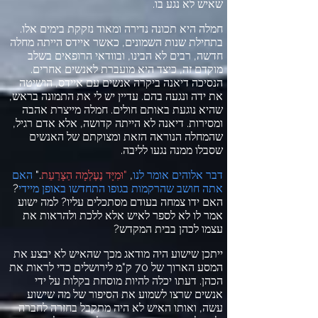
שאיש לא נגע בו
.
חמלה היא תכונה נדירה ומאוד נזקקת בימים אלו
.
בתחילת שנות השמונים
,
כאשר איידס הייתה מחלה
חדשה
,
רבים לא הבינו
,
ובוודאי הרופאים בשלב
מוקדם זה
,
כיצד היא מועברת לאנשים אחרים
.
הנסיכה דיאנה ביקרה אנשים עם איידס
,
הושיטה
את ידה ונגעה בהם
.
עדיין יש לי את התמונה בראש
,
שהיא נוגעת באותם חולים
.
חמלה מייצרת אהבה
ומסירות
.
דיאנה לא הייתה קדושה
,
אלא אדם רגיל
,
שהמחלה הנוראה הזאת ומצוקתם של האנשים
שסבלו ממנה נגעו לליבה
.
דבר אלוהים אומר לנו
,
"
וּמִיָּד נֶעֶלְמָה הַצָּרַעַת
."
האם
אתה חושב שהרקמות בגופו התחדשו באופן מיידי
?
האם ידו צמחה בעודם מסתכלים עליו
?
למה ישוע
אמר לו לא לספר לאיש אלא ללכת ולהראות את
עצמו לכהן בבית המקדש
?
ייתכן שישוע היה מודאג מכך שהאיש לא יבצע את
המסע הארוך של
70
ק
"
מ לירושלים כדי לראות את
הכהן
.
דעתו יכלה להיות מוסחת בקלות על ידי
אנשים שרצו לשמוע את הסיפור של מה שישוע
עשה
,
ואותו האיש לא היה מתקבל בחזרה לחברה