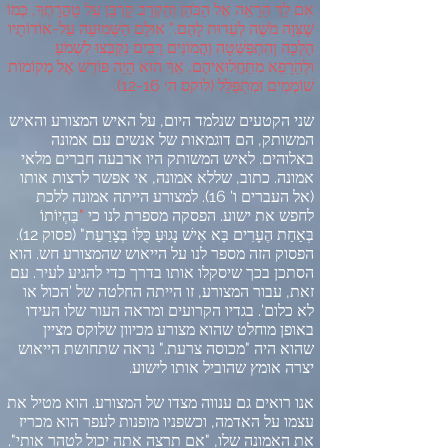
אִם לֵךְ הֵרָאֵה אֶל הַכֹּהֵן וְהַקְרֵב קָרְבָּן עַל טָהֳרָתְךָ
,
כְּמוֹ
שֶׁצִּוָּה מֹשֶׁה לְעֵדוּת לָהֶם
."
אוּלָם הַשְּׁמוּעָה עַל
-
אוֹדוֹתָיו
הָלְכָה וְהִתְפַּשְּׁטָה וַהֲמוֹנִים רַבִּים נִקְבְּצוּ לִשְׁמֹעַ
וּלְהֵרָפֵא מִתַּחֲלוּאֵיהֶם
,
אַךְ הוּא הָיָה פּוֹרֵשׁ אֶל מְקוֹמוֹת
שׁוֹמְמִים וּמִתְפַּלֵּל
(
לוקס ה׳
12-16).
שני הקטעים שנלמד היום
,
על האיש המצורע והאיש
המשותק
,
הם דוגמאות של אנשים עם אמונה
באלוהים
.
לאיש המשותק היו ארבעה חברים מלאי
אמונה
.
כתוב
,
שללא אמונה
,
אי אפשר לרצות אותו
(
אל העברים ו
' 16).
למצורע הייתה אמונה ללכת
לחפש את ישוע
.
הפסקה מספרת לנו כי
"
בִּהְיוֹתוֹ
בְּאַחַת הֶעָרִים בָּא אִישׁ נָגוּעַ כֻּלּוֹ בְּצָרַעַת
" (
פסוק
12).
הפסוק הזה מספר לנו על הייאוש שהמצורע חש
.
הוא
הסתכן בכך שיסקלו אותו בדרך כדי להגיע לעיר
.
עם
זאת
,
עבור המצורע
,
זו הייתה החלטה של
'
הכול או
לא כלום
'.
בגדיו הקרועים ומראה העור שלו העידו
באופן מוחלט שהוא מצורע מכיוון שלוקס מציין
שהוא היה
"
מכוסה צרעת
."
נראה שתחושת הייאוש
יצרה אומץ שהוביל אותו לישוע
.
אנו רואים גם ענווה מצדו של המצורע
.
הוא מטיל את
עצמו על האדמה
,
וכשפניו מופנות לעפר הוא מכריז
את האמונה שלו
, "
אם תרצה אתה יכול לטהר אותי
".