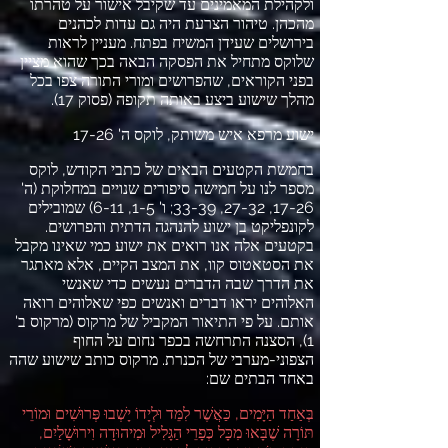
ולקהילת המאמינים עד שקיבל אישור על טהרתו
מהכהן
.
טיהור הצרעת היה גם עדות לכהנים
בירושלים שעידן המשיח בפתח
.
מעניין לראות
שלוקס מתחיל את הפסקה הבאה בכך שהוא מציין
בפני הקוראים
,
שהפרושים ומורי התורה צפו בכל
מהלך שישוע ביצע באותה תקופה
(
פסוק
17).
ישוע מרפא איש משותק
,
לוקס ה
' 17-26
בחמשת הקטעים הבאים של כתבי הקודש
,
לוקס
מספר לנו על חמישה סיפורים שנויים במחלוקת
(
ה
'
17-26, 27-32, 33-39;
ו
' 1-5, 6-11)
שמובילים
לקונפליקט בן ישוע להנהגה הדתית והפרושים
.
בקטעים אלה אנו רואים את ישוע כמי שאינו מקבל
את הסטאטוס קוו
,
את המצב הקיים
,
אלא מאתגר
את הדרך שבה הדברים נעשים כדי שאנשי
האלוהים יראו דברים ואנשים כפי שאלוהים רואה
אותם
.
על פי התיאור המקביל של מרקוס
(
מרקוס ב
'
1),
הסצנה התרחשה בכפר נחום על החוף
הצפוני
-
מערבי של הכנרת
.
מרקוס כותב שישוע שהה
באחד הבתים שם
:
בְּאַחַד הַיָּמִים
,
כַּאֲשֶׁר לִמֵּד וּלְיָדוֹ יָשְׁבוּ פְּרוּשִׁים וּמוֹרֵי
תּוֹרָה שֶׁבָּאוּ מִכָּל כְּפָרֵי הַגָּלִיל וּמִיהוּדָה וִירוּשָׁלַיִם
,