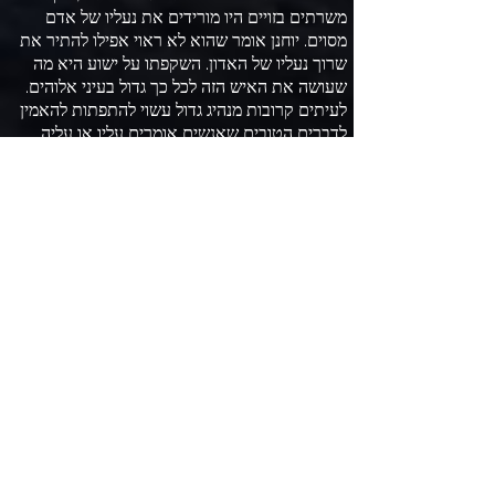
משרתים בזויים היו מורידים את נעליו של אדם
מסוים
.
יוחנן אומר שהוא לא ראוי אפילו להתיר את
שרוך נעליו של האדון
.
השקפתו על ישוע היא מה
שעושה את האיש הזה לכל כך גדול בעיני אלוהים
.
לעיתים קרובות מנהיג גדול עשוי להתפתות להאמין
לדברים הטובים שאנשים אומרים עליו או עליה
.
דברים כאלה משמשים את האויב כדי לנפח את
גאוות המנהיג אם יאמין להם
.
עם זאת
,
יוחנן היה קטן מספיק כדי שאלוהים יוכל
להשתמש בו
.
הוא היה נביא ויותר מנביא
.
הוא לא
הלך ל
"
מכללת נביאי התנ
"
ך
",
לא
,
אלוהים הוביל אותו
למדבר השקט שם דיבר איתו ואימן אותו
.
הייתה לו
תשוקה שהייתה ניכרת על ידי אומץ ליבו
.
הוא עמד
מול הורדוס ואמר לו שהוא מבצע ניאוף על ידי
נישואים לאשתו של אחיו
,
הורודיה
,
ועל כך הוא
נאסר בכלא
.
כמה אנחנו זקוקים לגברים ונשים כאלה
בימים החשוכים הללו
,
המוצפים בשחיתות בקרב
המנהיגות
.
המסר שלו היה חזק ונועז
,
שנועד לטלטל
אנשים מתרדמה רוחנית כדי שיוכלו לראות שהם
עבדים לחטא וצריכים לחזור בתשובה ולשנות את