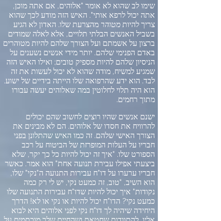
שימו לב שהוא לא אומר
"
אלוהים
,
אם אתה מוכן
,
אתה יכול לרפא אותי
".
האיש הזה מודע לכך שהוא
צריך להיות
מטוהר
מהצרעת שלו
.
האדון לא הגיע
בשביל האנשים הבלתי תלויים
,
אלא לאלה שמודים
ברצון על אשמתם ועל הצורך שלהם להיות מטוהרים
באדם הפנימי שלהם
.
יותר מידי אנשים נשענים על
הניסיון שלהם להיות מספיק טובים
;
ואילו האיש הזה
שמגיע למשיח
,
מודה שהוא לא יכול לעשות את זה
לבד
.
הוא ידע שהרפואה שלו הייתה בידיים של ישוע
.
הוא היה תלוי לחלוטין במה שאלוהים יעשה עבורו
מתוך רחמים
.
ישנם אנשים שהיו רוצים לחשוב שהם יכולים
להרוויח את חסדו של אלוהים
.
הם לא מבינים את
הצורך האישי שלהם
.
זה כמו האיש שהתלונן בפני
חבריו על העלות המופרזת של הביטוח על רכב
הספורט שלו
. "
איך זה יכול להיות כל כך יקר
,
שלא
ביצעתי אפילו עבירת תנועה אחת
"
הוא אמר
.
כאשר
חבריו ערערו על דו
"
ח עבירות התנועה ה
"
נקי
"
שלו
,
הוא השיב
, "
טוב
,
זה כמעט נקי
,
יש לי רק כמה
נקודות
"
איך יכול להיות שדו
"
ח עבירות התנועה שלו
כמעט נקי
?
הדו
"
ח יכול להיות או נקי או לא
!
הדרך
היחידה שיהיה לך דו
"
ח נקי לפני אלוהים היא לבוא
אליו
,
להתוודות שחטאת ושהחיים שלך מוכתמים על