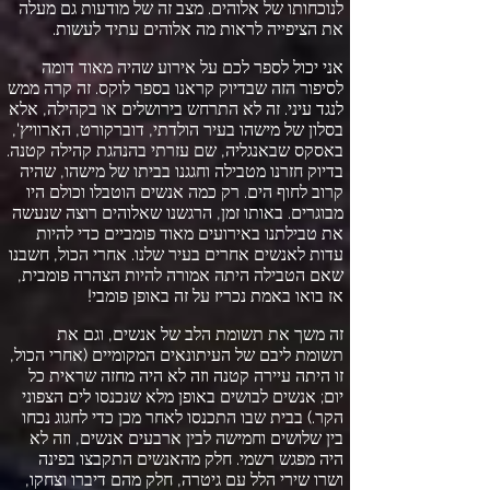
לנוכחותו של אלוהים
.
מצב זה של מודעות גם מעלה
את הציפייה לראות מה אלוהים עתיד לעשות
.
אני יכול לספר לכם על אירוע שהיה מאוד דומה
לסיפור הזה שבדיוק קראנו בספר לוקס
.
זה קרה ממש
לנגד עיני
.
זה לא התרחש בירושלים או בקהילה
,
אלא
בסלון של מישהו בעיר הולדתי
,
דוברקורט
,
הארוויץ
',
באסקס שבאנגליה
,
שם עזרתי בהנהגת קהילה קטנה
.
בדיוק חזרנו מטבילה וחגגנו בביתו של מישהו
,
שהיה
קרוב לחוף הים
.
רק כמה אנשים הוטבלו וכולם היו
מבוגרים
.
באותו זמן
,
הרגשנו שאלוהים רוצה שנעשה
את טבילתנו באירועים מאוד פומביים כדי להיות
עדות לאנשים אחרים בעיר שלנו
.
אחרי הכול
,
חשבנו
שאם הטבילה היתה אמורה להיות הצהרה פומבית
,
אז בואו באמת נכריז על זה באופן פומבי
!
זה משך את תשומת הלב של אנשים
,
וגם את
תשומת ליבם של העיתונאים המקומיים
(
אחרי הכול
,
זו היתה עיירה קטנה וזה לא היה מחזה שראית כל
יום
;
אנשים לבושים באופן מלא שנכנסו לים הצפוני
הקר
.)
בבית שבו התכנסו לאחר מכן כדי לחגוג נכחו
בין שלושים וחמישה לבין ארבעים אנשים
,
וזה לא
היה מפגש רשמי
.
חלק מהאנשים התקבצו בפינה
ושרו שירי הלל עם גיטרה
,
חלק מהם דיברו וצחקו
,