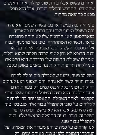
ואחרים פשוט אכלו ביחד
.
טוני טיילר
,
אחד האנשים
שהוטבלו
,
התייבש והחליף בגדים
,
אבל הוא סבל
מכאב כתוצאה מהקור
.
טוני היה נכה במשך ארבע
-
עשרה שנים
.
הוא נהיה
נכה כשנפל ממנוף שבו עבד ברציפים בהאריץ
',
בפארקסטון קאי
.
הרתמה שלו לא היתה מחוברת
כראוי
,
וכשהיא השתחררה
,
טוני נפל מהמנוף הגבוה
אל המספנה הקשה
,
וסבל מפגיעה ישירה בצוואר
ובגב
.
הרופא לא נתן לטוני הרבה תקווה שהוא יחלים
,
ואמר לו שיכולת התזוזה שלו תידרדר
.
הוא חייב את
טוני לקחת תרופות חזקות נגד כאבים באופן עקבי
.
בשל הפציעה
,
ידענו שהטבילה בים יכולה להיות
עבורו חוויה קשה ולא נוחה
.
הים הצפוני רגוע לעיתים
רחוקות
,
וטוני יכל להיכנס למים רק בעזרת אדם
אחד מכל צד
.
הוא רצה להיטבל בים עם שאר חברי
הקבוצה
.
לאחר הטבילה
,
התאספו יחד כדי להודות
לאלוהים על טובו ולהתפלל עבור אלה שנטבלו
.
טוני
רצה להירפא
,
אבל הוא לא ביקש תפילה לריפוי
בשלב זה
.
רוג
'
ר
,
רועה הקהילה הראשי שלנו
,
רצה
להתפלל עבור טוני
.
אנו קוראים על כמה שיוחנן מעריך את המשיח
,
ועל
הערכתו הנמוכה כלפי עצמו
.
באותם ימים
,
רק