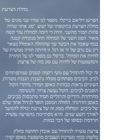
מחלת הצרעת
הפרשן ויליאם ברקלי
,
מספר לנו שהיו שני סוגים של
מחלת הצרעת בתקופתו של ישוע
. "
סוג אחד שהיה
פחות חמור מהשני
,
והיה די דומה למחלת עור קשה
מאוד
.
הסוג השני של המחלה החל מנקודה קטנה
בגוף שאכל את הבשר עד שהחולה האומלל נשאר
רק עם גדם של יד או רגל
.
זו הייתה חוויה ממשית של
לחיות את המוות
".
ברקלי גם מספר לנו על החוויה
והמשמעות של לחיות עם סוג כזה של צרעת
:
זה יכול להתחיל עם גושי רקמה קטנים שמתפתחים
לכיב
.
הכיבים מפתחים מוגלה נתעבת
;
הגבות נושרות
;
העיניים נראות כבוהות באופן תמידי
;
מיתרי הקול
הופכים לכיבים
,
הקול נעשה צרוד
,
והנשימה
מחרחרת
.
הידיים והרגליים תמיד מתכסות בכיבים
.
באופן הדרגתי
,
החולה המסכן הופך לגידול אחד שלם
של כיבים
.
המחלה מסוג זה של צרעת יכולה להמשך
לאורך תשע שנים
,
והיא מסתיימת בהפרעה נפשית
,
תרדמת ובסופו של דבר במוות
.
צרעת עשויה להתחיל עם אובדן תחושה בחלק
כלשהו בגוף
;
מערכת העצבים מושפעת באופן ישיר
;