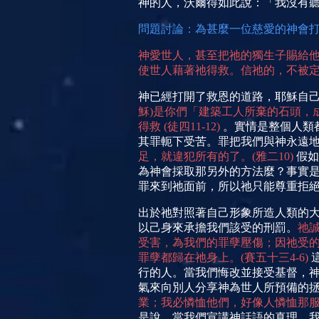
神的人，沃爾得如此說：「我沒有
問題討論：為甚麼一位慈愛的神會
神愛世人，甚至把
祂的獨生子賜給
使世人藉著祂得救。信祂的，不被
神已經打開了救恩的道路，耶穌自
穌
)
是你們「建築工人所棄的石頭，
得救
(
徒四
11-12)
。實情是整個人類
其罪軛下受苦。罪把我們與神永遠
足，就違犯所有的了。
(
雅二
10)
假如
為神會採取那另外的方法麼？事實
罪來到祂面前，所以祂只能尊重拒
出於
祂對照著自己形象所造人類的
以己身來承擔我們該受的刑罰。
祂
受害，為我們的罪孽壓傷；因祂受
罪孽都歸在祂身上。
(
賽五十三
4-6)
行的人。當我們悔改並接受基督，
氣來向別人分享神為世人所預備的
業；我必憐恤他們，好像人憐恤那
是說，當我們宣講神話語的真理，