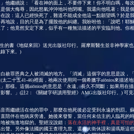
！」他繼續說：「看在神的面上，不要停下來！你不明白嗎，每
直是個大侮辱，因此怒氣沖沖地叫他閉嘴
。我還向他吼著：我是
乎在
說：這人已經快死了，難道不能成全他這一點願望
嗎？於是
一再地
說，目的只是
為了擺
脫他的糾纏。我吩咐他：「說
吧！耶
生了；他竟然安定下來，似乎有一種無法描述的平安臨到他。你
生的書《地獄來回》送光出版社印行。羅摩斯醫生並非神學家也
記錄下來。
)
白白赦罪恩典之人被消滅的地方。「消滅」這個字的意思是說，
文
(
太二十五
41-46)
裡面，
祂兩次使用同一個希臘字
aiōnios
來描述地
生」那樣。這個
aiōnios
的意思是「永遠、長久不間斷；如果用在描
所影響。」
(
註
2
：《關鍵字研讀用聖經》
AMG
出版社印行。
)
可見
福音而繼續活在他的罪中，那麼在他死後必定受到永遠的刑罰。
一直陪伴在他病床旁邊。她後來發誓，當任何未信主的人臨死的
嚎地被拖進地獄的。聖經沒說錯：
落在
永活的神手裡，真是可怕
哭出聲。另外像法國的國王
查理九世、還有大衛休謨和湯瑪斯這