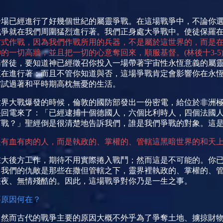
一場已經進行了好幾個世紀的屬靈爭戰。在這場戰爭中，不論你
戰爭就在我們周圍猛烈進行著。我們正身處大爭戰中。使徒保羅
方式作戰，因為我們作戰所用的兵器，不是屬於這世界的，而是
神的一切高牆，並且把一切的心意奪回來，順服基督。
(
林後十
3-5
基督徒，要知道神已經徵召你投入一場帶著宇宙性永恆意義的屬
正在進行著；而且不管你知道與否，這場爭戰肯定會影響你在永
嘗試過著和平時期高枕無憂的生活。
世界大戰爆發的時候，倫敦的國防部發出一份密電，給位於非洲
快回電來了：「已經逮捕十個德國人，六個比利時人，四個法國
打戰？」聖經倒是很清楚地告訴我們，誰是我們爭戰的對象。這
是有血有肉的人，而是執政的、掌權的、管轄這黑暗世界的和天
在大後方工作，期待不用實際捲入戰鬥；然而這是不可能的。你
。我們的仇敵是那些在撒但管轄之下，靈界裡執政的、掌權的、
晝夜、無情殘酷的。因此，這場戰爭對你乃是一生之事。
要原因何在？
，然而古代的戰爭主要的原因大概不外乎為了爭奪土地、擄掠財