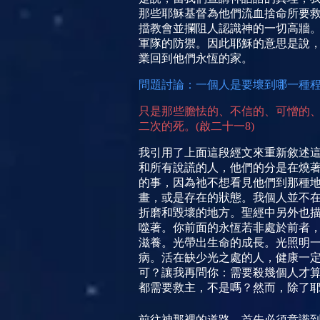
那些耶穌基督為他們流血捨命所要
擋教會並攔阻人認識神的一切高牆
軍隊的防禦。因此耶穌的意思是
說
業回到他們永恆的家。
問題討論：一個人是要壞到哪一種
只是那些膽怯的、不信的、可憎的
二次的死。
(
啟二十一
8)
我引用了上面這段經文來重新敘述
和所有
說
謊的人，他們的分是在燒
的事，因為祂不想看見他們到那種
畫，或是存在的狀態。我個人並不
折磨和毀壞的地方。聖經中另外也
噬著。你前面的永恆若非處於前者
滋養。光帶出生命的成長。光照明
病。活在缺少光之處的人，健康一
可？讓我再問你：需要殺幾個人才
都需要救主，不是嗎？然而，除了
前往神那裡的道路，首先必須意識