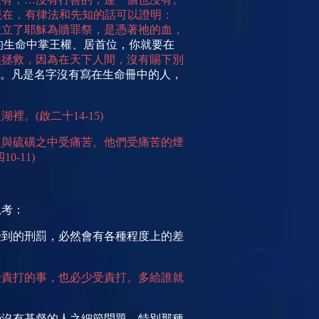
現在，有律法和先知的話可以證明：
設立了耶穌為贖罪祭，是憑著
祂的血，
的生命中掌王權、居首位，你就要在
無拯救，因為在天下人間，沒有賜下別
。凡是名字沒有寫在生命冊中的人，
火湖裡。
(
啟二十
14-15)
火與硫磺之中受痛苦。他們受痛苦的煙
四
10-11)
思考：
受到的刑罰，必然會有各種程度上的差
受責打的事，也必少受責打。多給誰就
些沒有基督的人之細節問題，特別那
種