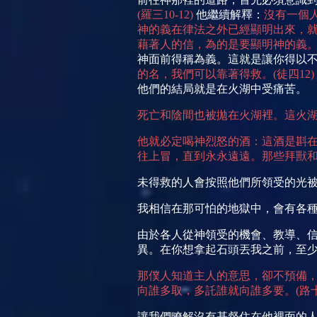
(
羅三
10-12)
他繼續解釋：
沒有一個
神的義在律法之外已經顯明出來，
藉著人的信，為的是要顯明神的義
神面前得稱為義。這就是讓你得以
的名，我們可以靠著得救。
(
徒四
12)
他們的結局就是在火湖中受痛苦。
死亡和陰間也被
拋在火湖裡。這火
他就必定喝神烈怒的酒：這酒是斟
往上冒，直到永永遠遠。那些拜獸
未得救的人會按照他們所領受的光
我相信在那可怕的地獄中，會有各
由於各人從神領受的機會、教導、
異。在你想拿起石頭丟我之前，至
那僕人知道主人的意思，卻不預備
向誰多取，多託誰就向誰多要。
(
路
讓我們瞭解沒有基督住在他裡面的