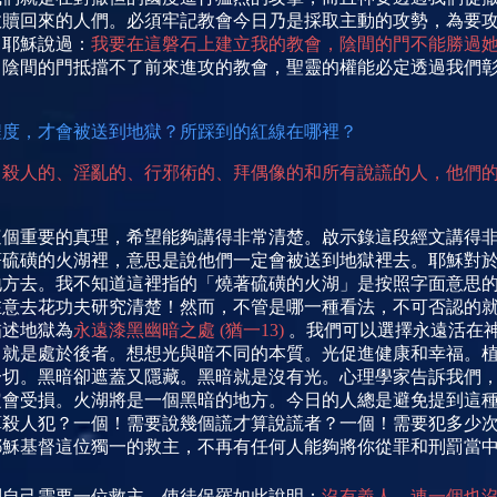
救贖回來的人們。必須牢記教會今日乃是採取主動的攻勢，為要
。耶穌說過：
我要在這磐石上建立我的教會，陰間的門不能勝過
，陰間的門抵
擋不了前來進攻的教會，聖靈的權能必定透過我們
程度，才會被送到地獄？所
踩到的紅線在哪裡？
、殺人的、淫亂的、行邪術的、拜偶像的和所有
說
謊的人，他們
這個重要的真理，希望能
夠講得非常清楚。啟示錄這段經文講得
著硫磺的火湖裡，意思是
說他們一定會被送到地獄裡去。耶
穌對
地方去。我不知道這裡指的「燒著硫磺的火湖」是按照字面意思
在意去花功夫研究清楚！然而，不管是哪一種看法，不可否認的
描述地獄為
永遠漆黑幽暗之處
(
猶一
13)
。我們可以選擇永遠活在
，就是處於後者。想想光與暗不同的本質。光促進健康和幸福。
一切。黑暗卻遮蓋又隱藏。黑暗就是沒有光。心理學家告訴我們
定會受損。火湖將是一個黑暗的地方。今日的人總是避免提到這
算殺人犯？一個！需要說幾個謊才算說謊者？一個！需要犯多少
耶穌基督這位獨一的救主，不再有任何人能夠將你從罪和
刑罰當
到自己需要一位救主。使徒保羅如此
說明：
沒有義人，連一個也