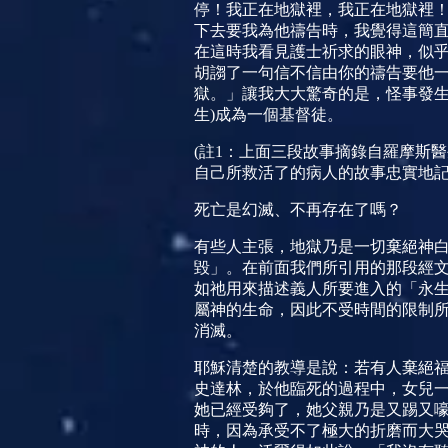
停！我正在地獄裡，我正在地獄裡
下去要我為他禱告時，我覺得這簡
在這時我看見護士祈求的眼神，似
胡謅了一句信不信由你的禱告要他
獄。」讓我大大驚奇的是，怪事發
生
)
成為一個基督徒。
(
註
1
：上面三段故事摘錄自羅摩斯醫
自己所救活了的病人的故事忠實地
死亡是幻滅、不再存在了嗎？
有些人主張，地獄乃是一切棄
絕神
毀」。在前面我們所引用的那段經
如
祂用來描述義人所要進入的「永
屬神的生命，因此不受時間的限制
消滅。
耶穌清楚的教導是
說：若有人棄
絕
史達林，於他臨死的過程中，女兒
她已經受夠了，她父親乃是又踢又
時，因
為承受不了極大的折磨而大