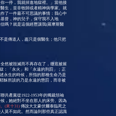
次你一停，我就掉進地獄裡。」當他接
個醫生，並非牧師或者精神病學家。就
我作了一件最不可思議的事情：我心中
穌基督，神的兒子，保守我不入地
相信嗎？就是這個經歷讓我
(
羅摩斯醫
不是傳道人，而只是個醫生；他只把
「全然被毀滅而不再存在了，徹底被摧
獄：「永火」和「永遠的刑罰」；正
述永生的時候，所指的那種生命乃是
耶穌所談的乃是永遠的懲罰，而非被
蘇聯共產黨從
1922-1953
年的獨裁領袖
時候，她
絕對不坐在那人的床旁。因為
的。
(
來十
31)
傳
說大文豪伏爾泰臨死之
些人莫不如此。然而論到那些真正認識