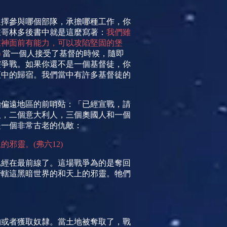
選擇參與哪個部隊，承擔哪種工作，你
在哥林多後書中就是這麼寫著：
我們雖
在神面前有能力，可以攻陷堅固的堡
)
當一個人接受了基督的時候，隨即
靈爭戰。如果你還不是一個基督徒，你
恆中的歸宿。我們當中有許多基督徒的
極偏遠地區的前哨站：「已經宣戰，請
人，二個意大利人，三個奧國人和一個
是一個非常古老的仇敵：
上的邪靈。
(
弗六
12)
已經在最前線了。這場戰爭為的是奪回
管轄這黑暗世界的和天上的邪靈。牠們
物或者獲取奴隸。當土地被奪取了，戰