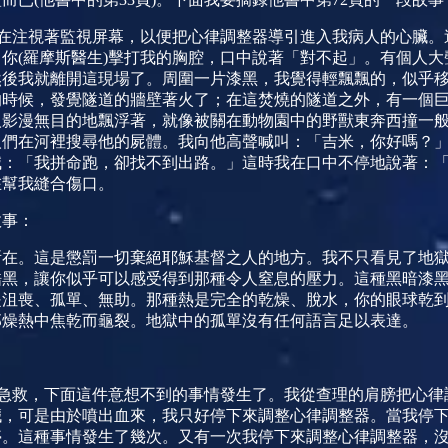
在注視著監視屏幕，以便把心律調整器導引進入我病人的心臟。
，你
(
羅摩斯醫生
)
擊打我的胸腔，口中
說著「對不起」。有個人大
然後我就離開這現場了。周圍一片漆黑，我覺得輕飄飄的，似乎
的時候，發覺隧道的牆壁著火了；在這焚燒的隧道之外，有一個
人影漫無目的地飄浮著，就像被關在動物園中的野獸東奔西撞一
人們在河裡搜尋他的屍體。我向他高聲喊叫：「吉米，你好嗎？
喊：「我拼命跑，卻找不到出路。」這時我在口中不停地
說著：
在幫我縫合傷口。
故事：
所在。這是懲罰一切棄
絕耶穌基督之人的地方。我不只看見了地
酷黑，讓你似乎可以感受得到那種令人窒息的壓力。這種黑暗漆
是沮喪、孤單、無助。那種熱是完全的乾燥、脫水，你的眼球乾
那燥熱中焦乾而龜裂。地獄中的孤單沒有任何語言足以表達。
急救，下面這件意想不到的事情發生了。我從
查理的肩膀把心律
臟，可是由於噴出血來，我只好停下來調整心律調整器。當我停
停。這種事情發生了幾次。又有一次我停下來調整心律調整器，