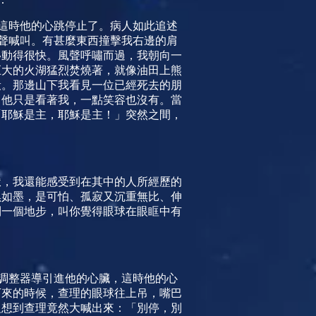
這時他的心跳停止了。病人如此追述
聲喊叫。有甚
麼東西撞擊我右邊的肩
移動得很快。風聲呼嘯而過，我朝向一
巨大的火湖猛烈焚燒著，就像油田上熊
般。那邊山下我看見一位已經死去的朋
」他只是看著我，一點笑容也沒有。當
「耶
穌是主，耶穌是主！」突然之間，
獄，我還能感受到在其中的人所經歷的
黑如墨，是可怕、孤寂又沉重無比、伸
到一個地步，叫你覺得眼球在眼眶中有
調整器導引進他的心臟，這時他的心
下來的時候，查理的眼球往上吊，嘴巴
沒想到查理竟然大喊出來：「別停，別