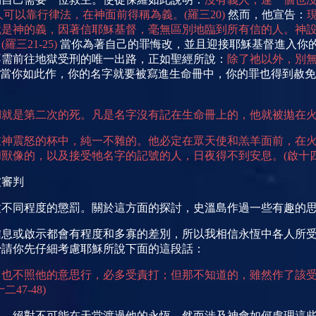
人可以靠行律法，在神面前得稱為義。
(
羅三
20)
然而，他宣告：
就是神的義，因著信耶穌基督，毫無區別地臨到所有信的人。神
。
(
羅三
21-25)
當你為著自己的罪悔改，並且迎接耶穌基督進入你
不需前往地獄受刑的唯一出路，正如聖經所
說：
除了
祂以外，別
當你如此作，你的名字就要被寫進生命冊中，你的罪也得到赦免
湖就是第二次的死。凡是名字沒有記在生命冊上的，他就被拋在
在神震怒的杯中，純一不雜的。他必定在眾天使和羔羊面前，在
和獸像的，以及接受牠名字的記號的人，日夜得不到安息。
(
啟十
被審判
種不同程度的懲罰。關於這方面的探討，史溫島作過一些有趣的
信息或
啟示都會有程度和多寡的差別，所以我相信永恆中各人所
少請你先仔細考慮耶穌所說下面的這段話：
，也不照他的意思行，必多受責打；但那不知道的，雖然作了該
十二
47-48)
人，
絕對不可能在天堂渡過他的永恆。然而涉及神會如何處理這