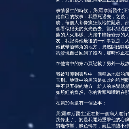
事情發生的時候，我
(
羅摩斯醫生
)
正
他自己的故事：我昏死過去，之後
膀，每個人都像瘋狂般地忙亂著。
個看似很美的火光衝去。當我經過
熊的大火那樣。火焰中幢幢變形的
友，我記得他最後的一件事就是，
他被帶過轉角的地方，忽然開始嘶
我發現自己回到了體
內，那時
你正
在他書中的第
75
頁記載了另外一段
我被引導到靈界中一個稱為地獄的
苦刑。地獄中的黑暗是如此的強烈
手不見五指的地方；給人的感覺就
如燒紅的煤炭。你的舌頭和嘴唇在
在第
39
頁還有一個故事：
我
(
羅摩斯醫生
)
正在對一個病人進行
跳停止了。於是我開始重擊他的心
劈啪作響，臉色轉青，而且抽搐不