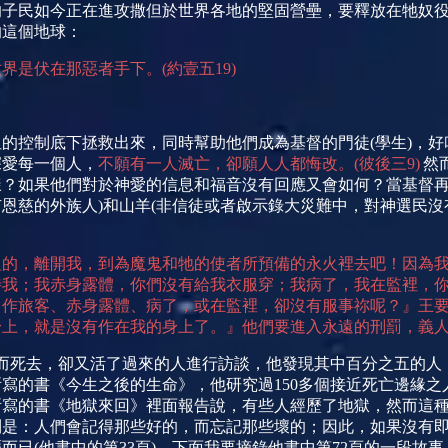
的子民如今正在進攻撒但於世界各地的堅固營壘，要釋放在牠奴
的這個地球：
世界是伏在那惡者手下。
(
約壹五
19)
？
但的控制底下拯救出來，同時幫助他們成為基督的門徒
(
學生
)
，好
深愛每一個人，
不願有一人滅亡，卻願人人都悔改。
(
彼後三
9)
然
樣？如果他們對於神愛的信息和福音沒有回應又會如何？當基督
有恩慈的外族人
)
和山羊
(
非信徒或者
啟示錄大災難中，對神選民沒
詛的，離開我，到為魔鬼和牠的使者所預備的永火裡去吧！因為
待我；我赤身露體，你們沒有給我衣服穿；我病了，我在監裡，
、作旅客、赤身露體、病了，或在監裡，卻沒有服事祢呢？』王
身上，就是沒有作在我的身上了。』他們要進入永遠的刑罰，義
而死去，卻又活了過來的人進行訪談，他發現其中百分之五的人
所寫的書《今生之後的生命》，他研究過
150
多個接近死亡邊緣之
所寫的書《地獄來回》裡面報告
說，有些人經歷了地獄，然而這
則是：人們會記得那些好的，而忘記那些壞的；因此，如果沒有
歷而已
(
他書中的第
33
頁
)
。下面我要摘錄他書中第
72
頁的一段故事