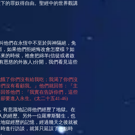
役下的罪奴得自由。聖經中的世界觀講
叫他們在永恆中不至於與神隔
絕，免
而，如果他們拒
絕悔改會怎麼樣？如
再來的時候，祂會把綿羊
(
信徒或者
啟
有恩慈的外族人
)
分開，我們看見這些
我餓了你們沒有給我吃；我渴了你們沒
你們沒有看顧我。』他們就回答：『主
要回答他們：『我實在告訴你們，這些
人卻要進入永生。
(
太二十五
41-46)
，有意識地記得他們經歷了地獄。在
人的經歷。另外一位羅摩斯醫生，也
種地獄經歷的記憶，經過幾天之後就被
即時進行訪談，就算只延誤了一點時
：