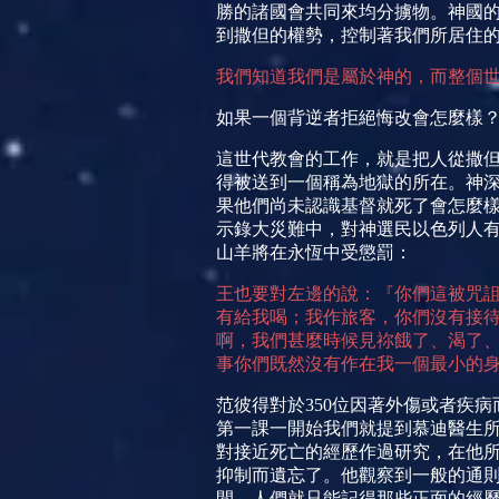
勝的諸國會共同來均分擄物。神國
到撒但的權勢，控制著我們所居住
我們知道我們是屬於神的，而整個
如果一個背逆者拒
絕悔改會怎麼樣
這世代教會的工作，就是把人從撒
得被送到一個稱為地獄的所在。神
果他們尚未認識基督就死了會怎麼
示錄大災難中，對神選民以色列人
山羊將在永恆中受懲罰：
王也要對左邊的
說：『
你們這被咒
有給我喝；我作旅客，你們沒有接
啊，我們甚麼時候見祢餓了、渴了
事你們既然沒有作在我一個最小的
范彼得對於
350
位因著外傷或者疾病
第一課一開始我們就提到慕迪醫生
對接近死亡的經歷作過研究，在他
抑制而遺忘了。他觀察到一般的通
間，人們就只能記得那些正面的經