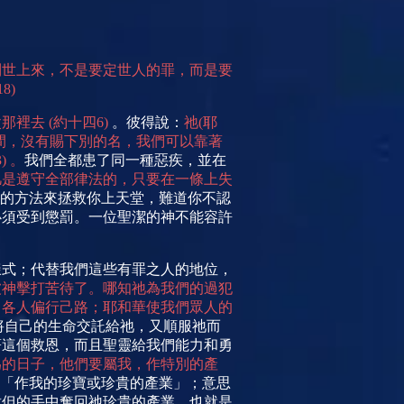
到世上來，不是要定世人的罪，而是要
18)
父那裡去
(
約十四
6)
。彼得
說：
祂
(
耶
間，沒有賜下別的名，我們可以靠著
3)
。
我們全都患了同一種惡疾，並在
凡是遵守全部律法的，只要在一條上失
的方法來拯救你上天堂，難道你不認
必須受到懲罰。一位聖潔的神不能容許
樣式；代替我們這些有罪之人的地位，
被神擊打苦待了。哪知祂為我們的過犯
、各人偏行己路；耶和華使我們眾人的
將自己的生命交託給祂，又順服祂而
著這個救恩，而且聖靈給我們能力和勇
為的日
子，他們要屬我，作特別的
產
「作我的珍寶或珍貴的產業」；意思
撒但的手中奪回祂珍貴的產業，也就是