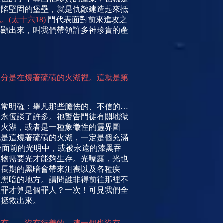
攻陷堅固的堡壘，就是仇敵建造起來抵
她。
(
太十六
18)
門代表面對前來進攻之
彰顯出來，叫我們帶領許多神珍貴的
產
的分是在燒著硫磺的火湖裡。這就是第
非常明確：舉凡那些膽怯的、不信的
…
於永恆談了許多。
祂警告門徒有關地獄
的火湖，或者是一種象徵性的靈界圖
就是這燒著硫磺的火湖，一定是個充滿
神面前的光明中，或被永遠的漆黑吞
植物需要光才能
夠生存。光曝露，光也
，長期的黑暗會帶來沮喪以及各種疾
種黑暗的地方。請問誰非得前往那裡不
次罪才算是個罪人？一次！可見我們全
中拯救出來。
沒有，
…
沒有行善的，連一個也沒有。